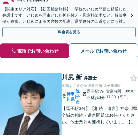
【関東エリア対応】【初回相談無料】「学校のいじめ問題に精通した
弁護士です」いじめを理由とした担任替え・慰謝料請求など、解決事
例が豊富。いじめによる欠席数の配慮、退学処分の回避などにも対応
可能です【夜間・休日相談可】【完全個室】
料金表を見る
電話でお問い合わせ
メールでお問い合わせ
川尻 新
弁護士
湘南よこすか法律事務所 逗子事務所
逗
逗子駅
か
営業時間：09:30~
神奈
子
|
17:30（平日）
ら徒歩3分
川県
市
【逗子駅3分】【相続・遺言】神奈川県
全域の相続・遺言問題はお任せくださ
い。他士業とも連携しています。【離
婚・男女問題】豊富な実績が強み。女
性弁護士も所属している事務所です。