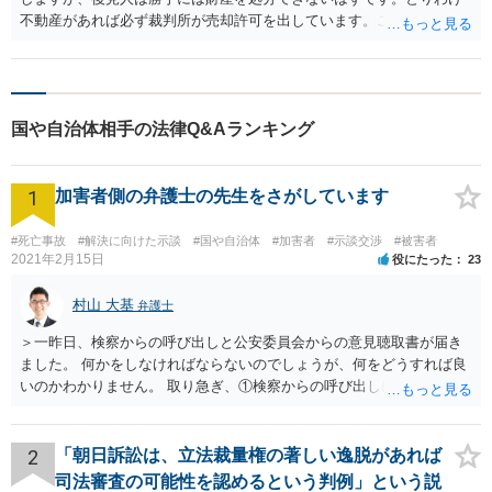
不動産があれば必ず裁判所が売却許可を出しています。ご本人の生活
安定のためには資金が必要になることもあり、その必要性から財産が
売却された可能性はあります。まずは家庭裁判所で資料を見てみると
良いでしょう。
国や自治体相手の法律Q&Aランキング
1
加害者側の弁護士の先生をさがしています
#死亡事故
#解決に向けた示談
#国や自治体
#加害者
#示談交渉
#被害者
2021年2月15日
役にたった
23
村山 大基
弁護士
＞一昨日、検察からの呼び出しと公安委員会からの意見聴取書が届き
ました。 何かをしなければならないのでしょうが、何をどうすれば良
いのかわかりません。 取り急ぎ、①検察からの呼び出しにはきちんと
応じることと、②早めに届いた書類を持って弁護士に相談に行くのが
いいと思います。 ＞示談と刑事の両方を相談できる弁護士の先生をさ
がしております。 ネットでさがすとあまりの多さに戸惑っておりま
2
「朝日訴訟は、立法裁量権の著しい逸脱があれば
す。 どの方にお願いしても同じなのでしょうか。 話してみた感じや説
司法審査の可能性を認めるという判例」という説