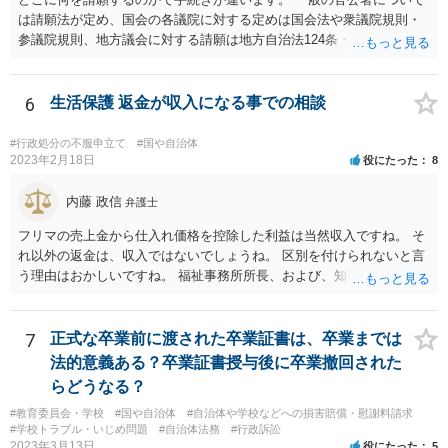
は請願法が定め、国会の各議院に対する定めは国会法や衆議院規則・
参議院規則、地方議会に対する請願は地方自治法124条・125条が定め
ています。 請願を行おうとする官公署にまず問いあわせるのが比較的
スムースかと思います。
6
生活保護 返金が収入になる事での相談
#行政処分の不服申立て
#国や自治体
2023年2月18日
役にたった
8
内藤 政信
弁護士
フリマの売上金から仕入れ価格を控除した利益は当然収入ですね。 そ
れ以外の返金は、収入ではないでしょうね。 区別を付けられないと言
う理由はおかしいですね。 福祉事務所所長、および、知事、および、
厚労省の担当部を調べて、 それぞれ同文の質問書を送ってみるといい
でしょう。
7
正式な卒業前に渡された卒業証書は、卒業までは
法的意義ある？卒業証書授与後に卒業撤回された
らどうなる？
#教育委員会・学校
#国や自治体
#自治体や学校などへの損害賠償・慰謝料請求
#学校トラブル・いじめ問題
#自治体法務
#行政訴訟
2023年3月13日
役にたった
5