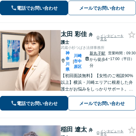
【初回面談無料】【夜間・休日は予約
電話でお問い合わせ
メールでお問い合わせ
で対応可】【法テラス可】
太田 彩佳
弁
インタビューを
見る
護士
武蔵小杉つばき法律事務所
神
新丸子駅
営業時間：09:30
川崎
奈
~17:00（平日）
から徒歩4
市中
|
川
分
原区
県
【初回面談無料】【女性のご相談90%
以上】横浜・川崎エリアに根差した弁
護士がお悩みをしっかりサポート。明
るい将来を切り拓く「あなたのパート
ナー」として、困難な時期を乗り越え
電話でお問い合わせ
メールでお問い合わせ
ませんか？
稲田 遼太
弁
インタビューを
見る