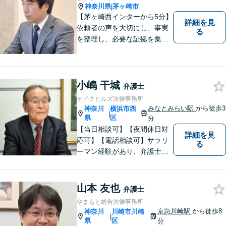
ずはお気軽にご相談くださ
神奈川県
茅ヶ崎市
|
い！【子連れ相談OK】
【茅ヶ崎西インターから5分】
詳細を見
依頼者の声を大切にし、事実
る
を整理し、必要な証拠を集め
て、紛争を解決するお手伝い
をします。 どんなご相談にも
親身に対応し、皆さまの少し
でも明るい未来のために尽力
小嶋 干城
弁護士
しますのでご安心ください。
テイクヒルズ法律事務所
【駐車場有】
みなとみらい駅
から徒歩3
神奈川
横浜市西
|
県
区
分
【当日相談可】【夜間休日対
詳細を見
応可】【電話相談可】サラリ
る
ーマン経験があり、弁護士と
しての実務経験も３０年以上
あります。
山本 友也
弁護士
やまもと総合法律事務所
京急川崎駅
から徒歩8
神奈川
川崎市川崎
|
県
区
分