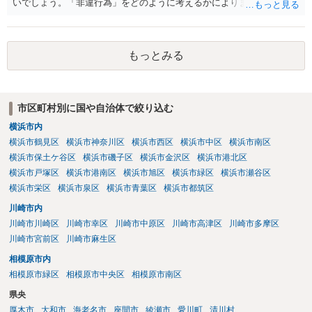
いでしょう。「非違行為」をどのように考えるかによります。
もっとみる
市区町村別に国や自治体で絞り込む
横浜市内
横浜市鶴見区
横浜市神奈川区
横浜市西区
横浜市中区
横浜市南区
横浜市保土ケ谷区
横浜市磯子区
横浜市金沢区
横浜市港北区
横浜市戸塚区
横浜市港南区
横浜市旭区
横浜市緑区
横浜市瀬谷区
横浜市栄区
横浜市泉区
横浜市青葉区
横浜市都筑区
川崎市内
川崎市川崎区
川崎市幸区
川崎市中原区
川崎市高津区
川崎市多摩区
川崎市宮前区
川崎市麻生区
相模原市内
相模原市緑区
相模原市中央区
相模原市南区
県央
厚木市
大和市
海老名市
座間市
綾瀬市
愛川町
清川村