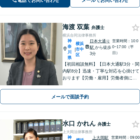
電話でお問い合わせ
メールでお問い合わせ
めます。
海渡 双葉
弁護士
横浜合同法律事務所
神
日本大通り
営業時間：10:0
横浜
奈
0~17:00（平
駅
から徒歩
市中
|
川
日）
3分
区
県
【初回相談無料】【日本大通駅3分・関
内駅8分】迅速・丁寧な対応を心掛けて
おります【労働・雇用】労働者側に特
化。泣き寝入りはせずにお気軽にご相
談を【離婚】男女ともに豊富な解決実
メールで面談予約
績！不貞慰謝料、財産分与、養育費
等、お任せください【弁護士歴10年以
上】
水口 かれん
弁護士
上大岡法律事務所
神
上大岡駅
営業時間：09:00