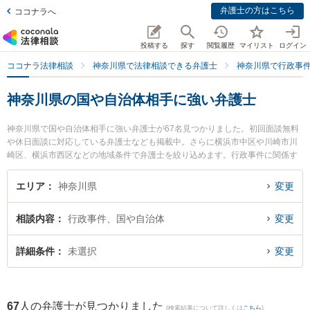
弁護士の方はこちら
ココナラへ
投稿する
探す
閲覧履歴
マイリスト
ログイン
ココナラ法律相談
神奈川県で法律相談できる弁護士
神奈川県で行政事
神奈川県の国や自治体相手に強い弁護士
神奈川県で国や自治体相手に強い弁護士が67名見つかりました。初回面談無料
や休日面談に対応している弁護士なども掲載中。さらに横浜市中区や川崎市川
崎区、横浜市西区などの地域条件で弁護士を絞り込めます。行政事件に関係す
る行政処分の不服申立てや住民訴訟、抗告訴訟（処分取り消し等）等の細かな
分野での絞り込み検索もでき便利です。特に湘南よこすか法律事務所 逗子事務
エリア
神奈川県
変更
所の川尻 新弁護士や武蔵小杉つばき法律事務所の太田 彩佳弁護士、ウイング横
浜北法律事務所の稲田 遼太弁護士のプロフィール情報や弁護士費用、強みなど
相談内容
行政事件、国や自治体
変更
が注目されています。『神奈川県で土日や夜間に発生した国や自治体相手のト
ラブルを今すぐに弁護士に相談したい』『国や自治体相手のトラブル解決の実
績豊富な近くの弁護士を検索したい』『初回相談無料で国や自治体相手を法律
詳細条件
未選択
変更
相談できる神奈川県内の弁護士に相談予約したい』などでお困りの相談者さん
におすすめです。
67
人の弁護士が見つかりました
(検索結果について詳しくは
こちら
)