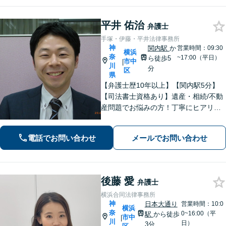
平井 佑治
弁護士
手塚・伊藤・平井法律事務所
神
関内駅
か
営業時間：09:30
横浜
奈
~17:00（平日）
ら徒歩5
市中
|
川
分
区
県
【弁護士歴10年以上】【関内駅5分】
【司法書士資格あり】遺産・相続/不動
産問題でお悩みの方！丁寧にヒアリン
グ！最適なプランをご提案致します！
【関内駅徒歩5分】【初回面談無料】
電話でお問い合わせ
メールでお問い合わせ
【夜間/休日対応可能】
後藤 愛
弁護士
横浜合同法律事務所
神
日本大通り
営業時間：10:0
横浜
奈
0~16:00（平
駅
から徒歩
市中
|
川
日）
3分