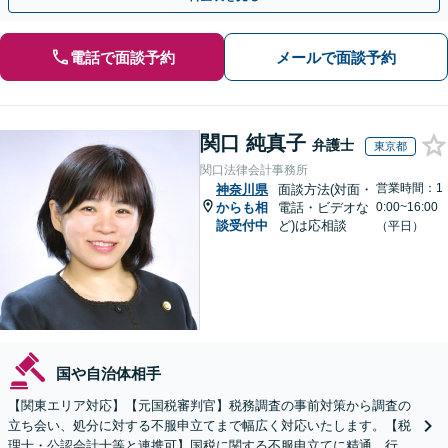
電話で面談予約
メールで面談予約
関口 純真子
弁護士
東京都
関口法律会計事務所
営業時間：1
神奈川県
面談方法(対面・
からも相
電話・ビデオな
0:00~16:00
談受付中
ど)は応相談
（平日）
国や自治体相手
【関東エリア対応】【元国税審判官】税務調査の事前対策から調査の
立ち会い、処分に対する不服申立てまで幅広く対応いたします。【税
理士・公認会計士等と連携可】国税に関する不服申立てに精通。行政