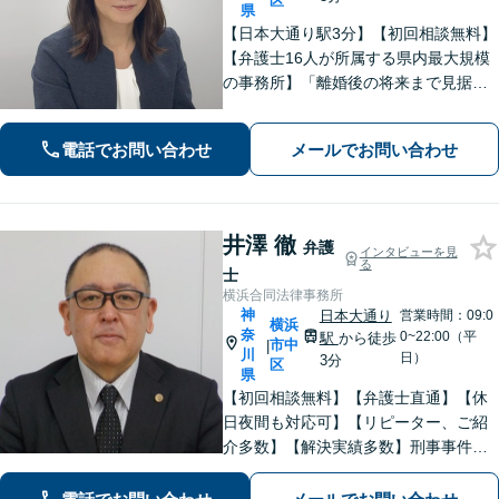
区
県
【日本大通り駅3分】【初回相談無料】
【弁護士16人が所属する県内最大規模
の事務所】「離婚後の将来まで見据え
た解決策をご提案するので、一緒に最
適な解決策を見つけましょう」「幅広
電話でお問い合わせ
メールでお問い合わせ
い相続問題に対応する豊富な実績」
「相続登記義務化に対応」【WEB面談
対応】
井澤 徹
弁護
インタビューを見
る
士
横浜合同法律事務所
神
日本大通り
営業時間：09:0
横浜
奈
0~22:00（平
駅
から徒歩
市中
|
川
日）
3分
区
県
【初回相談無料】【弁護士直通】【休
日夜間も対応可】【リピーター、ご紹
介多数】【解決実績多数】刑事事件、
債務整理、離婚、相続など幅広く対
応。迅速な対応と丁寧なサポートに努