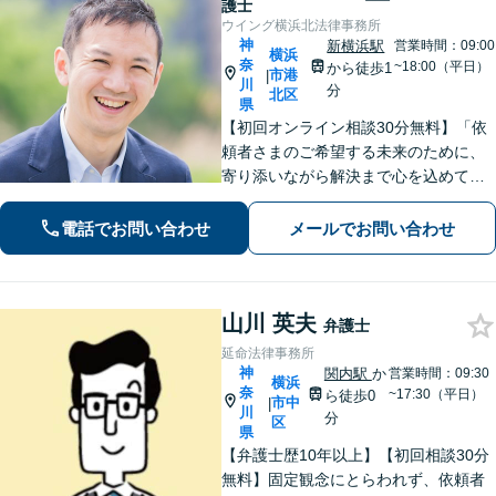
護士
ウイング横浜北法律事務所
神
新横浜駅
営業時間：09:00
横浜
奈
~18:00（平日）
から徒歩1
市港
|
川
分
北区
県
【初回オンライン相談30分無料】「依
頼者さまのご希望する未来のために、
寄り添いながら解決まで心を込めて対
応します」不動産契約や売買、家賃滞
納など不動産トラブル／離婚協議や調
電話でお問い合わせ
メールでお問い合わせ
停など離婚問題／相続・遺言も対応
【新横浜1分】
山川 英夫
弁護士
延命法律事務所
神
関内駅
か
営業時間：09:30
横浜
奈
~17:30（平日）
ら徒歩0
市中
|
川
分
区
県
【弁護士歴10年以上】【初回相談30分
無料】固定観念にとらわれず、依頼者