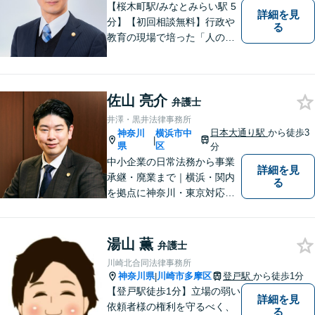
【桜木町駅/みなとみらい駅 5
詳細を見
分】【初回相談無料】行政や
る
教育の現場で培った「人の話
に丁寧に耳を傾ける姿勢」を
大切にしています。どんな小
さなことでも安心してお話し
佐山 亮介
ください。「相談してよかっ
弁護士
た」と思える解決を共に目指
井澤・黒井法律事務所
します。
日本大通り駅
から徒歩3
神奈川
横浜市中
|
県
区
分
中小企業の日常法務から事業
詳細を見
承継・廃業まで｜横浜・関内
る
を拠点に神奈川・東京対応
【休日・夜間面談可】【日本
大通り駅3分】
湯山 薫
弁護士
川崎北合同法律事務所
神奈川県
川崎市多摩区
登戸駅
から徒歩1分
|
【登戸駅徒歩1分】立場の弱い
詳細を見
依頼者様の権利を守るべく、
る