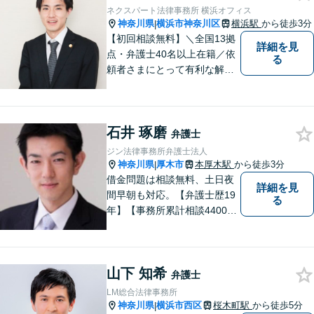
ネクスパート法律事務所 横浜オフィス
神奈川県
横浜市神奈川区
横浜駅
から徒歩3分
|
【初回相談無料】＼全国13拠
詳細を見
点・弁護士40名以上在籍／依
る
頼者さまにとって有利な解決
になるよう、最後まで諦めず
に闘います！借金問題/離婚・
男女問 題/相続/交通事故/刑事
石井 琢磨
事件など、ご相談ください
弁護士
【夜間・休日対応】
ジン法律事務所弁護士法人
神奈川県
厚木市
本厚木駅
から徒歩3分
|
借金問題は相談無料、土日夜
詳細を見
間早朝も対応。【弁護士歴19
る
年】【事務所累計相談4400件
突破】民事裁判／家事調停・
審判／債務整理／法人破産／
相続／不貞トラブル／離婚／
山下 知希
男女問題
弁護士
LM総合法律事務所
神奈川県
横浜市西区
桜木町駅
から徒歩5分
|