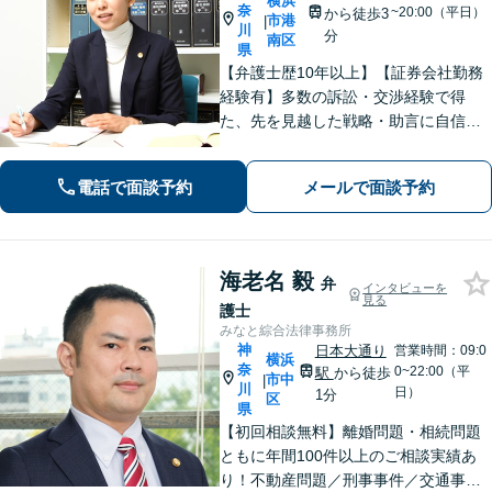
横浜
奈
~20:00（平日）
から徒歩3
市港
|
川
分
南区
県
【弁護士歴10年以上】【証券会社勤務
経験有】多数の訴訟・交渉経験で得
た、先を見越した戦略・助言に自信が
あります。依頼者に寄り添いながら的
確にアドバイスいたします【平日夜
電話で面談予約
メールで面談予約
間・土日祝相談可】【上大岡駅直結】
海老名 毅
弁
インタビューを
見る
護士
みなと綜合法律事務所
神
日本大通り
営業時間：09:0
横浜
奈
0~22:00（平
駅
から徒歩
市中
|
川
日）
1分
区
県
【初回相談無料】離婚問題・相続問題
ともに年間100件以上のご相談実績あ
り！不動産問題／刑事事件／交通事故