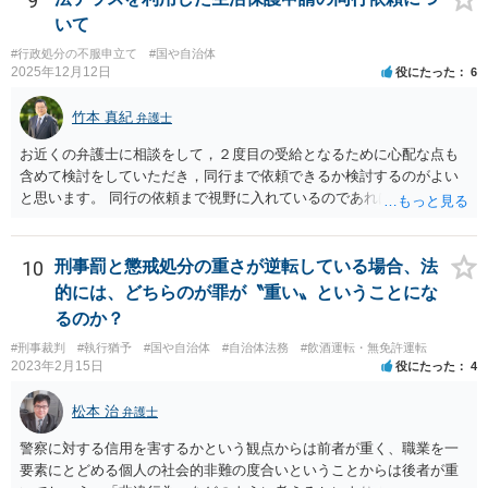
9
いて
#行政処分の不服申立て
#国や自治体
2025年12月12日
役にたった
6
竹本 真紀
弁護士
お近くの弁護士に相談をして，２度目の受給となるために心配な点も
含めて検討をしていただき，同行まで依頼できるか検討するのがよい
と思います。 同行の依頼まで視野に入れているのであれば，お近くの
弁護士の方の方が，動いてもらいやすいかと思います。
10
刑事罰と懲戒処分の重さが逆転している場合、法
的には、どちらのが罪が〝重い〟ということにな
るのか？
#刑事裁判
#執行猶予
#国や自治体
#自治体法務
#飲酒運転・無免許運転
2023年2月15日
役にたった
4
松本 治
弁護士
警察に対する信用を害するかという観点からは前者が重く、職業を一
要素にとどめる個人の社会的非難の度合いということからは後者が重