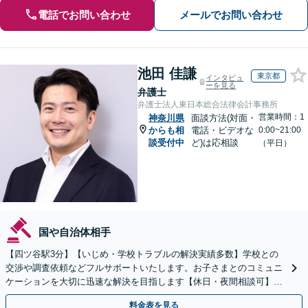
電話でお問い合わせ
メールでお問い合わせ
池田 佳謙
東京都
インタビュ
ーを見る
弁護士
弁護士法人東日本総合法律会計事務所
営業時間：1
神奈川県
面談方法(対面・
からも相
電話・ビデオな
0:00~21:00
談受付中
ど)は応相談
（平日）
国や自治体相手
【四ツ谷駅3分】【いじめ・学校トラブルの解決実績多数】学校との
交渉や調査依頼などフルサポートいたします。お子さまとのコミュニ
ケーションを大切に迅速な解決を目指します【休日・夜間相談可】
【初回相談無料】【Zoomなどのオンライン面談可】
料金表を見る