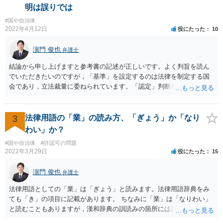
明など、いろいろ考慮して判断することになります。 書類が届いたば
明は誤りでは
かりで不安でしょうから、どこかしら相談に行ってみると良いと思い
#国や自治体
ます。 複数の弁護士に相談されて決められるケースもありますし、は
2022年4月12日
役にたった
10
じめに相談したところで依頼しなければならないわけではありませ
ん。
濵門 俊也
弁護士
結論から申し上げますと参考書の記述が正しいです。よく判旨を読ん
でいただきたいのですが，「基準」を設定するのは法律を制定する国
会であり，立法裁量に委ねられています。「認定」判断をするのが行
政であり，行政裁量に委ねられています。「現実の生活条件を無視し
て著しく低い基準を設定する」おそれのある主体は国会です。ですの
で，後の「裁量権」の主体も国会となります。
3
法律用語の「業」の読み方、「ぎょう」か「なり
わい」か？
#国や自治体
#許認可の問題
2022年3月29日
役にたった
15
濵門 俊也
弁護士
法律用語としての「業」は「ぎょう」と読みます。法律用語辞典をみ
ても「き」の項目に記載があります。 ちなみに「業」は「なりわい」
と読むこともありますが，漢和辞典の訓読みの箇所には記載がないで
す。「生業」と表記するのがよいでしょう。