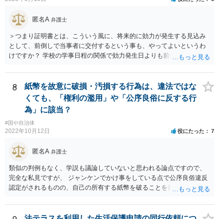
匿名A
弁護士
＞つまり証明書とは、こういう風に、将来的に効力が発生する見込み
として、前倒しで当事者に交付するという事も、やってよいというわ
けですか？ 学校の学事日程の関係で効力発生日よりも前に交付したか
らとしても、効力発生日が記載されている証明書の効力に影響はない
でしょう。 両者をそろえるに越したことはないですが、卒業式の日程
自体は各学校によって慣例として定められることが多いですし、学籍
8
紙幣を故意に破損・汚損する行為は、違法ではな
離脱日も、学校によって異なるようですから、そのこと自体に特に問
くても、「権利の濫用」や「公序良俗に反する行
題はないでしょう。 ＞万一、効力発生日より前に、その効力が無効と
為」に該当？
なる出来事が起こったとしたら、その証明書は効力を発生する事な
#国や自治体
く、証明書としては無効化されるということですね？ そう考えるのが
2022年10月12日
役にたった
7
自然でしょう。 ただし、卒業証書自体は、通常記載されている内容
が、全課程を修了したという事実について記載されており、卒業式時
匿名A
弁護士
点では、そのこと自体は過去の事実として間違いないので、卒業証書
自体の無効かどうかという法的な効力を議論するものではないでしょ
類似の判例もなく、学説も議論していないと思われる論点ですので、
う。 問題は、証書そのものではなく、在学中に何らかの問題を起こし
完全な私見ですが、 ジャンケンでかけ事をしている点で公序良俗違反
て学籍を剥奪されたかどうか、ということなので、厳密に言えば卒業
認定がされるものの、自己の所有する紙幣を破ることを目的とするこ
証書自体の議論とは直接関係しないと思います。
と自体は公序良俗違反とはされないと思います（所有権の絶対性）。
法テラスを利用した生活保護申請の同行依頼につ