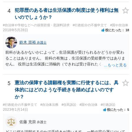
4
犯罪歴のある者は生活保護の制度は使う権利は無
いのでしょうか？
#自治体や学校などへの損害賠償・慰謝料請求
#行政処分の不服申立て
#国や自治体
2018年5月28日
役にたった
18
鈴木 崇裕
弁護士
前科があるかないかによって，生活保護が受けられるかどうかが変わ
ることはありません。 前科の有無は，生活保護の受給要件ではありま
せん。 役所は生活保護に消極的（できれば受け容れたくない）な姿勢
を示すことが多いようですが， 受給要件を満たしていることをきちん
と説明しましょう。
5
憲法の保障する請願権を実際に行使するには、具
体的にはどのような手続きを踏めばよいのです
か？
#行政処分の不服申立て
#自治体法務
#住民訴訟
#国や自治体
#行政訴訟
2023年1月14日
役にたった
5
佐藤 充崇
弁護士
どこに何を請願するのかで手続きが違います。 一般の官公署について