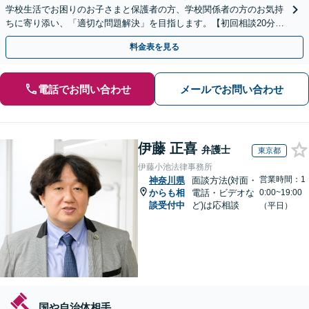
学校生活でお困りのお子さまと保護者の方、学校関係者の方のお気持
ちに寄り添い、「適切な問題解決」を目指します。【初回相談20分無
料】
料金表を見る
電話でお問い合わせ
メールでお問い合わせ
伊藤 正喜
弁護士
東京都
伊藤小池法律事務所
営業時間：1
神奈川県
面談方法(対面・
からも相
電話・ビデオな
0:00~19:00
談受付中
ど)は応相談
（平日）
国や自治体相手