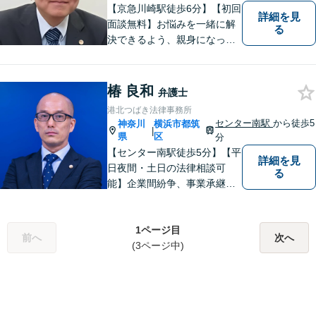
【京急川崎駅徒歩6分】【初回
詳細を見
面談無料】お悩みを一緒に解
る
決できるよう、親身になっ
て、丁寧にご対応させて頂く
よう心掛けております。交通
事故／相続／離婚／労働／債
椿 良和
弁護士
務整理／刑事事件／企業法務
港北つばき法律事務所
など、幅広く対応。【当日／
センター南駅
から徒歩5
神奈川
横浜市都筑
|
夜間／休日対応可能】お気軽
県
区
分
にご相談下さい。
【センター南駅徒歩5分】【平
詳細を見
日夜間・土日の法律相談可
る
能】企業間紛争、事業承継・
後継者問題その他の企業法務
から、インターネットによる
中傷・プライバシー・著作権
1ページ目
前へ
次へ
被害、いじめ、離婚・相続、
(3ページ中)
不動産に関わる紛争その他の
個人法務まで幅広い分野の対
応が可能です。