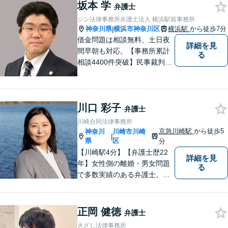
ください。
坂本 学
弁護士
ジン法律事務所弁護士法人 横浜駅前事務所
神奈川県
横浜市神奈川区
横浜駅
から徒歩7分
|
借金問題は相談無料、土日夜
詳細を見
間早朝も対応。【事務所累計
る
相談4400件突破】民事裁判／
家事調停・審判／債務整理／
法人破産／相続／不貞トラブ
ル／離婚／男女問題
川口 彩子
弁護士
川崎合同法律事務所
京急川崎駅
から徒歩5
神奈川
川崎市川崎
|
県
区
分
【川崎駅4分】【弁護士歴22
詳細を見
年】女性側の離婚・男女問題
る
で多数実績のある弁護士。画
一的な対応ではなく、お一人
お一人の人生を背負っている
自覚を持ち、ご一緒に解決へ
正岡 健徳
弁護士
の 道を考えてまいります。ま
きざし法律事務所