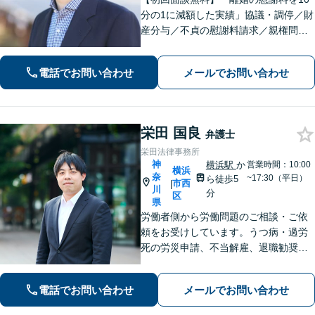
分の1に減額した実績」協議・調停／財
産分与／不貞の慰謝料請求／親権問題
などお任せください！「不動産オーナ
ーの顧問経験豊富」土地・建物の明渡
電話でお問い合わせ
メールでお問い合わせ
しや賃料回収など幅広くサポート【夜
間・休日面談可】【電話相談対応】
栄田 国良
弁護士
栄田法律事務所
神
横浜駅
か
営業時間：10:00
横浜
奈
~17:30（平日）
ら徒歩5
市西
|
川
分
区
県
労働者側から労働問題のご相談・ご依
頼をお受けしています。うつ病・過労
死の労災申請、不当解雇、退職勧奨、
残業代請求等、労働問題ならご相談く
ださい。
電話でお問い合わせ
メールでお問い合わせ