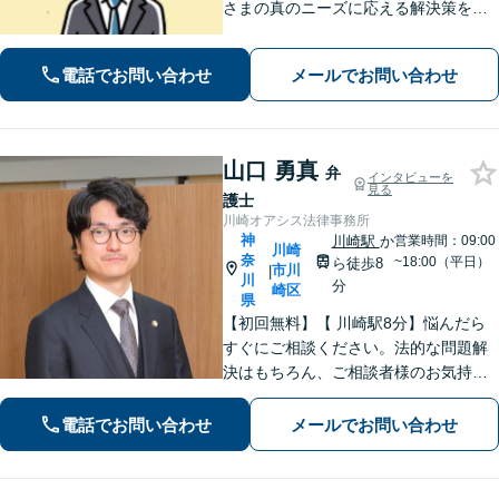
さまの真のニーズに応える解決策を導
きます！不動産会社の顧問経験や、他
士業との連携で不動産トラブルや相続
電話でお問い合わせ
メールでお問い合わせ
問題にワンストップの対応も可能【WE
B面談対応】【関内駅3分】
山口 勇真
弁
インタビューを
見る
護士
川崎オアシス法律事務所
神
川崎駅
か
営業時間：09:00
川崎
奈
~18:00（平日）
ら徒歩8
市川
|
川
分
崎区
県
【初回無料】【 川崎駅8分】悩んだら
すぐにご相談ください。法的な問題解
決はもちろん、ご相談者様のお気持ち
まで徹底サポートします。不安を和ら
げる「レスポンスの速さ」と「二人三
電話でお問い合わせ
メールでお問い合わせ
脚」の姿勢で解決まで伴走いたします
ので安心してお任せください。【WEB
面談】