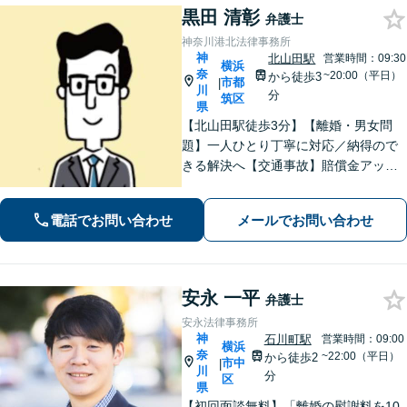
黒田 清彰
弁護士
神奈川港北法律事務所
神
北山田駅
営業時間：09:30
横浜
奈
~20:00（平日）
から徒歩3
市都
|
川
分
筑区
県
【北山田駅徒歩3分】【離婚・男女問
題】一人ひとり丁寧に対応／納得ので
きる解決へ【交通事故】賠償金アップ
などに努めます。保険会社との交渉や
手続きはお任せ【借金・債務整理】手
電話でお問い合わせ
メールでお問い合わせ
続きはもちろん、再発防止策や今後の
生活のフォローも行います。
安永 一平
弁護士
安永法律事務所
神
石川町駅
営業時間：09:00
横浜
奈
~22:00（平日）
から徒歩2
市中
|
川
分
区
県
【初回面談無料】「離婚の慰謝料を10