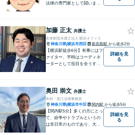
法律の専門家として闘いま
す。日々研鑽を怠らず、依頼
者様との信頼関係が築けるよ
う努力しています。家事事
加藤 正太
件・刑事事件・労働事件な
弁護士
ど、幅広く対応いたします。
未来創造弁護士法人 横浜オフィス
神奈川県
横浜市西区
新高島駅
から徒歩2分
|
【横浜駅徒歩6分】有事にはフ
詳細を見
ァイター、平時はコーディネ
る
ーターとして役目を全うする
弁護士。行政事件も得意な弁
護士です。どんな難しい案件
でも依頼者の方の利益を尊重
奥田 崇文
します。【独占禁止法・下請
弁護士
法の著書執筆】
木村・黒江法律事務所
神奈川県
横浜市中区
関内駅
から徒歩5分
|
【関内駅5分】多くの方にとっ
詳細を見
て、紛争やトラブルというの
る
は非日常のものであり、大き
な負担かと思います。 トラブ