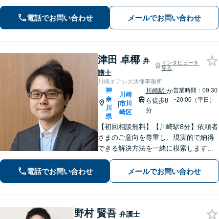
／借金問題／労働問題／債権回収にも
注力。これまで培ったノウハウを最大
電話でお問い合わせ
メールでお問い合わせ
限に活かし、最善の解決へ尽力します
【完全個室】【日本大通り駅2分】
津田 卓椰
弁
インタビューを
見る
護士
川崎オアシス法律事務所
神
川崎駅
か
営業時間：09:30
川崎
奈
~20:00（平日）
ら徒歩8
市川
|
川
分
崎区
県
【初回相談無料】【川崎駅8分】依頼者
さまのご意向を尊重し、現実的で納得
できる解決方法を一緒に模索します
【離婚問題】調停・訴訟対応に豊富な
実績あり。人生の再出発を全力で応援
電話でお問い合わせ
メールでお問い合わせ
いたします【借金問題】状況を整理
し、最適な解決方法を提案します【休
日面談可】
野村 賢吾
弁護士