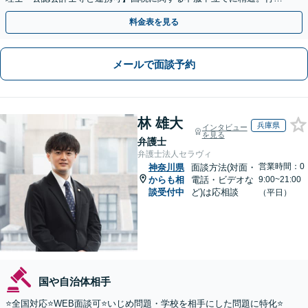
側の知見を活かしたサポートいたします
料金表を見る
メールで面談予約
林 雄大
兵庫県
インタビュー
を見る
弁護士
弁護士法人セラヴィ
営業時間：0
神奈川県
面談方法(対面・
からも相
電話・ビデオな
9:00~21:00
談受付中
ど)は応相談
（平日）
国や自治体相手
⭐️全国対応⭐️WEB面談可⭐️いじめ問題・学校を相手にした問題に特化⭐️