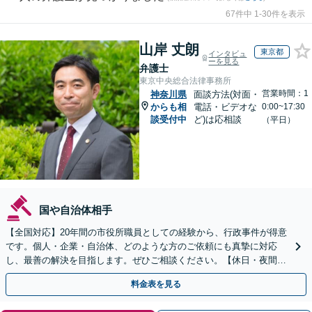
67件中 1-30件を表示
山岸 丈朗
東京都
インタビュ
ーを見る
弁護士
東京中央総合法律事務所
営業時間：1
神奈川県
面談方法(対面・
からも相
電話・ビデオな
0:00~17:30
談受付中
ど)は応相談
（平日）
国や自治体相手
【全国対応】20年間の市役所職員としての経験から、行政事件が得意
です。個人・企業・自治体、どのような方のご依頼にも真摯に対応
し、最善の解決を目指します。ぜひご相談ください。【休日・夜間相
談可】【ビデオ面談可】【銀座駅1分】
料金表を見る