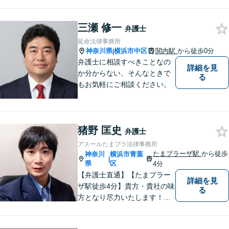
ルによって、その原因や目指
すべき解決策は異なります。
三瀬 修一
私はご依頼者様ごとに最良の
弁護士
解決策は何かを一緒に考えて
延命法律事務所
まいります。
神奈川県
横浜市中区
関内駅
から徒歩0分
|
弁護士に相談すべきことなの
詳細を見
か分からない、そんなときで
る
もお気軽にご相談ください。
猪野 匡史
弁護士
アスールたまプラ法律事務所
たまプラーザ駅
から徒歩
神奈川
横浜市青葉
|
県
区
4分
【弁護士直通】【たまプラー
詳細を見
ザ駅徒歩4分】貴方・貴社の味
る
方となり尽力いたします！当
日相談ができる場合もありま
すのでまずはお気軽にご相談