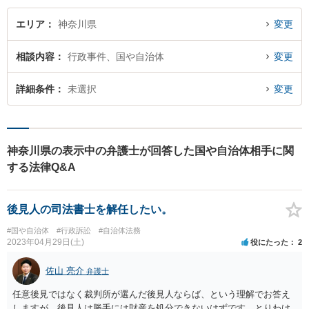
エリア
神奈川県
変更
相談内容
行政事件、国や自治体
変更
詳細条件
未選択
変更
神奈川県の表示中の弁護士が回答した国や自治体相手に関
する法律Q&A
後見人の司法書士を解任したい。
#国や自治体
#行政訴訟
#自治体法務
2023年04月29日(土)
役にたった
2
佐山 亮介
弁護士
任意後見ではなく裁判所が選んだ後見人ならば、という理解でお答え
しますが、後見人は勝手には財産を処分できないはずです。とりわけ