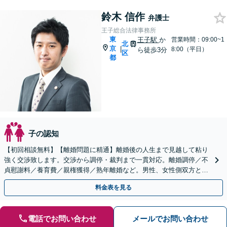
鈴木 信作
弁護士
王子総合法律事務所
東
王子駅
か
営業時間：09:00~1
北
京
|
8:00（平日）
ら徒歩3分
区
都
子の認知
【初回相談無料】【離婚問題に精通】離婚後の人生まで見越して粘り
強く交渉致します。交渉から調停・裁判まで一貫対応。離婚調停／不
貞慰謝料／養育費／親権獲得／熟年離婚など。男性、女性側双方とも
お任せを【王子駅3分】【当日／夜間相談可（要予約）】
料金表を見る
電話でお問い合わせ
メールでお問い合わせ