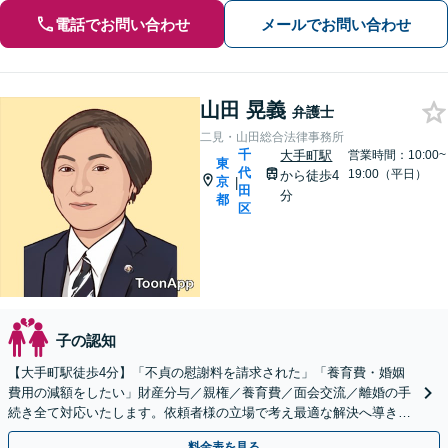
電話でお問い合わせ
メールでお問い合わせ
山田 晃義
弁護士
二見・山田総合法律事務所
千
大手町駅
営業時間：10:00~
東
代
19:00（平日）
から徒歩4
京
|
田
分
都
区
子の認知
【大手町駅徒歩4分】「不貞の慰謝料を請求された」「養育費・婚姻
費用の減額をしたい」財産分与／親権／養育費／面会交流／離婚の手
続き全て対応いたします。依頼者様の立場で考え最適な解決へ導きま
す！【初回面談無料】
料金表を見る