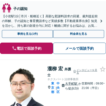
子の認知
【小岩駅1分│市川・船橋近く】高額な慰謝料請求の回避、裁判提起前
の和解、子の認知と養育費請求など実績多数【不動産業界出身】知見
を活かし、持ち家の財産分与に対応！離婚に関するお悩みは、お気軽
にご相談ください【メディア出演】【早朝・夜間対応可】
事例を見る(1件)
料金表を見る
電話で面談予約
メールで面談予約
瀧柳 宏
弁護
インタビューを見
る
士
ネクスパート法律事務所
東
中
大手町駅
か
営業時間：09:00~
京
央
|
21:00（平日）
ら徒歩2分
都
区