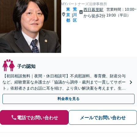
MYパートナーズ法律事務所
東
荒
西日暮里駅
営業時間：10:00~
京
川
|
19:00（平日）
から徒歩2分
都
区
子の認知
【初回相談無料｜夜間・休日相談可】不貞慰謝料、養育費、財産分与
など。経験豊富な弁護士が「協議から調停・裁判まで一貫してサポー
ト」依頼者さまのお話に耳を傾け、より良い解決案を考えます。生
活、お金、子どものこと、ご相談ください【西日暮里駅2分】
料金表を見る
電話でお問い合わせ
メールでお問い合わせ