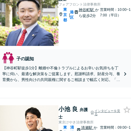
フォアフロント法律事務所
東
神谷町駅
か
営業時間：10:00~1
港
京
|
7:00（平日）
ら徒歩2分
区
都
子の認知
【神谷町駅徒歩1分】離婚や不倫トラブルによるお辛いお気持ちを丁
寧に伺い、最適な解決策をご提案します。慰謝料請求、財産分与、養
育費から、男性向けの共同親権に関するご相談まで幅広く対応。「と
ても話しやすい」と好評です。WEB面談も可能です。
小池 良
弁護
インタビューを見
る
士
東京けやき法律事務所
東
清
清瀬駅
か
営業時間：09:00~1