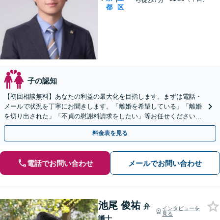
都
区
子の認知
【初回相談無料】あなたの利益の最大化を目指します。まずは電話・
メールで状況を丁寧にお聞きします。「離婚を希望している」「離婚
を切り出された」「不貞の慰謝料請求をしたい」等お任せください。
【リーズナブルな料金設定】
料金表を見る
電話でお問い合わせ
メールでお問い合わせ
池尾 俊祐
弁
インタビューを
見る
護士