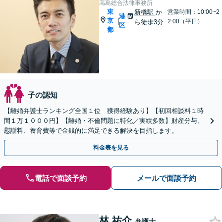
高島総合法律事務所
東
新橋駅
か
営業時間：10:00~2
港
京
|
2:00（平日）
ら徒歩3分
区
都
子の認知
【離婚弁護士ランキング全国１位 獲得経験あり】【初回相談料１時
間１万１０００円】【離婚・不倫問題に特化／実績多数】財産分与、
慰謝料、養育費等で金銭的に満足できる解決を目指します。
料金表を見る
電話で面談予約
メールで面談予約
林 祐介
弁護士