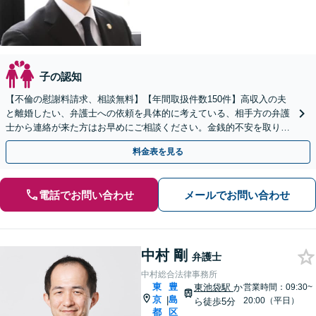
子の認知
【不倫の慰謝料請求、相談無料】【年間取扱件数150件】高収入の夫
と離婚したい、弁護士への依頼を具体的に考えている、相手方の弁護
士から連絡が来た方はお早めにご相談ください。金銭的不安を取り除
けるようサポートいたします【御徒町・仲御徒町駅2分】
料金表を見る
電話でお問い合わせ
メールでお問い合わせ
中村 剛
弁護士
中村総合法律事務所
東
豊
東池袋駅
か
営業時間：09:30~
京
島
|
20:00（平日）
ら徒歩5分
都
区