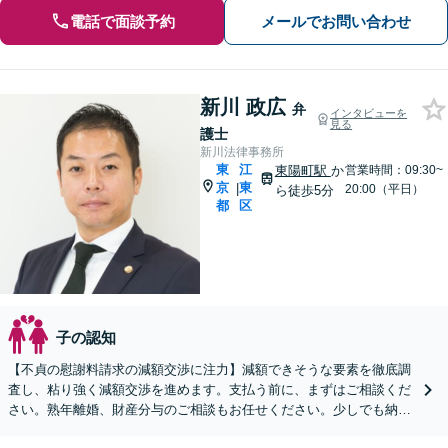
電話で面談予約
メールでお問い合わせ
新川 政広
弁
インタビューを
見る
護士
新川法律事務所
東
江
東陽町駅
か
営業時間：09:30~
京
東
|
20:00（平日）
ら徒歩5分
都
区
子の認知
【不貞の慰謝料請求の減額交渉に注力】減額できそうな要素を徹底調
査し、粘り強く減額交渉を進めます。支払う前に、まずはご相談くだ
さい。熟年離婚、財産分与のご相談もお任せください。少しでも納得
感の高い有利な解決を目指し対応いたします【東陽町4分】