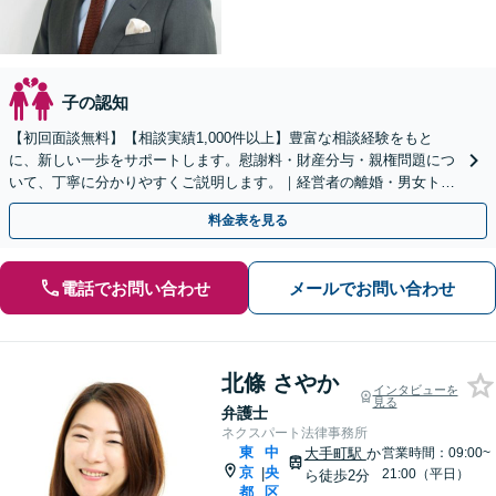
子の認知
【初回面談無料】【相談実績1,000件以上】豊富な相談経験をもと
に、新しい一歩をサポートします。慰謝料・財産分与・親権問題につ
いて、丁寧に分かりやすくご説明します。｜経営者の離婚・男女トラ
ブルもお任せください【秘密厳守】【休日・夜間相談可】
料金表を見る
電話でお問い合わせ
メールでお問い合わせ
北條 さやか
インタビューを
見る
弁護士
ネクスパート法律事務所
東
中
大手町駅
か
営業時間：09:00~
京
央
|
21:00（平日）
ら徒歩2分
都
区