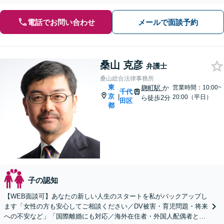
電話でお問い合わせ
メールで面談予約
桑山 克彦
弁護士
桑山総合法律事務所
東
麹町駅
か
営業時間：10:00~
千代
京
|
20:00（平日）
ら徒歩2分
田区
都
子の認知
【WEB面談可】あなたの新しい人生のスタートを私がバックアップし
ます「女性の方も安心してご相談ください／DV被害・育児問題・将来
への不安など」「国際離婚にも対応／海外在住者・外国人配偶者との