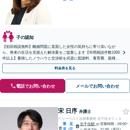
子の認知
【初回相談無料】離婚問題に直面した女性の気持ちに寄り添いなが
ら、将来の生活を見据えた解決案をご提案します【年間相談件数1000
件以上】蓄積したノウハウと交渉術を武器に慰謝料、養育費、親権な
どの獲得を目指します【夜間・休日面談可】
料金表を見る
電話でお問い合わせ
メールでお問い合わせ
宋 日序
弁護士
ベリーベスト法律事務所 北千住オフィス
東
足
北千住駅
か
営業時間：09:00~
京
立
|
21:00（平日）
ら徒歩7分