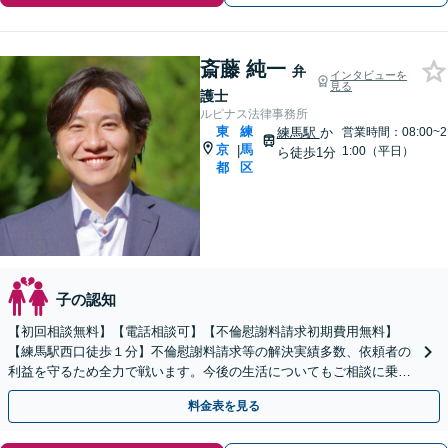
斎藤 純一
弁
インタビューを
見る
護士
ルピナス法律事務所
東
練
練馬駅
か
営業時間：08:00~2
京
馬
|
1:00（平日）
ら徒歩1分
都
区
子の認知
【初回相談無料】【電話相談可】【不倫慰謝料請求初期費用無料】
【練馬駅西口徒歩１分】不倫慰謝料請求等の解決実績多数、依頼者の
利益を守るため全力で戦います。今後の生活についてもご相談に乗り
ます。まずはお気軽にご相談ください。【中央大学実務講師】
料金表を見る