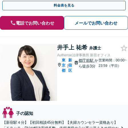
離婚問題」【休日・夜間相談可】
料金表を見る
電話でお問い合わせ
メールでお問い合わせ
井手上 祐希
弁護士
Authense法律事務所 新宿オフィス
東
新
都庁前駅
か
営業時間：00:00~
京
宿
|
23:59（平日）
ら徒歩3分
都
区
子の認知
【新宿駅４分】【初回相談45分無料】【夫婦カウンセラー資格あり】