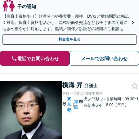
子の認知
【保育士資格あり】財産分与や養育費・親権、DVなど離婚問題に幅広
く対応。保育士資格を活かし、親権や面会交流などお子さまの問題に
もきめ細やかに対応します。協議／調停／訴訟どの段階のご相談もお
任せください【赤坂見附3分】【お子さま連れ相談可】
料金表を見る
電話でお問い合わせ
メールでお問い合わせ
横溝 昇
弁護士
グローブ総合法律事務所
東
虎ノ門駅
か
営業時間：09:30~1
港
京
|
8:00（平日）
ら徒歩5分
区
都