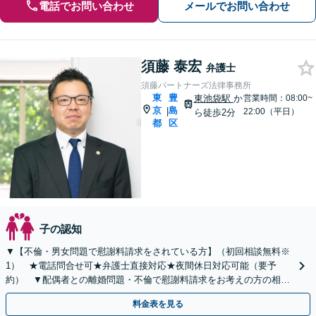
電話でお問い合わせ
メールでお問い合わせ
須藤 泰宏
弁護士
須藤パートナーズ法律事務所
東
豊
東池袋駅
か
営業時間：08:00~
京
島
|
22:00（平日）
ら徒歩2分
都
区
子の認知
▼【不倫・男女問題で慰謝料請求をされている方】（初回相談無料※
1） ★電話問合せ可★弁護士直接対応★夜間休日対応可能（要予
約） ▼配偶者との離婚問題・不倫で慰謝料請求をお考えの方の相談
も受付中▼不倫慰謝料（被）請求事件で多数の解決実績あり
料金表を見る