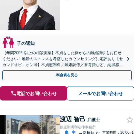
子の認知
【年間200件以上の相談実績】不貞をした側からの離婚請求もお任せ
ください！離婚のストレスを考慮したカウンセリングに定評あり【セ
カンドオピニオン可】不貞慰謝料／離婚調停／養育費など、納得感あ
る解決を目指します【池袋駅徒歩5分】【夜間面談可】
料金表を見る
電話でお問い合わせ
メールでお問い合わせ
渡辺 智己
弁護士
銀座新明和法律事務所
東
中
新橋駅
か
営業時間：10:00~1