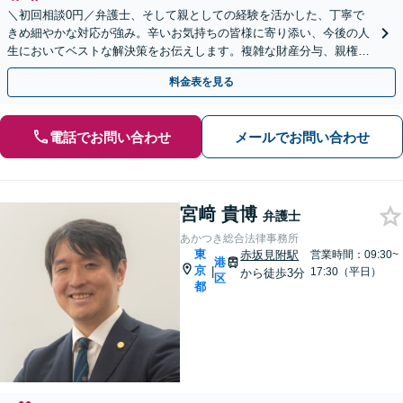
＼初回相談0円／弁護士、そして親としての経験を活かした、丁寧で
きめ細やかな対応が強み。辛いお気持ちの皆様に寄り添い、今後の人
生においてベストな解決策をお伝えします。複雑な財産分与、親権問
題、養育費の交渉、国際離婚などが得意です【日英対応◎】
料金表を見る
電話でお問い合わせ
メールでお問い合わせ
宮﨑 貴博
弁護士
あかつき総合法律事務所
東
赤坂見附駅
営業時間：09:30~
港
京
|
17:30（平日）
から徒歩3分
区
都