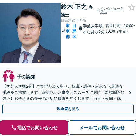
鈴木 正之
弁
インタビューを
見る
護士
目黒法律事務所
東
目
学芸大学駅
営業時間：10:00~
京
黒
|
19:00（平日）
から徒歩2分
都
区
子の認知
【学芸大学駅2分】ご要望を汲み取り、協議・調停・訴訟から最適な
手段をご提案します。深刻化した事案もスムーズに対応【親権問題に
強い】お子さまの未来のために最善を尽くします【当日・夜間・休日
対応】
料金表を見る
電話でお問い合わせ
メールでお問い合わせ