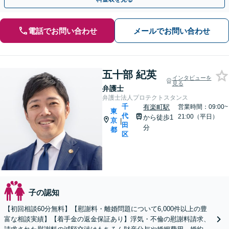
電話でお問い合わせ
メールでお問い合わせ
五十部 紀英
インタビューを
見る
弁護士
弁護士法人プロテクトスタンス
千
有楽町駅
営業時間：09:00~
東
代
21:00（平日）
から徒歩1
京
|
田
分
都
区
子の認知
【初回相談60分無料】【慰謝料・離婚問題について6,000件以上の豊
富な相談実績】【着手金の返金保証あり】浮気・不倫の慰謝料請求、