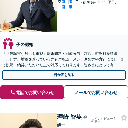
京
瀬
|
8:00（平日）
ら徒歩1分
都
市
子の認知
「迅速誠実な対応を重視」離婚問題・財産分与に精通。慰謝料を請求
したい方、離婚を迷っている方もご相談下さい。進め方や方針につい
て説明・納得いただいた上で対応しております。皆さまにとって有利
な解決へ向け尽力【夜間・休日相談可｜WEB面談可】
料金表を見る
電話でお問い合わせ
メールでお問い合わせ
理崎 智英
弁
インタビューを
見る
護士