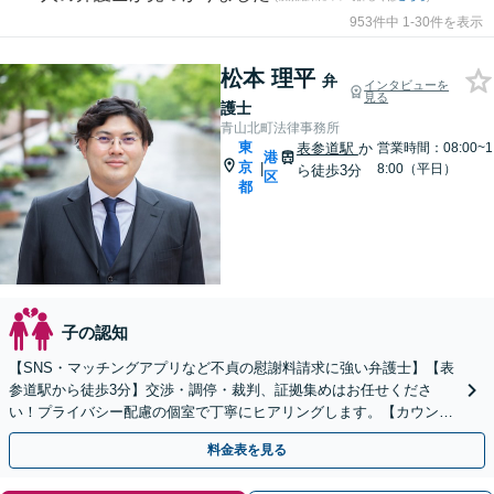
953件中 1-30件を表示
松本 理平
弁
インタビューを
見る
護士
青山北町法律事務所
東
表参道駅
か
営業時間：08:00~1
港
京
|
8:00（平日）
ら徒歩3分
区
都
子の認知
【SNS・マッチングアプリなど不貞の慰謝料請求に強い弁護士】【表
参道駅から徒歩3分】交渉・調停・裁判、証拠集めはお任せくださ
い！プライバシー配慮の個室で丁寧にヒアリングします。【カウンセ
ラーとも連携】
料金表を見る