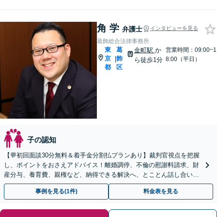
角 学
弁護士
インタビューを見る
葛飾総合法律事務所
東
葛
金町駅
か
営業時間：09:00~1
京
飾
|
8:00（平日）
ら徒歩1分
都
区
子の認知
【💬初回面談30分無料＆着手金分割払プランあり】裁判官視点を把握
し、ポイントをおさえアドバイス！離婚調停、不倫の慰謝料請求、財
産分与、養育費、親権など、納得できる解決へ、とことん話し合いま
しょう！【著書・セミナー実績多数】【子連れ相談可】
事例を見る(1件)
料金表を見る