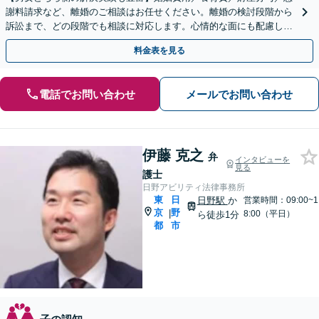
謝料請求など、離婚のご相談はお任せください。離婚の検討段階から
訴訟まで、どの段階でも相談に対応します。心情的な面にも配慮し、
納得感の高い解決を目指します【新宿御苑前駅徒歩1分】
料金表を見る
電話でお問い合わせ
メールでお問い合わせ
伊藤 克之
弁
インタビューを
見る
護士
日野アビリティ法律事務所
東
日
日野駅
か
営業時間：09:00~1
京
野
|
8:00（平日）
ら徒歩1分
都
市