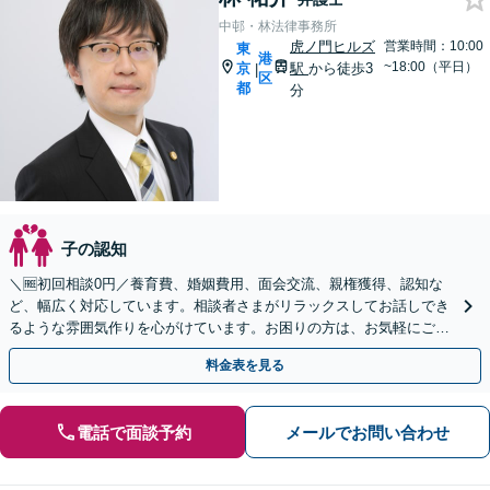
中邨・林法律事務所
虎ノ門ヒルズ
営業時間：10:00
東
港
~18:00（平日）
京
駅
から徒歩3
|
区
都
分
子の認知
＼🆓初回相談0円／養育費、婚姻費用、面会交流、親権獲得、認知な
ど、幅広く対応しています。相談者さまがリラックスしてお話しでき
るような雰囲気作りを心がけています。お困りの方は、お気軽にご相
談ください【電話・メール相談可／虎ノ門ヒルズ駅3分】
料金表を見る
電話で面談予約
メールでお問い合わせ