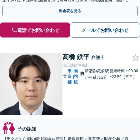
請求された慰謝料の減額交渉はもちろん財産分与や婚姻費用、婚約破
棄など様々な離婚・男女問題の解決実績が豊富です。
料金表を見る
電話でお問い合わせ
メールでお問い合わせ
髙橋 鉄平
弁護士
山田法律事務所
東
新
新宿御苑前駅
営業時間：00:00
京
宿
|
~23:59（平日）
から徒歩1分
都
区
子の認知
【男女どちら側の解決実績も豊富】婚姻費用／養育費／財産分与／慰