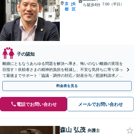
京
央
|
7:00（平日）
ら徒歩4分
都
区
子の認知
離婚にともなうあらゆる問題を解決へ導き、悔いのない離婚の実現を
目指す！依頼者さまの精神的負担を軽減し、不安な気持ちに寄り添っ
て最後までサポート「協議・調停の対応／財産分与／慰謝料請求／養
育費／親権問題ほか」【休日・夜間面談可】
料金表を見る
電話でお問い合わせ
メールでお問い合わせ
森山 弘茂
弁護士