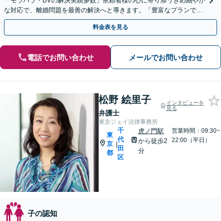
「モラハラ・DVの解決実績多数」依頼者様の心に寄り添うきめ細やか
な対応で、離婚問題を最善の解決へと導きます。「豊富なプランで一
人一人に最適なサポートを提案」【ビデオ面談可】
料金表を見る
電話でお問い合わせ
メールでお問い合わせ
松野 絵里子
インタビューを
見る
弁護士
東京ジェイ法律事務所
千
虎ノ門駅
営業時間：09:30~
東
代
22:00（平日）
から徒歩2
京
|
田
分
都
区
子の認知