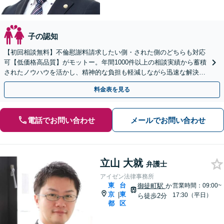
子の認知
【初回相談無料】不倫慰謝料請求したい側・された側のどちらも対応
可【低価格高品質】がモットー。年間1000件以上の相談実績から蓄積
されたノウハウを活かし、精神的な負担も軽減しながら迅速な解決を
目指します。【休日・夜間相談あり】【ビデオ面談可】
料金表を見る
電話でお問い合わせ
メールでお問い合わせ
立山 大就
弁護士
アイゼン法律事務所
東
台
御徒町駅
か
営業時間：09:00~
京
東
|
17:30（平日）
ら徒歩2分
都
区