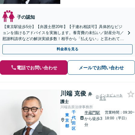
子の認知
【東京駅徒歩5分】【弁護士歴20年】【子連れ相談可】具体的なビジ
ョンを描けるアドバイスを実施します。養育費の未払い／財産分与／
慰謝料請求などの解決実績多数！相手から「払えない」と言われても
諦めずにご相談ください【初回相談30分無料】
料金表を見る
電話でお問い合わせ
メールでお問い合わせ
川端 克俊
弁
インタビューを
見る
護士
川端吉原法律事務所
千
半蔵門駅
営業時間：09:30~
東
代
18:00（平日）
から徒歩3
京
|
田
分
都
区