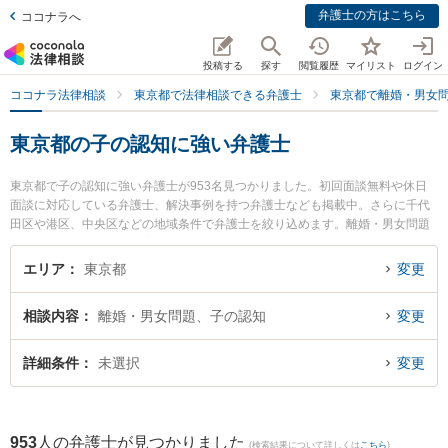
弁護士の方はこちら
ココナラへ
投稿する
探す
閲覧履歴
マイリスト
ログイン
ココナラ法律相談
東京都で法律相談できる弁護士
東京都で離婚・男女
東京都の子の認知に強い弁護士
東京都で子の認知に強い弁護士が953名見つかりました。初回面談無料や休日
面談に対応している弁護士、解決事例を持つ弁護士なども掲載中。さらに千代
田区や港区、中央区などの地域条件で弁護士を絞り込めます。離婚・男女問題
に関係する財産分与や養育費、親権等の細かな分野での絞り込み検索もでき便
利です。特に青山北町法律事務所の松本 理平弁護士や新川法律事務所の新川 政
エリア
東京都
変更
広弁護士、二見・山田総合法律事務所の山田 晃義弁護士のプロフィール情報や
弁護士費用、強みなどが注目されています。『東京都で土日や夜間に発生した
相談内容
離婚・男女問題、子の認知
変更
子の認知のトラブルを今すぐに弁護士に相談したい』『子の認知のトラブル解
決の実績豊富な近くの弁護士を検索したい』『初回相談無料で子の認知を法律
相談できる東京都内の弁護士に相談予約したい』などでお困りの相談者さんに
詳細条件
未選択
変更
おすすめです。
953
人の弁護士が見つかりました
(検索結果について詳しくは
こちら
)