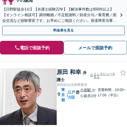
子の認知
【日野駅徒歩1分】【弁護士経験22年】【解決事件数は800件以上】
【オンライン相談可】調停離婚／不定慰謝料／財産分与／養育費／面
会交流など経験豊富です。お早めにご相談ください。発達障害当事者
の方専門の相談室もあります。【丁寧にヒアリング】
料金表を見る
電話で面談予約
メールで面談予約
原田 和幸
弁
インタビューを
見る
護士
原田綜合法律事務所
東
小岩駅
か
営業時間：10:00~
江戸
京
|
17:00（平日）
ら徒歩1分
川区
都