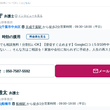
検索結果について詳しくは
こちら
)
守
弁護士
インタビューを見る
法律事務所
県
千葉市中央区
京成千葉駅
から徒歩2分
営業時間：09:30~18:00（平日）
|
時効の援用
料金表を見る
でも相談無料！分割払いOK】【督促すぐ止めます】Google口コミ5.0/10件
ない…」そんな方はご相談を！家族や会社に知られずに手続き。人生の再スタ
せ
メール
雄太
弁護士
法律事務所
県
船橋市
船橋駅
から徒歩1分
営業時間：09:00~19:00（平日）
|