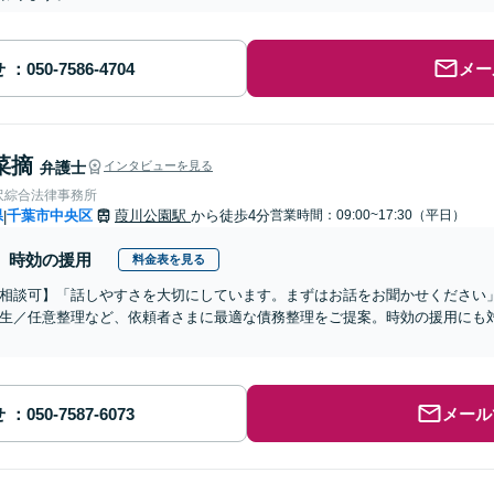
せ
メー
菜摘
弁護士
インタビューを見る
沢綜合法律事務所
県
千葉市中央区
葭川公園駅
から徒歩4分
営業時間：09:00~17:30（平日）
|
時効の援用
料金表を見る
相談可】「話しやすさを大切にしています。まずはお話をお聞かせください
生／任意整理など、依頼者さまに最適な債務整理をご提案。時効の援用にも
】
せ
メール