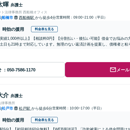
太暉
弁護士
ート法律事務所 西船橋オフィス
県
船橋市
西船橋駅
から徒歩4分
営業時間：09:00~21:00（平日）
|
時効の援用
料金表を見る
実績1,000件以上】【相談料0円】【分割払い・後払い可能】借金でお悩み
土日も21時まで対応しています。無理のない返済計画を提案し、債権者と粘
せ
メール
大介
弁護士
法律事務所
県
松戸市
松戸駅
から徒歩6分
営業時間：10:00~17:00（平日）
|
時効の援用
料金表を見る
駅6分】【初回相談60分無料】【WEB面談可】「詐欺被害による借金問題