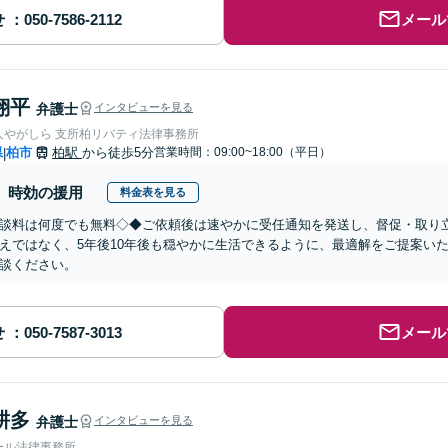
せ
メール
翔平
弁護士
インタビューを見る
人やがしら 支所柏リバティ法律事務所
県
柏市
柏駅
から徒歩5分
営業時間：09:00~18:00（平日）
|
時効の援用
料金表を見る
談料は何度でも無料◇◆ご依頼後は速やかに受任通知を発送し、督促・取り
えではなく、5年後10年後も穏やかに生活できるように、最適解をご提案い
談ください。
せ
メール
耕多
弁護士
インタビューを見る
ール法律事務所