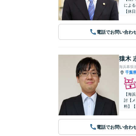
による
【休日
電話でお問い合わ
猿木 
海浜幕張
千葉
【海浜
討【メ
料】【
電話でお問い合わ