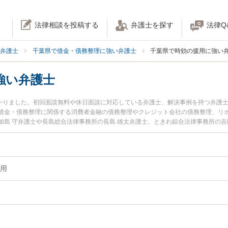
法律相談を投稿する
弁護士を探す
法律Q
弁護士
千葉県で借金・債務整理に強い弁護士
千葉県で時効の援用に強い
強い弁護士
つかりました。初回面談無料や休日面談に対応している弁護士、解決事例を持つ弁護
借金・債務整理に関係する消費者金融の債務整理やクレジット会社の債務整理、リ
加島 守弁護士や長島総合法律事務所の長島 雄太弁護士、ときわ綜合法律事務所の吉
土日や夜間に発生した時効の援用のトラブルを今すぐに弁護士に相談したい』『時
を法律相談できる千葉県内の弁護士に相談予約したい』などでお困りの相談者さん
用