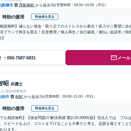
県
船橋市
西船橋駅
から徒歩3分
営業時間：09:00~20:00（平日）
|
時効の援用
料金表を見る
相談無料】減らない借金・取り立てのストレスから救出！収入やご要望に合
済プランで再生を図る！任意整理／個人再生／自己破産／過払い金請求／時
分】
せ
メール
智昭
弁護士
人心 柏法律事務所
県
柏市
柏駅
から徒歩2分
営業時間：09:00~21:00（平日）
|
時効の援用
料金表を見る
でも相談無料】【借金問題の“解決実績”累計20,000件超】当法人では、プ
、スピードを上げ、コストを下げることも大事だと考え、品質を落とすこと
わります。