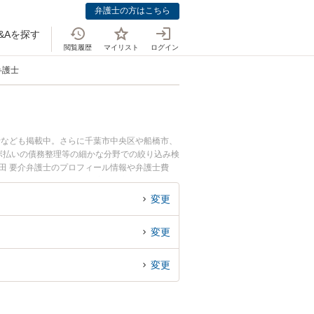
弁護士の方はこちら
&Aを探す
閲覧履歴
マイリスト
ログイン
弁護士
士なども掲載中。さらに千葉市中央区や船橋市、
ボ払いの債務整理等の細かな分野での絞り込み検
田 要介弁護士のプロフィール情報や弁護士費
効の援用のトラブル解決の実績豊富な近くの弁護
におすすめです。
変更
変更
変更