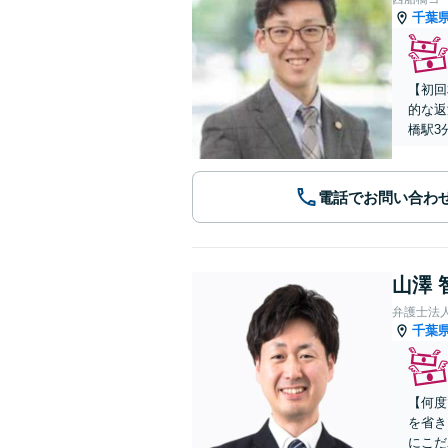
千葉
【初回
的な返
橋駅3
電話でお問い合わ
山澤 
弁護士法
千葉
【何度
を省き
にこだ