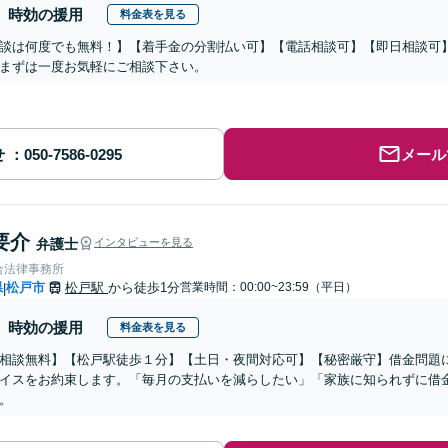
時効の援用
料金表を見る
談は何度でも無料！】【着手金の分割払い可】【電話相談可】【即日相談可
まずは一度お気軽にご相談下さい。
せ
メール
要介
弁護士
インタビューを見る
合法律事務所
県
松戸市
松戸駅
から徒歩1分
営業時間：00:00~23:59（平日）
|
時効の援用
料金表を見る
相談無料】【松戸駅徒歩１分】【土日・夜間対応可】【秘密厳守】借金問題
イスをお約束します。「毎月の支払いを減らしたい」「家族に知られずに借
。