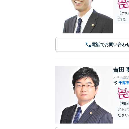
【ご相
方は、
電話でお問い合わ
吉田 
ときわ綜
千葉
【初回
アドバ
ださい