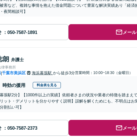
被害など、複雑な事情を抱えた借金問題について豊富な解決実績あり「経済
・夜間相談可】
せ
メール
志朗
弁護士
法律事務所
県
千葉市美浜区
海浜幕張駅
から徒歩3分
営業時間：10:00~18:30（金曜日）
|
時効の援用
料金表を見る
幕張駅2分】【1000件以上の実績】依頼者さまの状況や業者の特徴を踏まえ
リット・デメリットを分かりやすく説明】誤解を解くためにも、不明点はお
分割払い可】
せ
メール