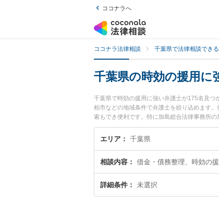
ココナラへ
ココナラ法律相談
千葉県で法律相談できる
千葉県の時効の援用に
千葉県で時効の援用に強い弁護士が175名見
柏市などの地域条件で弁護士を絞り込めます。
索もでき便利です。特に加島総合法律事務所の
用、強みなどが注目されています。『千葉県で
士を検索したい』『初回相談無料で時効の援用
エリア
千葉県
相談内容
借金・債務整理、時効の援
詳細条件
未選択