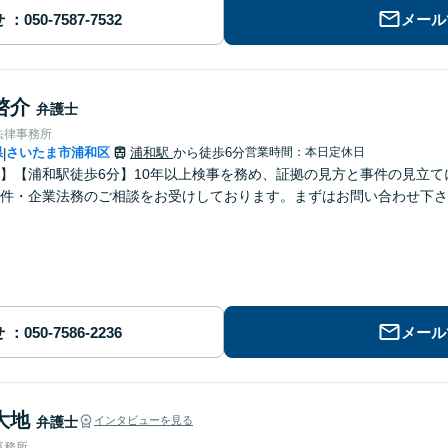
せ
メール
啓介
弁護士
法律事務所
県
さいたま市浦和区
浦和駅
から徒歩6分
営業時間：本日定休日
|
】【浦和駅徒歩6分】10年以上検事を務め、証拠の見方と事件の見立
件・企業法務のご相談をお受けしております。まずはお問い合わせ下さ
せ
メール
大地
弁護士
インタビューを見る
事務所