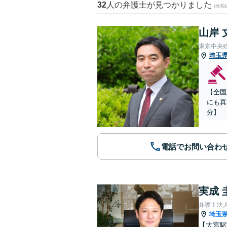
32
人の弁護士が見つかりました
(検索
山岸 
東京中央
埼玉
【全国
にも真
分】
電話でお問い合わ
実成 
弁護士法
埼玉
【大宮駅