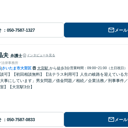
せ
メール
晶夫
弁護士
インタビューを見る
ツ法律事務所
県
さいたま市大宮区
大宮駅
から徒歩3分
営業時間：09:00~21:00（土日祝日）
|
談可】【初回相談無料】【法テラス利用可】人生の岐路を迎えている方
大事にしています」男女問題／借金問題／相続／企業法務／刑事事件／
室】【大宮駅3分】
せ
メール