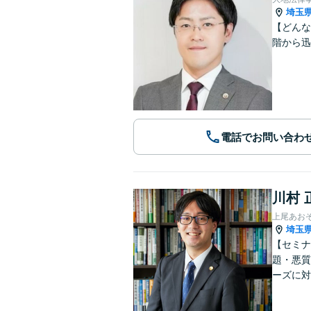
埼玉
【どんな
階から迅
電話でお問い合わ
川村 
上尾あお
埼玉
【セミナ
題・悪質
ーズに対