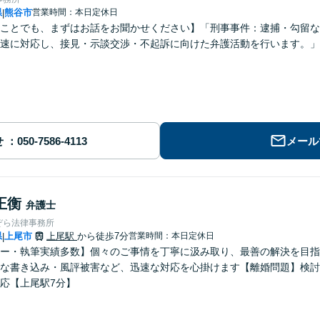
県
熊谷市
営業時間：本日定休日
|
ことでも、まずはお話をお聞かせください】「刑事事件：逮捕・勾留な
速に対応し、接見・示談交渉・不起訴に向けた弁護活動を行います。」
せ
メール
正衡
弁護士
ぞら法律事務所
県
上尾市
上尾駅
から徒歩7分
営業時間：本日定休日
|
ー・執筆実績多数】個々のご事情を丁寧に汲み取り、最善の解決を目指
な書き込み・風評被害など、迅速な対応を心掛けます【離婚問題】検討
応【上尾駅7分】