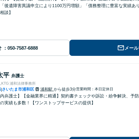
「後遺障害異議申立により1100万円増額」「債務整理に豊富な実績あ
相談】
せ
メール
太平
弁護士
KTG 浦和法律事務所
県
さいたま市浦和区
浦和駅
から徒歩3分
営業時間：本日定休日
|
内弁護士】【金融業界に精通】契約書チェックや訴訟・紛争解決、予防
の実績も多数！【ワンストップサービスの提供】