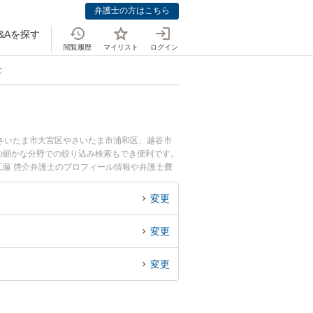
弁護士の方はこちら
&Aを探す
閲覧履歴
マイリスト
ログイン
士
さいたま市大宮区やさいたま市浦和区、越谷市
の細かな分野での絞り込み検索もでき便利です。
工藤 啓介弁護士のプロフィール情報や弁護士費
許認可の問題のトラブル解決の実績豊富な近くの
者さんにおすすめです。
変更
変更
変更