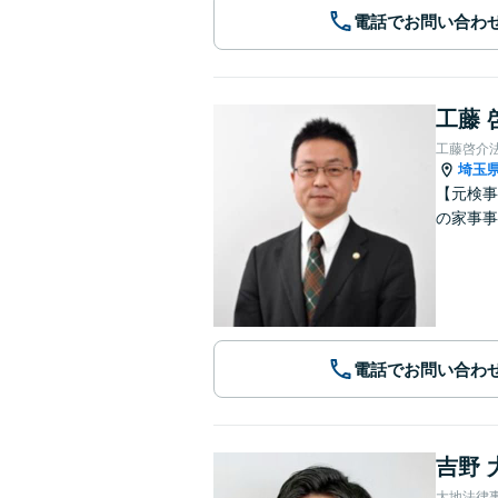
電話でお問い合わ
工藤 
工藤啓介
埼玉
【元検事
の家事事
電話でお問い合わ
吉野 
大地法律