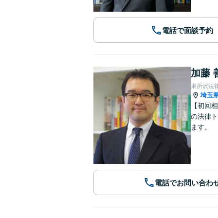
電話で面談予約
加藤 
東所沢法
埼玉
【初回相
の法律ト
ます。
電話でお問い合わ