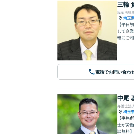
三輪 
樟葉法律
埼玉
【平日初
して企業
軽にご相
電話でお問い合わ
中尾 
弁護士法
埼玉
【事務所
士が労働
談無料】