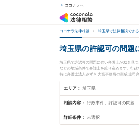
ココナラへ
ココナラ法律相談
埼玉県で法律相談できる
埼玉県の許認可の問題
埼玉県で許認可の問題に強い弁護士が32名見
などの地域条件で弁護士を絞り込めます。行政
特に弁護士法人みずき 大宮事務所の実成 圭司
用、強みなどが注目されています。『埼玉県で
弁護士を検索したい』『初回相談無料で許認可
エリア
埼玉県
相談内容
行政事件、許認可の問題
詳細条件
未選択