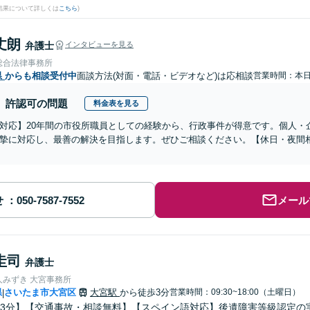
結果について詳しくは
こちら
)
丈朗
弁護士
インタビューを見る
総合法律事務所
県
からも相談受付中
面談方法(対面・電話・ビデオなど)は応相談
営業時間：本
許認可の問題
料金表を見る
対応】20年間の市役所職員としての経験から、行政事件が得意です。個人・
摯に対応し、最善の解決を目指します。ぜひご相談ください。【休日・夜間
せ
メール
圭司
弁護士
人みずき 大宮事務所
県
さいたま市大宮区
大宮駅
から徒歩3分
営業時間：09:30~18:00（土曜日）
|
3分】【交通事故・相談無料】【スペイン語対応】後遺障害等級認定の