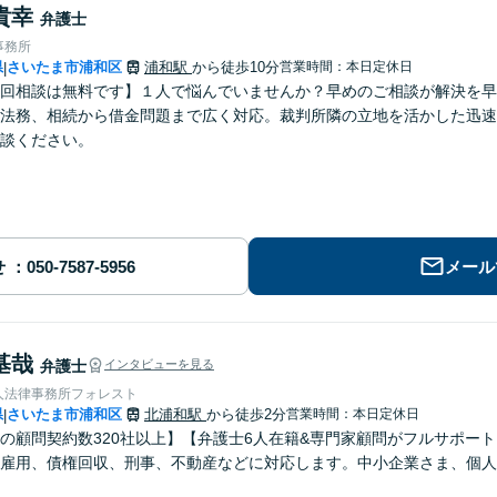
貴幸
弁護士
事務所
県
さいたま市浦和区
浦和駅
から徒歩10分
営業時間：本日定休日
|
回相談は無料です】１人で悩んでいませんか？早めのご相談が解決を早
法務、相続から借金問題まで広く対応。裁判所隣の立地を活かした迅速
談ください。
せ
メール
基哉
弁護士
インタビューを見る
人法律事務所フォレスト
県
さいたま市浦和区
北浦和駅
から徒歩2分
営業時間：本日定休日
|
の顧問契約数320社以上】【弁護士6人在籍&専門家顧問がフルサポー
雇用、債権回収、刑事、不動産などに対応します。中小企業さま、個人