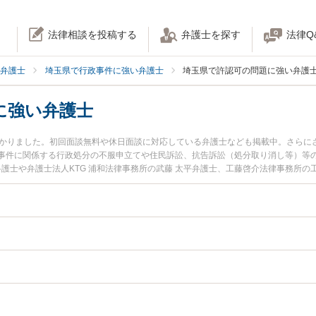
法律相談を投稿する
弁護士を探す
法律Q
弁護士
埼玉県で行政事件に強い弁護士
埼玉県で許認可の問題に強い弁護
に強い弁護士
つかりました。初回面談無料や休日面談に対応している弁護士なども掲載中。さらに
事件に関係する行政処分の不服申立てや住民訴訟、抗告訴訟（処分取り消し等）等
弁護士や弁護士法人KTG 浦和法律事務所の武藤 太平弁護士、工藤啓介法律事務所の
土日や夜間に発生した許認可の問題のトラブルを今すぐに弁護士に相談したい』『
の問題を法律相談できる埼玉県内の弁護士に相談予約したい』などでお困りの相談