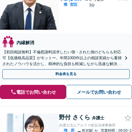
県
宮区
3分
内縁解消
【初回相談無料】不倫慰謝料請求したい側・された側のどちらも対応
可【低価格高品質】がモットー。年間1000件以上の相談実績から蓄積
されたノウハウを活かし、精神的な負担も軽減しながら迅速な解決を
目指します。【休日・夜間相談あり】【ビデオ面談可】
料金表を見る
電話でお問い合わせ
メールでお問い合わせ
野付 さくら
弁護士
弁護士法人アルファ総合法律事務所
埼
所
所沢駅
か
営業時間：09:00~2