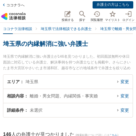
弁護士の方はこちら
ココナラへ
投稿する
探す
閲覧履歴
マイリスト
ログイン
ココナラ法律相談
埼玉県で法律相談できる弁護士
埼玉県で離婚・男女
埼玉県の内縁解消に強い弁護士
埼玉県で内縁解消に強い弁護士が146名見つかりました。初回面談無料や休日
面談に対応している弁護士、解決事例を持つ弁護士なども掲載中。さらにさい
たま市大宮区やさいたま市浦和区、越谷市などの地域条件で弁護士を絞り込め
ます。離婚・男女問題に関係する財産分与や養育費、親権等の細かな分野での
絞り込み検索もでき便利です。特に飯島努法律事務所の飯島 努弁護士や池長・
エリア
埼玉県
変更
田部法律事務所の池長 宏真弁護士、アリス法律事務所の田畑 麗菜弁護士のプロ
フィール情報や弁護士費用、強みなどが注目されています。『埼玉県で土日や
相談内容
離婚・男女問題、内縁関係・事実婚
変更
夜間に発生した内縁解消のトラブルを今すぐに弁護士に相談したい』『内縁解
消のトラブル解決の実績豊富な近くの弁護士を検索したい』『初回相談無料で
内縁解消を法律相談できる埼玉県内の弁護士に相談予約したい』などでお困り
詳細条件
未選択
変更
の相談者さんにおすすめです。
146
人の弁護士が見つかりました
(検索結果について詳しくは
こちら
)