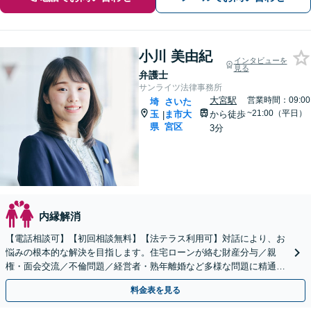
小川 美由紀
インタビューを
見る
弁護士
サンライツ法律事務所
大宮駅
営業時間：09:00
埼
さいた
~21:00（平日）
玉
ま市大
から徒歩
|
県
宮区
3分
内縁解消
【電話相談可】【初回相談無料】【法テラス利用可】対話により、お
悩みの根本的な解決を目指します。住宅ローンが絡む財産分与／親
権・面会交流／不倫問題／経営者・熟年離婚など多様な問題に精通。
協議・調停・裁判の実績多数あり【完全個室】【大宮駅3分】
料金表を見る