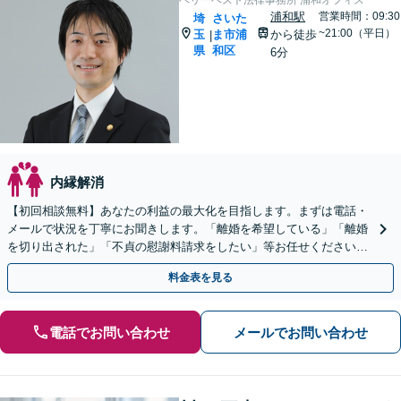
ベリーベスト法律事務所 浦和オフィス
浦和駅
営業時間：09:30
埼
さいた
~21:00（平日）
玉
ま市浦
から徒歩
|
県
和区
6分
内縁解消
【初回相談無料】あなたの利益の最大化を目指します。まずは電話・
メールで状況を丁寧にお聞きします。「離婚を希望している」「離婚
を切り出された」「不貞の慰謝料請求をしたい」等お任せください。
【リーズナブルな料金設定】
料金表を見る
電話でお問い合わせ
メールでお問い合わせ