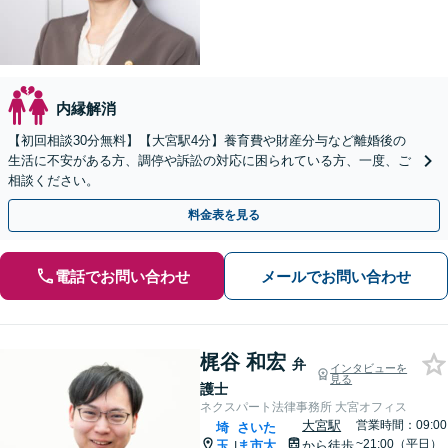
内縁解消
【初回相談30分無料】【大宮駅4分】養育費や財産分与など離婚後の
生活に不安がある方、調停や訴訟の対応に困られている方、一度、ご
相談ください。
料金表を見る
電話でお問い合わせ
メールでお問い合わせ
梶谷 和宏
弁
インタビューを
見る
護士
ネクスパート法律事務所 大宮オフィス
大宮駅
営業時間：09:00
埼
さいた
~21:00（平日）
玉
ま市大
から徒歩
|