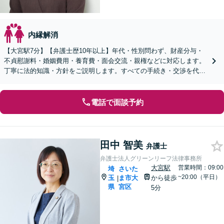
内縁解消
【大宮駅7分】【弁護士歴10年以上】年代・性別問わず、財産分与・
不貞慰謝料・婚姻費用・養育費・面会交流・親権などに対応します。
丁寧に法的知識・方針をご説明します。すべての手続き・交渉を代理
します【子連れ相談可】【休日・夜間面談可】
電話で面談予約
田中 智美
弁護士
弁護士法人グリーンリーフ法律事務所
大宮駅
営業時間：09:00
埼
さいた
~20:00（平日）
玉
ま市大
から徒歩
|
県
宮区
5分