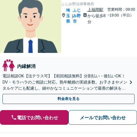
ふじみ野法律事務所
上福岡駅
営業時間：09:00
埼
ふじ
~19:00（平日）
玉
み野
から徒歩8
|
県
市
分
内縁解消
電話相談OK【法テラス可】【初回相談無料】分割払い・後払いOK！
DV・モラハラのご相談に対応。熟年離婚の実績多数。お子さまやメン
タルケアにも配慮し、細やかなコミュニケーションで最善の解決を目
指します【休日夜間対応】【上福岡駅8分】
料金表を見る
電話でお問い合わせ
メールでお問い合わせ