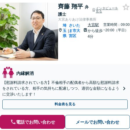
齊藤 翔平
弁
インタビューを
見る
護士
大宮ありあけ法律事務所
大宮駅
営業時間：09:00
埼
さいた
~20:00（平日）
玉
ま市大
から徒歩
|
県
宮区
4分
内縁解消
【慰謝料請求されている方】不倫相手の配偶者から高額な慰謝料請求
をされている方、相手の気持ちに配慮しつつ、適切な金額になるよう
に交渉いたします！
料金表を見る
電話でお問い合わせ
メールでお問い合わせ