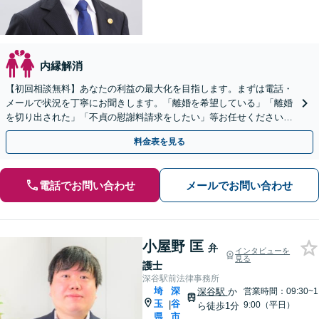
内縁解消
【初回相談無料】あなたの利益の最大化を目指します。まずは電話・
メールで状況を丁寧にお聞きします。「離婚を希望している」「離婚
を切り出された」「不貞の慰謝料請求をしたい」等お任せください。
【リーズナブルな料金設定】
料金表を見る
電話でお問い合わせ
メールでお問い合わせ
小屋野 匡
弁
インタビューを
見る
護士
深谷駅前法律事務所
埼
深
深谷駅
か
営業時間：09:30~1
玉
谷
|
9:00（平日）
ら徒歩1分
県
市