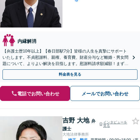
内縁解消
【弁護士歴10年以上】【春日部駅7分】皆様の人生を真摯にサポート
いたします。不貞慰謝料、親権、養育費、財産分与など離婚・男女問
題について、よりよい解決を目指します。慰謝料請求額減額！まずご
相談を。【当日・土日祝日・夜間・応相談対応可能】
料金表を見る
電話でお問い合わせ
メールでお問い合わせ
吉野 大地
弁
インタビューを
見る
護士
大地法律事務所