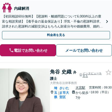
内縁解消
【初回相談60分無料】【慰謝料・離婚問題について6,000件以上の豊
富な相談実績】【着手金の返金保証あり】浮気・不倫の慰謝料請求、
請求された慰謝料の減額交渉はもちろん財産分与や婚姻費用、婚約破
棄など様々な離婚・男女問題の解決実績が豊富です。
料金表を見る
電話でお問い合わせ
メールでお問い合わせ
角谷 史織
弁
インタビューを
見る
護士
大野角谷法律事務所
大宮駅
営業時間：09:30
埼
さいた
~18:00（平日）
玉
ま市大
から徒歩
|
県
宮区
7分