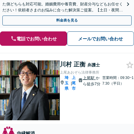
た側どちらも対応可能。婚姻費用や養育費、財産分与などもお任せく
ださい！依頼者さまのお悩みに合った解決策ご提案。【土日・夜間面
談可】【浦和駅3分】
料金表を見る
電話でお問い合わせ
メールでお問い合わせ
川村 正衡
弁護士
上尾あおぞら法律事務所
埼
上
上尾駅
か
営業時間：09:30~1
玉
尾
|
7:30（平日）
ら徒歩7分
県
市
内縁解消