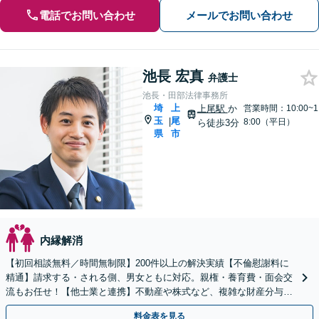
電話でお問い合わせ
メールでお問い合わせ
池長 宏真
弁護士
池長・田部法律事務所
埼
上
上尾駅
か
営業時間：10:00~1
玉
尾
|
8:00（平日）
ら徒歩3分
県
市
内縁解消
【初回相談無料／時間無制限】200件以上の解決実績【不倫慰謝料に
精通】請求する・される側、男女ともに対応。親権・養育費・面会交
流もお任せ！【他士業と連携】不動産や株式など、複雑な財産分与
も！【夜間・休日面談可】【子連れ相談】【上尾駅3分】
料金表を見る