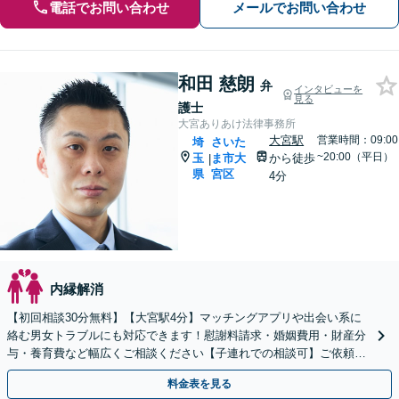
電話でお問い合わせ
メールでお問い合わせ
和田 慈朗
弁
インタビューを
見る
護士
大宮ありあけ法律事務所
大宮駅
営業時間：09:00
埼
さいた
~20:00（平日）
玉
ま市大
から徒歩
|
県
宮区
4分
内縁解消
【初回相談30分無料】【大宮駅4分】マッチングアプリや出会い系に
絡む男女トラブルにも対応できます！慰謝料請求・婚姻費用・財産分
与・養育費など幅広くご相談ください【子連れでの相談可】ご依頼後
はLINEメールなどでの対応可
料金表を見る