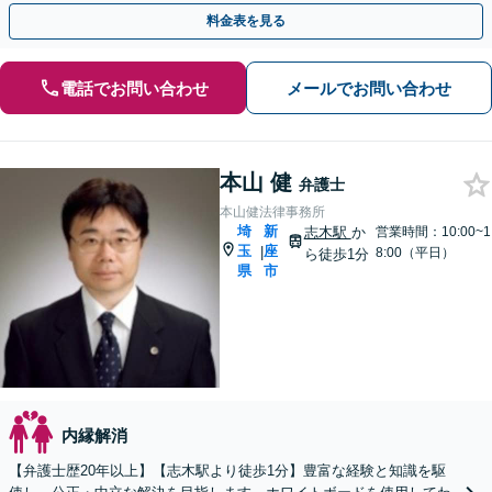
談対応可】
料金表を見る
電話でお問い合わせ
メールでお問い合わせ
本山 健
弁護士
本山健法律事務所
埼
新
志木駅
か
営業時間：10:00~1
玉
座
|
8:00（平日）
ら徒歩1分
県
市
内縁解消
【弁護士歴20年以上】【志木駅より徒歩1分】豊富な経験と知識を駆