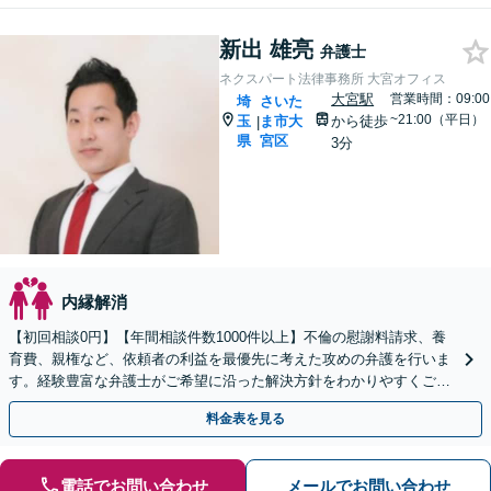
新出 雄亮
弁護士
ネクスパート法律事務所 大宮オフィス
大宮駅
営業時間：09:00
埼
さいた
~21:00（平日）
玉
ま市大
から徒歩
|
県
宮区
3分
内縁解消
【初回相談0円】【年間相談件数1000件以上】不倫の慰謝料請求、養
育費、親権など、依頼者の利益を最優先に考えた攻めの弁護を行いま
す。経験豊富な弁護士がご希望に沿った解決方針をわかりやすくご提
案します。お気軽にお問合せ下さい。
料金表を見る
電話でお問い合わせ
メールでお問い合わせ