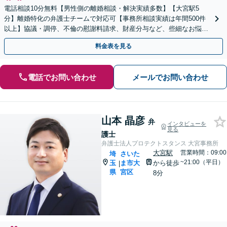
電話相談10分無料【男性側の離婚相談・解決実績多数】【大宮駅5
分】離婚特化の弁護士チームで対応可【事務所相談実績は年間500件
以上】協議・調停、不倫の慰謝料請求、財産分与など、些細なお悩み
でも結構です【初回面談60分無料／休日・夜間対応可】
料金表を見る
電話でお問い合わせ
メールでお問い合わせ
山本 晶彦
弁
インタビューを
見る
護士
弁護士法人プロテクトスタンス 大宮事務所
大宮駅
営業時間：09:00
埼
さいた
~21:00（平日）
玉
ま市大
から徒歩
|
県
宮区
8分