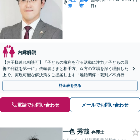
埼玉
熊谷
営業時間：09:00~18:00（平
|
県
市
日）
内縁解消
【お子様連れ相談可】「子どもの権利を守る活動に注力／子どもの最
善の利益を第一に」依頼者さまと相手方、双方の立場を深く理解した
上で、実現可能な解決策をご提案します「離婚調停・裁判／不貞行為
／婚約破棄／別居／親権／面会交流など」
料金表を見る
電話でお問い合わせ
メールでお問い合わせ
一色 秀哉
弁護士