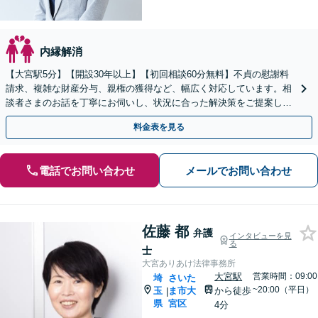
内縁解消
【大宮駅5分】【開設30年以上】【初回相談60分無料】不貞の慰謝料
請求、複雑な財産分与、親権の獲得など、幅広く対応しています。相
談者さまのお話を丁寧にお伺いし、状況に合った解決策をご提案しま
す。【電話相談可】【休日・夜間対応】
料金表を見る
電話でお問い合わせ
メールでお問い合わせ
佐藤 都
弁護
インタビューを見
る
士
大宮ありあけ法律事務所
大宮駅
営業時間：09:00
埼
さいた
~20:00（平日）
玉
ま市大
から徒歩
|
県
宮区
4分