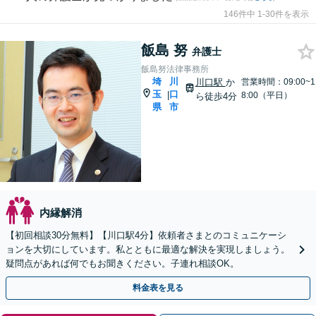
146件中 1-30件を表示
飯島 努
弁護士
飯島努法律事務所
埼
川
川口駅
か
営業時間：09:00~1
玉
口
|
8:00（平日）
ら徒歩4分
県
市
内縁解消
【初回相談30分無料】【川口駅4分】依頼者さまとのコミュニケーシ
ョンを大切にしています。私とともに最適な解決を実現しましょう。
疑問点があれば何でもお聞きください。子連れ相談OK。
料金表を見る