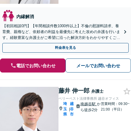
内縁解消
【初回相談0円】【年間相談件数1000件以上】不倫の慰謝料請求、養
育費、親権など、依頼者の利益を最優先に考えた攻めの弁護を行いま
す。経験豊富な弁護士がご希望に沿った解決方針をわかりやすくご提
案します。お気軽にお問合せ下さい。
料金表を見る
電話でお問い合わせ
メールでお問い合わせ
藤井 伸一郎
弁護士
ベリーベスト法律事務所 越谷オフィス
埼
越
南越谷駅
か
営業時間：09:30~
玉
谷
|
21:00（平日）
ら徒歩2分
県
市