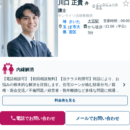
川口 正貴
弁
インタビューを
見る
護士
サンライツ法律事務所
大宮駅
営業時間：09:00
埼
さいた
~21:00（平日）
玉
ま市大
から徒歩
|
県
宮区
3分
内縁解消
【電話相談可】【初回相談無料】【法テラス利用可】対話により、お
悩みの根本的な解決を目指します。住宅ローンが絡む財産分与／親
権・面会交流／不倫問題／経営者・熟年離婚など多様な問題に精通。
協議・調停・裁判の実績多数あり【完全個室】【大宮駅3分】
料金表を見る
電話でお問い合わせ
メールでお問い合わせ