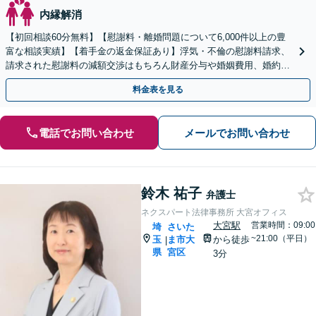
内縁解消
【初回相談60分無料】【慰謝料・離婚問題について6,000件以上の豊
富な相談実績】【着手金の返金保証あり】浮気・不倫の慰謝料請求、
請求された慰謝料の減額交渉はもちろん財産分与や婚姻費用、婚約破
棄など様々な離婚・男女問題の解決実績が豊富です。
料金表を見る
電話でお問い合わせ
メールでお問い合わせ
鈴木 祐子
弁護士
ネクスパート法律事務所 大宮オフィス
大宮駅
営業時間：09:00
埼
さいた
~21:00（平日）
玉
ま市大
から徒歩
|
県
宮区
3分