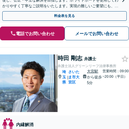
使し、公正・中立な解決を目指します。ホワイトボードを使用してわ
かりやすく丁寧なご説明をいたします。実現の難しいご要望にも、で
きる限りご希望に沿えるようなアドバイスを行います。
料金表を見る
電話でお問い合わせ
メールでお問い合わせ
時田 剛志
弁護士
弁護士法人グリーンリーフ法律事務所
大宮駅
営業時間：09:00
埼
さいた
~20:00（平日）
玉
ま市大
から徒歩
|
県
宮区
5分
内縁解消