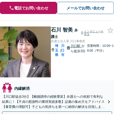
電話でお問い合わせ
メールでお問い合わせ
石川 智美
弁
インタビューを
見る
護士
弁護士法人翠 川口事務所
埼
川
川口駅
か
営業時間：10:00~1
玉
口
|
9:00（平日）
ら徒歩3分
県
市
内縁解消
【川口駅徒歩3分】【離婚調停の経験豊富】弁護士への依頼で有利な
結果に！【不貞の慰謝料の獲得実績多数】証拠の集め方をアドバイス
【養育費の増額可】子どもの気持ちを第一に納得の解決を目指しま
す。【子連れ相談OK】初回面談は無料です。