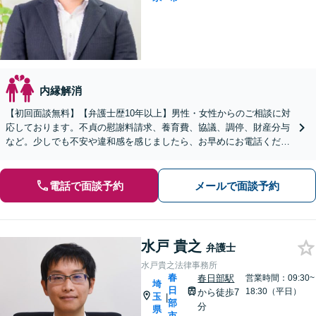
内縁解消
【初回面談無料】【弁護士歴10年以上】男性・女性からのご相談に対
応しております。不貞の慰謝料請求、養育費、協議、調停、財産分与
など。少しでも不安や違和感を感じましたら、お早めにお電話くださ
い【休日・夜間相談可】【深谷駅1分】
電話で面談予約
メールで面談予約
水戸 貴之
弁護士
水戸貴之法律事務所
春
春日部駅
営業時間：09:30~
埼
日
18:30（平日）
から徒歩7
玉
|
部
分
県
市