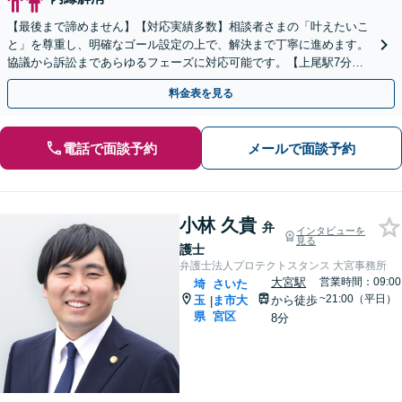
【最後まで諦めません】【対応実績多数】相談者さまの「叶えたいこ
と」を尊重し、明確なゴール設定の上で、解決まで丁寧に進めます。
協議から訴訟まであらゆるフェーズに対応可能です。【上尾駅7分】
【お子さま連れの相談可】
料金表を見る
電話で面談予約
メールで面談予約
小林 久貴
弁
インタビューを
見る
護士
弁護士法人プロテクトスタンス 大宮事務所
大宮駅
営業時間：09:00
埼
さいた
~21:00（平日）
玉
ま市大
から徒歩
|
県
宮区
8分