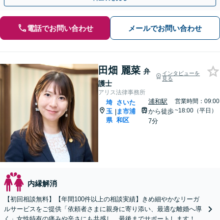
電話でお問い合わせ
メールでお問い合わせ
田畑 麗菜
弁
インタビューを
見る
護士
アリス法律事務所
浦和駅
営業時間：09:00
埼
さいた
~18:00（平日）
玉
ま市浦
から徒歩
|
県
和区
7分
内縁解消
【初回相談無料】【年間100件以上の相談実績】きめ細やかなリーガ
ルサービスをご提供「依頼者さまに親身に寄り添い、最適な離婚へ導
く」女性特有の痛みや辛さにも共感し、最後までサポートします！財