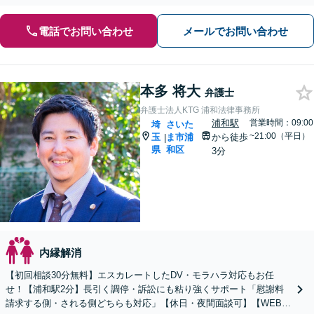
電話でお問い合わせ
メールでお問い合わせ
本多 将大
弁護士
弁護士法人KTG 浦和法律事務所
浦和駅
営業時間：09:00
埼
さいた
~21:00（平日）
玉
ま市浦
から徒歩
|
県
和区
3分
内縁解消
【初回相談30分無料】エスカレートしたDV・モラハラ対応もお任
せ！【浦和駅2分】長引く調停・訴訟にも粘り強くサポート「慰謝料
請求する側・される側どちらも対応」【休日・夜間面談可】【WEB相