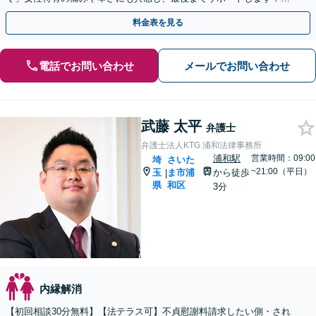
産分与／慰謝料／婚姻費用／養育費ほか
料金表を見る
電話でお問い合わせ
メールでお問い合わせ
武藤 太平
弁護士
弁護士法人KTG 浦和法律事務所
浦和駅
営業時間：09:00
埼
さいた
~21:00（平日）
玉
ま市浦
から徒歩
|
県
和区
3分
内縁解消
【初回相談30分無料】【法テラス可】不貞慰謝料請求したい側・され