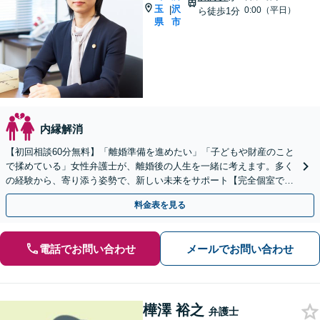
玉
沢
|
0:00（平日）
ら徒歩1分
県
市
内縁解消
【初回相談60分無料】「離婚準備を進めたい」「子どもや財産のこと
で揉めている」女性弁護士が、離婚後の人生を一緒に考えます。多く
の経験から、寄り添う姿勢で、新しい未来をサポート【完全個室でプ
ライバシー配慮】【当日・夜間（18時まで）の相談可】
料金表を見る
電話でお問い合わせ
メールでお問い合わせ
樺澤 裕之
弁護士