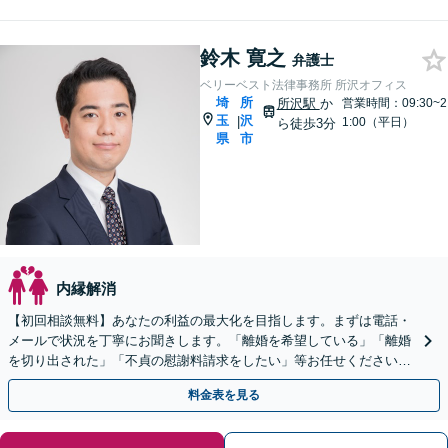
鈴木 寛之
弁護士
ベリーベスト法律事務所 所沢オフィス
埼
所
所沢駅
か
営業時間：09:30~2
玉
沢
|
1:00（平日）
ら徒歩3分
県
市
内縁解消
【初回相談無料】あなたの利益の最大化を目指します。まずは電話・
メールで状況を丁寧にお聞きします。「離婚を希望している」「離婚
を切り出された」「不貞の慰謝料請求をしたい」等お任せください。
【リーズナブルな料金設定】
料金表を見る