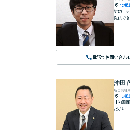
北海
離婚・借
提供でき
電話でお問い合わ
沖田 
坂口法律
北海
【初回面
ださい！