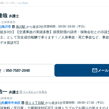
結果について詳しくは
こちら
)
達哉
弁護士
さ法律事務所
道
旭川市
旭川駅
から徒歩3分
営業時間：09:00~18:00（平日）
|
徒歩3分】【交通事故の実績多数】損害賠償の請求・保険会社との示談
士」として完全成功報酬で承ります！／人身事故・死亡事故など、事故
デオ面談可】
せ
メール
浩一
弁護士
インタビューを見る
法律事務所
道
札幌市中央区
西１１丁目駅
から徒歩1分
営業時間：09:00~17:30（平日）
|
談無料／平日夜・土曜相談対応可】法律トラブルでお困りの皆さまの人