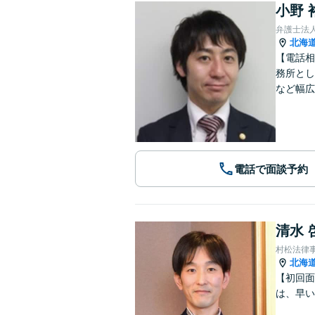
小野 
弁護士法
北海
【電話相
務所とし
など幅広
電話で面談予約
清水 
村松法律
北海
【初回面
は、早い