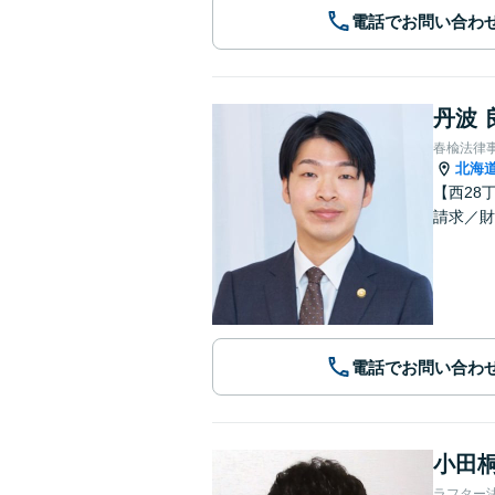
電話でお問い合わ
丹波 
春楡法律
北海
【西28
請求／財
電話でお問い合わ
小田桐
ラフター