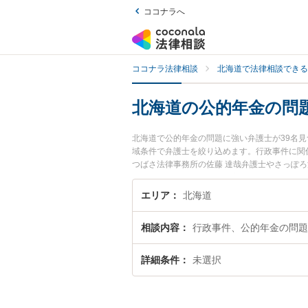
ココナラへ
ココナラ法律相談
北海道で法律相談できる
北海道の公的年金の問
北海道で公的年金の問題に強い弁護士が39名
域条件で弁護士を絞り込めます。行政事件に関
つばさ法律事務所の佐藤 達哉弁護士やさっぽ
います。『北海道で土日や夜間に発生した公的
『初回相談無料で公的年金の問題を法律相談で
エリア
北海道
相談内容
行政事件、公的年金の問題
詳細条件
未選択