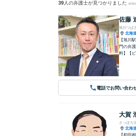
39
人の弁護士が見つかりました
(検索
佐藤 
旭川つば
北海
【旭川駅
門の弁護
料】【ビ
電話でお問い合わ
大賀 
さっぽろ
北海
【初回相