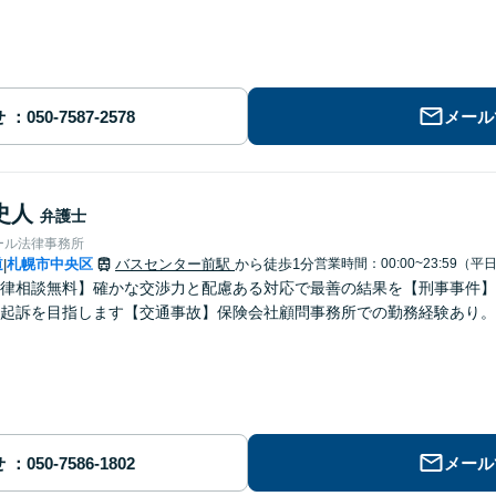
せ
メール
史人
弁護士
ール法律事務所
道
札幌市中央区
バスセンター前駅
から徒歩1分
営業時間：00:00~23:59（平
|
律相談無料】確かな交渉力と配慮ある対応で最善の結果を【刑事事件】示
起訴を目指します【交通事故】保険会社顧問事務所での勤務経験あり。
せ
メール