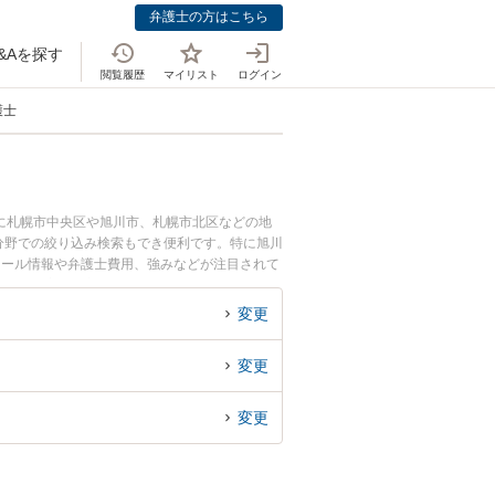
弁護士の方はこちら
&Aを探す
閲覧履歴
マイリスト
ログイン
護士
に札幌市中央区や旭川市、札幌市北区などの地
分野での絞り込み検索もでき便利です。特に旭川
ィール情報や弁護士費用、強みなどが注目されて
ル解決の実績豊富な近くの弁護士を検索したい』
す。
変更
変更
変更