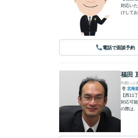
対応いた
けしてお
電話で面談予約
福田 
札幌いぶ
北海
【西11
対応可能
の際は、