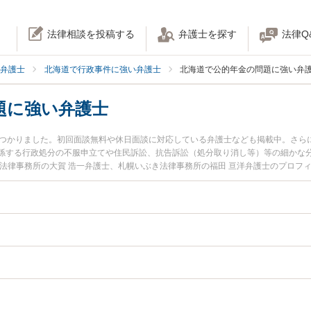
法律相談を投稿する
弁護士を探す
法律Q
弁護士
北海道で行政事件に強い弁護士
北海道で公的年金の問題に強い弁
題に強い弁護士
見つかりました。初回面談無料や休日面談に対応している弁護士なども掲載中。さら
係する行政処分の不服申立てや住民訴訟、抗告訴訟（処分取り消し等）等の細かな
ろ法律事務所の大賀 浩一弁護士、札幌いぶき法律事務所の福田 亘洋弁護士のプロフ
年金の問題のトラブルを今すぐに弁護士に相談したい』『公的年金の問題のトラブ
きる北海道内の弁護士に相談予約したい』などでお困りの相談者さんにおすすめで