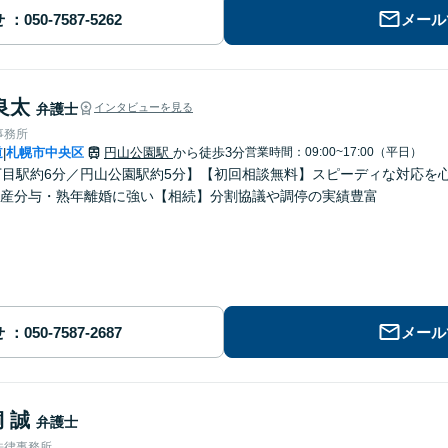
せ
メール
良太
弁護士
インタビューを見る
事務所
道
札幌市中央区
円山公園駅
から徒歩3分
営業時間：09:00~17:00（平日）
|
丁目駅約6分／円山公園駅約5分】【初回相談無料】スピーディな対応を
産分与・熟年離婚に強い【相続】分割協議や調停の実績豊富
せ
メール
 誠
弁護士
法律事務所