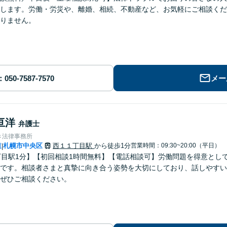
します。労働・労災や、離婚、相続、不動産など、お気軽にご相談くだ
りません。
メー
亘洋
弁護士
き法律事務所
道
札幌市中央区
西１１丁目駅
から徒歩1分
営業時間：09:30~20:00（平日）
|
丁目駅1分】【初回相談1時間無料】【電話相談可】労働問題を得意とし
です。相談者さまと真摯に向き合う姿勢を大切にしており、話しやすい
ぜひご相談ください。