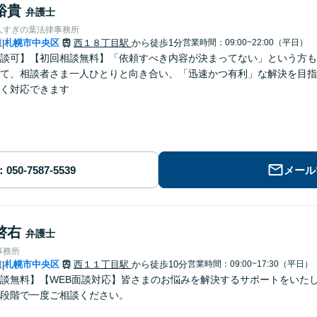
裕貴
弁護士
人すぎの葉法律事務所
道
札幌市中央区
西１８丁目駅
から徒歩1分
営業時間：09:00~22:00（平日）
|
談可】【初回相談無料】「依頼すべき内容が決まってない」という方も
て、相談者さま一人ひとりと向き合い、「迅速かつ有利」な解決を目指
く対応できます
メール
啓右
弁護士
事務所
道
札幌市中央区
西１１丁目駅
から徒歩10分
営業時間：09:00~17:30（平日）
|
談無料】【WEB面談対応】皆さまのお悩みを解決するサポートをいた
段階で一度ご相談ください。