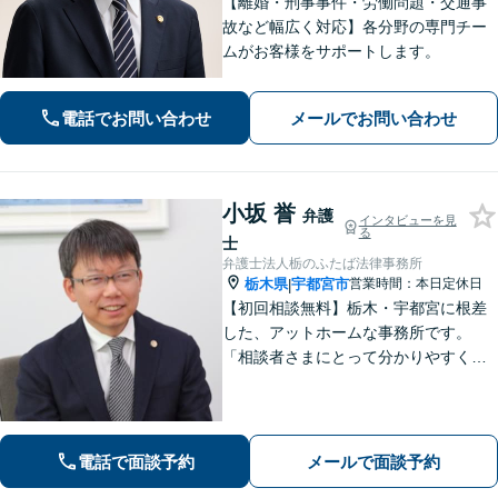
【離婚・刑事事件・労働問題・交通事
故など幅広く対応】各分野の専門チー
ムがお客様をサポートします。
電話でお問い合わせ
メールでお問い合わせ
小坂 誉
弁護
インタビューを見
る
士
弁護士法人栃のふたば法律事務所
栃木県
宇都宮市
営業時間：本日定休日
|
【初回相談無料】栃木・宇都宮に根差
した、アットホームな事務所です。
「相談者さまにとって分かりやすく説
明すること」「必ず何らかの解決策を
お出しすること」を心がけておりま
す。どんなことでも大丈夫。まずはお
気軽にご相談ください【無料駐車場あ
電話で面談予約
メールで面談予約
り】