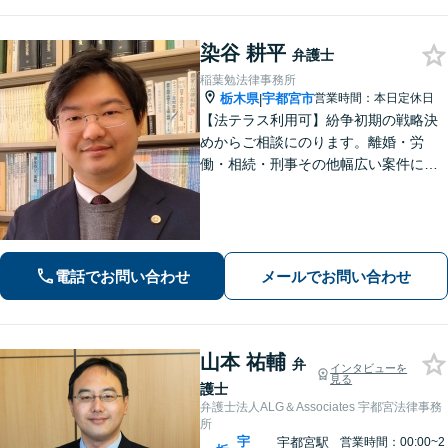
染谷 耕平
弁護士
稲葉勉法律事務所
栃木県
宇都宮市
営業時間：本日定休日
|
【法テラス利用可】紛争初期の戦略決
めからご相談にのります。離婚・労
働・相続・刑事その他幅広い案件につ
いて、ご相談から交渉・調停・裁判ま
で、どの段階でも適切なサポートが可
能です。
電話でお問い合わせ
メールでお問い合わせ
山本 祐輔
弁
インタビューを
見る
護士
弁護士法人ALG＆Associates 宇都宮法律事務
所
宇
宇都宮駅
営業時間：00:00~2