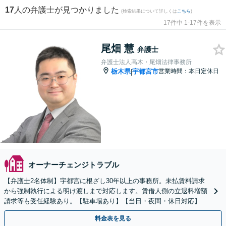
17
人の弁護士が見つかりました
(検索結果について詳しくは
こちら
)
17件中 1-17件を表示
尾畑 慧
弁護士
弁護士法人高木・尾畑法律事務所
栃木県
宇都宮市
営業時間：本日定休日
|
オーナーチェンジトラブル
【弁護士2名体制】宇都宮に根ざし30年以上の事務所。未払賃料請求
から強制執行による明け渡しまで対応します。賃借人側の立退料増額
請求等も受任経験あり。【駐車場あり】【当日・夜間・休日対応】
料金表を見る