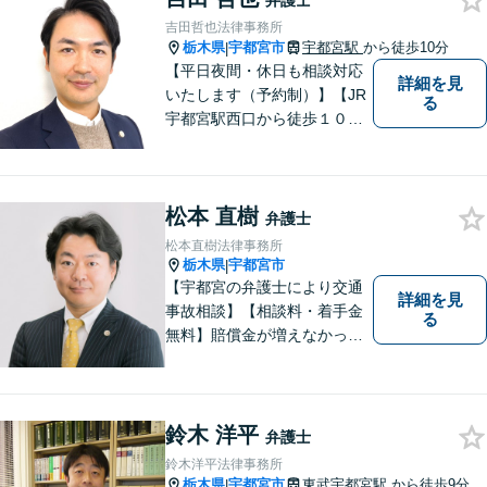
弁護士
吉田哲也法律事務所
栃木県
宇都宮市
宇都宮駅
から徒歩10分
|
【平日夜間・休日も相談対応
詳細を見
いたします（予約制）】【JR
る
宇都宮駅西口から徒歩１０
分・事務所ビル１階が駐車場
となっています】相談者様の
お話をしっかりと聞き，丁寧
松本 直樹
に対応いたします。ぜひ一度
弁護士
ご相談ください。
松本直樹法律事務所
栃木県
宇都宮市
|
【宇都宮の弁護士により交通
詳細を見
事故相談】【相談料・着手金
る
無料】賠償金が増えなかった
場合，報酬はいただきませ
ん。交通事故の被害にあわれ
た方々のお力になりたいとい
う強い思いから，交通事故問
鈴木 洋平
弁護士
題に積極的に取り組んでいま
鈴木洋平法律事務所
す。お気軽にお問い合わせく
栃木県
宇都宮市
東武宇都宮駅
から徒歩9分
|