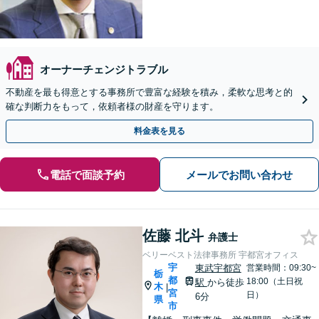
オーナーチェンジトラブル
不動産を最も得意とする事務所で豊富な経験を積み，柔軟な思考と的
確な判断力をもって，依頼者様の財産を守ります。
料金表を見る
電話で面談予約
メールでお問い合わせ
佐藤 北斗
弁護士
ベリーベスト法律事務所 宇都宮オフィス
宇
東武宇都宮
営業時間：09:30~
栃
都
18:00（土日祝
駅
から徒歩
木
|
宮
日）
6分
県
市