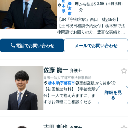
栃
都
3:59（土日祝日）
から徒歩5
木
|
宮
分
県
市
【JR『宇都宮駅』西口｜徒歩5分】
【土日祝日相談予約受付】栃木県で法
律問題でお困りの方、豊富な実績と専
門性を持つ弁護士が、ともに解決を目
指します。どうぞお気軽にご相談くだ
電話でお問い合わせ
メールでお問い合わせ
さい。
佐藤 龍一
弁護士
弁護士法人宇都宮東法律事務所
栃木県
宇都宮市
宇都宮駅
から徒歩9分
|
【初回相談無料】【宇都宮駅9
詳細を見
分】一人で抱え込まずに、ま
る
ずはお気軽にご相談くださ
い。【夜間休日対応可能】
吉田 哲也