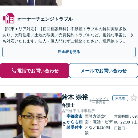
オーナーチェンジトラブル
【関東エリア対応】【初回相談無料】不動産トラブルの解決実績多数
あり。欠陥住宅／土地の瑕疵／売買契約トラブルなど、複雑な事案に
も対応いたします。法人・個人問わずご相談ください。境界線トラブ
ルも多くの対応実績あり。【電話相談・Web面談可】
料金表を見る
電話でお問い合わせ
メールでお問い合わせ
鈴木 崇裕
東京都
インタビュ
ーを見る
弁護士
吉田修平法律事務所
宇都宮市
面談方法(対
営業時間：09:
からも相
面・電話・ビデ
00~22:00（土
談受付中
オなど)は応相
日祝日）
談