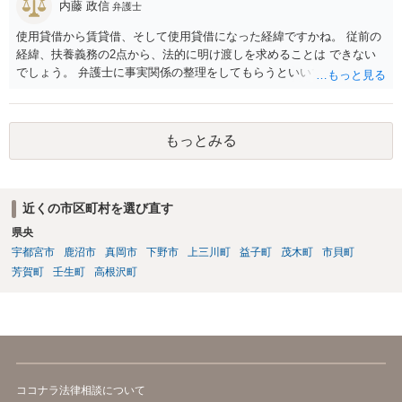
内藤 政信
弁護士
使用貸借から賃貸借、そして使用貸借になった経緯ですかね。 従前の
経緯、扶養義務の2点から、法的に明け渡しを求めることは できない
でしょう。 弁護士に事実関係の整理をしてもらうといいでしょう。
もっとみる
近くの市区町村を選び直す
県央
宇都宮市
鹿沼市
真岡市
下野市
上三川町
益子町
茂木町
市貝町
芳賀町
壬生町
高根沢町
ココナラ法律相談について