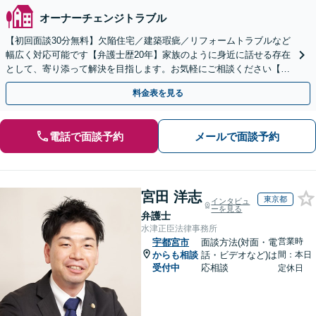
オーナーチェンジトラブル
【初回面談30分無料】欠陥住宅／建築瑕疵／リフォームトラブルなど
幅広く対応可能です【弁護士歴20年】家族のように身近に話せる存在
として、寄り添って解決を目指します。お気軽にご相談ください【池
袋駅5分】
料金表を見る
電話で面談予約
メールで面談予約
宮田 洋志
東京都
インタビュ
ーを見る
弁護士
水津正臣法律事務所
営業時
宇都宮市
面談方法(対面・電
からも相談
話・ビデオなど)は
間：本日
受付中
応相談
定休日