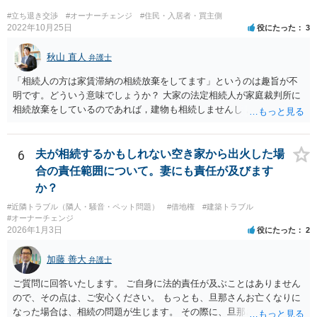
#立ち退き交渉
#オーナーチェンジ
#住民・入居者・買主側
2022年10月25日
役にたった
3
秋山 直人
弁護士
「相続人の方は家賃滞納の相続放棄をしてます」というのは趣旨が不
明です。どういう意味でしょうか？ 大家の法定相続人が家庭裁判所に
相続放棄をしているのであれば，建物も相続しませんし，相続放棄を
していないのであれば，建物も滞納賃料債権も相続します。 賃料滞納
状態にあるということは，賃貸借契約自体を解除されても文句が言え
ない状態にあるということなので，通常，立退料はもらえません。 立
6
夫が相続するかもしれない空き家から出火した場
退料を請求したり，立退きを拒否するのであれば，まずは滞納賃料の
合の責任範囲について。妻にも責任が及びます
解消が先決です。
か？
#近隣トラブル（隣人・騒音・ペット問題）
#借地権
#建築トラブル
#オーナーチェンジ
2026年1月3日
役にたった
2
加藤 善大
弁護士
ご質問に回答いたします。 ご自身に法的責任が及ぶことはありません
ので、その点は、ご安心ください。 もっとも、旦那さんお亡くなりに
なった場合は、相続の問題が生じます。 その際に、旦那さんが損害賠