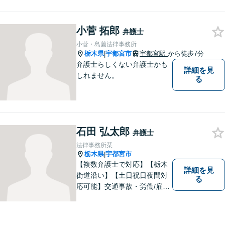
寧な対応を心がけておりま
す。 事務所HPもご覧くださ
い。 https://sagara-law-office.j
小菅 拓郎
弁護士
p/
小菅・島薗法律事務所
栃木県
宇都宮市
宇都宮駅
から徒歩7分
|
弁護士らしくない弁護士かも
詳細を見
しれません。
る
石田 弘太郎
弁護士
法律事務所栞
栃木県
宇都宮市
|
【複数弁護士で対応】【栃木
詳細を見
街道沿い】【土日祝日夜間対
る
応可能】交通事故・労働/雇用
問題・刑事事件に注力してい
ます。宇都宮市の弁護士で
す。是非一度ご相談くださ