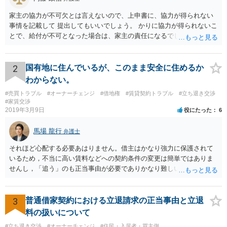
家主の協力が不可欠とは言えないので、上申書に、協力が得られない
事情を記載して 提出してもいいでしょう。 かりに協力が得られないこ
とで、給付が不可となった場合は、家主の責任になるでしょう。
2
国有地に住んでいるが、このまま安全に住めるか
わからない。
#売買トラブル
#オーナーチェンジ
#借地権
#賃貸契約トラブル
#立ち退き交渉
#家賃交渉
2019年3月9日
役にたった
6
馬場 龍行
弁護士
それほど心配する必要あはりません。借主はかなり強力に保護されて
いるため，不当に高い賃料などへの契約条件の変更は簡単ではありま
せんし，「追う」のも正当事由が必要でありかなり難しいのです。 周
辺の土地をまとめて購入したいという人がいるのであれば，むしろ良
い条件で立退料等を支払ってもらえるかもしれません。 なので無理し
て所有権を取得する必要はないと思いますが，まずは価格ですよね。
3
普通借家契約における立退請求の正当事由と立退
ローンが組めないということはないと思いますが，金融機関に相談さ
料の扱いについて
れてみてはいかがでしょうか。 買うとしたら，という条件をしっかり
#立ち退き交渉
#オーナーチェンジ
#住民・入居者・買主側