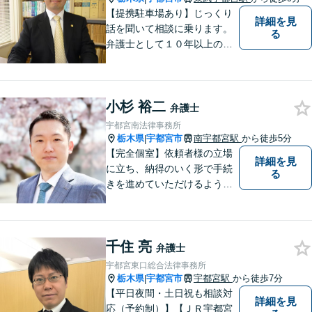
ださい。
【提携駐車場あり】じっくり
詳細を見
話を聞いて相談に乗ります。
る
弁護士として１０年以上の経
験をもとに適切なアドバイス
をいたします。ぜひ一度ご相
談ください。
小杉 裕二
弁護士
宇都宮南法律事務所
栃木県
宇都宮市
南宇都宮駅
から徒歩5分
|
【完全個室】依頼者様の立場
詳細を見
に立ち、納得のいく形で手続
る
きを進めていただけるよう、
しっかりとお話をお伺いし、
丁寧に説明を行います。 弁護
士業はサービス業であると認
千住 亮
識し、常に誠実で真摯な対応
弁護士
を心掛けています。【南宇都
宇都宮東口総合法律事務所
宮駅5分】
栃木県
宇都宮市
宇都宮駅
から徒歩7分
|
【平日夜間・土日祝も相談対
詳細を見
応（予約制）】【ＪＲ宇都宮