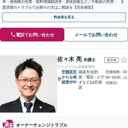
求・借地権の売買・賃料増減額請求・原状回復など／不動産の売買・
賃貸借のトラブルでお困りの方はご相談を【完全個室】
料金表を見る
電話でお問い合わせ
メールでお問い合わせ
佐々木 亮
弁護士
東京都
フリューゲル法律事務所
宇都宮市
面談方法(対
営業時間：10:
からも相
面・電話・ビデ
00~19:00（土
談受付中
オなど)は応相
日祝日）
談
オーナーチェンジトラブル