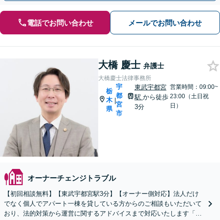
電話でお問い合わせ
メールでお問い合わせ
大橋 慶士
弁護士
大橋慶士法律事務所
宇
東武宇都宮
営業時間：09:00~
栃
都
23:00（土日祝
駅
から徒歩
木
|
宮
日）
3分
県
市
オーナーチェンジトラブル
【初回相談無料】【東武宇都宮駅3分】【オーナー側対応】法人だけ
でなく個人でアパート一棟を貸している方からのご相談もいただいて
おり、法的対策から運営に関するアドバイスまで対応いたします「原