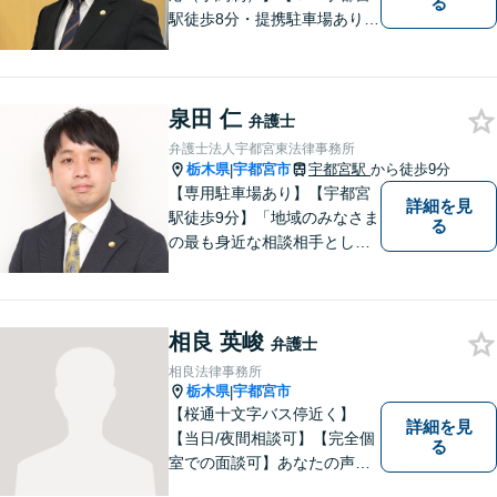
る
駅徒歩8分・提携駐車場あり】
相談者様にとって分かりやす
く、和やかな法律相談を目指
しています。お気軽にお問い
泉田 仁
合わせください。
弁護士
弁護士法人宇都宮東法律事務所
栃木県
宇都宮市
宇都宮駅
から徒歩9分
|
【専用駐車場あり】【宇都宮
詳細を見
駅徒歩9分】「地域のみなさま
る
の最も身近な相談相手として
頼れる存在でありたい。」が
モットーです。【初回面談無
料】【夜間／休日対応可】交
相良 英峻
通事故／遺産相続／借金問題
弁護士
／企業法務／離婚問題などさ
相良法律事務所
まざまな分野に力を入れてお
栃木県
宇都宮市
|
ります。
【桜通十文字バス停近く】
詳細を見
【当日/夜間相談可】【完全個
る
室での面談可】あなたの声を
聞かせてください。親切・丁