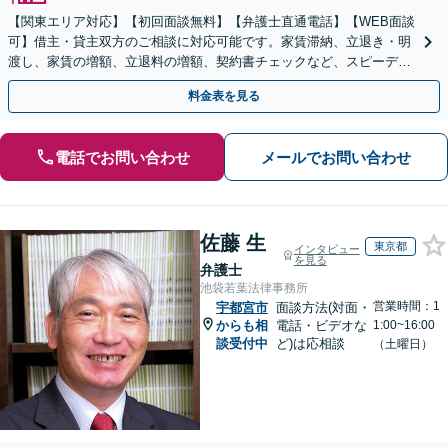
【関東エリア対応】【初回面談無料】【弁護士直通電話】【WEB面談
可】借主・貸主双方のご相談に対応可能です。家賃滞納、立退き・明
渡し、家賃の増額、立退料の増額、契約書チェックなど、スピーディ
ーに不動産トラブル解決【休日・夜間・当日相談に対応】
料金表を見る
電話でお問い合わせ
メールでお問い合わせ
佐藤 生
東京都
インタビュー
を見る
弁護士
池袋若葉法律事務所
営業時間：1
宇都宮市
面談方法(対面・
からも相
電話・ビデオな
1:00~16:00
談受付中
ど)は応相談
（土曜日）