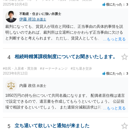
把握して，その上で，買うか，借り続けるか，というのはどちらにも
2025年10月4日
役にたった
3
メリットデメリットありますので価値判断の問題といえそうです。
不動産・住まいに強い弁護士
伊藤 祥治
弁護士
裁判になっても、賃貸人が現在と同様に、正当事由の具体的事情を説
明しないのであれば、裁判所は立退料にかかわらず正当事由に欠ける
と判断すると考えられます。 ただし、賃貸人としても、裁判を始める
のであれば、耐震診断をする、補強工事の見積を取る、再開発の説明
資料を作成する、などの準備をするのが通常です。 その場合には、一
応の正当事由があるので立退料と引き換えに明渡請求が認められるこ
4
相続時精算課税制度についてお聞きいたします。
ともありますし、それでも一応の正当事由もないとして立退料にかか
わらず正当事由に欠けるとして明渡請求が認められないこともありま
#住民・入居者・買主側
#オーナーチェンジ
#立ち退き交渉
す。
2023年8月12日
役にたった
3
内藤 政信
弁護士
1850万円の持ち分について共同名義になります。 配偶者居住権は遺言
で設定できるので、遺言書を作成してもらうといいでしょう。 公証役
場で相談するといいでしょう。 また遺留分減殺請求は死亡前10年分の
贈与が対象なので、贈与から10年たてば請 求を受けることはないです
ね。
5
立ち退いて欲しいと通知が来ました