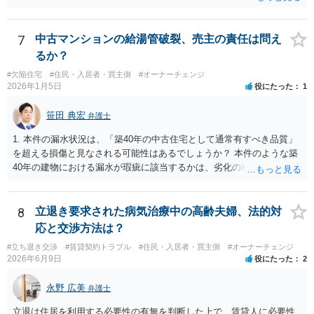
償金の満額の支払ができていない場合は、 その支払債務も相続するこ
とにはなります。 また、建物は旦那さんも２分の１を相続したことに
なっていますが、 遺産分割未了のまま旦那さんが亡くなると、ご質問
7
中古マンションの給湯管破裂、売主の責任は問え
者様がその２分の１の分を相続することになります。 借家に建ってい
るか？
る建物の相続問題が２０年以上未解決である理由が不明ではあります
#欠陥住宅
#住民・入居者・買主側
#オーナーチェンジ
が、 まずはその点をはっきりさせた方がよさそうですね。 ご質問に対
2026年1月5日
役にたった
1
する回答は以上ですが、可能であれば、ご依頼になるかは別にして、
お近くの弁護士に直接相談されて、今後の対応についてアドバイスを
笹田 典宏
弁護士
求めることをおすすめいたします。 ご参考にしていただけますと幸い
です。
1. 本件の漏水状況は、「築40年の中古住宅として通常有すべき品質」
を超える損傷と見なされる可能性はあるでしょうか？ 本件のような築
40年の建物における漏水が瑕疵に該当するかは、劣化の程度や居住へ
の影響などを考慮して判断されます。 築40年という築年数を考慮すれ
ば、通常生じうる事象であるとも考えられます。 一方で、建物内部の
漏水は居住を困難にする要素の一つであり、漏水の箇所や程度によっ
8
立退き要求された病気治療中の高齢夫婦、法的対
ては瑕疵と判断される可能性があります。 2. 当方は購入時点で賃貸借
応と交渉方法は？
契約が継続中であり、給湯管等の劣化状態を実見できませんでした。
#立ち退き交渉
#賃貸契約トラブル
#住民・入居者・買主側
#オーナーチェンジ
この点は契約不適合の主張において、有利な事情と評価される可能性
2026年6月9日
役にたった
2
はありますか？ 当事者がその劣化状態を想定していたか（想定するの
が相当か）が重要ですので、劣化状態を確認していないことをもっ
永野 広美
弁護士
て、直ちに有利な事情にはならないと思われます。 3. 売主または仲介
業者から、給湯管や水回りに関して劣化・交換歴などの説明は一切あ
立退は住居を利用する必要性の有無を判断した上で、賃貸人に必要性