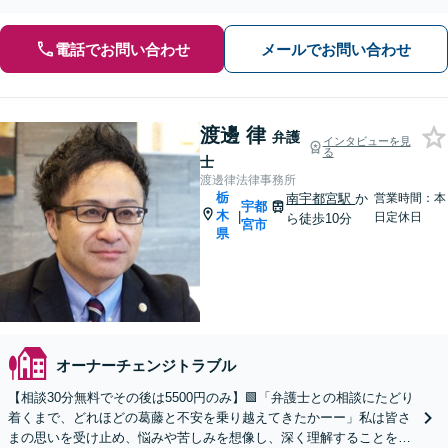
状回復トラブルも対応」【休日・夜間相談可】
電話でお問い合わせ
メールでお問い合わせ
渡邊 律
弁護
インタビューを見
る
士
渡邊律法律事務所
栃
南宇都宮駅
か
営業時間：本
宇都
木
|
日定休日
ら徒歩10分
宮市
県
オーナーチェンジトラブル
【相談30分無料でその後は5500円のみ】🟩「弁護士との相談にたどり
着くまで、どれほどの葛藤と不安を乗り越えてきたかーー」私は皆さ
まの思いを受け止め、悩みや苦しみを想像し、深く理解することをあ