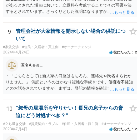
りませんでした。この点は「説明義務違反」としての損害賠償請求に
があるとされた場合において、立退料を考慮することでその可否を決
使える可能性はありますか？ 売主または仲介業者が給湯管の劣化等を
するとされています。ざっくりとした説明になりますが。具体的な事
認識していたにもかかわらず、説明を一切しなかった場合、説明義務
情いかんによっては要求が通る可能性はあり得ます。詳しいお話をお
違反として損害賠償請求が認められる可能性があります。 4. 本件の給
聞かせください。
湯管は壁体内に埋設されており、購入時の目視確認が困難でした。こ
9
管理会社が大家情報を開示しない場合の供託につ
のような隠れた部分の損傷は、契約不適合責任の対象となり得るでし
いて
ょうか？ なりえます。 壁体内に埋設されているなど、購入時の通常の
注意では発見できない「隠れた」部分の損傷も、契約不適合責任の対
#家賃交渉
#住民・入居者・買主側
#オーナーチェンジ
2024年4月24日
役にたった
2
象となり得ます。「瑕疵」とは、目的物が通常有すべき品質・性能を
欠いている状態を指すため、その損傷が目視で確認できるか否かは、
匿名A
瑕疵の成否を直接左右するものではありません。
弁護士
・「こちらとしては新大家の口座はもちろん、連絡先や氏名すらわか
りません。」 供託というのはかなり複雑な手続きです。債権者不確知
とのお話をされていますが、まずは、登記の情報を確認なさってくだ
さい。所有者変更により、氏名や住所が記載されますので。
10
"叔母の居場所を守りたい！長兄の息子からの脅
迫にどう対処すべき？"
#立ち退き交渉
#賃貸契約トラブル
#住民・入居者・買主側
#オーナーチェンジ
2023年7月4日
役にたった
2