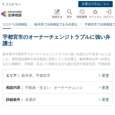
弁護士の方はこちら
ココナラへ
投稿する
探す
閲覧履歴
マイリスト
ログイン
ココナラ法律相談
栃木県で法律相談できる弁護士
宇都宮市で法律相談
宇都宮市のオーナーチェンジトラブルに強い弁
護士
栃木県の宇都宮市でオーナーチェンジトラブルに強い弁護士が17名見つかりま
した。初回面談無料や休日面談に対応している弁護士、解決事例を持つ弁護士
なども掲載中。不動産・住まいに関係する立ち退き交渉や家賃交渉、不動産契
約解除等の細かな分野での絞り込み検索もでき便利です。特に弁護士法人高
木・尾畑法律事務所の尾畑 慧弁護士や大橋慶士法律事務所の大橋 慶士弁護士、
エリア
栃木県、宇都宮市
変更
渡邊律法律事務所の渡邊 律弁護士のプロフィール情報や弁護士費用、強みなど
が注目されています。『宇都宮市で土日や夜間に発生したオーナーチェンジト
相談内容
不動産・住まい、オーナーチェンジ
変更
ラブルのトラブルを今すぐに弁護士に相談したい』『オーナーチェンジトラブ
ルのトラブル解決の実績豊富な近くの弁護士を検索したい』『初回相談無料で
オーナーチェンジトラブルを法律相談できる宇都宮市内の弁護士に相談予約し
詳細条件
未選択
変更
たい』などでお困りの相談者さんにおすすめです。