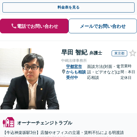
きらめません。ぜひ一度ご相談ください
料金表を見る
電話でお問い合わせ
メールでお問い合わせ
早田 智紀
弁護士
東京都
中嶋法律事務所
営業時
宇都宮市
面談方法(対面・電
からも相談
話・ビデオなど)は
間：本日
受付中
応相談
定休日
オーナーチェンジトラブル
【牛込神楽坂駅3分】店舗やオフィスの立退・賃料不払による明渡請