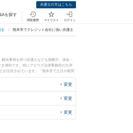
弁護士の方はこちら
&Aを探す
閲覧履歴
マイリスト
ログイン
護士
熊本市でクレジット会社に強い弁護士
、解決事例を持つ弁護士なども掲載中。借金・
でき便利です。特にアロウズ法律事務所の大岸
などが注目されています。『熊本市で土日や夜間
実績豊富な近くの弁護士を検索したい』『初回相
です。
変更
変更
変更