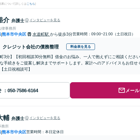
結果について詳しくは
こちら
)
裕介
弁護士
インタビューを見る
法律事務所
県
熊本市中央区
水道町駅
から徒歩3分
営業時間：09:00~21:00（土日祝日）
|
クレジット会社の債務整理
料金表を見る
町3分】【初回相談30分無料】借金のお悩み、一人で抱えずにご相談くださ
な手続きをご提案し解決までサポートします。家計へのアドバイスもお任せ
【土日祝相談可】
せ
メール
大輔
弁護士
インタビューを見る
事務所
県
熊本市中央区
営業時間：本日定休日
|