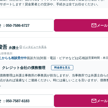
サポートします！貸金業者との交渉や、手続きは全てお任せください。
せ
メール
 俊吾
インタビューを見る
弁護士
法律事務所
市
からも相談受付中
面談方法(対面・電話・ビデオなど)は応相談
営業時間：本
クレジット会社の債務整理
料金表を見る
債務整理は弁護士事務所の事務員が担当しますが、当事務所では弁護士自ら
点があれば遠慮なくご連絡ください。時には厳しいことを言いますが、債務
。
せ
メール