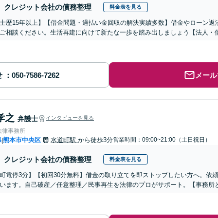
クレジット会社の債務整理
料金表を見る
士歴15年以上】【借金問題・過払い金回収の解決実績多数】借金やローン返
ご相談ください。生活再建に向けて新たな一歩を踏み出しましょう【法人・
せ
メール
孝之
弁護士
インタビューを見る
法律事務所
県
熊本市中央区
水道町駅
から徒歩3分
営業時間：09:00~21:00（土日祝日）
|
クレジット会社の債務整理
料金表を見る
町電停3分】【初回30分無料】借金の取り立てを即ストップしたい方へ。依
います。自己破産／任意整理／民事再生を法律のプロがサポート。【事務所と