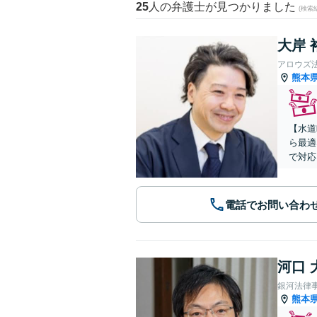
25
人の弁護士が見つかりました
(検索
大岸 
アロウズ
熊本
【水道
ら最適
で対応
電話でお問い合わ
河口 
銀河法律
熊本