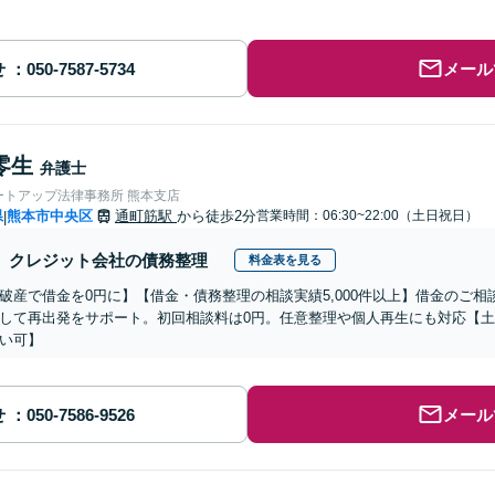
せ
メール
零生
弁護士
ートアップ法律事務所 熊本支店
県
熊本市中央区
通町筋駅
から徒歩2分
営業時間：06:30~22:00（土日祝日）
|
クレジット会社の債務整理
料金表を見る
破産で借金を0円に】【借金・債務整理の相談実績5,000件以上】借金のご相
して再出発をサポート。初回相談料は0円。任意整理や個人再生にも対応【
い可】
せ
メール