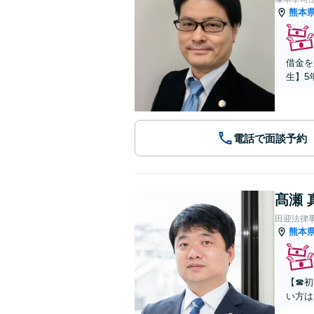
熊本
借金を
生】5
電話で面談予約
髙瀬 
田迎法律
熊本
【☎︎
い方は