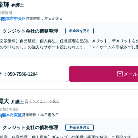
裕輝
弁護士
律事務所
県
熊本市中央区
営業時間：本日定休日
|
クレジット会社の債務整理
料金表を見る
面談無料】自己破産、個人再生、任意整理を熟知。メリット、デメリットを
のやりなおし」の強力なサポート役になれます。「マイホームを手放さずに
せ
メール
晴大
弁護士
インタビューを見る
嶺法律事務所
県
熊本市東区
営業時間：本日定休日
|
クレジット会社の債務整理
料金表を見る
破産、任意整理、個人再生】ギャンブルや浪費が原因で借金した場合でも、