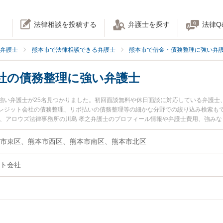
法律相談を投稿する
弁護士を探す
法律Q
弁護士
熊本市で法律相談できる弁護士
熊本市で借金・債務整理に強い弁
社の債務整理に強い弁護士
強い弁護士が25名見つかりました。初回面談無料や休日面談に対応している弁護士
レジット会社の債務整理、リボ払いの債務整理等の細かな分野での絞り込み検索も
士、アロウズ法律事務所の川島 孝之弁護士のプロフィール情報や弁護士費用、強み
ルを今すぐに弁護士に相談したい』『クレジット会社の債務整理のトラブル解決の
できる熊本市内の弁護士に相談予約したい』などでお困りの相談者さんにおすすめ
市東区、熊本市西区、熊本市南区、熊本市北区
ト会社