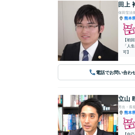
田上 
保田窪法
熊本
【初回
「人生
可】
電話でお問い合わ
立山 
月出・長
熊本
【自己