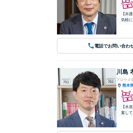
【弁護
気軽に
電話でお問い合わ
川島 
アロウズ
熊本
【水道
案して