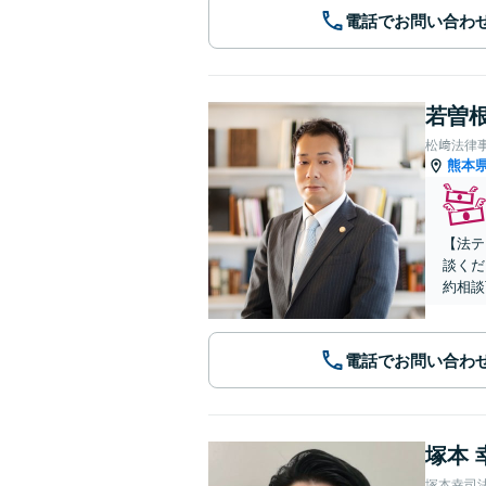
電話でお問い合わ
若曽根
松﨑法律
熊本
【法テ
談くだ
約相談
電話でお問い合わ
塚本 
塚本幸司