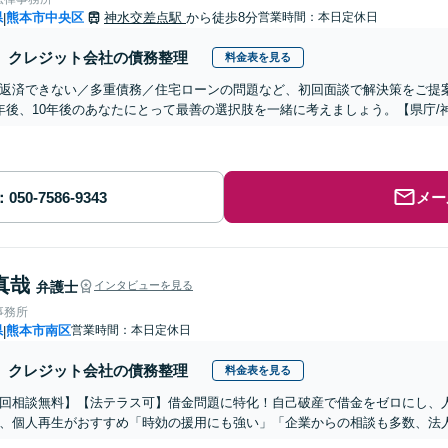
県
熊本市中央区
神水交差点駅
から徒歩8分
営業時間：本日定休日
|
クレジット会社の債務整理
料金表を見る
返済できない／多重債務／住宅ローンの問題など、初回面談で解決策をご提
年後、10年後のあなたにとって最善の選択肢を一緒に考えましょう。【県庁/
メー
真哉
弁護士
インタビューを見る
事務所
県
熊本市南区
営業時間：本日定休日
|
クレジット会社の債務整理
料金表を見る
初回相談無料】【法テラス可】借金問題に特化！自己破産で借金をゼロにし、
、個人再生がおすすめ「時効の援用にも強い」「企業からの相談も多数、法