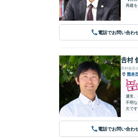
再建を
電話でお問い合わ
𠮷村
𠮷村俊吾
熊本
通常、
不明な
欠です
電話でお問い合わ