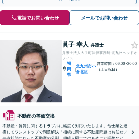
電話でお問い合わせ
メールでお問い合わせ
眞子 幸人
弁護士
弁護士法人大手町法律事務所 北九州ヘッドオ
フィス
福
営業時間：09:00~20:00
北九州市小
岡
|
（土日祝日）
倉北区
県
不動産の等価交換
不動産・賃貸に関するトラブルに幅広く対応いたします。他士業と連
携してワンストップで問題解決「相続に関する不動産問題はお任せ／
共有状態になった不動産の分割、相続人同士でのもめごと調整など」