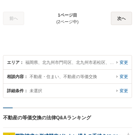
る弁護士。相続、離婚、交通
事故、債務整理等、個人が抱
1ページ目
える問題に注力しております
前へ
次へ
(2ページ中)
ので、お気軽にご相談くださ
いませ。【駐車場あり】
エリア
福岡県、北九州市門司区、北九州市若松区、北九州市戸畑区、北九州市小倉北区、北九州市小倉南区、北九州市八幡東区、北九州市八幡西区
変更
相談内容
不動産・住まい、不動産の等価交換
変更
詳細条件
未選択
変更
不動産の等価交換の法律Q&Aランキング