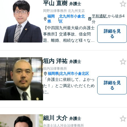
平山 直樹
です。【丁寧な対応】
弁護士
岡野法律事務所 北九州支店
平和通駅
から徒歩4
福岡
北九州市小倉北
|
県
区
分
【中四国九州最大級の弁護士
詳細を見
事務所】交通事故、借金問
る
題、離婚、相続など様々な問
題について、「何度でも無
料」の相談を行っています！
まずはお気軽にご相談くださ
垣内 洋祐
弁護士
い！
垣内法律事務所
福岡県
北九州市小倉北区
|
「弁護士に依頼して、よかっ
詳細を見
た！」とご満足いただくため
る
に。
細川 大介
弁護士
弁護士法人河合法律事務所