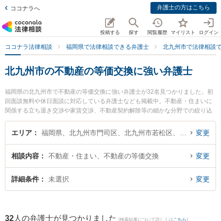
弁護士の方はこちら
ココナラへ
投稿する
探す
閲覧履歴
マイリスト
ログイン
ココナラ法律相談
福岡県で法律相談できる弁護士
北九州市で法律相談
北九州市の不動産の等価交換に強い弁護士
福岡県の北九州市で不動産の等価交換に強い弁護士が32名見つかりました。初
回面談無料や休日面談に対応している弁護士なども掲載中。不動産・住まいに
関係する立ち退き交渉や家賃交渉、不動産契約解除等の細かな分野での絞り込
み検索もでき便利です。特に弁護士法人ＯＮＥ 門司オフィスの田川 瞳弁護士や
清風法律事務所の多加喜 寛明弁護士、弁護士法人大手町法律事務所 北九州ヘッ
エリア
福岡県、北九州市門司区、北九州市若松区、北九州市戸畑区、北九州市小倉北区、北九州市小倉南区、北九州市八幡東区、北九州市八幡西区
変更
ドオフィスの眞子 幸人弁護士のプロフィール情報や弁護士費用、強みなどが注
目されています。『北九州市で土日や夜間に発生した不動産の等価交換のトラ
相談内容
不動産・住まい、不動産の等価交換
変更
ブルを今すぐに弁護士に相談したい』『不動産の等価交換のトラブル解決の実
績豊富な近くの弁護士を検索したい』『初回相談無料で不動産の等価交換を法
律相談できる北九州市内の弁護士に相談予約したい』などでお困りの相談者さ
詳細条件
未選択
変更
んにおすすめです。
32
人の弁護士が見つかりました
(検索結果について詳しくは
こちら
)