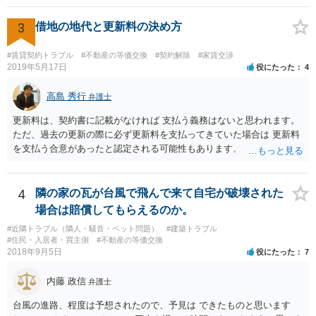
てたつをさんは権利をもっているので、相続分に応じた賃料収入をも
らう権利があります。
3
借地の地代と更新料の決め方
#賃貸契約トラブル
#不動産の等価交換
#契約解除
#家賃交渉
2019年5月17日
役にたった
4
高島 秀行
弁護士
更新料は、契約書に記載がなければ 支払う義務はないと思われます。
ただ、過去の更新の際に必ず更新料を支払ってきていた場合は 更新料
を支払う合意があったと認定される可能性もあります。 弁護士に面談
で相談されたらよいと思います。
4
隣の家の瓦が台風で飛んで来て自宅が破壊された
場合は賠償してもらえるのか。
#近隣トラブル（隣人・騒音・ペット問題）
#建築トラブル
#住民・入居者・買主側
#不動産の等価交換
2018年9月5日
役にたった
7
内藤 政信
弁護士
台風の進路、程度は予想されたので、予見は できたものと思います