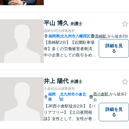
作り、相談者さまのお悩みに
寄り添うことを大切にしてお
ります。お困りごとがあれ
平山 博久
ば、些細なことでもお気軽に
弁護士
お問い合わせください。
黒崎合同法律事務所
福岡県
北九州市八幡西区
黒崎駅
から徒歩2分
|
【黒崎駅2分】【近隣駐車場
詳細を見
有】多くの労働被害者救済、
る
中小企業としての取引をめぐ
る様々な紛争を取り扱ってき
ました。労働者側と使用者側
双方での経験を元に、アドバ
井上 陽代
イスを行うことができます。
弁護士
どんなことでもお気軽にご相
小倉総合法律事務所
談ください。
西小倉駅
から徒歩2
福岡
北九州市小倉北
|
県
区
分
【JR西小倉駅徒歩2分】【バ
詳細を見
リアフリー】【土日夜間相
る
談】女性として、女性が巻き
込まれる各種法的トラブル、