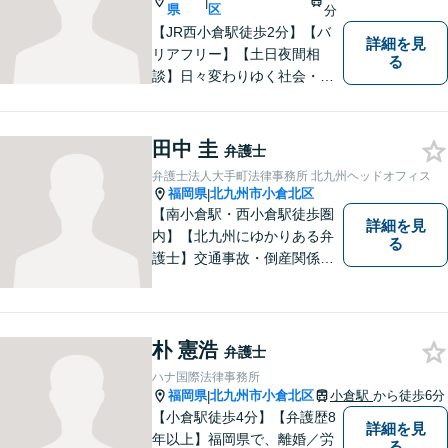
|
談ください。
県
区
分
【JR西小倉駅徒歩2分】【バ
詳細を見
リアフリー】【土日夜間相
る
談】日々変わりゆく社会・法
的環境に適時に対応し、クラ
イアントの皆様にご満足いた
だける良質なサービスを提供
田中 圭
弁護士
できるよう日々研鑽に努めて
弁護士法人大手町法律事務所 北九州ヘッドオフィス
まいります。お気軽にご相談
福岡県
北九州市小倉北区
|
ください。
【南小倉駅・西小倉駅徒歩圏
詳細を見
内】【北九州にゆかりある弁
る
護士】交通事故・倒産関係・
刑事事件分野などに強みを持
つ弁護士。「信頼のソリュー
ション」をモットーに問題の
本質把握から解決に至るまで
朴 憲浩
弁護士
懇切丁寧に対応します！【宅
ハナ国際法律事務所
建士資格あり】
福岡県
北九州市小倉北区
小倉駅
から徒歩6分
|
【小倉駅徒歩4分】【弁護歴8
詳細を見
年以上】福岡県で、離婚／労
る