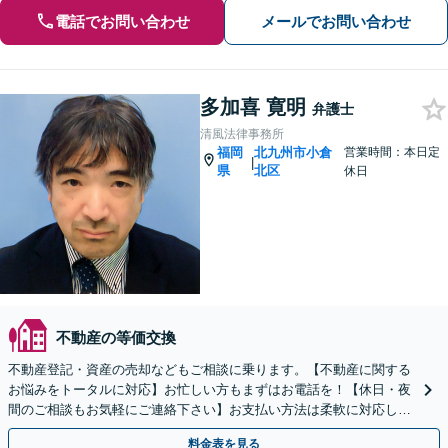
電話でお問い合わせ
メールでお問い合わせ
多加喜 寛明
弁護士
清風法律事務所
福岡
北九州市小倉
営業時間：本日定
|
県
北区
休日
不動産の等価交換
不動産登記・資産の売却などもご相談に乗ります。【不動産に関する
お悩みをトータルに対応】お忙しい方もまずはお電話を！【休日・夜
間のご相談もお気軽にご連絡下さい】お支払い方法は柔軟に対応しま
す【ご依頼者様のご負担、実質0円／完全成功報酬制あり】
料金表を見る