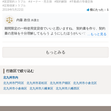
#賃貸契約トラブル
#オーナー・売主側
#契約解除
#不動産の等価交換
#定期借家トラブル
2019年5月22日
役にたった
1
内藤 政信
弁護士
期間限定の一時使用賃貸借でいいと思いますね。 契約書を作り、契約
書の意味を十分理解してもらう ようにしたほうがいいでしょう。
もっとみる
行政区で絞り込む
北九州市内
北九州市門司区
北九州市若松区
北九州市戸畑区
北九州市小倉北区
北九州市小倉南区
北九州市八幡東区
北九州市八幡西区