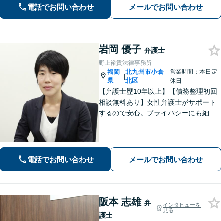
力と交渉力を強みに円満な相続へ。
電話でお問い合わせ
メールでお問い合わせ
岩岡 優子
弁護士
野上裕貴法律事務所
福岡
北九州市小倉
営業時間：本日定
|
県
北区
休日
【弁護士歴10年以上】【債務整理初回
相談無料あり】女性弁護士がサポート
するので安心。プライバシーにも細心
の注意を払っております。解決までの
細やかな対応や心的なサポートに注力
しております。お気軽にご相談くださ
い。【完全個室で相談】【駐車場あ
電話でお問い合わせ
メールでお問い合わせ
り】
阪本 志雄
弁
インタビューを
見る
護士