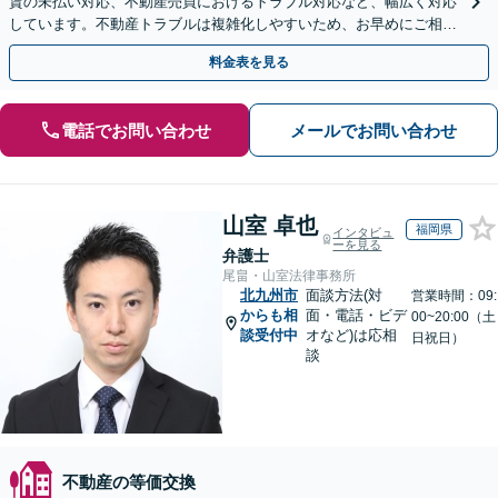
賃の未払い対応、不動産売買におけるトラブル対応など、幅広く対応
しています。不動産トラブルは複雑化しやすいため、お早めにご相談
ください。【休日・夜間面談可】
料金表を見る
電話でお問い合わせ
メールでお問い合わせ
山室 卓也
福岡県
インタビュ
ーを見る
弁護士
尾畠・山室法律事務所
北九州市
面談方法(対
営業時間：09:
からも相
面・電話・ビデ
00~20:00（土
談受付中
オなど)は応相
日祝日）
談
不動産の等価交換