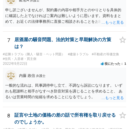
匿名A
弁護士
かもしれません。 ※借地借家法の施行日が平成４年８月１日の関係
申し訳ございませんが、契約書の内容や相手方とのやりとりを具体的
で、平成４年７月３１日以前に締結された借地契約については、依然
に確認した上でなければご案内は難しいように思います。資料をまと
として旧借地法が適用されます。 なお、適用される法律が旧借地
めて、お近くの法律事務所に直接ご相談されることをお勧めいたしま
法、借地借家法のいずれであったとしても、家主側の更新拒絶には正
す。
当事由が必要とされており、裁判実務上も容易には認められていませ
ん。 ただし、借地借家法が施行された平成４年８月１日以降に借地
7
居酒屋の騒音問題、法的対策と早期解決の方策
契約が締結されている場合、契約の更新がないことを前提とする一般
定期借地権となっている可能性もあるので、契約内容の確認をしてみ
は？
てください。 ※本来、借地借家法では、契約を更新しないことを内
#近隣トラブル（隣人・騒音・ペット問題）
#建築トラブル
#不動産の等価交換
容とする特約は、借地人に不利な特約として無効とされます。 しか
#住民・入居者・買主側
しながら、存続期間を50年以上とする借地契約を締結するに際し、３
2022年9月22日
役にたった
1
つの特約（①契約の更新なし、②建物の築造による期間の延長なし、
③建物買取請求をしない）を付ける、一般定期借地権を設定するこが
内藤 政信
弁護士
認められています（借地借家法22条）。 【参考】借地借家法 第２２条
一般的な流れは、民事調停申し立て、不調なら訴訟になります。 いず
（一般定期借地権） 存続期間を５０年以上として借地権を設定する
れも慰謝料と相手がなすべき防音対策を講じることを求めること、 あ
場合においては、第９条及び第１６条の規定にかかわらず、契約の更
るいは営業時間の短縮を求めることになるでしょう。
新（更新の請求及び土地の使用の継続によるものを含む。次条第１項
において同じ。）及び建物の築造による存続期間の延長がなく、並び
に第１３条の規定による買取りの請求をしないこととする旨を定める
ことができる。この場合においては、その特約は、公正証書による等
8
証言や土地の価格の差の話で所有権を取り戻せる
書面によってしなければならない。
のでしょうか。