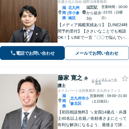
弁護士法人自由 城野法律事務所
城野駅
営業時間：00:00
福
北九州
~23:55（日曜
岡
市小倉
から徒歩
|
県
南区
日）
3分
【メディア掲載実績あり】【LINE24時
間予約受付】【ささいなことでも相談
OK！】LINEで一言「〇〇で悩んでいま
す」と連絡をいただければ、親身にな
って対応します。借金、離婚、相続、
電話でお問い合わせ
メールでお問い合わせ
企業法務など、お困りの際はすぐにご
連絡ください。
藤家 寛之
弁
インタビューを
見る
護士
ネクスパート法律事務所 北九州オフィス
福
営業時間：09:00~21:00
北九州市小
岡
|
（土日祝日）
倉北区
県
【初回相談無料】＼全国14拠点・弁護
士40名以上在籍／依頼者さまにとって
有利な解決になるよう、最後まで諦め