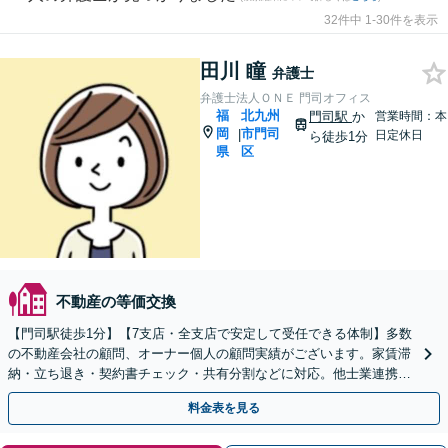
32件中 1-30件を表示
田川 瞳
弁護士
弁護士法人ＯＮＥ 門司オフィス
福
北九州
門司駅
か
営業時間：本
岡
市門司
|
日定休日
ら徒歩1分
県
区
不動産の等価交換
【門司駅徒歩1分】【7支店・全支店で安定して受任できる体制】多数
の不動産会社の顧問、オーナー個人の顧問実績がございます。家賃滞
納・立ち退き・契約書チェック・共有分割などに対応。他士業連携の
トータルサポート
料金表を見る