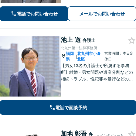
ずに闘います！借金問題/離婚・男女問
題/相続/交通事故/刑事事件など、ご相
電話でお問い合わせ
メールでお問い合わせ
談ください【夜間・休日対応】
池上 遊
弁護士
北九州第一法律事務所
福岡
北九州市小倉
営業時間：本日定
|
県
北区
休日
【男女13名の弁護士が所属する事務
所】離婚・男女問題や遺産分割などの
相続トラブル、性犯罪や暴行などの刑
事事件を幅広く承ります。どのような
内容でも事務所が一丸となり的確に対
応し、依頼者さまに最善の解決を目指
します【土日祝・当日対応可】
電話で面談予約
加地 彰吾
弁
インタビューを