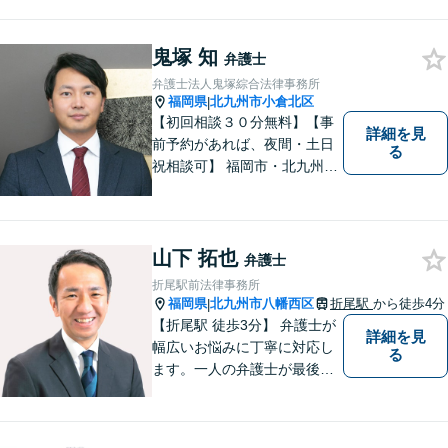
題について、「何度でも無
料」の相談を行っています！
まずはお気軽にご相談くださ
鬼塚 知
弁護士
い！
弁護士法人鬼塚綜合法律事務所
福岡県
北九州市小倉北区
|
【初回相談３０分無料】【事
詳細を見
前予約があれば、夜間・土日
る
祝相談可】 福岡市・北九州市
に２拠点を有する法律事務所
です。労災・交通事故・離
婚・相続・企業法務に力を入
れています。 スピーディーか
山下 拓也
弁護士
つ依頼者様満足の高い事件処
折尾駅前法律事務所
理をモットーにしています。
福岡県
北九州市八幡西区
折尾駅
から徒歩4分
|
【折尾駅 徒歩3分】 弁護士が
詳細を見
幅広いお悩みに丁寧に対応し
る
ます。一人の弁護士が最後ま
で責任をもって対応してくれ
るという安心感は小さな法律
事務所である当事務所の強み