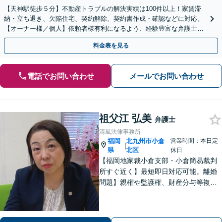
【天神駅徒歩５分】不動産トラブルの解決実績は100件以上！家賃滞
納・立ち退き、欠陥住宅、契約解除、契約書作成・確認などに対応。
【オーナー様／個人】依頼者様有利になるよう、経験豊富な弁護士が
交渉いたします。まずは電話相談からお越しください
料金表を見る
電話でお問い合わせ
メールでお問い合わせ
祖父江 弘美
弁護士
清風法律事務所
福岡
北九州市小倉
営業時間：本日定
|
県
北区
休日
【福岡地家裁小倉支部・小倉簡易裁判
所すぐ近く】最短即日対応可能。離婚
問題】親権や監護権、財産分与等複雑
化する問題に解決後も見据えたアドバ
イス【相続・遺言】総合商社での社会
人経験や調停委員の経験で培った調整