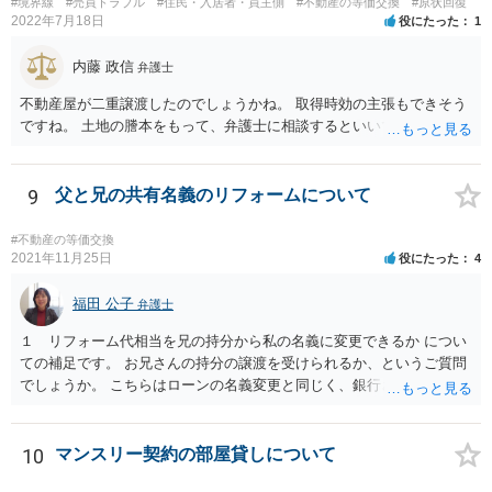
#境界線
#売買トラブル
#住民・入居者・買主側
#不動産の等価交換
#原状回復
2022年7月18日
役にたった
1
内藤 政信
弁護士
不動産屋が二重譲渡したのでしょうかね。 取得時効の主張もできそう
ですね。 土地の謄本をもって、弁護士に相談するといいでしょう。
9
父と兄の共有名義のリフォームについて
#不動産の等価交換
2021年11月25日
役にたった
4
福田 公子
弁護士
１ リフォーム代相当を兄の持分から私の名義に変更できるか につい
ての補足です。 お兄さんの持分の譲渡を受けられるか、というご質問
でしょうか。 こちらはローンの名義変更と同じく、銀行さんの承諾が
なければできません。 こちらも含めて銀行さんとよく協議されてくだ
さい。
10
マンスリー契約の部屋貸しについて