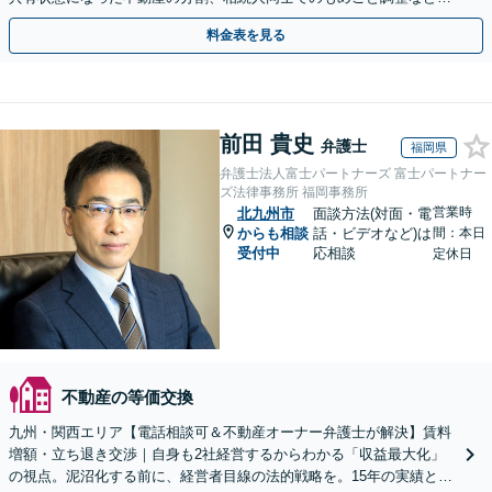
オーナーさまもご相談ください【休日・夜間相談可】
料金表を見る
前田 貴史
弁護士
福岡県
弁護士法人富士パートナーズ 富士パートナー
ズ法律事務所 福岡事務所
営業時
北九州市
面談方法(対面・電
からも相談
話・ビデオなど)は
間：本日
受付中
応相談
定休日
不動産の等価交換
九州・関西エリア【電話相談可＆不動産オーナー弁護士が解決】賃料
増額・立ち退き交渉｜自身も2社経営するからわかる「収益最大化」
の視点。泥沼化する前に、経営者目線の法的戦略を。15年の実績と専