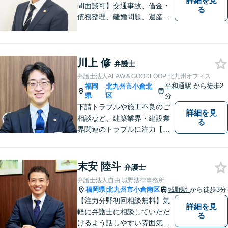
詳細を見
間面談可】交通事故、借金・
る
債務整理、離婚問題、遺産相
続など。ご依頼者さまが安心
して相談できる雰囲気作りを
心がけています。「こんなこ
川上 修
と弁護士に相談してもいいの
弁護士
かな」と思わず、遠慮なくご
弁護士法人ALAW＆GOODLOOP 北九州オフィス
相談ください。
平和通駅
から徒歩2
福岡
北九州市小倉北
|
県
区
分
下請トラブルや施工不良のご
詳細を見
相談など、建築業界・建設業
る
界関連のトラブルに注力【企
業法務も多くの実績あり】不
祥事対応、顧問契約など企業
のご相談はお任せください
末安 陸斗
弁護士
【夜間・休日対応可】M&A、
弁護士法人自由 城野法律事務所
株式発行も対応【小倉駅3分】
福岡県
北九州市小倉南区
城野駅
から徒歩3分
|
【注力分野初回相談無料】気
詳細を見
軽に弁護士に相談していただ
る
けるよう話しやすい雰囲気を