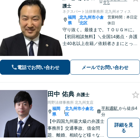
見る
護士
ネクスパート法律事務所 北九州オフィス
福岡
北九州市小倉
営業時間：本日定
|
県
北区
休日
守り抜く。最後まで。ＴＯＵＧＨに。
【初回相談無料】＼全国14拠点・弁護
士40名以上在籍／依頼者さまにとって
有利な解決になるよう、最後まで諦め
ずに闘います！借金問題/離婚・男女問
題/相続/交通事故/刑事事件など、ご相
電話でお問い合わせ
メールでお問い合わせ
談ください【夜間・休日対応】
田中 佑典
弁護士
岡野法律事務所 北九州支店
平和通駅
から徒歩4
福岡
北九州市小倉北
|
県
区
分
【中四国九州最大級の弁護士
詳細を見
事務所】交通事故、借金問
る
題、離婚、相続など様々な問