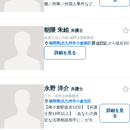
働／刑事／外国人事件などに
精通する弁護士。日頃感じる
小さな違和感・疑問をお気軽
にご相談ください。丁寧に、
朝隈 朱絵
会話のキャッチボールを積み
弁護士
重ねながら解決へと動いてま
弁護士法人自由 城野法律事務所
いります。【韓国語対応可】
福岡県
北九州市小倉南区
城野駅
から徒歩3分
|
詳細を見る
永野 洋介
弁護士
三代・永野法律事務所
福岡県
北九州市小倉北区
|
【南小倉駅徒歩12分】【弁護
詳細を見
士歴14年以上】「あなたの身
る
近な法律相談相手に」がモッ
トー。交通事故分野に精通す