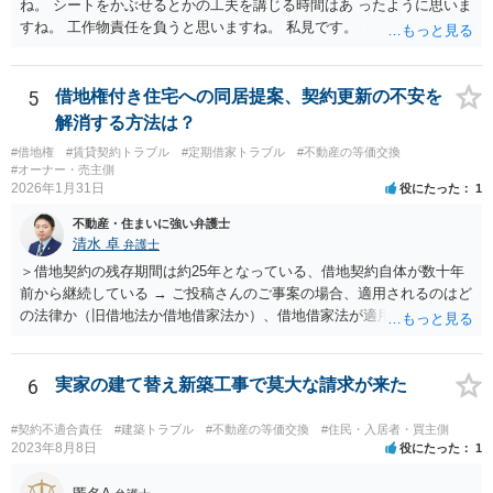
ね。 シートをかぶせるとかの工夫を講じる時間はあ ったように思いま
すね。 工作物責任を負うと思いますね。 私見です。
5
借地権付き住宅への同居提案、契約更新の不安を
解消する方法は？
#借地権
#賃貸契約トラブル
#定期借家トラブル
#不動産の等価交換
#オーナー・売主側
2026年1月31日
役にたった
1
不動産・住まいに強い弁護士
清水 卓
弁護士
＞借地契約の残存期間は約25年となっている、借地契約自体が数十年
前から継続している → ご投稿さんのご事案の場合、適用されるのはど
の法律か（旧借地法か借地借家法か）、借地借家法が適用される場合
だとして、一般定期借地権となっていないか（そもそも契約の更新が
ないことを前提とする契約か、借地借家法の更新に関する規定の適用
のある契約か）等につき、まず、お父様が締結されている契約書の内
6
実家の建て替え新築工事で莫大な請求が来た
容を確認の上、確かめてみる必要があるように思います。 その上
で、契約書の内容や適用される法律等に基づき、今後の対応を検討な
#契約不適合責任
#建築トラブル
#不動産の等価交換
#住民・入居者・買主側
されるべきでしょう。 借地契約自体が数十年前から継続している等
2023年8月8日
役にたった
1
の事情からしますと、ご投稿さんのご事案は、借地契約が締結された
時期によっては、借地借家法ではなく、旧借地法が適用されるご事案