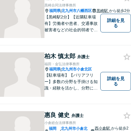
黒崎合同法律事務所
福岡県
北九州市八幡西区
黒崎駅
から徒歩2分
|
【黒崎駅2分】【近隣駐車場
詳細を見
有】労働者や患者、交通事故
る
被害者などの社会的弱者であ
る相談者のお手伝いをしたい
という思っています。１つ１
つの事件に丁寧に向き合い、
柏木 慎太郎
依頼者の皆様にとってより良
弁護士
い解決が得られるよう、尽力
福田・金弘法律事務所
します。お気軽にご相談くだ
福岡県
北九州市小倉北区
|
さい。
【駐車場有】【バリアフリ
詳細を見
ー】多数の分野を手掛ける知
る
識・経験を活かし、分野にと
らわれない多角的・横断的な
見地から、迅速・的確かつ分
かりやすいリーガルサービス
を提供致します。メール相談
惠良 健史
弁護士
やビデオ面談にも柔軟に対応
小倉総合法律事務所
しております。 まずは、ご相
西小倉駅
から徒歩2
福岡
北九州市小倉北