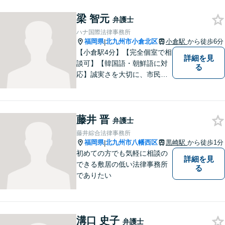
女性が特有の法律問題にも積
極的に対応しております。男
梁 智元
弁護士
性弁護士には相談しづらいと
ハナ国際法律事務所
いう女性の方もお気軽にご相
福岡県
北九州市小倉北区
小倉駅
から徒歩6分
|
談下さい。
【小倉駅4分】【完全個室で相
詳細を見
談可】【韓国語・朝鮮語に対
る
応】誠実さを大切に、市民に
寄り添う弁護士を目指してい
ます。皆様の状況を深く理解
し、納得のいく解決へと尽力
藤井 晋
いたします。お困りの方は、
弁護士
ご相談ください。
藤井綜合法律事務所
福岡県
北九州市八幡西区
黒崎駅
から徒歩1分
|
初めての方でも気軽に相談の
詳細を見
できる敷居の低い法律事務所
る
でありたい
溝口 史子
弁護士