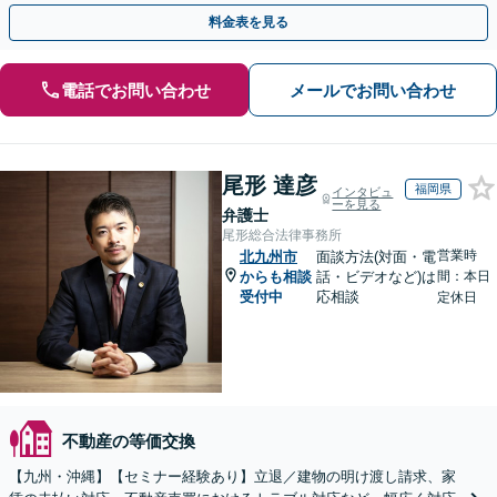
門チームで正当な権利を守ります【顧問先企業60社超】
料金表を見る
電話でお問い合わせ
メールでお問い合わせ
尾形 達彦
福岡県
インタビュ
ーを見る
弁護士
尾形総合法律事務所
営業時
北九州市
面談方法(対面・電
からも相談
話・ビデオなど)は
間：本日
受付中
応相談
定休日
不動産の等価交換
【九州・沖縄】【セミナー経験あり】立退／建物の明け渡し請求、家