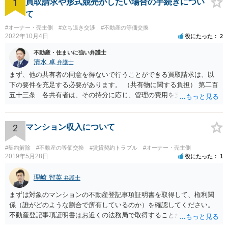
1
買取請求や形式競売がしたい場合の手続きについ
て
#オーナー・売主側
#立ち退き交渉
#不動産の等価交換
2022年10月4日
役にたった
2
不動産・住まいに強い弁護士
清水 卓
弁護士
まず、他の共有者の同意を得ないで行うことができる買取請求は、以
下の要件を充足する必要があります。 （共有物に関する負担） 第二百
五十三条 各共有者は、その持分に応じ、管理の費用を支払い、その
他共有物に関する負担を負う。 ２ 共有者が一年以内に前項の義務を
履行しないときは、他の共有者は、相当の償金を支払ってその者の持
分を取得することができる。 次に、共有物分割請求訴訟を提起した
2
マンション収入について
場合、他の共有者と和解ができれば、その和解内容に基づき解決とな
り、和解ができなければ、判決による解決となります。 ただ、判決
#契約解除
#不動産の等価交換
#賃貸契約トラブル
#オーナー・売主側
による解決の場合も、ご事案に応じて分割の仕方などバリエーション
2019年5月28日
役にたった
1
がいくつかあるため、一度、弁護士に直接相談し、アドバイスを受け
てみることもご検討下さい。
理崎 智英
弁護士
まずは対象のマンションの不動産登記事項証明書を取得して、権利関
係（誰がどのような割合で所有しているのか）を確認してください。
不動産登記事項証明書はお近くの法務局で取得することが出来ます。
お父さんが共有持分をもっていれば、お父様からの法定相続分につい