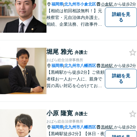
福岡県
北九州市小倉北区
小倉駅
から徒歩2分
|
【相続は初回相談無料！】元
詳細を見
検察官・元自治体内弁護士。
る
相続、企業法務、行政事件、
国家賠償に注力【北九州・行
橋・京築】
堀尾 雅光
弁護士
おばら総合法律事務所
福岡県
北九州市八幡西区
黒崎駅
から徒歩2分
|
【黒崎駅から徒歩2分】ご依頼
詳細を見
者様お一人お一人に、親身で
る
質の高い対応を心がけており
ます。離婚・相続・労働・国
際案件に注力。発信者情報開
示・刑事・一般民事全般も対
小原 隆寛
応可能。英語での法律相談・
弁護士
英文契約書の作成・チェック
おばら総合法律事務所
も対応可能です。
福岡県
北九州市八幡西区
黒崎駅
から徒歩2分
|
【黒崎駅徒歩2分】【休日・夜