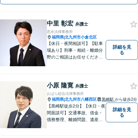
り添った丁寧なご説明をお約束しま
す。まずはお気軽にご相談ください。
中里 彰宏
弁護士
思永法律事務所
福岡県
北九州市小倉北区
|
【休日・夜間相談可】【駐車
詳細を見
場あり】刑事・相続・離婚分
る
野のご相談はお任せくださ
い！事件終了後の依頼者の人
生をより良いものにするため
に尽力します。フリーターか
ら弁護士になった特殊な経緯
小原 隆寛
弁護士
あり。【電話相談可】
おばら総合法律事務所
福岡県
北九州市八幡西区
黒崎駅
から徒歩2分
|
【黒崎駅徒歩2分】【休日・夜
詳細を見
間面談可】交通事故、借金・
る
債務整理、離婚問題、遺産相
続など。ご依頼者さまが安心
して相談できる雰囲気作りを