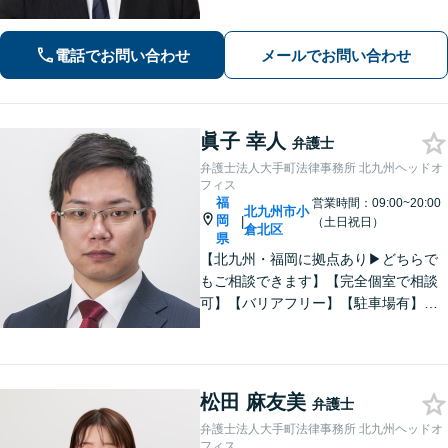
有利な解決になるよう、最後まで諦め
ずに闘います！借金問題/離婚・男女問
題/相続/交通事故/刑事事件など、ご相
電話でお問い合わせ
メールでお問い合わせ
談ください【夜間・休日対応】
眞子 幸人
弁護士
弁護士法人大手町法律事務所 北九州ヘッドオ
フィス
福
営業時間：09:00~20:00
北九州市小
岡
|
（土日祝日）
倉北区
県
【北九州・福岡に拠点あり▶どちらで
もご相談できます】【完全個室で相談
可】【バリアフリー】【駐車場有】法
律問題は様々な角度から問題をとらえ
る必要があります。これまでの経験を
活かした総合力で課題解決をサポート
します。お悩みの方はご相談くださ
松田 麻友美
弁護士
い。
弁護士法人大手町法律事務所 北九州ヘッドオ
フィス