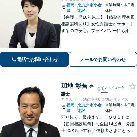
福岡
北九州市小倉
営業時間：本日定
|
県
北区
休日
【弁護士歴10年以上】【債務整理初回
相談無料あり】女性弁護士がサポート
するので安心。プライバシーにも細心
の注意を払っております。解決までの
細やかな対応や心的なサポートに注力
しております。お気軽にご相談くださ
い。【完全個室で相談】【駐車場あ
電話でお問い合わせ
メールでお問い合わせ
り】
加地 彰吾
弁
インタビューを
見る
護士
ネクスパート法律事務所 北九州オフィス
福岡
北九州市小倉
営業時間：本日定
|
県
北区
休日
守り抜く。最後まで。ＴＯＵＧＨに。
【初回相談無料】＼全国14拠点・弁護
士40名以上在籍／依頼者さまにとって