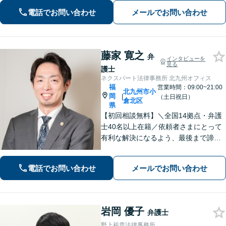
債務整理の方法を提案し、人生の再出
電話でお問い合わせ
メールでお問い合わせ
発を支援します
藤家 寛之
弁
インタビューを
見る
護士
ネクスパート法律事務所 北九州オフィス
福
営業時間：09:00~21:00
北九州市小
岡
|
（土日祝日）
倉北区
県
【初回相談無料】＼全国14拠点・弁護
士40名以上在籍／依頼者さまにとって
有利な解決になるよう、最後まで諦め
ずに闘います！借金問題/離婚・男女問
題/相続/交通事故/刑事事件など、ご相
電話でお問い合わせ
メールでお問い合わせ
談ください【夜間・休日対応】
岩岡 優子
弁護士
野上裕貴法律事務所