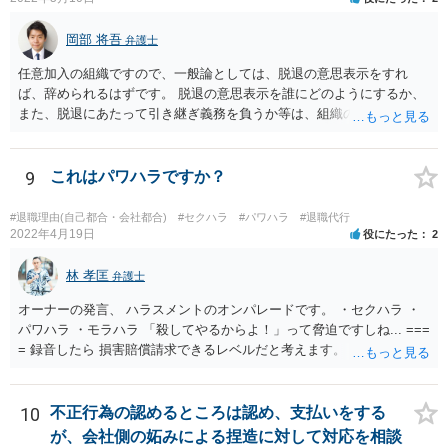
岡部 将吾
弁護士
任意加入の組織ですので、一般論としては、脱退の意思表示をすれ
ば、辞められるはずです。 脱退の意思表示を誰にどのようにするか、
また、脱退にあたって引き継ぎ義務を負うか等は、組織の実態等を踏
まえて個別的に判断する必要があります。 弁護士に直接相談すれば、
もう少し具体的な対応方法についてアドバイスを受けられると思いま
す。
9
これはパワハラですか？
#退職理由(自己都合・会社都合)
#セクハラ
#パワハラ
#退職代行
2022年4月19日
役にたった
2
林 孝匡
弁護士
オーナーの発言、 ハラスメントのオンパレードです。 ・セクハラ ・
パワハラ ・モラハラ 「殺してやるからよ！」って脅迫ですしね... ===
= 録音したら 損害賠償請求できるレベルだと考えます。 ━━━━━━
━━━ ▼ ご参考になればと ━━━━━━━━━ ・証拠の集め方 ・訴
え方 ・パワハラ裁判例については、 私がブログを書いています。 プ
ロフィールのリンクから飛べます。 ご参考になれば幸いです。
10
不正行為の認めるところは認め、支払いをする
が、会社側の妬みによる捏造に対して対応を相談