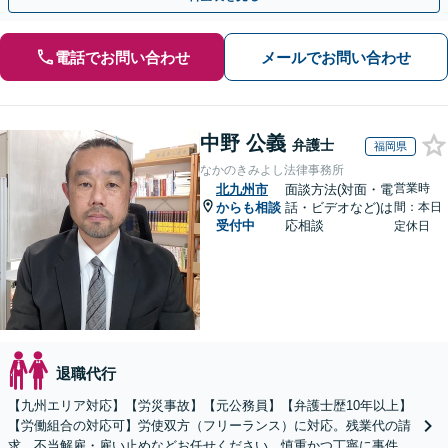
電話でお問い合わせ
メールでお問い合わせ
中野 公義
弁護士
福岡県
なかのきみよし法律事務所
営業時
北九州市
面談方法(対面・電
からも相談
話・ビデオなど)は
間：本日
受付中
応相談
定休日
退職代行
【九州エリア対応】【労災事故】【元公務員】【弁護士歴10年以上】
【労働組合の対応可】労使双方（フリーランス）に対応。残業代の請
求、不当解雇・雇い止めなどお任せください。慎重かつ丁寧に事件解