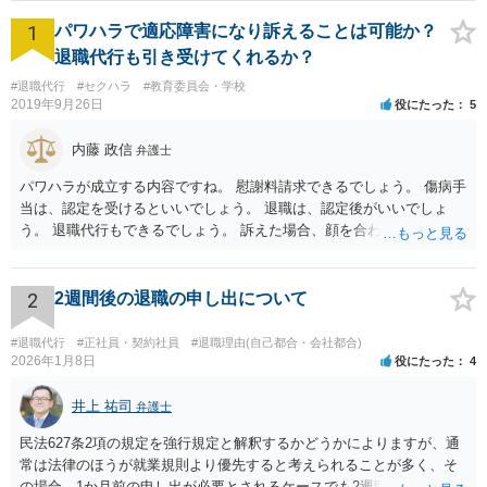
1
パワハラで適応障害になり訴えることは可能か？
退職代行も引き受けてくれるか？
#退職代行
#セクハラ
#教育委員会・学校
2019年9月26日
役にたった
5
内藤 政信
弁護士
パワハラが成立する内容ですね。 慰謝料請求できるでしょう。 傷病手
当は、認定を受けるといいでしょう。 退職は、認定後がいいでしょ
う。 退職代行もできるでしょう。 訴えた場合、顔を合わすことは、あ
るかもしれません。 そのときは、弁護士も一緒ですから、いまより恐
れは 減じて来るでしょう。
2
2週間後の退職の申し出について
#退職代行
#正社員・契約社員
#退職理由(自己都合・会社都合)
2026年1月8日
役にたった
4
井上 祐司
弁護士
民法627条2項の規定を強行規定と解釈するかどうかによりますが、通
常は法律のほうが就業規則より優先すると考えられることが多く、そ
の場合、1か月前の申し出が必要とされるケースでも2週間前の退職予