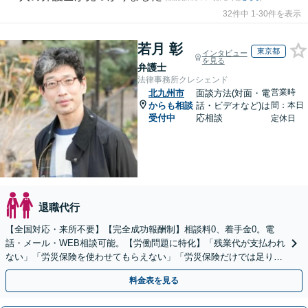
32件中 1-30件を表示
若月 彰
東京都
インタビュー
を見る
弁護士
法律事務所クレシェンド
営業時
北九州市
面談方法(対面・電
からも相談
話・ビデオなど)は
間：本日
受付中
応相談
定休日
退職代行
【全国対応・来所不要】【完全成功報酬制】相談料0、着手金0。電
話・メール・WEB相談可能。【労働問題に特化】「残業代が支払われ
ない」「労災保険を使わせてもらえない」「労災保険だけでは足りな
い。損害賠償請求したい」など労働問題はお任せを。
料金表を見る