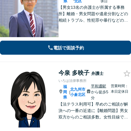
県
北区
休日
【男女13名の弁護士が所属する事務
所】離婚・男女問題や遺産分割などの
相続トラブル、性犯罪や暴行などの刑
事事件を幅広く承ります。どのような
内容でも事務所が一丸となり的確に対
応し、依頼者さまに最善の解決を目指
します【土日祝・当日対応可】
電話で面談予約
今泉 多映子
弁護士
いろは法律事務所
平和通駅
営業時間：
福
北九州市
本日定休日
岡
から徒歩5
|
小倉北区
県
分
【法テラス利用可】早めのご相談が解
決への一番の近道に【離婚問題】男女
双方からのご相談多数。女性目線で、
最善の解決策を提案します【借金問
題】破産管財人の経験を活かし最適な