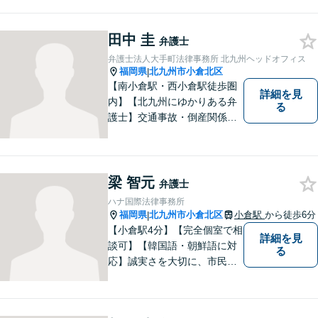
見地から、迅速・的確かつ分
かりやすいリーガルサービス
を提供致します。メール相談
田中 圭
弁護士
やビデオ面談にも柔軟に対応
弁護士法人大手町法律事務所 北九州ヘッドオフィス
しております。 まずは、ご相
福岡県
北九州市小倉北区
|
談ください。
【南小倉駅・西小倉駅徒歩圏
詳細を見
内】【北九州にゆかりある弁
る
護士】交通事故・倒産関係・
刑事事件分野などに強みを持
つ弁護士。「信頼のソリュー
ション」をモットーに問題の
本質把握から解決に至るまで
梁 智元
弁護士
懇切丁寧に対応します！【宅
ハナ国際法律事務所
建士資格あり】
福岡県
北九州市小倉北区
小倉駅
から徒歩6分
|
【小倉駅4分】【完全個室で相
詳細を見
談可】【韓国語・朝鮮語に対
る
応】誠実さを大切に、市民に
寄り添う弁護士を目指してい
ます。皆様の状況を深く理解
し、納得のいく解決へと尽力