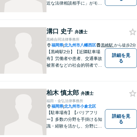
近な法律相談相手に」がモッ
トー。交通事故分野に精通す
る弁護士。相続、離婚、交通
事故、債務整理等、個人が抱
える問題に注力しております
溝口 史子
弁護士
ので、お気軽にご相談くださ
黒崎合同法律事務所
いませ。【駐車場あり】
福岡県
北九州市八幡西区
黒崎駅
から徒歩2分
|
【黒崎駅2分】【近隣駐車場
詳細を見
有】労働者や患者、交通事故
る
被害者などの社会的弱者であ
る相談者のお手伝いをしたい
という思っています。１つ１
つの事件に丁寧に向き合い、
柏木 慎太郎
依頼者の皆様にとってより良
弁護士
い解決が得られるよう、尽力
福田・金弘法律事務所
します。お気軽にご相談くだ
福岡県
北九州市小倉北区
|
さい。
【駐車場有】【バリアフリ
詳細を見
ー】多数の分野を手掛ける知
る
識・経験を活かし、分野にと
らわれない多角的・横断的な