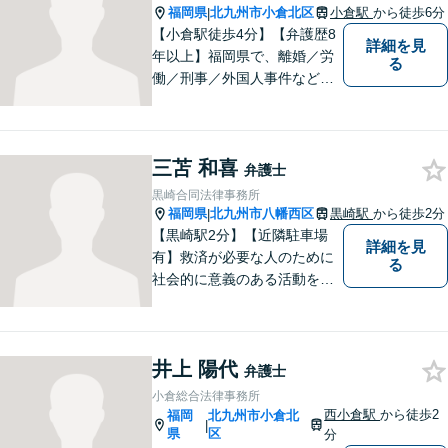
ます。お気軽にご相談くださ
福岡県
北九州市小倉北区
小倉駅
から徒歩6分
|
い。
【小倉駅徒歩4分】【弁護歴8
詳細を見
年以上】福岡県で、離婚／労
る
働／刑事／外国人事件などに
精通する弁護士。日頃感じる
小さな違和感・疑問をお気軽
にご相談ください。丁寧に、
三苫 和喜
会話のキャッチボールを積み
弁護士
重ねながら解決へと動いてま
黒崎合同法律事務所
いります。【韓国語対応可】
福岡県
北九州市八幡西区
黒崎駅
から徒歩2分
|
【黒崎駅2分】【近隣駐車場
詳細を見
有】救済が必要な人のために
る
社会的に意義のある活動をし
ていきたいと考えています。
常に話しやすい雰囲気で、み
なさまのお悩みを聞くことが
井上 陽代
できるよう心がけていますの
弁護士
でお気軽にご相談ください。
小倉総合法律事務所
西小倉駅
から徒歩2
福岡
北九州市小倉北
|
県
区
分