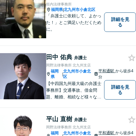
【夜間・休日対応可】M&A、
垣内法律事務所
株式発行も対応【小倉駅3分】
福岡県
北九州市小倉北区
|
「弁護士に依頼して、よかっ
詳細を見
た！」とご満足いただくため
る
に。
田中 佑典
弁護士
岡野法律事務所 北九州支店
平和通駅
から徒歩4
福岡
北九州市小倉北
|
県
区
分
【中四国九州最大級の弁護士
詳細を見
事務所】交通事故、借金問
る
題、離婚、相続など様々な問
題について、「何度でも無
料」の相談を行っています！
まずはお気軽にご相談くださ
平山 直樹
弁護士
い！
岡野法律事務所 北九州支店
平和通駅
から徒歩4
福岡
北九州市小倉北