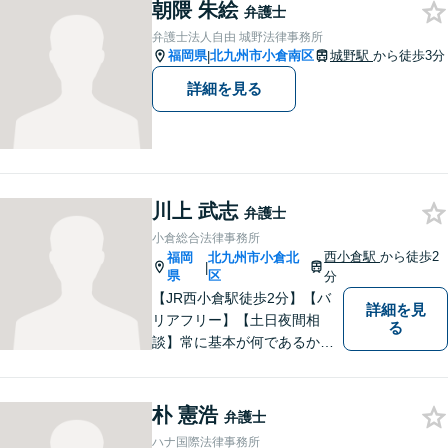
朝隈 朱絵
いたします。お困りの方は、
弁護士
ご相談ください。
弁護士法人自由 城野法律事務所
福岡県
北九州市小倉南区
城野駅
から徒歩3分
|
詳細を見る
川上 武志
弁護士
小倉総合法律事務所
西小倉駅
から徒歩2
福岡
北九州市小倉北
|
県
区
分
【JR西小倉駅徒歩2分】【バ
詳細を見
リアフリー】【土日夜間相
る
談】常に基本が何であるかを
意識し、判断に悩むことがあ
れば基本に立ち返って考える
ことを忘れずに日々研鑽に努
朴 憲浩
弁護士
めてまいりたいと考えており
ハナ国際法律事務所