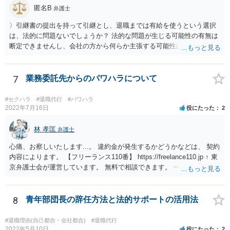
匿名B
弁護士
〉引継書の提出を持って引継とし、退職までは有給を使うという選択
は、法的に問題ないでしょうか？ 法的な問題が生じる可能性の有無は
断定できませんし、会社の方から何らか主張する可能性はあります。
しかし、現実に損害賠償責任を負うことは、ほとんど考えられませ
ん。 それよりも、書いておられる事情がある場合は、いつ、どのよう
な方法で、退職の意思及び退職日まで全日有給休暇を使用することを
7
業務委託先からのパワハラについて
会社に伝えるかが、問題になるかもしれないです。 場合よっては退職
代行の利用などもご検討なさってください。
#セクハラ
#退職代行
#パワハラ
2022年7月16日
役にたった
2
林 孝匡
弁護士
心痛、お察しいたします...。 違約金が発生するかどうかなどは、 契約
内容によります。 【フリーランス110番】 https://freelance110.jp ↑ 東
京弁護士会が運営しています。 無料で相談できます。 一度、ご相談す
ることを検討してみてください。 かりに違約金が発生するとしても、
「パワハラしてたよね」という材料で 減額交渉も可能かもしれませ
ん。
8
青年部団長の辞任方法と法的サポートの活用法
#退職理由(自己都合・会社都合)
#退職代行
2022年5月10日
役にたった
2