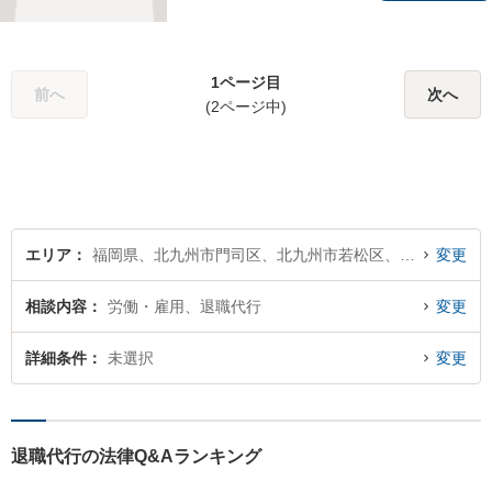
る様々な紛争を取り扱ってき
ました。労働者側と使用者側
双方での経験を元に、アドバ
1ページ目
イスを行うことができます。
前へ
次へ
(2ページ中)
どんなことでもお気軽にご相
談ください。
エリア
福岡県、北九州市門司区、北九州市若松区、北九州市戸畑区、北九州市小倉北区、北九州市小倉南区、北九州市八幡東区、北九州市八幡西区
変更
相談内容
労働・雇用、退職代行
変更
詳細条件
未選択
変更
退職代行の法律Q&Aランキング