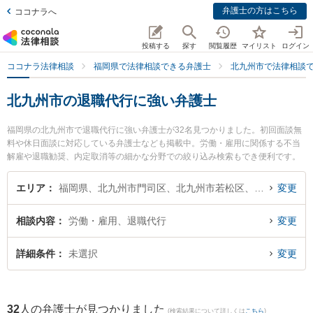
弁護士の方はこちら
ココナラへ
投稿する
探す
閲覧履歴
マイリスト
ログイン
ココナラ法律相談
福岡県で法律相談できる弁護士
北九州市で法律相談
北九州市の退職代行に強い弁護士
福岡県の北九州市で退職代行に強い弁護士が32名見つかりました。初回面談無
料や休日面談に対応している弁護士なども掲載中。労働・雇用に関係する不当
解雇や退職勧奨、内定取消等の細かな分野での絞り込み検索もでき便利です。
特に弁護士法人ＯＮＥ 門司オフィスの田川 瞳弁護士や清風法律事務所の祖父江
弘美弁護士、北九州第一法律事務所の池上 遊弁護士のプロフィール情報や弁護
エリア
福岡県、北九州市門司区、北九州市若松区、北九州市戸畑区、北九州市小倉北区、北九州市小倉南区、北九州市八幡東区、北九州市八幡西区
変更
士費用、強みなどが注目されています。『北九州市で土日や夜間に発生した退
職代行のトラブルを今すぐに弁護士に相談したい』『退職代行のトラブル解決
相談内容
労働・雇用、退職代行
変更
の実績豊富な近くの弁護士を検索したい』『初回相談無料で退職代行を法律相
談できる北九州市内の弁護士に相談予約したい』などでお困りの相談者さんに
おすすめです。
詳細条件
未選択
変更
32
人の弁護士が見つかりました
(検索結果について詳しくは
こちら
)