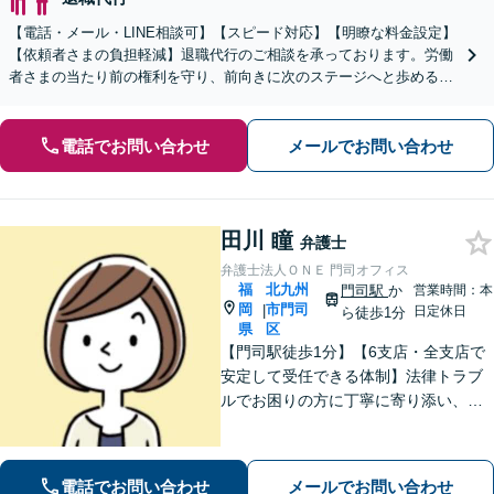
【電話・メール・LINE相談可】【スピード対応】【明瞭な料金設定】
【依頼者さまの負担軽減】退職代行のご相談を承っております。労働
者さまの当たり前の権利を守り、前向きに次のステージへと歩めるよ
う全力でサポートいたします。
電話でお問い合わせ
メールでお問い合わせ
田川 瞳
弁護士
弁護士法人ＯＮＥ 門司オフィス
福
北九州
門司駅
か
営業時間：本
岡
市門司
|
日定休日
ら徒歩1分
県
区
【門司駅徒歩1分】【6支店・全支店で
安定して受任できる体制】法律トラブ
ルでお困りの方に丁寧に寄り添い、納
得できる解決を目指します。費用は事
前に分かりやすくご説明します。お困
りの方はぜひご相談ください【駐車場
電話でお問い合わせ
メールでお問い合わせ