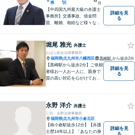
|
県
区
分
【中四国九州最大級の弁護士
詳細を見
事務所】交通事故、借金問
る
題、離婚、相続など様々な問
題について、「何度でも無
料」の相談を行っています！
まずはお気軽にご相談くださ
堀尾 雅光
弁護士
い！
おばら総合法律事務所
福岡県
北九州市八幡西区
黒崎駅
から徒歩2分
|
【黒崎駅から徒歩2分】ご依頼
詳細を見
者様お一人お一人に、親身で
る
質の高い対応を心がけており
ます。離婚・相続・労働・国
際案件に注力。発信者情報開
示・刑事・一般民事全般も対
永野 洋介
応可能。英語での法律相談・
弁護士
英文契約書の作成・チェック
三代・永野法律事務所
も対応可能です。
福岡県
北九州市小倉北区
|
【南小倉駅徒歩12分】【弁護
詳細を見
士歴14年以上】「あなたの身
る