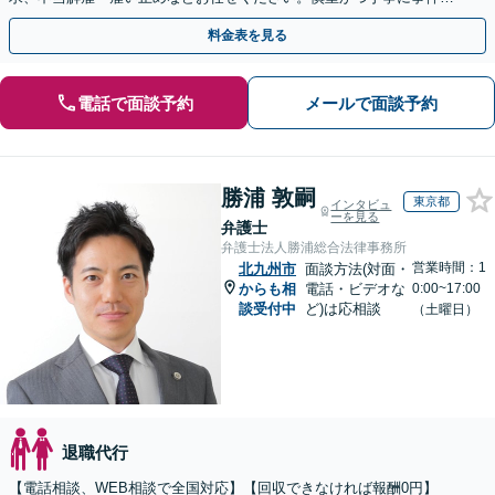
決へと進めます。
料金表を見る
電話で面談予約
メールで面談予約
勝浦 敦嗣
東京都
インタビュ
ーを見る
弁護士
弁護士法人勝浦総合法律事務所
営業時間：1
北九州市
面談方法(対面・
からも相
電話・ビデオな
0:00~17:00
談受付中
ど)は応相談
（土曜日）
退職代行
【電話相談、WEB相談で全国対応】【回収できなければ報酬0円】