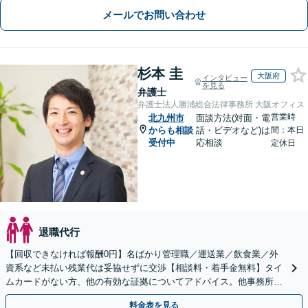
メールでお問い合わせ
杉本 圭
大阪府
インタビュー
を見る
弁護士
弁護士法人勝浦総合法律事務所 大阪オフィス
営業時
北九州市
面談方法(対面・電
からも相談
話・ビデオなど)は
間：本日
受付中
応相談
定休日
退職代行
【回収できなければ報酬0円】名ばかり管理職／運送業／飲食業／外
資系など未払い残業代は妥協せずに交渉【相談料・着手金無料】タイ
ムカードがない方、他の有効な証拠についてアドバイス。他事務所で
断られた方もご相談ください。あなたの権利を守ります！
料金表を見る