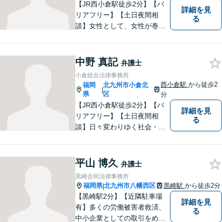
【JR西小倉駅徒歩2分】【バ
詳細を見
リアフリー】【土日夜間相
る
談】女性として、女性が巻き
込まれる各種法的トラブル、
女性が特有の法律問題にも積
極的に対応しております。男
中野 真記
弁護士
性弁護士には相談しづらいと
小倉総合法律事務所
いう女性の方もお気軽にご相
西小倉駅
から徒歩2
福岡
北九州市小倉北
|
談下さい。
県
区
分
【JR西小倉駅徒歩2分】【バ
詳細を見
リアフリー】【土日夜間相
る
談】日々変わりゆく社会・法
的環境に適時に対応し、クラ
イアントの皆様にご満足いた
だける良質なリーガルサービ
平山 博久
弁護士
スを提供できるよう日々研鑽
黒崎合同法律事務所
に努めてまいります。お気軽
福岡県
北九州市八幡西区
黒崎駅
から徒歩2分
|
にご相談ください。
【黒崎駅2分】【近隣駐車場
詳細を見
有】多くの労働被害者救済、
る
中小企業としての取引をめぐ