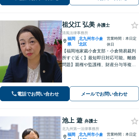
あり】
祖父江 弘美
弁護士
清風法律事務所
福岡
北九州市小倉
営業時間：本日定
|
県
北区
休日
【福岡地家裁小倉支部・小倉簡易裁判
所すぐ近く】最短即日対応可能。離婚
問題】親権や監護権、財産分与等複雑
化する問題に解決後も見据えたアドバ
イス【相続・遺言】総合商社での社会
人経験や調停委員の経験で培った調整
力と交渉力を強みに円満な相続へ。
電話でお問い合わせ
メールでお問い合わせ
池上 遊
弁護士
北九州第一法律事務所
福岡
北九州市小倉
営業時間：本日定
|