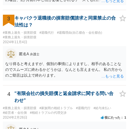
告で退職の効果が生じると考えられます。 もっとも、退職1か月前の
申し出は世間のあらゆる業種で広く採用されたルールであり、それ自
体が不合理と判断されるようなものではないため、就業規則・退職金
3
キャバクラ退職後の損害賠償請求と同業禁止の合
規程において「正当な理由なく会社の承認を得ずに退職した場合や引
法性は？
継ぎを行わずに退職した場合に退職金を減額ないし不支給とする」旨
#業務上過失・損害賠償
#退職代行
#退職理由(自己都合・会社都合)
の条項が設けられている場合、その制約を受けることは考えられま
#業務上過失・損害賠償
す。
2024年11月4日
匿名A
弁護士
なり得ると考えますが、個別の事情によりますし、相手のあることな
のでスムーズに終わるかどうかは、なんとも言えません。 私の方から
のご助言は以上で終わります。
4
"有限会社の損失賠償と返金請求に関する問い合
わせ"
#業務上過失・損害賠償
#家族間の相続トラブル
#退職代行
#給与未払い
#経営者・会社側
#相続トラブルの代理交渉
2024年2月26日
役にたった
1