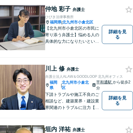
心がけています。「こんなこ
仲地 彩子
と弁護士に相談してもいいの
弁護士
かな」と思わず、遠慮なくご
ひびき法律事務所
相談ください。
福岡県
北九州市小倉北区
|
【北九州市小倉北区の市民に
詳細を見
寄り添う弁護士】悩める人の
る
具体的な力になりたいという
気持ちで弁護活動をしていま
す。離婚・男女問題に精通
し、長い人生の中、苦しい局
面を乗り越える手助けをして
川上 修
弁護士
まいります。まずはお気軽に
弁護士法人ALAW＆GOODLOOP 北九州オフィス
ご相談ください。
平和通駅
から徒歩2
福岡
北九州市小倉北
|
県
区
分
下請トラブルや施工不良のご
詳細を見
相談など、建築業界・建設業
る
界関連のトラブルに注力【企
業法務も多くの実績あり】不
祥事対応、顧問契約など企業
のご相談はお任せください
垣内 洋祐
弁護士