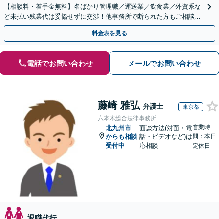
【相談料・着手金無料】名ばかり管理職／運送業／飲食業／外資系な
ど未払い残業代は妥協せずに交渉！他事務所で断られた方もご相談く
ださい。【解決事例が豊富】土曜日も電話受付しています
料金表を見る
電話でお問い合わせ
メールでお問い合わせ
藤崎 雅弘
弁護士
東京都
六本木総合法律事務所
営業時
北九州市
面談方法(対面・電
からも相談
話・ビデオなど)は
間：本日
受付中
応相談
定休日
退職代行