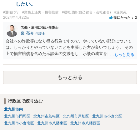
したい。
#退職代行
#業務上過失・損害賠償
#退職理由(自己都合・会社都合)
#過労死
2024年4月22日
役にたった
2
労働・雇用に強い弁護士
泉 亮介
弁護士
会社への詐欺等になり得る行為ですので、やっていない部分について
は、しっかりとやっていないことを主張した方が良いでしょう。 その
上で損害賠償を含めた示談金の交渉をし、示談の成立を目指す必要が
あるでしょう。
もっとみる
行政区で絞り込む
北九州市内
北九州市門司区
北九州市若松区
北九州市戸畑区
北九州市小倉北区
北九州市小倉南区
北九州市八幡東区
北九州市八幡西区