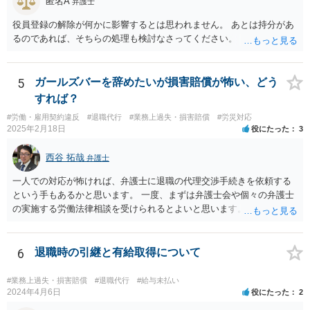
匿名A
弁護士
役員登録の解除が何かに影響するとは思われません。 あとは持分があ
るのであれば、そちらの処理も検討なさってください。
5
ガールズバーを辞めたいが損害賠償が怖い、どう
すれば？
#労働・雇用契約違反
#退職代行
#業務上過失・損害賠償
#労災対応
2025年2月18日
役にたった
3
西谷 拓哉
弁護士
一人での対応が怖ければ、弁護士に退職の代理交渉手続きを依頼する
という手もあるかと思います。 一度、まずは弁護士会や個々の弁護士
の実施する労働法律相談を受けられるとよいと思います。
6
退職時の引継と有給取得について
#業務上過失・損害賠償
#退職代行
#給与未払い
2024年4月6日
役にたった
2