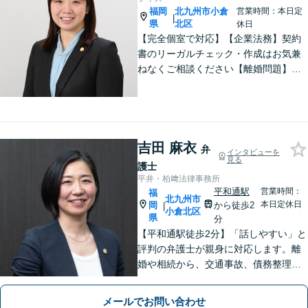
福岡
北九州市小倉
営業時間：本日定
|
県
北区
休日
【完全個室で対応】【企業法務】契約
書のリーガルチェック・作成はお気兼
ねなくご相談ください【離婚問題】不
貞慰謝料の請求する側・される側に双
方対応。離婚検討中でもお気軽にご相
談を【駐車場あり】
吉田 麻衣
弁
インタビューを
見る
護士
平井・柏﨑法律事務所
平和通駅
営業時間：
福
北九州市
本日定休日
岡
から徒歩2
|
小倉北区
県
分
【平和通駅徒歩2分】「話しやすい」と
評判の弁護士が親身に対応します。離
婚や相続から、交通事故、債務整理、
企業法務まで幅広い解決実績あり。1児
の母としての視点も活かし、不安に寄
メールでお問い合わせ