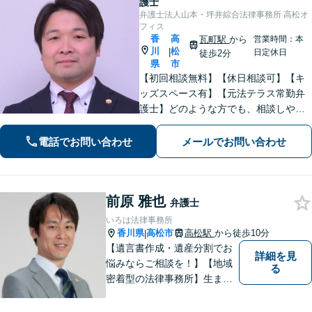
護士
弁護士法人山本・坪井綜合法律事務所 高松オ
フィス
香
高
瓦町駅
から
営業時間：本
川
松
|
日定休日
徒歩2分
県
市
【初回相談無料】【休日相談可】【キ
ッズスペース有】【元法テラス常勤弁
護士】どのような方でも、相談しやす
い環境を整えています。依頼者様に寄
り添った対応を心がけています。【離
電話でお問い合わせ
メールでお問い合わせ
婚・男女問題】DV被害へ積極的に対
応。お気軽にご相談ください。
前原 雅也
弁護士
いろは法律事務所
香川県
高松市
高松駅
から徒歩10分
|
【遺言書作成・遺産分割でお
詳細を見
悩みならご相談を！】【地域
る
密着型の法律事務所】生まれ
育った香川県・高松市で、法
律問題にお悩みの方々の心強