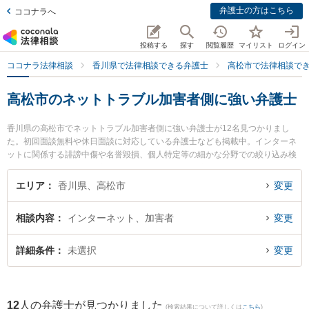
弁護士の方はこちら
ココナラへ
投稿する
探す
閲覧履歴
マイリスト
ログイン
ココナラ法律相談
香川県で法律相談できる弁護士
高松市で法律相談で
高松市のネットトラブル加害者側に強い弁護士
香川県の高松市でネットトラブル加害者側に強い弁護士が12名見つかりまし
た。初回面談無料や休日面談に対応している弁護士なども掲載中。インターネ
ットに関係する誹謗中傷や名誉毀損、個人特定等の細かな分野での絞り込み検
索もでき便利です。特に高松丸亀町法律事務所の石濱 貴文弁護士や弁護士法人
山本・坪井綜合法律事務所 高松オフィスの園田 桃大弁護士、小早川法律事務所
エリア
香川県、高松市
変更
の小早川 龍司弁護士のプロフィール情報や弁護士費用、強みなどが注目されて
います。『高松市で土日や夜間に発生したネットトラブル加害者側のトラブル
相談内容
インターネット、加害者
変更
を今すぐに弁護士に相談したい』『ネットトラブル加害者側のトラブル解決の
実績豊富な近くの弁護士を検索したい』『初回相談無料でネットトラブル加害
者側を法律相談できる高松市内の弁護士に相談予約したい』などでお困りの相
詳細条件
未選択
変更
談者さんにおすすめです。
12
人の弁護士が見つかりました
(検索結果について詳しくは
こちら
)