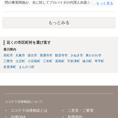
問の事実関係が、夫に対してプロバイダの代理人弁護士から発信者情
報開示請求の意見照会が届いたということであれば、いずれは発信者
情報として夫の氏名と住所が開示され、開示請求者（の代理人弁護
士）が、夫に対して内容証明郵便を送ったり訴訟の提起がなされたり
もっとみる
する可能性があるように思われます。この場合は、開示請求者（とあ
る女性？）の代理人弁護士へ、実は投稿者があなたであるという内容
とともに、あなたから連絡することもあり得ます。 夫がクレーム電話
を入れた「相手方の法律事務所」というのがプロバイダの代理人の事
近くの市区町村を選び直す
務所であるのか、それとも開示請求者の代理人の事務所なのかが不明
香川県内
ですが、もし前者であれば、書類の再送要請にはあまり意味はなく、
一方、後者であるなら、夫を被告として提訴に至る可能性も考える必
高松市
丸亀市
坂出市
善通寺市
観音寺市
さぬき市
東かがわ市
要が出てきます。 あなたと夫との夫婦関係の状況（別居中なのか、夫
三豊市
土庄町
小豆島町
三木町
直島町
宇多津町
綾川町
琴平町
婦関係は良好なのか、あなたが夫へ嘘をついたのか等）がよくわから
多度津町
まんのう町
ないところがあり、実際にどのような対応がベターなのかを正確に検
討するためには、公開の相談ではなく、詳しい事実関係を整理した上
で弁護士へ直接相談するべきでしょう。
ココナラ法律相談について
ココナラ法律相談とは
ご意見・ご要望
法律Q&A
利用規約