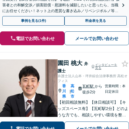
害者との和解交渉／損害賠償・慰謝料を減額したいと思ったら、当職
にお任せください！ネット上の悪質な書き込み／リベンジポルノ等、
代表弁護士が最後まで対応【関東エリア以外の相談も可】
事例を見る(1件)
料金表を見る
電話でお問い合わせ
メールでお問い合わせ
園田 桃大
弁
インタビューを
見る
護士
弁護士法人山本・坪井綜合法律事務所 高松オ
フィス
香
高
瓦町駅
から
営業時間：本
川
松
|
日定休日
徒歩2分
県
市
【初回相談無料】【休日相談可】【キ
ッズスペース有】【瓦町駅2分】どのよ
うな方でも、相談しやすい環境を整え
ています。依頼者様に寄り添った対応
を心がけています。【離婚・男女問
電話でお問い合わせ
メールでお問い合わせ