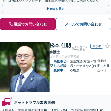
ト、違法DLやアップロード、開示請求が届いた等、ご相談ください
【WEB面談OK&解決実績豊富】【千葉中央駅4分】
料金表を見る
電話でお問い合わせ
メールでお問い合わせ
松本 佳朗
東京都
インタビュ
ーを見る
弁護士
ゴッディス法律事務所
営業時
高松市
か
面談方法(対面・電
らも相談
話・ビデオなど)は
間：本日
受付中
応相談
定休日
ネットトラブル加害者側
全国受付【加害者側の相談専用】【電話・WEBでの初回相談無料】被