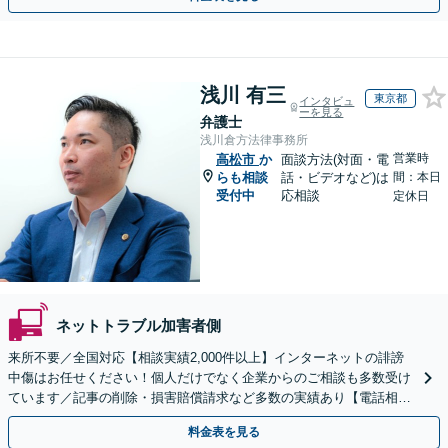
浅川 有三
東京都
インタビュ
ーを見る
弁護士
浅川倉方法律事務所
営業時
高松市
か
面談方法(対面・電
らも相談
話・ビデオなど)は
間：本日
受付中
応相談
定休日
ネットトラブル加害者側
来所不要／全国対応【相談実績2,000件以上】インターネットの誹謗
中傷はお任せください！個人だけでなく企業からのご相談も多数受け
ています／記事の削除・損害賠償請求など多数の実績あり【電話相談
可】【初回相談無料】【夜間休日面談可】
料金表を見る