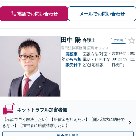
電話でお問い合わせ
メールでお問い合わせ
田中 陽
弁護士
広島県
春田法律事務所 広島オフィス
営業時間：00:
高松市
面談方法(対面・
からも相
電話・ビデオな
00~23:59（土
談受付中
ど)は応相談
日祝日）
ネットトラブル加害者側
【示談で早く解決したい】【賠償金を抑えたい】【開示請求に納得で
きない】【加害者に賠償請求したい】