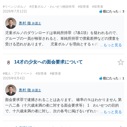
#リベンジポルノ
#児童ポルノ・わいせつ物頒布等
#加害者
#加害者
2026年7月12日
役にたった
3
奥村 徹
弁護士
児童ポルノのダウンロードは単純所持罪（7条1項）を疑われるので、
グループの一員が検挙されると、単純所持罪で捜索差押などの捜査を
受ける恐れがあります。 児童ポルノを理由とするｘのアカウント凍
結は日本警察に通報されることがあって（確率はわかりませんが実例
は珍しくない）、これも捜索差押を受けるおそれがあります
8
14才の少女への面会要求について
#個人・プライベート
#加害者
#被害者
2026年8月4日
役にたった
1
奥村 徹
弁護士
面会要求罪で逮捕されることはあります。 確率の％はわかりません 第
一八二条（十六歳未満の者に対する面会要求等） 1 わいせつの目的
で、十六歳未満の者に対し、次の各号に掲げるいずれかの行為をした
者（当該十六歳未満の者が十三歳以上である場合については、その者
が生まれた日より五年以上前の日に生まれた者に限る。）は、一年以