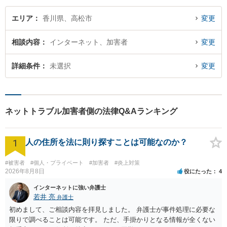
エリア
香川県、高松市
変更
相談内容
インターネット、加害者
変更
詳細条件
未選択
変更
ネットトラブル加害者側の法律Q&Aランキング
1
人の住所を法に則り探すことは可能なのか？
#被害者
#個人・プライベート
#加害者
#炎上対策
2026年8月8日
役にたった
4
インターネットに強い弁護士
若井 亮
弁護士
初めまして、ご相談内容を拝見しました。 弁護士が事件処理に必要な
限りで調べることは可能です。 ただ、手掛かりとなる情報が全くない