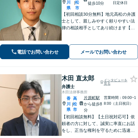
川
松
|
日定休日
徒歩10分
県
市
【初回相談30分無料】地元高松の弁護
士として、親しみやすく頼りやすい法
律の相談相手としてあり続けます【相
続問題】他士業とスムーズに連携し、
納得できる解決の実現を目指します
【離婚問題】不貞慰謝料の請求する側
電話でお問い合わせ
メールでお問い合わせ
／された側、双方に対応【弁護士歴10
年以上】
木田 直太郎
インタビューを
見る
弁護士
木田法律事務所
片原町駅
営業時間：09:00~1
香
高
8:00（土日祝日）
川
松
から徒歩8
|
県
市
分
【初回相談無料】【土日祝対応可】依
頼者の方に対して、誠実に率直にお話
をし、正当な権利を守るために迅速に
問題解決に向けて尽力いたします。ベ