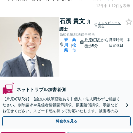
12件中 1-12件を表示
石濱 貴文
弁
インタビューを
見る
護士
高松丸亀町法律事務所
香
高
片原町駅
から
営業時間：本
川
松
|
日定休日
徒歩5分
県
市
ネットトラブル加害者側
【片原町駅5分】【論文の執筆経験あり】個人・法人問わずご相談く
ださい。削除請求や発信者情報開示請求、損害賠償請求、示談など、
お任せください。スピード感を持って対応いたします。被害者のみな
らず加害者のご相談も可能です【夜間・休日面談可】
料金表を見る