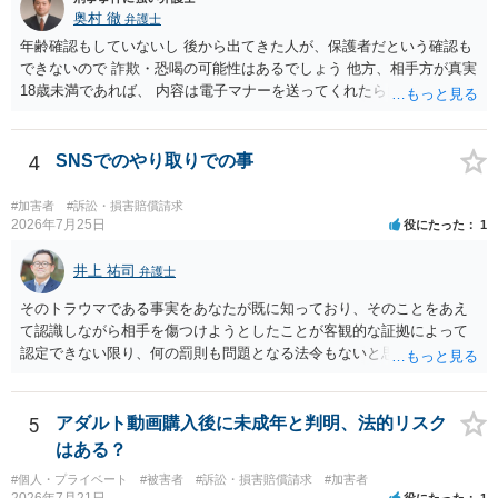
奥村 徹
弁護士
年齢確認もしていないし 後から出てきた人が、保護者だという確認も
できないので 詐欺・恐喝の可能性はあるでしょう 他方、相手方が真実
18歳未満であれば、 内容は電子マナーを送ってくれたら自慰行為など
の動画を要望通りに撮って送るよと言ったやりとりでした。 自分は動
画の尺は10分ほど、服を着たままで胸を触って欲しい、などの要望を
して、要求された金額(1000円程度)の電子マネーを送信してしまいま
4
SNSでのやり取りでの事
した。 そこから、撮影するまで暇なので顔の雰囲気の写真を交換して
欲しい、住んでいる都道府県と区を教えてと言われたので教えたりと
#加害者
#訴訟・損害賠償請求
言ったやり取りをしていました。 というやりとりは、青少年条例違反
2026年7月25日
役にたった
1
（わいせつ行為）の疑いがあります。18歳未満と知らなくても処罰可
能です。
井上 祐司
弁護士
そのトラウマである事実をあなたが既に知っており、そのことをあえ
て認識しながら相手を傷つけようとしたことが客観的な証拠によって
認定できない限り、何の罰則も問題となる法令もないと思われます。
5
アダルト動画購入後に未成年と判明、法的リスク
はある？
#個人・プライベート
#被害者
#訴訟・損害賠償請求
#加害者