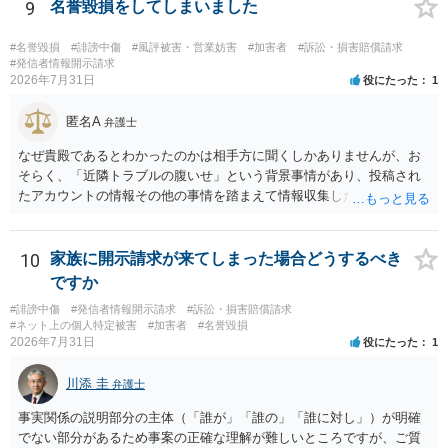
下の拘禁刑又は五十万円以下の罰金に処する。 一 威迫し、偽計を用
9
名誉毀損をしてしまいました
い又は誘惑して面会を要求すること。 二 拒まれたにもかかわらず、
反復して面会を要求すること。 三 金銭その他の利益を供与し、又は
#名誉毀損
#誹謗中傷
#風評被害・営業妨害
#加害者
#訴訟・損害賠償請求
その申込み若しくは約束をして面会を要求すること。 2前項の罪を犯
#発信者情報開示請求
2026年7月31日
役にたった
1
し、よってわいせつの目的で当該十六歳未満の者と面会をした者は、
二年以下の拘禁刑又は百万円以下の罰金に処する。
匿名A
弁護士
なぜ貴殿であるとわかったのかは相手方に聞くしかありませんが、お
そらく、「近隣トラブルの腹いせ」という背景事情があり、投稿され
たアカウントの情報その他の事情を踏まえて情報収集した結果、この
ような投稿をするのは貴殿しかいないと推測したもので、これに対し
貴殿が投稿した事実を認めてしまったことで「答え合わせ」になって
しまったのではないでしょうか。 相手方の動きについても、相手方次
10
家族に開示請求が来てしまった場合どうするべき
第ですので何とも言えません。公開の場で回答するには情報が乏し
ですか
く、ここで詳細を明らかにすることは事案の特定に繋がってしまうの
#誹謗中傷
#発信者情報開示請求
#訴訟・損害賠償請求
で、弁護士へ直接相談した方がよいです。
#ネット上の個人特定被害
#加害者
#名誉毀損
2026年7月31日
役にたった
1
川添 圭
弁護士
事実関係の説明部分の主体（「誰が」「誰の」「誰に対し」）が明確
でない部分があるため事案の正確な理解が難しいところですが、ご質