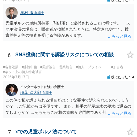
2026年7月21日
役にたった
1
奥村 徹
弁護士
児童ポルノの単純所持罪（7条1項）で逮捕されることは稀です。 ス
マホ決済の場合は、販売者が検挙されたときに、特定されやすく、捜
索差押え等の捜査を受ける危険があります。
6
SNS投稿に関する訴訟リスクについての相談
#名誉毀損
#誹謗中傷
#風評被害・営業妨害
#個人・プライベート
#加害者
#ネット上の個人特定被害
2026年7月17日
役にたった
4
インターネットに強い弁護士
稲葉 進太郎
弁護士
この件で私が訴えられる場合どのような要件で訴えられるのでしょう
か？ →ご記載からは不明です。 また、相手の開示請求の要求は通るの
でしょうか？ →そもそもご記載の意味が専門的であり判然としないも
のと存じます。直接弁護士に、そのゲームの内容をご説明になりなが
らご相談になることをお勧めいたします。
7
xでの児童ポルノ法について