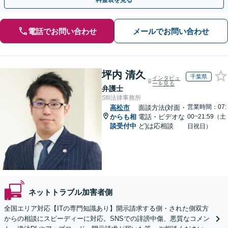
料金表を見る
電話でお問い合わせ
メールでお問い合わせ
坪内 清久
千葉県
インタビュ
ーを見る
弁護士
Sfil法律事務所
営業時間：07:
高松市
面談方法(対面・
からも相
電話・ビデオな
00~21:59（土
談受付中
ど)は応相談
日祝日）
ネットトラブル加害者側
全国エリア対応【ITの専門知識あり】開示請求する側・された側双方
からの相談にスピーディーに対応。SNSでの誹謗中傷、悪質なコメン