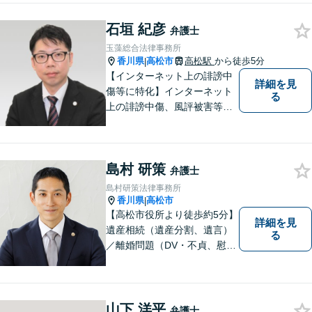
い味方として、日々法律業務
石垣 紀彦
に取り組んでいます。相談・
弁護士
依頼しやすい環境づくりを徹
玉藻総合法律事務所
底しています！【ZOOM面談
香川県
高松市
高松駅
から徒歩5分
|
対応可】
【インターネット上の誹謗中
詳細を見
傷等に特化】インターネット
る
上の誹謗中傷、風評被害等に
悩んでいる方はご相談くださ
い。依頼者様のお話しをよく
伺い、投稿の削除や発信者情
島村 研策
報開示等、最善の解決方法を
弁護士
ご提案いたします。
島村研策法律事務所
香川県
高松市
|
【高松市役所より徒歩約5分】
詳細を見
遺産相続（遺産分割、遺言）
る
／離婚問題（DV・不貞、慰謝
料、財産分与）／不動産／刑
事弁護など取扱い。満足度の
高いリーガルサービスをご提
供します。
山下 洋平
弁護士