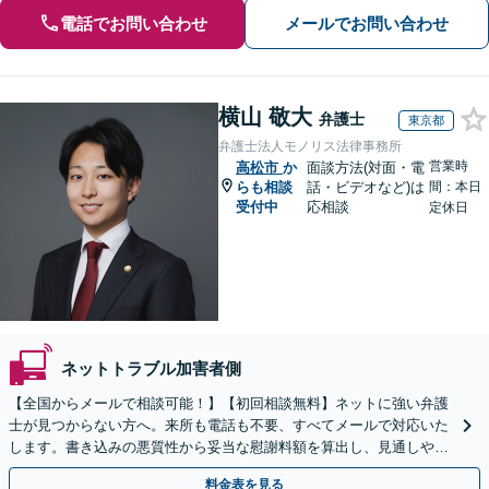
電話でお問い合わせ
メールでお問い合わせ
横山 敬大
弁護士
東京都
弁護士法人モノリス法律事務所
営業時
高松市
か
面談方法(対面・電
らも相談
話・ビデオなど)は
間：本日
受付中
応相談
定休日
ネットトラブル加害者側
【全国からメールで相談可能！】【初回相談無料】ネットに強い弁護
士が見つからない方へ。来所も電話も不要、すべてメールで対応いた
します。書き込みの悪質性から妥当な慰謝料額を算出し、見通しや費
用面のリスクも包み隠さずお伝えしサポートします。
料金表を見る