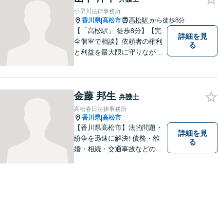
小早川法律事務所
香川県
高松市
高松駅
から徒歩8分
|
【「高松駅」 徒歩8分】【完
詳細を見
全個室で相談】依頼者の権利
る
と利益を最大限に守りなが
ら、効果的な法的手続きを進
めるよう努めます。 問題が悪
化する前におよその方向性を
金藤 邦生
見出すお手伝いができれば、
弁護士
幸いです。お気軽にご相談く
高松春日法律事務所
ださい。
香川県
高松市
|
【香川県高松市】法的問題・
詳細を見
紛争を迅速に解決! 債務・離
る
婚・相続・交通事故などの問
題でお困り方はぜひ一度ご相
談ください。