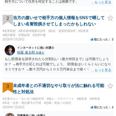
相手方について住所を特定することは困難です。
2
当方の腹いせで相手方の個人情報をSNSで晒して
しまい名誉毀損させてしまったかもしれない
#名誉毀損
#発信者情報開示請求
#訴訟・損害賠償請求
#加害者
#風評被害・営業妨害
#誹謗中傷
2026年7月29日
役にたった
2
インターネットに強い弁護士
稲葉 進太郎
弁護士
もし賠償金を請求されたら分割払い（最大何回まで）は可能でしょう
か？ →相手方が応じれば可能でしょう。 賠償金はいくらくらいになり
そうですか？ →数十万円から１００万円単位まで様々であり、不明で
す。相手方から相談者様に対し請求がなされた場合、減額や分割の交
渉が行われ、双方合意に至れば支払が開始され、決裂して相手方が訴
訟提起を選択すれば訴訟の中で解決がなされる流れが通常です。
3
未成年者との不適切なやり取りが法に触れる可能
性と対処法
#児童ポルノ・わいせつ物頒布等
#個人・プライベート
#被害者
#加害者
#本名・住所・電話番号が不明
#恐喝・脅迫への対応
2026年7月26日
役にたった
2
刑事事件に強い弁護士