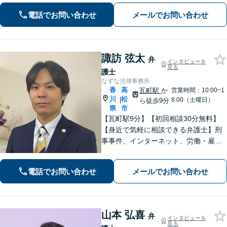
テラン弁護士のノウハウと、若手弁護
電話でお問い合わせ
メールでお問い合わせ
士のフットワークで、依頼者の方の多
様なニーズに応えます。
諏訪 弦太
弁
インタビューを
見る
護士
なずな法律事務所
香
高
瓦町駅
か
営業時間：10:00~1
川
松
|
8:00（土曜日）
ら徒歩9分
県
市
【瓦町駅9分】【初回相談30分無料】
【身近で気軽に相談できる弁護士】刑
事事件、インターネット、労働・雇用
など、幅広く対応しています。おひと
りで悩む前に、まずは無料の初回相談
電話でお問い合わせ
メールでお問い合わせ
でお話をお聞かせください。【電話相
談可】【休日・夜間対応】
山本 弘喜
弁
インタビューを
見る