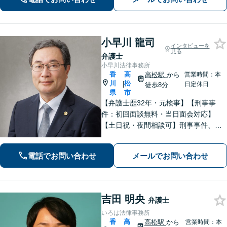
題】DV被害へ積極的に対応。お気軽に
ご相談ください。
小早川 龍司
インタビューを
見る
弁護士
小早川法律事務所
香
高
高松駅
から
営業時間：本
川
松
|
日定休日
徒歩8分
県
市
【弁護士歴32年・元検事】【刑事事
件：初回面談無料・当日面会対応】
【土日祝・夜間相談可】刑事事件、離
婚・男女問題、相続、交通事故、債務
整理等。地域密着型で丁寧に対応しま
電話でお問い合わせ
メールでお問い合わせ
す。【高松駅徒歩10分】【所属弁護士3
名】
吉田 明央
弁護士
いろは法律事務所
香
高
高松駅
から
営業時間：本