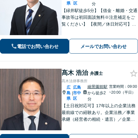
県
区
分
【緑井駅徒歩5分】【借金・離婚・交通
事故等は初回面談無料※注意補足をご
覧ください】 【夜間／休日対応可】丁
寧なヒアリング／アドバイスでご相談
者様の利益を全力で守ります。あなた
を第一に考えたパートナー弁護士に。
電話でお問い合わせ
メールでお問い合わせ
早めのご相談が有利な解決の鍵です。
髙木 浩治
弁護士
髙木法律事務所
縮景園前駅
営業時間：09:00
広
広島
~20:00（平日）
島
市中
から徒歩2
|
県
区
分
【土日祝対応可】17年以上の企業法務
最前線での経験あり。企業法務／事業
承継（経営者の相続・遺言）／企業の
労務問題や債権回収など、企業・経営
者さまのお悩みはご相談ください。経