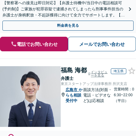
【警察署への接見は即日対応】【弁護士待機中/当日中の電話相談可
(予約制)】ご家族が犯罪容疑で逮捕されてしまったら刑事事件担当の
弁護士が身柄釈放・不起訴獲得に向けて全力でサポートします。【毎
月100名以上の相談実績】【全国対応】
料金表を見る
電話でお問い合わせ
メールでお問い合わせ
福島 海都
埼玉県
インタビュ
ーを見る
弁護士
東京スタートアップ法律事務所 所沢支店
営業時間：0
広島市
か
面談方法(対面・
らも相談
電話・ビデオな
6:30~22:00
受付中
ど)は応相談
（平日）