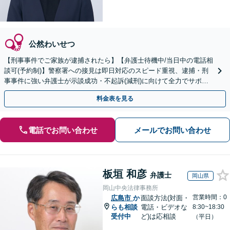
公然わいせつ
【刑事事件でご家族が逮捕されたら】【弁護士待機中/当日中の電話相
談可(予約制)】警察署への接見は即日対応のスピード重視、逮捕・刑
事事件に強い弁護士が示談成功・不起訴(減刑)に向けて全力でサポー
トします。【加害者側の相談専門】
料金表を見る
電話でお問い合わせ
メールでお問い合わせ
板垣 和彦
弁護士
岡山県
岡山中央法律事務所
営業時間：0
広島市
か
面談方法(対面・
らも相談
電話・ビデオな
8:30~18:30
受付中
ど)は応相談
（平日）