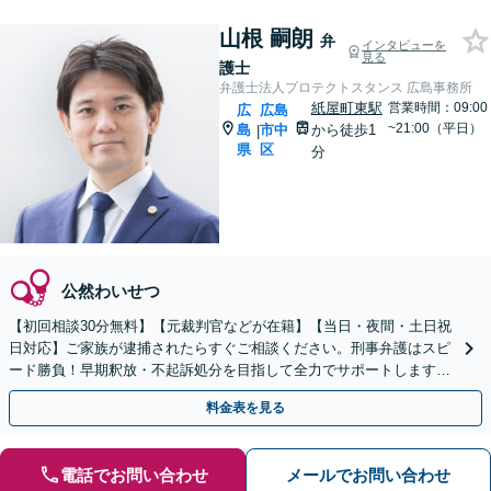
山根 嗣朗
弁
インタビューを
見る
護士
弁護士法人プロテクトスタンス 広島事務所
紙屋町東駅
営業時間：09:00
広
広島
~21:00（平日）
島
市中
から徒歩1
|
県
区
分
公然わいせつ
【初回相談30分無料】【元裁判官などが在籍】【当日・夜間・土日祝
日対応】ご家族が逮捕されたらすぐご相談ください。刑事弁護はスピ
ード勝負！早期釈放・不起訴処分を目指して全力でサポートします。
【スピード対応】
料金表を見る
電話でお問い合わせ
メールでお問い合わせ