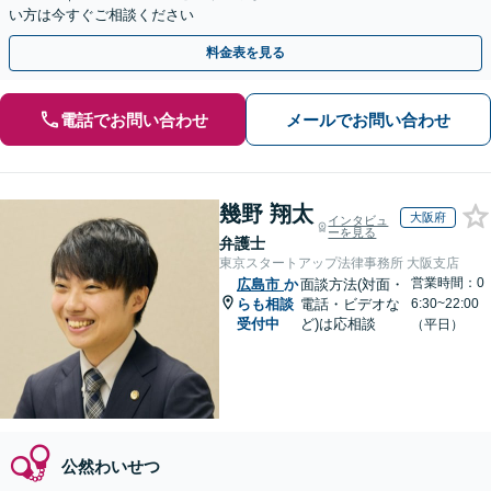
い方は今すぐご相談ください
料金表を見る
電話でお問い合わせ
メールでお問い合わせ
幾野 翔太
大阪府
インタビュ
ーを見る
弁護士
東京スタートアップ法律事務所 大阪支店
営業時間：0
広島市
か
面談方法(対面・
らも相談
電話・ビデオな
6:30~22:00
受付中
ど)は応相談
（平日）
公然わいせつ