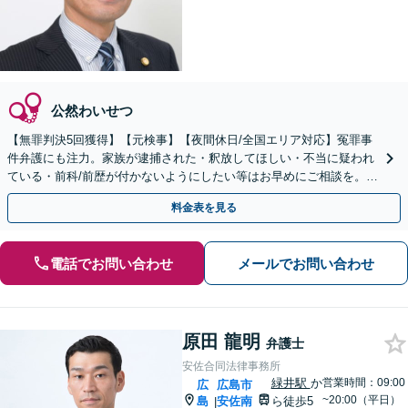
公然わいせつ
【無罪判決5回獲得】【元検事】【夜間休日/全国エリア対応】冤罪事
件弁護にも注力。家族が逮捕された・釈放してほしい・不当に疑われ
ている・前科/前歴が付かないようにしたい等はお早めにご相談を。迅
速に的確な対応に定評あり【分割払い可】
料金表を見る
電話でお問い合わせ
メールでお問い合わせ
原田 龍明
弁護士
安佐合同法律事務所
緑井駅
か
営業時間：09:00
広
広島市
~20:00（平日）
島
安佐南
ら徒歩5
|