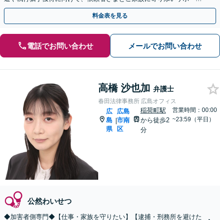
いたします【猿猴橋町駅2分】
料金表を見る
電話でお問い合わせ
メールでお問い合わせ
高橋 沙也加
弁護士
春田法律事務所 広島オフィス
稲荷町駅
営業時間：00:00
広
広島
~23:59（平日）
島
市南
から徒歩2
|
県
区
分
公然わいせつ
◆加害者側専門◆【仕事・家族を守りたい】【逮捕・刑務所を避けた