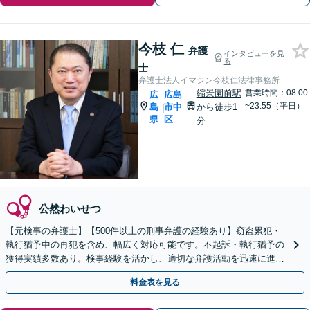
今枝 仁
弁護
インタビューを見
る
士
弁護士法人イマジン今枝仁法律事務所
縮景園前駅
営業時間：08:00
広
広島
~23:55（平日）
島
市中
から徒歩1
|
県
区
分
公然わいせつ
【元検事の弁護士】【500件以上の刑事弁護の経験あり】窃盗累犯・
執行猶予中の再犯を含め、幅広く対応可能です。不起訴・執行猶予の
獲得実績多数あり。検事経験を活かし、適切な弁護活動を迅速に進め
てまいります【初回相談無料】【土日祝相談可】
料金表を見る