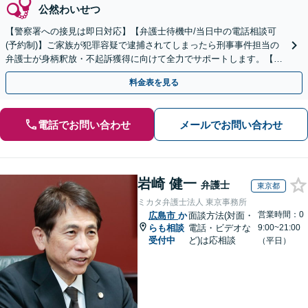
公然わいせつ
【警察署への接見は即日対応】【弁護士待機中/当日中の電話相談可
(予約制)】ご家族が犯罪容疑で逮捕されてしまったら刑事事件担当の
弁護士が身柄釈放・不起訴獲得に向けて全力でサポートします。【毎
月100名以上の相談実績】【全国対応】
料金表を見る
電話でお問い合わせ
メールでお問い合わせ
岩崎 健一
弁護士
東京都
ミカタ弁護士法人 東京事務所
営業時間：0
広島市
か
面談方法(対面・
らも相談
電話・ビデオな
9:00~21:00
受付中
ど)は応相談
（平日）