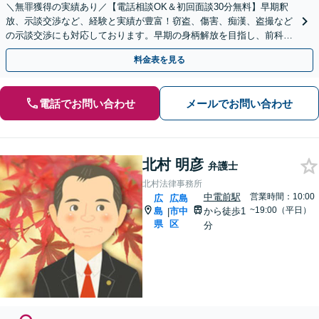
＼無罪獲得の実績あり／【電話相談OK＆初回面談30分無料】早期釈
放、示談交渉など、経験と実績が豊富！窃盗、傷害、痴漢、盗撮など
の示談交渉にも対応しております。早期の身柄解放を目指し、前科の
回避に向けて尽力します【法テラス利用可】
料金表を見る
電話でお問い合わせ
メールでお問い合わせ
北村 明彦
弁護士
北村法律事務所
中電前駅
営業時間：10:00
広
広島
~19:00（平日）
島
市中
から徒歩1
|
県
区
分