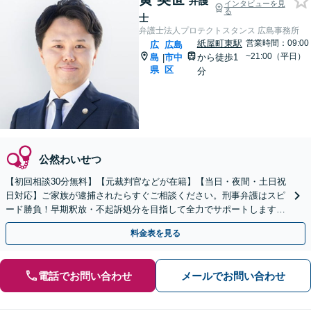
弁護
インタビューを見
る
士
弁護士法人プロテクトスタンス 広島事務所
紙屋町東駅
営業時間：09:00
広
広島
~21:00（平日）
島
市中
から徒歩1
|
県
区
分
公然わいせつ
【初回相談30分無料】【元裁判官などが在籍】【当日・夜間・土日祝
日対応】ご家族が逮捕されたらすぐご相談ください。刑事弁護はスピ
ード勝負！早期釈放・不起訴処分を目指して全力でサポートします。
【スピード対応】
料金表を見る
電話でお問い合わせ
メールでお問い合わせ