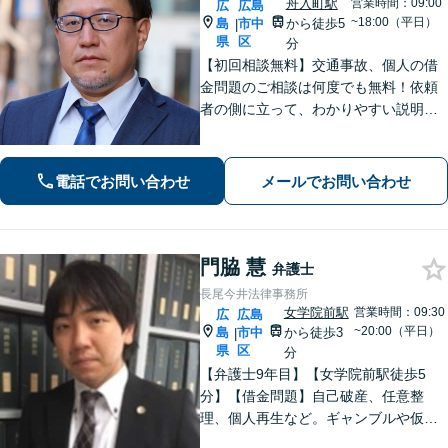
舟入町駅
営業時間：09:00
広
広島
~18:00（平日）
島
市中
から徒歩5
|
県
区
分
【初回相談無料】交通事故、個人の借
金問題のご相談は何度でも無料！依頼
者の側に立って、わかりやすい説明を
心がけます。一番頼れる弁護士を目指
します【元エンジニアの弁護士】お気
軽にご相談ください【WEB面談可】
電話でお問い合わせ
メールでお問い合わせ
【広島電鉄舟入町駅・土橋駅徒歩5分】
門脇 慧
弁護士
長尾今井法律事務所
女学院前駅
営業時間：09:30
広
広島
~20:00（平日）
島
市中
から徒歩3
|
県
区
分
【弁護士9年目】【女学院前駅徒歩5
分】【借金問題】自己破産、任意整
理、個人再生など。ギャンブルや仮想
通貨で破産した場合もご相談ください