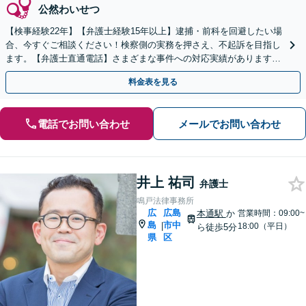
公然わいせつ
【検事経験22年】【弁護士経験15年以上】逮捕・前科を回避したい場
合、今すぐご相談ください！検察側の実務を押さえ、不起訴を目指し
ます。【弁護士直通電話】さまざまな事件への対応実績があります。
【秘密厳守】【中電前電停から徒歩1分】
料金表を見る
電話でお問い合わせ
メールでお問い合わせ
井上 祐司
弁護士
鳴戸法律事務所
広
広島
本通駅
か
営業時間：09:00~
島
市中
|
18:00（平日）
ら徒歩5分
県
区