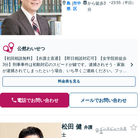
~23:55（平日）
島
市中
から徒歩3
|
県
区
分
公然わいせつ
【初回相談無料】【弁護士直通】【即日相談対応可】【女学院前徒歩
3分】刑事事件は初動対応のスピードが鍵です。逮捕されそう・家族
が逮捕されてしまったという場合、いち早くご連絡ください。フット
ワークを活かして迅速に対応します。
料金表を見る
電話でお問い合わせ
メールでお問い合わせ
松田 健
弁護
インタビューを見
る
士