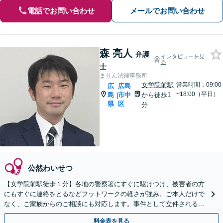
電話でお問い合わせ
メールでお問い合わせ
森 亮人
弁護
インタビューを見
る
士
まりん法律事務所
女学院前駅
営業時間：09:00
広
広島
~18:00（平日）
島
市中
から徒歩1
|
県
区
分
公然わいせつ
【女学院前駅徒歩１分】各地の警察署にすぐに駆けつけ、被害者の方
にもすぐに連絡をとるなどフットワークの軽さが強み。ご本人だけで
なく、ご家族からのご相談にも対応します。事件として立件される前
のご相談にも対応できます。
料金表を見る