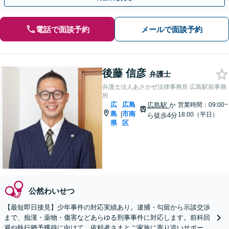
電話で面談予約
メールで面談予約
後藤 信彦
弁護士
弁護士法人あさかぜ法律事務所 広島駅前事務
所
広
広島
広島駅
か
営業時間：09:00~
島
市南
|
18:00（平日）
ら徒歩4分
県
区
公然わいせつ
【最短即日接見】少年事件の対応実績あり。逮捕・勾留から示談交渉
まで、痴漢・薬物・傷害などあらゆる刑事事件に対応します。前科回
避や執行猶予獲得に向けて、依頼者さまとご家族に寄り添いサポート