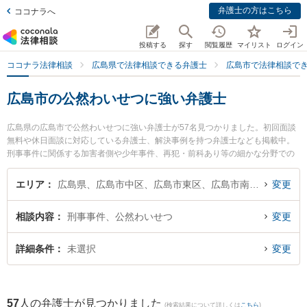
弁護士の方はこちら
ココナラへ
投稿する
探す
閲覧履歴
マイリスト
ログイン
ココナラ法律相談
広島県で法律相談できる弁護士
広島市で法律相談で
広島市の公然わいせつに強い弁護士
広島県の広島市で公然わいせつに強い弁護士が57名見つかりました。初回面談
無料や休日面談に対応している弁護士、解決事例を持つ弁護士なども掲載中。
刑事事件に関係する加害者側や少年事件、再犯・前科あり等の細かな分野での
絞り込み検索もでき便利です。特にひろしまアイビー法律事務所の蔦尾 健太郎
弁護士やまりん法律事務所の森 亮人弁護士、弁護士法人あさかぜ法律事務所 広
エリア
広島県、広島市中区、広島市東区、広島市南区、広島市西区、広島市安佐南区、広島市安佐北区、広島市安芸区、広島市佐伯区
変更
島駅前事務所の後藤 信彦弁護士のプロフィール情報や弁護士費用、強みなどが
注目されています。『広島市で土日や夜間に発生した公然わいせつのトラブル
相談内容
刑事事件、公然わいせつ
変更
を今すぐに弁護士に相談したい』『公然わいせつのトラブル解決の実績豊富な
近くの弁護士を検索したい』『初回相談無料で公然わいせつを法律相談できる
広島市内の弁護士に相談予約したい』などでお困りの相談者さんにおすすめで
詳細条件
未選択
変更
す。
57
人の弁護士が見つかりました
(検索結果について詳しくは
こちら
)