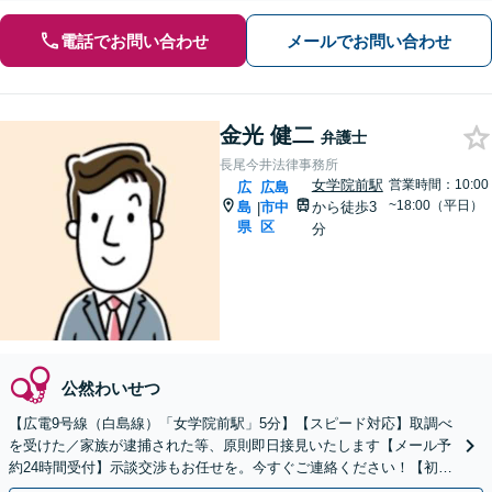
電話でお問い合わせ
メールでお問い合わせ
金光 健二
弁護士
長尾今井法律事務所
女学院前駅
営業時間：10:00
広
広島
~18:00（平日）
島
市中
から徒歩3
|
県
区
分
公然わいせつ
【広電9号線（白島線）「女学院前駅」5分】【スピード対応】取調べ
を受けた／家族が逮捕された等、原則即日接見いたします【メール予
約24時間受付】示談交渉もお任せを。今すぐご連絡ください！【初回
相談無料】【休日・夜間対応可】