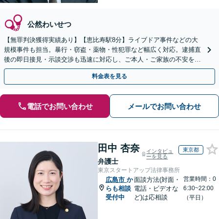
公然わいせつ
【無罪判決獲得実績あり】【恵比寿駅8分】ライブドア事件などの大
規模事件も担当。暴行・窃盗・薬物・性犯罪など幅広く対応。逮捕直
後の即日接見・示談交渉も迅速に対応し、ご本人・ご家族の不安を最
小限に抑えます。【初回相談可能】【WEB面談可能】
料金表を見る
電話でお問い合わせ
メールでお問い合わせ
田中 杏奈
東京都
インタビュ
ーを見る
弁護士
東京スタートアップ法律事務所
営業時間：0
広島市
か
面談方法(対面・
らも相談
電話・ビデオな
6:30~22:00
受付中
ど)は応相談
（平日）