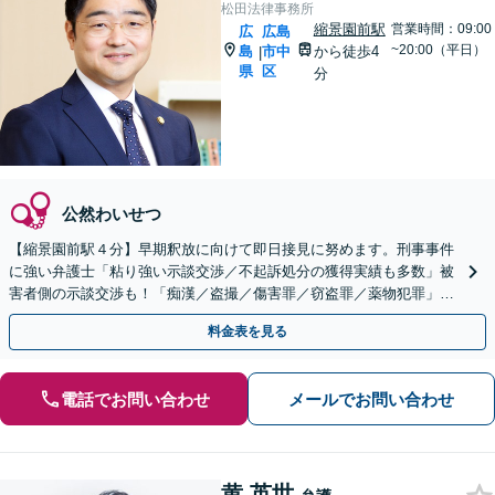
松田法律事務所
縮景園前駅
営業時間：09:00
広
広島
~20:00（平日）
島
市中
から徒歩4
|
県
区
分
公然わいせつ
【縮景園前駅４分】早期釈放に向けて即日接見に努めます。刑事事件
に強い弁護士「粘り強い示談交渉／不起訴処分の獲得実績も多数」被
害者側の示談交渉も！「痴漢／盗撮／傷害罪／窃盗罪／薬物犯罪」
【休日・夜間相談】【裁判員裁判の経験あり】
料金表を見る
電話でお問い合わせ
メールでお問い合わせ
黄 英世