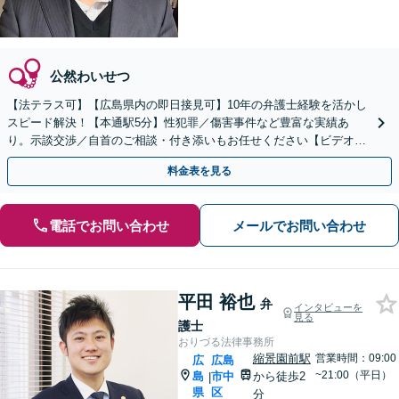
公然わいせつ
【法テラス可】【広島県内の即日接見可】10年の弁護士経験を活かし
スピード解決！【本通駅5分】性犯罪／傷害事件など豊富な実績あ
り。示談交渉／自首のご相談・付き添いもお任せください【ビデオ面
談可】【初回相談無料】
料金表を見る
電話でお問い合わせ
メールでお問い合わせ
平田 裕也
弁
インタビューを
見る
護士
おりづる法律事務所
縮景園前駅
営業時間：09:00
広
広島
~21:00（平日）
島
市中
から徒歩2
|
県
区
分