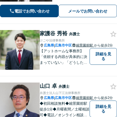
【交通事故】後遺症の認定、賠償金額
などご相談ください【夜間土日祝相談
電話でお問い合わせ
メールでお問い合わせ
可】【初回相談無料】【Zoom面談可】
家護谷 秀裕
弁護士
けごや法律事務所
広島県
広島市中区
縮景園前駅
から徒歩2分
|
【アットホームな事務所】
詳細を見
「依頼する内容が具体的に決
る
まっていない」「どうしたら
いいか分からない」という方
もまずはご相談ください。主
に離婚、交通事故、刑事事
山口 卓
件、借金問題、消費者被害を
弁護士
取り扱っております。
弁護士法人山下江法律事務所
広島県
広島市中区
縮景園前駅
から徒歩2分
|
◆初回相談無料◆縮景園前駅
詳細を見
徒歩1分◆月曜夜間／土曜相談
る
可◆電話／オンライン相談可