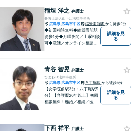
ト・ＳＮＳトラブル、知的財
稲垣 洋之
産、相続・遺言、交通事故な
弁護士
ど
弁護士法人山下江法律事務所
広島県
広島市中区
縮景園前駅
から徒歩2分
|
◆初回相談無料◆縮景園前駅
詳細を見
徒歩1分◆月曜夜間／土曜相談
る
可◆電話／オンライン相談可
◆相談実績36,000件以上（事
務所総数）◆交通事故、離
婚・不貞慰謝料請求、相続・
青谷 智晃
遺言など民事・家事事件全般
弁護士
など
ひまわり法律事務所
広島県
広島市中区
八丁堀駅
から徒歩5分
|
【女学院前駅3分・八丁堀駅5
詳細を見
分】【弁護歴20年以上】初回
る
相談無料！離婚／相続／医療
問題／借金、なんでもご相談
ください！じっくり、丁寧に
相談に乗り、解決まで導き、
下西 祥平
結果に納得いただけるよう尽
弁護士