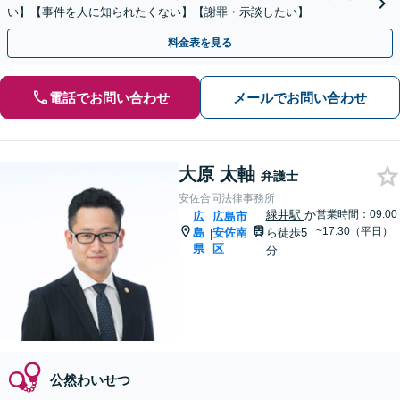
い】【事件を人に知られたくない】【謝罪・示談したい】
料金表を見る
電話でお問い合わせ
メールでお問い合わせ
大原 太軸
弁護士
安佐合同法律事務所
緑井駅
か
営業時間：09:00
広
広島市
~17:30（平日）
島
安佐南
ら徒歩5
|
県
区
分
公然わいせつ