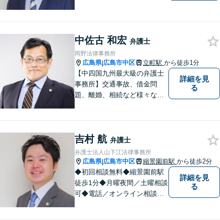
◆相談実績36,000件以上（事
務所総数）◆民事事件（任意
整理・自己破産、債権回収
中佐古 和宏
等）、家事事件（離婚・相続
弁護士
等）、刑事事件（刑事弁護、
岡野法律事務所
告訴、犯罪被害者支援等）な
広島県
広島市中区
立町駅
から徒歩1分
|
ど
【中四国九州最大級の弁護士
詳細を見
事務所】交通事故、借金問
る
題、離婚、相続など様々な問
題について、「何度でも無
料」の相談を行っています！
まずはお気軽にご相談くださ
吉村 航
い！
弁護士
弁護士法人山下江法律事務所
広島県
広島市中区
縮景園前駅
から徒歩2分
|
◆初回相談無料◆縮景園前駅
詳細を見
徒歩1分◆月曜夜間／土曜相談
る
可◆電話／オンライン相談可
◆相談実績36,000件以上（事
務所総数）◆インターネッ