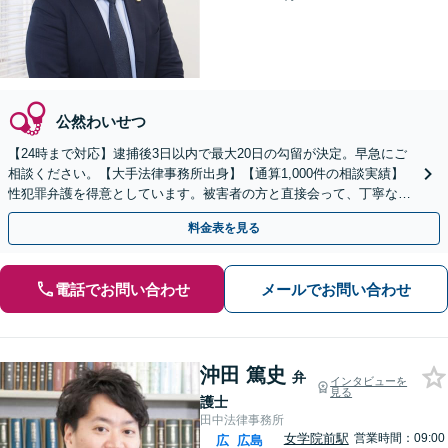
公然わいせつ
【24時まで対応】逮捕後3日以内で最大20日の勾留が決定。早急にご
相談ください。【大手法律事務所出身】【通算1,000件の相談実績】
性犯罪弁護を得意としています。被害者の方と直接会って、丁寧な示
談交渉。少年犯罪／違法薬物／詐欺事件にも対応。
料金表を見る
電話でお問い合わせ
メールでお問い合わせ
沖田 篤史
弁
インタビューを
見る
護士
田中法律事務所
女学院前駅
営業時間：09:00
広
広島