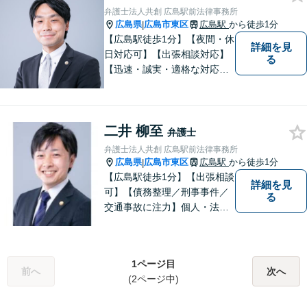
力します！【駐車場有】
弁護士法人共創 広島駅前法律事務所
広島県
広島市東区
広島駅
から徒歩1分
|
【広島駅徒歩1分】【夜間・休
詳細を見
日対応可】【出張相談対応】
る
【迅速・誠実・適格な対応】
弊事務所は、依頼者の皆様の
ための法律事務所です。皆様
にとってのアクセスを何より
二井 柳至
重視しています。また、弊事
弁護士
務所は迅速な対応・回答を最
弁護士法人共創 広島駅前法律事務所
優先にしています。
広島県
広島市東区
広島駅
から徒歩1分
|
【広島駅徒歩1分】【出張相談
詳細を見
可】【債務整理／刑事事件／
る
交通事故に注力】個人・法人
どちらも可◎依頼者がアクセ
スしやすい環境づくりに尽力
しています。すべての依頼者
1ページ目
の「平和」が実現できるよ
前へ
次へ
(2ページ中)
う、依頼者一人ひとりに寄り
添い、解決へ導きます。