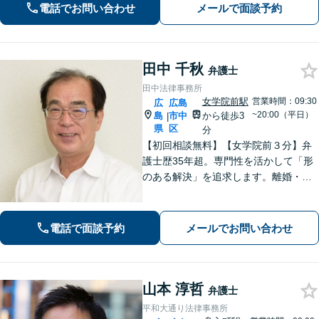
験を活かした的確な対応で、企業の発
電話でお問い合わせ
メールで面談予約
展と経営をサポート。顧問契約もお任
せください
田中 千秋
弁護士
田中法律事務所
女学院前駅
営業時間：09:30
広
広島
~20:00（平日）
島
市中
から徒歩3
|
県
区
分
【初回相談無料】【女学院前３分】弁
護士歴35年超。専門性を活かして「形
のある解決」を追求します。離婚・債
務整理・不動産・相続・企業法務な
ど、個人・法人ともに実績豊富です。
話しやすい弁護士に是非ご相談くださ
電話で面談予約
メールでお問い合わせ
い。（合同庁舎内郵便局近く）
山本 淳哲
弁護士
平和大通り法律事務所