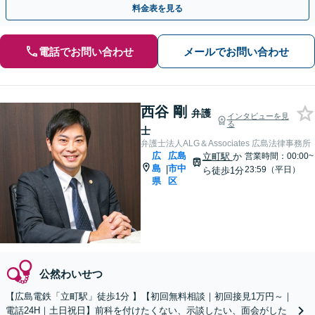
料金表を見る
電話でお問い合わせ
メールでお問い合わせ
西谷 剛
弁護
インタビューを見
る
士
弁護士法人ALG＆Associates 広島法律事務所
広
広島
立町駅
か
営業時間：00:00~
島
市中
|
23:59（平日）
ら徒歩1分
県
区
公然わいせつ
【広島電鉄「立町駅」徒歩1分 】【初回無料相談｜初回接見1万円～｜
電話24H｜土日祝日】前科を付けたくない、示談したい、面会がした