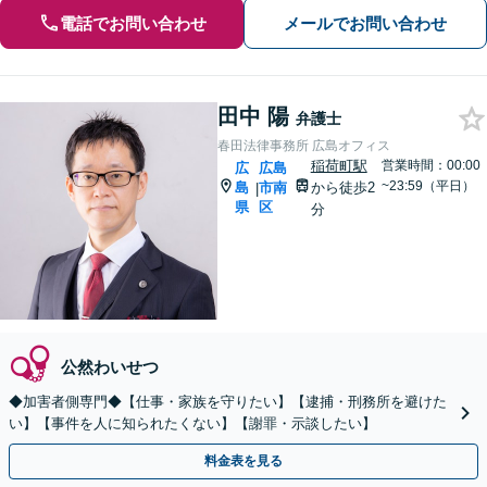
電話でお問い合わせ
メールでお問い合わせ
田中 陽
弁護士
春田法律事務所 広島オフィス
稲荷町駅
営業時間：00:00
広
広島
~23:59（平日）
島
市南
から徒歩2
|
県
区
分
公然わいせつ
◆加害者側専門◆【仕事・家族を守りたい】【逮捕・刑務所を避けた
い】【事件を人に知られたくない】【謝罪・示談したい】
料金表を見る