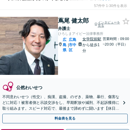
57件中 1-30件を表示
蔦尾 健太郎
インタビューを
見る
弁護士
ひろしまアイビー法律事務所
女学院前駅
営業時間：09:00
広
広島
~20:00（平日）
島
市中
から徒歩1
|
県
区
分
公然わいせつ
不同意わいせつ（性交）、痴漢、盗撮、のぞき、薬物、暴行、傷害な
どに対応！被害者側と示談交渉をし、早期釈放や減刑、不起訴獲得に
取り組みます。スピード対応で、最後まで諦めずに闘います【休日・
夜間対応】【女学院前駅1分】【弁護士歴15年以上】
料金表を見る