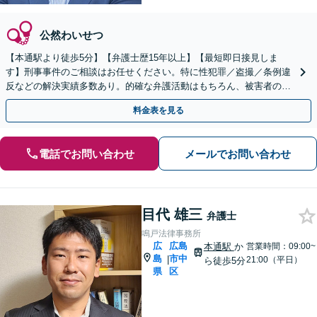
公然わいせつ
【本通駅より徒歩5分】【弁護士歴15年以上】【最短即日接見しま
す】刑事事件のご相談はお任せください。特に性犯罪／盗撮／条例違
反などの解決実績多数あり。的確な弁護活動はもちろん、被害者の方
との示談交渉もお任せください【土日・祝日対応可】
料金表を見る
電話でお問い合わせ
メールでお問い合わせ
目代 雄三
弁護士
鳴戸法律事務所
広
広島
本通駅
か
営業時間：09:00~
島
市中
|
21:00（平日）
ら徒歩5分
県
区