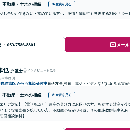
不動産・土地の相続
料金表を見る
話し合いができない・揉めている方へ｜感情と関係性も整理する相続サポー
せ
メール
隼也
弁護士
インタビューを見る
法律事務所
市東住吉区
からも相談受付中
面談方法(対面・電話・ビデオなど)は応相談
営業時
不動産・土地の相続
料金表を見る
エリア対応】【電話相談可】遺産の分け方にお困りの方。相続する財産が少
いような遺言書を残したい方。不動産がらみの相続、その他多数解決事例あ
初回相談無料】