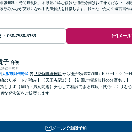
相談無料・時間無制限】不動産の絡む複雑な遺産分割はお任せください。相
家族みんなが笑顔になれる円満解決を目指します。揉めないための遺言書作
せ
メール
貴子
弁護士
合法律事務所
府
大阪市阿倍野区
大阪阿部野橋駅
から徒歩3分
営業時間：10:00~19:00（平
|
線のサポートが強み】【天王寺駅3分】【初回ご相談無料の分野あり】
指します【離婚・男女問題】安心して相談できる環境・関係づくりを心
切な解決策をご提案します
メールで面談予約