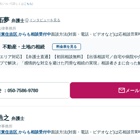
果について詳しくは
こちら
)
拓夢
弁護士
インタビューを見る
法律事務所
市東住吉区
からも相談受付中
面談方法(対面・電話・ビデオなど)は応相談
営業時
不動産・土地の相続
料金表を見る
エリア対応】【弁護士直通】【初回相談無料】【出張相談可／自宅や病院や
プで解決」「感情的な対立を避けた円滑な相続の実現」相談者さまに合った
せ
メール
浩之
弁護士
律事務所
市東住吉区
からも相談受付中
面談方法(対面・電話・ビデオなど)は応相談
営業時