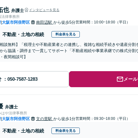
拓也
弁護士
インタビューを見る
西法律事務所
府
大阪市阿倍野区
南田辺駅
から徒歩5分
営業時間：10:00~18:00（平日）
|
不動産・土地の相続
料金表を見る
相談無料】「税理士や不動産業者との連携し、複雑な相続手続きや遺産分割
から協議・調停まで一貫してサポート「不動産相続や事業承継での株式分割
・夜間相談可】
せ
メール
優
弁護士
みはや法律事務所
府
大阪市阿倍野区
文の里駅
から徒歩1分
営業時間：09:30~18:00（平日）
|
不動産・土地の相続
料金表を見る