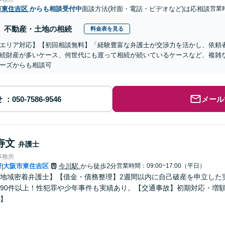
市東住吉区
からも相談受付中
面談方法(対面・電話・ビデオなど)は応相談
営業時
不動産・土地の相続
料金表を見る
エリア対応】【初回相談無料】「経験豊富な弁護士が交渉力を活かし、依頼
続財産が多いケース、何世代にも渡って相続が続いているケースなど、複雑
ーズからも相談可
せ
メール
寿文
弁護士
事務所
府
大阪市東住吉区
今川駅
から徒歩2分
営業時間：09:00~17:00（平日）
|
地域密着弁護士】【借金・債務整理】2週間以内に自己破産を申立した
90件以上！性犯罪や少年事件も実績あり。【交通事故】初期対応・増額
】