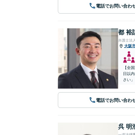
電話でお問い合わ
都 裕
弁護士法
大阪
【全国
日以内
さい」
電話でお問い合わ
呉 明
一道法律