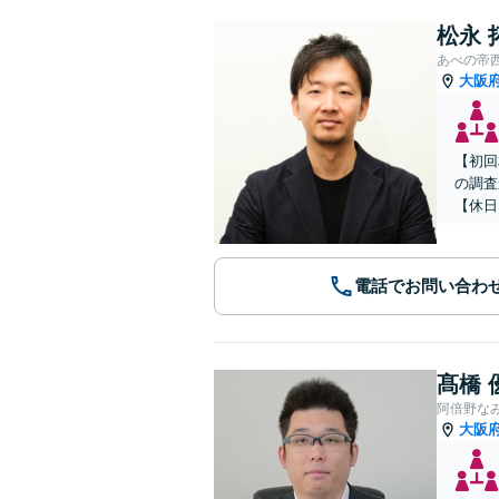
松永 
あべの帝
大阪
【初回
の調査
【休日
電話でお問い合わ
髙橋 
阿倍野な
大阪