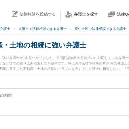
法律相談を投稿する
弁護士を探す
法律Q
弁護士
大阪市で法律相談できる弁護士
東住吉区で法律相談できる弁護士
産・土地の相続に強い弁護士
に強い弁護士が1名見つかりました。初回面談無料や分割払いに対応している弁護
かな分野での絞り込み検索もでき便利です。特に片岸法律事務所の片岸 寿文弁護士
夜間に発生した不動産・土地の相続のトラブルを今すぐに弁護士に相談したい』『
不動産・土地の相続を法律相談できる大阪市東住吉区内の弁護士に相談予約したい
の相続