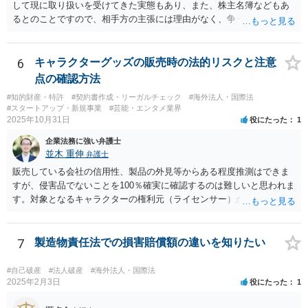
して現に取り扱いを受けてきた実態もあり、また、株主名簿などもあ
るとのことですので、相手方の主張には理由がなく、争う余地はある
かと思われます。 相手方が任意に主張の撤回をしないのであれば、株
主手の地位確認請求を訴訟などで実施し、正式に権利関係を明らかに
することも考えられます。 また、仮に株式の割り当てがなされていな
6
キャラクターグッズの販売時の法的リスクと注意
いとのことであれば、出資契約の前提が果たされていないことになり
点の確認方法
ますので、債務不履行を理由に契約を解除し、100万円の返金を要求す
#知的財産・特許
#契約書作成・リーガルチェック
#海外法人・国際法
ることも考えられるかと思慮いたします。 この他、持ち株比率などに
#スタートアップ・新規事業
#芸能・エンタメ業界
もよりますが、過半数を確保できるのであれば、相手方の解任請求を
2025年10月31日
役にたった
1
実施し、相手方を当該会社から排除する方法も出て着うるかと思慮い
企業法務に強い弁護士
たします。 いずれの手段をとるとしても、当時のやり取りや契約内
並木 重伸
弁護士
容、相手方の主張内容などによっても、とるべき手段が異なってきま
すので、本格的に争うことをお考えであれば、関連資料をお持ちのう
販売している会社の信用性、製品の外見等からある程度推測はできま
え、個別に弁護士にご相談をし、対策を立てていくべきと思慮いたし
すが、侵害品でないことを100％確実に確認するのは難しいと思われま
ます。
す。対象となるキャラクターの権利元（ライセンサー）がわかるので
あれば、直接権利元に確認することが考えられます。 「絵師などに依
頼し絵を作ってもらいそれを元に工場へ作成依頼などした場合」につ
いては、作ってもらった絵がオリジナルのものであれば問題はありま
7
製造物責任法での損害賠償額の違いを知りたい
せんが（ただし絵師などから権利を得ておく必要があります。）、既
存のキャラクターやそれに類似するものであれば、その権利元から許
#自己破産
#法人破産
#海外法人・国際法
諾を受けない限り著作権侵害となる可能性が高いです。
2025年2月3日
役にたった
1