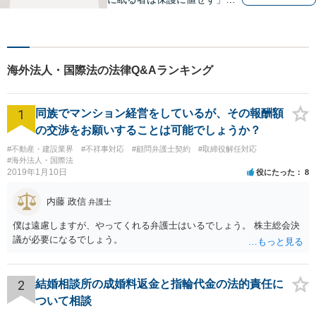
いう言葉に出会い、権利を行
使できずにいる方々の力にな
りたいと弁護士を志しまし
た。 これまで多様なご相談に
海外法人・国際法の法律Q&Aランキング
向き合ってきた経験を活か
し、丁寧かつ柔軟な対応を心
がけています。
1
同族でマンション経営をしているが、その報酬額
の交渉をお願いすることは可能でしょうか？
#不動産・建設業界
#不祥事対応
#顧問弁護士契約
#取締役解任対応
#海外法人・国際法
2019年1月10日
役にたった
8
内藤 政信
弁護士
僕は遠慮しますが、やってくれる弁護士はいるでしょう。 株主総会決
議が必要になるでしょう。
2
結婚相談所の成婚料返金と指輪代金の法的責任に
ついて相談