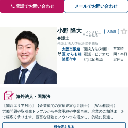
電話でお問い合わせ
メールでお問い合わせ
小野 隆大
大阪府
インタビュ
ーを見る
弁護士
弁護士法人啓葉法律事務所
営業時
大阪市浪速
面談方法(対面・
区
からも相
電話・ビデオな
間：本日
談受付中
ど)は応相談
定休日
海外法人・国際法
【関西エリア対応】【企業顧問の実績豊富な弁護士】【Web相談可】
労働問題や取引先トラブルから事業承継や事業再生、廃業のご相談ま
で幅広く承ります。豊富な経験とノウハウを活かし、的確に見通しを
立て先手を打った対応が強みです。顧問契約の実績も多数
料金表を見る