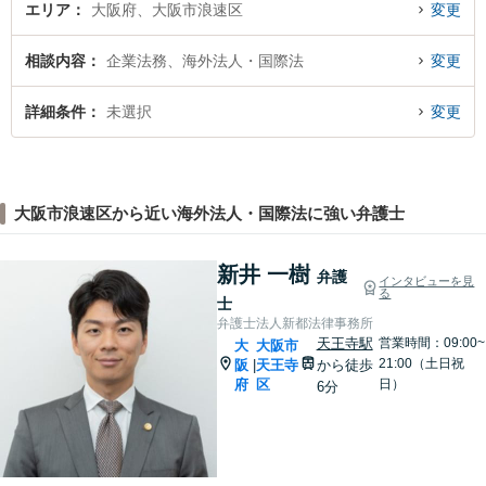
エリア
大阪府、大阪市浪速区
変更
相談内容
企業法務、海外法人・国際法
変更
詳細条件
未選択
変更
大阪市浪速区から近い海外法人・国際法に強い弁護士
新井 一樹
弁護
インタビューを見
る
士
弁護士法人新都法律事務所
天王寺駅
営業時間：09:00~
大
大阪市
21:00（土日祝
阪
天王寺
から徒歩
|
府
区
日）
6分