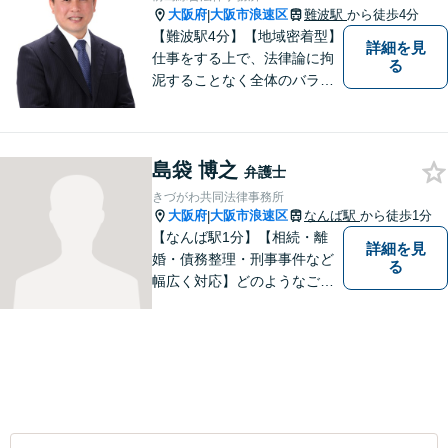
ブルなどご相談ください【休
大阪府
大阪市浪速区
難波駅
から徒歩4分
|
日相談可】
【難波駅4分】【地域密着型】
詳細を見
仕事をする上で、法律論に拘
る
泥することなく全体のバラン
ス論やどのような解決が依頼
者にとってベストかを常に考
えるように心がけています。
島袋 博之
クライアントの話を丁寧に聞
弁護士
き、意思疎通を測った上で最
きづがわ共同法律事務所
適な解決策を提示します。
大阪府
大阪市浪速区
なんば駅
から徒歩1分
|
【なんば駅1分】【相続・離
詳細を見
婚・債務整理・刑事事件など
る
幅広く対応】どのようなご相
談でも、お一人おひとりのお
気持ちに寄り添い、分かりや
すい説明と丁寧な対応を心が
けています。一緒に解決への
道筋を考えてまいります。