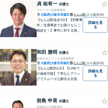
貞 祐有一
をできるだけ少なく！相談し
弁護士
やすい環境づくりに努め、納
ラディウス法律事務所
得できる解決を目指します！
大阪府
大阪市浪速区
なんば駅
から徒歩3分
|
【なんば駅徒歩3分】【刑事事
詳細を見
件／交通事故でお困りならご
る
相談を！】事件に対する熱い
想いと粘り強さを武器に、皆
様に穏やかな生活を提供すべ
く尽力します。依頼者目線で
和田 雅明
の弁護を大切にしておりま
弁護士
す。【LINEやメールの問い合
弁護士法人フィル法律事務所
わせ可】
大阪府
大阪市浪速区
なんば駅
から徒歩1分
|
【なんば駅約1分】【LINEで
詳細を見
の連絡可能】丁寧なヒアリン
る
グでスムーズな解決を目指し
ます！依頼者さまに寄り添い
親身に対応。豊富な解決実績
とノウハウに自信あり。交通
前島 申長
事故の被害に遭われた場合／
弁護士
借金でお困りの方／相続トラ
前島綜合法律事務所