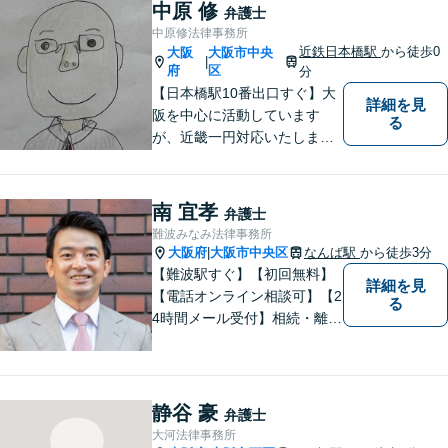
中原 修
弁護士
中原修法律事務所
近鉄日本橋駅
から徒歩0
大阪
大阪市中央
|
府
区
分
【日本橋駅10番出口すぐ】大
詳細を見
阪を中心に活動しています
る
が、近畿一円対応いたしま
す。借金問題・交通事故・離
婚・相続といった身の回りの
トラブルから、刑事・詐欺、
南 宜孝
弁護士
公害・行政事件まであらゆる
難波みなみ法律事務所
問題のご相談を承ります。小
大阪府
大阪市中央区
なんば駅
から徒歩3分
|
さな悩み事でもお気軽にお問
【難波駅すぐ】【初回無料】
詳細を見
合わせください。
【電話オンライン相談可】【2
る
4時間メール受付】相続・離
婚・借金整理を中心に、数多
くの案件をお受けしてきまし
た。お客さまに親しみやすい
身近な弁護士であり続けるよ
静谷 豪
弁護士
う心掛けています。町のお医
大河法律事務所