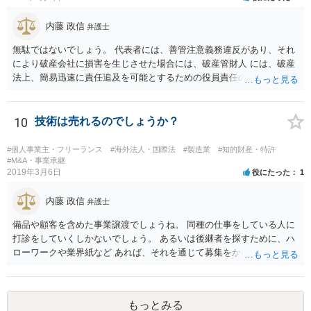
内藤 政信
弁護士
無駄ではないでしょう。 代表者には、善管注意義務違反があり、それ
により破産会社に損害を生じさせた場合には、破産管財人 には、破産
法上、簡易迅速に責任追及を可能とするための役員責任の査定申立て
の手続が用意されてい るからです。（破産法178条）。
10
技術は売れるのでしょうか？
#個人事業主・フリーランス
#海外法人・国際法
#製造業
#知的財産・特許
#M&A・事業承継
2019年3月6日
役にたった
1
内藤 政信
弁護士
備品や顧客を含めた事業譲渡でしょうね。 同種の仕事をしている人に
打診をしていくしかないでしょう。 あるいは後継者を探すために、ハ
ローワークや業界紙など あれば、それを通じて募集をかけてみるか。
もっとみる