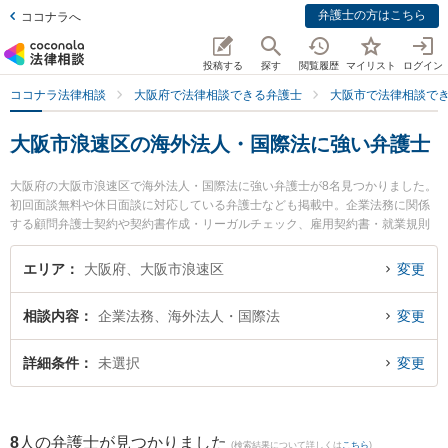
弁護士の方はこちら
ココナラへ
投稿する
探す
閲覧履歴
マイリスト
ログイン
ココナラ法律相談
大阪府で法律相談できる弁護士
大阪市で法律相談で
大阪市浪速区の海外法人・国際法に強い弁護士
大阪府の大阪市浪速区で海外法人・国際法に強い弁護士が8名見つかりました。
初回面談無料や休日面談に対応している弁護士なども掲載中。企業法務に関係
する顧問弁護士契約や契約書作成・リーガルチェック、雇用契約書・就業規則
作成等の細かな分野での絞り込み検索もでき便利です。特に弁護士法人法律事
務所ロイヤーズ・ハイの田中 今日太弁護士や弁護士法人植田法律会計の植田 諭
エリア
大阪府、大阪市浪速区
変更
弁護士、弁護士法人法律事務所ロイヤーズ・ハイの永田 順子弁護士のプロフィ
ール情報や弁護士費用、強みなどが注目されています。『大阪市浪速区で土日
相談内容
企業法務、海外法人・国際法
変更
や夜間に発生した海外法人・国際法のトラブルを今すぐに弁護士に相談した
い』『海外法人・国際法のトラブル解決の実績豊富な近くの弁護士を検索した
い』『初回相談無料で海外法人・国際法を法律相談できる大阪市浪速区内の弁
詳細条件
未選択
変更
護士に相談予約したい』などでお困りの相談者さんにおすすめです。
8
人の弁護士が見つかりました
(検索結果について詳しくは
こちら
)