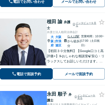
電話でお問い合わせ
メールでお問い合わせ
にお電話ください【当日／夜間／休日
の相談可】
植田 諭
弁護
インタビューを見
る
士
弁護士法人植田法律会計
なんば駅
営業時間：10:00~
大
大阪
17:00（土日祝
阪
市浪
から徒歩2
|
府
速区
日）
分
【初回３０分無料】【Google口コミ高
評価⭐️】☕️おしゃれな相談室🍃安心・リ
ラックスしてお話しいただけます。ネ
ット上にはない、オンリーワンの解決
策を一緒に考えていきましょう！【土
電話で面談予約
メールで面談予約
曜・夜間◎】
永田 順子
弁
インタビューを
見る
護士
弁護士法人法律事務所ロイヤーズ・ハイ