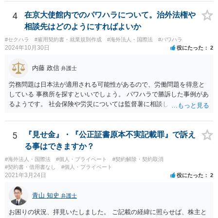
には上記の裁判例のように、貴社に返金義務は無いと判断される可能
というのは無責任というほかないでしょう。 事業承継については，相
性が高いと思われます。）。 指輪代金について: 前述の通り、男性会
続税や贈与税を猶予する特別法な，遺留分について株式価格を遺留分
4
在京大使館内でのパワハラについて。治外法権や
員と女性会員との間の個人間の贈与であり、貴社に法的な返金義務は
算定基礎額から控除したり価額を相続時でなく承継時に固定したりす
相談先はどのようにすればよいか
ないことを、法的根拠と共に冷静に主張する。 「刑事訴訟」との主張
ることのできる特別法が定められています。 買い取る以外の方法につ
#セクハラ
#雇用契約書・就業規則作成
#海外法人・国際法
#パワハラ
に対して: 本件は、契約の履行や返金を巡る民事上の紛争であり、貴社
いても，株式保有割合や状況によるので，具体的に弁護士に相談され
2024年10月30日
役にたった
2
に当初から金銭を騙し取る意図（詐欺罪の構成要件である欺罔行為）
ることをお勧めします。
があったとは考えにくく、刑事事件として立件される可能性は極めて
内藤 政信
弁護士
低いと思われます。 3. 警察からの連絡について 警察は「民事不介
入」を原則としており、契約トラブルなどの個人間の紛争に介入する
労務問題は日本法が適用される可能性があるので、労働問題を得意と
ことはありません。しかし、事件性があるかどうかを判断するため
している 事務所を探すといいでしょう。 パワハラで勝訴した事例があ
に、関係者から事情を聴くことがあります。その場合には誠実な事実
るようです。 社会保険や労災については監督薯に相談してみるといい
説明を行ってください。
でしょう。
5
『見せ金』・『公正証書原本不実記載罪』で訴え
る事はできますか？
#海外法人・国際法
#個人・プライベート
#契約解除・契約取消
#契約書・借用書なし
#個人・プライベート
2021年3月24日
役にたった
2
青山 知史
弁護士
お困りの状況、拝見いたしました。 ご記載の経緯に照らせば、株主と