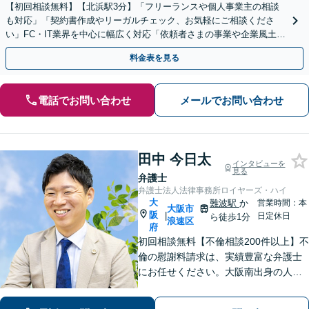
【初回相談無料】【北浜駅3分】「フリーランスや個人事業主の相談
も対応」「契約書作成やリーガルチェック、お気軽にご相談くださ
い」FC・IT業界を中心に幅広く対応「依頼者さまの事業や企業風土を
熟知し、最適な解決策をご提案」【休日・夜間相談可】
料金表を見る
電話でお問い合わせ
メールでお問い合わせ
田中 今日太
インタビューを
見る
弁護士
弁護士法人法律事務所ロイヤーズ・ハイ
大
難波駅
か
営業時間：本
大阪市
阪
|
日定休日
ら徒歩1分
浪速区
府
初回相談無料【不倫相談200件以上】不
倫の慰謝料請求は、実績豊富な弁護士
にお任せください。大阪南出身の人情
派弁護士が対応【交通事故も強い】交
通事故に遭われてお困りの方はお気軽