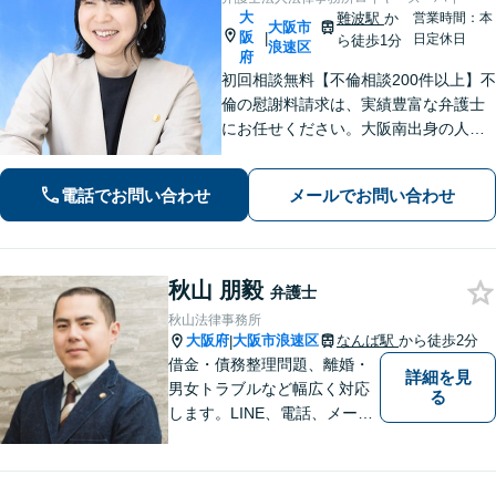
大
難波駅
か
営業時間：本
大阪市
阪
|
日定休日
ら徒歩1分
浪速区
府
初回相談無料【不倫相談200件以上】不
倫の慰謝料請求は、実績豊富な弁護士
にお任せください。大阪南出身の人情
派弁護士が対応【交通事故も強い】交
通事故に遭われてお困りの方はお気軽
電話でお問い合わせ
メールでお問い合わせ
にお電話ください【当日／夜間／休日
の相談可】
秋山 朋毅
弁護士
秋山法律事務所
大阪府
大阪市浪速区
なんば駅
から徒歩2分
|
借金・債務整理問題、離婚・
詳細を見
男女トラブルなど幅広く対応
る
します。LINE、電話、メー
ル、オンライン面談など、使
い慣れたツールで肩の力を抜
いてご相談を！依頼者の負担