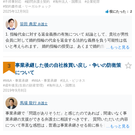
#不祥事対応
#顧問弁護士契約
#海外法人・国際法
#企業犯罪
#契約書作成・リーガルチェック
2025年12月9日
役にたった
2
笹田 典宏
弁護士
1. 指輪代金に対する返金義務の有無について 結論として、貴社が男性
会員に対して婚約指輪の代金を返金する法的な義務を負う可能性は低
いと考えられます。 婚約指輪の授受は、あくまで婚約当事者である男
性会員と女性会員との間の個人的な贈与契約です。結婚相談所である
貴社は、その贈与契約の当事者ではありません。したがって、仮に女
性が返金義務を負う場合であっても、貴社が返金義務を負う法的根拠
3
事業承継した後の自社株買い戻し・争いの防衛策
は見当たりません。 また、国際結婚の仲介契約に関する裁判例では、
について
会員の個人的な理由による破談で追加的に発生した費用は会員自身が
#M&A・事業承継
#M&A・事業承継
#法人・ビジネス
負担すべきであり、仲介業者に責任がない限り、成婚料の支払いを拒
#成年後見(生前の財産管理)
#海外法人・国際法
絶することはできないと判断されています。この裁判例は、仲介業者
2019年9月8日
の責任範囲が、会員間の個人的な問題とは切り離して考えられること
を示唆しており、本件でも同様に、指輪の返還が貴社の責任範囲外の
馬場 龍行
弁護士
問題であると主張する上で参考になります。 2. 今後の対応について
相手方代理人に対し、内容証明郵便などで書面にて貴社の見解を明確
事業承継で「問題がありそうだ」と感じたのであれば，間違いなく事
に伝えることが重要です。その書面には、以下の内容を盛り込むこと
業承継の支援ができる弁護士に相談すべきです。 質問いただいた内容
が考えられます。 成婚料について: 円満な解決を優先する観点から、
について率直な感想は，普通は事業承継させる前に株をしっかり集め
経営判断として返金に応じる意向であることを伝える（ただし、法的
てから承継者に譲渡するけどな？です。承継してから株を集めなさい