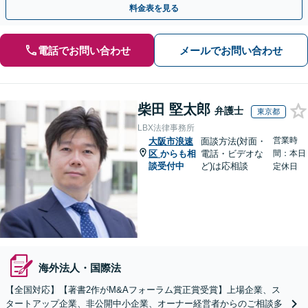
料金表を見る
電話でお問い合わせ
メールでお問い合わせ
柴田 堅太郎
弁護士
東京都
LBX法律事務所
営業時
大阪市浪速
面談方法(対面・
区
からも相
電話・ビデオな
間：本日
談受付中
ど)は応相談
定休日
海外法人・国際法
【全国対応】【著書2作がM&Aフォーラム賞正賞受賞】上場企業、ス
タートアップ企業、非公開中小企業、オーナー経営者からのご相談多