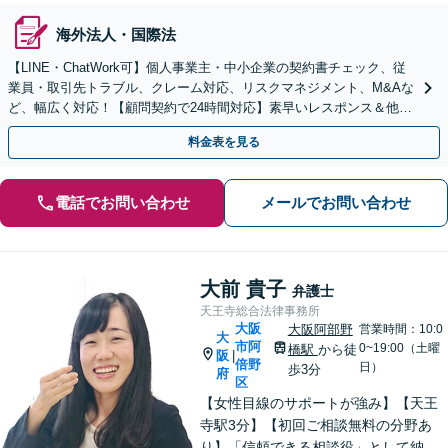
海外法人・国際法
【LINE・ChatWork可】個人事業主・中小企業の契約書チェック、従
業員・取引先トラブル、クレーム対応、リスクマネジメント、M&Aな
ど、幅広く対応！【顧問契約で24時間対応】素早いレスポンス＆他士
業連携可【英語・韓国語対応】
料金表を見る
電話でお問い合わせ
メールでお問い合わせ
大前 貴子
弁護士
天王寺総合法律事務所
大阪
大阪阿部野
営業時間：10:0
大
市阿
0~19:00（土曜
橋駅
から徒
阪
|
倍野
日）
歩3分
府
区
【女性目線のサポートが強み】【天王
寺駅3分】【初回ご相談無料の分野あ
り】「信頼できる相談役」として納得