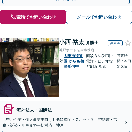
電話でお問い合わせ
メールでお問い合わせ
小西 裕太
弁護士
兵庫県
神戸ポート法律事務所
営業時
大阪市浪速
面談方法(対面・
区
からも相
電話・ビデオな
間：本日
談受付中
ど)は応相談
定休日
海外法人・国際法
【中小企業・個人事業主向け】低額顧問・スポット可。契約書・労
務・訴訟・刑事まで一括対応｜神戸