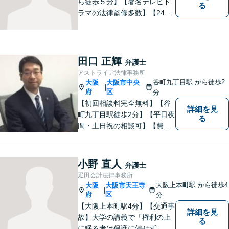
ら徒歩５分】【著名テレビド
る
ラマの法律監修多数】【24時
間メール問い合わせ受付】フ
ットワークの軽さ、スピーデ
ィーな対応、粘り強い対応を
強く意識しております！
田口 正輝
弁護士
アストライア法律事務所
谷町九丁目駅
から徒歩2
大阪
大阪市中央
|
府
区
分
【初回相談料完全無料】【谷
詳細を見
町九丁目駅徒歩2分】【平日夜
る
間・土日祝の相談可】【費用
分割可能】お悩みに即時対応
いたします。
小野 直人
弁護士
疋田会計法律事務所
大阪上本町駅
から徒歩4
大阪
大阪市天王寺
|
府
区
分
【大阪上本町駅4分】【交通事
詳細を見
故】大学の講義で「権利の上
る
に眠る者は保護に値せず」と