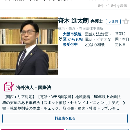
8件中 1-8件を表示
齋木 進太朗
弁護士
大阪府
檜垣・鎌倉・寺廣法律事務所
営業時
大阪市浪速
面談方法(対面・
区
からも相
電話・ビデオな
間：本日
談受付中
ど)は応相談
定休日
海外法人・国際法
【関西エリア対応】【電話・WEB面談可】地域密着！50年以上企業法
務の実績のある事務所【スポット依頼・セカンドオピニオン可】契約
書・就業規則等の作成・チェック、取引先・顧客・社員トラブル等、
お気軽にご相談ください【事前予約で休日・夜間対応】
料金表を見る