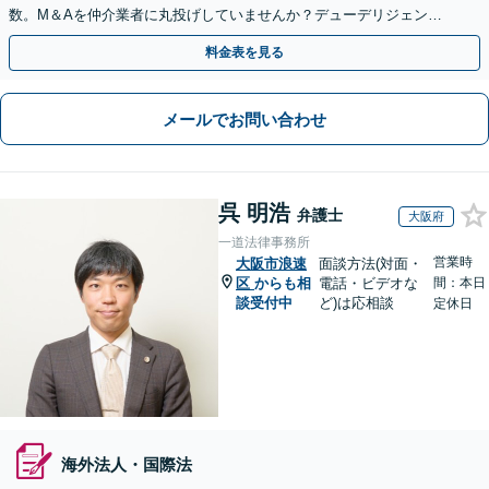
数。M＆Aを仲介業者に丸投げしていませんか？デューデリジェンス
や契約書作成・交渉はお任せください【初回無料】
料金表を見る
メールでお問い合わせ
呉 明浩
弁護士
大阪府
一道法律事務所
営業時
大阪市浪速
面談方法(対面・
区
からも相
電話・ビデオな
間：本日
談受付中
ど)は応相談
定休日
海外法人・国際法