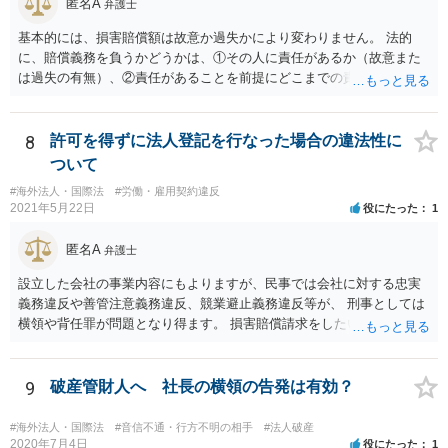
匿名A
弁護士
基本的には、損害賠償額は故意か過失かにより変わりません。 法的
に、賠償義務を負うかどうかは、①その人に責任があるか（故意また
は過失の有無）、②責任があることを前提にどこまでの責任を負うべ
きか（因果関係）、という流れになっていることから、別の議論です
（厳密には、②の話の中で責任の範囲を問う過程で主観面も見るする
ので事案次第ではありますが。）。 また、海外での損害の発生の場合
8
許可を得ずに法人登記を行なった場合の違法性に
には、まずどの法を適用するのかの問題があるので、どの国の損害で
ついて
生じた損害で、その問題に何法が適用されるのか、の判断が先行する
#海外法人・国際法
#労働・雇用契約違反
ので、事案聞かないことにはなんともといったところです。
2021年5月22日
役にたった
1
匿名A
弁護士
設立した会社の事業内容にもよりますが、民事では会社に対する忠実
義務違反や善管注意義務違反、競業避止義務違反等が、 刑事としては
横領や背任罪が問題となり得ます。 損害賠償請求をしたいのか、刑事
事件として警察に捜査してもらいたいのか、取締役を解任したいのか
等、ご希望によって進め方や必要な証拠が変わってきますので、速や
かにお近くの法律事務所に直接ご相談いただくことをおすすめいたし
9
破産管財人へ 社長の横領の告発は有効？
ます。
#海外法人・国際法
#音信不通・行方不明の相手
#法人破産
2020年7月4日
役にたった
1