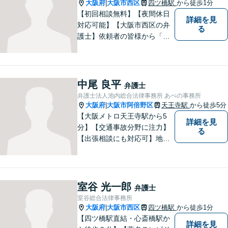
者さんにかかる気分でぜひご
大阪府
大阪市西区
四ツ橋駅
から徒歩1分
|
相談ください。
【初回相談無料】【夜間休日
詳細を見
対応可能】【大阪市西区の弁
る
護士】依頼者の皆様から「お
願いしてよかった」の声を頂
戴することを最大の喜びと考
えております。
中尾 良平
弁護士
弁護士法人池内総合法律事務所 あべの事務所
大阪府
大阪市阿倍野区
天王寺駅
から徒歩5分
|
【大阪メトロ天王寺駅から5
詳細を見
分】【交通事故分野に注力】
る
【出張相談にも対応可】地元
大阪市で法律問題にお困りの
方々に全力でサポートいたし
ます。個人・法人を問わず、
幅広い法律サービスを提供い
室谷 光一郎
弁護士
たします。お気軽にご相談く
室谷総合法律事務所
ださい。
大阪府
大阪市西区
四ツ橋駅
から徒歩1分
|
【四ツ橋駅直結・心斎橋駅か
詳細を見