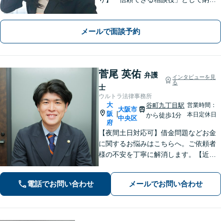
できる解決を目指します【離婚・男女
問題】安心して相談できる環境・関係
メールで面談予約
づくりを心がけます【借金・債務整
理】経済状況に応じて適切な解決策を
ご提案します
菅尾 英佑
弁護
インタビューを見
る
士
ウルトラ法律事務所
大
谷町九丁目駅
営業時間：
大阪市
阪
|
本日定休日
から徒歩1分
中央区
府
【夜間土日対応可】借金問題などお金
に関するお悩みはこちらへ。ご依頼者
様の不安を丁寧に解消します。【近鉄
大阪上本町駅より10秒】
電話でお問い合わせ
メールでお問い合わせ