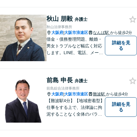
親身に対応。豊富な解決実績
とノウハウに自信あり。交通
秋山 朋毅
事故の被害に遭われた場合／
弁護士
借金でお困りの方／相続トラ
秋山法律事務所
ブルなどご相談ください【休
大阪府
大阪市浪速区
なんば駅
から徒歩2分
|
日相談可】
借金・債務整理問題、離婚・
詳細を見
男女トラブルなど幅広く対応
る
します。LINE、電話、メー
ル、オンライン面談など、使
い慣れたツールで肩の力を抜
いてご相談を！依頼者の負担
前島 申長
をできるだけ少なく！相談し
弁護士
やすい環境づくりに努め、納
前島綜合法律事務所
得できる解決を目指します！
大阪府
大阪市浪速区
難波駅
から徒歩4分
|
【難波駅4分】【地域密着型】
詳細を見
仕事をする上で、法律論に拘
る
泥することなく全体のバラン
ス論やどのような解決が依頼
者にとってベストかを常に考
えるように心がけています。