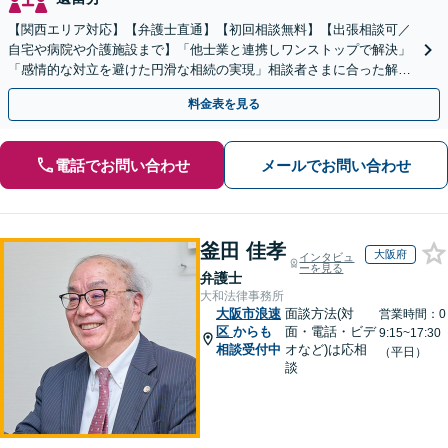
【関西エリア対応】【弁護士直通】【初回相談無料】【出張相談可／
自宅や病院や介護施設まで】「他士業と連携しワンストップで解決」
「感情的な対立を避けた円滑な相続の実現」相談者さまに合った解決
のプランをご提案
料金表を見る
電話でお問い合わせ
メールでお問い合わせ
釜田 佳孝
大阪府
インタビュ
ーを見る
弁護士
大和法律事務所
大阪市浪速
面談方法(対
営業時間：0
区
からも
面・電話・ビデ
9:15~17:30
相談受付中
オなど)は応相
（平日）
談