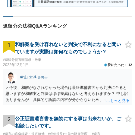
遺留分の法律Q&Aランキング
1
和解案を受け容れないと判決で不利になると聞い
ていますが実際は如何なものでしょうか？
#遺留分侵害額請求・放棄
2022年12月1日
役にたった
12
村山 大基
弁護士
＞今後、和解がなされなかった場合は最終準備書面から判決に至ると
思いますが和解案と判決はほぼ差異はないと考えられますか？ 申し訳
ありませんが、具体的な訴訟の内容が分からないため、 何とも回答が
難しい、といわざるを得ません。 繰り返しになりますが、事情をよく
わかっている代理人弁護士に聞くか、 訴訟資料を持って面談相談に行
ってみましょう。 その上で、一般論として回答するなら、和解案と判
2
公正証書遺言書を無効にする事は出来ないか、ご
決は（ケースによって程度の差はあっても）食い違うことが多いで
相談したいです。
す。 金額は適当ですが、例えば判決で１００万円支払え、という結論
#遺言の真偽鑑定・遺言無効
#成年後見(生前の財産管理)
#遺言