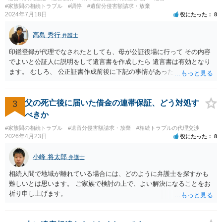
になりそうな場合、 そのまま１００万円を和解案として提示しても、
#家族間の相続トラブル
#調停
#遺留分侵害額請求・放棄
判決と変わらないなら払う側としてはあまり和解に応じようという気
2024年7月18日
役にたった
8
にはなりにくいです。 他方で、７０万円で和解を提示した場合、 「こ
のまま判決で１００万円支払いとなるより、７０万円でまとめた方が
高島 秀行
弁護士
マシ」ということで、 合意の可能性が出てきます。 応じるかどうか
は、判決になったらどうなりそうか、という点についての検討が不可
印鑑登録が代理でなされたとしても、母が公証役場に行って その内容
欠ですので、 初めに述べた通り、代理人と相談するか、資料を持って
でよいと公証人に説明をして遺言書を作成したら 遺言書は有効となり
面談相談に行ってみることをお勧めします。
ます。 むしろ、 公正証書作成前後に下記の事情があったことが証明で
きれば判断能力がなく 無効だったと主張することが可能です。 翌年1
月に携帯が新しくなった母からの第一声は「ここにいたら殺される」
「面会に来てくれ」で、長男に聞くと「面会は出来ない。俺は携帯電
3
父の死亡後に届いた借金の連帯保証、どう対処す
話の使い方を教える為に会っている」「母の話は聞かなくて良い」と
べきか
電話が切れました。その後の電話でも「食事に毒が入っている」「体
#家族間の相続トラブル
#遺留分侵害額請求・放棄
#相続トラブルの代理交渉
にチップが埋められている」等、おかしかったです。 当時の診療記
2026年4月23日
役にたった
8
録、介護認定の資料、介護記録を取得して 弁護士に面談で相談された
方がよいと思います。
小峰 将太郎
弁護士
相続人間で地域が離れている場合には、どのように弁護士を探すかも
難しいとは思います。 ご家族で検討の上で、よい解決になることをお
祈り申し上げます。