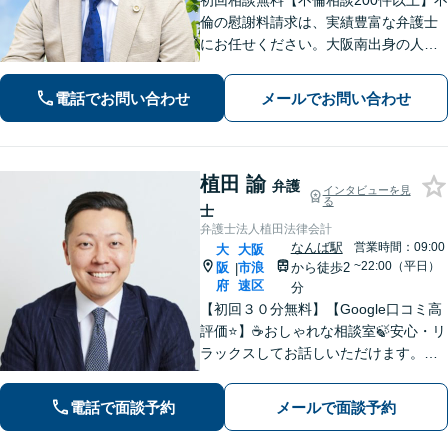
初回相談無料【不倫相談200件以上】不
倫の慰謝料請求は、実績豊富な弁護士
にお任せください。大阪南出身の人情
派弁護士が対応【交通事故も強い】交
通事故に遭われてお困りの方はお気軽
電話でお問い合わせ
メールでお問い合わせ
にお電話ください【当日／夜間／休日
の相談可】
植田 諭
弁護
インタビューを見
る
士
弁護士法人植田法律会計
なんば駅
営業時間：09:00
大
大阪
~22:00（平日）
阪
市浪
から徒歩2
|
府
速区
分
【初回３０分無料】【Google口コミ高
評価⭐️】☕️おしゃれな相談室🍃安心・リ
ラックスしてお話しいただけます。ネ
ット上にはない、オンリーワンの解決
策を一緒に考えていきましょう！【土
電話で面談予約
メールで面談予約
曜・夜間◎】