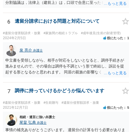
分割協議は，法律上（建前上）は，口頭で合意に至ったものであって
も有効です。 しかし，口頭で合意したことを立証する方法がありませ
ん。 また，不動産の名義を移転するためには，遺産分割協議書への署
名捺印を得る必要があります。 したがって，残念ながら，「ＡＢＣ間
6
遺留分請求における問題と対応について
の遺産分割協議が有効に成立している」という前提に基づく主張は困
難と思われます。 「ＡＢＣ間の遺産分割協議は未了のまま，ＡとＢが
#遺留分侵害額請求・放棄
#家族間の相続トラブル
#成年後見(生前の財産管理)
死亡し，二次相続が発生した」という前提に基づいて協議を進める必
2024年2月5日
役にたった
1
要があります。 もちろん，Ｃの立場としては，ＡＢＣ間の遺産分割協
議の内容を前提とした主張をすることが最も有利ですが，ＡＢの相続
泉 亮介
弁護士
人は応じない姿勢を示していることから，実現は困難だと思います。
申立書を受領しながら、相手が対応をしないとなると、調停手続きが
主張としては維持しつつも，現実的な解決方法（遺産分割協議の落と
進みませんので、その場合は調停を不調という形で終結し、訴訟を提
しどころ）としては，譲歩することを甘受しなければならないかもし
起する形となるかと思われます。 同居の親族の影響なく、というのは
れません。
難しいでしょう。ただ、裁判や調停の中では主張等が書面で残るた
め、後からひっくり返すということは難しくなってくるかと思われま
す。 公開相談の場でのご相談については、どうしても限界が出てしま
7
調停に持っていけるかどうか悩んでいます
うため、一度個別にご相談をされることをお勧めいたします。
#遺留分侵害額請求・放棄
#生前贈与
#遺留分侵害額請求・放棄
2021年12月7日
役にたった
5
相続・遺言に強い弁護士
尾畠 弘典
弁護士
事情の補充ありがとうございます。 遺留分の計算を行う必要がありま