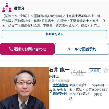
遺留分
【関西エリア対応】＼🆓初回相談30分無料／【弁護士歴40年以上】地
元大阪の不動産相続に精通◉司法書士・税理士・不動産鑑定士と連携
＆ご紹介可！遺産分割協議、不動産、遺言書作成など、幅広く対応し
ます。お気軽にご相談ください
料金表を見る
電話でお問い合わせ
メールで面談予約
石井 龍一
兵庫県
インタビュ
ーを見る
弁護士
石井法律事務所
大阪市浪速
面談方法(対
営業時間：0
区
からも
面・電話・ビデ
0:00~23:59
相談受付中
オなど)は応相
（平日）
談