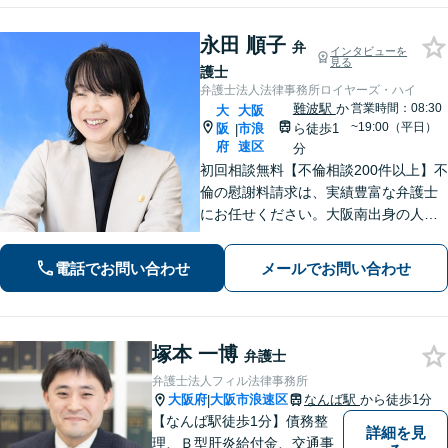
永田 順子
弁
インタビューを
見る
護士
弁護士法人法律事務所ロイヤーズ・ハイ
難波駅
か
営業時間：08:30
大
大阪
~19:00（平日）
阪
市浪
ら徒歩1
|
府
速区
分
初回相談無料【不倫相談200件以上】不
倫の慰謝料請求は、実績豊富な弁護士
にお任せください。大阪南出身の人情
派弁護士が対応【交通事故も強い】交
通事故に遭われてお困りの方はお気軽
電話でお問い合わせ
メールでお問い合わせ
にお電話ください【当日／夜間／休日
の相談可】
塚本 一博
弁護士
弁護士法人フィル法律事務所
大阪府
大阪市浪速区
なんば駅
から徒歩1分
|
【なんば駅徒歩1分】債務整
詳細を見
理、Ｂ型肝炎給付金、交通事