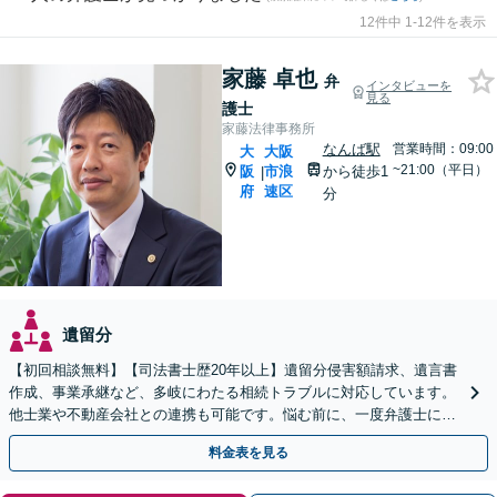
12件中 1-12件を表示
家藤 卓也
弁
インタビューを
見る
護士
家藤法律事務所
なんば駅
営業時間：09:00
大
大阪
~21:00（平日）
阪
市浪
から徒歩1
|
府
速区
分
遺留分
【初回相談無料】【司法書士歴20年以上】遺留分侵害額請求、遺言書
作成、事業承継など、多岐にわたる相続トラブルに対応しています。
他士業や不動産会社との連携も可能です。悩む前に、一度弁護士にご
相談ください。【電話相談可】【夜間・休日対応】
料金表を見る