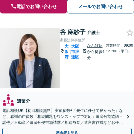
電話でお問い合わせ
メールでお問い合わせ
谷 麻紗子
弁護士
家藤法律事務所
なんば駅
営業時間：09:00
大
大阪
~21:00（平日）
阪
市浪
から徒歩1
|
府
速区
分
遺留分
電話相談OK【初回相談無料】実績多数◉「先生に任せて良かった」な
ど、感謝の声多数「相続問題をワンストップで対応」遺産分割協議・
調停／不動産／遺留分侵害額請求／相続放棄／遺言書作成などお任
せ。司法書士・不動産業者などと連携可【休日・夜間対応】
料金表を見る