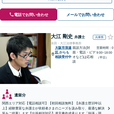
電話でお問い合わせ
メールでお問い合わせ
大江 剛史
弁護士
兵庫県
水田・大江法律事務所
大阪市浪速
面談方法(対
営業時間：0
区
からも
面・電話・ビデ
9:00~18:00
相談受付中
オなど)は応相
（平日）
談
遺留分
関西エリア対応【電話相談可】【初回相談無料】【弁護士歴10年以
上】経験豊富な弁護士が依頼者さまのニーズを汲み取り、最適な解決
策をご提案します【出張相談対応】遺言書作成承ります「協議・調