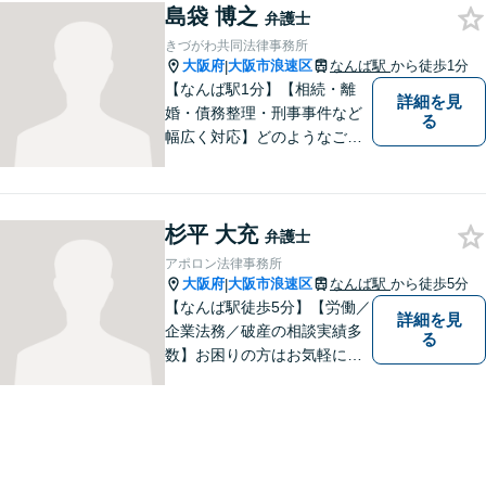
島袋 博之
クライアントの話を丁寧に聞
弁護士
き、意思疎通を測った上で最
きづがわ共同法律事務所
適な解決策を提示します。
大阪府
大阪市浪速区
なんば駅
から徒歩1分
|
【なんば駅1分】【相続・離
詳細を見
婚・債務整理・刑事事件など
る
幅広く対応】どのようなご相
談でも、お一人おひとりのお
気持ちに寄り添い、分かりや
すい説明と丁寧な対応を心が
杉平 大充
けています。一緒に解決への
弁護士
道筋を考えてまいります。
アポロン法律事務所
大阪府
大阪市浪速区
なんば駅
から徒歩5分
|
【なんば駅徒歩5分】【労働／
詳細を見
企業法務／破産の相談実績多
る
数】お困りの方はお気軽にご
相談ください。手遅れになら
ないよう適切に対処してまい
ります。