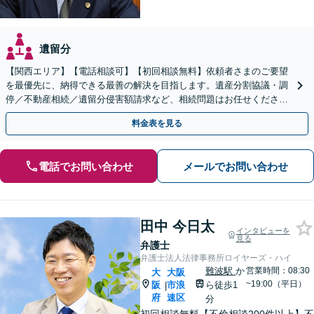
遺留分
【関西エリア】【電話相談可】【初回相談無料】依頼者さまのご要望
を最優先に、納得できる最善の解決を目指します。遺産分割協議・調
停／不動産相続／遺留分侵害額請求など、相続問題はお任せください
【出張相談可】紛争化したトラブルのご相談も対応します
料金表を見る
電話でお問い合わせ
メールでお問い合わせ
田中 今日太
インタビューを
見る
弁護士
弁護士法人法律事務所ロイヤーズ・ハイ
難波駅
か
営業時間：08:30
大
大阪
~19:00（平日）
阪
市浪
ら徒歩1
|
府
速区
分