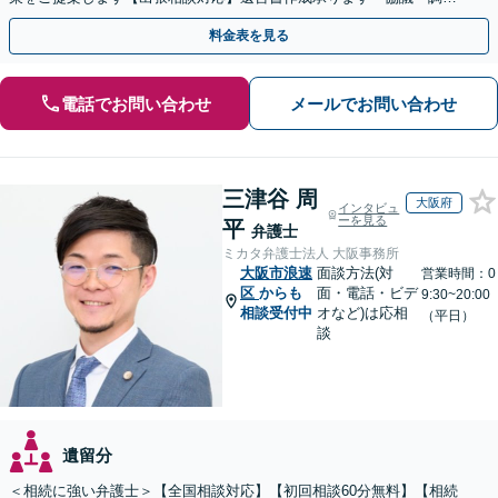
停・審判どの段階でも相談OK」【分割・後払い利用可】
料金表を見る
電話でお問い合わせ
メールでお問い合わせ
三津谷 周
大阪府
インタビュ
ーを見る
平
弁護士
ミカタ弁護士法人 大阪事務所
大阪市浪速
面談方法(対
営業時間：0
区
からも
面・電話・ビデ
9:30~20:00
相談受付中
オなど)は応相
（平日）
談
遺留分
＜相続に強い弁護士＞【全国相談対応】【初回相談60分無料】【相続