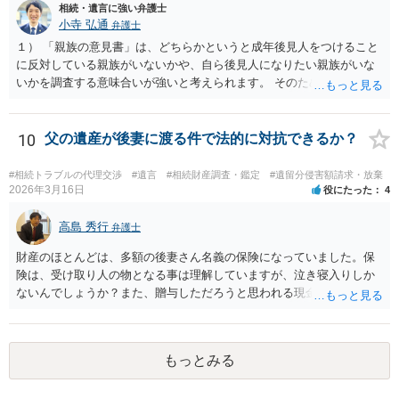
相続・遺言に強い弁護士
捺印する前に、相談者様も別の弁護士に相談して確認してもらうので
小寺 弘通
弁護士
もいいと思います。 ⑵振込先が弁護士宛であることについて 代理人弁
護士の預り口座を振込先とするのはよくあることです。 問題ないと思
１） 「親族の意見書」は、どちらかというと成年後見人をつけること
います。
に反対している親族がいないかや、自ら後見人になりたい親族がいな
いかを調査する意味合いが強いと考えられます。 そのため、ご相談の
ご事情であれば無視してしまっても特に不都合はないと考えられま
す。 ２） 場合によっては、介護や被後見人の財産の処分等に関して、
後見人から相談があることも考えられます。 また、お祖母さんがお亡
10
父の遺産が後妻に渡る件で法的に対抗できるか？
くなりになった場合、相続人となる可能性がありますが、 その場合は
相続放棄されれば問題ありません。 ３） 完全に拒否する方法はないか
#相続トラブルの代理交渉
#遺言
#相続財産調査・鑑定
#遺留分侵害額請求・放棄
もしれませんが、 関わりを持ちたくないとのことでしたら、親族の意
2026年3月16日
役にたった
4
見書にその旨を記載して提出しておけば良いかも知れません。 後見人
としても、関わりを拒否している親族にあえて連絡をしてくる可能性
高島 秀行
弁護士
は低いと考えられます。 以上、ご参考になさってください。
財産のほとんどは、多額の後妻さん名義の保険になっていました。保
険は、受け取り人の物となる事は理解していますが、泣き寝入りしか
ないんでしょうか？また、贈与しただろうと思われる現金の引き出し
も数年ありました。この現金についても泣き寝入りしかないんでしょ
うか？ 保険は原則として受取人のものですが、遺産全体での保険金
の割合が高い場合、掛け金が一括払いで、保険金が掛け金の額と同様
もっとみる
の額の場合などは特別受益として遺留分の対象となる可能性がありま
す。 多額の現金の引き出しは、相手に渡ったかどうか、そのとき父