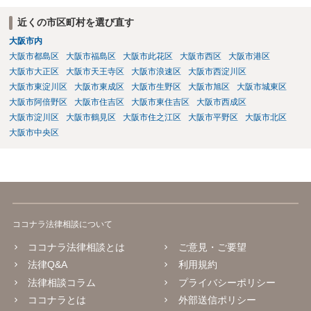
の判断能力など事情によります。 弁護士に面談で詳しい事情を話し
て相談された方がよいと思います。
近くの市区町村を選び直す
大阪市内
大阪市都島区
大阪市福島区
大阪市此花区
大阪市西区
大阪市港区
大阪市大正区
大阪市天王寺区
大阪市浪速区
大阪市西淀川区
大阪市東淀川区
大阪市東成区
大阪市生野区
大阪市旭区
大阪市城東区
大阪市阿倍野区
大阪市住吉区
大阪市東住吉区
大阪市西成区
大阪市淀川区
大阪市鶴見区
大阪市住之江区
大阪市平野区
大阪市北区
大阪市中央区
ココナラ法律相談について
ココナラ法律相談とは
ご意見・ご要望
法律Q&A
利用規約
法律相談コラム
プライバシーポリシー
ココナラとは
外部送信ポリシー