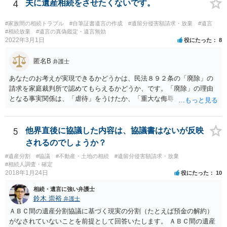
4
夫に遺産相続をさせたくないです。
#家族間の相続トラブル
#自筆証書遺言の作成
#遺留分侵害額請求・放棄
#遺言
#相続放棄
#遺言の真偽鑑定・遺言無効
2022年3月1日
役にたった
8
匿名B
弁護士
あなたのお考えが実現できるかどうかは、民法８９２条の「廃除」の
請求を家庭裁判所で認めてもらえるかどうか、です。「廃除」の理由
となる事実関係は、「虐待」をうけたか、「重大な侮辱」を受けた
か、推定相続人たる夫に「その他著しい非行」があったか否かです。
「廃除」は遺言でも可能です（民法８９３条）。 弁護士に具体的な事
情を話して相談して、「廃除」が可能か、実際に法律相談を受けるこ
5
他界直後に協議した内容は、協議書はないが反映
とをお勧めします。
されるのでしょうか？
#遺産分割
#協議
#不動産・土地の相続
#遺留分侵害額請求・放棄
#相続人調査・確定
2018年1月24日
役にたった
10
相続・遺言に強い弁護士
鈴木 崇裕
弁護士
ＡＢＣ間の遺産分割協議に基づく現実の分割（たとえば預金の解約）
がなされていないことを前提として回答いたします。 ＡＢＣ間の遺産