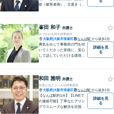
る
故（被害者側）、立退き（借
主側）のご相談なら、フィル
法律事務所へ！優しくご対応
いたしますので、お気軽にご
峯田 和子
連絡ください！
弁護士
きづがわ共同法律事務所
大阪府
大阪市浪速区
なんば駅
から徒歩1分
|
勇気を出して事務所の門を叩
詳細を見
いてくださった皆様に、安心
る
して話していただける環境を
提供したいと思っています。
一件一件を大切に、依頼者の
方と一緒に最適な解決策を考
和田 雅明
え、丁寧にサポートしてまい
弁護士
ります。
弁護士法人フィル法律事務所
大阪府
大阪市浪速区
なんば駅
から徒歩1分
|
【なんば駅約1分】【LINEで
詳細を見
の連絡可能】丁寧なヒアリン
る
グでスムーズな解決を目指し
ます！依頼者さまに寄り添い