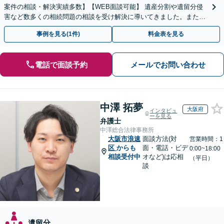
案件の相談・解決実績多数】【WEB面談可能】 遺産分割や遺留分侵
害など数多くの相続問題の相談を受け解決に導いてきました。また、
過去に１００件超の遺言作成のお手伝いをしました。
事例を見る(1件)
料金表を見る
電話で面談予約
メールでお問い合わせ
中澤 拓夢
大阪府
インタビュ
ーを見る
弁護士
中澤総合法律事務所
大阪市浪速
面談方法(対
営業時間：1
区
からも
面・電話・ビデ
0:00~18:00
相談受付中
オなど)は応相
（平日）
談
遺留分