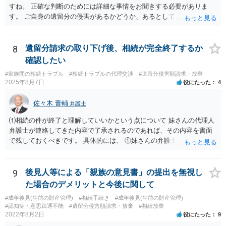
すね。 正確な判断のためには詳細な事情をお聞きする必要がありま
す。 ご自身の遺留分の侵害があるかどうか、あるとしてどの程度の金
額となるかを正確に把握されたいのであれば、一度お近くの弁護士に
相談されるのが良いと思います。
8
遺留分請求の取り下げ後、相続が完全終了するか
確認したい
#家族間の相続トラブル
#相続トラブルの代理交渉
#遺留分侵害額請求・放棄
2025年8月7日
役にたった
4
佐々木 晋輔
弁護士
⑴相続の件が終了と理解していいかという点について 妹さんの代理人
弁護士が連絡してきた内容で了承されるのであれば、その内容を書面
で残しておくべきです。 具体的には、 ①妹さんの弁護士に対して、連
絡してきた内容（遺留分請求は取り下げる、唯一執行されていない母
の預金を振り込めば終了など）を記載した合意書等の書面を作成して
もらう。 ②相談者様はその書面の内容をしっかり確認する。納得でき
9
後見人等による「親族の意見書」の提出を無視し
ない部分があれば、説明を求めたり、修正を求める。 なお、相続に
た場合のデメリットと今後に関して
関してお互いに債権債務がないことを確認する旨を記載してもらいま
#成年後見(生前の財産管理)
#相続手続き
#成年後見(生前の財産管理)
しょう。その記載があれば、相続の件は終了となります。 ③合意書等
#認知症・意思疎通不能
#遺留分侵害額請求・放棄
#相続放棄
が納得できる内容になれば、お互いに署名捺印する。 という流れで
2022年8月2日
役にたった
9
す。 合意書等に署名捺印してもいいか不安があるようでしたら、署名