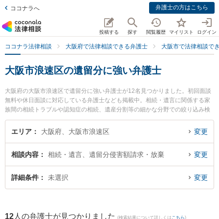
弁護士の方はこちら
ココナラへ
投稿する
探す
閲覧履歴
マイリスト
ログイン
ココナラ法律相談
大阪府で法律相談できる弁護士
大阪市で法律相談で
大阪市浪速区の遺留分に強い弁護士
大阪府の大阪市浪速区で遺留分に強い弁護士が12名見つかりました。初回面談
無料や休日面談に対応している弁護士なども掲載中。相続・遺言に関係する家
族間の相続トラブルや認知症の相続、遺産分割等の細かな分野での絞り込み検
索もでき便利です。特に家藤法律事務所の家藤 卓也弁護士や家藤法律事務所の
谷 麻紗子弁護士、弁護士法人法律事務所ロイヤーズ・ハイの田中 今日太弁護士
エリア
大阪府、大阪市浪速区
変更
のプロフィール情報や弁護士費用、強みなどが注目されています。『大阪市浪
速区で土日や夜間に発生した遺留分のトラブルを今すぐに弁護士に相談した
相談内容
相続・遺言、遺留分侵害額請求・放棄
変更
い』『遺留分のトラブル解決の実績豊富な近くの弁護士を検索したい』『初回
相談無料で遺留分を法律相談できる大阪市浪速区内の弁護士に相談予約した
い』などでお困りの相談者さんにおすすめです。
詳細条件
未選択
変更
12
人の弁護士が見つかりました
(検索結果について詳しくは
こちら
)