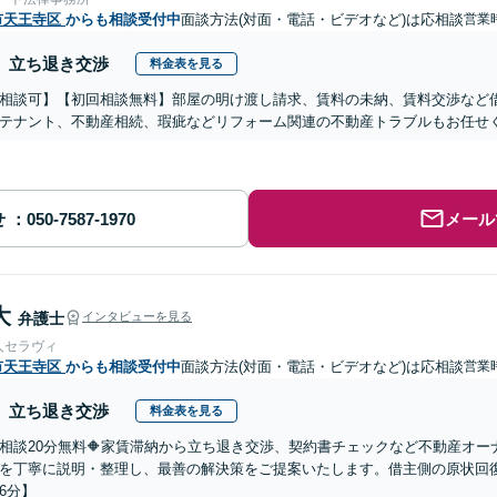
市天王寺区
からも相談受付中
面談方法(対面・電話・ビデオなど)は応相談
営業時
立ち退き交渉
料金表を見る
相談可】【初回相談無料】部屋の明け渡し請求、賃料の未納、賃料交渉など
テナント、不動産相続、瑕疵などリフォーム関連の不動産トラブルもお任せ
せ
メール
大
弁護士
インタビューを見る
人セラヴィ
市天王寺区
からも相談受付中
面談方法(対面・電話・ビデオなど)は応相談
営業時
立ち退き交渉
料金表を見る
回相談20分無料🔶家賃滞納から立ち退き交渉、契約書チェックなど不動産オ
を丁寧に説明・整理し、最善の解決策をご提案いたします。借主側の原状回
6分】