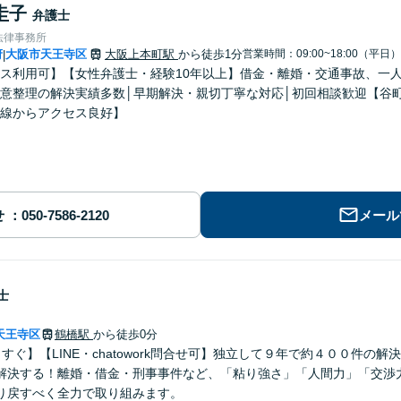
圭子
弁護士
法律事務所
府
大阪市天王寺区
大阪上本町駅
から徒歩1分
営業時間：09:00~18:00（平日）
|
ス利用可】【女性弁護士・経験10年以上】借金・離婚・交通事故、一
意整理の解決実績多数│早期解決・親切丁寧な対応│初回相談歓迎【谷
線からアクセス良好】
せ
メール
士
天王寺区
鶴橋駅
から徒歩0分
すぐ】【LINE・chatowork問合せ可】独立して９年で約４００件の
解決する！離婚・借金・刑事事件など、「粘り強さ」「人間力」「交渉
り戻すべく全力で取り組みます。