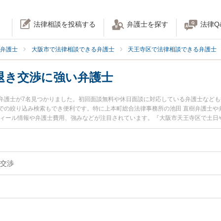
法律相談を投稿する
弁護士を探す
法律Q
弁護士
大阪市で法律相談できる弁護士
天王寺区で法律相談できる弁護士
退き交渉に強い弁護士
弁護士が7名見つかりました。初回面談無料や休日面談に対応している弁護士など
での絞り込み検索もでき便利です。特に上本町総合法律事務所の池田 直樹弁護士や
フィール情報や弁護士費用、強みなどが注目されています。『大阪市天王寺区で土日
トラブル解決の実績豊富な近くの弁護士を検索したい』『初回相談無料で立ち退き
におすすめです。
交渉