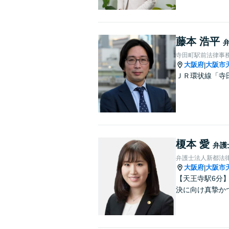
藤本 浩平
寺田町駅前法律事
大阪府
大阪市
|
ＪＲ環状線「寺
榎本 愛
弁護
弁護士法人新都法
大阪府
大阪市
|
【天王寺駅6分
決に向け真摯か