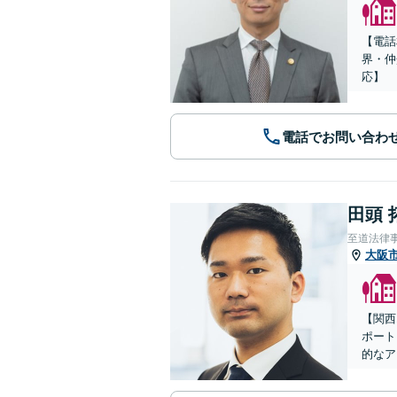
【電話
界・仲
応】
電話でお問い合わ
田頭 
至道法律
大阪
【関西
ポート
的なア