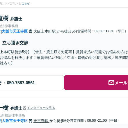
果について詳しくは
こちら
)
直樹
弁護士
合法律事務所
府
大阪市天王寺区
大阪上本町駅
から徒歩5分
営業時間：09:30~17:30（平日）
|
立ち退き交渉
上本町駅徒歩5分】【借主・貸主双方対応可】賃貸未払い問題でお悩みの方
お悩みを解決します！家賃未払い対応／立退・建物の明け渡し請求／境界問
対応可】
せ
メール
一樹
弁護士
インタビューを見る
人新都法律事務所
府
大阪市天王寺区
天王寺駅
から徒歩6分
営業時間：09:00~21:00（平日）
|