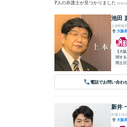
7
人の弁護士が見つかりました
(検索結
池田 
上本町総
大阪
【大阪
関する
間土日
電話でお問い合わ
新井 
弁護士法
大阪