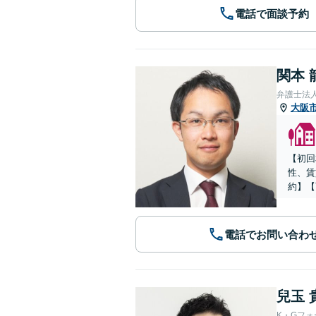
電話で面談予約
関本 
弁護士法
大阪
【初回
性、賃
約】【
電話でお問い合わ
兒玉 
K・Gフ