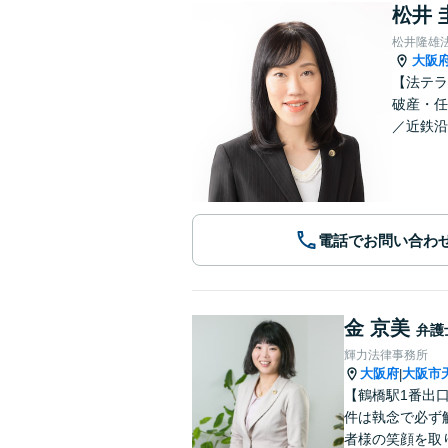
松井 
松井隆雄
大阪
【法テラ
破産・任
／近鉄沿
電話でお問い合わ
金 京美
弁護
輝力法律事務所
大阪府
大阪市
|
【鶴橋駅1番出口
件は執念で必ず
者様の笑顔を取