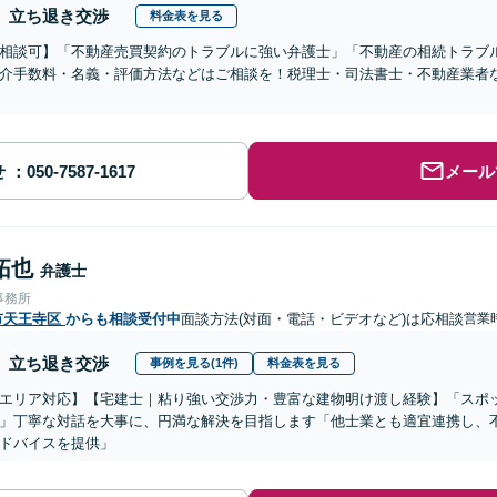
立ち退き交渉
料金表を見る
相談可】「不動産売買契約のトラブルに強い弁護士」「不動産の相続トラブ
介手数料・名義・評価方法などはご相談を！税理士・司法書士・不動産業者
せ
メール
拓也
弁護士
事務所
市天王寺区
からも相談受付中
面談方法(対面・電話・ビデオなど)は応相談
営業時
立ち退き交渉
事例を見る(1件)
料金表を見る
エリア対応】【宅建士｜粘り強い交渉力・豊富な建物明け渡し経験】「スポ
」丁寧な対話を大事に、円満な解決を目指します「他士業とも適宜連携し、
ドバイスを提供」