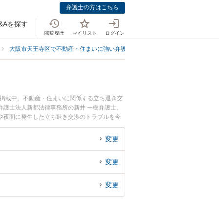
弁護士の方はこちら
&Aを探す
閲覧履歴
マイリスト
ログイン
大阪市天王寺区で不動産・住まいに強い弁護士
大阪市天王寺区で立ち退き
も掲載中。不動産・住まいに関係する立ち退き交
弁護士法人新都法律事務所の新井 一樹弁護士、
や夜間に発生した立ち退き交渉のトラブルを今
交渉を法律相談できる大阪市天王寺区内の弁護士
変更
変更
変更