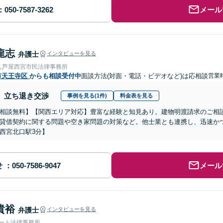
メール
龍志
弁護士
インタビューを見る
人芦屋西宮市民法律事務所
市天王寺区
からも相談受付中
面談方法(対面・電話・ビデオなど)は応相談
営業時
立ち退き交渉
事例を見る(1件)
料金表を見る
相談無料】【関西エリア対応】豊富な経験と知見あり。建物明渡請求のご相
貸借契約に関する問題や空き家問題の対策など。他士業とも連携し、迅速か
西宮北口駅3分】
せ
メール
貴裕
弁護士
インタビューを見る
ォート法律事務所