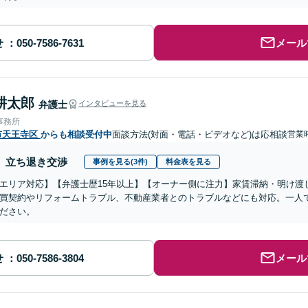
せ
メール
耕太郎
弁護士
インタビューを見る
事務所
市天王寺区
からも相談受付中
面談方法(対面・電話・ビデオなど)は応相談
営業時
立ち退き交渉
事例を見る(3件)
料金表を見る
エリア対応】【弁護士歴15年以上】【オーナー側に注力】家賃滞納・明け渡
買契約やリフォームトラブル、不動産業者とのトラブルなどにも対応。一人
ださい。
せ
メール