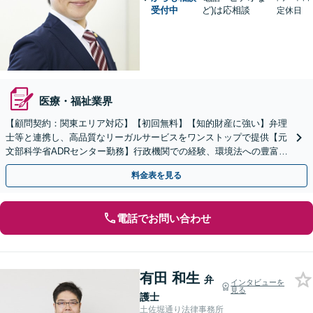
受付中
ど)は応相談
定休日
医療・福祉業界
【顧問契約：関東エリア対応】【初回無料】【知的財産に強い】弁理
士等と連携し、高品質なリーガルサービスをワンストップで提供【元
文部科学省ADRセンター勤務】行政機関での経験、環境法への豊富な
知識を活かし、事業者さまの抱える問題を解決へ導きます
料金表を見る
電話でお問い合わせ
有田 和生
弁
インタビューを
見る
護士
土佐堀通り法律事務所