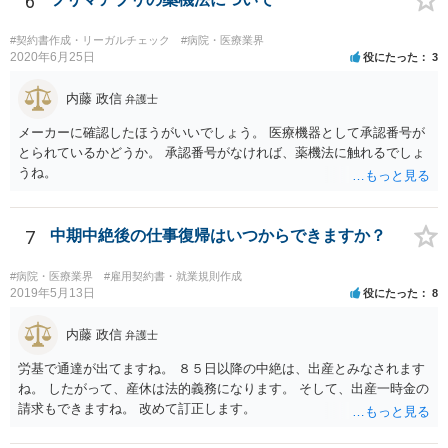
6
#契約書作成・リーガルチェック
#病院・医療業界
2020年6月25日
役にたった
3
内藤 政信
弁護士
メーカーに確認したほうがいいでしょう。 医療機器として承認番号が
とられているかどうか。 承認番号がなければ、薬機法に触れるでしょ
うね。
7
中期中絶後の仕事復帰はいつからできますか？
#病院・医療業界
#雇用契約書・就業規則作成
2019年5月13日
役にたった
8
内藤 政信
弁護士
労基で通達が出てますね。 ８５日以降の中絶は、出産とみなされます
ね。 したがって、産休は法的義務になります。 そして、出産一時金の
請求もできますね。 改めて訂正します。