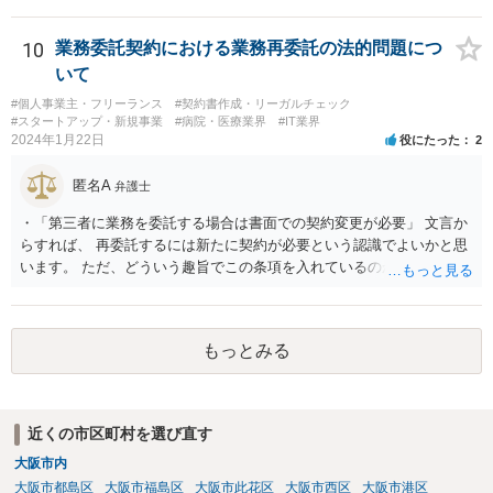
10
業務委託契約における業務再委託の法的問題につ
いて
#個人事業主・フリーランス
#契約書作成・リーガルチェック
#スタートアップ・新規事業
#病院・医療業界
#IT業界
2024年1月22日
役にたった
2
匿名A
弁護士
・「第三者に業務を委託する場合は書面での契約変更が必要」 文言か
らすれば、 再委託するには新たに契約が必要という認識でよいかと思
います。 ただ、どういう趣旨でこの条項を入れているのかが少し気に
なります。 「書面による承諾を得ること」を条項としているものはよ
く目にします。 あえて契約変更という手続きを予定しているとなる
と、守秘条項との関係なのかもしれませんが、場合によっては、契約
もっとみる
条件（代金）の下方修正を考えてのものなのかという危惧はありま
す。
近くの市区町村を選び直す
大阪市内
大阪市都島区
大阪市福島区
大阪市此花区
大阪市西区
大阪市港区