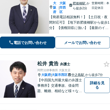
大
大阪
肥後橋駅
か
営業時間：本
阪
市西
|
日定休日
ら徒歩2分
府
区
【簡易電話相談無料！】【土日祝・夜
間対応可】【地下鉄肥後橋駅から徒歩1
分】 【債権回収に強い】【最新のイン
ターネット問題にも対応可能】相談だ
けで解決することもよくあります。ま
電話でお問い合わせ
メールでお問い合わせ
ずはお気軽にご相談下さい。【ビデオ
面談可】【法テラス利用可】
松井 貴浩
弁護士
岡野法律事務所 大阪支店
大阪府
大阪市西区
中之島駅
から徒歩7分
|
【中四国九州最大級の弁護士
詳細を見
事務所】交通事故、借金問
る
題、離婚、相続など様々な問
題について、「何度でも無
料」の相談を行っています！
まずはお気軽にご相談くださ