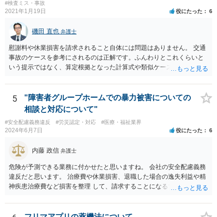
#検査ミス・事故
2021年1月19日
役にたった
6
磯田 直也
弁護士
慰謝料や休業損害を請求されること自体には問題はありません。 交通
事故のケースを参考にされるのは正解です。ふんわりとこれくらいと
いう提示ではなく、算定根拠となった計算式や類似ケースでの裁判所
の判断、収入資料などを併せて提示するように心掛けてください。 反
面、針刺し事故については医療者側の故意や過失がないと思われるケ
ースが多く、早期解決のためにある程度の減額等があることはやむを
5
"障害者グループホームでの暴力被害についての
得ないかとも思います。 病院側の提示があまりにも低額であった場合
相談と対応について"
などには、弁護士へのご依頼も検討されるべきかと思います。 弁護士
#安全配慮義務違反
#労災認定・対応
#医療・福祉業界
への依頼が必要になる際に備えて、また現時点でのアドバイス等をも
2024年6月7日
役にたった
6
らうために、一度法律事務所にご相談されておいても良いかも知れま
せん。
内藤 政信
弁護士
危険が予測できる業務に付かせたと思いますね。 会社の安全配慮義務
違反だと思います。 治療費や休業損害、退職した場合の逸失利益や精
神疾患治療費など損害を整理 して、請求することになるでしょう。 傷
害罪で警察にも被害届を出すといいでしょう。
フリマアプリの薬機法について