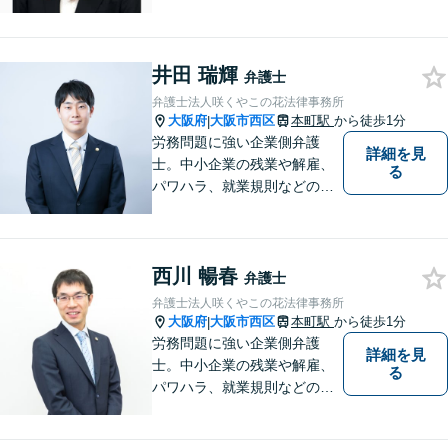
に尽力しています。お早めに
ご相談いただくことで解決の
選択肢が広がります。お困り
井田 瑞輝
ごとがあれば、まずはお気軽
弁護士
にご相談ください。
弁護士法人咲くやこの花法律事務所
大阪府
大阪市西区
本町駅
から徒歩1分
|
労務問題に強い企業側弁護
詳細を見
士。中小企業の残業や解雇、
る
パワハラ、就業規則などの問
題を企業側の立場で解決しま
す。
西川 暢春
弁護士
弁護士法人咲くやこの花法律事務所
大阪府
大阪市西区
本町駅
から徒歩1分
|
労務問題に強い企業側弁護
詳細を見
士。中小企業の残業や解雇、
る
パワハラ、就業規則などの問
題を企業側の立場で解決しま
す。