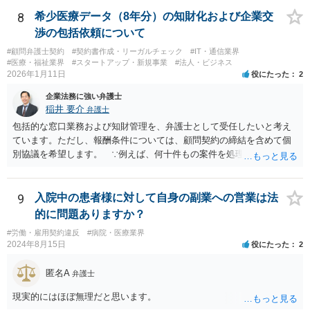
8
希少医療データ（8年分）の知財化および企業交
渉の包括依頼について
#顧問弁護士契約
#契約書作成・リーガルチェック
#IT・通信業界
#医療・福祉業界
#スタートアップ・新規事業
#法人・ビジネス
2026年1月11日
役にたった
2
企業法務に強い弁護士
稲井 要介
弁護士
包括的な窓口業務および知財管理を、弁護士として受任したいと考え
ています。ただし、報酬条件については、顧問契約の締結を含めて個
別協議を希望します。 ∵例えば、何十件もの案件を処理し、時間を
かなり費やしたが、企業との契約締結にほとんど至らなかった場合、
着手金33万円（税込）では割に合わないことになります。
9
入院中の患者様に対して自身の副業への営業は法
的に問題ありますか？
#労働・雇用契約違反
#病院・医療業界
2024年8月15日
役にたった
2
匿名A
弁護士
現実的にはほぼ無理だと思います。