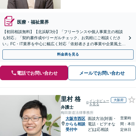
医療・福祉業界
【初回相談無料】【北浜駅3分】「フリーランスや個人事業主の相談
も対応」「契約書作成やリーガルチェック、お気軽にご相談くださ
い」FC・IT業界を中心に幅広く対応「依頼者さまの事業や企業風土を
熟知し、最適な解決策をご提案」【休日・夜間相談可】
料金表を見る
電話でお問い合わせ
メールでお問い合わせ
里村 格
大阪府
インタビュー
を見る
弁護士
梅田新道法律事務所
営業時
大阪市西区
面談方法(対面・
からも相談
電話・ビデオな
間：本日
受付中
ど)は応相談
定休日