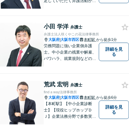
足していただく弁護活動がモ
ットーです。依頼者様の不安
の本質を汲み取り、法的思考
を駆使し、問題解決を図りま
小田 学洋
す。お細いごとがあればまず
弁護士
はご相談ください！【初回相
弁護士法人咲くやこの花法律事務所
談無料】
大阪府
大阪市西区
本町駅
から徒歩1分
|
労務問題に強い企業側弁護
詳細を見
士。中小企業の残業や解雇、
る
パワハラ、就業規則などの問
題を企業側の立場で解決しま
す。
荒武 宏明
弁護士
find a way法律事務所
大阪府
大阪市西区
本町駅
から徒歩6分
|
【本町駅】【中小企業診断
詳細を見
士】【現役ヒップホップＤ
る
Ｊ】企業法務分野で多数実績
あり。労働トラブル（企業