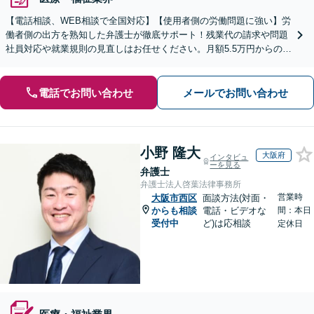
【電話相談、WEB相談で全国対応】【使用者側の労働問題に強い】労
働者側の出方を熟知した弁護士が徹底サポート！残業代の請求や問題
社員対応や就業規則の見直しはお任せください。月額5.5万円からの顧
問契約で、御社の「外部法務部」として支援します。
電話でお問い合わせ
メールでお問い合わせ
小野 隆大
大阪府
インタビュ
ーを見る
弁護士
弁護士法人啓葉法律事務所
営業時
大阪市西区
面談方法(対面・
からも相談
電話・ビデオな
間：本日
受付中
ど)は応相談
定休日