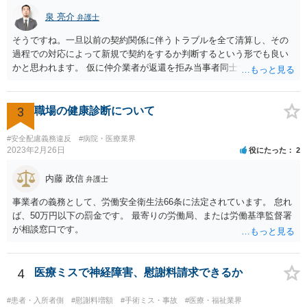
うね。よくわからないならば弁護士としては依頼者にこちらの薬品で
泉 亮介
弁護士
よいですかと聞くべきではあると思います。他のミスに比してこれは
内容に関するミスなので、今後はよく確認いただいた方がよいと思い
そうですね。一旦以前の契約関係に伴うトラブルを全て清算し、その
ます。 ③証拠のナンバーが入らないまま甲号証のハンコが押されたま
過程での対応によって新規で契約をするか判断するという形でも良い
まになっている →形式ミスですね。不注意ですが、訴訟の勝敗に直結
かと思われます。 仮に仲介業者が返還を拒み当事者同士での解決が困
するわけではないものと思います。 ④当方原告が作成したスクリーン
難となった場合は個別に弁護士に相談されると良いでしょう。
ショットの証拠が縦長や横長に印刷され、文字が間延びしている(読め
ないことはない) →こちらも③と同様であると思います。 以上のとお
3
職場の健康診断について
り、①～④も訴訟の勝敗に直結するものではないと思われますので、
致命的なミスではないと思います。 もっとも、形式面も仕事の完成物
#安全配慮義務違反
#病院・医療業界
として当然確認すべきでありますので、今後は気を付けるように弁護
2023年2月26日
役にたった
2
士にお伝えいただいてもよいと思います。
内藤 政信
弁護士
事業者の義務として、労働安全衛生法66条に法定されています。 怠れ
ば、50万円以下の罰金です。 最寄りの労働局、または労働基準監督署
が相談窓口です。
4
医療ミスで神経障害、慰謝料請求できるか
#患者・入所者側
#慰謝料増額
#手術ミス・事故
#医療・福祉業界