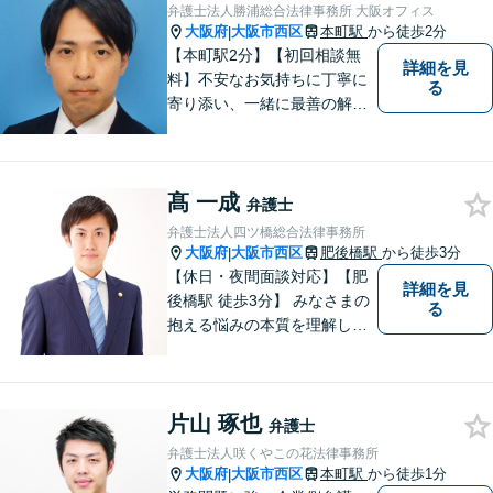
納得の解決へと導きます。
弁護士法人勝浦総合法律事務所 大阪オフィス
【初回相談無料】
大阪府
大阪市西区
本町駅
から徒歩2分
|
【本町駅2分】【初回相談無
詳細を見
料】不安なお気持ちに丁寧に
る
寄り添い、一緒に最善の解決
策を考えます！どんな小さな
お悩みでも「相談してよかっ
た」と心から安心していただ
髙 一成
けるよう、誠実にあなたをサ
弁護士
ポートいたします。【電話相
弁護士法人四ツ橋総合法律事務所
談も対応可能】
大阪府
大阪市西区
肥後橋駅
から徒歩3分
|
【休日・夜間面談対応】【肥
詳細を見
後橋駅 徒歩3分】 みなさまの
る
抱える悩みの本質を理解し解
決に導くことを心掛けていま
す。
片山 琢也
弁護士
弁護士法人咲くやこの花法律事務所
大阪府
大阪市西区
本町駅
から徒歩1分
|