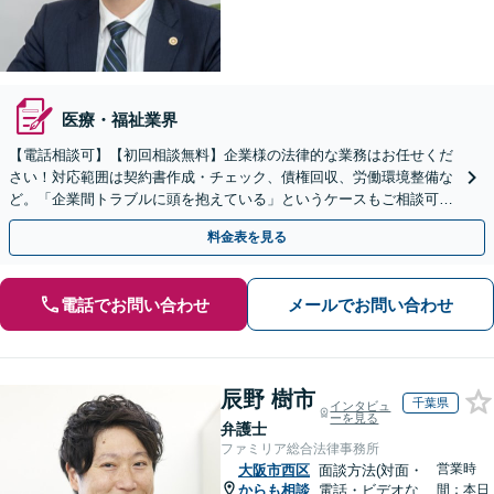
医療・福祉業界
【電話相談可】【初回相談無料】企業様の法律的な業務はお任せくだ
さい！対応範囲は契約書作成・チェック、債権回収、労働環境整備な
ど。「企業間トラブルに頭を抱えている」というケースもご相談可能
です【Zooｍ相談可】【完全個室】【大阪天満宮駅すぐ】
料金表を見る
電話でお問い合わせ
メールでお問い合わせ
辰野 樹市
千葉県
インタビュ
ーを見る
弁護士
ファミリア総合法律事務所
営業時
大阪市西区
面談方法(対面・
からも相談
電話・ビデオな
間：本日