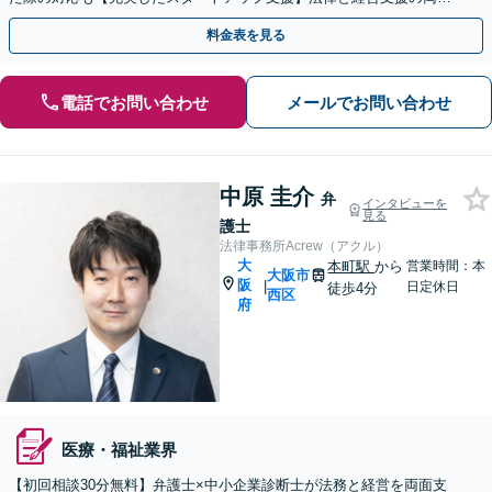
でトータルサポート【休日・夜間相談可】【初回相談無料】
料金表を見る
電話でお問い合わせ
メールでお問い合わせ
中原 圭介
弁
インタビューを
見る
護士
法律事務所Acrew（アクル）
大
本町駅
から
営業時間：本
大阪市
阪
|
日定休日
徒歩4分
西区
府
医療・福祉業界
【初回相談30分無料】弁護士×中小企業診断士が法務と経営を両面支