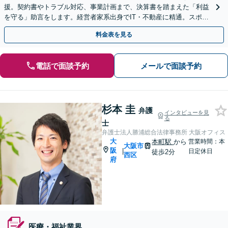
援。契約書やトラブル対応、事業計画まで、決算書を踏まえた「利益
を守る」助言をします。経営者家系出身でIT・不動産に精通。スポッ
トやセカンドオピニオンも大歓迎です。
料金表を見る
電話で面談予約
メールで面談予約
杉本 圭
弁護
インタビューを見
る
士
弁護士法人勝浦総合法律事務所 大阪オフィス
大
本町駅
から
営業時間：本
大阪市
阪
|
日定休日
徒歩2分
西区
府
医療・福祉業界