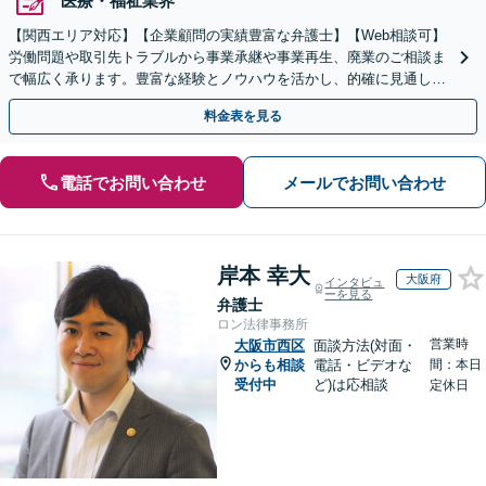
医療・福祉業界
【関西エリア対応】【企業顧問の実績豊富な弁護士】【Web相談可】
労働問題や取引先トラブルから事業承継や事業再生、廃業のご相談ま
で幅広く承ります。豊富な経験とノウハウを活かし、的確に見通しを
立て先手を打った対応が強みです。顧問契約の実績も多数
料金表を見る
電話でお問い合わせ
メールでお問い合わせ
岸本 幸大
大阪府
インタビュ
ーを見る
弁護士
ロン法律事務所
営業時
大阪市西区
面談方法(対面・
からも相談
電話・ビデオな
間：本日
受付中
ど)は応相談
定休日