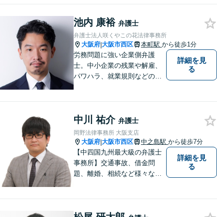
側）、飲食業関連法務に特
化。中小企業診断士による経
池内 康裕
営面も考慮した助言 。【Zoo
弁護士
m相談可】
弁護士法人咲くやこの花法律事務所
大阪府
大阪市西区
本町駅
から徒歩1分
|
労務問題に強い企業側弁護
詳細を見
士。中小企業の残業や解雇、
る
パワハラ、就業規則などの問
題を企業側の立場で解決しま
す。
中川 祐介
弁護士
岡野法律事務所 大阪支店
大阪府
大阪市西区
中之島駅
から徒歩7分
|
【中四国九州最大級の弁護士
詳細を見
事務所】交通事故、借金問
る
題、離婚、相続など様々な問
題について、「何度でも無
料」の相談を行っています！
まずはお気軽にご相談くださ
い！