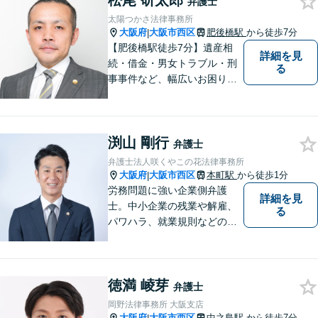
松尾 研太郎
弁護士
太陽つかさ法律事務所
大阪府
大阪市西区
肥後橋駅
から徒歩7分
|
【肥後橋駅徒歩7分】遺産相
詳細を見
続・借金・男女トラブル・刑
る
事事件など、幅広いお困りご
とに対応◎事業会社での勤務
経験あり。依頼者様の立場に
立って、最善の解決へ導きま
渕山 剛行
す。フットワークを活かし、
弁護士
迅速な解決へと尽力いたしま
弁護士法人咲くやこの花法律事務所
す。
大阪府
大阪市西区
本町駅
から徒歩1分
|
労務問題に強い企業側弁護
詳細を見
士。中小企業の残業や解雇、
る
パワハラ、就業規則などの問
題を企業側の立場で解決しま
す。
徳満 崚芽
弁護士
岡野法律事務所 大阪支店
大阪府
大阪市西区
中之島駅
から徒歩7分