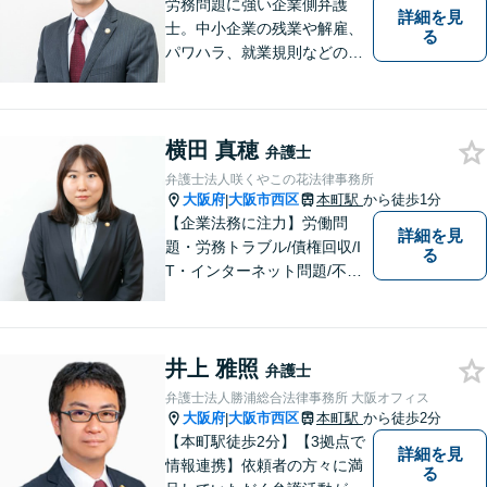
労務問題に強い企業側弁護
詳細を見
士。中小企業の残業や解雇、
る
パワハラ、就業規則などの問
題を企業側の立場で解決しま
す。
横田 真穂
弁護士
弁護士法人咲くやこの花法律事務所
大阪府
大阪市西区
本町駅
から徒歩1分
|
【企業法務に注力】労働問
詳細を見
題・労務トラブル/債権回収/I
る
T・インターネット問題/不動
産トラブルなど。相談者さま
の目線に立ち、親切・丁寧で
分かりやすい説明を心がけて
井上 雅照
おります。【地下鉄御堂筋線
弁護士
「本町駅」22番出口1分】
弁護士法人勝浦総合法律事務所 大阪オフィス
【近隣駐車場多数】
大阪府
大阪市西区
本町駅
から徒歩2分
|
【本町駅徒歩2分】【3拠点で
詳細を見
情報連携】依頼者の方々に満
る