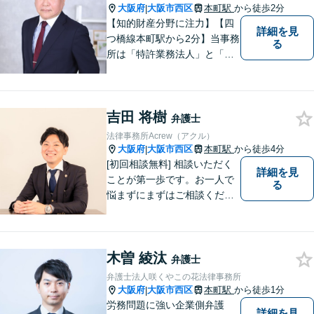
大阪府
大阪市西区
本町駅
から徒歩2分
|
【知的財産分野に注力】【四
詳細を見
つ橋線本町駅から2分】当事務
る
所は「特許業務法人」と「弁
護士法人」により構成され、
知的財産・法務の両者に対応
可能です。お客様との「コミ
吉田 将樹
ュニケーション」を大切に
弁護士
し、喜んで頂けるサービスを
法律事務所Acrew（アクル）
提供いたします【法テラス利
大阪府
大阪市西区
本町駅
から徒歩4分
|
用可】
[初回相談無料] 相談いただく
詳細を見
ことが第一歩です。お一人で
る
悩まずにまずはご相談くださ
い。
木曽 綾汰
弁護士
弁護士法人咲くやこの花法律事務所
大阪府
大阪市西区
本町駅
から徒歩1分
|
労務問題に強い企業側弁護
詳細を見