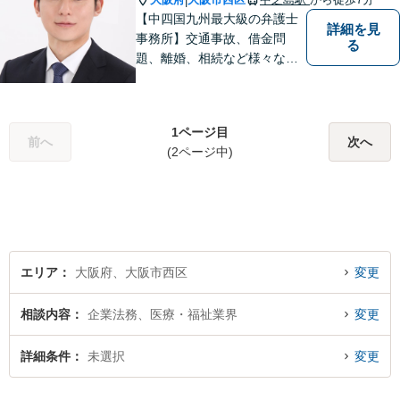
|
【中四国九州最大級の弁護士
詳細を見
事務所】交通事故、借金問
る
題、離婚、相続など様々な問
題について、「何度でも無
料」の相談を行っています！
まずはお気軽にご相談くださ
1ページ目
い！
前へ
次へ
(2ページ中)
エリア
大阪府、大阪市西区
変更
相談内容
企業法務、医療・福祉業界
変更
詳細条件
未選択
変更