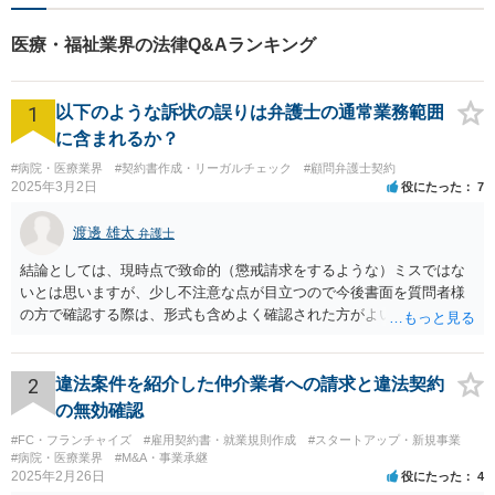
医療・福祉業界の法律Q&Aランキング
1
以下のような訴状の誤りは弁護士の通常業務範囲
に含まれるか？
#病院・医療業界
#契約書作成・リーガルチェック
#顧問弁護士契約
2025年3月2日
役にたった
7
渡邊 雄太
弁護士
結論としては、現時点で致命的（懲戒請求をするような）ミスではな
いとは思いますが、少し不注意な点が目立つので今後書面を質問者様
の方で確認する際は、形式も含めよく確認された方がよいと思われま
す。 以下一つずつ回答させていただきます。 ①脱字部分を手書きで修
正 →のぞましくはないですが、時たまあるものと存じます。 通常は、
弁護士が起案 Ⅰ依頼者に内容の確認 Ⅱ弁護士が誤字脱字等を確認 Ⅲ
2
違法案件を紹介した仲介業者への請求と違法契約
念のため事務員が確認 Ⅳ提出 の流れになりますので、どこかの段階で
の無効確認
気が付くことが多いです。仮処分等緊急性が高い案件では提出時に裁
#FC・フランチャイズ
#雇用契約書・就業規則作成
#スタートアップ・新規事業
判所窓口で修正して受理してもらうということはありますので、その
#病院・医療業界
#M&A・事業承継
場合は責められない部分もあるかと思います。 ②証拠である薬品名を
2025年2月26日
役にたった
4
間違っている →こちらは①のⅠかⅡの段階で修正しておくべきでしょ