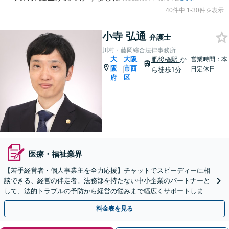
40件中 1-30件を表示
小寺 弘通
弁護士
川村・藤岡綜合法律事務所
大
大阪
肥後橋駅
か
営業時間：本
阪
市西
|
日定休日
ら徒歩1分
府
区
医療・福祉業界
【若手経営者・個人事業主を全力応援】チャットでスピーディーに相
談できる、経営の伴走者。法務部を持たない中小企業のパートナーと
して、法的トラブルの予防から経営の悩みまで幅広くサポートしま
す。
料金表を見る