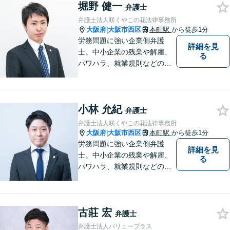
堀野 健一
い！
弁護士
弁護士法人咲くやこの花法律事務所
大阪府
大阪市西区
本町駅
から徒歩1分
|
労務問題に強い企業側弁護
詳細を見
士。中小企業の残業や解雇、
る
パワハラ、就業規則などの問
題を企業側の立場で解決しま
す。
小林 允紀
弁護士
弁護士法人咲くやこの花法律事務所
大阪府
大阪市西区
本町駅
から徒歩1分
|
労務問題に強い企業側弁護
詳細を見
士。中小企業の残業や解雇、
る
パワハラ、就業規則などの問
題を企業側の立場で解決しま
す。
古莊 宏
弁護士
弁護士法人バリュープラス