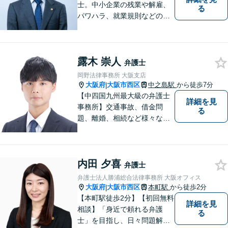
士。中小企業の残業や解雇、
る
パワハラ、就業規則などの問
題を企業側の立場で解決しま
す。
露木 崇人
弁護士
岡野法律事務所 大阪支店
大阪府
大阪市西区
中之島駅
から徒歩7分
|
【中四国九州最大級の弁護士
詳細を見
事務所】交通事故、借金問
る
題、離婚、相続など様々な問
題について、「何度でも無
料」の相談を行っています！
まずはお気軽にご相談くださ
内田 夕喜
い！
弁護士
弁護士法人勝浦総合法律事務所 大阪オフィス
大阪府
大阪市西区
本町駅
から徒歩2分
|
【本町駅徒歩2分】【初回無料
詳細を見
相談】「身近で頼れる弁護
る
士」を目指し、日々問題解決