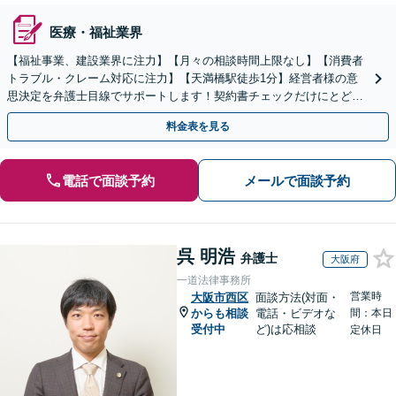
医療・福祉業界
【福祉事業、建設業界に注力】【月々の相談時間上限なし】【消費者
トラブル・クレーム対応に注力】【天満橋駅徒歩1分】経営者様の意
思決定を弁護士目線でサポートします！契約書チェックだけにとどま
らず、事業スキーム全体をリーガルチェックしましょう！
料金表を見る
電話で面談予約
メールで面談予約
呉 明浩
弁護士
大阪府
一道法律事務所
営業時
大阪市西区
面談方法(対面・
からも相談
電話・ビデオな
間：本日
受付中
ど)は応相談
定休日