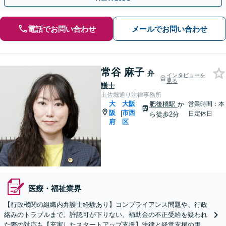
電話でお問い合わせ
メールでお問い合わせ
常谷 麻子
弁
インタビューを
見る
護士
土佐堀通り法律事務所
大
大阪
肥後橋駅
か
営業時間：本
阪
市西
|
日定休日
ら徒歩2分
府
区
医療・福祉業界
【行政機関の組織内弁護士経験あり】コンプライアンス問題や、行政
絡みのトラブルまで。許認可が下りない、補助金の不正受給を疑われ
た際の対応も【充実したスタートアップ支援】法律と経営支援の両輪