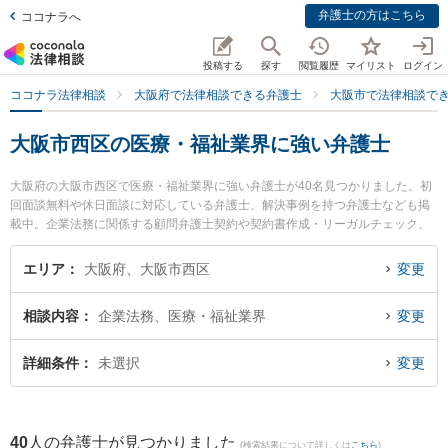
弁護士の方はこちら
ココナラへ
投稿する
探す
閲覧履歴
マイリスト
ログイン
ココナラ法律相談
大阪府で法律相談できる弁護士
大阪市で法律相談で
大阪市西区の医療・福祉業界に強い弁護士
大阪府の大阪市西区で医療・福祉業界に強い弁護士が40名見つかりました。初
回面談無料や休日面談に対応している弁護士、解決事例を持つ弁護士なども掲
載中。企業法務に関係する顧問弁護士契約や契約書作成・リーガルチェック、
雇用契約書・就業規則作成等の細かな分野での絞り込み検索もでき便利です。
特に川村・藤岡綜合法律事務所の小寺 弘通弁護士や土佐堀通り法律事務所の權
エリア
大阪府、大阪市西区
変更
野 裕介弁護士、土佐堀通り法律事務所の常谷 麻子弁護士のプロフィール情報や
弁護士費用、強みなどが注目されています。『大阪市西区で土日や夜間に発生
相談内容
企業法務、医療・福祉業界
変更
した医療・福祉業界のトラブルを今すぐに弁護士に相談したい』『医療・福祉
業界のトラブル解決の実績豊富な近くの弁護士を検索したい』『初回相談無料
で医療・福祉業界を法律相談できる大阪市西区内の弁護士に相談予約したい』
詳細条件
未選択
変更
などでお困りの相談者さんにおすすめです。
40
人の弁護士が見つかりました
(検索結果について詳しくは
こちら
)