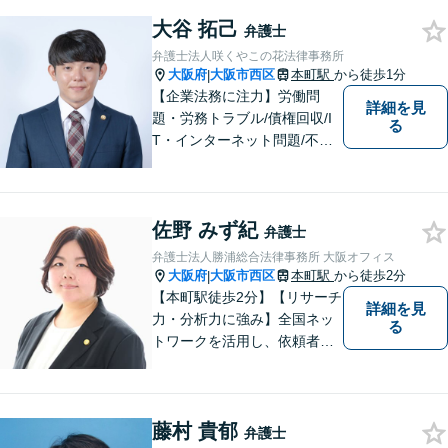
大谷 拓己
弁護士
弁護士法人咲くやこの花法律事務所
大阪府
大阪市西区
本町駅
から徒歩1分
|
【企業法務に注力】労働問
詳細を見
題・労務トラブル/債権回収/I
る
T・インターネット問題/不動
産トラブルなど。相談者さま
の目線に立ち、親切・丁寧で
分かりやすい説明を心がけて
佐野 みず紀
おります。【地下鉄御堂筋線
弁護士
「本町駅」22番出口1分】
弁護士法人勝浦総合法律事務所 大阪オフィス
【近隣駐車場多数】
大阪府
大阪市西区
本町駅
から徒歩2分
|
【本町駅徒歩2分】【リサーチ
詳細を見
力・分析力に強み】全国ネッ
る
トワークを活用し、依頼者満
足の追求に尽力します。労働
／借金／交通事故など、幅広
いお困りごとに迅速対応！依
藤村 貴郁
頼者様一人一人に寄り添い、
弁護士