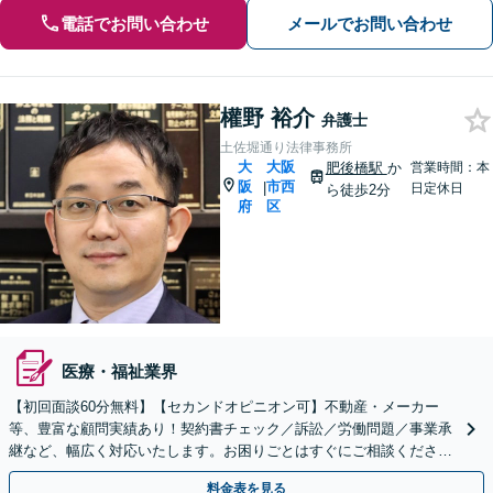
電話でお問い合わせ
メールでお問い合わせ
權野 裕介
弁護士
土佐堀通り法律事務所
大
大阪
肥後橋駅
か
営業時間：本
阪
市西
|
日定休日
ら徒歩2分
府
区
医療・福祉業界
【初回面談60分無料】【セカンドオピニオン可】不動産・メーカー
等、豊富な顧問実績あり！契約書チェック／訴訟／労働問題／事業承
継など、幅広く対応いたします。お困りごとはすぐにご相談ください
【他士業と連携】【夜間・休日対応可】【肥後橋駅2分】
料金表を見る