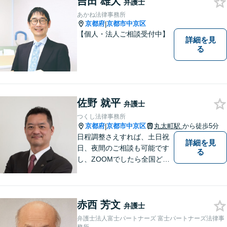
吉田 雄大
弁護士
あかね法律事務所
京都府
京都市中京区
|
【個人・法人ご相談受付中】
詳細を見
る
佐野 就平
弁護士
つくし法律事務所
京都府
京都市中京区
丸太町駅
から徒歩5分
|
日程調整さえすれば、土日祝
詳細を見
日、夜間のご相談も可能です
る
し、ZOOMでしたら全国どこ
でもご相談可能です。私が行
けないところでも、全国どこ
でも大抵は他の弁護士をご紹
赤西 芳文
介できます。
弁護士
弁護士法人富士パートナーズ 富士パートナーズ法律事