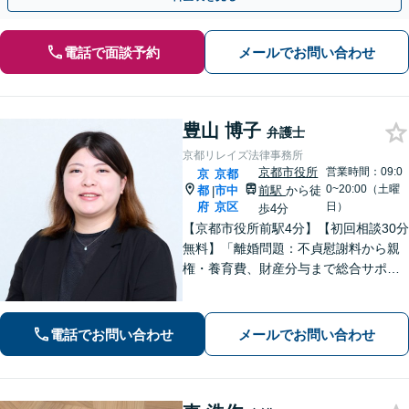
電話で面談予約
メールでお問い合わせ
豊山 博子
弁護士
京都リレイズ法律事務所
京都市役所
営業時間：09:0
京
京都
0~20:00（土曜
都
市中
前駅
から徒
|
府
京区
日）
歩4分
【京都市役所前駅4分】【初回相談30分
無料】「離婚問題：不貞慰謝料から親
権・養育費、財産分与まで総合サポー
ト」「法人破産：会社の状況に応じた
最適な手続きをご提案」おひとりで抱
えて諦める前に、まずはあなたのご希
電話でお問い合わせ
メールでお問い合わせ
望をお聞かせください【休日・夜間相
談可】