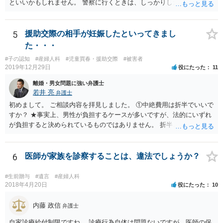
といいかもしれません。 警察に行くときは、しっかりした被害届ある
いは告発状を作成、持参して、相談に行くといいでしょう。
5
援助交際の相手が妊娠したといってきまし
た・・・
#子の認知
#産婦人科
#児童買春・援助交際
#被害者
2019年12月29日
役にたった
11
離婚・男女問題に強い弁護士
若井 亮
弁護士
初めまして。 ご相談内容を拝見しました。 ①中絶費用は折半でいいで
すか？ ★事実上、男性が負担するケースが多いですが、法的にいずれ
が負担すると決められているものではありません。 折半という考え方
もあるでしょう。 ②避妊しなかったが無理やりしたわけでもない、拒
否するそぶりもなかったので合意の上となるのか？ ★性行為について
の合意があることは特に問題にならないでしょう ③DNA鑑定をして事
6
医師が家族を診察することは、違法でしょうか？
実確認までしたほうがよいのか ★本当に妊娠をしており、こちらの子
であると主張するのであれば、DNA鑑定をするのも一つの選択肢にな
#生前贈与
#遺言
#産婦人科
るかと思います ④慰謝料請求されるのか ★慰謝料請求の根拠はないで
2018年4月20日
役にたった
10
しょう。合意に基づく性行為ですから、妊娠や病気などのリスクを受
け入れていると言えます。 当方行為が不法行為などに該当することは
内藤 政信
弁護士
ないかと思います。 相手方が揺さぶりをかけてくるようでしたら、代
自家診療給付制限ですね。 診療行為自体は問題ないですが、医師の保