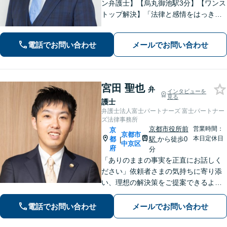
ン弁護士】【烏丸御池駅3分】【ワンス
トップ解決】「法律と感情をはっきり
分けたスタイル」で問題解決へ。離婚
問題、新型コロナが原因の借金、不動
電話でお問い合わせ
メールでお問い合わせ
産問題なども幅広く対応【女性弁護士
も在籍】【初回相談30分無料】
宮田 聖也
弁
インタビューを
見る
護士
弁護士法人富士パートナーズ 富士パートナー
ズ法律事務所
京都市役所前
営業時間：
京
京都市
本日定休日
都
駅
から徒歩0
|
中京区
府
分
「ありのままの事実を正直にお話しく
ださい」依頼者さまの気持ちに寄り添
い、理想の解決策をご提案できるよう
尽力します【交通事故事件の実績豊
富】【賠償金が2倍に増額した事例あ
電話でお問い合わせ
メールでお問い合わせ
り】依頼者さまに代わってさまざまな