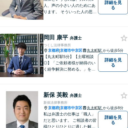
詳細を見
人、声の小さい人のためにあ
る
ります。 そういった人の思い
に真摯に耳を傾けて、「相談
してよかった」「頼んでよか
った」と思って頂ける解決を
岡田 康平
目指します。
弁護士
つくし法律事務所
京都府
京都市中京区
丸太町駅
から徒歩5分
|
【丸太町駅5分】【土曜相談
詳細を見
◎】「ご依頼者様が納得のい
る
く紛争解決に努める。」をモ
ットーに、一つ一つの事件に
丁寧に取り組みます。離婚・
相続問題や不動産関連の問
新保 英毅
題、中小企業関連法務で多数
弁護士
実績ございます。ぜひ皆様の
新保法律事務所
お悩みをお聞かせください。
京都府
京都市中京区
丸太町駅
から徒歩8分
|
私は弁護士の仕事は「職人」
詳細を見
だと思います。 ご相談者の皆
る
様ひとりひとりに適した解決