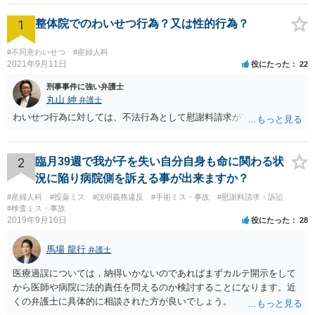
1
整体院でのわいせつ行為？又は性的行為？
#不同意わいせつ
#産婦人科
2021年9月11日
役にたった
22
刑事事件に強い弁護士
丸山 紳
弁護士
わいせつ行為に対しては、不法行為として慰謝料請求ができます。
2
臨月39週で我が子を失い自分自身も命に関わる状
況に陥り病院側を訴える事が出来ますか？
#産婦人科
#投薬ミス
#説明義務違反
#手術ミス・事故
#慰謝料請求・訴訟
#検査ミス・事故
2019年9月16日
役にたった
28
馬場 龍行
弁護士
医療過誤については，納得いかないのであればまずカルテ開示をして
から医師や病院に法的責任を問えるのか検討することになります。近
くの弁護士に具体的に相談された方が良いでしょう。