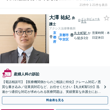
21件中 1-21件を表示
大澤 祐紀
弁
インタビューを
見る
護士
アクシス法律事務所
京
丸太町駅
か
営業時間：本
京都市
都
|
日定休日
ら徒歩1分
中京区
府
産婦人科の訴訟
【電話相談可】【医療機関側からのご相談に特化】クレーム対応／悪
質な書き込み／従業員対応など、お任せください【丸太町駅1分】迅
速かつ適切な対応が求められる医療問題は、実績豊富な弁護士にお任
せください【休日面談可】【平日夜間対応】
料金表を見る