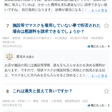
理人を立てて、事実確認のほか対応の全てを任せてしまうというやり
険に 加入していれば、かかった費用を支払基金なりに 請求できない扱
方もあります。 妊娠をしたという話をベースにしたトラブルも多くあ
いですね。 自己負担になります。 診療が違法になることはないです
るところなので、もし相手方が脅し含みで請求をしてくるようであれ
ね。 違う保険であれば、通常通り請求できますね。
ば、早い段階で代理人を立てて対応されたほうが良いかもしれませ
ん。
7
施設等でマスクを着用していない事で拒否された
場合は慰謝料を請求できるでしょうか？
#歯科・歯医者
#行政処分の不服申立て
#介護施設
#許認可の問題
#美容整形
#産婦人科
2022年9月2日
役にたった
6
匿名A
弁護士
お店や施設の長には施設管理権、誰を立ち入らせるかを決める権利が
あります。ですので、現状マスクが感染対策に有効との知見がある以
上、マスクをした方のみを立ち入らせると決めることも自由であり、
不当な差別には当たらないと考えられます。 これが公衆浴場や旅館業
など公益的な側面のある業種ですと、公衆浴場法など各種業法で定め
られた理由以外での利用拒否は禁止されていますし、公の施設でもマ
8
これは過失と捉えて良いですか？
スクなしだけでの利用拒否は問題となりえますが、民間のお店に対し
ては慰謝料の請求は認められないと考えられます。
#産婦人科
#手術ミス・事故
#患者・入所者側
#慰謝料請求・訴訟
2022年8月7日
役にたった
1