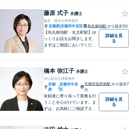
角度から示談の提案／利益最大化を目
指す
藤原 式子
弁護士
藤原・橋本法律事務所
京都府
京都市中京区
烏丸御池駅
から徒歩3分
|
【烏丸御池駅・丸太町駅】ゆ
詳細を見
っくりお話をお聞きします。
る
まずはご相談においでくださ
い。
橋本 弥江子
弁護士
谷口総合法律事務所
京都市役所前駅
から徒歩7
京都
京都市中京
|
府
区
分
依頼者に寄り添って業務を行
詳細を見
うことを心がけています。ま
る
ずは、お気軽にご相談下さ
い。