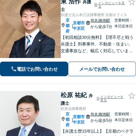
東 浩作
弁護
インタビューを見
る
士
弁護士法人本江法律事務所 京都オフィス
京
烏丸御池駅
営業時間：
京都市
都
|
本日定休日
から徒歩7分
中京区
府
【初回相談30分無料】【理不尽と戦う
弁護士】刑事事件、不動産・住まい、
交通事故など、幅広く対応していま
す。困難な事件でも粘り強く立ち向か
い、最善の結果を目指します。お困り
電話でお問い合わせ
メールでお問い合わせ
の場合は、お気軽に弁護士にご相談く
ださい。【電話・メール・WEB相談
可】
松原 祐紀
弁
インタビューを
見る
護士
松原法律事務所
京
烏丸御池駅
営業時間：
京都市
都
|
本日定休日
から徒歩5分
中京区
府
【弁護士歴15年以上】【京都のベテラ