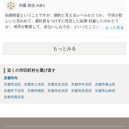
内藤 政信
弁護士
結婚前提ということですが、婚約と言えるレベルかどうか。 子供が欲
しいと言われて、避妊具をつけずに性交した結果 妊娠したのかどう
か。 相手が豹変して、金ないしおろせ、といったことは、不法 行為に
あたるでしょう。 精神疾患の原因が、相手の豹変と意に添わぬ中絶に
よるも のかどうか、説明付きの診断書が欲しいですね。 慰謝料請求
は、可能でしょう。
もっとみる
近くの市区町村を選び直す
京都市内
京都市北区
京都市上京区
京都市左京区
京都市中京区
京都市東山区
京都市下京区
京都市南区
京都市右京区
京都市伏見区
京都市山科区
京都市西京区