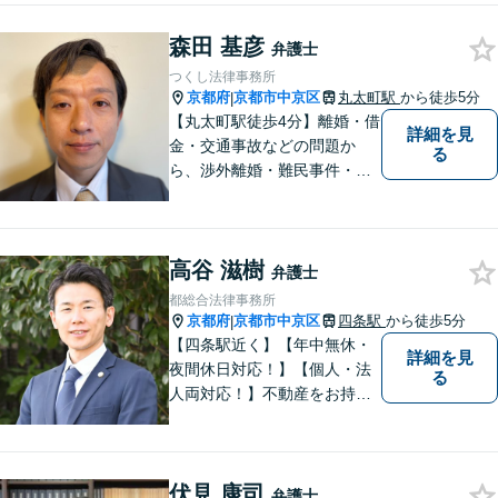
し、納得と安心につながるよ
う真摯にサポートします。ど
森田 基彦
弁護士
うぞお気軽にお話しくださ
つくし法律事務所
い。【完全個室で相談可】
京都府
京都市中京区
丸太町駅
から徒歩5分
|
【地域密着型の法律事務所】
【丸太町駅徒歩4分】離婚・借
詳細を見
金・交通事故などの問題か
る
ら、渉外離婚・難民事件・医
療事故などの特殊な事案もご
相談ください。問題が大きく
なってしまう前のご相談をお
高谷 滋樹
待ちしています。
弁護士
都総合法律事務所
京都府
京都市中京区
四条駅
から徒歩5分
|
【四条駅近く】【年中無休・
詳細を見
夜間休日対応！】【個人・法
る
人両対応！】不動産をお持ち
の方も、宅建資格者の弊所に
御相談ください！【LINE・Zo
om・オンライン相談に対応】
伏見 康司
【24時間予約受付】【出張相
弁護士