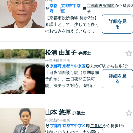
務所
京都市役所前駅
から徒歩0
京都
京都市中京
|
府
区
分
【京都市役所前駅 徒歩2分】
詳細を見
弁護士として、少しでも多く
る
のお悩みを抱えていらっしゃ
る方の力になりたいと考えて
おります。 ぜひお話をお聞か
せください。
松浦 由加子
弁護士
松浦法律事務所
京都府
京都市中京区
丸太町駅
から徒歩2分
|
土日夜間面談可能（原則事前
詳細を見
予約制）、土日夜間面談可
る
能、法テラス対応。 離婚・借
金（破産、個人再生等）・遺
産分割など個人の方のご相談
のほか、契約トラブルや雇用
山本 悠揮
問題・クレーマー対応など事
弁護士
業者様にも広く対応しており
桜月法律事務所
ます。お気軽にご相談くださ
京都府
京都市中京区
二条駅
から徒歩1分
|
い。
法律というものは、力の弱い