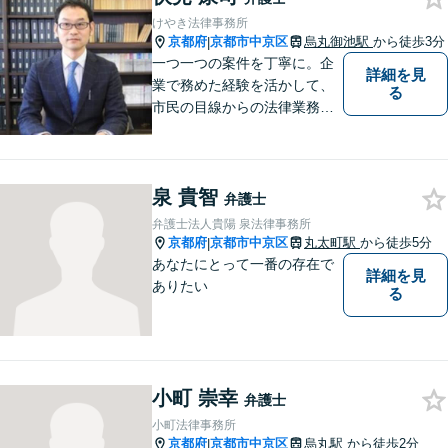
談可能】【弁護士保険（特
けやき法律事務所
約）全社対応いたします】
京都府
京都市中京区
烏丸御池駅
から徒歩3分
|
一つ一つの案件を丁寧に。企
詳細を見
業で務めた経験を活かして、
る
市民の目線からの法律業務を
心がけています。
泉 貴智
弁護士
弁護士法人貴陽 泉法律事務所
京都府
京都市中京区
丸太町駅
から徒歩5分
|
あなたにとって一番の存在で
詳細を見
ありたい
る
小町 崇幸
弁護士
小町法律事務所
京都府
京都市中京区
烏丸駅
から徒歩2分
|