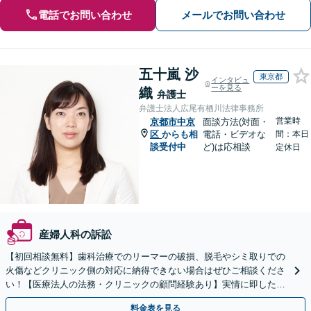
電話でお問い合わせ
メールでお問い合わせ
五十嵐 沙
東京都
インタビュ
ーを見る
織
弁護士
弁護士法人広尾有栖川法律事務所
営業時
京都市中京
面談方法(対面・
区
からも相
電話・ビデオな
間：本日
談受付中
ど)は応相談
定休日
産婦人科の訴訟
【初回相談無料】歯科治療でのリーマーの破損、脱毛やシミ取りでの
火傷などクリニック側の対応に納得できない場合はぜひご相談くださ
い！【医療法人の法務・クリニックの顧問経験あり】実情に即したア
ドバイスで、納得のできるトラブルの解決を目指します。
料金表を見る