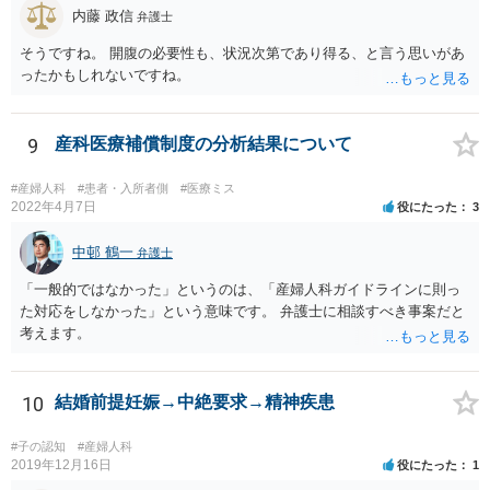
内藤 政信
弁護士
そうですね。 開腹の必要性も、状況次第であり得る、と言う思いがあ
ったかもしれないですね。
9
産科医療補償制度の分析結果について
#産婦人科
#患者・入所者側
#医療ミス
2022年4月7日
役にたった
3
中邨 鶴一
弁護士
「一般的ではなかった」というのは、「産婦人科ガイドラインに則っ
た対応をしなかった」という意味です。 弁護士に相談すべき事案だと
考えます。
10
結婚前提妊娠→中絶要求→精神疾患
#子の認知
#産婦人科
2019年12月16日
役にたった
1