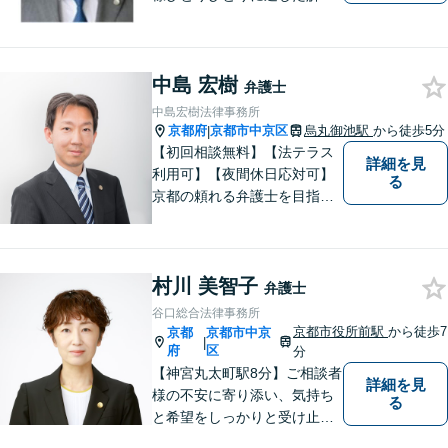
策を模索し、オーダーメード
のリーガルサービスをご提供
いたします。
中島 宏樹
弁護士
中島宏樹法律事務所
京都府
京都市中京区
烏丸御池駅
から徒歩5分
|
【初回相談無料】【法テラス
詳細を見
利用可】【夜間休日応対可】
る
京都の頼れる弁護士を目指し
ています。目線は低く、志は
高くをモットーに豊富な知識
と経験であなたの声を形にし
村川 美智子
ます。
弁護士
谷口総合法律事務所
京都市役所前駅
から徒歩7
京都
京都市中京
|
府
区
分
【神宮丸太町駅8分】ご相談者
詳細を見
様の不安に寄り添い、気持ち
る
と希望をしっかりと受け止め
ます。解決の道筋を丁寧に示