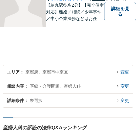
【鳥丸駅徒歩2分】【完全個室
詳細を見
対応】離婚／相続／少年事件
る
／中小企業法務などはお任せ
ください。相談者様の状況を
的確に把握し、個々に寄り添
った対応をいたします。まず
はお気軽にご相談ください！
【近隣駐車場あり】
エリア
京都府、京都市中京区
変更
相談内容
医療・介護問題、産婦人科
変更
詳細条件
未選択
変更
産婦人科の訴訟の法律Q&Aランキング