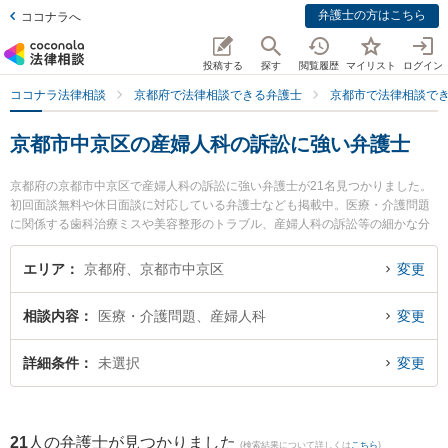
弁護士の方はこちら
ココナラへ
投稿する
探す
閲覧履歴
マイリスト
ログイン
ココナラ法律相談
京都府で法律相談できる弁護士
京都市で法律相談で
京都市中京区の産婦人科の訴訟に強い弁護士
京都府の京都市中京区で産婦人科の訴訟に強い弁護士が21名見つかりました。
初回面談無料や休日面談に対応している弁護士なども掲載中。医療・介護問題
に関係する歯科治療ミスや美容整形のトラブル、産婦人科の訴訟等の細かな分
野での絞り込み検索もでき便利です。特にアクシス法律事務所の大澤 祐紀弁護
士や京都リレイズ法律事務所の豊山 博子弁護士、弁護士法人本江法律事務所 京
エリア
京都府、京都市中京区
変更
都オフィスの東 浩作弁護士のプロフィール情報や弁護士費用、強みなどが注目
されています。『京都市中京区で土日や夜間に発生した産婦人科の訴訟のトラ
相談内容
医療・介護問題、産婦人科
変更
ブルを今すぐに弁護士に相談したい』『産婦人科の訴訟のトラブル解決の実績
豊富な近くの弁護士を検索したい』『初回相談無料で産婦人科の訴訟を法律相
談できる京都市中京区内の弁護士に相談予約したい』などでお困りの相談者さ
詳細条件
未選択
変更
んにおすすめです。
21
人の弁護士が見つかりました
(検索結果について詳しくは
こちら
)