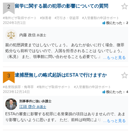
2
留学に関する親の犯罪の影響についての質問
#海外ビザ取得サポート
#加害者
#万引き・窃盗罪
#入管書類の申請サポート
2024年3月1日
役にたった
2
内藤 政信
弁護士
親の犯歴調査まではしないでしょう。 あなたが会いに行く場合、微罪
処分なら前科ではないので、入国を拒否されることは ないでしょう。
（私見） また、領事館に問い合わせることも必要でしょう。
3
逮捕歴無しの略式起訴はESTAで行けますか
#名誉毀損罪・侮辱罪
#海外ビザ取得サポート
#入管書類の申請サポート
2023年12月14日
役にたった
4
刑事事件に強い弁護士
江頭 啓介
弁護士
ESTAの審査に影響する犯罪に名誉棄損の項目はありませんので、あま
り影響しないように思います。 ただ、前科は時間により消えません。