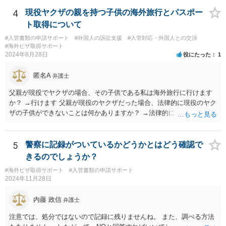
4
現役ヤクザの親を持つ子供の海外旅行とパスポー
ト取得について
#入管書類の申請サポート
#外国人の訴訟支援
#入管対応・外国人との交渉
#海外ビザ取得サポート
2024年8月28日
役にたった
1
匿名A
弁護士
父親が現役でヤクザの場合、その子供である私は海外旅行に行けます
か？ →行けます 父親が現役のヤクザだった場合、法律的に現役のヤク
ザの子供ができないことは何かありますか？ →法律的に、ということ
であれば、ないかと思います。
5
警察に記録がついているかどうかとはどう確認で
きるのでしょうか？
#海外ビザ取得サポート
#入管書類の申請サポート
2024年11月28日
内藤 政信
弁護士
注意では、処分ではないので記録に残りませんね。 また、調べる方法