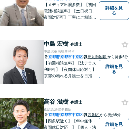
【メディア出演多数】【初回
詳細を見
電話相談無料】【土日祝日、
る
夜間対応可】丁寧にご相談を
お聞きして、事件に応じた最
適の解決と明朗な弁護士費用
をご提案。お客様の権利と人
格を徹底的に守ります！
中島 宏樹
弁護士
中島宏樹法律事務所
京都府
京都市中京区
烏丸御池駅
から徒歩5分
|
【初回相談無料】【法テラス
詳細を見
利用可】【夜間休日応対可】
る
京都の頼れる弁護士を目指し
ています。目線は低く、志は
高くをモットーに豊富な知識
と経験であなたの声を形にし
高谷 滋樹
ます。
弁護士
都総合法律事務所
京都府
京都市中京区
四条駅
から徒歩5分
|
【四条駅近く】【年中無休・
詳細を見
夜間休日対応！】【個人・法