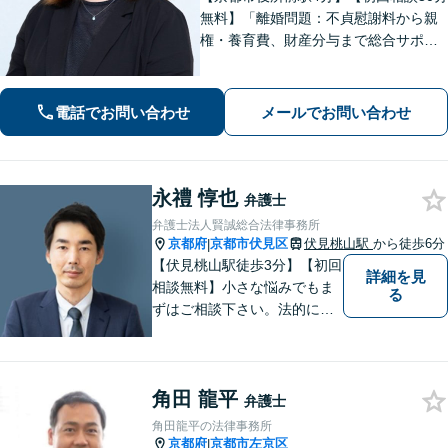
無料】「離婚問題：不貞慰謝料から親
権・養育費、財産分与まで総合サポー
ト」「法人破産：会社の状況に応じた
最適な手続きをご提案」おひとりで抱
えて諦める前に、まずはあなたのご希
電話でお問い合わせ
メールでお問い合わせ
望をお聞かせください【休日・夜間相
談可】
永禮 惇也
弁護士
弁護士法人賢誠総合法律事務所
京都府
京都市伏見区
伏見桃山駅
から徒歩6分
|
【伏見桃山駅徒歩3分】【初回
詳細を見
相談無料】小さな悩みでもま
る
ずはご相談下さい。法的に無
難で簡単な解決ではなく、依
頼者様にとって最良の解決に
尽力します。交通事故／離婚
角田 龍平
／相続／企業法務など幅広く
弁護士
対応可能。【休日・夜間対応
角田龍平の法律事務所
可】
京都府
京都市左京区
|