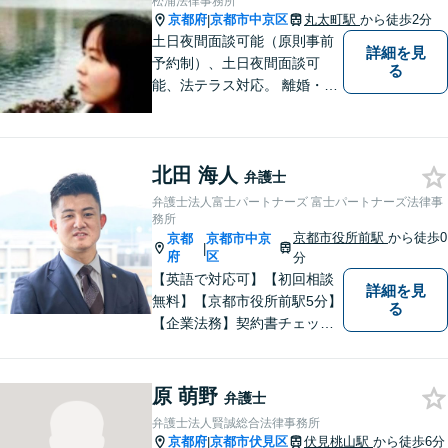
松浦法律事務所
京都府
京都市中京区
丸太町駅
から徒歩2分
|
土日夜間面談可能（原則事前
詳細を見
予約制）、土日夜間面談可
る
能、法テラス対応。 離婚・借
金（破産、個人再生等）・遺
産分割など個人の方のご相談
のほか、契約トラブルや雇用
北田 海人
問題・クレーマー対応など事
弁護士
業者様にも広く対応しており
弁護士法人富士パートナーズ 富士パートナーズ法律事
ます。お気軽にご相談くださ
務所
京都市役所前駅
から徒歩0
い。
京都
京都市中京
|
府
区
分
【英語で対応可】【初回相談
詳細を見
無料】【京都市役所前駅5分】
る
【企業法務】契約書チェッ
ク、事業承継（親族内・他社
のいずれも。）、株主総会指
導、フリーランス・スタート
原 萌野
弁護士
アップ支援など、幅広いご相
弁護士法人賢誠総合法律事務所
談に対応【税務訴訟】税務調
京都府
京都市伏見区
伏見桃山駅
から徒歩6分
|