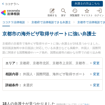
弁護士の方はこちら
ココナラへ
投稿する
探す
閲覧履歴
マイリスト
ログイン
ココナラ法律相談
京都府で法律相談できる弁護士
京都市で法律相談で
京都市の海外ビザ取得サポートに強い弁護士
京都府の京都市で海外ビザ取得サポートに強い弁護士が18名見つかりました。
初回面談無料や休日面談に対応している弁護士なども掲載中。外国人・国際問
題に関係する国際離婚やハーグ条約、国際結婚等の細かな分野での絞り込み検
索もでき便利です。特に法律事務所オフィス・エトワレの小杉 和弁護士や弁護
士法人本江法律事務所 京都オフィスの東 浩作弁護士、松原法律事務所の松原
エリア
京都府、京都市北区、京都市上京区、京都市左京区、京都市中京区、京都市東山区、京都市下京区、京都市南区、京都市右京区、京都市伏見区、京都市山科区、京都市西京区
変更
祐紀弁護士のプロフィール情報や弁護士費用、強みなどが注目されています。
『京都市で土日や夜間に発生した海外ビザ取得サポートのトラブルを今すぐに
相談内容
外国人・国際問題、海外ビザ取得サポート
変更
弁護士に相談したい』『海外ビザ取得サポートのトラブル解決の実績豊富な近
くの弁護士を検索したい』『初回相談無料で海外ビザ取得サポートを法律相談
できる京都市内の弁護士に相談予約したい』などでお困りの相談者さんにおす
詳細条件
未選択
変更
すめです。
18
人の弁護士が見つかりました
(検索結果について詳しくは
こちら
)