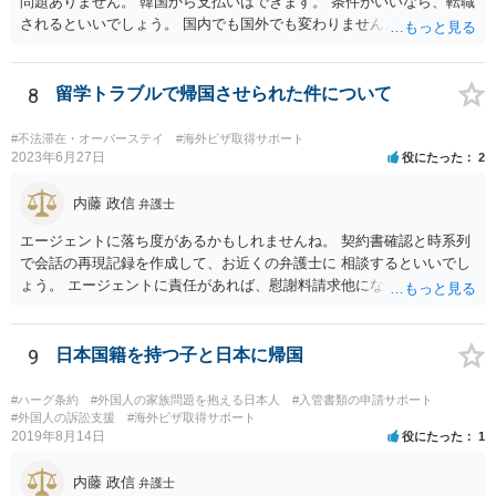
問題ありません。 韓国から支払いはできます。 条件がいいなら、転職
されるといいでしょう。 国内でも国外でも変わりません。
8
留学トラブルで帰国させられた件について
#不法滞在・オーバーステイ
#海外ビザ取得サポート
2023年6月27日
役にたった
2
内藤 政信
弁護士
エージェントに落ち度があるかもしれませんね。 契約書確認と時系列
で会話の再現記録を作成して、お近くの弁護士に 相談するといいでし
ょう。 エージェントに責任があれば、慰謝料請求他になるでしょう。
9
日本国籍を持つ子と日本に帰国
#ハーグ条約
#外国人の家族問題を抱える日本人
#入管書類の申請サポート
#外国人の訴訟支援
#海外ビザ取得サポート
2019年8月14日
役にたった
1
内藤 政信
弁護士