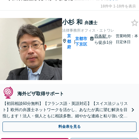
18件中 1-18件を表示
小杉 和
弁護士
法律事務所オフィス・エトワレ
京
四条駅
か
営業時間：本
京都市
都
|
日定休日
ら徒歩1分
下京区
府
海外ビザ取得サポート
【初回相談60分無料】【フランス語・英語対応】【スイス法ジュリス
ト】欧州の弁護士ネットワークを活かし、あなたが真に望む解決を目
指します！法人・個人ともに相談多数。細やかな連絡と粘り強い交渉
を徹底【WEB対応｜休日・夜間相談可】【完全個室】
料金表を見る