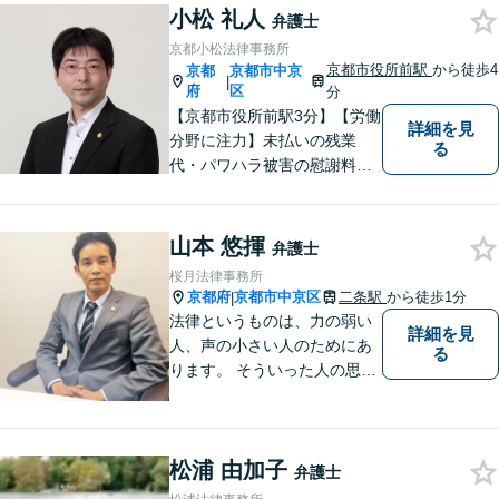
小松 礼人
弁護士
京都小松法律事務所
京都市役所前駅
から徒歩4
京都
京都市中京
|
府
区
分
【京都市役所前駅3分】【労働
詳細を見
分野に注力】未払いの残業
る
代・パワハラ被害の慰謝料請
求などでお困りの方はぜひご
相談ください！皆様の話を最
後までよく聞いた上で、見解
山本 悠揮
弁護士
をお伝えします。お困りごと
桜月法律事務所
があれば、お気軽にご相談く
京都府
京都市中京区
二条駅
から徒歩1分
|
ださい。
法律というものは、力の弱い
詳細を見
人、声の小さい人のためにあ
る
ります。 そういった人の思い
に真摯に耳を傾けて、「相談
してよかった」「頼んでよか
った」と思って頂ける解決を
松浦 由加子
目指します。
弁護士