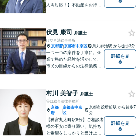
る
人両対応！】不動産をお持ち
の方も、宅建資格者の弊所に
御相談ください！【LINE・Zo
om・オンライン相談に対応】
伏見 康司
【24時間予約受付】【出張相
弁護士
談可能】【弁護士保険（特
けやき法律事務所
約）全社対応いたします】
京都府
京都市中京区
烏丸御池駅
から徒歩3分
|
一つ一つの案件を丁寧に。企
詳細を見
業で務めた経験を活かして、
る
市民の目線からの法律業務を
心がけています。
村川 美智子
弁護士
谷口総合法律事務所
京都市役所前駅
から徒歩7
京都
京都市中京
|
府
区
分
【神宮丸太町駅8分】ご相談者
詳細を見
様の不安に寄り添い、気持ち
る
と希望をしっかりと受け止め