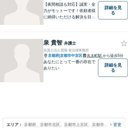
査対応、タックスプランニン
【夜間相談も対応】誠実・全
詳細を見
グなど。
力がモットーです！依頼者様
る
に納得いただける解決を目指
します！
泉 貴智
弁護士
弁護士法人貴陽 泉法律事務所
京都府
京都市中京区
丸太町駅
から徒歩5分
|
あなたにとって一番の存在で
詳細を見
ありたい
る
エリア
京都府、京都市北区、京都市上京区、京都市左京区、京都市中京区、京都市東山区、京都市下京区、京都市南区、京都市右京区、京都市伏見区、京都市山科区、京都市西京区
変更