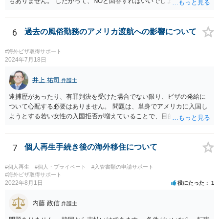
もありません。 したがって、NOと回答すればいいでしょう。
6
過去の風俗勤務のアメリカ渡航への影響について
#海外ビザ取得サポート
2024年7月18日
井上 祐司
弁護士
逮捕歴があったり、有罪判決を受けた場合でない限り、ビザの発給に
ついて心配する必要はありません。 問題は、単身でアメリカに入国し
ようとする若い女性の入国拒否が増えていることで、目的・滞在期
間・訪問予定の都市名・会う予定の人物・帰りの航空券の有無・過去
に渡米歴がある場合には過去に訪問した場所等を細かく聞かれ、その
中に矛盾があると入国を拒否される事例が実際に数多く見聞きされて
7
個人再生手続き後の海外移住について
いることです。 特に英語が堪能でない場合は注意が必要かと思いま
す。
#個人再生
#個人・プライベート
#入管書類の申請サポート
#海外ビザ取得サポート
2022年8月1日
役にたった
1
内藤 政信
弁護士