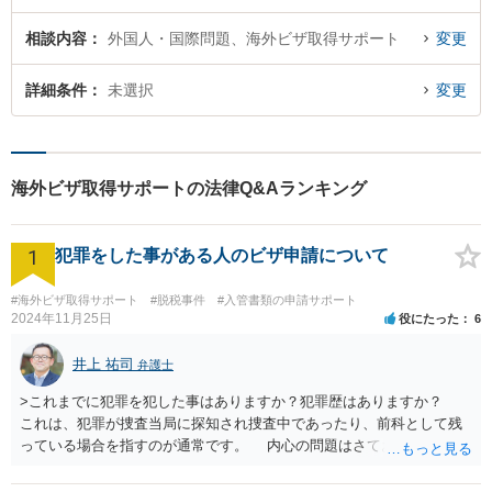
相談内容
外国人・国際問題、海外ビザ取得サポート
変更
詳細条件
未選択
変更
海外ビザ取得サポートの法律Q&Aランキング
1
犯罪をした事がある人のビザ申請について
#海外ビザ取得サポート
#脱税事件
#入管書類の申請サポート
2024年11月25日
役にたった
6
井上 祐司
弁護士
>これまでに犯罪を犯した事はありますか？犯罪歴はありますか？
これは、犯罪が捜査当局に探知され捜査中であったり、前科として残
っている場合を指すのが通常です。 内心の問題はさておき、ご質問
の状況であれば「いいえ」と回答するのがセオリーかと思います。