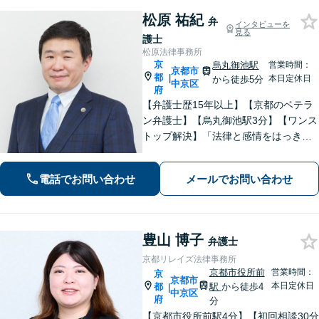
松原 祐紀
弁
インタビューを
見る
護士
松原法律事務所
京
烏丸御池駅
営業時間：
京都市
都
|
本日定休日
から徒歩5分
中京区
府
【弁護士歴15年以上】【京都のベテラ
ン弁護士】【烏丸御池駅3分】【ワンス
トップ解決】「法律と感情をはっきり
分けたスタイル」で問題解決へ。離婚
問題、新型コロナが原因の借金、不動
電話でお問い合わせ
メールでお問い合わせ
産問題なども幅広く対応【女性弁護士
も在籍】【初回相談30分無料】
豊山 博子
弁護士
京都リレイズ法律事務所
京都市役所前
営業時間：
京
京都市
本日定休日
都
駅
から徒歩4
|
中京区
府
分
【京都市役所前駅4分】【初回相談30分