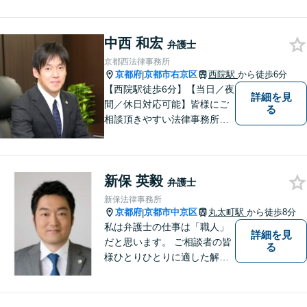
ます。解決の道筋を丁寧に示
し、納得と安心につながるよ
う真摯にサポートします。ど
中西 和宏
弁護士
うぞお気軽にお話しくださ
京都西法律事務所
い。【完全個室で相談可】
京都府
京都市右京区
西院駅
から徒歩6分
|
【地域密着型の法律事務所】
【西院駅徒歩6分】【当日／夜
詳細を見
間／休日対応可能】皆様にご
る
相談頂きやすい法律事務所を
目指します。交通事故／借金
問題／相続問題／離婚問題な
ど、幅広い法律トラブルに対
新保 英毅
応可能。【法テラス利用可】
弁護士
ご相談者様に寄り添って対
新保法律事務所
応。お悩みの方はお気軽にご
京都府
京都市中京区
丸太町駅
から徒歩8分
|
相談ください。
私は弁護士の仕事は「職人」
詳細を見
だと思います。 ご相談者の皆
る
様ひとりひとりに適した解決
策を模索し、オーダーメード
のリーガルサービスをご提供
いたします。