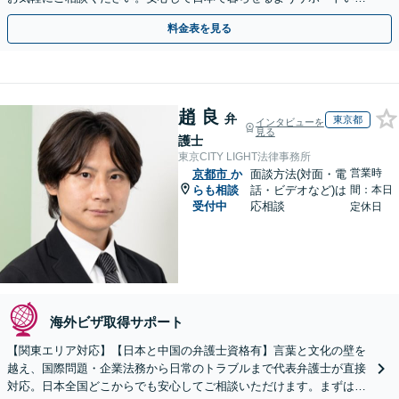
します【夜間・休日相談OK】【北浜駅2分】
料金表を見る
趙 良
弁
東京都
インタビューを
見る
護士
東京CITY LIGHT法律事務所
営業時
京都市
か
面談方法(対面・電
らも相談
話・ビデオなど)は
間：本日
受付中
応相談
定休日
海外ビザ取得サポート
【関東エリア対応】【日本と中国の弁護士資格有】言葉と文化の壁を
越え、国際問題・企業法務から日常のトラブルまで代表弁護士が直接
対応。日本全国どこからでも安心してご相談いただけます。まずは一