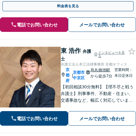
歩を踏み出してみませんか。【初回相談無料】
料金表を見る
電話でお問い合わせ
メールでお問い合わせ
東 浩作
弁護
インタビューを見
る
士
弁護士法人本江法律事務所 京都オフィス
京
烏丸御池駅
営業時間：
京都市
都
|
本日定休日
から徒歩7分
中京区
府
【初回相談30分無料】【理不尽と戦う
弁護士】刑事事件、不動産・住まい、
交通事故など、幅広く対応していま
す。困難な事件でも粘り強く立ち向か
い、最善の結果を目指します。お困り
電話でお問い合わせ
メールでお問い合わせ
の場合は、お気軽に弁護士にご相談く
ださい。【電話・メール・WEB相談
可】