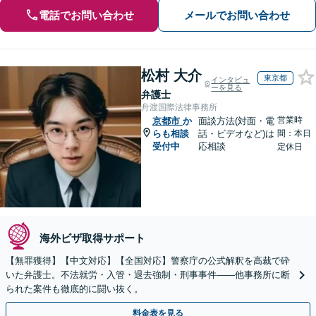
電話でお問い合わせ
メールでお問い合わせ
松村 大介
東京都
インタビュ
ーを見る
弁護士
舟渡国際法律事務所
営業時
京都市
か
面談方法(対面・電
らも相談
話・ビデオなど)は
間：本日
受付中
応相談
定休日
海外ビザ取得サポート
【無罪獲得】【中文対応】【全国対応】警察庁の公式解釈を高裁で砕
いた弁護士。不法就労・入管・退去強制・刑事事件——他事務所に断
られた案件も徹底的に闘い抜く。
料金表を見る