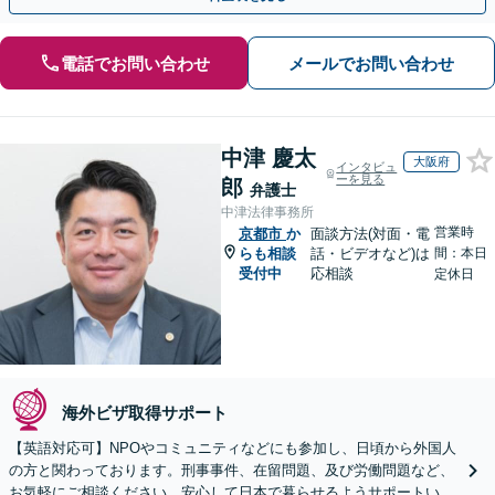
電話でお問い合わせ
メールでお問い合わせ
中津 慶太
大阪府
インタビュ
ーを見る
郎
弁護士
中津法律事務所
営業時
京都市
か
面談方法(対面・電
らも相談
話・ビデオなど)は
間：本日
受付中
応相談
定休日
海外ビザ取得サポート
【英語対応可】NPOやコミュニティなどにも参加し、日頃から外国人
の方と関わっております。刑事事件、在留問題、及び労働問題など、
お気軽にご相談ください。安心して日本で暮らせるようサポートいた