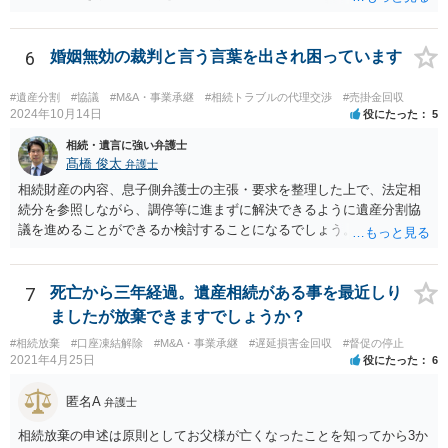
返済義務はありません。 対応としては、 ・督促状を放っておく（相手
も法律相談に行けば同趣旨のことを回答されるので、裁判まではしな
いと思います） ・借りたのは母なので、私は支払いませんと伝える あ
6
婚姻無効の裁判と言う言葉を出され困っています
たりが良いと思います。
#遺産分割
#協議
#M&A・事業承継
#相続トラブルの代理交渉
#売掛金回収
2024年10月14日
役にたった
5
相続・遺言に強い弁護士
髙橋 俊太
弁護士
相続財産の内容、息子側弁護士の主張・要求を整理した上で、法定相
続分を参照しながら、調停等に進まずに解決できるように遺産分割協
議を進めることができるか検討することになるでしょう。少なくとも
現時点で、【会社(現在私が取締役になりました)は要らないから全ての
遺産をまとめて現金でくれ】という要求に応じる必要はありません。
7
死亡から三年経過。遺産相続がある事を最近しり
ましたが放棄できますでしょうか？
#相続放棄
#口座凍結解除
#M&A・事業承継
#遅延損害金回収
#督促の停止
2021年4月25日
役にたった
6
匿名A
弁護士
相続放棄の申述は原則としてお父様が亡くなったことを知ってから3か