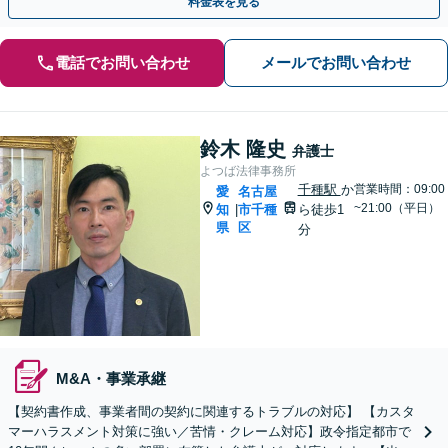
料金表を見る
電話でお問い合わせ
メールでお問い合わせ
鈴木 隆史
弁護士
よつば法律事務所
千種駅
か
営業時間：09:00
愛
名古屋
~21:00（平日）
知
市千種
ら徒歩1
|
県
区
分
M&A・事業承継
【契約書作成、事業者間の契約に関連するトラブルの対応】 【カスタ
マーハラスメント対策に強い／苦情・クレーム対応】政令指定都市で