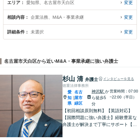
エリア
愛知県、名古屋市天白区
変更
相談内容
企業法務、M&A・事業承継
変更
詳細条件
未選択
変更
名古屋市天白区から近いM&A・事業承継に強い弁護士
杉山 清
弁護士
インタビューを見る
徳重法律事務所
神沢駅
か
営業時間：07:00
愛
名古
~22:00（平日）
知
屋市
ら徒歩5
|
県
緑区
分
【初回相談原則無料】【英語対応】
【国際問題に強い弁護士】経験豊富な
弁護士が解決まで丁寧にサポート【離
婚・男女問題】国際離婚からお子さま
の問題まで親身になって対応！【刑事