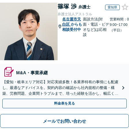
篠塚 渉
弁護士
愛知県
弁護士法人アストラル
名古屋市天
面談方法(対
営業時間：0
白区
からも
面・電話・ビデ
9:00~17:00
相談受付中
オなど)は応相
（平日）
談
M&A・事業承継
【愛知・岐阜エリア対応】対応実績多数！各業界特有の事情にも配慮
し、最適なアドバイスを。契約内容の確認から社内規程の整備・構
築、労務問題、企業間トラブルまで、培った経験を活かし、幅広く対
応いたします【オンライン面談OK（顧問締結後）】
料金表を見る
メールでお問い合わせ