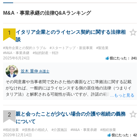
ご提供。小さなお困り事でも
構いません【夜間・休日面
M&A・事業承継の法律Q&Aランキング
談】【完全個室】【今池駅3
分】
1
イタリア企業とのライセンス契約に関する法律相
談
#海外企業との契約トラブル
#スタートアップ・新規事業
#製造業
#M&A・事業承継
#知的財産・特許
2025年6月24日
役にたった
241
並木 重伸
弁護士
その同意書や当事者間で交わさた他の書面などに準拠法に関する記載
がなければ、一般的にはライセンスする側の居住地の法律（つまりイ
タリア法）と解釈される可能性が高いですが、許諾の範囲が日本国内
に限定されているなどの事情がある場合には、日本法となる可能性も
あります。 なお、仮に日本法になるとしても、新しい会社との間で契
約が有効かどうかは、ライセンスされた権利の種類（著作権、商標
2
親と会ったことが少ない場合の介護や相続の義務
権、特許権など）や契約の時期などを見て判断する必要があります。
について
いずれにせよ具体的事情が分からないと確定的な回答は難しいと思わ
#相続放棄
#債務者の相続人
#介護施設
#M&A・事業承継
#相続放棄
れますので、弁護士に直接相談されることをお勧めします。
2020年12月14日
役にたった
42