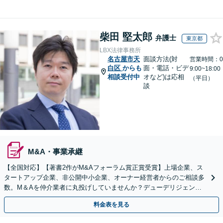
柴田 堅太郎
弁護士
東京都
LBX法律事務所
名古屋市天
面談方法(対
営業時間：0
白区
からも
面・電話・ビデ
9:00~18:00
相談受付中
オなど)は応相
（平日）
談
M&A・事業承継
【全国対応】【著書2作がM&Aフォーラム賞正賞受賞】上場企業、ス
タートアップ企業、非公開中小企業、オーナー経営者からのご相談多
数。M＆Aを仲介業者に丸投げしていませんか？デューデリジェンス
や契約書作成・交渉はお任せください【初回無料】
料金表を見る