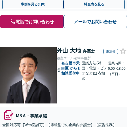
確に対応を進めてまいります。
事例を見る(1件)
料金表を見る
電話でお問い合わせ
メールでお問い合わせ
外山 大地
弁護士
東京都
銀座エール法律事務所
名古屋市天
面談方法(対
営業時間：1
白区
からも
面・電話・ビデ
0:00~18:00
相談受付中
オなど)は応相
（平日）
談
M&A・事業承継
全国対応可【Web面談可】【博報堂での企業内弁護士】【広告法務】