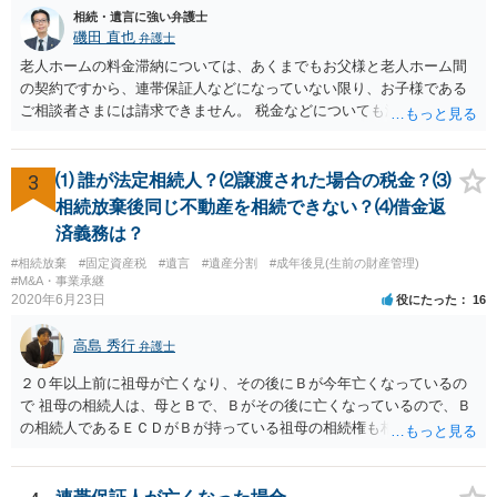
相続・遺言に強い弁護士
磯田 直也
弁護士
老人ホームの料金滞納については、あくまでもお父様と老人ホーム間
の契約ですから、連帯保証人などになっていない限り、お子様である
ご相談者さまには請求できません。 税金などについても滞納している
のはお父様ですから、お子様に請求が来ることはありません。 生活保
護受給の際に扶養できないかという連絡が役所から来ますが、できな
い旨回答すればそれまでです。 相続が開始した場合については先述の
3
⑴ 誰が法定相続人？⑵譲渡された場合の税金？⑶
通りです。 民法上の扶養義務はご相談者さまがお考えのほど強いもの
相続放棄後同じ不動産を相続できない？⑷借金返
ではありません。 あくまでも、余力の範囲で認められるものです。 親
済義務は？
の介護は子供がみるという民法の条文はありません。 また、親に対す
#相続放棄
#固定資産税
#遺言
#遺産分割
#成年後見(生前の財産管理)
る扶養義務は配偶者や子に対する扶養義務に比べて弱いものです。 生
#M&A・事業承継
まれてすぐ両親が離婚し、その後会っていなかったという事情も、扶
2020年6月23日
役にたった
16
養義務の順位を下げる一つの理由になります。
高島 秀行
弁護士
２０年以上前に祖母が亡くなり、その後にＢが今年亡くなっているの
で 祖母の相続人は、母とＢで、Ｂがその後に亡くなっているので、Ｂ
の相続人であるＥＣＤがＢが持っている祖母の相続権も相続すること
となります。 したがって、遺産分割協議するにも、相続放棄するにも
Ｅも行う必要があります。 Ｂの配偶者であるＥは常にＢの相続人とな
ります。