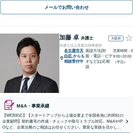
メールでお問い合わせ
加藤 卓
弁護士
大阪府
弁護士法人啓葉法律事務所
名古屋市天
面談方法(対
営業時間：0
白区
からも
面・電話・ビデ
9:00~20:00
相談受付中
オなど)は応相
（平日）
談
M&A・事業承継
【WEB対応】【スタートアップから上場企業まで全国各地に約90社の
企業顧問】契約書等の作成・チェックや取引トラブル対応、M&AやIP
Oなど、企業法務のご相談はお任せください。豊富な実績を活かし的