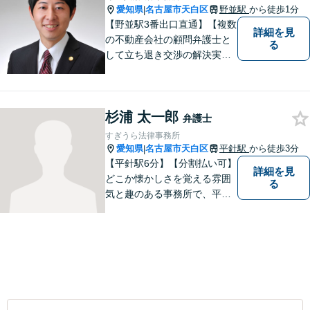
愛知県
名古屋市天白区
野並駅
から徒歩1分
|
【野並駅3番出口直通】【複数
詳細を見
の不動産会社の顧問弁護士と
る
して立ち退き交渉の解決実績
多数】立ち退き（賃借人側で
賃料不払いの場合を除く）、
相続、交通事故（人身事故の
杉浦 太一郎
被害者側に限る）、離婚、企
弁護士
業及び個人事業主の顧問に関
すぎうら法律事務所
する相談は初回相談無料で
愛知県
名古屋市天白区
平針駅
から徒歩3分
|
す。
【平針駅6分】【分割払い可】
詳細を見
どこか懐かしさを覚える雰囲
る
気と趣のある事務所で、平針
に縁とゆかりを持った弁護士
が【相続・不動産・一般民
事・企業法務・税務】といっ
た幅広い対応業務で問題解決
に取り組みます。