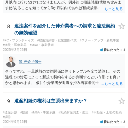
月以内に行わなければなりませんが、例外的に相続財産(債務も含みま
す)があることを知ってから3か月以内であれば相続放棄の申述が認め
られる可能性もありますので、通知が届いたのが3か月以内の話なので
したら、早急に家裁に行って相続放棄の申述をしたい旨告げて必要な
書類を提出されることをおすすめいたします。 なお、お父様の債務が
8
違法案件を紹介した仲介業者への請求と違法契約
他にもあるかもしれないというリスクを考えますと、相続放棄の申述
の無効確認
にあたっては、法テラスの無料相談等を利用して弁護士に相談するこ
#FC・フランチャイズ
#雇用契約書・就業規則作成
#スタートアップ・新規事業
とも十分考えられるかと存じます。また、ご記載いただいた事実関係
#病院・医療業界
#M&A・事業承継
を拝見するかぎり、再婚相手のかたは既に相続放棄をされている可能
2025年2月26日
役にたった
4
性があるかもしれません。
泉 亮介
弁護士
そうですね。一旦以前の契約関係に伴うトラブルを全て清算し、その
過程での対応によって新規で契約をするか判断するという形でも良い
かと思われます。 仮に仲介業者が返還を拒み当事者同士での解決が困
難となった場合は個別に弁護士に相談されると良いでしょう。
9
遺産相続の権利は主張出来ますか？
#遺産分割
#協議
#M&A・事業承継
#相続財産調査・鑑定
#不動産・土地の相続
#調停
2024年9月16日
役にたった
2