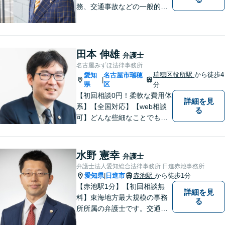
務、交通事故などの一般的な
法律相談はもちろん、スポー
ツ法務にも積極的に取り組ん
でいます【初回30分相談無
料】【桜山駅より徒歩８分】
田本 伸雄
弁護士
【駐車場あり】【オンライン
名古屋みずほ法律事務所
相談可】
瑞穂区役所駅
から徒歩4
愛知
名古屋市瑞穂
|
県
区
分
【初回相談0円！柔軟な費用体
詳細を見
系】【全国対応】【web相談
る
可】どんな些細なことでもお
気軽にご相談ください。イン
ターネット／削除請求や開示
請求、利用規約などのトラブ
水野 憲幸
弁護士
ルはお任せ！相続／感情面の
弁護士法人愛知総合法律事務所 日進赤池事務所
納得感を重視します。
愛知県
日進市
赤池駅
から徒歩1分
|
【赤池駅1分】【初回相談無
詳細を見
料】東海地方最大規模の事務
る
所所属の弁護士です。交通事
故、離婚問題、相続問題等多