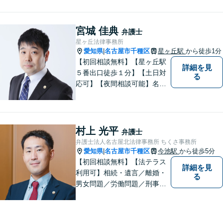
数の事件を扱っています。初
回相談無料、営業時間外の相
談対応も行っております。ま
宮城 佳典
弁護士
ずは、お気軽にお電話くださ
星ヶ丘法律事務所
い。
愛知県
名古屋市千種区
星ヶ丘駅
から徒歩1分
|
【初回相談無料】【星ヶ丘駅
詳細を見
５番出口徒歩１分】【土日対
る
応可】【夜間相談可能】名古
屋市千種区の弁護士です。ぜ
ひ一度ご相談ください。
村上 光平
弁護士
弁護士法人名古屋北法律事務所 ちくさ事務所
愛知県
名古屋市千種区
今池駅
から徒歩5分
|
【初回相談無料】【法テラス
詳細を見
利用可】相続・遺言／離婚・
る
男女問題／労働問題／刑事事
件／借金問題に注力！依頼者
さまのお悩みに寄り添った、
質の高いリーガルサービスを