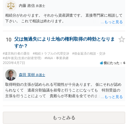
内藤 政信
弁護士
相続分がわかります。 それから資産調査です。 直接専門家に相談して
下さい。 これで相談は終わります。
10
父は無過失により土地の権利取得の時効となりま
すか？
#遺言執行者の選任
#相続トラブルの代理交渉
#借金返済の相談・交渉
#成年後見(生前の財産管理)
#M&A・事業承継
2020年4月7日
役にたった
6
森田 英樹
弁護士
取得時効の主張が認められる可能性が十分あります。 仮にそれが認め
られなくて 遺産分割協議を叔母と行うことになっても 特別受益の
主張を行うことによって 貴殿らが不動産を全てそのまま取得できる
ことが可能でしょう。
もっとみる