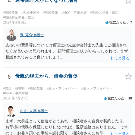
4
連帯保証人が亡くなった場合
#相続放棄
#相続手続き
#相続放棄
#M&A・事業承継
#相続人調査・確定
#相続財産調査・鑑定
2024年3月6日
役にたった
7
泉 亮介
弁護士
支払いの費目等については税理士の先生や会計士の先生にご相談され
た方が良いかと思われます。 顧問税理士の方がいらっしゃれば、まず
相談されてみると良いでしょう。
5
母親の現夫から、借金の督促
#借金・浪費癖
#相続放棄
#個人・プライベート
#個人・プライベート
#M&A・事業承継
2020年7月27日
役にたった
10
村山 大基
弁護士
まず、大前提として使途がどうあれ、相談者さん自身が契約したり、
お母様の債務を保証したりしなければ、返済義務はありません。 です
ので、お書き頂いた事情を読む限り、相談者さんにお母様の現夫への