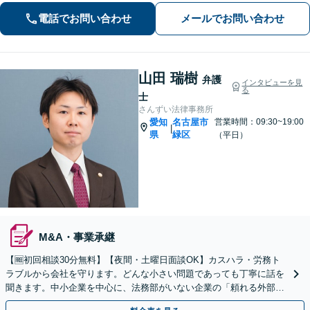
事件】早期釈放に向けて迅速に対処
電話でお問い合わせ
メールでお問い合わせ
【夜間・休日面談】【徳重駅／神沢駅5
分】
山田 瑞樹
弁護
インタビューを見
る
士
さんずい法律事務所
愛知
名古屋市
営業時間：09:30~19:00
|
県
緑区
（平日）
M&A・事業承継
【🆓初回相談30分無料】【夜間・土曜日面談OK】カスハラ・労務ト
ラブルから会社を守ります。どんな小さい問題であっても丁寧に話を
聞きます。中小企業を中心に、法務部がいない企業の「頼れる外部パ
ートナー」になります【駐車場完備】