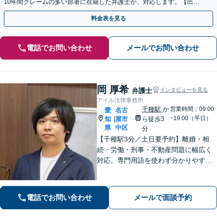
10年間クレームの多い部署に在籍した弁護士が、対応します。【出張
相談・WEB面談対応】【休日・夜間相談可】
料金表を見る
電話でお問い合わせ
メールでお問い合わせ
岡 厚希
弁護士
インタビューを見る
アイル法律事務所
千種駅
か
営業時間：09:00
愛
名古
~19:00（平日）
知
屋市
ら徒歩3
|
県
中区
分
【千種駅3分／土日要予約】離婚・相
続・労働・刑事・不動産問題に幅広く
対応。専門用語を使わず分かりやすく
ご説明します。「話しやすい」と評判
の弁護士が、あなたが気づいていない
最適な解決策まで、期待を超える「必
電話でお問い合わせ
メールで面談予約
要十分以上」のサポートをご提供しま
す。