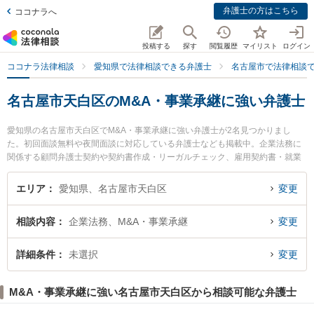
弁護士の方はこちら
ココナラへ
投稿する
探す
閲覧履歴
マイリスト
ログイン
ココナラ法律相談
愛知県で法律相談できる弁護士
名古屋市で法律相談
名古屋市天白区のM&A・事業承継に強い弁護士
愛知県の名古屋市天白区でM&A・事業承継に強い弁護士が2名見つかりまし
た。初回面談無料や夜間面談に対応している弁護士なども掲載中。企業法務に
関係する顧問弁護士契約や契約書作成・リーガルチェック、雇用契約書・就業
規則作成等の細かな分野での絞り込み検索もでき便利です。特に野並駅前法律
事務所の田口 博貴弁護士やすぎうら法律事務所の杉浦 太一郎弁護士のプロフィ
エリア
愛知県、名古屋市天白区
変更
ール情報や弁護士費用、強みなどが注目されています。『名古屋市天白区で土
日や夜間に発生したM&A・事業承継のトラブルを今すぐに弁護士に相談した
相談内容
企業法務、M&A・事業承継
変更
い』『M&A・事業承継のトラブル解決の実績豊富な近くの弁護士を検索した
い』『初回相談無料でM&A・事業承継を法律相談できる名古屋市天白区内の弁
護士に相談予約したい』などでお困りの相談者さんにおすすめです。
詳細条件
未選択
変更
M&A・事業承継に強い名古屋市天白区から相談可能な弁護士