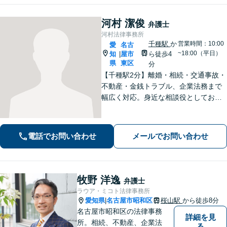
河村 潔俊
弁護士
河村法律事務所
千種駅
か
営業時間：10:00
愛
名古
~18:00（平日）
知
屋市
ら徒歩4
|
県
東区
分
【千種駅2分】離婚・相続・交通事故・
不動産・金銭トラブル、企業法務まで
幅広く対応。身近な相談役としてお悩
みをじっくり伺い、わかりやすくご説
明します。平穏な日常を取り戻すた
め、まずは気軽にご相談ください。
電話でお問い合わせ
メールでお問い合わせ
【土日祝対応可、夜間対応可】【オン
ライン対応可】
牧野 洋逸
弁護士
ラウア・ミコト法律事務所
愛知県
名古屋市昭和区
桜山駅
から徒歩8分
|
名古屋市昭和区の法律事務
詳細を見
所。相続、不動産、企業法
る