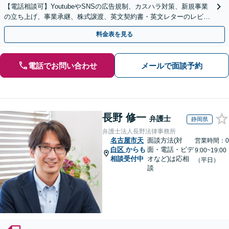
【電話相談可】YoutubeやSNSの広告規制、カスハラ対策、新規事業
の立ち上げ、事業承継、株式譲渡、英文契約書・英文レターのレビュ
ー・ドラフトなどに対応。
料金表を見る
電話でお問い合わせ
メールで面談予約
長野 修一
弁護士
静岡県
弁護士法人長野法律事務所
名古屋市天
面談方法(対
営業時間：0
白区
からも
面・電話・ビデ
9:00~19:00
相談受付中
オなど)は応相
（平日）
談