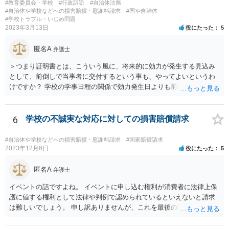
#教育委員会・学校
#行政訴訟
#自治体法務
#自治体や学校などへの損害賠償・慰謝料請求
#国や自治体
#学校トラブル・いじめ問題
2023年3月13日
役にたった
5
匿名A
弁護士
＞つまり証明書とは、こういう風に、将来的に効力が発生する見込み
として、前倒しで当事者に交付するという事も、やってよいというわ
けですか？ 学校の学事日程の関係で効力発生日よりも前に交付したか
らとしても、効力発生日が記載されている証明書の効力に影響はない
でしょう。 両者をそろえるに越したことはないですが、卒業式の日程
自体は各学校によって慣例として定められることが多いですし、学籍
6
学校の不誠実な対応に対しての損害賠償請求
離脱日も、学校によって異なるようですから、そのこと自体に特に問
題はないでしょう。 ＞万一、効力発生日より前に、その効力が無効と
#自治体や学校などへの損害賠償・慰謝料請求
#国家賠償請求
なる出来事が起こったとしたら、その証明書は効力を発生する事な
2023年12月6日
役にたった
5
く、証明書としては無効化されるということですね？ そう考えるのが
自然でしょう。 ただし、卒業証書自体は、通常記載されている内容
匿名A
弁護士
が、全課程を修了したという事実について記載されており、卒業式時
イベントの話ですよね。 イベントに申し込む権利が消費者に法律上保
点では、そのこと自体は過去の事実として間違いないので、卒業証書
護に値する権利として法律や判例で認められているといえないと請求
自体の無効かどうかという法的な効力を議論するものではないでしょ
は難しいでしょう。 申し訳ありませんが、これを最後の返信としま
う。 問題は、証書そのものではなく、在学中に何らかの問題を起こし
す。
て学籍を剥奪されたかどうか、ということなので、厳密に言えば卒業