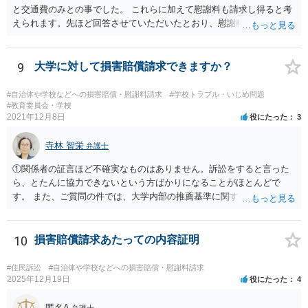
と交通費のみとの事でした。 これらに加えて慰謝料も請求し得ると考
えられます。先ほど回答させていただいたとおり、慰謝料の額につい
ては通院期間・回数などを基準にして検討がなされます。
9
大学に対して損害賠償請求できますか？
#自治体や学校などへの損害賠償・慰謝料請求
#学校トラブル・いじめ問題
#教育委員会・学校
2021年12月8日
役にたった
3
寺林 智栄
弁護士
①関係者の証言ほど不確実なものはありません。訴訟をすると言った
ら、とたんに協力できないという方ばかりになることがほとんどで
す。 また、ご質問の件では、大学内部の推薦基準に関する資料とご相
談者様がこれを満たしていたという資料が最低でも証拠として必要で
しょう。 資料の開示制度があるかどうかを一度大学側に問い合わせて
みてはどうでしょうか。 個人で入手できるかどうかはこれにかかって
10
損害賠償請求あたっての内容証明
いるかと思います。 もし、個人での入手が難しければ、弁護士にまず
は依頼をして（受任してくれる弁護士がいるかどうかは別ですが）、
#住民訴訟
#自治体や学校などへの損害賠償・慰謝料請求
弁護士法23条の2に基づく照会をしてもらうという方法もあります。
2025年12月19日
役にたった
4
②少額の慰謝料程度（数十万）であれば認められる可能性はあるかも
しれません。 ですが、推薦がある場合に必ずB社に採用されることが
匿名A