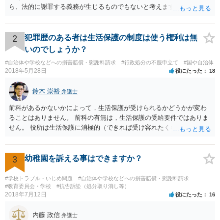
ら、法的に謝罪する義務が生じるものでもないと考えます。 経緯から
してもはや当人同士でのお話は難しい段階にきているようにも思いま
す。 子どもの専門相談窓口もありますし、一度相談だけでもしてはい
かがでしょうか。
2
犯罪歴のある者は生活保護の制度は使う権利は無
いのでしょうか？
#自治体や学校などへの損害賠償・慰謝料請求
#行政処分の不服申立て
#国や自治体
2018年5月28日
役にたった
18
鈴木 崇裕
弁護士
前科があるかないかによって，生活保護が受けられるかどうかが変わ
ることはありません。 前科の有無は，生活保護の受給要件ではありま
せん。 役所は生活保護に消極的（できれば受け容れたくない）な姿勢
を示すことが多いようですが， 受給要件を満たしていることをきちん
と説明しましょう。
3
幼稚園を訴える事はできますか？
#学校トラブル・いじめ問題
#自治体や学校などへの損害賠償・慰謝料請求
#教育委員会・学校
#抗告訴訟（処分取り消し等）
2018年7月12日
役にたった
16
内藤 政信
弁護士