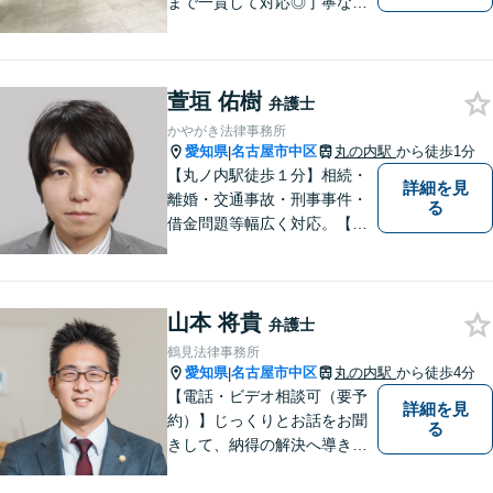
まで一貫して対応◎丁寧な対
応に強み。【刑事事件】早期
の身柄解放、不起訴など、豊
富な経験をもとに最善の解決
萱垣 佑樹
を目指します【相続問題】遺
弁護士
産分割調停や審判もお任せく
かやがき法律事務所
ださい【東別院駅】
愛知県
名古屋市中区
丸の内駅
から徒歩1分
|
【丸ノ内駅徒歩１分】相続・
詳細を見
離婚・交通事故・刑事事件・
る
借金問題等幅広く対応。【迅
速に対応いたします】まず
は、ご相談を。
山本 将貴
弁護士
鶴見法律事務所
愛知県
名古屋市中区
丸の内駅
から徒歩4分
|
【電話・ビデオ相談可（要予
詳細を見
約）】じっくりとお話をお聞
る
きして、納得の解決へ導きま
す。事前の準備から、解決後