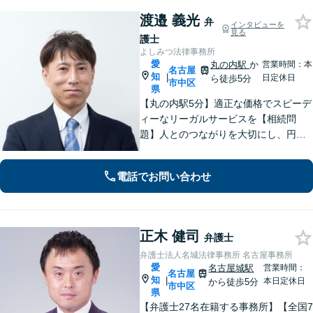
渡邉 義光
弁
インタビューを
見る
護士
よしみつ法律事務所
愛
丸の内駅
か
営業時間：本
名古屋
知
|
日定休日
ら徒歩5分
市中区
県
【丸の内駅5分】適正な価格でスピーデ
ィーなリーガルサービスを【相続問
題】人とのつながりを大切にし、円満
で円滑な解決を実現できるよう尽力し
ます【借金問題】法人破産のご相談は
電話でお問い合わせ
お任せください。経営者・労働者の未
来にも配慮し、的確に対応します【休
日相談可】
正木 健司
弁護士
弁護士法人名城法律事務所 名古屋事務所
愛
名古屋城駅
営業時間：
名古屋
知
|
本日定休日
から徒歩5分
市中区
県
【弁護士27名在籍する事務所】【全国7