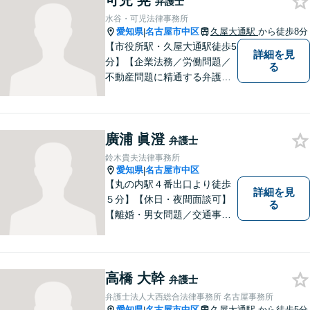
可児 晃
弁護士
してまいります。まずはお気
水谷・可児法律事務所
軽にご連絡ください。
愛知県
名古屋市中区
久屋大通駅
から徒歩8分
|
【市役所駅・久屋大通駅徒歩5
詳細を見
分】【企業法務／労働問題／
る
不動産問題に精通する弁護
士】少数精鋭でスピード感の
ある対応。敷居の低さを大切
にしており、皆様の声を大事
廣浦 眞澄
にした弁護を行います。現在
弁護士
お困りごとのある方は、お気
鈴木貴夫法律事務所
軽にご相談ください。
愛知県
名古屋市中区
|
【丸の内駅４番出口より徒歩
詳細を見
５分】【休日・夜間面談可】
る
【離婚・男女問題／交通事故
／相続・遺言／労働問題／不
動産トラブル／消費者被害／
投資詐欺被害／刑事事件】分
野を問わず多種多様な事件を
高橋 大幹
弁護士
取り扱っております。まずは
弁護士法人大西総合法律事務所 名古屋事務所
お気軽にご相談ください。
愛知県
名古屋市中区
久屋大通駅
から徒歩5分