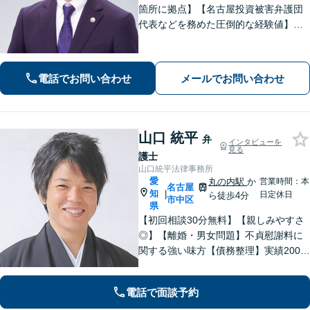
箇所に拠点】【名古屋投資被害弁護団
代表などを務めた圧倒的な経験値】投
資トラブル、債権回収（目安：被害額
や債権額150万円以上）のご相談はお任
せください【初回相談無料】【メディ
電話でお問い合わせ
メールでお問い合わせ
ア出演やセミナー講演多数】
山口 統平
弁
インタビューを
見る
護士
山口統平法律事務所
愛
丸の内駅
か
営業時間：本
名古屋
知
|
日定休日
ら徒歩4分
市中区
県
【初回相談30分無料】【親しみやすさ
◎】【離婚・男女問題】不貞慰謝料に
関する強い味方【債務整理】実績2000
件以上！依頼者さまに寄り添い解決へ
尽力します【相続】トラブルには迅速
電話で面談予約
に対応。調停もお任せください【丸の