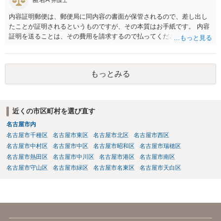
弁護士
保証されているのでなければ、給与差額分の賠償までは難しいと思い
内容証明郵便は、郵便局に同内容の書面が保管されるので、差し出し
ます。 ですので、お金をかけて訴訟をしても得るものが少ない可能性
たことが証明されるというものですが、その本質はお手紙です。 内容
は高いと思われます。 ただ、この点に関しては弁護士によって見解が
証明を送ることは、その費用を請求するので払ってくださいという申
異なるかもしれません。
出をお手紙で行ったというにすぎません。 そのため、相手がそれに応
じる義務が（内容証明郵便の効力として）生じるというものではな
く、無視されたらそれでおしまいです。 その後は、裁判を起こして判
もっとみる
決を得て強制的に支払ってもらえるようにするかどうかを検討する必
要があります。郵便を送らずに最初から裁判所に申し立てる方法もあ
りえます。 弁護士に依頼する場合、何を依頼するかということをよく
よく相談の上、決めるべきです。 単に内容証明郵便を作ってもらうだ
近くの市区町村を選び直す
けでよいのかどうか（これだけなら数万円でしょう）、その後の交渉
名古屋市内
を依頼するかどうか、請求金額との関係で、赤字になるかもしれない
ので、交渉の依頼はしないのか、など、検討すべき点はいろいろあり
名古屋市千種区
名古屋市東区
名古屋市北区
名古屋市西区
ますので、まずは、お近くの弁護士に直接相談してみてください。
名古屋市中村区
名古屋市中区
名古屋市昭和区
名古屋市瑞穂区
名古屋市熱田区
名古屋市中川区
名古屋市港区
名古屋市南区
名古屋市守山区
名古屋市緑区
名古屋市名東区
名古屋市天白区