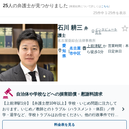
25
人の弁護士が見つかりました
(検索結果について詳しくは
こちら
)
25件中 1-25件を表示
石川 耕三
弁
インタビューを
見る
護士
名古屋葵綜合法律事務所
愛
上前津駅
か
営業時間：本
名古屋
知
|
日定休日
ら徒歩1分
市中区
県
自治体や学校などへの損害賠償・慰謝料請求
【上前津駅1分】【弁護士歴10年以上】学校・いじめ問題に注力して
おります。いじめ／教師とのトラブル（ハラスメント・体罰）／停
学・退学など、学校トラブルはお任せください。他の行政事件で行政
書士との連携可。【夜間面談可能】【オンライン相談可能】
料金表を見る