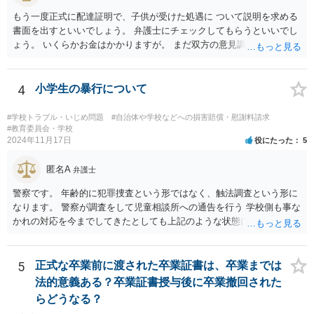
もう一度正式に配達証明で、子供が受けた処遇に ついて説明を求める
書面を出すといいでしょう。 弁護士にチェックしてもらうといいでし
ょう。 いくらかお金はかかりますが。 まだ双方の意見調整が必要です
ね。
4
小学生の暴行について
#学校トラブル・いじめ問題
#自治体や学校などへの損害賠償・慰謝料請求
#教育委員会・学校
2024年11月17日
役にたった
5
匿名A
弁護士
警察です。 年齢的に犯罪捜査という形ではなく、触法調査という形に
なります。 警察が調査をして児童相談所への通告を行う 学校側も事な
かれの対応を今までしてきたとしても上記のような状態になれば一定
の対応はするでしょう。 外傷がないとのことですが、同種被害を訴え
る生徒が複数名ということであれば、 警察側も動くのではないかと思
われます。
5
正式な卒業前に渡された卒業証書は、卒業までは
法的意義ある？卒業証書授与後に卒業撤回された
らどうなる？