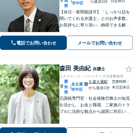
知
|
日定休日
ら徒歩1分
市中区
県
【休日・夜間面談可】「しっかり話を
聞いてくれる弁護士」とのお声多数。
お気持ちに寄り添い、納得できる解決
を目指します。【離婚・相続・債務整
理・企業法務など幅広く対応】複数弁
電話でお問い合わせ
メールでお問い合わせ
護士で協議しながら進める体制で、安
心してご相談いただけます。
森田 美由紀
弁護士
ユナイテッド・パートナーズ法律事務所
愛
久屋大通駅
営業時間：
名古屋
知
|
本日定休日
から徒歩1分
市中区
県
元国税専門官・社会保険労務士の知見
を活かし、お金と職場、ご家族のトラ
ブルに法的な観点から誠実に対応いた
します。【久屋大通駅1分】【初回相談
30分無料】個人・法人・個人事業主か
らのご相談可