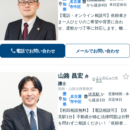
名古屋
知
|
本日定休日
から徒歩4分
市中区
県
【電話・オンライン相談可】依頼者さ
ま一人ひとりのご希望や背景に合わ
せ、柔軟かつ丁寧に対応します。離
婚・男女問題/企業法務労働/債務整理/
債権回収/交通事故など、幅広く対応い
たします。ご相談ください。【大須観
電話でお問い合わせ
メールでお問い合わせ
音駅4分】
山路 昌宏
弁
インタビューを
見る
護士
尾崎・山路法律事務所
愛
伏見駅
か
営業時間：本
名古屋
知
|
日定休日
ら徒歩1分
市中区
県
【初回相談無料】【電話相談可】【伏
見駅1分】不動産が絡む法律問題は分野
を問わずご相談ください！「依頼者さ
まの声を丁寧に聞く」ことを第一に、