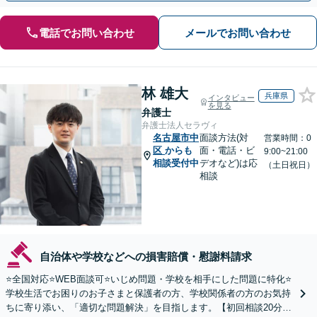
電話でお問い合わせ
メールでお問い合わせ
林 雄大
兵庫県
インタビュー
を見る
弁護士
弁護士法人セラヴィ
名古屋市中
面談方法(対
営業時間：0
区
からも
面・電話・ビ
9:00~21:00
相談受付中
デオなど)は応
（土日祝日）
相談
自治体や学校などへの損害賠償・慰謝料請求
⭐️全国対応⭐️WEB面談可⭐️いじめ問題・学校を相手にした問題に特化⭐️
学校生活でお困りのお子さまと保護者の方、学校関係者の方のお気持
ちに寄り添い、「適切な問題解決」を目指します。【初回相談20分無