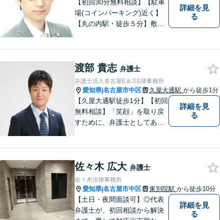
ブルに対応。
【初回30分無料相談】【駐車
詳細を見
場(コインパーキング)近く】
る
【丸の内駅・徒歩５分】敷居
が低く話しやすい雰囲気、難
しい法律用語などをできるだ
け使わないわかりやすい説明
渡部 貴志
を常に心がけています。 一人
弁護士
でお悩みを抱え込まず、まず
弁護士法人名古屋E＆J法律事務所
はご相談を。
愛知県
名古屋市中区
久屋大通駅
から徒歩1分
|
【久屋大通駅徒歩1分】【初回
詳細を見
無料相談】「笑顔」を取り戻
る
すために、弁護士としてあら
ゆる角度から問題解決へと尽
力します。気さくなキャラク
ターで依頼者様が前向きにな
佐々木 広大
れるようリードいたします。
弁護士
まずは無料相談をご利用くだ
佐々木法律事務所
さい。【女性弁護士在籍】
愛知県
名古屋市中区
東別院駅
から徒歩10分
|
【土日・夜間面談可】◎代表
詳細を見
弁護士が、初回相談から解決
る