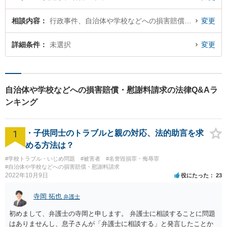
相談内容
行政事件、自治体や学校などへの損害賠償・慰謝料請求
変更
詳細条件
未選択
変更
自治体や学校などへの損害賠償・慰謝料請求の法律Q&Aラ
ンキング
1
・子供同士のトラブルと親の対応、法的助言を求
める方法は？
#学校トラブル・いじめ問題
#被害者
#名誉毀損罪・侮辱罪
#自治体や学校などへの損害賠償・慰謝料請求
2022年10月9日
役にたった
23
寺岡 拓也
弁護士
初めまして、弁護士の寺岡と申します。 弁護士に相談することに問題
はありませんし、息子さんが「弁護士に相談する」と発言したことか