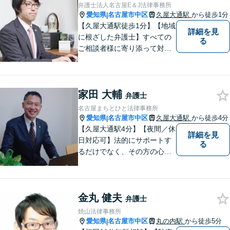
弁護士法人名古屋E＆J法律事務所
愛知県
名古屋市中区
久屋大通駅
から徒歩1分
|
【久屋大通駅徒歩1分】【地域
詳細を見
に根ざした弁護士】すべての
る
ご相談者様に寄り添って対応
します。離婚問題／借金問題
／交通事故／相続問題／企業
法務など、幅広い法律トラブ
家田 大輔
ルに対応可能。【明確な料金
弁護士
体系】当事務所は信頼と安心
名古屋まちとひと法律事務所
をモットーに業務に取り組ん
愛知県
名古屋市中区
久屋大通駅
から徒歩4分
|
でいます。
【久屋大通駅4分】【夜間／休
詳細を見
日対応可】法的にサポートす
る
るだけでなく、その方の心に
寄り添って最良の解決を目指
すという事務所の伝統を大切
に、日々、業務に取り組んで
金丸 健夫
います。【地域に根ざした弁
弁護士
護士】離婚問題／相続問題／
焼山法律事務所
交通事故など幅広い法律トラ
愛知県
名古屋市中区
丸の内駅
から徒歩5分
|