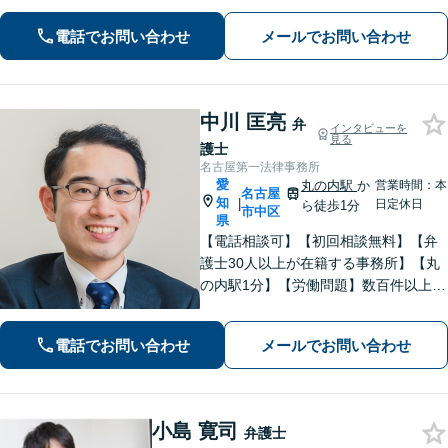
ひとりでも多くの方のお悩みを解決で
電話でお問い合わせ
メールでお問い合わせ
きるように尽力いたします。【メー
ル・Web相談可】【法テラス利用可】
中川 匡亮
弁
インタビューを
見る
護士
名古屋第一法律事務所
愛
丸の内駅
か
営業時間：本
名古屋
知
|
日定休日
ら徒歩1分
市中区
県
【電話相談可】【初回相談無料】【弁
護士30人以上が在籍する事務所】【丸
の内駅1分】【労働問題】数百件以上の
解決実績あり。残業代、解雇、労働災
害など。企業法務、相続、交通事故､不
電話でお問い合わせ
メールでお問い合わせ
動産、離婚問題、などもお任せくださ
い
小島 寛司
弁護士