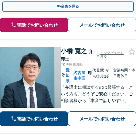
料】
料金表を見る
電話でお問い合わせ
メールでお問い合わせ
小橋 寛之
弁
インタビューを
見る
護士
TK法律事務所
愛
伏見駅
か
営業時間：本
名古屋
知
|
日定休日
ら徒歩1分
市中区
県
「弁護士に相談するのは緊張する」と
いう方も、どうぞご安心ください。ご
相談者様から「本音で話しやすい」と
言われる親しみやすさが強みです。離
婚や借金、刑事事件など幅広い問題に
電話でお問い合わせ
メールでお問い合わせ
寄り添い、専門家としての確かな視点
で、あなたとの「二人三脚での解決」
を目指します