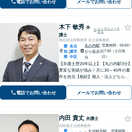
電話でお問い合わせ
メールでお問い合わせ
木下 敏秀
弁
インタビューを
見る
護士
旭合同法律事務所 名古屋事務所
丸の内駅
営業時間：09:00~
愛
名古
17:00（土日祝
知
屋市
から徒歩3
|
県
中区
日）
分
【弁護士歴20年以上】【丸の内駅3分】
豊富な実績が強み！月に30～40件の案
件を担当【相続】個人・法人どちらの
相談もお任せください【借金問題】双
方ともに納得する解決を目指します
電話でお問い合わせ
メールでお問い合わせ
【離婚問題】他士業と連携し多角的な
サービスを提供【初回面談無料】
内田 貴丈
弁護士
内田貴丈法律事務所
愛
大須観音駅
営業時間：