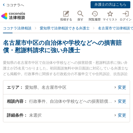
弁護士の方はこちら
ココナラへ
投稿する
探す
閲覧履歴
マイリスト
ログイン
ココナラ法律相談
愛知県で法律相談できる弁護士
名古屋市で法律相談
名古屋市中区の自治体や学校などへの損害賠
償・慰謝料請求に強い弁護士
愛知県の名古屋市中区で自治体や学校などへの損害賠償・慰謝料請求に強い弁
護士が25名見つかりました。初回面談無料や休日面談に対応している弁護士な
ども掲載中。行政事件に関係する行政処分の不服申立てや住民訴訟、抗告訴訟
（処分取り消し等）等の細かな分野での絞り込み検索もでき便利です。特に名
古屋葵綜合法律事務所の石川 耕三弁護士やTK法律事務所の小橋 寛之弁護士、
エリア
愛知県、名古屋市中区
変更
よしみつ法律事務所の渡邉 義光弁護士のプロフィール情報や弁護士費用、強み
などが注目されています。『名古屋市中区で土日や夜間に発生した自治体や学
相談内容
行政事件、自治体や学校などへの損害賠償・慰謝料請求
変更
校などへの損害賠償・慰謝料請求のトラブルを今すぐに弁護士に相談したい』
『自治体や学校などへの損害賠償・慰謝料請求のトラブル解決の実績豊富な近
くの弁護士を検索したい』『初回相談無料で自治体や学校などへの損害賠償・
詳細条件
未選択
変更
慰謝料請求を法律相談できる名古屋市中区内の弁護士に相談予約したい』など
でお困りの相談者さんにおすすめです。