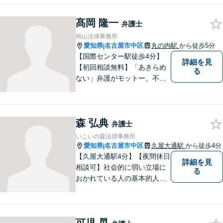
を見据えたアドバイスまで
【丸の内駅7分】
髙岡 隆一
弁護士
焼山法律事務所
愛知県
名古屋市中区
丸の内駅
から徒歩5分
|
【国際センター駅徒歩4分】
詳細を見
【初回相談無料】「あきらめ
る
ない」弁護がモットー。不動
産・離婚・借金など幅広く対
応◎法律問題で不安を抱えて
いる方は、お気軽にご相談く
森 弘典
ださい。共に明るい未来を切
弁護士
り開いていきましょう。【近
いこいの森法律事務所
隣駐車場あり】
愛知県
名古屋市中区
久屋大通駅
から徒歩4分
|
【久屋大通駅4分】【夜間休日
詳細を見
相談可】社会的に弱い立場に
る
おかれている人の基本的人権
が保障されるようにするこ
と、全体を見渡す視野を持っ
て、社会を良くしていくこと
を信条として日々活動に邁進