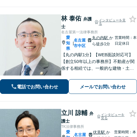
内駅4分】
林 泰佑
弁護
インタビューを見
る
士
名古屋第一法律事務所
愛
丸の内駅
か
営業時間：本
名古屋
知
|
日定休日
ら徒歩1分
市中区
県
【丸の内駅1分】【WEB面談対応可】
【創立50年以上の事務所】不動産が関
係する相続では、一般的な建物・土地
から農地まで幅広く対応いたします。
「IT法務部によるチームでの問題解
電話でお問い合わせ
メールでお問い合わせ
決」ITに関する深い知見を活かして技
術的な観点からも問題解決をサポー
ト！
立川 諒輔
弁
インタビューを
見る
護士
TK法律事務所
愛
伏見駅
か
営業時間：本
名古屋