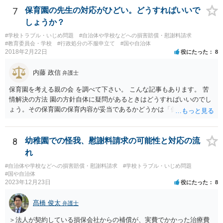
証書自体の議論とは直接関係しないと思います。
7
保育園の先生の対応がひどい。どうすればいいで
しょうか？
#学校トラブル・いじめ問題
#自治体や学校などへの損害賠償・慰謝料請求
#教育委員会・学校
#行政処分の不服申立て
#国や自治体
2018年2月22日
役にたった
8
内藤 政信
弁護士
保育園を考える親の会 を調べて下さい。 こんな記事もあります。 苦
情解決の方法 園の方針自体に疑問があるときはどうすればいいのでし
ょう。その保育園の保育内容が妥当であるかどうかは「保育所保育指
針」や「第三者評価基準」などのガイドラインで判断できます。 相談
だけで問題が解決できずにこじれた時には、苦情を文書にして保育園
に提出しましょう。園は保護者の苦情に耳を傾けなくてはならないと
8
幼稚園での怪我、慰謝料請求の可能性と対応の流
法律で義務付けられています（児童福祉施設最低基準第十四条の
れ
三）。さらに苦情解決のための第三者委員を施設ごとにおくことも指
#自治体や学校などへの損害賠償・慰謝料請求
#学校トラブル・いじめ問題
導されています。 保育園との相談や交渉で解決できない時には、区市
#国や自治体
町村の担当課に苦情を上げることになります。また、都道府県には
2023年12月23日
役にたった
8
「福祉サービス運営適正化委員会」が設置されています。 認可保育所
はもちろんのこと、認可外の保育施設でも補助金を受けている施設
髙橋 俊太
弁護士
は、市や区、都道府県などの責任の範囲内にありますから、役所も相
談に応じなくてはなりません。
＞法人が契約している損保会社からの補償が、実費でかかった治療費