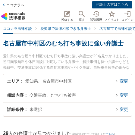
弁護士の方はこちら
ココナラへ
投稿する
探す
閲覧履歴
マイリスト
ログイン
ココナラ法律相談
愛知県で法律相談できる弁護士
名古屋市で法律相談
名古屋市中村区のむち打ち事故に強い弁護士
愛知県の名古屋市中村区でむち打ち事故に強い弁護士が29名見つかりました。
初回面談無料や休日面談に対応している弁護士、解決事例を持つ弁護士なども
掲載中。交通事故に関係する自動車事故やバイク事故、自転車事故等の細かな
分野での絞り込み検索もでき便利です。特に弁護士法人名古屋大光法律事務所
の森 智雄弁護士や加島法律事務所の加島 光弁護士、ベリーベスト法律事務所
エリア
愛知県、名古屋市中村区
変更
名古屋オフィスの勝又 賢吾弁護士のプロフィール情報や弁護士費用、強みなど
が注目されています。『名古屋市中村区で土日や夜間に発生したむち打ち事故
相談内容
交通事故、むち打ち被害
変更
のトラブルを今すぐに弁護士に相談したい』『むち打ち事故のトラブル解決の
実績豊富な近くの弁護士を検索したい』『初回相談無料でむち打ち事故を法律
相談できる名古屋市中村区内の弁護士に相談予約したい』などでお困りの相談
詳細条件
未選択
変更
者さんにおすすめです。
29
人の弁護士が見つかりました
(検索結果について詳しくは
こちら
)