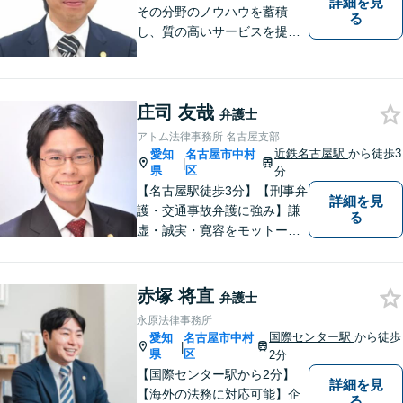
詳細を見
ださい。
その分野のノウハウを蓄積
る
し、質の高いサービスを提供
できるよう努めております。
全力でサポートさせていただ
きますので、お困りの際はご
庄司 友哉
相談ください。
弁護士
アトム法律事務所 名古屋支部
近鉄名古屋駅
から徒歩3
愛知
名古屋市中村
|
県
区
分
【名古屋駅徒歩3分】【刑事弁
詳細を見
護・交通事故弁護に強み】謙
る
虚・誠実・寛容をモットー
に、皆様の抱える問題に適切
に対処してまいります。一人
一人のバックグラウンドを正
赤塚 将直
弁護士
確に把握し、最適解を見つけ
永原法律事務所
出します。365日24時間、い
国際センター駅
から徒歩
愛知
名古屋市中村
|
つでも相談受付中です。【完
県
区
2分
全個室対応】
【国際センター駅から2分】
詳細を見
【海外の法務に対応可能】企
る