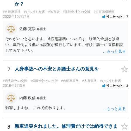
りでない。 会社側の言い分に付き合わず、会社側への請求をお考えな
か？
さったほうがよろしいかもしれません。加害ドライバーの任意保険が
#自動車事故
#むち打ち被害
#被害者
#保険会社との交渉
#損害賠償増額
本件に使えるか、使おうとするかが定かではありませんので。「1年4
2022年10月17日
役にたった
7
ヶ月のうちに4回も事故」の事実は、会社から加害ドライバーへの責任
転嫁のような発言ですが、上記ただし書との関連で言えば、会社側が
佐藤 充崇
弁護士
「相当の注意」をしていなかった証左でしょう。 今後の対応ですが、
事故証明書を速やかに取得すべきです。 病院で治療を受ける際、第三
それがいいと思います。通院慰謝料については、経済的全損とは違
者行為による傷病届を出す必要があります。 最終的にどこまで認めら
い、裁判例より低い示談案が横行しています。ぜひ弁護士に直接相談
れるかという問題はありますが、事故後に事故に関連した支出に関し
してみて下さい。
ては、領収書をもらい保存しておきましょう。
7
人身事故への不安と弁護士さんの意見を
#過失割合の交渉
#保険会社との交渉
#自動車事故
#人身事故
#むち打ち被害
2019年7月5日
役にたった
3
内藤 政信
弁護士
影響しますね。 これで終わります。
8
新車追突されました。修理費だけでは納得できま