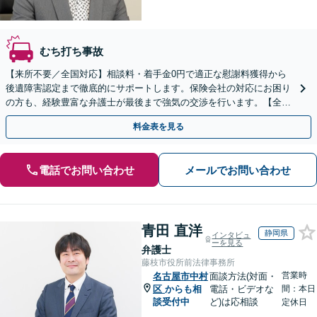
むち打ち事故
【来所不要／全国対応】相談料・着手金0円で適正な慰謝料獲得から
後遺障害認定まで徹底的にサポートします。保険会社の対応にお困り
の方も、経験豊富な弁護士が最後まで強気の交渉を行います。【全国
13拠点】お気軽にご相談ください。
料金表を見る
電話でお問い合わせ
メールでお問い合わせ
青田 直洋
静岡県
インタビュ
ーを見る
弁護士
藤枝市役所前法律事務所
営業時
名古屋市中村
面談方法(対面・
区
からも相
電話・ビデオな
間：本日
談受付中
ど)は応相談
定休日