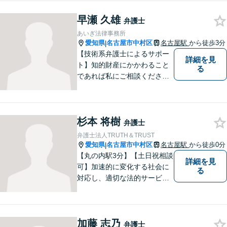
早瀬 久雄
弁護士
あいぎ法律事務所
愛知県
名古屋市中村区
名古屋駅
から徒歩3分
|
【技術系弁護士によるサポー
詳細を見
ト】知的財産にかかわること
る
であれば私にご相談くださ
い。「丁寧かつ誠実であるこ
と」をモットーに、問題がし
かるべき方向に向かうよう全
杉本 将樹
力でサポートいたします。
弁護士
弁護士法人TRUTH＆TRUST
愛知県
名古屋市中村区
名古屋駅
から徒歩0分
|
【丸の内駅3分】【土日祝相談
詳細を見
可】加速的に変化する社会に
る
対応し、適切な法的サービス
を提供するため、法律分野の
みならず、あらゆる分野につ
いて日々研鑽に励んでおりま
加藤 志乃
す。依頼者様の抱える法律問
弁護士