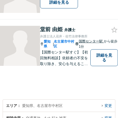
詳細を見る
堂前 由姫
弁護士
弁護士法人花井・佐竹法律事務所
国際センター駅
から徒歩
愛知
名古屋市中村
|
県
区
1分
【国際センター駅すぐ】【初
詳細を見
回無料相談】依頼者の不安を
る
取り除き、安心を与えること
を第一に、依頼者の過去との
決別と新しい出発のお手伝い
をします。独自の専門家ネッ
トワークを活かし、スムーズ
な手続きに努めます。【ビデ
オ面談可】
エリア
愛知県、名古屋市中村区
変更