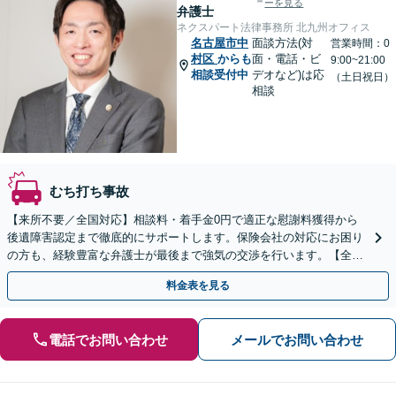
ーを見る
弁護士
ネクスパート法律事務所 北九州オフィス
名古屋市中
面談方法(対
営業時間：0
村区
からも
面・電話・ビ
9:00~21:00
相談受付中
デオなど)は応
（土日祝日）
相談
むち打ち事故
【来所不要／全国対応】相談料・着手金0円で適正な慰謝料獲得から
後遺障害認定まで徹底的にサポートします。保険会社の対応にお困り
の方も、経験豊富な弁護士が最後まで強気の交渉を行います。【全国
13拠点】お気軽にご相談ください。
料金表を見る
電話でお問い合わせ
メールでお問い合わせ