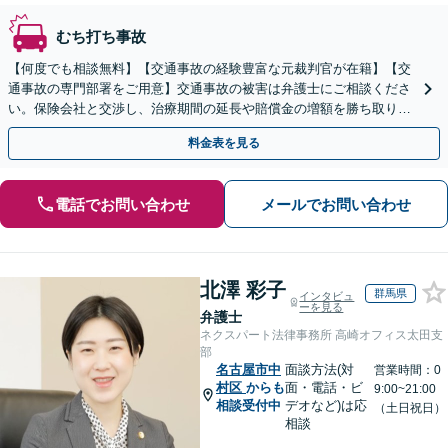
むち打ち事故
【何度でも相談無料】【交通事故の経験豊富な元裁判官が在籍】【交
通事故の専門部署をご用意】交通事故の被害は弁護士にご相談くださ
い。保険会社と交渉し、治療期間の延長や賠償金の増額を勝ち取りま
す。後遺障害の等級認定の手続きなどもお任せください。
料金表を見る
電話でお問い合わせ
メールでお問い合わせ
北澤 彩子
群馬県
インタビュ
ーを見る
弁護士
ネクスパート法律事務所 高崎オフィス太田支
部
名古屋市中
面談方法(対
営業時間：0
村区
からも
面・電話・ビ
9:00~21:00
相談受付中
デオなど)は応
（土日祝日）
相談