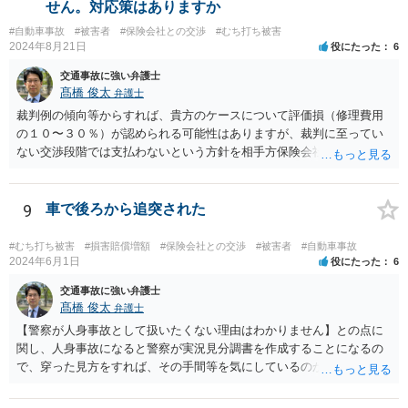
せん。対応策はありますか
#自動車事故
#被害者
#保険会社との交渉
#むち打ち被害
2024年8月21日
役にたった
6
交通事故に強い弁護士
髙橋 俊太
弁護士
裁判例の傾向等からすれば、貴方のケースについて評価損（修理費用
の１０〜３０％）が認められる可能性はありますが、裁判に至ってい
ない交渉段階では支払わないという方針を相手方保険会社が貫く可能
性はあります。
9
車で後ろから追突された
#むち打ち被害
#損害賠償増額
#保険会社との交渉
#被害者
#自動車事故
2024年6月1日
役にたった
6
交通事故に強い弁護士
髙橋 俊太
弁護士
【警察が人身事故として扱いたくない理由はわかりません】との点に
関し、人身事故になると警察が実況見分調書を作成することになるの
で、穿った見方をすれば、その手間等を気にしているのかもしれませ
ん。 貴方がお怪我をされているということであれば、人身事故で処理
する方が適切だと思います。人身事故にしたからといって、相手方の