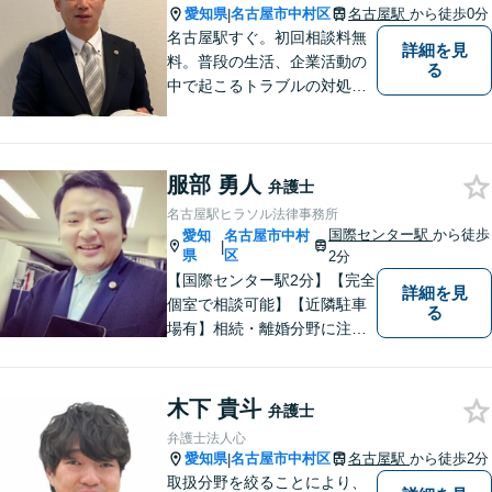
で、日々挑戦してまいりま
愛知県
名古屋市中村区
名古屋駅
から徒歩0分
|
す。【土日夜間対応】
名古屋駅すぐ。初回相談料無
詳細を見
料。普段の生活、企業活動の
る
中で起こるトラブルの対処に
困ったら、いつでも、お気軽
にご相談にいらしてくださ
い。 あなたと一緒に、あなた
服部 勇人
にとって一番良い解決は何か
弁護士
を考え、最善の解決を目指し
名古屋駅ヒラソル法律事務所
ます。
国際センター駅
から徒歩
愛知
名古屋市中村
|
県
区
2分
【国際センター駅2分】【完全
詳細を見
個室で相談可能】【近隣駐車
る
場有】相続・離婚分野に注力
しており、多角的にケースを
見ることができるように、相
続の専門家と呼ばれる税理士
木下 貴斗
弁護士
の登録もしています。頼れ
弁護士法人心
る、身近な法律事務所を目指
愛知県
名古屋市中村区
名古屋駅
から徒歩2分
|
しています。ぜひ、ご相談く
取扱分野を絞ることにより、