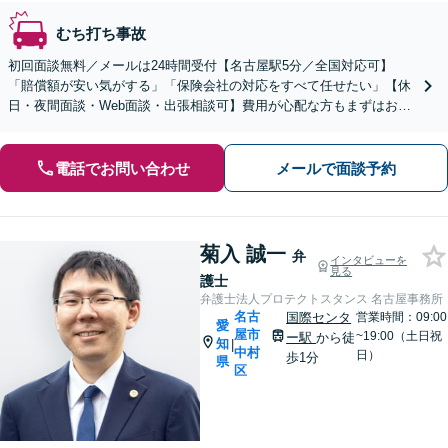
むち打ち事故
初回面談無料／メールは24時間受付【名古屋駅5分／全国対応可】
「賠償額が安い気がする」「保険会社の対応をすべて任せたい」【休
日・夜間面談・Web面談・出張相談可】費用が心配な方もまずはお電
話ください。迅速に対応して解決へ導きます！
電話でお問い合わせ
メールで面談予約
菊入 誠一
弁
インタビューを
見る
護士
弁護士法人プロテクトスタンス 名古屋事務所
名古
国際センタ
営業時間：09:00
愛
屋市
~19:00（土日祝
ー駅
から徒
知
|
中村
日）
歩1分
県
区