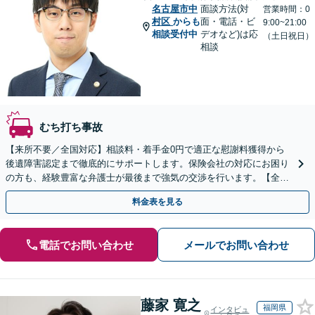
名古屋市中
面談方法(対
営業時間：0
村区
からも
面・電話・ビ
9:00~21:00
相談受付中
デオなど)は応
（土日祝日）
相談
むち打ち事故
【来所不要／全国対応】相談料・着手金0円で適正な慰謝料獲得から
後遺障害認定まで徹底的にサポートします。保険会社の対応にお困り
の方も、経験豊富な弁護士が最後まで強気の交渉を行います。【全国
13拠点】お気軽にご相談ください。
料金表を見る
電話でお問い合わせ
メールでお問い合わせ
藤家 寛之
福岡県
インタビュ