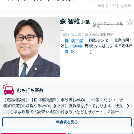
29件中 1-29件を表示
森 智雄
弁護
インタビューを見
る
士
弁護士法人名古屋大光法律事務所
国際センター
営業時間：
愛
名古屋
本日定休日
知
市中村
駅
から徒歩5
|
県
区
分
むち打ち事故
【電話相談可】【初回相談無料】事故後お早めにご相談ください！後
遺障害認定の取得や等級の引き上げに勝負感を持っております。状況
に応じ事故現場での調査や通院の付き添いなどもサポート。弁護士費
用特約を利用可能【名古屋駅10分】【休日・夜間面談可】
料金表を見る