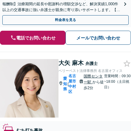
報酬制】治療期間の延長や慰謝料の増額交渉など、解決実績1,000件
以上の交通事故に強い弁護士が親身に寄り添いサポートします。【電
話相談でご契約まで対応可/来所不要】
料金表を見る
電話でお問い合わせ
メールでお問い合わせ
大矢 麻木
弁護士
ベリーベスト法律事務所 名古屋オフィス
名古
国際センタ
営業時間：09:30
愛
屋市
~18:00（土日祝
ー駅
から徒
知
|
中村
日）
歩2分
県
区
むち打ち事故