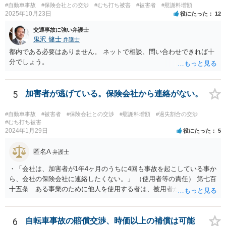
#自動車事故
#保険会社との交渉
#むち打ち被害
#被害者
#慰謝料増額
2025年10月23日
役にたった
12
交通事故に強い弁護士
鬼沢 健士
弁護士
都内である必要はありません。 ネットで相談、問い合わせできれば十
分でしょう。
5
加害者が逃げている。保険会社から連絡がない。
#自動車事故
#被害者
#保険会社との交渉
#慰謝料増額
#過失割合の交渉
#むち打ち被害
2024年1月29日
役にたった
5
匿名A
弁護士
・「会社は、加害者が1年4ヶ月のうちに4回も事故を起こしている事か
ら、会社の保険会社に連絡したくない。」 （使用者等の責任） 第七百
十五条 ある事業のために他人を使用する者は、被用者がその事業の
執行について第三者に加えた損害を賠償する責任を負う。ただし、使
用者が被用者の選任及びその事業の監督について相当の注意をしたと
き、又は相当の注意をしても損害が生ずべきであったときは、この限
6
自転車事故の賠償交渉、時価以上の補償は可能