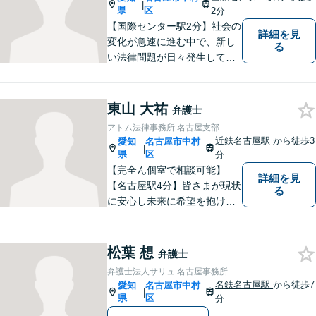
|
県
区
2分
【国際センター駅2分】社会の
詳細を見
変化が急速に進む中で、新し
る
い法律問題が日々発生してお
ります。中堅・中小企業が抱
える多様な問題に関して、依
頼者から相談を受け、最良の
東山 大祐
弁護士
法的サービスを迅速に提供で
アトム法律事務所 名古屋支部
きるよう最善の努力をしま
近鉄名古屋駅
から徒歩3
愛知
名古屋市中村
|
す。
県
区
分
【完全ん個室で相談可能】
詳細を見
【名古屋駅4分】皆さまが現状
る
に安心し未来に希望を抱ける
ように、事故や事件の最善の
形での解決に向けて取り組ん
でいく所存です。法律家とし
松葉 想
弁護士
てだけでなく、一人の人間と
弁護士法人サリュ 名古屋事務所
して依頼者様に寄り添い共に
名鉄名古屋駅
から徒歩7
愛知
名古屋市中村
|
に解決を目指していきます。
県
区
分