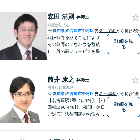
相談無料】
森田 清則
弁護士
弁護士法人心
愛知県
名古屋市中村区
名古屋駅
から徒歩2分
|
取扱分野を絞ることにより、
詳細を見
その分野のノウハウを蓄積
る
し、質の高いサービスを提供
できるよう努めております。
全力でサポートさせていただ
きますので、お困りの際はご
筒井 康之
相談ください。
弁護士
筒井法律事務所
愛知県
名古屋市中村区
名古屋駅
から徒歩1分
|
【名古屋駅1番出口1分】【初
詳細を見
回相談60分無料／夜間・休日
る
ご対応】法律問題のお悩みは
弁護士にまずはご相談を！依
頼者の方のお気持ちを大切に
し、最良の解決を目指しま