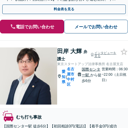
ぐ相談！
料金表を見る
電話でお問い合わせ
メールでお問い合わせ
田岸 大輝
弁
インタビューを
見る
護士
東京スタートアップ法律事務所 名古屋支店
名古
国際センタ
営業時間：06:30
愛
屋市
~22:00（土日祝
ー駅
から徒
知
|
中村
日）
歩6分
県
区
むち打ち事故
【国際センター駅 徒歩6分】【初回相談0円(電話)】【着手金0円/成功