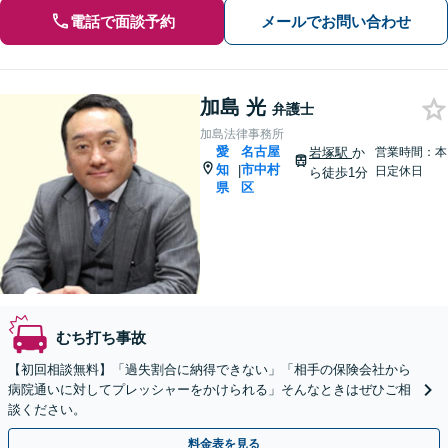
電話で面談予約
メールでお問い合わせ
加島 光
弁護士
加島法律事務所
愛
名古屋
岩塚駅
か
営業時間：本
知
市中村
|
日定休日
ら徒歩1分
県
区
むち打ち事故
【初回相談無料】「過失割合に納得できない」「相手の保険会社から
病院通いに対してプレッシャーをかけられる」そんなときはぜひご相
談ください。
料金表を見る