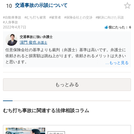
罪責等がそれだけで重くなるわけではありません。
10
交通事故の示談について
#自動車事故
#むち打ち被害
#被害者
#保険会社との交渉
#解決に向けた示談
#人身事故
2022年4月7日
役にたった
6
交通事故に強い弁護士
濵門 俊也
弁護士
任意保険会社の基準よりも裁判（弁護士）基準は高いです。弁護士に
依頼されると損害額は跳ね上がります。依頼されるメリットは大きい
と思います。
もっとみる
むち打ち事故に関連する法律相談コラム