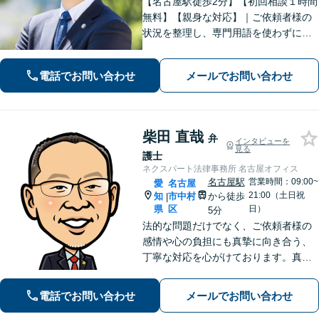
【名古屋駅徒歩2分】【初回相談１時間
無料】【親身な対応】｜ご依頼者様の
状況を整理し、専門用語を使わずに、
丁寧かつ分かりやすくご説明。【借金
問題（債務整理）】に強み。解決でき
電話でお問い合わせ
メールでお問い合わせ
るか悩む前にまずはご相談ください。
柴田 直哉
弁
インタビューを
見る
護士
ネクスパート法律事務所 名古屋オフィス
名古屋駅
営業時間：09:00~
愛
名古屋
21:00（土日祝
知
市中村
から徒歩
|
県
区
日）
5分
法的な問題だけでなく、ご依頼者様の
感情や心の負担にも真摯に向き合う、
丁寧な対応を心がけております。真の
解決を目指し、お客様が心から安心で
きるよう誠心誠意サポートいたしま
電話でお問い合わせ
メールでお問い合わせ
す。お気軽にご相談ください。【初回