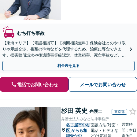
むち打ち事故
【東海エリア】【電話相談可】【初回相談無料】保険会社とのやり取
りや示談交渉、書類の準備などを代理するため、治療に専念できま
す。損害賠償請求や後遺障害等級認定、休業損害、死亡事故など、幅
広く対応。弁護士特約を利用できます【休日・夜間相談可】
料金表を見る
電話でお問い合わせ
メールでお問い合わせ
杉田 英史
弁護士
東京都
弁護士法人みなと法律事務所
営業時
名古屋市中村
面談方法(対面・
区
からも相
電話・ビデオな
間：本日
談受付中
ど)は応相談
定休日