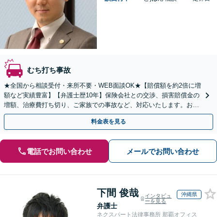
むち打ち事故
★全国から相談受付・来所不要・WEB面談OK★【賠償額を約2倍に増
額など実績豊富】【弁護士歴10年】保険会社との交渉、損害賠償金の
増額、治療費打ち切り、ご家族での事故など、対応いたします。お早
めにご相談ください【初回相談・着手金無料】
料金表を見る
電話でお問い合わせ
メールでお問い合わせ
下間 俊哉
沖縄県
インタビュ
ーを見る
弁護士
ネクスパート法律事務所 那覇オフィス