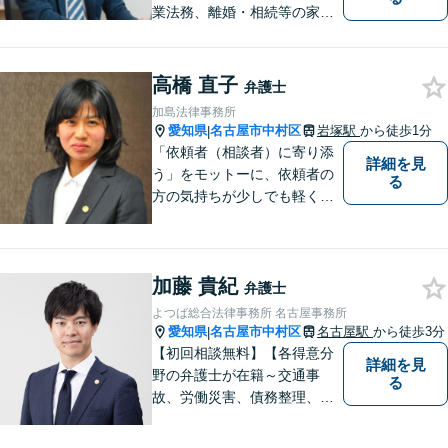
業法務、離婚・相続等の家事
事件、交通事故、債権回収、
倒産・債務整理、消費者被害
の回復等の民事事件や刑事事
高橋 直子
弁護士
件など、幅広く対応可能で
加島法律事務所
す。是非、ご相談をお待ちし
愛知県
名古屋市中村区
岩塚駅
から徒歩1分
|
ております。
「依頼者（相談者）に寄り添
詳細を見
う」をモットーに、依頼者の
る
方の気持ちが少しでも軽くな
ればと思い、弁護士業務に取
り組んでいます。
加藤 貴紀
弁護士
よつば総合法律事務所 名古屋事務所
愛知県
名古屋市中村区
名古屋駅
から徒歩3分
|
【初回相談無料】【各得意分
詳細を見
野の弁護士が在籍～交通事
る
故、労働災害、債務整理、相
続、企業法務、不動産】【明
確な費用】