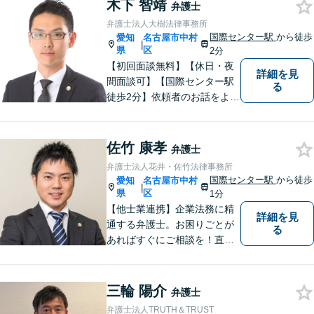
木下 智靖
す。一人で悩みを抱え込ま
弁護士
ず、一緒に解決の道を考えて
弁護士法人大樹法律事務所
いきましょう！【Web相談
国際センター駅
から徒歩
愛知
名古屋市中村
|
可】
県
区
2分
【初回面談無料】【休日・夜
詳細を見
間面談可】【国際センター駅
る
徒歩2分】依頼者のお話をよく
伺い、望んでいらっしゃるこ
とは何かを考えてサポートさ
せていただきます。お一人で
佐竹 康孝
弁護士
悩まず、まずはお気軽にご相
弁護士法人花井・佐竹法律事務所
談ください。
国際センター駅
から徒歩
愛知
名古屋市中村
|
県
区
1分
【他士業連携】企業法務に精
詳細を見
通する弁護士。お困りごとが
る
あればすぐにご相談を！直面
している課題を解決し、明る
い未来へと導きます。既存事
務所には無いリーガルサービ
三輪 陽介
弁護士
スを提供したいという思い
弁護士法人TRUTH＆TRUST