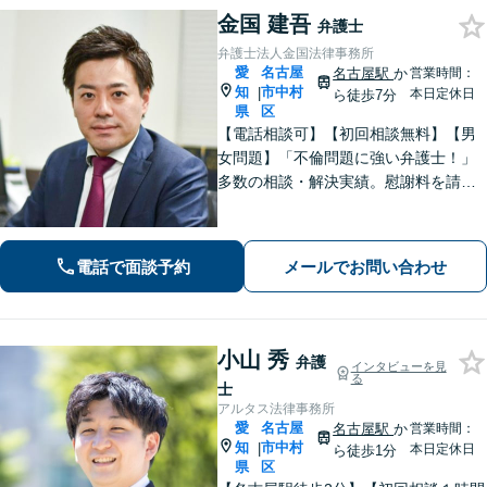
金国 建吾
弁護士
弁護士法人金国法律事務所
愛
名古屋
名古屋駅
か
営業時間：
知
市中村
|
本日定休日
ら徒歩7分
県
区
【電話相談可】【初回相談無料】【男
女問題】「不倫問題に強い弁護士！」
多数の相談・解決実績。慰謝料を請求
する側・された側、どちらも対応！
【交通事故】適切な損害賠償金を獲得
できるようサポートします【夜間・休
電話で面談予約
メールでお問い合わせ
日面談可】【完全個室】【名古屋駅7
分】
小山 秀
弁護
インタビューを見
る
士
アルタス法律事務所
愛
名古屋
名古屋駅
か
営業時間：
知
市中村
|
本日定休日
ら徒歩1分
県
区