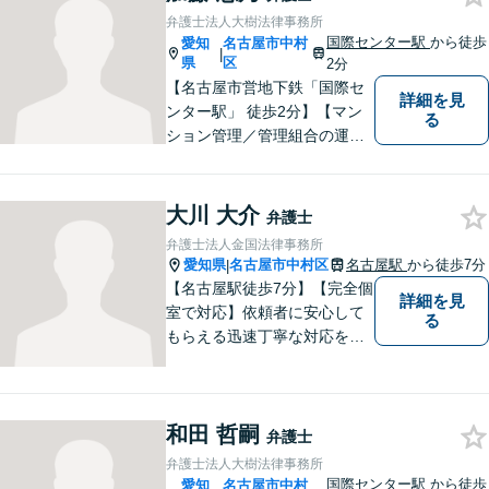
題を解決し、いち早くストレ
弁護士法人大樹法律事務所
スを解消できるよう努めま
国際センター駅
から徒歩
愛知
名古屋市中村
|
す。
県
区
2分
【名古屋市営地下鉄「国際セ
詳細を見
ンター駅」 徒歩2分】【マン
る
ション管理／管理組合の運営
支援／相続・遺言】皆さんの
お力になれるよう全力を尽く
します。法律問題でお困りの
大川 大介
弁護士
方はお気軽にご相談くださ
弁護士法人金国法律事務所
い。
愛知県
名古屋市中村区
名古屋駅
から徒歩7分
|
【名古屋駅徒歩7分】【完全個
詳細を見
室で対応】依頼者に安心して
る
もらえる迅速丁寧な対応をモ
ットーに日々精進。お気軽に
ご相談ください。
和田 哲嗣
弁護士
弁護士法人大樹法律事務所
国際センター駅
から徒歩
愛知
名古屋市中村