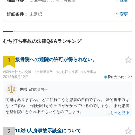
相談内容
交通事故、むち打ち被害
変更
詳細条件
未選択
変更
むち打ち事故の法律Q&Aランキング
1
接骨院への通院の許可が得られない。
#保険会社との交渉
#自動車事故
#むち打ち被害
#人身事故
2018年9月12日
役にたった
27
内藤 政信
弁護士
問題はありますね。 どこに行こうと患者の自由ですね。 法的拘束力は
ないですね。 保険会社から圧力がかかっているのでしょう。 また患者
を整骨院にとられるのもいやなのでしょう。
2
10対0人身事故示談金について