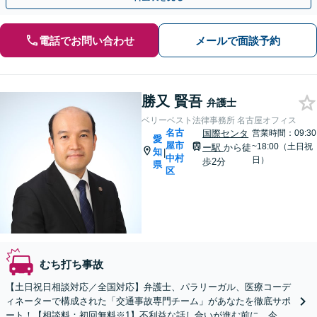
電話でお問い合わせ
メールで面談予約
勝又 賢吾
弁護士
ベリーベスト法律事務所 名古屋オフィス
名古
国際センタ
営業時間：09:30
愛
屋市
~18:00（土日祝
ー駅
から徒
知
|
中村
日）
歩2分
県
区
むち打ち事故
【土日祝日相談対応／全国対応】弁護士、パラリーガル、医療コーデ
ィネーターで構成された「交通事故専門チーム」があなたを徹底サポ
ート！【相談料：初回無料※1】不利益な話し合いが進む前に、今す