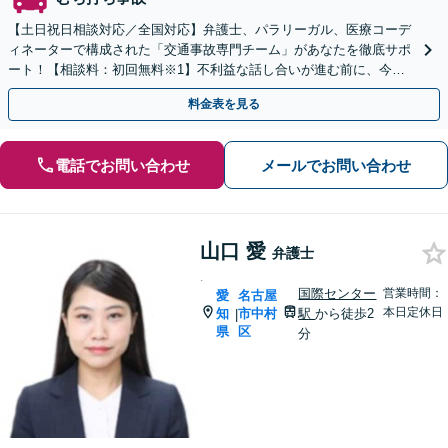
【土日祝日相談対応／全国対応】弁護士、パラリーガル、医療コーデ
ィネーターで構成された「交通事故専門チーム」があなたを徹底サポ
ート！【相談料：初回無料※1】不利益な話し合いが進む前に、今す
ぐ相談！
料金表を見る
電話でお問い合わせ
メールでお問い合わせ
山口 愛
弁護士
.
国際センター
営業時間：
愛
名古屋
本日定休日
知
市中村
駅
から徒歩2
|
県
区
分