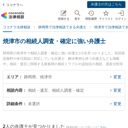
弁護士の方はこちら
ココナラへ
投稿する
探す
閲覧履歴
マイリスト
ログイン
ココナラ法律相談
静岡県で法律相談できる弁護士
焼津市で法律相談で
焼津市の相続人調査・確定に強い弁護士
静岡県の焼津市で相続人調査・確定に強い弁護士が2名見つかりました。初回面
談無料や休日面談に対応している弁護士、解決事例を持つ弁護士なども掲載
中。相続・遺言に関係する家族間の相続トラブルや認知症の相続、遺産分割等
の細かな分野での絞り込み検索もでき便利です。特に弁護士法人KURATA 焼津
事務所の黒木 朋宏弁護士や西尾智美法律事務所の西尾 智美弁護士のプロフィー
エリア
静岡県、焼津市
変更
ル情報や弁護士費用、強みなどが注目されています。『焼津市で土日や夜間に
発生した相続人調査・確定のトラブルを今すぐに弁護士に相談したい』『相続
相談内容
相続・遺言、相続人調査・確定
変更
人調査・確定のトラブル解決の実績豊富な近くの弁護士を検索したい』『初回
相談無料で相続人調査・確定を法律相談できる焼津市内の弁護士に相談予約し
たい』などでお困りの相談者さんにおすすめです。
詳細条件
未選択
変更
2
人の弁護士が見つかりました
(検索結果について詳しくは
こちら
)