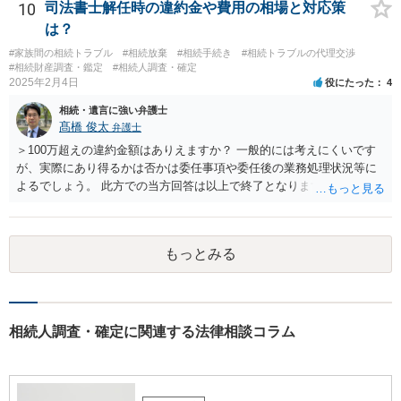
のですか？ →遺書というのが、法律上の遺言の形式を守っている限り
10
司法書士解任時の違約金や費用の相場と対応策
はそのとおりです。 質問3 父が腹違いの長男に法律的に優位になれそ
は？
うな事はありますか？ →遺言が有効な場合、優位に立つことはできま
#家族間の相続トラブル
#相続放棄
#相続手続き
#相続トラブルの代理交渉
せんが、お祖父様が認知症であるなどの「遺言が作れないはずの事
#相続財産調査・鑑定
#相続人調査・確定
情」があるならば①遺言無効確認の訴えを起こすのは一つの手です。
2025年2月4日
役にたった
4
それができない場合は②遺留分侵害額請求で争うほかありません。 質
相続・遺言に強い弁護士
問4 相続トラブルの代理交渉は可能でしょうか。 →一般論としては可
髙橋 俊太
弁護士
能ですが、お伺いする内容ですとお祖父様が亡くなられた後に動くこ
とになるでしょう。
＞100万超えの違約金額はありえますか？ 一般的には考えにくいです
が、実際にあり得るかは否かは委任事項や委任後の業務処理状況等に
よるでしょう。 此方での当方回答は以上で終了となりますが、参考に
なりましたら幸いです。
もっとみる
相続人調査・確定に関連する法律相談コラム