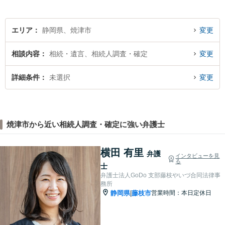
エリア
静岡県、焼津市
変更
相談内容
相続・遺言、相続人調査・確定
変更
詳細条件
未選択
変更
焼津市から近い相続人調査・確定に強い弁護士
横田 有里
弁護
インタビューを見
る
士
弁護士法人GoDo 支部藤枝やいづ合同法律事
務所
静岡県
藤枝市
営業時間：本日定休日
|