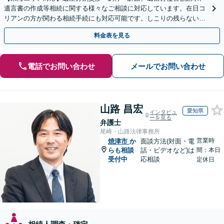
遺言書の作成等相続に関する様々なご相談に対応しています。在日コ
リアンの方が関わる相続手続にも対応可能です。しこりの残らない解
決を特に意識しています。
料金表を見る
電話でお問い合わせ
メールでお問い合わせ
山路 昌宏
愛知県
インタビュ
ーを見る
弁護士
尾崎・山路法律事務所
営業時
焼津市
か
面談方法(対面・電
らも相談
話・ビデオなど)は
間：本日
受付中
応相談
定休日