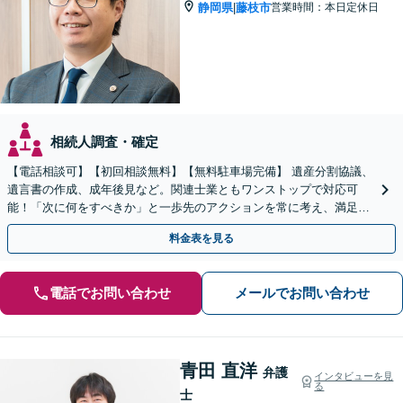
静岡県
藤枝市
営業時間：本日定休日
|
相続人調査・確定
【電話相談可】【初回相談無料】【無料駐車場完備】 遺産分割協議、
遺言書の作成、成年後見など。関連士業ともワンストップで対応可
能！「次に何をすべきか」と一歩先のアクションを常に考え、満足度
の高い解決を目指します
料金表を見る
電話でお問い合わせ
メールでお問い合わせ
青田 直洋
弁護
インタビューを見
る
士