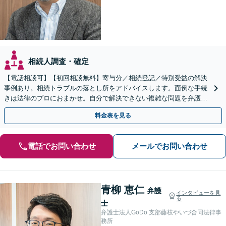
相続人調査・確定
【電話相談可】【初回相談無料】寄与分／相続登記／特別受益の解決
事例あり。相続トラブルの落とし所をアドバイスします。面倒な手続
きは法律のプロにおまかせ。自分で解決できない複雑な問題を弁護士
が解決します。
料金表を見る
電話でお問い合わせ
メールでお問い合わせ
青柳 恵仁
弁護
インタビューを見
る
士
弁護士法人GoDo 支部藤枝やいづ合同法律事
務所