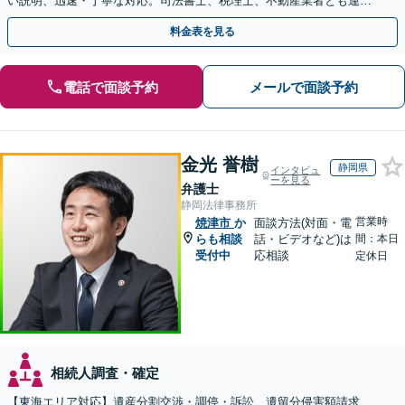
い説明、迅速・丁寧な対応。司法書士、税理士、不動産業者とも連携
し、遺産相続をトータルサポート【完全個室相談】
料金表を見る
電話で面談予約
メールで面談予約
金光 誉樹
静岡県
インタビュ
ーを見る
弁護士
静岡法律事務所
営業時
焼津市
か
面談方法(対面・電
らも相談
話・ビデオなど)は
間：本日
受付中
応相談
定休日
相続人調査・確定
【東海エリア対応】遺産分割交渉・調停・訴訟、遺留分侵害額請求、