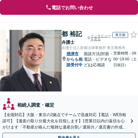
電話でお問い合わせ
都 裕記
東京都
インタビュー
を見る
弁護士
弁護士法人新都法律事務所 東京事務所
営業時間：09:
焼津市
面談方法(対面・
からも相
電話・ビデオな
00~19:00（土
談受付中
ど)は応相談
日祝日）
相続人調査・確定
【全国対応】大阪・東京の2拠点でチームで迅速対応【電話・WEB相
談可】【遺産の取り分最大化を目指します】1営業日以内の返信を心
がけます「不動産が絡んだ複雑な遺産分割／遺留分／遺言書の作成・
執行／事業承継など、お任せください」【休日相談あり】
料金表を見る