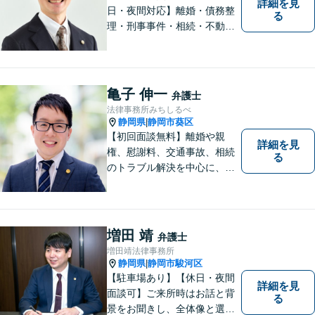
詳細を見
日・夜間対応】離婚・債務整
る
理・刑事事件・相続・不動産
問題・交通事故等、多数の解
決実績あり。お悩みに真摯に
向き合うことを心がけていま
す。法人・個人事業主の事業
亀子 伸一
弁護士
再建・債務整理の問題解決に
法律事務所みちしるべ
自信があります。
静岡県
静岡市葵区
|
【初回面談無料】離婚や親
詳細を見
権、慰謝料、交通事故、相続
る
のトラブル解決を中心に、一
人ひとりの「よりよい解決」
を一緒に考え、力を尽くす弁
護士です。遺言書などのご相
談も、お任せください。【静
増田 靖
弁護士
岡市の弁護士】
増田靖法律事務所
静岡県
静岡市駿河区
|
【駐車場あり】【休日・夜間
詳細を見
面談可】ご来所時はお話と背
る
景をお聞きし、全体像と選択