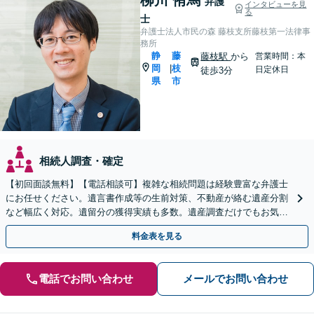
弁護
インタビューを見
る
士
弁護士法人市民の森 藤枝支所藤枝第一法律事
務所
静
藤
藤枝駅
から
営業時間：本
岡
枝
|
日定休日
徒歩3分
県
市
相続人調査・確定
【初回面談無料】【電話相談可】複雑な相続問題は経験豊富な弁護士
にお任せください。遺言書作成等の生前対策、不動産が絡む遺産分割
など幅広く対応。遺留分の獲得実績も多数。遺産調査だけでもお気軽
に【夜間・休日相談可】【藤枝駅1分】
料金表を見る
電話でお問い合わせ
メールでお問い合わせ