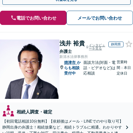
電話でお問い合わせ
メールでお問い合わせ
浅井 裕貴
静岡県
インタビュ
ーを見る
弁護士
新清水法律事務所
営業時
焼津市
か
面談方法(対面・電
らも相談
話・ビデオなど)は
間：本日
受付中
応相談
定休日
相続人調査・確定
【初回電話相談10分無料】【依頼後はメール・LINEでのやり取り可】
静岡出身の弁護士！相続放棄など、相続トラブルに精通。わかりやす