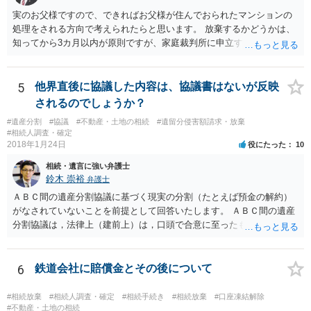
実のお父様ですので、できればお父様が住んでおられたマンションの
処理をされる方向で考えられたらと思います。 放棄するかどうかは、
知ってから3カ月以内が原則ですが、家庭裁判所に申立すれば3カ月の
期間を伸長することができます。 その間に、財産の状況を調査して、
放棄するかどうか決めることができます。 銀行やサラ金が数年も放置
することはありませんので、数年後に借金が発見される可能性はほぼ
5
他界直後に協議した内容は、協議書はないが反映
ありません。 なお、私が扱った相続放棄を検討していた案件で、期間
されるのでしょうか？
伸長して調査したところ、サラ金に対する過払金など相当な財産が見
#遺産分割
#協議
#不動産・土地の相続
#遺留分侵害額請求・放棄
つかったため相続したという事例がありました。
#相続人調査・確定
2018年1月24日
役にたった
10
相続・遺言に強い弁護士
鈴木 崇裕
弁護士
ＡＢＣ間の遺産分割協議に基づく現実の分割（たとえば預金の解約）
がなされていないことを前提として回答いたします。 ＡＢＣ間の遺産
分割協議は，法律上（建前上）は，口頭で合意に至ったものであって
も有効です。 しかし，口頭で合意したことを立証する方法がありませ
ん。 また，不動産の名義を移転するためには，遺産分割協議書への署
名捺印を得る必要があります。 したがって，残念ながら，「ＡＢＣ間
6
鉄道会社に賠償金とその後について
の遺産分割協議が有効に成立している」という前提に基づく主張は困
難と思われます。 「ＡＢＣ間の遺産分割協議は未了のまま，ＡとＢが
#相続放棄
#相続人調査・確定
#相続手続き
#相続放棄
#口座凍結解除
死亡し，二次相続が発生した」という前提に基づいて協議を進める必
#不動産・土地の相続