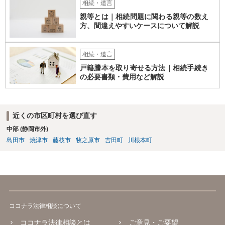
相続・遺言
親等とは｜相続問題に関わる親等の数え
方、間違えやすいケースについて解説
相続・遺言
戸籍謄本を取り寄せる方法｜相続手続き
の必要書類・費用など解説
近くの市区町村を選び直す
中部 (静岡市外)
島田市
焼津市
藤枝市
牧之原市
吉田町
川根本町
ココナラ法律相談について
ココナラ法律相談とは
ご意見・ご要望