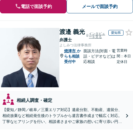
電話で面談予約
メールで面談予約
渡邉 義光
愛知県
インタビュ
ーを見る
弁護士
よしみつ法律事務所
営業時
焼津市
か
面談方法(対面・電
らも相談
話・ビデオなど)は
間：本日
受付中
応相談
定休日
相続人調査・確定
【愛知／静岡／岐阜／三重エリア対応】遺産分割、不動産、遺留分、
相続放棄など相続発生後のトラブルから遺言書作成まで幅広く対応。
丁寧なヒアリングを行い、相談者さまやご家族の想いに寄り添い円滑
な解決へ導きます【オンライン面談OK】【休日相談可】