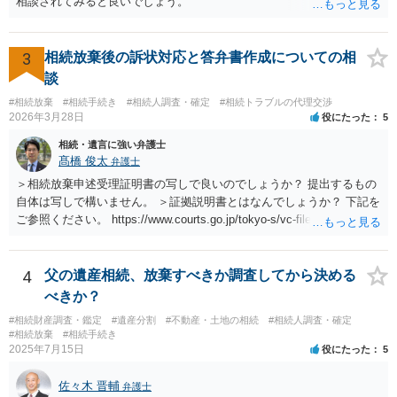
相談されてみると良いでしょう。
3
相続放棄後の訴状対応と答弁書作成についての相
談
#相続放棄
#相続手続き
#相続人調査・確定
#相続トラブルの代理交渉
2026年3月28日
役にたった
5
相続・遺言に強い弁護士
髙橋 俊太
弁護士
＞相続放棄申述受理証明書の写しで良いのでしょうか？ 提出するもの
自体は写しで構いません。 ＞証拠説明書とはなんでしょうか？ 下記を
ご参照ください。 https://www.courts.go.jp/tokyo-s/vc-files/tokyo-s/file/
14-1kisairei.pdf
4
父の遺産相続、放棄すべきか調査してから決める
べきか？
#相続財産調査・鑑定
#遺産分割
#不動産・土地の相続
#相続人調査・確定
#相続放棄
#相続手続き
2025年7月15日
役にたった
5
佐々木 晋輔
弁護士