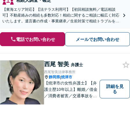
相続人調査・確定
【東海エリア対応】【法テラス利用可】【初回相談無料／電話相談
可】不動産絡みの相続も多数対応！相続に関するご相談に幅広く対応
いたします。遺言書の作成・事業継承／生前対策で相続トラブルを回
避！【遺産分割の経験豊富】相続放棄／寄与分／財産調査など
電話でお問い合わせ
メールでお問い合わせ
西尾 智美
弁護士
西尾智美法律事務所
静岡県
焼津市
|
【焼津市の女性弁護士】【弁
詳細を見
護士歴10年以上】離婚／借金
る
／消費者被害／交通事故を中
心に、豊富な実績がございま
す。お一人おひとりに寄り添
い、解決策を見つけていきま
す。一人で悩まずご相談くだ
さい【駐車場あり】