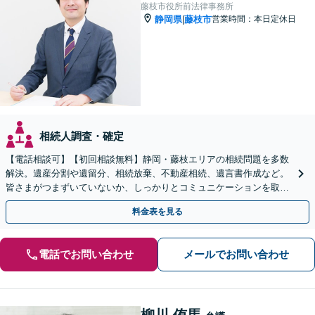
藤枝市役所前法律事務所
静岡県
藤枝市
営業時間：本日定休日
|
相続人調査・確定
【電話相談可】【初回相談無料】静岡・藤枝エリアの相続問題を多数
解決。遺産分割や遺留分、相続放棄、不動産相続、遺言書作成など。
皆さまがつまずいていないか、しっかりとコミュニケーションを取り
ながらお話を進めます【休日・夜間相談可】
料金表を見る
電話でお問い合わせ
メールでお問い合わせ
柳川 侑馬