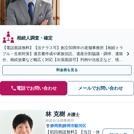
相続人調査・確定
【電話面談無料】【法テラス可】創立50周年の老舗事務所【相続トラ
ブル・生前対策】遺言書作成や家族信託、遺産分割協議・調停、遺留
分、相続放棄など幅広く対応【出張面談可】判例や法改正など、情報
を収集し、適切な解決策を提案【静岡駅10分】
料金表を見る
電話でお問い合わせ
メールでお問い合わせ
林 克樹
弁護士
林総合法律事務所
静岡県
静岡市駿河区
|
【初回相談無料】【当日・休