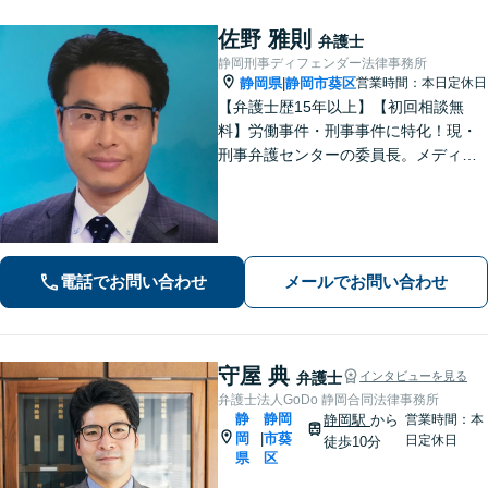
佐野 雅則
弁護士
静岡刑事ディフェンダー法律事務所
静岡県
静岡市葵区
営業時間：本日定休日
|
【弁護士歴15年以上】【初回相談無
料】労働事件・刑事事件に特化！現・
刑事弁護センターの委員長。メディア
掲載案件多数！豊富な経験を活かし早
期釈放を目指します【労働・雇用】依
頼者さま目線のサポートを心がけま
す。地域密着型の法律事務所
電話でお問い合わせ
メールでお問い合わせ
守屋 典
弁護士
インタビューを見る
弁護士法人GoDo 静岡合同法律事務所
静
静岡
静岡駅
から
営業時間：本
岡
市葵
|
日定休日
徒歩10分
県
区