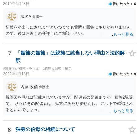
2019年6月28日
役にたった
6
要があります。 もちろん，Ｃの立場としては，ＡＢＣ間の遺産分割協
議の内容を前提とした主張をすることが最も有利ですが，ＡＢの相続
匿名A
人は応じない姿勢を示していることから，実現は困難だと思います。
弁護士
主張としては維持しつつも，現実的な解決方法（遺産分割協議の落と
情報を小出しにされますといつまでも質問と回答にキリがありません
しどころ）としては，譲歩することを甘受しなければならないかもし
ので、後はお近くの弁護士にご相談下さい。
れません。
7
「姻族の姻族」は親族に該当しない理由と法的解
釈
#家族間の相続トラブル
#相続人調査・確定
2022年4月13日
役にたった
9
内藤 政信
弁護士
親等図を見れば記載されていますが、配偶者の兄弟までが、姻族2親等
で、 さらにその配偶者は、姻族にあたりませんね。 ネットで確認され
るといいでしょう。
8
独身の伯母の相続について