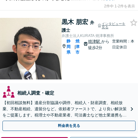
2件中 1-2件を表示
黒木 朋宏
弁
インタビューを
見る
護士
弁護士法人KURATA 焼津事務所
静
焼
焼津駅
から
営業時間：本
岡
津
|
日定休日
徒歩2分
県
市
相続人調査・確定
【初回相談無料】遺産分割協議や調停、相続人・財産調査、相続放
棄、不動産相続、遺留分など。依頼者ファーストで、より良い解決策
をご提案します。税理士や不動産業者、司法書士など他士業連携もワ
ンストップで対応【焼津駅2分】
料金表を見る