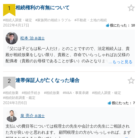
1
相続権利の有無について
#相続人調査・確定
#家族間の相続トラブル
#不動産・土地の相続
2022年4月17日
役にたった
10
松本 治
弁護士
「父には子どもは私一人だけ」とのことですので、法定相続人は、貴
殿が相続放棄をしない限り、貴殿と、存命でいらっしゃればお父様の
配偶者（貴殿のお母様であることが多い）のみとなります。遺言がな
い限り、「次男」（お父様の弟）らの相続権は発生しません。
2
連帯保証人が亡くなった場合
#相続放棄
#相続手続き
#相続放棄
#M&A・事業承継
#相続人調査・確定
#相続財産調査・鑑定
2024年3月6日
役にたった
7
泉 亮介
弁護士
支払いの費目等については税理士の先生や会計士の先生にご相談され
た方が良いかと思われます。 顧問税理士の方がいらっしゃれば、まず