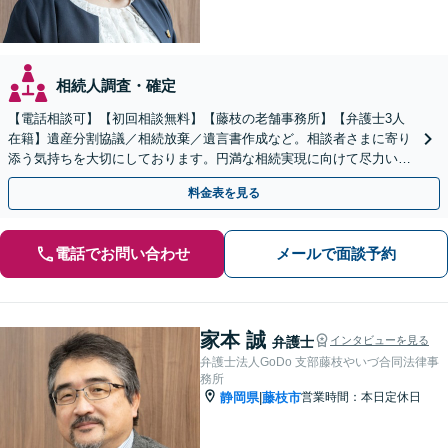
相続人調査・確定
【電話相談可】【初回相談無料】【藤枝の老舗事務所】【弁護士3人
在籍】遺産分割協議／相続放棄／遺言書作成など。相談者さまに寄り
添う気持ちを大切にしております。円満な相続実現に向けて尽力いた
します【藤枝市】【夜間・休日応相談】
料金表を見る
電話でお問い合わせ
メールで面談予約
家本 誠
弁護士
インタビューを見る
弁護士法人GoDo 支部藤枝やいづ合同法律事
務所
静岡県
藤枝市
営業時間：本日定休日
|