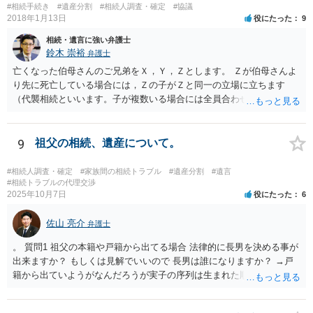
#相続手続き
#遺産分割
#相続人調査・確定
#協議
2018年1月13日
役にたった
9
相続・遺言に強い弁護士
鈴木 崇裕
弁護士
亡くなった伯母さんのご兄弟をＸ，Ｙ，Ｚとします。 Ｚが伯母さんよ
り先に死亡している場合には，Ｚの子がＺと同一の立場に立ちます
（代襲相続といいます。子が複数いる場合には全員合わせてＺと同一
の取り分です。）。 Ｘ，Ｙ，Ｚ（またＺの子）はそれぞれ３分の１ず
つの相続分を有していますので， そのことを前提として，遺産分割協
議をすることになります（必ずしも３分の１ずつにしなくても，合意
9
祖父の相続、遺産について。
ができれば構いません。）。 今後の対応としては， ①伯母さんの相続
財産（遺産）の全容を整理する（預貯金，有価証券，不動産等の有無
#相続人調査・確定
#家族間の相続トラブル
#遺産分割
#遺言
を調べることになります。） ②相続財産に照らし，相続税の申告の準
#相続トラブルの代理交渉
2025年10月7日
役にたった
6
備をする（税理士の先生にご相談ください。） ③遺産分割協議をする
（ご本人同士で行っても構いませんし，弁護士に相談することもよろ
佐山 亮介
しいと思います。） ことになります。
弁護士
。 質問1 祖父の本籍や戸籍から出てる場合 法律的に長男を決める事が
出来ますか？ もしくは見解でいいので 長男は誰になりますか？ →戸
籍から出ていようがなんだろうが実子の序列は生まれた順ですから、
先方が後から生まれたならばお父様がお祖父様の長男です。 質問2 遺
書が腹違いの長男に向けてある場合 書かれてる内容が最優先にされる