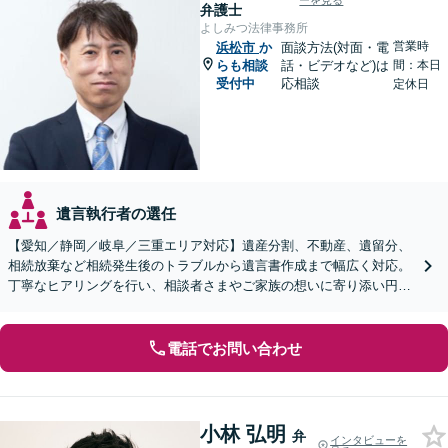
ーを見る
弁護士
よしみつ法律事務所
営業時
浜松市
か
面談方法(対面・電
らも相談
話・ビデオなど)は
間：本日
受付中
応相談
定休日
遺言執行者の選任
【愛知／静岡／岐阜／三重エリア対応】遺産分割、不動産、遺留分、
相続放棄など相続発生後のトラブルから遺言書作成まで幅広く対応。
丁寧なヒアリングを行い、相談者さまやご家族の想いに寄り添い円滑
な解決へ導きます【オンライン面談OK】【休日相談可】
電話でお問い合わせ
小林 弘明
弁
インタビューを