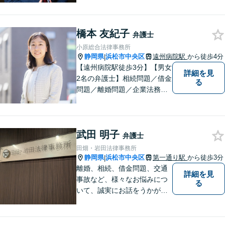
談だけでも結構です。お気軽
にご相談下さい。【男女2名の
橋本 友紀子
法律事務所】
弁護士
小原総合法律事務所
静岡県
浜松市中央区
遠州病院駅
から徒歩4分
|
【遠州病院駅徒歩3分】【男女
詳細を見
2名の弁護士】相続問題／借金
る
問題／離婚問題／企業法務な
ど、幅広く対応。お困りの方
はお気軽にご相談ください。
武田 明子
弁護士
田畑・岩田法律事務所
静岡県
浜松市中央区
第一通り駅
から徒歩3分
|
離婚、相続、借金問題、交通
詳細を見
事故など、様々なお悩みにつ
る
いて、誠実にお話をうかが
い、丁寧かつ迅速な問題解決
を目指します。まずはお気軽
にご相談下さい。