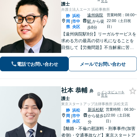
見る
護士
弁護士法人エース 浜松事務所
遠州病院
営業時間：08:00~
静
浜松
22:00（土日祝
岡
市中
駅
から徒
|
県
央区
日）
歩8分
【遠州病院駅8分】リーガルサービスを
求める方の最高の切り札になることを
目指して【労働問題】不当解雇に苦し
む方々の心強い味方として最善の解決
を模索します【離婚問題】認知請求・
電話でお問い合わせ
メールでお問い合わせ
養育費の請求など、辛い状況を好転さ
せるためのアドバイスを心がけます
社本 恭輔
弁
インタビューを
見る
護士
東京スタートアップ法律事務所 浜松支店
新浜松駅
営業時間：06:30~
静
浜松
22:00（土日祝
岡
市中
から徒歩1
|
県
央区
日）
分
【離婚・不倫の慰謝料・刑事事件(加害
者側)・交通事故など】東京スタートア