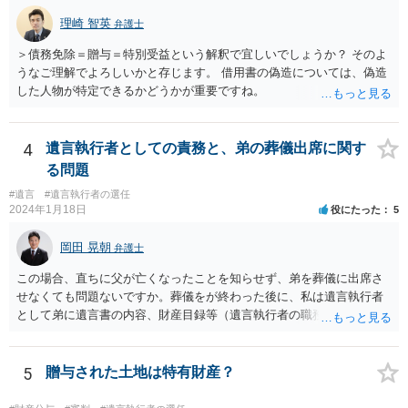
理崎 智英
弁護士
＞債務免除＝贈与＝特別受益という解釈で宜しいでしょうか？ そのよ
うなご理解でよろしいかと存じます。 借用書の偽造については、偽造
した人物が特定できるかどうかが重要ですね。
4
遺言執行者としての責務と、弟の葬儀出席に関す
る問題
#遺言
#遺言執行者の選任
2024年1月18日
役にたった
5
岡田 晃朝
弁護士
この場合、直ちに父が亡くなったことを知らせず、弟を葬儀に出席さ
せなくても問題ないですか。葬儀をが終わった後に、私は遺言執行者
として弟に遺言書の内容、財産目録等（遺言執行者の職務）を知らせ
ればよいですか。 葬儀は喪主が主催する行事ですから、誰を参加させ
るかは喪主の自由です。 呼ばなくてもかまいません。 そもそも、そう
いう法律関係にありません。 遺言の内容と遺産の総額の通知、公正証
5
贈与された土地は特有財産？
書でない場合は遺言の検認については、執行者に通知義務があるの
で、対応しましょう。 そのあとは遺留分の請求などがあればそれへの