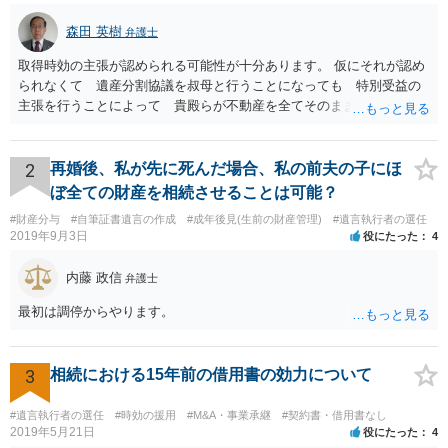
森田 英樹
弁護士
取得時効の主張が認められる可能性が十分あります。 仮にそれが認め
られなくて 遺産分割協議を叔母と行うことになっても 特別受益の
主張を行うことによって 貴殿らが不動産を全てそのまま取得できる
ことが可能でしょう。
2
再婚後、私が先に死んだ場合、私の前夫の子にほ
ぼ全ての財産を相続させることは可能？
#財産分与
#自筆証書遺言の作成
#成年後見(生前の財産管理)
#遺言執行者の選任
2019年9月3日
役にたった
4
内藤 政信
弁護士
最初は調停からやります。
3
相続における15年前の借用書の効力について
#遺言執行者の選任
#時効の援用
#M&A・事業承継
#契約書・借用書なし
2019年5月21日
役にたった
4