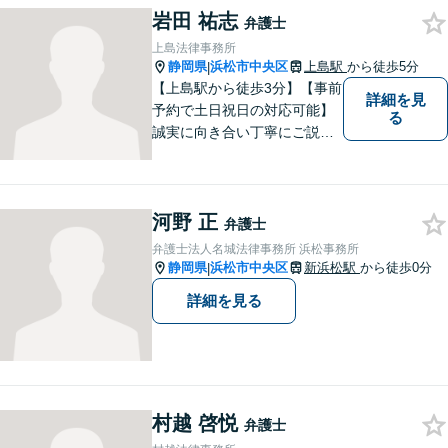
岩田 祐志
弁護士
上島法律事務所
静岡県
浜松市中央区
上島駅
から徒歩5分
|
【上島駅から徒歩3分】【事前
詳細を見
予約で土日祝日の対応可能】
る
誠実に向き合い丁寧にご説明
します。
河野 正
弁護士
弁護士法人名城法律事務所 浜松事務所
静岡県
浜松市中央区
新浜松駅
から徒歩0分
|
詳細を見る
村越 啓悦
弁護士