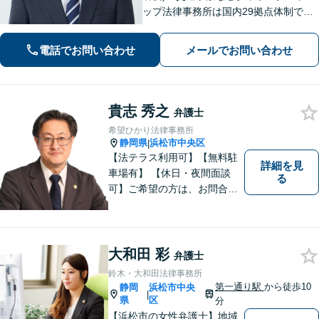
ップ法律事務所は国内29拠点体制で全
国対応！【ご自宅からの電話相談にも
対応(法律相談は完全予約制)】各分野で
電話でお問い合わせ
メールでお問い合わせ
専門性の高い弁護士が寄り添い解決を
サポートします。
貴志 秀之
弁護士
希望ひかり法律事務所
静岡県
浜松市中央区
|
【法テラス利用可】【無料駐
詳細を見
車場有】 【休日・夜間面談
る
可】ご希望の方は、お問合せ
時にご相談ください。 ◆個人
の負債整理は、初回1時間相談
料無料◆
大和田 彩
弁護士
鈴木・大和田法律事務所
第一通り駅
から徒歩10
静岡
浜松市中央
|
県
区
分
【浜松市の女性弁護士】地域