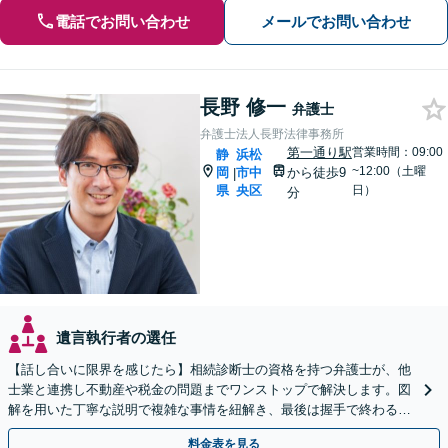
電話でお問い合わせ
メールでお問い合わせ
長野 修一
弁護士
弁護士法人長野法律事務所
第一通り駅
営業時間：09:00
静
浜松
~12:00（土曜
岡
市中
から徒歩9
|
県
央区
日）
分
遺言執行者の選任
【話し合いに限界を感じたら】相続診断士の資格を持つ弁護士が、他
士業と連携し不動産や税金の問題までワンストップで解決します。図
解を用いた丁寧な説明で複雑な事情を紐解き、最後は握手で終わる円
満な解決へ導きます。初回相談は無料です。
料金表を見る