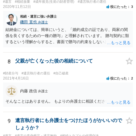
#遺言
#相続放棄
#成年後見(生前の財産管理)
#遺言執行者の選任
2020年11月12日
役にたった
3
相続・遺言に強い弁護士
磯田 直也
弁護士
結納金については、簡単にいうと、「婚約成立の証であり、両家の関
係を良くするための一種の贈与」と理解されています。 贈与契約に類
するという理解からすると、書面で贈与の約束をしないと相手方は支
払いを請求できません。 反面、実際に支払ったあとから返金を求める
ことは困難です。 くれぐれも今後お気をつけください。 弁護士に対応
を依頼されるのも悪くはありませんが、感情的な理由が強いと思いま
8
父親が亡くなった後の相続について
すので法的観点から説得を試みても解決は難しいように思います。
#財産分与
#遺言執行者の選任
#自己破産
2021年4月16日
役にたった
2
内藤 政信
弁護士
そんなことはありません。 もよりの弁護士に相談ください。
9
遺言執行者にも弁護士をつけたほうがかいいので
しょうか？
#遺言
#遺言の真偽鑑定・遺言無効
#相続トラブルの代理交渉