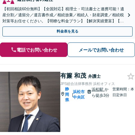
【初回相談60分無料】【全国対応】税理士・司法書士と連携可能！遺
産分割／遺留分／遺言書作成／相続放棄／相続人・財産調査／相続税
対策等お任せください。【明瞭な料金プラン】【解決実績豊富】【電
話相談可】
料金表を見る
電話でお問い合わせ
メールでお問い合わせ
有簾 和茂
弁護士
JPS総合法律事務所 浜松オフィス
静
浜松駅
か
営業時間：本
浜松市
岡
|
日定休日
ら徒歩3分
中央区
県