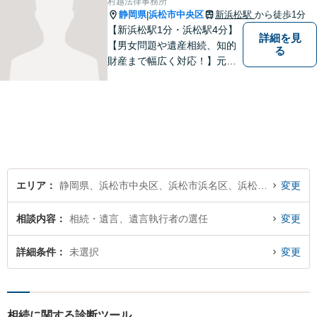
村越法律事務所
静岡県
浜松市中央区
新浜松駅
から徒歩1分
|
【新浜松駅1分・浜松駅4分】
詳細を見
【男女問題や遺産相続、知的
る
財産まで幅広く対応！】元裁
判官のキャリアを生かし 「皆
様の納得のいく裁判の進め
方」 をご提案します。依頼者
様との信頼関係を第一に、事
件解決を推敲してまいりま
す。
エリア
静岡県、浜松市中央区、浜松市浜名区、浜松市天竜区
変更
相談内容
相続・遺言、遺言執行者の選任
変更
詳細条件
未選択
変更
相続に関する診断ツール