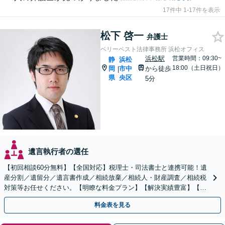
17件中 1-17件を表示
松下 啓一
弁護士
ベリーベスト法律事務所 浜松オフィス
浜松駅
営業時間：09:30~
静
浜松
18:00（土日祝日）
岡
市中
から徒歩
|
県
央区
5分
遺言執行者の選任
【初回相談60分無料】【全国対応】税理士・司法書士と連携可能！遺
産分割／遺留分／遺言書作成／相続放棄／相続人・財産調査／相続税
対策等お任せください。【明瞭な料金プラン】【解決実績豊富】【電
話相談可】
料金表を見る