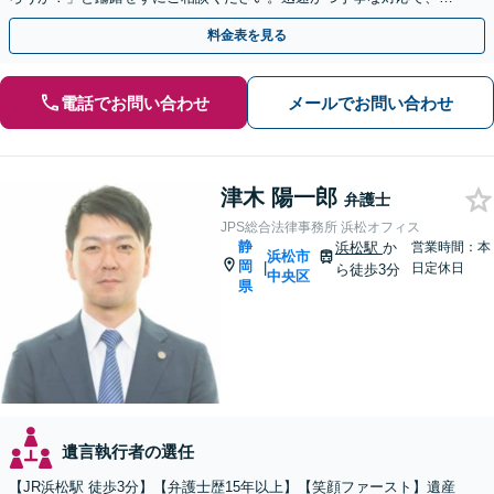
後の親族関係も考慮しながら進めます。
料金表を見る
電話でお問い合わせ
メールでお問い合わせ
津木 陽一郎
弁護士
JPS総合法律事務所 浜松オフィス
静
浜松駅
か
営業時間：本
浜松市
岡
|
日定休日
ら徒歩3分
中央区
県
遺言執行者の選任
【JR浜松駅 徒歩3分】【弁護士歴15年以上】【笑顔ファースト】遺産