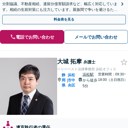
分割協議、不動産相続、遺留分侵害額請求など、幅広く対応していま
す。相続の生前対策にも注力しています。親族間で争いを避けるため
にも、お早めにご相談ください。【初回面談無料】
料金表を見る
電話でお問い合わせ
メールでお問い合わせ
大城 拓摩
弁護士
ベリーベスト法律事務所 浜松オフィス
浜松駅
営業時間：09:30~
静
浜松
18:00（土日祝日）
岡
市中
から徒歩
|
県
央区
5分
遺言執行者の選任