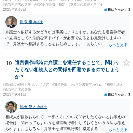
#遺言執行者の選任
#相続財産調査・鑑定
#家族間の相続トラブル
2025年8月8日
役にたった
3
川添 圭
弁護士
弁護士へ依頼するかどうかは事案によりますが、あなたも遺言執行者
の立場としての法的なアドバイスが必要であるとお見受けしますの
で、弁護士へ相談することをお勧めします。「あちらの弁護士」（元
嫁と娘の弁護士のことでしょうか）へ聴いても、自分に有利な主張や
誘導しかしてこないと思います。
10
遺言書作成時に弁護士を選任することで、関わり
たくない相続人との関係を回避できるのでしょう
か？
#家族間の相続トラブル
#遺言
#遺産分割
#公正証書遺言の作成
#相続手続き
#遺言執行者の選任
2023年9月1日
役にたった
3
髙橋 俊太
弁護士
相続人が複数おられて、一部の方について関わりたくないとお考えの
場合は、関わってもよい方を遺言執行者にしておくという方法も考え
られます。もちろん、弁護士を遺言執行者に指定することもできます