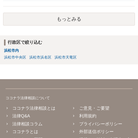
が、（関わってもよい）相続人を遺言執行者に指定しておいて、その
方に再委任の権限を付与しておくという方法もあります。 一度、弁護
士に直接ご相談されることをお勧めいたします。
もっとみる
行政区で絞り込む
浜松市内
浜松市中央区
浜松市浜名区
浜松市天竜区
ココナラ法律相談について
ココナラ法律相談とは
ご意見・ご要望
法律Q&A
利用規約
法律相談コラム
プライバシーポリシー
ココナラとは
外部送信ポリシー