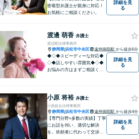
詳細を見
密着型弁護士が親身に対応！
る
お気軽にご相談ください。
渡邊 萌香
弁護士
渡辺昭法律事務所
静岡県
浜松市中央区
遠州病院駅
から徒歩6分
|
◆◇◆スピーディーな対応◆
詳細を見
◇◆話しやすい雰囲気◆◇◆
る
お悩みの方はまずご相談くだ
さい。
小原 将裕
弁護士
小原総合法律事務所
静岡県
浜松市中央区
遠州病院駅
から徒歩4分
|
【専門分野×多数の実績】丁寧
詳細を見
にお話を伺い、適切な解決
る
を。依頼者に代わって交渉・
裁判を行います。まずはご相