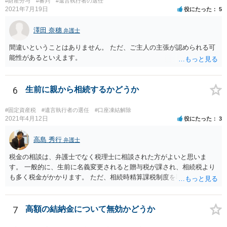
#財産分与
#審判
#遺言執行者の選任
対応となるでしょう。
2021年7月19日
役にたった
5
澤田 奈穗
弁護士
間違いということはありません。 ただ、ご主人の主張が認められる可
能性があるといえます。
6
生前に親から相続するかどうか
#固定資産税
#遺言執行者の選任
#口座凍結解除
2021年4月12日
役にたった
3
高島 秀行
弁護士
税金の相談は、弁護士でなく税理士に相談された方がよいと思いま
す。 一般的に、生前に名義変更されると贈与税が課され、相続税より
も多く税金がかかります。 ただ、相続時精算課税制度を取れば、実質
的に相続税と同等の税金で済む可能性があります。 実際に税理士にど
ういう場合にどれくらい税金がかかるか計算してもらって どういう方
針を取るか決められたらよいと思います。
7
高額の結納金について無効かどうか