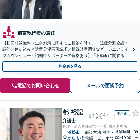
遺言執行者の選任
【初回相談無料（生前対策に関するご相談を除く）】遺産分割協議・
調停／使い込み／遺留分侵害額請求／相続財産調査など【シニアライ
フカウンセラー・認知症サポーターの資格あり】「不動産に関する相
続もお任せください」【当日・夜間相談可（要相談）】
料金表を見る
電話でお問い合わせ
メールで面談予約
都 裕記
東京都
インタビュー
を見る
弁護士
弁護士法人新都法律事務所 東京事務所
営業時間：09:
浜松市
面談方法(対面・
からも相
電話・ビデオな
00~19:00（土