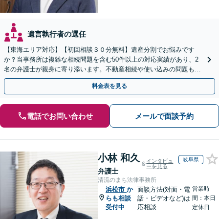
遺言執行者の選任
【東海エリア対応】【初回相談３０分無料】遺産分割でお悩みです
か？当事務所は複雑な相続問題を含む50件以上の対応実績があり、2
名の弁護士が親身に寄り添います。不動産相続や使い込みの問題も分
かりやすく解説。WEB相談可能。LINE予約受付中
料金表を見る
電話でお問い合わせ
メールで面談予約
小林 和久
岐阜県
インタビュ
ーを見る
弁護士
清流のまち法律事務所
営業時
浜松市
か
面談方法(対面・電
らも相談
話・ビデオなど)は
間：本日
受付中
応相談
定休日