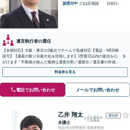
談受付中
ど)は応相談
日祝日）
遺言執行者の選任
【全国対応】大阪・東京の2拠点でチームで迅速対応【電話・WEB相
談可】【遺産の取り分最大化を目指します】1営業日以内の返信を心
がけます「不動産が絡んだ複雑な遺産分割／遺留分／遺言書の作成・
執行／事業承継など、お任せください」【休日相談あり】
料金表を見る
電話でお問い合わせ
メールでお問い合わせ
乙井 翔太
愛知県
インタビュ
ーを見る
弁護士
旭合同法律事務所 豊橋事務所