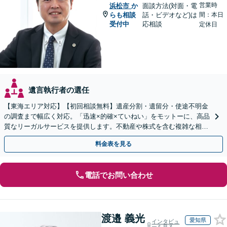
営業時
浜松市
か
面談方法(対面・電
らも相談
話・ビデオなど)は
間：本日
受付中
応相談
定休日
遺言執行者の選任
【東海エリア対応】【初回相談無料】遺産分割・遺留分・使途不明金
の調査まで幅広く対応。「迅速×的確×ていねい」をモットーに、高品
質なリーガルサービスを提供します。不動産や株式を含む複雑な相続
もお任せください【休日・夜間対応OK】
料金表を見る
電話でお問い合わせ
渡邉 義光
愛知県
インタビュ