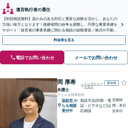
遺言執行者の選任
【初回相談無料】温かみのある対応と豊富な経験を活かし、あなたの
力強い味方となります！後継者間の紛争を調整し、円滑な事業承継を
サポート「経営者の事業承継に関わる相続の経験豊富／株式や不動産
の名義変更など、事業承継特有の資産管理の問題に精通」
料金表を見る
電話でお問い合わせ
メールでお問い合わせ
岡 厚希
愛知県
インタビュー
を見る
弁護士
アイル法律事務所
営業時
浜松市
か
面談方法(対面・電
らも相談
話・ビデオなど)は
間：本日
受付中
応相談
定休日