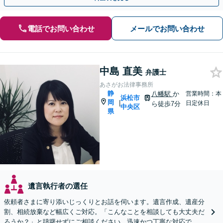
電話でお問い合わせ
メールでお問い合わせ
中島 直美
弁護士
あさがお法律事務所
静
八幡駅
か
営業時間：本
浜松市
岡
|
日定休日
ら徒歩7分
中央区
県
遺言執行者の選任
依頼者さまに寄り添いじっくりとお話を伺います。遺言作成、遺産分
割、相続放棄など幅広くご対応。「こんなことを相談しても大丈夫だ
ろうか？」と躊躇せずにご相談ください。迅速かつ丁寧な対応で、今