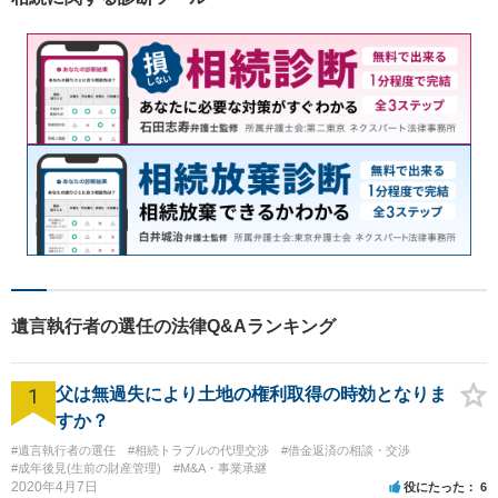
遺言執行者の選任の法律Q&Aランキング
1
父は無過失により土地の権利取得の時効となりま
すか？
#遺言執行者の選任
#相続トラブルの代理交渉
#借金返済の相談・交渉
#成年後見(生前の財産管理)
#M&A・事業承継
2020年4月7日
役にたった
6