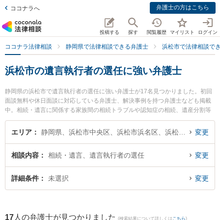
弁護士の方はこちら
ココナラへ
投稿する
探す
閲覧履歴
マイリスト
ログイン
ココナラ法律相談
静岡県で法律相談できる弁護士
浜松市で法律相談で
浜松市の遺言執行者の選任に強い弁護士
静岡県の浜松市で遺言執行者の選任に強い弁護士が17名見つかりました。初回
面談無料や休日面談に対応している弁護士、解決事例を持つ弁護士なども掲載
中。相続・遺言に関係する家族間の相続トラブルや認知症の相続、遺産分割等
の細かな分野での絞り込み検索もでき便利です。特にベリーベスト法律事務所
浜松オフィスの松下 啓一弁護士や弁護士法人長野法律事務所の長野 修一弁護
エリア
静岡県、浜松市中央区、浜松市浜名区、浜松市天竜区
変更
士、あさがお法律事務所の中島 直美弁護士のプロフィール情報や弁護士費用、
強みなどが注目されています。『浜松市で土日や夜間に発生した遺言執行者の
相談内容
相続・遺言、遺言執行者の選任
変更
選任のトラブルを今すぐに弁護士に相談したい』『遺言執行者の選任のトラブ
ル解決の実績豊富な近くの弁護士を検索したい』『初回相談無料で遺言執行者
の選任を法律相談できる浜松市内の弁護士に相談予約したい』などでお困りの
詳細条件
未選択
変更
相談者さんにおすすめです。
17
人の弁護士が見つかりました
(検索結果について詳しくは
こちら
)