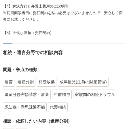
【4】解決方針と弁護士費用のご説明等
※初回面談当日に委任契約を結ぶ必要はございませんので、安心して面
談にお越しください。
【5】正式な依頼（委任契約）
相続・遺言分野での相談内容
問題・争点の種類
遺言
遺産分割
相続放棄
成年後見(生前の財産管理)
遺留分侵害額請求・放棄
生前贈与
家族間の相続トラブル
認知症・意思疎通不能
代襲相続
相談・依頼したい内容（遺産分割）