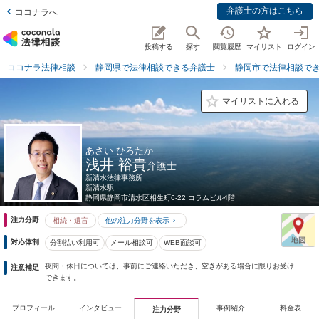
弁護士の方はこちら
ココナラへ
投稿する
探す
閲覧履歴
マイリスト
ログイン
ココナラ法律相談
静岡県で法律相談できる弁護士
静岡市で法律相談で
マイリストに入れる
あさい ひろたか
浅井 裕貴
弁護士
新清水法律事務所
新清水駅
静岡県
静岡市清水区相生町6-22 コラムビル4階
注力分野
相続・遺言
他の注力分野を表示
対応体制
分割払い利用可
メール相談可
WEB面談可
夜間・休日については、事前にご連絡いただき、空きがある場合に限りお受け
注意補足
できます。
プロフィール
インタビュー
事例紹介
料金表
注力分野