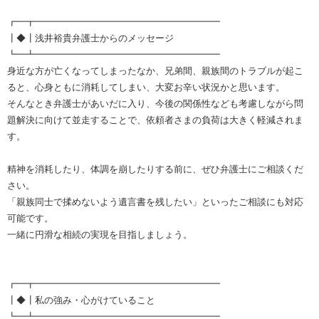
┏━┳━━━━━━━━━━━━━━━━━━━━
┃◆┃浅井裕貴弁護士からのメッセージ
┗━┻━━━━━━━━━━━━━━━━━━━━
身近な方が亡くなってしまったなか、兄弟間、親族間のトラブルが起こ
ると、心身ともに消耗してしまい、大変お辛い状況かと思います。
そんなとき弁護士があいだに入り、今後の関係性なども考慮しながら問
題解決に向けて並走することで、依頼者さまの負荷は大きく軽減されま
す。
精神を消耗したり、体調を崩したりする前に、ぜひ弁護士にご相談くだ
さい。
「親族同士で揉めないよう遺言書を残したい」といったご相談にも対応
可能です。
一緒に円滑な相続の実現を目指しましょう。
┏━┳━━━━━━━━━━━━━━━━━━━━
┃◆┃私の強み・心がけていること
┗━┻━━━━━━━━━━━━━━━━━━━━