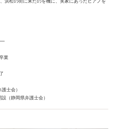
、浜松の街に来たのを機に、実家にあったピアノを
━
校卒業
了
弁護士会）
所開設（静岡県弁護士会）