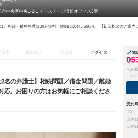
駅
松市中央区中央1-2-1 イーステージ浜松オフィス3階
相続・債務整理は30分無料、離婚は30分5,500円。 【初回相談のご案内はこちらのU
力分野
事例紹介
料金表
アクセス
電
05
※お電
えい
女2名の弁護士】相続問題／借金問題／離婚
対応。お困りの方はお気軽にご相談くださ
受付
平日
定休
定休