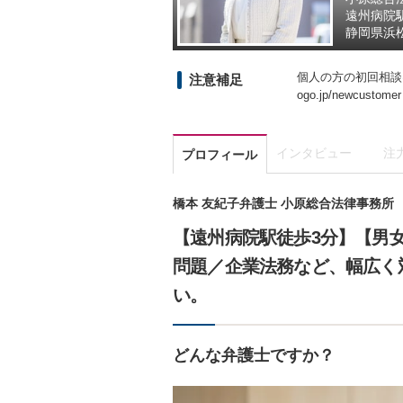
遠州病院
静岡県
浜
個人の方の初回相談は、
注意補足
ogo.jp/newcustomer
インタビュー
注
プロフィール
橋本 友紀子弁護士 小原総合法律事務所
【遠州病院駅徒歩3分】【男
問題／企業法務など、幅広く
い。
どんな弁護士ですか？