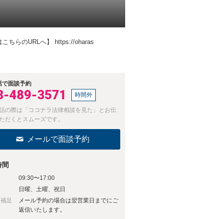
RLへ】 https://oharas
話で面談予約
3-489-3571
時間外
話の際は「ココナラ法律相談を見た」とお伝
ただくとスムーズです。
メールで面談予約
時間
09:30〜17:00
日
日曜、土曜、祝日
日補足
メール予約の場合は翌営業日までにご
返信いたします。