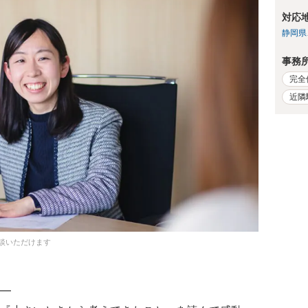
対応
静岡県
事務
完全
近隣
談いただけます
━