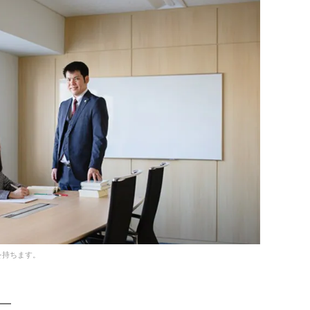
を持ちます。
━