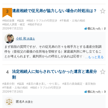
認めたわけではないので、分割協議の効力に影響はありません。 先
方の訴訟の主張及び立証次第ですが、 ・御祖母様の認知能力に関する
医師の意見書、筆跡鑑定 が提出されればその効力が否定される可能性
3
遺産相続で従兄弟が協力しない場合の対処法は？
はありますが、 ・伯母様自身が分割協議に加わっていること ・御祖母
様の意に反する遺産分割協議を行う実益が誰にあったかの立証が困難
#相続放棄
#協議
#相続トラブルの代理交渉
#不動産・土地の相続
であること からすると、実際に遺産分割協議の効力が否定される可能
#相続人調査・確定
#相続手続き
2026年7月22日
役にたった
2
性はそれほど高くない（立証のハードルは非常に高い）ということが
言えると思います。
小杉 和
弁護士
まず前段の質問ですが、その従兄弟の方々を相手方とする遺産分割調
停を（曾祖父の最後の住所地を管轄する）家庭裁判所に申し立てるこ
とが考えられます。裁判所からの呼出しがあれば応答する可能性がま
だあるのではないでしょうか。 後段の質問については、相続放棄は可
能と思われます。時間が思った以上にないので必要書類をてきぱきと
揃える必要があります。その点是非御注意ください。
4
法定相続人に知らされていなかった遺言と遺産分
割
#遺産分割
#協議
#遺言の書き直し・やり直し
#遺言の真偽鑑定・遺言無効
#不動産・土地の相続
#相続トラブルの代理交渉
2026年7月18日
役にたった
3
匿名A
弁護士