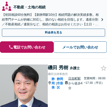
不動産・土地の相続
【初回相談60分無料】【新静岡駅10分】相続問題の解決実績多数。相
続専門チームが的確に対応し、損のない相続を目指します。遺産分割
／不動産相続／遺留分など、相続の相談はお任せください【土日・夜
間相談可】登記・税の申告などアフターフォローも対応
料金表を見る
電話でお問い合わせ
メールでお問い合わせ
磯田 秀樹
弁護士
磯田法律事務所
日吉町駅
営業時間：09:00
静
静岡
~17:30（平日）
岡
市葵
から徒歩4
|
県
区
分