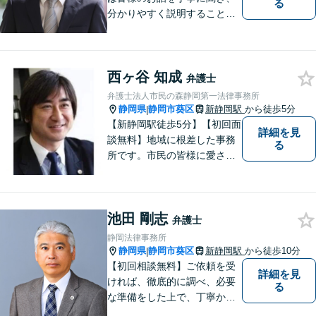
る
分かりやすく説明することを
心がけています。 不安や疑問
を解消し、より良い紛争解決
に向けて全力でサポートしま
西ヶ谷 知成
す。 どんな些細なことでも結
弁護士
構ですので、お気軽にご相談
弁護士法人市民の森静岡第一法律事務所
ください。
静岡県
静岡市葵区
新静岡駅
から徒歩5分
|
【新静岡駅徒歩5分】【初回面
詳細を見
談無料】地域に根差した事務
る
所です。市民の皆様に愛され
る事務所を目指しています。
【法テラス利用可能】【当日
／夜間／休日対応可能】お気
池田 剛志
軽にご連絡ください。
弁護士
静岡法律事務所
静岡県
静岡市葵区
新静岡駅
から徒歩10分
|
【初回相談無料】ご依頼を受
詳細を見
ければ、徹底的に調べ、必要
る
な準備をした上で、丁寧かつ
誠実に事件に取り組むことを