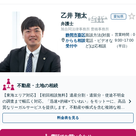
乙井 翔太
愛知県
インタビュ
ーを見る
弁護士
旭合同法律事務所 豊橋事務所
営業時間：0
静岡市葵区
面談方法(対面・
からも相談
電話・ビデオな
9:00~17:00
受付中
ど)は応相談
（平日）
不動産・土地の相続
【東海エリア対応】【初回相談無料】遺産分割・遺留分・使途不明金
の調査まで幅広く対応。「迅速×的確×ていねい」をモットーに、高品
質なリーガルサービスを提供します。不動産や株式を含む複雑な相続
もお任せください【休日・夜間対応OK】
料金表を見る