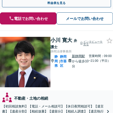
料金表を見る
電話でお問い合わせ
メールでお問い合わせ
小川 寛大
弁
インタビューを
見る
護士
静岡法律事務所
新静岡駅
営業時間：09:00
静
静岡
~21:00（平日）
岡
市葵
から徒歩10
|
県
区
分
不動産・土地の相続
【初回相談無料】【電話・メール相談可】【休日夜間相談可】【遺言
書】【遺産分割】【相続放棄】【遺留分】【相続人調査】【遺言執行