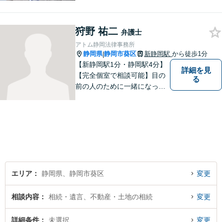
心がけています。特に、医療
事故、労災事故、交通事故等
狩野 祐二
の損害賠償請求事件、相続・
弁護士
離婚、破産・個人再生等は、
アトム静岡法律事務所
私が力を注ぎ、得意としてい
静岡県
静岡市葵区
新静岡駅
から徒歩1分
|
る分野です。
【新静岡駅1分・静岡駅4分】
詳細を見
【完全個室で相談可能】目の
る
前の人のために一緒になって
考え、本気で活動することを
やりがいに日々の弁護士業務
に励んでいます。 依頼者様と
のコミュニケーションを尊重
し、常に最善を尽くすことを
お約束します。 ぜひご相談く
ださい。
エリア
静岡県、静岡市葵区
変更
相談内容
相続・遺言、不動産・土地の相続
変更
詳細条件
未選択
変更