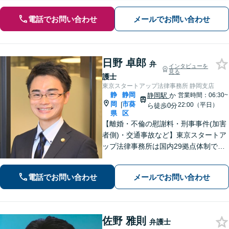
電話でお問い合わせ
メールでお問い合わせ
日野 卓郎
弁
インタビューを
見る
護士
東京スタートアップ法律事務所 静岡支店
静
静岡
静岡駅
か
営業時間：06:30~
岡
市葵
|
22:00（平日）
ら徒歩0分
県
区
【離婚・不倫の慰謝料・刑事事件(加害
者側)・交通事故など】東京スタートア
ップ法律事務所は国内29拠点体制で全
国対応！【ご自宅からの電話相談にも
対応(法律相談は完全予約制)】各分野で
電話でお問い合わせ
メールでお問い合わせ
専門性の高い弁護士が寄り添い解決を
サポートします。
佐野 雅則
弁護士