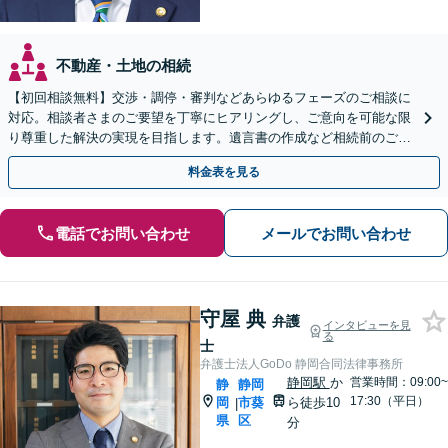
不動産・土地の相続
【初回相談無料】交渉・調停・審判などあらゆるフェーズのご相談に
対応。相談者さまのご要望を丁寧にヒアリングし、ご意向を可能な限
り尊重した解決の実現を目指します。遺言書の作成など相続前のご相
談もお任せください【完全個室で対応】
料金表を見る
電話でお問い合わせ
メールでお問い合わせ
守屋 典
弁護
インタビューを見
る
士
弁護士法人GoDo 静岡合同法律事務所
静岡駅
か
営業時間：09:00~
静
静岡
17:30（平日）
岡
市葵
ら徒歩10
|
県
区
分