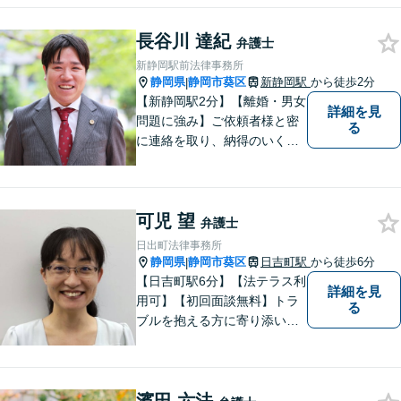
ポート。「特許、意匠、商
標、著作権、不正競争防止法
長谷川 達紀
弁護士
の専門知識・経験豊富」「リ
新静岡駅前法律事務所
ーガルフォースの高精度契約
静岡県
静岡市葵区
新静岡駅
から徒歩2分
|
書チェック」
【新静岡駅2分】【離婚・男女
詳細を見
問題に強み】ご依頼者様と密
る
に連絡を取り、納得のいく解
決へと導きます。法的トラブ
ルは非常に辛いものですの
で、精神面のサポートも積極
可児 望
的に行っております。お困り
弁護士
でしたら、お気軽にご相談く
日出町法律事務所
ださい！
静岡県
静岡市葵区
日吉町駅
から徒歩6分
|
【日吉町駅6分】【法テラス利
詳細を見
用可】【初回面談無料】トラ
る
ブルを抱える方に寄り添い、
その方に合った法的サービス
を提供します。お気軽にご相
談ください。