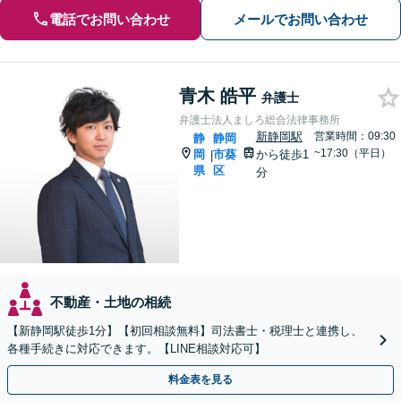
電話でお問い合わせ
メールでお問い合わせ
青木 皓平
弁護士
弁護士法人ましろ総合法律事務所
新静岡駅
営業時間：09:30
静
静岡
~17:30（平日）
岡
市葵
から徒歩1
|
県
区
分
不動産・土地の相続
【新静岡駅徒歩1分】【初回相談無料】司法書士・税理士と連携し、
各種手続きに対応できます。【LINE相談対応可】
料金表を見る