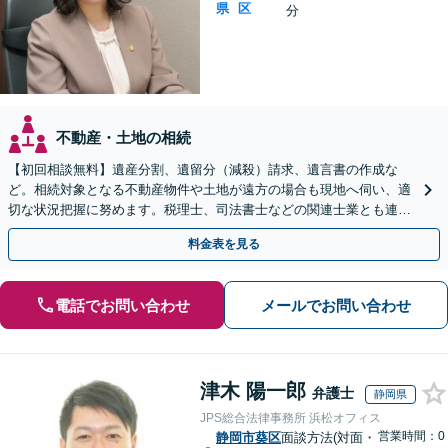
県
区
分
不動産・土地の相続
【初回相談無料】遺産分割、遺留分（減殺）請求、遺言書の作成な
ど。相続対象となる不動産物件や土地が遠方の場合も現地へ伺い、適
切な状況把握に努めます。税理士、司法書士などの関連士業とも連携
しワンストップで対応します【新静岡駅直結】
料金表を見る
電話でお問い合わせ
メールでお問い合わせ
津木 陽一郎
弁護士
静岡県
JPS総合法律事務所 浜松オフィス
営業時間：0
静岡市葵区
面談方法(対面・