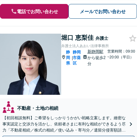
電話でお問い合わせ
メールでお問い合わせ
堀口 恵梨佳
弁護士
弁護士法人あおい法律事務所
新静岡駅
営業時間：09:00
静
静岡
~20:00（平日）
岡
市葵
から徒歩2
|
県
区
分
不動産・土地の相続
【初回相談無料】ご希望をしっかりうかがい戦略立案します。緻密な
事実認定と交渉力を活かし、依頼者さまに有利な相続ができるよう尽
力「不動産相続／株式の相続／使い込み・寄与分／遺留分侵害額請求
／相続放棄／生前贈与／事業承継」【休日・夜間相談可】