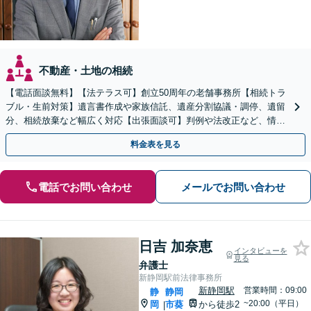
不動産・土地の相続
【電話面談無料】【法テラス可】創立50周年の老舗事務所【相続トラ
ブル・生前対策】遺言書作成や家族信託、遺産分割協議・調停、遺留
分、相続放棄など幅広く対応【出張面談可】判例や法改正など、情報
を収集し、適切な解決策を提案【静岡駅10分】
料金表を見る
電話でお問い合わせ
メールでお問い合わせ
日吉 加奈恵
インタビューを
見る
弁護士
新静岡駅前法律事務所
新静岡駅
営業時間：09:00
静
静岡
~20:00（平日）
岡
市葵
から徒歩2
|