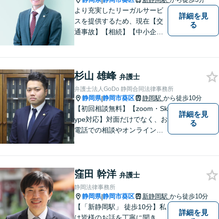
|
より充実したリーガルサービ
詳細を見
スを提供するため、現在【交
る
通事故】【相続】【中小企業
法務】の３分野を中心にご依
頼をお引き受けしています。
大阪・東京・名古屋など大都
杉山 雄峰
市での豊富な弁護士経験と多
弁護士
数の解決実績がございます。
弁護士法人GoDo 静岡合同法律事務所
静岡県
静岡市葵区
静岡駅
から徒歩10分
|
【初回相談無料】【zoom・Sk
詳細を見
ype対応】対面だけでなく、お
る
電話での相談やオンライン相
談も承っています！担当させ
て頂いた依頼者様に、「会え
て良かった」と納得していた
窪田 幹洋
だける最善の解決を目指しま
弁護士
す。【ウェブ予約システムで
静岡法律事務所
迅速な対応】
静岡県
静岡市葵区
新静岡駅
から徒歩10分
|
【「新静岡駅」 徒歩10分】私
詳細を見
は皆様のお話を丁寧に聞き、