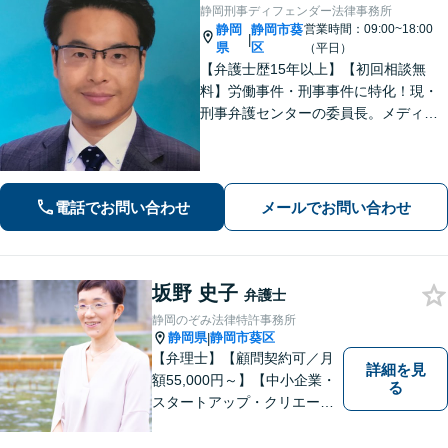
静岡刑事ディフェンダー法律事務所
静岡
静岡市葵
営業時間：09:00~18:00
|
県
区
（平日）
【弁護士歴15年以上】【初回相談無
料】労働事件・刑事事件に特化！現・
刑事弁護センターの委員長。メディア
掲載案件多数！豊富な経験を活かし早
期釈放を目指します【労働・雇用】依
頼者さま目線のサポートを心がけま
す。地域密着型の法律事務所
電話でお問い合わせ
メールでお問い合わせ
坂野 史子
弁護士
静岡のぞみ法律特許事務所
静岡県
静岡市葵区
|
【弁理士】【顧問契約可／月
詳細を見
額55,000円～】【中小企業・
る
スタートアップ・クリエータ
ー支援】契約書チェックや知
的財産権に関する企業法務サ