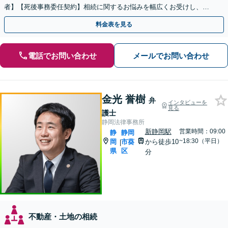
者】【死後事務委任契約】相続に関するお悩みを幅広くお受けし、納
得できる相続の実現を目指します
料金表を見る
電話でお問い合わせ
メールでお問い合わせ
金光 誉樹
弁
インタビューを
見る
護士
静岡法律事務所
新静岡駅
営業時間：09:00
静
静岡
~18:30（平日）
岡
市葵
から徒歩10
|
県
区
分
不動産・土地の相続