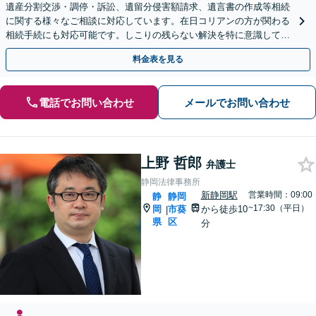
遺産分割交渉・調停・訴訟、遺留分侵害額請求、遺言書の作成等相続
に関する様々なご相談に対応しています。在日コリアンの方が関わる
相続手続にも対応可能です。しこりの残らない解決を特に意識してい
ます。【新静岡駅10分】
料金表を見る
電話でお問い合わせ
メールでお問い合わせ
上野 哲郎
弁護士
静岡法律事務所
新静岡駅
営業時間：09:00
静
静岡
~17:30（平日）
岡
市葵
から徒歩10
|
県
区
分