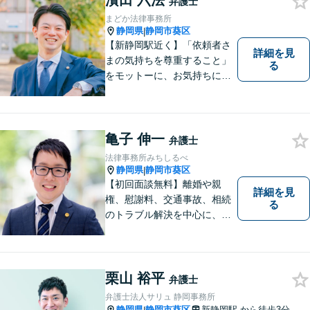
濱田 六法
弁護士
まどか法律事務所
静岡県
静岡市葵区
|
【新静岡駅近く】「依頼者さ
詳細を見
まの気持ちを尊重すること」
る
をモットーに、お気持ちに寄
り添い対応いたします【離
婚・男女問題】離婚調停／養
育費／財産分与などのお悩み
ご相談ください【交通事故】
亀子 伸一
弁護士
豊富な経験と実績で早期に解
法律事務所みちしるべ
決
静岡県
静岡市葵区
|
【初回面談無料】離婚や親
詳細を見
権、慰謝料、交通事故、相続
る
のトラブル解決を中心に、一
人ひとりの「よりよい解決」
を一緒に考え、力を尽くす弁
護士です。遺言書などのご相
談も、お任せください。【静
栗山 裕平
弁護士
岡市の弁護士】
弁護士法人サリュ 静岡事務所
静岡県
静岡市葵区
新静岡駅
から徒歩3分