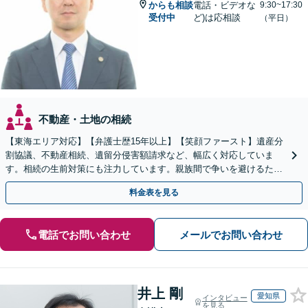
からも相談
電話・ビデオな
9:30~17:30
受付中
ど)は応相談
（平日）
不動産・土地の相続
【東海エリア対応】【弁護士歴15年以上】【笑顔ファースト】遺産分
割協議、不動産相続、遺留分侵害額請求など、幅広く対応していま
す。相続の生前対策にも注力しています。親族間で争いを避けるため
にも、お早めにご相談ください。【初回面談無料】
料金表を見る
電話でお問い合わせ
メールでお問い合わせ
井上 剛
愛知県
インタビュー
を見る