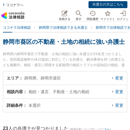
弁護士の方はこちら
ココナラへ
投稿する
探す
閲覧履歴
マイリスト
ログイン
ココナラ法律相談
静岡県で法律相談できる弁護士
静岡市で法律相談で
静岡市葵区の不動産・土地の相続に強い弁護士
静岡県の静岡市葵区で不動産・土地の相続に強い弁護士が23名見つかりまし
た。初回面談無料や休日面談に対応している弁護士、解決事例を持つ弁護士な
ども掲載中。相続・遺言に関係する家族間の相続トラブルや認知症の相続、遺
産分割等の細かな分野での絞り込み検索もでき便利です。特に弁護士法人市民
の森静岡第一法律事務所の西澤 美和子弁護士や弁護士法人ましろ総合法律事務
エリア
静岡県、静岡市葵区
変更
所の青木 皓平弁護士、弁護士法人あおい法律事務所の堀口 恵梨佳弁護士のプロ
フィール情報や弁護士費用、強みなどが注目されています。『静岡市葵区で土
相談内容
相続・遺言、不動産・土地の相続
変更
日や夜間に発生した不動産・土地の相続のトラブルを今すぐに弁護士に相談し
たい』『不動産・土地の相続のトラブル解決の実績豊富な近くの弁護士を検索
したい』『初回相談無料で不動産・土地の相続を法律相談できる静岡市葵区内
詳細条件
未選択
変更
の弁護士に相談予約したい』などでお困りの相談者さんにおすすめです。
23
人の弁護士が見つかりました
(検索結果について詳しくは
こちら
)