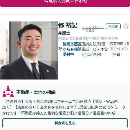
電話でお問い合わせ
都 裕記
東京都
インタビュー
を見る
弁護士
弁護士法人新都法律事務所 東京事務所
営業時間：0
静岡市葵区
面談方法(対面・
からも相談
電話・ビデオな
9:00~19:00
受付中
ど)は応相談
（平日）
不動産・土地の相続
【全国対応】大阪・東京の2拠点でチームで迅速対応【電話・WEB相
談可】【遺産の取り分最大化を目指します】1営業日以内の返信を心
がけます「不動産が絡んだ複雑な遺産分割／遺留分／遺言書の作成・
執行／事業承継など、お任せください」【休日相談あり】
料金表を見る