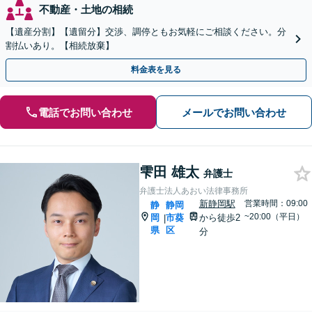
不動産・土地の相続
【遺産分割】【遺留分】交渉、調停ともお気軽にご相談ください。分
割払いあり。【相続放棄】
料金表を見る
電話でお問い合わせ
メールでお問い合わせ
雫田 雄太
弁護士
弁護士法人あおい法律事務所
新静岡駅
営業時間：09:00
静
静岡
~20:00（平日）
岡
市葵
から徒歩2
|
県
区
分