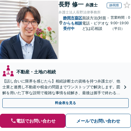
長野 修一
弁護士
静岡県
弁護士法人長野法律事務所
営業時間：0
静岡市葵区
面談方法(対面・
からも相談
電話・ビデオな
9:00~19:00
受付中
ど)は応相談
（平日）
不動産・土地の相続
【話し合いに限界を感じたら】相続診断士の資格を持つ弁護士が、他
士業と連携し不動産や税金の問題までワンストップで解決します。図
解を用いた丁寧な説明で複雑な事情を紐解き、最後は握手で終わる円
満な解決へ導きます。【東海エリア・神奈川県対応】
料金表を見る
電話でお問い合わせ
メールでお問い合わせ