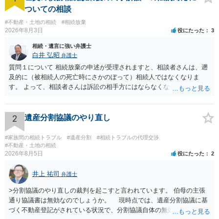
ついての相談
#不動産・土地の相続
#相続放棄
2026年8月3日
役にたった
3
相続・遺言に強い弁護士
白井 弘昭
弁護士
質問１について 相続放棄の申述が受理されますと、相談者さんは、遡
及的に（被相続人の死亡時にさかのぼって）相続人ではなくなりま
す。 よって、相談者さんは訴訟の相手方にはならなくなるので（明け
渡し請求の対象ではなくなるので）請求棄却となります。 相続放棄受
理証明を家庭裁判所で取得し、コピーを答弁書に添えて裁判所に提出
してください。 質問２について 請求棄却を求める答弁書を提出すれ
2
遺産分割協議のやり直し
ば、第１回期日は出席する必要がありません。その日は差支え（用事
があり出席できない）との記載で十分です。 質問３について 弁護士で
#家族間の相続トラブル
#遺産分割
#相続トラブルの代理交渉
はないので、ｍｉｎｔｓでの提出の必要は無いと思います。郵送（期
#不動産・土地の相続
2026年8月5日
役にたった
2
限までに届けばよい）で十分です。 詳細は、書面記載の裁判所書記官
にお問い合わせください。 以上、ご参考まで。
井上 祐司
弁護士
>分割協議のやり直しの裁判を起こすと言われています。 伯母の主張
通り協議書は無効なのでしょうか。 現時点では、遺産分割協議に基
づく不動産登記がされている状況で、分割協議自体の無効を裁判所が