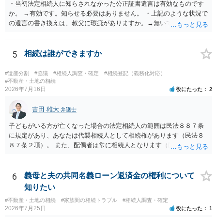
・当初法定相続人に知らされなかった公正証書遺言は有効なものです
か。 →有効です。知らせる必要はありません。 ・上記のような状況で
の遺言の書き換えは、叔父に瑕疵がありますか。→無いです。 ・分割
する場合の比率は、現状で、客観的に見てどの程度が妥当と考えられ
ますか。 →本人が自由に決められますので、どこが妥当とは言えない
です。客観的な基準もありません。 ・できれば穏やかに、分割を拒否
5
相続は誰ができますか
することはできますか。 →分割を拒否するということは、遺産はいら
ないということでしょうか。遺言で、受取を指定されててもいらない
#遺産分割
#協議
#相続人調査・確定
#相続登記（義務化対応）
と拒否することはできます。理由を説明する必要はありません。
#不動産・土地の相続
2026年7月16日
役にたった
2
吉田 雄大
弁護士
子どもがいる方が亡くなった場合の法定相続人の範囲は民法８８７条
に規定があり、あなたは代襲相続人として相続権があります（民法８
８７条２項）。 また、配偶者は常に相続人となります（民法８９０
条）。 「祖父の子供３人」の方の配偶者がご健在であれば、その方に
も相続権があります。つまり、孫５人に加えて「おじ又はおば」にも
相続権がある可能性があります。
6
義母と夫の共同名義ローン返済金の権利について
知りたい
#不動産・土地の相続
#家族間の相続トラブル
#相続人調査・確定
2026年7月25日
役にたった
1