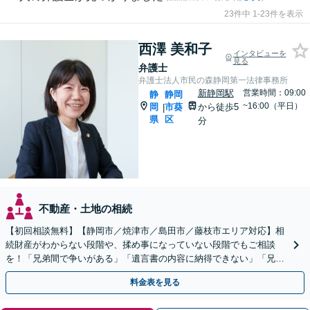
23件中 1-23件を表示
西澤 美和子
インタビューを
見る
弁護士
弁護士法人市民の森静岡第一法律事務所
新静岡駅
営業時間：09:00
静
静岡
~16:00（平日）
岡
市葵
から徒歩5
|
県
区
分
不動産・土地の相続
【初回相談無料】【静岡市／焼津市／島田市／藤枝市エリア対応】相
続財産がわからない段階や、揉め事になっていない段階でもご相談
を！「兄弟間で争いがある」「遺言書の内容に納得できない」「兄弟
による使い込みがあるのではないか」など幅広いお悩みに対応
料金表を見る