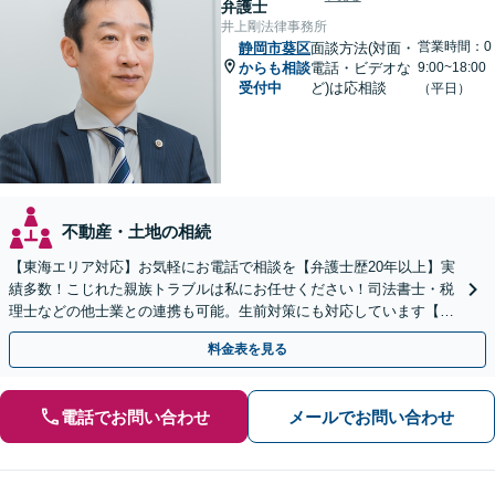
弁護士
井上剛法律事務所
営業時間：0
静岡市葵区
面談方法(対面・
からも相談
電話・ビデオな
9:00~18:00
受付中
ど)は応相談
（平日）
不動産・土地の相続
【東海エリア対応】お気軽にお電話で相談を【弁護士歴20年以上】実
績多数！こじれた親族トラブルは私にお任せください！司法書士・税
理士などの他士業との連携も可能。生前対策にも対応しています【夜
間・休日面談可】【完全個室・秘密厳守】
料金表を見る
電話でお問い合わせ
メールでお問い合わせ