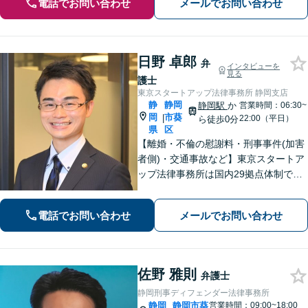
電話でお問い合わせ
メールでお問い合わせ
日野 卓郎
弁
インタビューを
見る
護士
東京スタートアップ法律事務所 静岡支店
静
静岡
静岡駅
か
営業時間：06:30~
岡
市葵
|
22:00（平日）
ら徒歩0分
県
区
【離婚・不倫の慰謝料・刑事事件(加害
者側)・交通事故など】東京スタートア
ップ法律事務所は国内29拠点体制で全
国対応！【ご自宅からの電話相談にも
対応(法律相談は完全予約制)】各分野で
電話でお問い合わせ
メールでお問い合わせ
専門性の高い弁護士が寄り添い解決を
サポートします。
佐野 雅則
弁護士
静岡刑事ディフェンダー法律事務所
静岡
静岡市葵
営業時間：09:00~18:00