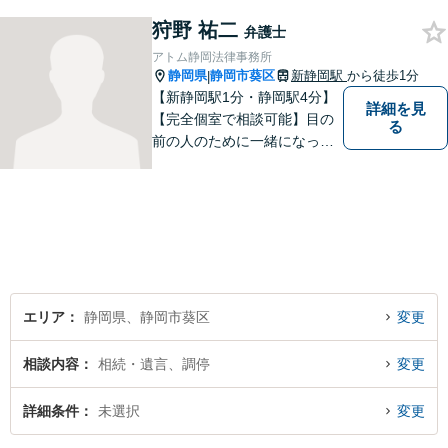
／夜間／休日対応可能】お気
狩野 祐二
軽にご連絡ください。
弁護士
アトム静岡法律事務所
静岡県
静岡市葵区
新静岡駅
から徒歩1分
|
【新静岡駅1分・静岡駅4分】
詳細を見
【完全個室で相談可能】目の
る
前の人のために一緒になって
考え、本気で活動することを
やりがいに日々の弁護士業務
に励んでいます。 依頼者様と
のコミュニケーションを尊重
し、常に最善を尽くすことを
お約束します。 ぜひご相談く
ださい。
エリア
静岡県、静岡市葵区
変更
相談内容
相続・遺言、調停
変更
詳細条件
未選択
変更