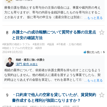
療養介護を理由とする寄与分の主張の場合には、事案や裁判所の考え
方にも寄りますが、寄与の内容を金銭評価したものを寄与分とするこ
とがあります。 仮に寄与の申立を（遺産分割とは別途に）して、その
ような考え方を撮るなら、必ずしも相続財産全体の評価（不動産の評
価）は不要ということもあります。 ただ、前提として、遺産分割はし
なければならないでしょうから、現実的にはいずれにせよ不動産評価
8
弁護士への成功報酬について質問する際の注意点
は必要でしょう。
と目安の確認方法
#家族間の相続トラブル
#遺産分割
#協議
#不動産・土地の相続
#相続トラブルの代理交渉
#調停
2024年10月2日
役にたった
5
相続・遺言に強い弁護士
濵門 俊也
弁護士
相続の案件について、依頼者が弁護士費用を持ち出すことになるよう
な契約はしません。他の相続人に遺産を渡すような事案でしたら、契
約時はとりあえずの金額を算定し、それを基準として着手金を設定
し、事件終了時に報酬金や追加着手金として考慮するといった契約も
あり得ます。 今後の見通しを言わないで契約はできないです。依頼者
が納得できる説明を受けるべきです。
9
・口約束で他人の空家を貸していたが、賃貸契約
書作成すると権利が強固になりますか？
#不動産・土地の相続
#相続トラブルの代理交渉
#調停
#協議