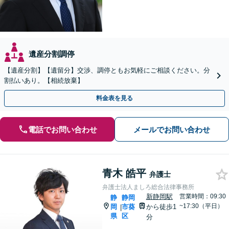
遺産分割調停
【遺産分割】【遺留分】交渉、調停ともお気軽にご相談ください。分
割払いあり。【相続放棄】
料金表を見る
電話でお問い合わせ
メールでお問い合わせ
青木 皓平
弁護士
弁護士法人ましろ総合法律事務所
新静岡駅
営業時間：09:30
静
静岡
~17:30（平日）
岡
市葵
から徒歩1
|
県
区
分