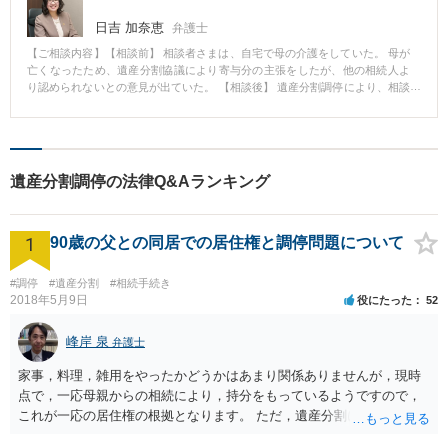
日吉 加奈恵
弁護士
【ご相談内容】【相談前】 相談者さまは、自宅で母の介護をしていた。 母が
亡くなったため、遺産分割協議により寄与分の主張をしたが、他の相続人よ
り認められないとの意見が出ていた。 【相談後】 遺産分割調停により、相談
者さまの母はほぼ寝たきりの状況で、つきっきりで介護をしていたことを主
張し、最終的にはすべての相続人が納得のうえで寄与分220万円を含む内容の
遺産分割が成立した。 【先生のコメント】 寄与分の主張は、要件が詳細に決
められていることから、認められるハードルが高くなっています。 特に、監
護をしている場合において特別な寄与があったとされるためには、監護状況
遺産分割調停の法律Q&Aランキング
を詳細に主張する必要があります。 寄与分の主張をお考えの方は、一度弁護
士に相談してみることをお勧めします。
1
90歳の父との同居での居住権と調停問題について
#調停
#遺産分割
#相続手続き
2018年5月9日
役にたった
52
峰岸 泉
弁護士
家事，料理，雑用をやったかどうかはあまり関係ありませんが，現時
点で，一応母親からの相続により，持分をもっているようですので，
これが一応の居住権の根拠となります。 ただ，遺産分割により，母の
持分を父親が取得した場合，住み続けるのは難しいかも知れません。