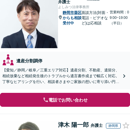
弁護士
よしみつ法律事務所
営業時間：0
静岡市葵区
面談方法(対面・
からも相談
電話・ビデオな
9:00~19:00
受付中
ど)は応相談
（平日）
遺産分割調停
【愛知／静岡／岐阜／三重エリア対応】遺産分割、不動産、遺留分、
相続放棄など相続発生後のトラブルから遺言書作成まで幅広く対応。
丁寧なヒアリングを行い、相談者さまやご家族の想いに寄り添い円滑
な解決へ導きます【オンライン面談OK】【休日相談可】
電話でお問い合わせ
津木 陽一郎
弁護士
静岡県