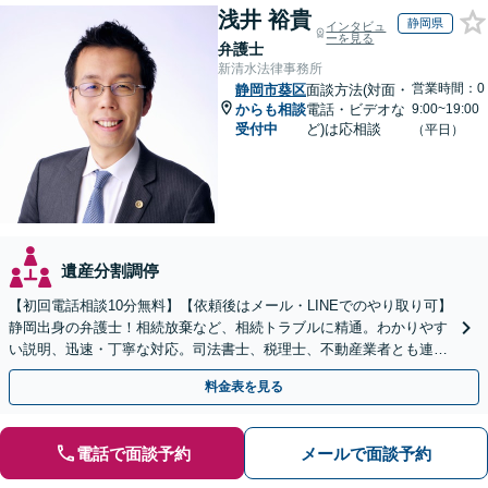
浅井 裕貴
静岡県
インタビュ
ーを見る
弁護士
新清水法律事務所
営業時間：0
静岡市葵区
面談方法(対面・
からも相談
電話・ビデオな
9:00~19:00
受付中
ど)は応相談
（平日）
遺産分割調停
【初回電話相談10分無料】【依頼後はメール・LINEでのやり取り可】
静岡出身の弁護士！相続放棄など、相続トラブルに精通。わかりやす
い説明、迅速・丁寧な対応。司法書士、税理士、不動産業者とも連携
し、遺産相続をトータルサポート【完全個室相談】
料金表を見る
電話で面談予約
メールで面談予約