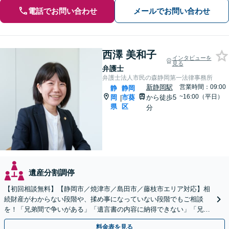
電話でお問い合わせ
メールでお問い合わせ
西澤 美和子
インタビューを
見る
弁護士
弁護士法人市民の森静岡第一法律事務所
新静岡駅
営業時間：09:00
静
静岡
~16:00（平日）
岡
市葵
から徒歩5
|
県
区
分
遺産分割調停
【初回相談無料】【静岡市／焼津市／島田市／藤枝市エリア対応】相
続財産がわからない段階や、揉め事になっていない段階でもご相談
を！「兄弟間で争いがある」「遺言書の内容に納得できない」「兄弟
による使い込みがあるのではないか」など幅広いお悩みに対応
料金表を見る