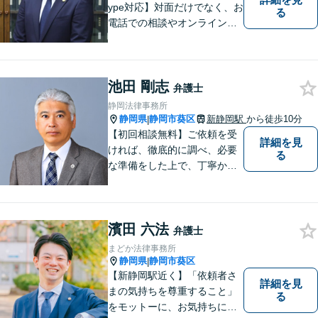
ype対応】対面だけでなく、お
る
電話での相談やオンライン相
談も承っています！担当させ
て頂いた依頼者様に、「会え
て良かった」と納得していた
池田 剛志
だける最善の解決を目指しま
弁護士
す。【ウェブ予約システムで
静岡法律事務所
迅速な対応】
静岡県
静岡市葵区
新静岡駅
から徒歩10分
|
【初回相談無料】ご依頼を受
詳細を見
ければ、徹底的に調べ、必要
る
な準備をした上で、丁寧かつ
誠実に事件に取り組むことを
心がけています。特に、医療
事故、労災事故、交通事故等
濱田 六法
の損害賠償請求事件、相続・
弁護士
離婚、破産・個人再生等は、
まどか法律事務所
私が力を注ぎ、得意としてい
静岡県
静岡市葵区
|
る分野です。
【新静岡駅近く】「依頼者さ
詳細を見
まの気持ちを尊重すること」
る
をモットーに、お気持ちに寄