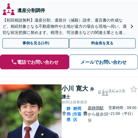
遺産分割調停
【初回相談無料】遺産分割、遺留分（減殺）請求、遺言書の作成な
ど。相続対象となる不動産物件や土地が遠方の場合も現地へ伺い、適
切な状況把握に努めます。税理士、司法書士などの関連士業とも連携
しワンストップで対応します【新静岡駅直結】
事例を見る(1件)
料金表を見る
電話でお問い合わせ
メールでお問い合わせ
小川 寛大
弁
インタビューを
見る
護士
静岡法律事務所
新静岡駅
営業時間：09:00
静
静岡
~21:00（平日）
岡
市葵
から徒歩10
|
県
区
分