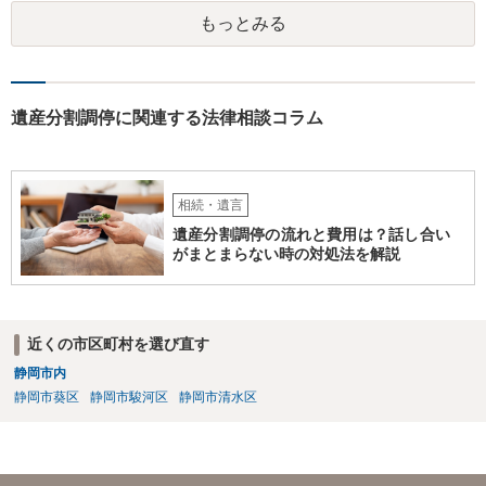
れた方がよいと思います。 倒れた弁護士は脳梗塞で倒れたようで
もっとみる
すが、 判断能力があり、復代理を倒れた弁護士の判断で復代理を
選任したのか 即ち、復代理人の選任は有効なのかという問題もあ
ると思います。
遺産分割調停に関連する法律相談コラム
相続・遺言
遺産分割調停の流れと費用は？話し合い
がまとまらない時の対処法を解説
近くの市区町村を選び直す
静岡市内
静岡市葵区
静岡市駿河区
静岡市清水区