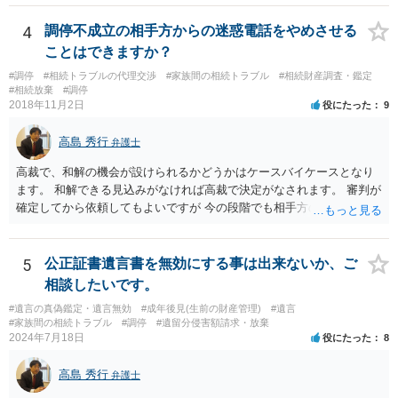
の他、お姉さんの申立書には書かれていないけど、どのように遺産を
4
調停不成立の相手方からの迷惑電話をやめさせる
分けるかを決めるについてあかささんが重要だと考える事情があれば
(例えば、○○のときにお姉さんは亡くなった方からお金を援助してもら
ことはできますか？
った等)、それも書くとよいです。 書かない方が良いと思うことは、遺
#調停
#相続トラブルの代理交渉
#家族間の相続トラブル
#相続財産調査・鑑定
産分割に関係ない(と思われる)いきさつを沢山盛り込むことだと考えま
#相続放棄
#調停
す(あくまで遺産分割に関係することに留める方が、裁判所や調停委員
2018年11月2日
役にたった
9
の方に事情を理解してもらいやすいと思います)。
高島 秀行
弁護士
高裁で、和解の機会が設けられるかどうかはケースバイケースとなり
ます。 和解できる見込みがなければ高裁で決定がなされます。 審判が
確定してから依頼してもよいですが 今の段階でも相手方の連絡が迷惑
であれば 弁護士に依頼してもよいと思います。
5
公正証書遺言書を無効にする事は出来ないか、ご
相談したいです。
#遺言の真偽鑑定・遺言無効
#成年後見(生前の財産管理)
#遺言
#家族間の相続トラブル
#調停
#遺留分侵害額請求・放棄
2024年7月18日
役にたった
8
高島 秀行
弁護士