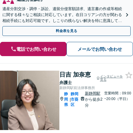
遺産分割交渉・調停・訴訟、遺留分侵害額請求、遺言書の作成等相続
に関する様々なご相談に対応しています。在日コリアンの方が関わる
相続手続にも対応可能です。しこりの残らない解決を特に意識してい
ます。【新静岡駅10分】
料金表を見る
電話でお問い合わせ
メールでお問い合わせ
日吉 加奈恵
インタビューを
見る
弁護士
新静岡駅前法律事務所
新静岡駅
営業時間：09:00
静
静岡
~20:00（平日）
岡
市葵
から徒歩2
|
県
区
分