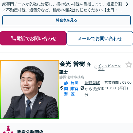
続専門チームが的確に対応し、損のない相続を目指します。遺産分割
／不動産相続／遺留分など、相続の相談はお任せください【土日・夜
間相談可】登記・税の申告などアフターフォローも対応
料金表を見る
電話でお問い合わせ
メールでお問い合わせ
金光 誉樹
弁
インタビューを
見る
護士
静岡法律事務所
新静岡駅
営業時間：09:00
静
静岡
~18:30（平日）
岡
市葵
から徒歩10
|
県
区
分
遺産分割調停