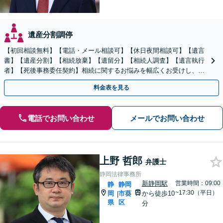
遺産分割調停
【初回相談無料】【電話・メール相談可】【休日夜間相談可】【遺言
書】【遺産分割】【相続放棄】【遺留分】【相続人調査】【遺言執行
者】【死後事務委任契約】相続に関するお悩みを幅広くお受けし、納
得できる相続の実現を目指します
料金表を見る
電話でお問い合わせ
メールでお問い合わせ
上野 哲郎
弁護士
静岡法律事務所
新静岡駅
営業時間：09:00
静
静岡
~17:30（平日）
岡
市葵
から徒歩10
|
県
区
分