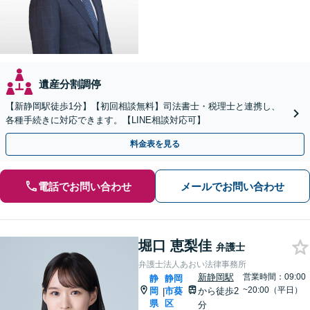
遺産分割調停
【新静岡駅徒歩1分】【初回相談無料】司法書士・税理士と連携し、
各種手続きに対応できます。【LINE相談対応可】
料金表を見る
電話でお問い合わせ
メールでお問い合わせ
堀口 恵梨佳
弁護士
弁護士法人あおい法律事務所
新静岡駅
営業時間：09:00
静
静岡
~20:00（平日）
岡
市葵
から徒歩2
|
県
区
分