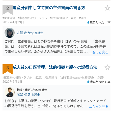
2
遺産分割申し立て書の主張書面の書き方
#遺産分割
#家族間の相続トラブル
#相続財産調査・鑑定
#調停
2019年1月29日
役にたった
17
井澤 わかな
弁護士
ご質問：主張書面とはどの様な事を書けば良いのか 回答： 「主張書
面」は、今回であれば遺産分割調停事件ですので、この遺産分割事件
で主張したい事実、あかささんが裁判所に考慮してほしいと思う、亡
くなった方・あかささん・お姉さん間の事情などを記入することにな
ります。 もし、主張したい事実や考慮してほしい事情に関連して
資料を持っているようであれば、主張書面とは別で提出できます。も
3
成人後の口座管理、法的根拠と親への説得方法
し、お姉さんに見られたくないような資料がある場合、「非開示の希
望に関する申出書」と共に提出することも考えられます。 ご質問：書
#家族間の相続トラブル
#協議
#生前贈与
#成年後見(生前の財産管理)
#調停
いた方が良い事と書かない方が良い事 回答： お姉さんが申立書の「申
2022年6月1日
役にたった
16
立ての趣旨」のところに書いている遺産の分け方に対して意見があれ
相続・遺言に強い弁護士
ば、まずそれを書くとよいです。 次に「申立ての理由」のところに、
尾畠 弘典
弁護士
なぜ調停を申し立てたのか(例えば、あかささんと話合いが出来ない／
お聞きする限りの状況であれば、銀行窓口で通帳とキャッシュカード
決裂した、など)や亡くなった方・あかささん・お姉さん間の事情やい
の再発行手続を行うことで解決できるかもしれません。
きさつなどが書かれていると思うので、あかささんから見てそれは違
うと感じるところは、どのように違うのか、など書くとよいです。 そ