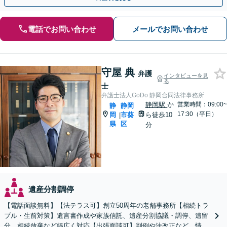
電話でお問い合わせ
メールでお問い合わせ
守屋 典
弁護
インタビューを見
る
士
弁護士法人GoDo 静岡合同法律事務所
静岡駅
か
営業時間：09:00~
静
静岡
17:30（平日）
岡
市葵
ら徒歩10
|
県
区
分
遺産分割調停
【電話面談無料】【法テラス可】創立50周年の老舗事務所【相続トラ
ブル・生前対策】遺言書作成や家族信託、遺産分割協議・調停、遺留
分、相続放棄など幅広く対応【出張面談可】判例や法改正など、情報