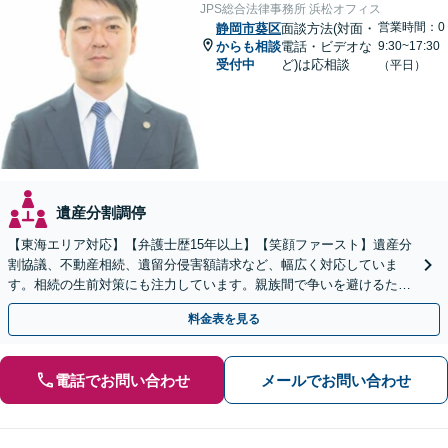
JPS総合法律事務所 浜松オフィス
営業時間：0
静岡市葵区
面談方法(対面・
からも相談
電話・ビデオな
9:30~17:30
受付中
ど)は応相談
（平日）
遺産分割調停
【東海エリア対応】【弁護士歴15年以上】【笑顔ファースト】遺産分
割協議、不動産相続、遺留分侵害額請求など、幅広く対応していま
す。相続の生前対策にも注力しています。親族間で争いを避けるため
にも、お早めにご相談ください。【初回面談無料】
料金表を見る
電話でお問い合わせ
メールでお問い合わせ