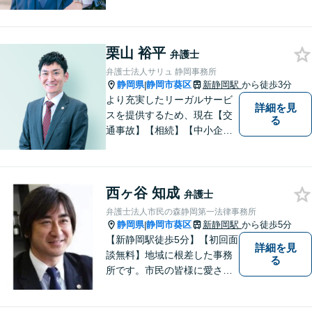
り添い対応いたします【離
婚・男女問題】離婚調停／養
育費／財産分与などのお悩み
ご相談ください【交通事故】
栗山 裕平
弁護士
豊富な経験と実績で早期に解
弁護士法人サリュ 静岡事務所
決
静岡県
静岡市葵区
新静岡駅
から徒歩3分
|
より充実したリーガルサービ
詳細を見
スを提供するため、現在【交
る
通事故】【相続】【中小企業
法務】の３分野を中心にご依
頼をお引き受けしています。
大阪・東京・名古屋など大都
西ヶ谷 知成
市での豊富な弁護士経験と多
弁護士
数の解決実績がございます。
弁護士法人市民の森静岡第一法律事務所
静岡県
静岡市葵区
新静岡駅
から徒歩5分
|
【新静岡駅徒歩5分】【初回面
詳細を見
談無料】地域に根差した事務
る
所です。市民の皆様に愛され
る事務所を目指しています。
【法テラス利用可能】【当日