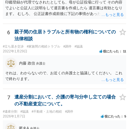
印鑑登録が代理でなされたとしても、母が公証役場に行って その内容
でよいと公証人に説明をして遺言書を作成したら 遺言書は有効となり
ます。 むしろ、 公正証書作成前後に下記の事情があったことが証明で
きれば判断能力がなく 無効だったと主張することが可能です。 翌年1
月に携帯が新しくなった母からの第一声は「ここにいたら殺される」
「面会に来てくれ」で、長男に聞くと「面会は出来ない。俺は携帯電
6
親子間の住居トラブルと所有物の権利についての
話の使い方を教える為に会っている」「母の話は聞かなくて良い」と
法律相談
電話が切れました。その後の電話でも「食事に毒が入っている」「体
#立ち退き交渉
#家族間の相続トラブル
#調停
#協議
にチップが埋められている」等、おかしかったです。 当時の診療記
2022年1月29日
役にたった
11
録、介護認定の資料、介護記録を取得して 弁護士に面談で相談された
方がよいと思います。
内藤 政信
弁護士
それは、わからないので、お近くの弁護士と協議してください。 これ
で終わります。
7
遺産分割において、介護の寄与分申し立ての場合
の不動産査定について。
#遺産分割
#協議
#不動産・土地の相続
#調停
2026年1月7日
役にたった
5
匿名A
弁護士