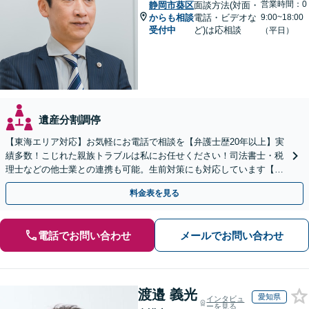
営業時間：0
静岡市葵区
面談方法(対面・
からも相談
電話・ビデオな
9:00~18:00
受付中
ど)は応相談
（平日）
遺産分割調停
【東海エリア対応】お気軽にお電話で相談を【弁護士歴20年以上】実
績多数！こじれた親族トラブルは私にお任せください！司法書士・税
理士などの他士業との連携も可能。生前対策にも対応しています【夜
間・休日面談可】【完全個室・秘密厳守】
料金表を見る
電話でお問い合わせ
メールでお問い合わせ
渡邉 義光
愛知県
インタビュ
ーを見る