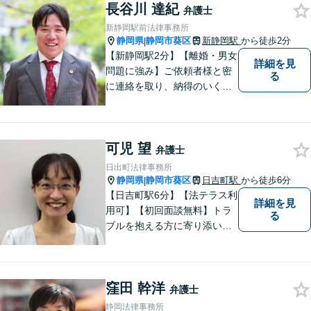
標、著作権、不正競争防止法
長谷川 達紀
弁護士
の専門知識・経験豊富」「リ
新静岡駅前法律事務所
ーガルフォースの高精度契約
静岡県
静岡市葵区
新静岡駅
から徒歩2分
|
書チェック」
【新静岡駅2分】【離婚・男女
詳細を見
問題に強み】ご依頼者様と密
る
に連絡を取り、納得のいく解
決へと導きます。法的トラブ
ルは非常に辛いものですの
で、精神面のサポートも積極
可児 望
的に行っております。お困り
弁護士
でしたら、お気軽にご相談く
日出町法律事務所
ださい！
静岡県
静岡市葵区
日吉町駅
から徒歩6分
|
【日吉町駅6分】【法テラス利
詳細を見
用可】【初回面談無料】トラ
る
ブルを抱える方に寄り添い、
その方に合った法的サービス
を提供します。お気軽にご相
談ください。
窪田 幹洋
弁護士
静岡法律事務所