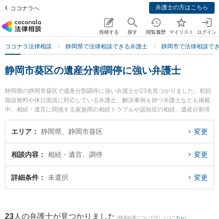
弁護士の方はこちら
ココナラへ
投稿する
探す
閲覧履歴
マイリスト
ログイン
ココナラ法律相談
静岡県で法律相談できる弁護士
静岡市で法律相談で
静岡市葵区の遺産分割調停に強い弁護士
静岡県の静岡市葵区で遺産分割調停に強い弁護士が23名見つかりました。初回
面談無料や休日面談に対応している弁護士、解決事例を持つ弁護士なども掲載
中。相続・遺言に関係する家族間の相続トラブルや認知症の相続、遺産分割等
の細かな分野での絞り込み検索もでき便利です。特に磯田法律事務所の磯田 秀
樹弁護士や弁護士法人市民の森静岡第一法律事務所の西澤 美和子弁護士、弁護
エリア
静岡県、静岡市葵区
変更
士法人GoDo 静岡合同法律事務所の守屋 典弁護士のプロフィール情報や弁護士
費用、強みなどが注目されています。『静岡市葵区で土日や夜間に発生した遺
相談内容
相続・遺言、調停
変更
産分割調停のトラブルを今すぐに弁護士に相談したい』『遺産分割調停のトラ
ブル解決の実績豊富な近くの弁護士を検索したい』『初回相談無料で遺産分割
調停を法律相談できる静岡市葵区内の弁護士に相談予約したい』などでお困り
詳細条件
未選択
変更
の相談者さんにおすすめです。
23
人の弁護士が見つかりました
(検索結果について詳しくは
こちら
)