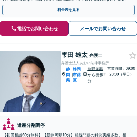
を収集し、適切な解決策を提案【静岡駅10分】
料金表を見る
電話でお問い合わせ
メールでお問い合わせ
雫田 雄太
弁護士
弁護士法人あおい法律事務所
新静岡駅
営業時間：09:00
静
静岡
~20:00（平日）
岡
市葵
から徒歩2
|
県
区
分
遺産分割調停
【初回相談60分無料】【新静岡駅10分】相続問題の解決実績多数。相