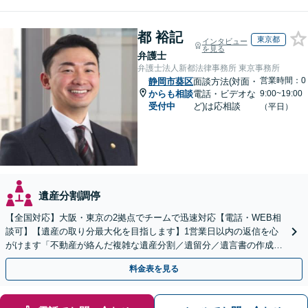
都 裕記
東京都
インタビュー
を見る
弁護士
弁護士法人新都法律事務所 東京事務所
営業時間：0
静岡市葵区
面談方法(対面・
からも相談
電話・ビデオな
9:00~19:00
受付中
ど)は応相談
（平日）
遺産分割調停
【全国対応】大阪・東京の2拠点でチームで迅速対応【電話・WEB相
談可】【遺産の取り分最大化を目指します】1営業日以内の返信を心
がけます「不動産が絡んだ複雑な遺産分割／遺留分／遺言書の作成・
執行／事業承継など、お任せください」【休日相談あり】
料金表を見る