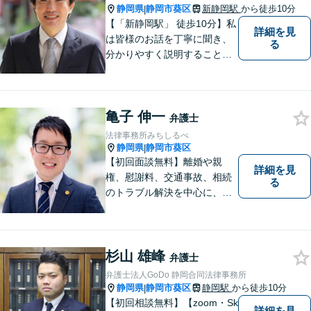
静岡県
静岡市葵区
新静岡駅
から徒歩10分
|
【「新静岡駅」 徒歩10分】私
詳細を見
は皆様のお話を丁寧に聞き、
る
分かりやすく説明することを
心がけています。 不安や疑問
を解消し、より良い紛争解決
に向けて全力でサポートしま
亀子 伸一
す。 どんな些細なことでも結
弁護士
構ですので、お気軽にご相談
法律事務所みちしるべ
ください。
静岡県
静岡市葵区
|
【初回面談無料】離婚や親
詳細を見
権、慰謝料、交通事故、相続
る
のトラブル解決を中心に、一
人ひとりの「よりよい解決」
を一緒に考え、力を尽くす弁
護士です。遺言書などのご相
談も、お任せください。【静
杉山 雄峰
弁護士
岡市の弁護士】
弁護士法人GoDo 静岡合同法律事務所
静岡県
静岡市葵区
静岡駅
から徒歩10分
|
【初回相談無料】【zoom・Sk
詳細を見