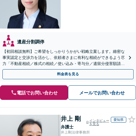
遺産分割調停
【初回相談無料】ご希望をしっかりうかがい戦略立案します。緻密な
事実認定と交渉力を活かし、依頼者さまに有利な相続ができるよう尽
力「不動産相続／株式の相続／使い込み・寄与分／遺留分侵害額請求
／相続放棄／生前贈与／事業承継」【休日・夜間相談可】
料金表を見る
電話でお問い合わせ
メールでお問い合わせ
井上 剛
愛知県
インタビュー
を見る
弁護士
井上剛法律事務所