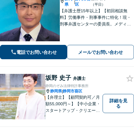
|
県
区
（平日）
【弁護士歴15年以上】【初回相談無
料】労働事件・刑事事件に特化！現・
刑事弁護センターの委員長。メディア
掲載案件多数！豊富な経験を活かし早
期釈放を目指します【労働・雇用】依
頼者さま目線のサポートを心がけま
す。地域密着型の法律事務所
電話でお問い合わせ
メールでお問い合わせ
坂野 史子
弁護士
静岡のぞみ法律特許事務所
静岡県
静岡市葵区
|
【弁理士】【顧問契約可／月
詳細を見
額55,000円～】【中小企業・
る
スタートアップ・クリエータ
ー支援】契約書チェックや知
的財産権に関する企業法務サ
ポート。「特許、意匠、商