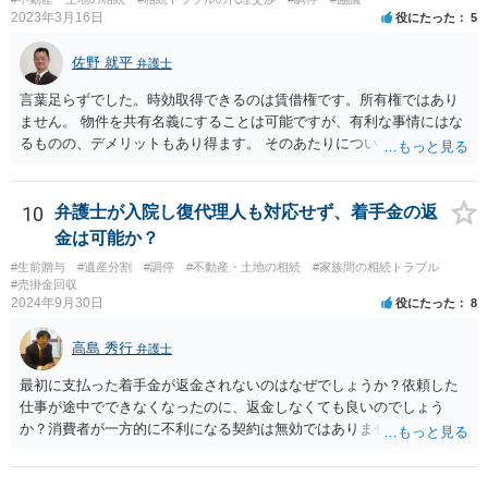
2023年3月16日
役にたった
5
佐野 就平
弁護士
言葉足らずでした。時効取得できるのは賃借権です。所有権ではあり
ません。 物件を共有名義にすることは可能ですが、有利な事情にはな
るものの、デメリットもあり得ます。 そのあたりについては、お近く
の弁護士にご相談ください。
10
弁護士が入院し復代理人も対応せず、着手金の返
金は可能か？
#生前贈与
#遺産分割
#調停
#不動産・土地の相続
#家族間の相続トラブル
#売掛金回収
2024年9月30日
役にたった
8
高島 秀行
弁護士
最初に支払った着手金が返金されないのはなぜでしょうか？依頼した
仕事が途中でできなくなったのに、返金しなくても良いのでしょう
か？消費者が一方的に不利になる契約は無効ではありませんか？
着手金は、前の弁護士が倒れるまでにやった仕事に応じて清算する義
務があると思います。 倒れた弁護士が所属する弁護士会に相談さ