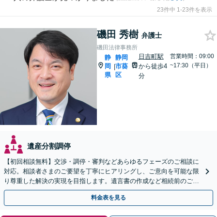
23件中 1-23件を表示
磯田 秀樹
弁護士
磯田法律事務所
日吉町駅
営業時間：09:00
静
静岡
~17:30（平日）
岡
市葵
から徒歩4
|
県
区
分
遺産分割調停
【初回相談無料】交渉・調停・審判などあらゆるフェーズのご相談に
対応。相談者さまのご要望を丁寧にヒアリングし、ご意向を可能な限
り尊重した解決の実現を目指します。遺言書の作成など相続前のご相
談もお任せください【完全個室で対応】
料金表を見る