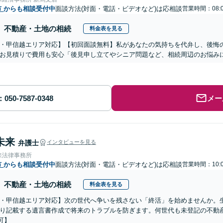
市
からも相談受付中
面談方法(対面・電話・ビデオなど)は応相談
営業時間：08:0
不動産・土地の相続
料金表を見る
・甲信越エリア対応】【初回面談無料】私があなたの気持ちを代弁し、後悔
お見積りで費用も安心「後見申し立てやシニア問題など、相続周辺のお悩みに
メー
未来
弁護士
インタビューを見る
来法律事務所
市
からも相談受付中
面談方法(対面・電話・ビデオなど)は応相談
営業時間：10:0
不動産・土地の相続
料金表を見る
・甲信越エリア対応】次の世代へ争いを残さない「終活」を始めませんか。
り記載する遺言書作成で将来のトラブルを防ぎます。何世代も未登記の不動
可】