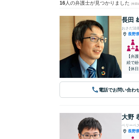
16
人の弁護士が見つかりました
(検索
長田 
おさだ法
長野
【弁護
続で紛
【休日
電話でお問い合わ
大野 
ベリーベ
長野