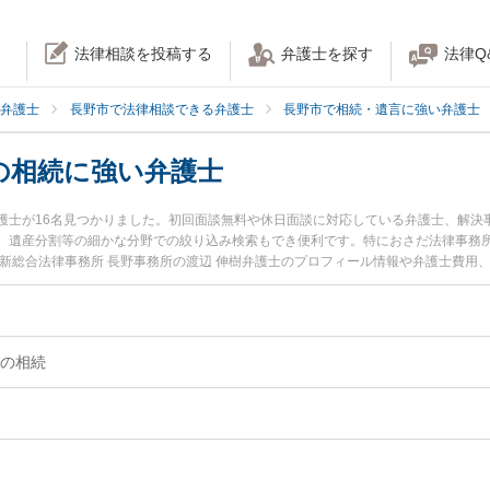
法律相談を投稿する
弁護士を探す
法律Q
弁護士
長野市で法律相談できる弁護士
長野市で相続・遺言に強い弁護士
の相続に強い弁護士
護士が16名見つかりました。初回面談無料や休日面談に対応している弁護士、解決
、遺産分割等の細かな分野での絞り込み検索もでき便利です。特におさだ法律事務所
一新総合法律事務所 長野事務所の渡辺 伸樹弁護士のプロフィール情報や弁護士費用
ルを今すぐに弁護士に相談したい』『不動産・土地の相続のトラブル解決の実績豊
内の弁護士に相談予約したい』などでお困りの相談者さんにおすすめです。
の相続