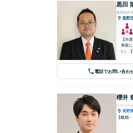
黒田 
黒田特許
長野
【弁護
事案に
い。【
電話でお問い合わ
櫻井 
ベリーベ
長野
【離婚・