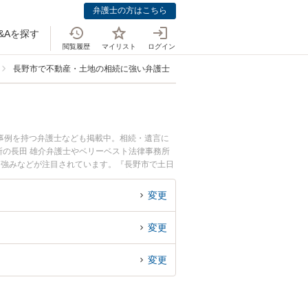
弁護士の方はこちら
&Aを探す
閲覧履歴
マイリスト
ログイン
長野市で不動産・土地の相続に強い弁護士
事例を持つ弁護士なども掲載中。相続・遺言に
の長田 雄介弁護士やベリーベスト法律事務所
、強みなどが注目されています。『長野市で土日
富な近くの弁護士を検索したい』『初回相談無料
変更
変更
変更