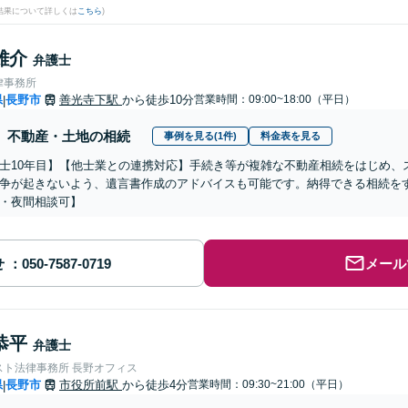
結果について詳しくは
こちら
)
雄介
弁護士
律事務所
県
長野市
善光寺下駅
から徒歩10分
営業時間：09:00~18:00（平日）
|
不動産・土地の相続
事例を見る(1件)
料金表を見る
士10年目】【他士業との連携対応】手続き等が複雑な不動産相続をはじめ、
争が起きないよう、遺言書作成のアドバイスも可能です。納得できる相続を
・夜間相談可】
せ
メール
恭平
弁護士
スト法律事務所 長野オフィス
県
長野市
市役所前駅
から徒歩4分
営業時間：09:30~21:00（平日）
|