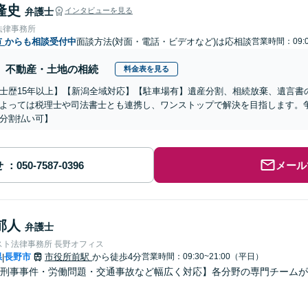
隆史
弁護士
インタビューを見る
法律事務所
市
からも相談受付中
面談方法(対面・電話・ビデオなど)は応相談
営業時間：09:0
不動産・土地の相続
料金表を見る
士歴15年以上】【新潟全域対応】【駐車場有】遺産分割、相続放棄、遺言書
よっては税理士や司法書士とも連携し、ワンストップで解決を目指します。
分割払い可】
せ
メール
郁人
弁護士
スト法律事務所 長野オフィス
県
長野市
市役所前駅
から徒歩4分
営業時間：09:30~21:00（平日）
|
刑事事件・労働問題・交通事故など幅広く対応】各分野の専門チームが