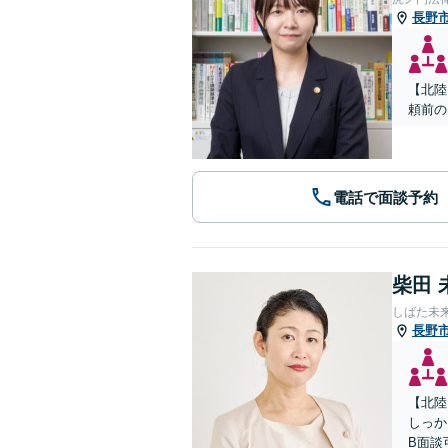
長野
【北陸
頼前の
電話で面談予約
柴田 
しばた未
長野
【北陸
しっか
B面談