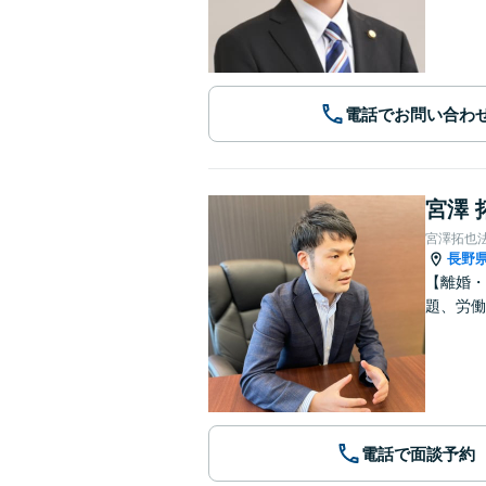
電話でお問い合わ
宮澤 
宮澤拓也
長野
【離婚・
題、労働
電話で面談予約