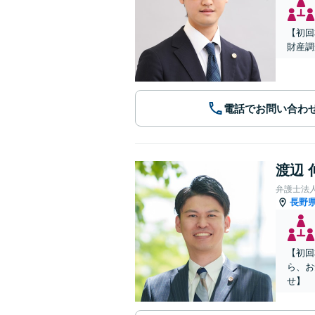
【初回
財産調
電話でお問い合わ
渡辺 
弁護士法
長野
【初回
ら、お
せ】