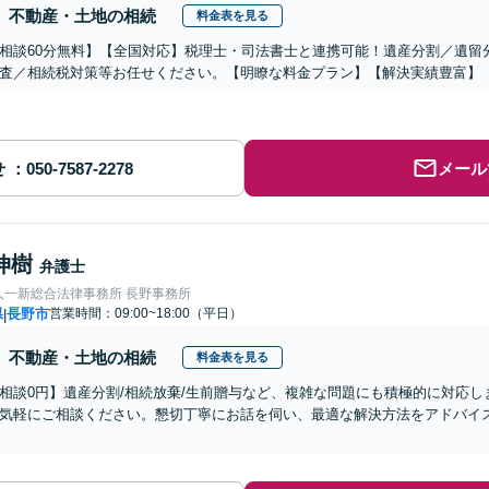
不動産・土地の相続
料金表を見る
相談60分無料】【全国対応】税理士・司法書士と連携可能！遺産分割／遺留
査／相続税対策等お任せください。【明瞭な料金プラン】【解決実績豊富】
せ
メール
伸樹
弁護士
人一新総合法律事務所 長野事務所
県
長野市
営業時間：09:00~18:00（平日）
|
不動産・土地の相続
料金表を見る
相談0円】遺産分割/相続放棄/生前贈与など、複雑な問題にも積極的に対応
気軽にご相談ください。懇切丁寧にお話を伺い、最適な解決方法をアドバイ