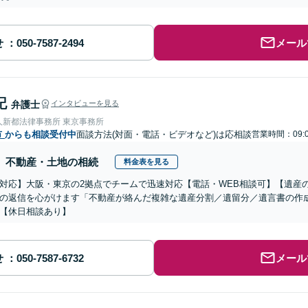
せ
メール
記
弁護士
インタビューを見る
人新都法律事務所 東京事務所
市
からも相談受付中
面談方法(対面・電話・ビデオなど)は応相談
営業時間：09:0
不動産・土地の相続
料金表を見る
対応】大阪・東京の2拠点でチームで迅速対応【電話・WEB相談可】【遺産
の返信を心がけます「不動産が絡んだ複雑な遺産分割／遺留分／遺言書の作
【休日相談あり】
せ
メール