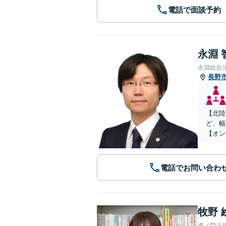
電話で面談予約
永淵 
永淵総合
長野
【北陸
ど、幅
【オン
電話でお問い合わ
牧野 
虎ノ門法