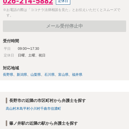
026-214-5882
定休日
※お電話の際は「ココナラ法律相談を見た」とお伝えいただくとスムーズで
す。
メール受付停止中
受付時間
平日
09:00〜17:30
定休日
日曜、土曜、祝日
対応地域
長野県
新潟県
山梨県
石川県
富山県
福井県
長野市の近隣の市区町村から弁護士を探す
高山村
木島平村
小川村
千曲市
信濃町
篠ノ井駅の近隣の駅から弁護士を探す