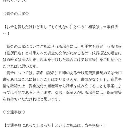
持ちください。
◇貸金の回収◇
【お金を貸したけれど返してもらえない】というご相談は，当事務所
へ！
貸金の回収についてご相談される場合には、相手方を特定しうる情報
（住所氏名）と相手方への資金の交付がわかるもの（銀行振込の場合に
は通帳又は振込明細、現金を手渡した場合には受領書等）をご用意いた
だければと思います。
貸金については、署名（記名）押印のある金銭消費貸借契約又は借用
書があればこれに超したことはありませんが、書面がなくとも、背景事
情を確認の上、資金交付の履歴等から請求を組み立てることも事案によ
っては可能であると考えます。なお、保証人がいる場合には、保証書等
をお持ちいただければと思います。
◇交通事故◇
【交通事故にあってしまった】というご相談は，当事務所へ！