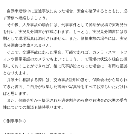
自動車運転中に交通事故にあった場合、安全を確保するとともに、必
ず警察へ連絡しましょう。
その後、人身事故の場合には、刑事事件として警察が現場で実況見分
を行い、実況見分調書が作成されます。もっとも、実況見分調書には原
則として現場写真は添付されません。また、物損事故の場合には、実況
見分調書は作成されません。
そこで、交通事故にあった場合、可能であれば、カメラ（スマートフ
ォンや携帯電話のカメラでもよいでしょう。）で現場の状況を独自に撮
影しておくことができれば、後に民事訴訟となった場合に、有用な証拠
となりえます。
弁護士に相談する際には、交通事故証明のほか、保険会社から送られ
てきた書面、ご自身が収集した書面や写真等をすべてお持ちいただけれ
ばと思います。
また、保険会社から提示された過失割合の程度や解決金の水準の妥当
性についての相談も随時承ります。
◇刑事事件◇