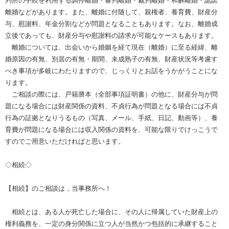
判所の手続を利用する調停離婚・審判離婚・裁判離婚・和解離婚・認諾
離婚などがあります。また、離婚に付随して、親権者、養育費、財産分
与、慰謝料、年金分割などが問題となることもあります。なお、離婚成
立後であっても、財産分与や慰謝料の請求が可能なケースもあります。
離婚については、出会いから婚姻を経て現在（離婚）に至る経緯、離
婚原因の有無、別居の有無・期間、未成熟子の有無、財産状況等考慮す
べき事項が多岐にわたりますので、じっくりとお話をうかがうことにな
ります。
ご相談の際には、戸籍謄本（全部事項証明書）の他に、財産分与が問
題になる場合には財産関係の資料、不貞行為が問題となる場合には不貞
行為の証拠となりうるもの（写真、メール、手紙、日記、動画等）、養
育費が問題になる場合には収入関係の資料を、可能な限りでけっこうで
すのでご用意いただければと思います。
◇相続◇
【相続】のご相談は，当事務所へ！
相続とは、ある人が死亡した場合に、その人に帰属していた財産上の
権利義務を、一定の身分関係に立つ人が当然かつ包括的に承継すること