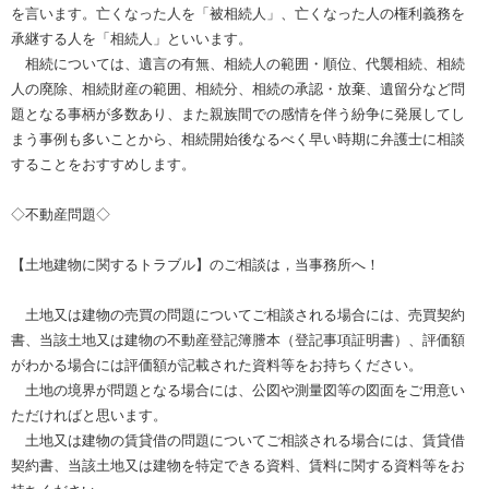
を言います。亡くなった人を「被相続人」、亡くなった人の権利義務を
承継する人を「相続人」といいます。
相続については、遺言の有無、相続人の範囲・順位、代襲相続、相続
人の廃除、相続財産の範囲、相続分、相続の承認・放棄、遺留分など問
題となる事柄が多数あり、また親族間での感情を伴う紛争に発展してし
まう事例も多いことから、相続開始後なるべく早い時期に弁護士に相談
することをおすすめします。
◇不動産問題◇
【土地建物に関するトラブル】のご相談は，当事務所へ！
土地又は建物の売買の問題についてご相談される場合には、売買契約
書、当該土地又は建物の不動産登記簿謄本（登記事項証明書）、評価額
がわかる場合には評価額が記載された資料等をお持ちください。
土地の境界が問題となる場合には、公図や測量図等の図面をご用意い
ただければと思います。
土地又は建物の賃貸借の問題についてご相談される場合には、賃貸借
契約書、当該土地又は建物を特定できる資料、賃料に関する資料等をお