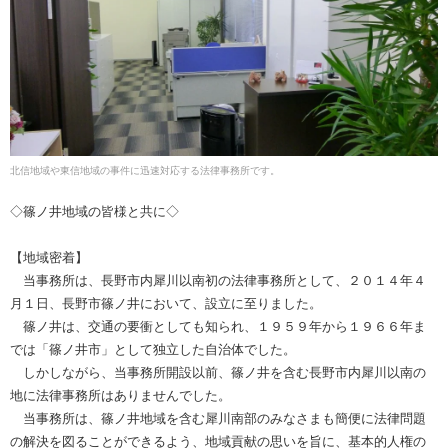
北信地域や東信地域の事件に迅速対応する法律事務所です。
◇篠ノ井地域の皆様と共に◇
【地域密着】
当事務所は、長野市内犀川以南初の法律事務所として、２０１４年４
月１日、長野市篠ノ井において、設立に至りました。
篠ノ井は、交通の要衝としても知られ、１９５９年から１９６６年ま
では「篠ノ井市」として独立した自治体でした。
しかしながら、当事務所開設以前、篠ノ井を含む長野市内犀川以南の
地に法律事務所はありませんでした。
当事務所は、篠ノ井地域を含む犀川南部のみなさまも簡便に法律問題
の解決を図ることができるよう、地域貢献の思いを旨に、基本的人権の