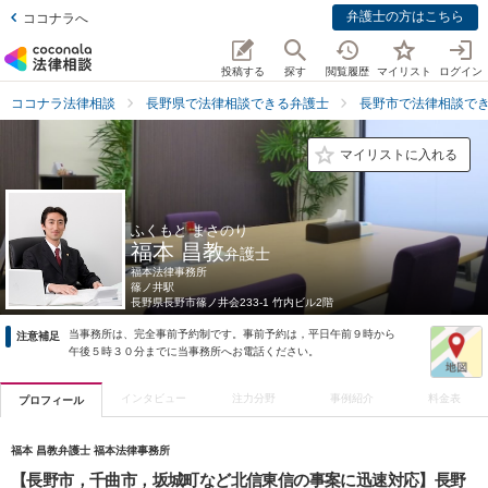
弁護士の方はこちら
ココナラへ
投稿する
探す
閲覧履歴
マイリスト
ログイン
ココナラ法律相談
長野県で法律相談できる弁護士
長野市で法律相談で
マイリストに入れる
ふくもと まさのり
福本 昌教
弁護士
福本法律事務所
篠ノ井駅
長野県
長野市篠ノ井会233-1 竹内ビル2階
当事務所は、完全事前予約制です。事前予約は，平日午前９時から
注意補足
午後５時３０分までに当事務所へお電話ください。
インタビュー
注力分野
事例紹介
料金表
プロフィール
福本 昌教弁護士 福本法律事務所
【長野市，千曲市，坂城町など北信東信の事案に迅速対応】長野