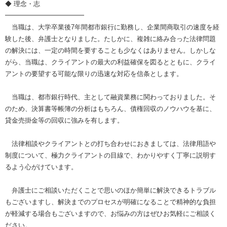
◆ 理念・志
━━━━━━━━━━━━
当職は、大学卒業後7年間都市銀行に勤務し、企業間商取引の速度を経
験した後、弁護士となりました。たしかに、複雑に絡み合った法律問題
の解決には、一定の時間を要することも少なくはありません。しかしな
がら、当職は、クライアントの最大の利益確保を図るとともに、クライ
アントの要望する可能な限りの迅速な対応を信条とします。
当職は、都市銀行時代、主として融資業務に関わっておりました。そ
のため、決算書等帳簿の分析はもちろん、債権回収のノウハウを基に、
貸金売掛金等の回収に強みを有します。
法律相談やクライアントとの打ち合わせにおきましては、法律用語や
制度について、極力クライアントの目線で、わかりやすく丁寧に説明す
るよう心がけています。
弁護士にご相談いただくことで思いのほか簡単に解決できるトラブル
もございますし、解決までのプロセスが明確になることで精神的な負担
が軽減する場合もございますので、お悩みの方はぜひお気軽にご相談く
ださい。