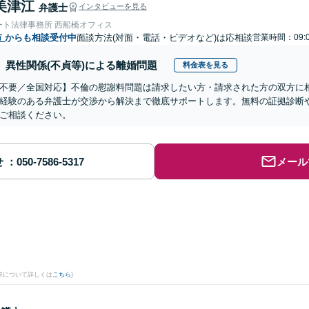
美津江
弁護士
インタビューを見る
ート法律事務所 西船橋オフィス
市
からも相談受付中
面談方法(対面・電話・ビデオなど)は応相談
営業時間：09:0
異性関係(不貞等)による離婚問題
料金表を見る
不要／全国対応】不倫の慰謝料問題は請求したい方・請求された方の双方に
経験のある弁護士が交渉から解決まで徹底サポートします。無料の証拠診断
ご相談ください。
せ
メール
果について詳しくは
こちら
)