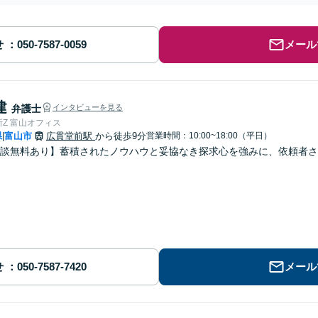
せ
メール
建
弁護士
インタビューを見る
Z 富山オフィス
県
富山市
広貫堂前駅
から徒歩9分
営業時間：10:00~18:00（平日）
|
談無料あり】蓄積されたノウハウと妥協なき探求心を強みに、依頼者さ
せ
メール