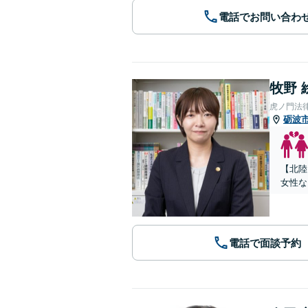
電話でお問い合わ
牧野 
虎ノ門法
砺波
【北陸
女性な
電話で面談予約