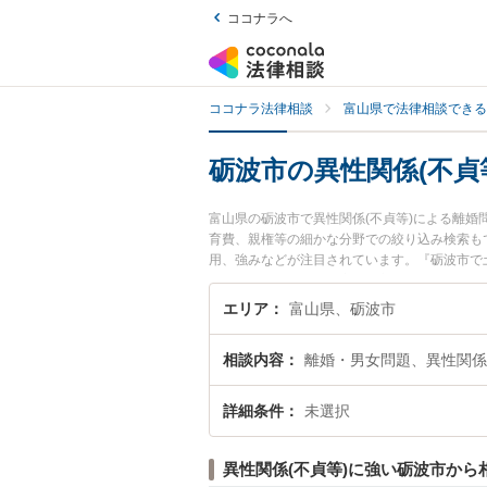
ココナラへ
ココナラ法律相談
富山県で法律相談できる
砺波市の異性関係(不貞
富山県の砺波市で異性関係(不貞等)による離
育費、親権等の細かな分野での絞り込み検索も
用、強みなどが注目されています。『砺波市で土
問題のトラブル解決の実績豊富な近くの弁護士
困りの相談者さんにおすすめです。
エリア
富山県、砺波市
相談内容
離婚・男女問題、異性関係
詳細条件
未選択
異性関係(不貞等)に強い砺波市から