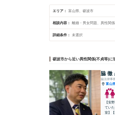
エリア
富山県、砺波市
相談内容
離婚・男女問題、異性関係
詳細条件
未選択
砺波市から近い異性関係(不貞等)に
脇 徹
脇法律事
富山
【安野
ていた
室】【