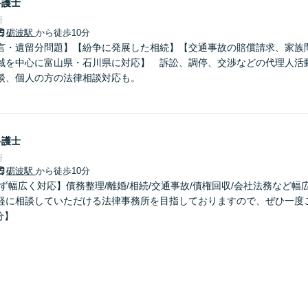
弁護士
所
砺波駅
から徒歩10分
言・遺留分問題】【紛争に発展した相続】【交通事故の賠償請求、家族
域を中心に富山県・石川県に対応】 訴訟、調停、交渉などの代理人活
談、個人の方の法律相談対応も。
弁護士
所
砺波駅
から徒歩10分
ず幅広く対応】債務整理/離婚/相続/交通事故/債権回収/会社法務など
軽に相談していただける法律事務所を目指しておりますので、ぜひ一度
分】