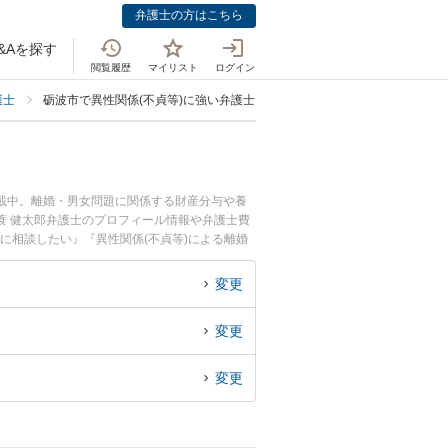
弁護士の方はこちら
&Aを探す
閲覧履歴
マイリスト
ログイン
護士
砺波市で異性関係(不貞等)に強い弁護士
掲載中。離婚・男女問題に関係する財産分与や養
蓑 健太郎弁護士のプロフィール情報や弁護士費
に相談したい』『異性関係(不貞等)による離婚
る砺波市内の弁護士に相談予約したい』などでお
変更
変更
変更