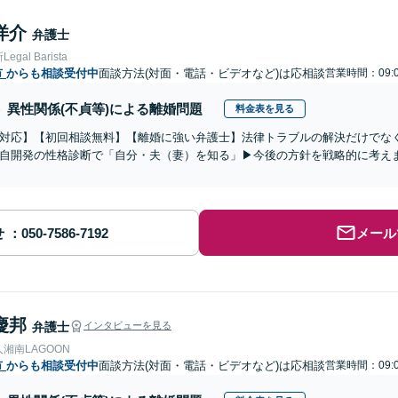
洋介
弁護士
gal Barista
市
からも相談受付中
面談方法(対面・電話・ビデオなど)は応相談
営業時間：09:0
異性関係(不貞等)による離婚問題
料金表を見る
対応】【初回相談無料】【離婚に強い弁護士】法律トラブルの解決だけでな
自開発の性格診断で「自分・夫（妻）を知る」▶︎今後の方針を戦略的に考え
せ
メール
慶邦
弁護士
インタビューを見る
湘南LAGOON
市
からも相談受付中
面談方法(対面・電話・ビデオなど)は応相談
営業時間：09:0