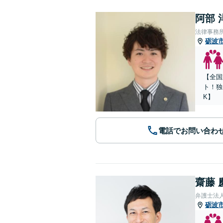
阿部 
法律事務所Le
砺波
【全国
ト！独
K】
電話でお問い合わ
齋藤 
弁護士法人
砺波