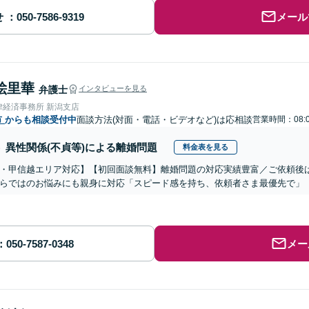
せ
メール
絵里華
弁護士
インタビューを見る
律経済事務所 新潟支店
市
からも相談受付中
面談方法(対面・電話・ビデオなど)は応相談
営業時間：08:0
異性関係(不貞等)による離婚問題
料金表を見る
・甲信越エリア対応】【初回面談無料】離婚問題の対応実績豊富／ご依頼後
らではのお悩みにも親身に対応「スピード感を持ち、依頼者さま最優先で」
メー