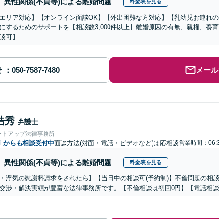
異性関係(不貞等)による離婚問題
料金表を見る
エリア対応】【オンライン面談OK】【外出困難な方対応】【乳幼児お連れ
にするためのサポートを【相談数3,000件以上】離婚原因の有無、親権、養
談可】
せ
メール
浩秀
弁護士
ートアップ法律事務所
市
からも相談受付中
面談方法(対面・電話・ビデオなど)は応相談
営業時間：06:3
異性関係(不貞等)による離婚問題
料金表を見る
・浮気の慰謝料請求をされたら】【当日中の相談可(予約制)】不倫問題の相談
交渉・解決実績が豊富な法律事務所です。【不倫相談は初回0円】【電話相談