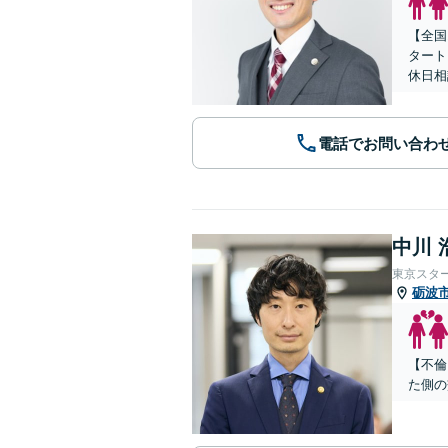
【全国
タート
休日相
電話でお問い合わ
中川 
東京スタ
砺波
【不倫
た側の