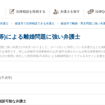
法律相談を投稿する
弁護士を探す
法律Q
弁護士
砺波市で法律相談できる弁護士
砺波市で離婚・男女問題に強い弁
等)による離婚問題に強い弁護士
婚問題に強い弁護士が2名見つかりました。カード払いに対応している弁護士なども
でき便利です。特に山岸陽平法律事務所の山岸 陽平弁護士やとなみ野法律事務所の
日や夜間に発生した異性関係(不貞等)による離婚問題のトラブルを今すぐに弁護士
を検索したい』『初回相談無料で異性関係(不貞等)による離婚問題を法律相談でき
(不貞等)
相談可能な弁護士