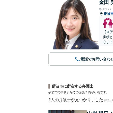
金田 
ネクスパ
砺波
【来所
実績と
心して
電話でお問い合わ
砺波市に所在する弁護士
砺波市の事務所等での面談予約が可能です。
2
人の弁護士が見つかりました
(検索結