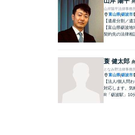
山岸 陽平
山岸陽平法律事務
富山県
砺波市
|
【遺産分割／遺
【富山県砺波地
契約先の法律相
蓑 健太郎
となみ野法律事務
富山県
砺波市
|
【法人/個人問わ
対応します。気
R「砺波駅」10