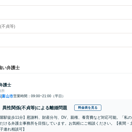
(不貞等)
強い弁護士
弁護士
務所
県
富山市
営業時間：09:00~21:00（平日）
|
異性関係(不貞等)による離婚問題
料金表を見る
屋駅徒歩11分】慰謝料、財産分与、DV、親権、養育費など対応可能。「私
だける弁護士事務所を目指しています。お気軽にご相談ください。【夜間・
子連れ相談可】