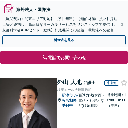
海外法人・国際法
【顧問契約：関東エリア対応】【初回無料】【知的財産に強い】弁理
士等と連携し、高品質なリーガルサービスをワンストップで提供【元
文部科学省ADRセンター勤務】行政機関での経験、環境法への豊富な
知識を活かし、事業者さまの抱える問題を解決へ導きます
料金表を見る
電話でお問い合わせ
外山 大地
弁護士
東京都
銀座エール法律事務所
営業時間：1
新潟市
か
面談方法(対面・
らも相談
電話・ビデオな
0:00~18:00
受付中
ど)は応相談
（平日）