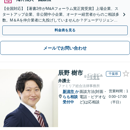
【全国対応】【著書2作がM&Aフォーラム賞正賞受賞】上場企業、ス
タートアップ企業、非公開中小企業、オーナー経営者からのご相談多
数。M＆Aを仲介業者に丸投げしていませんか？デューデリジェンス
や契約書作成・交渉はお任せください【初回無料】
料金表を見る
メールでお問い合わせ
辰野 樹市
千葉県
インタビュ
ーを見る
弁護士
ファミリア総合法律事務所
営業時間：1
新潟市
か
面談方法(対面・
らも相談
電話・ビデオな
0:00~17:00
受付中
ど)は応相談
（平日）