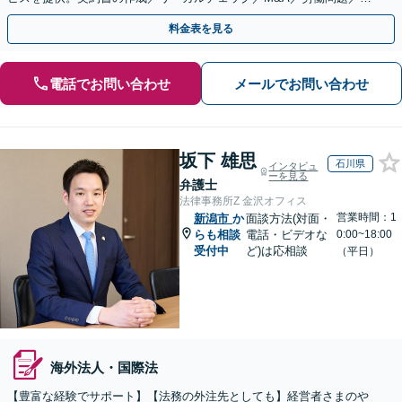
的財産等、お任せください【他士業連携可能】
料金表を見る
電話でお問い合わせ
メールでお問い合わせ
坂下 雄思
石川県
インタビュ
ーを見る
弁護士
法律事務所Z 金沢オフィス
営業時間：1
新潟市
か
面談方法(対面・
らも相談
電話・ビデオな
0:00~18:00
受付中
ど)は応相談
（平日）
海外法人・国際法
【豊富な経験でサポート】【法務の外注先としても】経営者さまのや