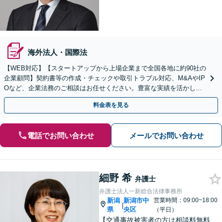
海外法人・国際法
【WEB対応】【スタートアップから上場企業まで全国各地に約90社の
企業顧問】契約書等の作成・チェックや取引トラブル対応、M&AやIP
Oなど、企業法務のご相談はお任せください。豊富な実績を活かし的
確に対応を進めてまいります。
料金表を見る
電話でお問い合わせ
メールでお問い合わせ
細野 希
弁護士
弁護士法人一新総合法律事務所
新潟
新潟市中
営業時間：09:00~18:00
|
県
央区
（平日）
【交通事故被害者の方は相談料無料