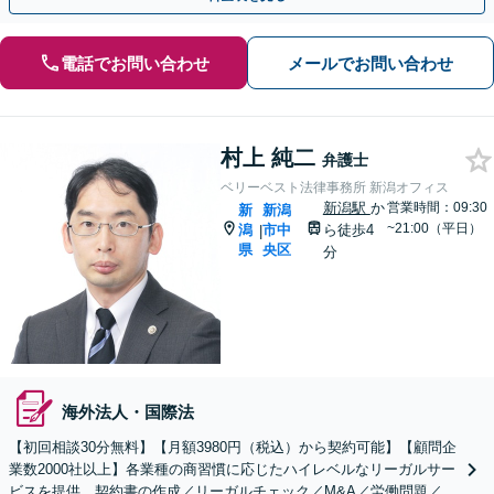
電話でお問い合わせ
メールでお問い合わせ
村上 純二
弁護士
ベリーベスト法律事務所 新潟オフィス
新潟駅
か
営業時間：09:30
新
新潟
~21:00（平日）
潟
市中
ら徒歩4
|
県
央区
分
海外法人・国際法
【初回相談30分無料】【月額3980円（税込）から契約可能】【顧問企
業数2000社以上】各業種の商習慣に応じたハイレベルなリーガルサー
ビスを提供。契約書の作成／リーガルチェック／M&A／労働問題／知