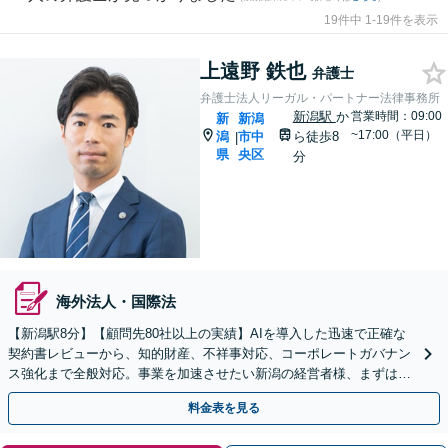
19件中 1-19件を表示
上遠野 鉄也
弁護士
弁護士法人リーガル・パートナー法律事務所
新潟駅
か
営業時間：09:00
新
新潟
~17:00（平日）
潟
市中
ら徒歩8
|
県
央区
分
海外法人・国際法
【新潟駅8分】【顧問先80社以上の実績】AIを導入した迅速で正確な
契約書レビューから、知的財産、不祥事対応、コーポレートガバナン
ス強化まで全般対応。事業を加速させたい新潟の経営者様、まずはご
相談ください。【トラブル予防から解決まで】
料金表を見る