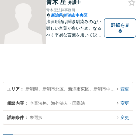
青木 星
弁護士
青木星法律事務所
新潟県
新潟市中央区
|
法律用語は聞き馴染みのない
詳細を見
難しい言葉が多いため、なる
る
べく平易な言葉を用いて説明
をするようにしております。
誰かに悩みを話すだけで心の
中が整理されることもありま
す。 お困りごとがある方は、
ぜひご相談ください。
エリア
新潟県、新潟市北区、新潟市東区、新潟市中央区、新潟市江南区、新潟市秋葉区、新潟市南区、新潟市西区、新潟市西蒲区
変更
相談内容
企業法務、海外法人・国際法
変更
詳細条件
未選択
変更