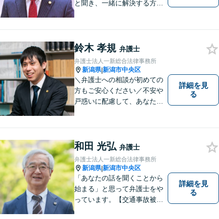
と聞き、一緒に解決する方法
を探します。
鈴木 孝規
弁護士
弁護士法人一新総合法律事務所
新潟県
新潟市中央区
|
＼弁護士への相談が初めての
詳細を見
方もご安心ください／不安や
る
戸惑いに配慮して、あなたの
気持ちに寄り添いながら問題
の最善・最良の解決に尽力し
ます。【土曜相談可】【相
続・債務整理・不貞慰謝料は
和田 光弘
弁護士
相談料初回無料】
弁護士法人一新総合法律事務所
新潟県
新潟市中央区
|
「あなたの話を聞くことから
詳細を見
始まる」と思って弁護士をや
る
っています。【交通事故被害
者の方は相談料無料（弁護士