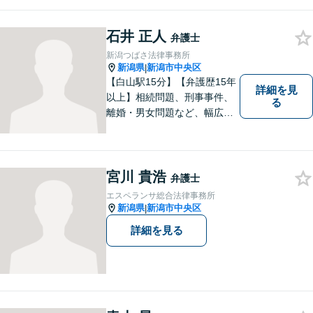
費用特約利用の場合は除
く）】【相続・債務整理・労
災・不貞慰謝料は相談料初回
石井 正人
弁護士
無料】【顧問先企業300社以
新潟つばさ法律事務所
上】
新潟県
新潟市中央区
|
【白山駅15分】【弁護歴15年
詳細を見
以上】相続問題、刑事事件、
る
離婚・男女問題など、幅広い
分野で実績多数！メリット・
デメリットをしっかりご説明
し、納得していただける解決
を目指します。まずはお気軽
宮川 貴浩
弁護士
にご相談を！【著書多数！】
エスペランサ総合法律事務所
新潟県
新潟市中央区
|
詳細を見る