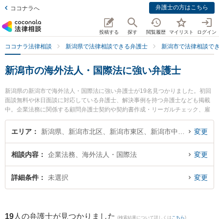
弁護士の方はこちら
ココナラへ
投稿する
探す
閲覧履歴
マイリスト
ログイン
ココナラ法律相談
新潟県で法律相談できる弁護士
新潟市で法律相談で
新潟市の海外法人・国際法に強い弁護士
新潟県の新潟市で海外法人・国際法に強い弁護士が19名見つかりました。初回
面談無料や休日面談に対応している弁護士、解決事例を持つ弁護士なども掲載
中。企業法務に関係する顧問弁護士契約や契約書作成・リーガルチェック、雇
用契約書・就業規則作成等の細かな分野での絞り込み検索もでき便利です。特
に弁護士法人リーガル・パートナー法律事務所の上遠野 鉄也弁護士や東京スタ
エリア
新潟県、新潟市北区、新潟市東区、新潟市中央区、新潟市江南区、新潟市秋葉区、新潟市南区、新潟市西区、新潟市西蒲区
変更
ートアップ法律事務所 新潟支店の吉成 純輝弁護士、ベリーベスト法律事務所
新潟オフィスの村上 純二弁護士のプロフィール情報や弁護士費用、強みなどが
相談内容
企業法務、海外法人・国際法
変更
注目されています。『新潟市で土日や夜間に発生した海外法人・国際法のトラ
ブルを今すぐに弁護士に相談したい』『海外法人・国際法のトラブル解決の実
績豊富な近くの弁護士を検索したい』『初回相談無料で海外法人・国際法を法
詳細条件
未選択
変更
律相談できる新潟市内の弁護士に相談予約したい』などでお困りの相談者さん
におすすめです。
19
人の弁護士が見つかりました
(検索結果について詳しくは
こちら
)