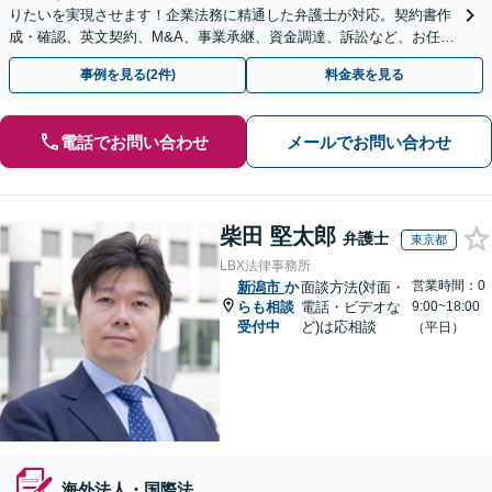
りたいを実現させます！企業法務に精通した弁護士が対応。契約書作
成・確認、英文契約、M&A、事業承継、資金調達、訴訟など、お任せ
ください【複数の顧問契約プランあり】【英語対応】
事例を見る(2件)
料金表を見る
電話でお問い合わせ
メールでお問い合わせ
柴田 堅太郎
弁護士
東京都
LBX法律事務所
営業時間：0
新潟市
か
面談方法(対面・
らも相談
電話・ビデオな
9:00~18:00
受付中
ど)は応相談
（平日）
海外法人・国際法