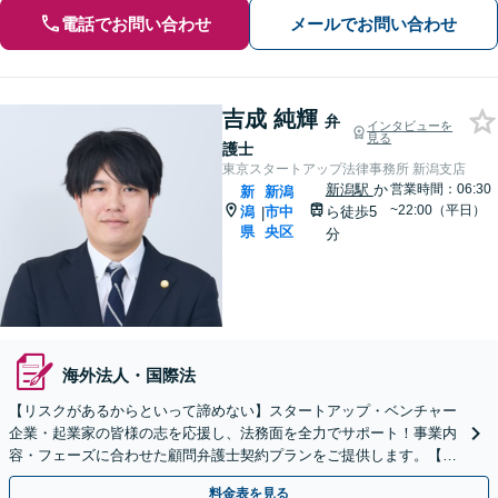
電話でお問い合わせ
メールでお問い合わせ
吉成 純輝
弁
インタビューを
見る
護士
東京スタートアップ法律事務所 新潟支店
新潟駅
か
営業時間：06:30
新
新潟
~22:00（平日）
潟
市中
ら徒歩5
|
県
央区
分
海外法人・国際法
【リスクがあるからといって諦めない】スタートアップ・ベンチャー
企業・起業家の皆様の志を応援し、法務面を全力でサポート！事業内
容・フェーズに合わせた顧問弁護士契約プランをご提供します。【顧
問契約／企業法務】
料金表を見る