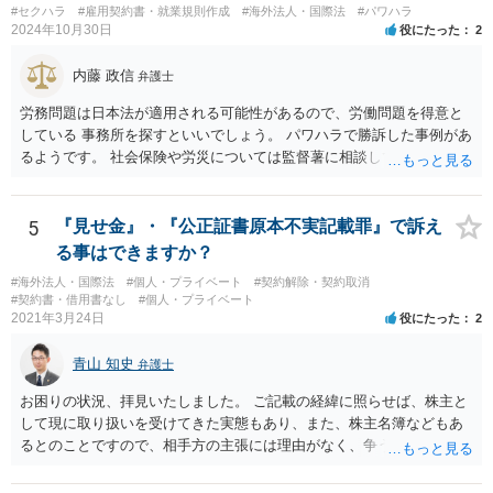
#セクハラ
#雇用契約書・就業規則作成
#海外法人・国際法
#パワハラ
に対して: 本件は、契約の履行や返金を巡る民事上の紛争であり、貴社
いても，株式保有割合や状況によるので，具体的に弁護士に相談され
2024年10月30日
役にたった
2
に当初から金銭を騙し取る意図（詐欺罪の構成要件である欺罔行為）
ることをお勧めします。
があったとは考えにくく、刑事事件として立件される可能性は極めて
内藤 政信
弁護士
低いと思われます。 3. 警察からの連絡について 警察は「民事不介
入」を原則としており、契約トラブルなどの個人間の紛争に介入する
労務問題は日本法が適用される可能性があるので、労働問題を得意と
ことはありません。しかし、事件性があるかどうかを判断するため
している 事務所を探すといいでしょう。 パワハラで勝訴した事例があ
に、関係者から事情を聴くことがあります。その場合には誠実な事実
るようです。 社会保険や労災については監督薯に相談してみるといい
説明を行ってください。
でしょう。
5
『見せ金』・『公正証書原本不実記載罪』で訴え
る事はできますか？
#海外法人・国際法
#個人・プライベート
#契約解除・契約取消
#契約書・借用書なし
#個人・プライベート
2021年3月24日
役にたった
2
青山 知史
弁護士
お困りの状況、拝見いたしました。 ご記載の経緯に照らせば、株主と
して現に取り扱いを受けてきた実態もあり、また、株主名簿などもあ
るとのことですので、相手方の主張には理由がなく、争う余地はある
かと思われます。 相手方が任意に主張の撤回をしないのであれば、株
主手の地位確認請求を訴訟などで実施し、正式に権利関係を明らかに