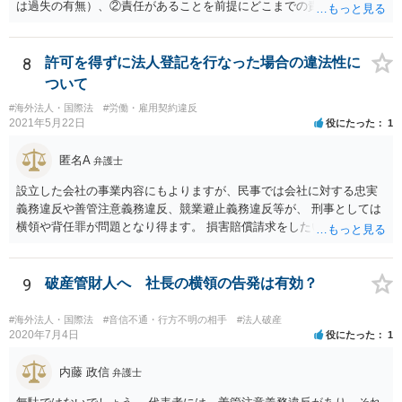
は過失の有無）、②責任があることを前提にどこまでの責任を負うべ
きか（因果関係）、という流れになっていることから、別の議論です
（厳密には、②の話の中で責任の範囲を問う過程で主観面も見るする
ので事案次第ではありますが。）。 また、海外での損害の発生の場合
8
許可を得ずに法人登記を行なった場合の違法性に
には、まずどの法を適用するのかの問題があるので、どの国の損害で
ついて
生じた損害で、その問題に何法が適用されるのか、の判断が先行する
#海外法人・国際法
#労働・雇用契約違反
ので、事案聞かないことにはなんともといったところです。
2021年5月22日
役にたった
1
匿名A
弁護士
設立した会社の事業内容にもよりますが、民事では会社に対する忠実
義務違反や善管注意義務違反、競業避止義務違反等が、 刑事としては
横領や背任罪が問題となり得ます。 損害賠償請求をしたいのか、刑事
事件として警察に捜査してもらいたいのか、取締役を解任したいのか
等、ご希望によって進め方や必要な証拠が変わってきますので、速や
かにお近くの法律事務所に直接ご相談いただくことをおすすめいたし
9
破産管財人へ 社長の横領の告発は有効？
ます。
#海外法人・国際法
#音信不通・行方不明の相手
#法人破産
2020年7月4日
役にたった
1
内藤 政信
弁護士