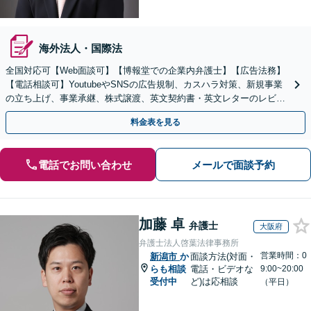
海外法人・国際法
全国対応可【Web面談可】【博報堂での企業内弁護士】【広告法務】
【電話相談可】YoutubeやSNSの広告規制、カスハラ対策、新規事業
の立ち上げ、事業承継、株式譲渡、英文契約書・英文レターのレビュ
ー・ドラフトなどに対応。
料金表を見る
電話でお問い合わせ
メールで面談予約
加藤 卓
弁護士
大阪府
弁護士法人啓葉法律事務所
営業時間：0
新潟市
か
面談方法(対面・
らも相談
電話・ビデオな
9:00~20:00
受付中
ど)は応相談
（平日）