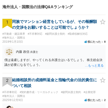
海外法人・国際法の法律Q&Aランキング
1
同族でマンション経営をしているが、その報酬額
の交渉をお願いすることは可能でしょうか？
#不動産・建設業界
#不祥事対応
#顧問弁護士契約
#取締役解任対応
#海外法人・国際法
2019年1月10日
役にたった
8
内藤 政信
弁護士
僕は遠慮しますが、やってくれる弁護士はいるでしょう。 株主総会決
議が必要になるでしょう。
2
結婚相談所の成婚料返金と指輪代金の法的責任に
ついて相談
#不祥事対応
#契約書作成・リーガルチェック
#顧問弁護士契約
#企業犯罪
#海外法人・国際法
2025年12月9日
役にたった
2