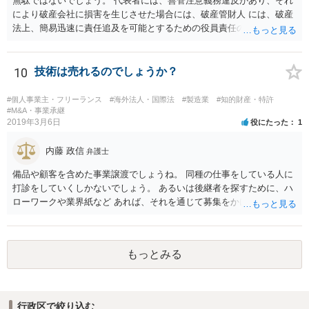
無駄ではないでしょう。 代表者には、善管注意義務違反があり、それ
により破産会社に損害を生じさせた場合には、破産管財人 には、破産
法上、簡易迅速に責任追及を可能とするための役員責任の査定申立て
の手続が用意されてい るからです。（破産法178条）。
10
技術は売れるのでしょうか？
#個人事業主・フリーランス
#海外法人・国際法
#製造業
#知的財産・特許
#M&A・事業承継
2019年3月6日
役にたった
1
内藤 政信
弁護士
備品や顧客を含めた事業譲渡でしょうね。 同種の仕事をしている人に
打診をしていくしかないでしょう。 あるいは後継者を探すために、ハ
ローワークや業界紙など あれば、それを通じて募集をかけてみるか。
もっとみる
行政区で絞り込む