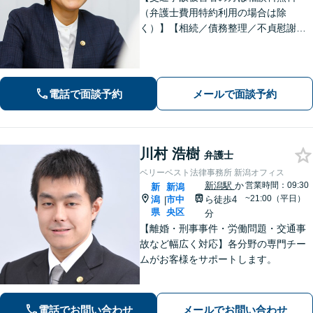
（弁護士費用特約利用の場合は除
く）】【相続／債務整理／不貞慰謝料
請求／労災は初回相談無料！】【労
働・雇用／労働災害は事故直後からサ
ポート！】あなたのお話を丁寧に聞
き、気持ちに寄り添いながら法的サポ
電話で面談予約
メールで面談予約
ートをいたします。
川村 浩樹
弁護士
ベリーベスト法律事務所 新潟オフィス
新潟駅
か
営業時間：09:30
新
新潟
~21:00（平日）
潟
市中
ら徒歩4
|
県
央区
分
【離婚・刑事事件・労働問題・交通事
故など幅広く対応】各分野の専門チー
ムがお客様をサポートします。
電話でお問い合わせ
メールでお問い合わせ