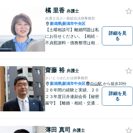
「しんなら強い」弁護士にな
るため日々研鑽を積んでいま
橘 里香
弁護士
す
弁護士法人一新総合法律事務所
新潟県
新潟市中央区
|
【土曜相談可】離婚問題は私
詳細を見
にお任せください。【相続・
る
不貞慰謝料・債務整理は相談
料初回無料】【交通事故被害
者の方は相談料無料（弁護士
費用特約利用の場合は除
く）】
齋藤 裕
弁護士
さいとうゆたか法律事務所
新潟県
新潟市中央区
白山駅
から徒歩10分
|
２６年間の経験と実績、２０
詳細を見
２３年度日弁連副会長【秘密
る
厳守】【離婚・相続・交通事
故・労働事件は初回相談無
料】【土日相談可能】
薄田 真司
弁護士