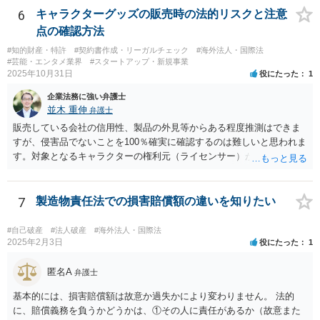
することも考えられます。 また、仮に株式の割り当てがなされていな
6
キャラクターグッズの販売時の法的リスクと注意
いとのことであれば、出資契約の前提が果たされていないことになり
点の確認方法
ますので、債務不履行を理由に契約を解除し、100万円の返金を要求す
#知的財産・特許
#契約書作成・リーガルチェック
#海外法人・国際法
ることも考えられるかと思慮いたします。 この他、持ち株比率などに
#芸能・エンタメ業界
#スタートアップ・新規事業
もよりますが、過半数を確保できるのであれば、相手方の解任請求を
2025年10月31日
役にたった
1
実施し、相手方を当該会社から排除する方法も出て着うるかと思慮い
企業法務に強い弁護士
たします。 いずれの手段をとるとしても、当時のやり取りや契約内
並木 重伸
弁護士
容、相手方の主張内容などによっても、とるべき手段が異なってきま
すので、本格的に争うことをお考えであれば、関連資料をお持ちのう
販売している会社の信用性、製品の外見等からある程度推測はできま
え、個別に弁護士にご相談をし、対策を立てていくべきと思慮いたし
すが、侵害品でないことを100％確実に確認するのは難しいと思われま
ます。
す。対象となるキャラクターの権利元（ライセンサー）がわかるので
あれば、直接権利元に確認することが考えられます。 「絵師などに依
頼し絵を作ってもらいそれを元に工場へ作成依頼などした場合」につ
いては、作ってもらった絵がオリジナルのものであれば問題はありま
7
製造物責任法での損害賠償額の違いを知りたい
せんが（ただし絵師などから権利を得ておく必要があります。）、既
存のキャラクターやそれに類似するものであれば、その権利元から許
#自己破産
#法人破産
#海外法人・国際法
諾を受けない限り著作権侵害となる可能性が高いです。
2025年2月3日
役にたった
1
匿名A
弁護士
基本的には、損害賠償額は故意か過失かにより変わりません。 法的
に、賠償義務を負うかどうかは、①その人に責任があるか（故意また