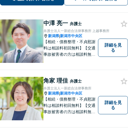
中澤 亮一
弁護士
弁護士法人一新総合法律事務所 上越事務所
新潟県
新潟市中央区
|
【相続・債務整理・不貞慰謝
詳細を見
料は相談料初回無料】【交通
る
事故被害者の方は相談料無料
（弁護士費用特約利用の場合
は除く）】気軽に相談してい
ただける弁護士になりたいと
思っています。
角家 理佳
弁護士
弁護士法人一新総合法律事務所
新潟県
新潟市中央区
|
【相続・債務整理・不貞慰謝
詳細を見
料は相談料初回無料】【交通
る
事故被害者の方は相談料無料
（弁護士費用特約利用の場合
は除く）】【土曜相談可】