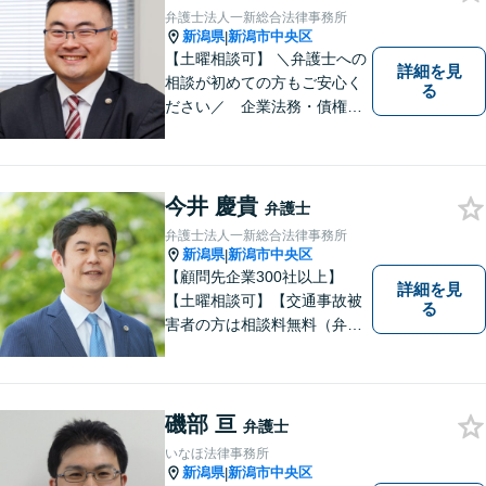
弁護士法人一新総合法律事務所
新潟県
新潟市中央区
|
【土曜相談可】 ＼弁護士への
詳細を見
相談が初めての方もご安心く
る
ださい／ 企業法務・債権回
収・労働問題などに注力！お
話をじっくりと伺い、誠実に
対応します。【相続・債務整
理・不貞慰謝料は相談料初回
今井 慶貴
弁護士
無料】
弁護士法人一新総合法律事務所
新潟県
新潟市中央区
|
【顧問先企業300社以上】
詳細を見
【土曜相談可】【交通事故被
る
害者の方は相談料無料（弁護
士費用特約利用の場合は除
く）】【相続・債務整理・労
災・不貞慰謝料は相談料初回
無料】
磯部 亘
弁護士
いなほ法律事務所
新潟県
新潟市中央区
|