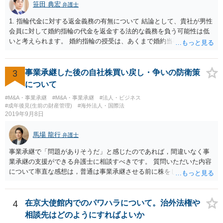
笹田 典宏
弁護士
1. 指輪代金に対する返金義務の有無について 結論として、貴社が男性
会員に対して婚約指輪の代金を返金する法的な義務を負う可能性は低
いと考えられます。 婚約指輪の授受は、あくまで婚約当事者である男
性会員と女性会員との間の個人的な贈与契約です。結婚相談所である
貴社は、その贈与契約の当事者ではありません。したがって、仮に女
性が返金義務を負う場合であっても、貴社が返金義務を負う法的根拠
3
事業承継した後の自社株買い戻し・争いの防衛策
は見当たりません。 また、国際結婚の仲介契約に関する裁判例では、
について
会員の個人的な理由による破談で追加的に発生した費用は会員自身が
#M&A・事業承継
#M&A・事業承継
#法人・ビジネス
負担すべきであり、仲介業者に責任がない限り、成婚料の支払いを拒
#成年後見(生前の財産管理)
#海外法人・国際法
絶することはできないと判断されています。この裁判例は、仲介業者
2019年9月8日
の責任範囲が、会員間の個人的な問題とは切り離して考えられること
を示唆しており、本件でも同様に、指輪の返還が貴社の責任範囲外の
馬場 龍行
弁護士
問題であると主張する上で参考になります。 2. 今後の対応について
相手方代理人に対し、内容証明郵便などで書面にて貴社の見解を明確
事業承継で「問題がありそうだ」と感じたのであれば，間違いなく事
に伝えることが重要です。その書面には、以下の内容を盛り込むこと
業承継の支援ができる弁護士に相談すべきです。 質問いただいた内容
が考えられます。 成婚料について: 円満な解決を優先する観点から、
について率直な感想は，普通は事業承継させる前に株をしっかり集め
経営判断として返金に応じる意向であることを伝える（ただし、法的
てから承継者に譲渡するけどな？です。承継してから株を集めなさい
には上記の裁判例のように、貴社に返金義務は無いと判断される可能
というのは無責任というほかないでしょう。 事業承継については，相
性が高いと思われます。）。 指輪代金について: 前述の通り、男性会
続税や贈与税を猶予する特別法な，遺留分について株式価格を遺留分
4
在京大使館内でのパワハラについて。治外法権や
員と女性会員との間の個人間の贈与であり、貴社に法的な返金義務は
算定基礎額から控除したり価額を相続時でなく承継時に固定したりす
相談先はどのようにすればよいか
ないことを、法的根拠と共に冷静に主張する。 「刑事訴訟」との主張
ることのできる特別法が定められています。 買い取る以外の方法につ