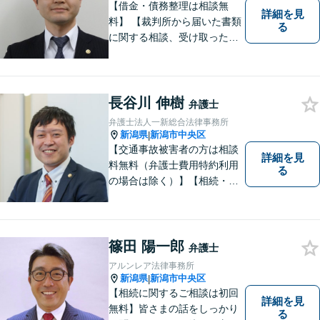
【借金・債務整理は相談無
詳細を見
料】 【裁判所から届いた書類
る
に関する相談、受け取った督
促書・請求書・内容証明郵便
に関する相談は初回無料】
【提携駐車場有】 スピーディ
ーな対応を心がけておりま
長谷川 伸樹
弁護士
す。相談先をお探しの方もお
弁護士法人一新総合法律事務所
気軽にご相談ください。
新潟県
新潟市中央区
|
【交通事故被害者の方は相談
詳細を見
料無料（弁護士費用特約利用
る
の場合は除く）】【相続・債
務整理・労災・不貞慰謝料は
相談料初回無料】【土曜相談
可】あなたのパートナーとし
てお力になります
篠田 陽一郎
弁護士
アルンレア法律事務所
新潟県
新潟市中央区
|
【相続に関するご相談は初回
詳細を見
無料】皆さまの話をしっかり
る