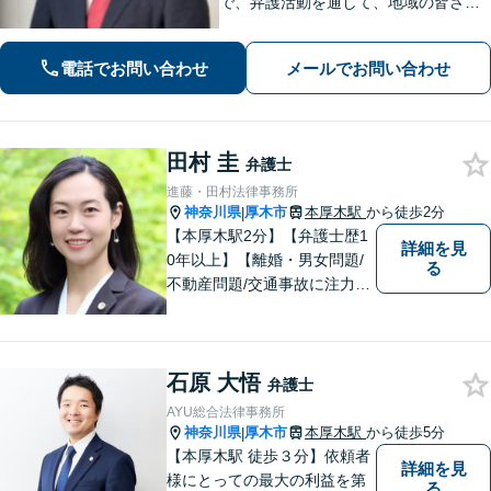
で、弁護活動を通して、地域の皆さま
のお役に立ちたい。企業法務・不動
産・インターネット問題など幅広い分
電話でお問い合わせ
メールでお問い合わせ
野に対応可能です。【休日・夜間対
応】
田村 圭
弁護士
進藤・田村法律事務所
神奈川県
厚木市
本厚木駅
から徒歩2分
|
【本厚木駅2分】【弁護士歴1
詳細を見
0年以上】【離婚・男女問題/
る
不動産問題/交通事故に注力】
わかりやすい説明と迅速・誠
実対応を心がけています。最
善の解決策をご提供できるよ
石原 大悟
う、全力でサポートします。
弁護士
AYU総合法律事務所
神奈川県
厚木市
本厚木駅
から徒歩5分
|
【本厚木駅 徒歩３分】依頼者
詳細を見
様にとっての最大の利益を第
る