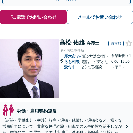
電話でお問い合わせ
メールでお問い合わせ
髙松 佑維
弁護士
東京都
惺和法律事務所
営業時間：1
厚木市
か
面談方法(対面・
らも相談
電話・ビデオな
0:00~18:00
受付中
ど)は応相談
（平日）
労働・雇用契約違反
【訴訟・労働審判・交渉】解雇・退職・残業代・退職金など、様々な
労働紛争について、豊富な処理経験・組織での人事経験を活用しなが
ら、解決に向けて尽力します【小川町・淡路町・新御茶ノ水駅から約