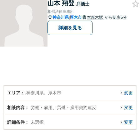
山本 翔登
B面談可】【本厚木駅1分】
弁護士
相州法律事務所
神奈川県
厚木市
本厚木駅
から徒歩6分
|
詳細を見る
エリア
神奈川県、厚木市
変更
相談内容
労働・雇用、労働・雇用契約違反
変更
詳細条件
未選択
変更