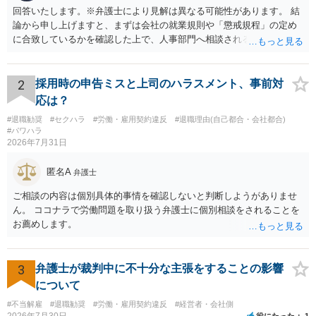
回答いたします。※弁護士により見解は異なる可能性があります。 結
論から申し上げますと、まずは会社の就業規則や「懲戒規程」の定め
に合致しているかを確認した上で、人事部門へ相談されることが最優
先となります。 その上で、いきなりの懲戒解雇は法的ハードルが高い
ものの、重い懲戒処分の対象には十分なり得ます。 名誉や評価の回復
については、会社側に「部下の不正行為による情報漏洩」と正式に認
2
採用時の申告ミスと上司のハラスメント、事前対
定させ、誤認した他部署への適切なフォローや周知を求めるのが有効
応は？
です。 あるいは、懲戒があったことを社内で周知される手続があるの
#退職勧奨
#セクハラ
#労働・雇用契約違反
#退職理由(自己都合・会社都合)
ならば、それにより軽微ながら回復はできるかもしれません。 さらに
#パワハラ
個人としても、相手に対してプライバシー侵害等に基づく損害賠償
2026年7月31日
（慰謝料）を請求する選択肢がありえます（ただし、金額は多額にな
らない可能性があります。）。
匿名A
弁護士
ご相談の内容は個別具体的事情を確認しないと判断しようがありませ
ん。 ココナラで労働問題を取り扱う弁護士に個別相談をされることを
お薦めします。
3
弁護士が裁判中に不十分な主張をすることの影響
について
#不当解雇
#退職勧奨
#労働・雇用契約違反
#経営者・会社側
2026年7月30日
役にたった
1