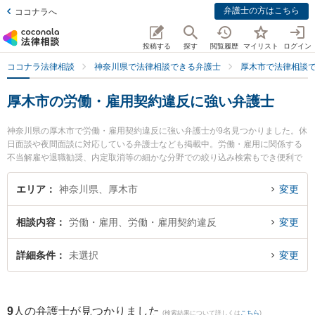
弁護士の方はこちら
ココナラへ
投稿する
探す
閲覧履歴
マイリスト
ログイン
ココナラ法律相談
神奈川県で法律相談できる弁護士
厚木市で法律相談
厚木市の労働・雇用契約違反に強い弁護士
神奈川県の厚木市で労働・雇用契約違反に強い弁護士が9名見つかりました。休
日面談や夜間面談に対応している弁護士なども掲載中。労働・雇用に関係する
不当解雇や退職勧奨、内定取消等の細かな分野での絞り込み検索もでき便利で
す。特に相州法律事務所の大谷 優樹弁護士やAYU総合法律事務所の白鳥 佑記弁
護士、進藤・田村法律事務所の田村 圭弁護士のプロフィール情報や弁護士費
エリア
神奈川県、厚木市
変更
用、強みなどが注目されています。『厚木市で土日や夜間に発生した労働・雇
用契約違反のトラブルを今すぐに弁護士に相談したい』『労働・雇用契約違反
相談内容
労働・雇用、労働・雇用契約違反
変更
のトラブル解決の実績豊富な近くの弁護士を検索したい』『初回相談無料で労
働・雇用契約違反を法律相談できる厚木市内の弁護士に相談予約したい』など
でお困りの相談者さんにおすすめです。
詳細条件
未選択
変更
9
人の弁護士が見つかりました
(検索結果について詳しくは
こちら
)