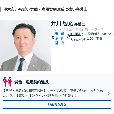
厚木市から近い労働・雇用契約違反に強い弁護士
井川 智允
弁護士
ベリーベスト法律事務所 町田オフィス
東
町
町田駅
か
営業時間：09:30~2
京
田
|
1:00（平日）
ら徒歩3分
都
市
労働・雇用契約違反
【解雇・残業代の相談料0円】サービス残業、突然の解雇、あきらめ
ないで。【電話・オンライン相談対応（予約制）】
料金表を見る