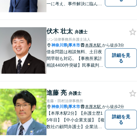
一に考え、事件解決に臨んで
おります。神奈川県央地域に
根差し、みなさまから選ばれ
るべき県内Ｎｏ１の法律事務
伏木 壮太
所を目指しております。
弁護士
ジン法律事務所弁護士法人
神奈川県
厚木市
本厚木駅
から徒歩3分
|
借金問題は相談無料、土日夜
詳細を見
間早朝も対応。【事務所累計
る
相談4400件突破】民事裁判／
家事調停・審判／債務整理／
法人破産／相続／不貞トラブ
ル／離婚／男女問題
進藤 亮
弁護士
進藤・田村法律事務所
神奈川県
厚木市
本厚木駅
から徒歩2分
|
【本厚木駅2分】【弁護士歴1
詳細を見
5年目】【中小企業支援】【複
る
数社の顧問弁護士】企業法
務…会社法｜契約法務｜企業