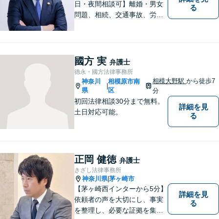
日・夜間相談可】離婚・男女
る
問題、相続、交通事故、労働
問題、不動産、刑事事件、企
業法務など幅広い分野のご相
談に対応しております。ご相
談者様の想いや立場を丁寧に
國方 実
弁護士
くみ取り、最善の解決を目指
德永・國方法律事務所
して参ります。【湘南台駅0
相模大野駅
から徒歩7
神奈川
相模原市南
|
分】
県
区
分
初回法律相談30分まで無料。
詳細を見
土日対応可能。
る
正岡 健徳
弁護士
きざし法律事務所
神奈川県
茅ヶ崎市
|
【茅ヶ崎西インターから5分】
詳細を見
依頼者の声を大切にし、事実
る
を整理し、必要な証拠を集め