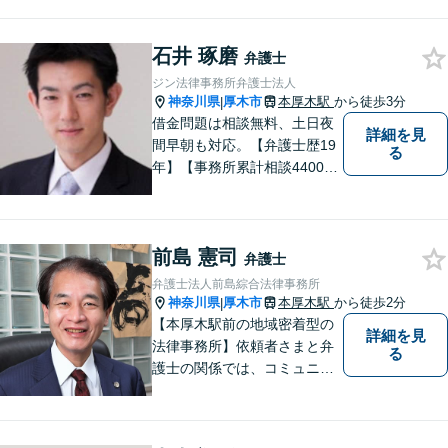
間紛争｜会社訴訟｜労務紛争
｜債権回収｜法人破産 || 一
石井 琢磨
般民事…交通事故｜労働｜不
弁護士
動産｜相続｜借金問題
ジン法律事務所弁護士法人
神奈川県
厚木市
本厚木駅
から徒歩3分
|
借金問題は相談無料、土日夜
詳細を見
間早朝も対応。【弁護士歴19
る
年】【事務所累計相談4400件
突破】民事裁判／家事調停・
審判／債務整理／法人破産／
相続／不貞トラブル／離婚／
前島 憲司
男女問題
弁護士
弁護士法人前島綜合法律事務所
神奈川県
厚木市
本厚木駅
から徒歩2分
|
【本厚木駅前の地域密着型の
詳細を見
法律事務所】依頼者さまと弁
る
護士の関係では、コミュニケ
ーションの取りやすさを重
視！早期解決のためにまずは
ご相談ください。【電話・WE