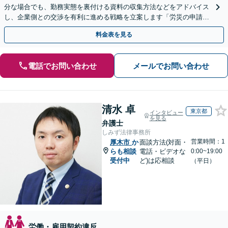
分な場合でも、勤務実態を裏付ける資料の収集方法などをアドバイス
し、企業側との交渉を有利に進める戦略を立案します「労災の申請か
ら損害賠償請求までサポート／過労死・過労自殺など」
料金表を見る
電話でお問い合わせ
メールでお問い合わせ
清水 卓
東京都
インタビュー
を見る
弁護士
しみず法律事務所
営業時間：1
厚木市
か
面談方法(対面・
らも相談
電話・ビデオな
0:00~19:00
受付中
ど)は応相談
（平日）
労働・雇用契約違反