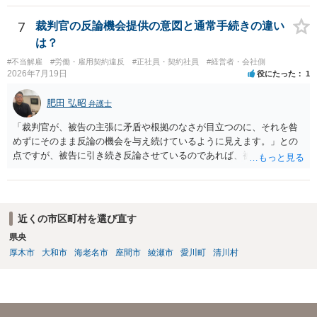
コストを抑えやすいので、資料等を持参の上弁護士に確認されること
ょうから、別途費用が発生することもありますが、出勤日時の設定く
をお勧めします。 ・事務所側の解除でも、解除理由によってはタレン
らいならサービスでしてくれるかもしれません。
7
裁判官の反論機会提供の意図と通常手続きの違い
ト側に損害賠償が発生する建付けになっていることはあります。ただ
は？
し、事務所側が一方的に解除したのにタレントへ違約金を課す設計
#不当解雇
#労働・雇用契約違反
#正社員・契約社員
#経営者・会社側
は、合理性や対価性を欠くとして争いやすいです。逆に、タレント側
2026年7月19日
役にたった
1
の重大な契約違反がある場合は、実損害の範囲で請求される可能性は
あります。
肥田 弘昭
弁護士
「裁判官が、被告の主張に矛盾や根拠のなさが目立つのに、それを咎
めずにそのまま反論の機会を与え続けているように見えます。」との
点ですが、被告に引き続き反論させているのであれば、被告の主張が
不十分な点が裁判官からしてもあるからかと思います。手続保障を尽
くしている場合があります。被告がこれ以上ありませんと言えば終わ
るかと思います。ご参考にしてください。
近くの市区町村を選び直す
県央
厚木市
大和市
海老名市
座間市
綾瀬市
愛川町
清川村