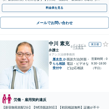
1分、御茶ノ水駅も利用可】
料金表を見る
メールでお問い合わせ
中川 素充
東京都
インタビュ
ーを見る
弁護士
オアシス法律事務所
営業時間：0
厚木市
か
面談方法(対面・
らも相談
電話・ビデオな
9:30~18:00
受付中
ど)は応相談
（平日）
労働・雇用契約違反
【新宿御苑前駅2分】【WEB面談対応】【初回相談無料】証拠が不十