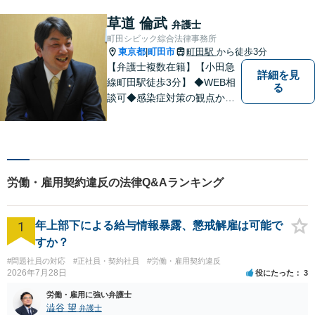
難解な事案や対応がむずかし
い相手方でもスムーズに解決
草道 倫武
弁護士
にいたします。
町田シビック綜合法律事務所
東京都
町田市
町田駅
から徒歩3分
|
【弁護士複数在籍】【小田急
詳細を見
線町田駅徒歩3分】 ◆WEB相
る
談可◆感染症対策の観点から
当面の間、WEB相談も行いま
す。
労働・雇用契約違反の法律Q&Aランキング
1
年上部下による給与情報暴露、懲戒解雇は可能で
すか？
#問題社員の対応
#正社員・契約社員
#労働・雇用契約違反
2026年7月28日
役にたった
3
労働・雇用に強い弁護士
澁谷 望
弁護士