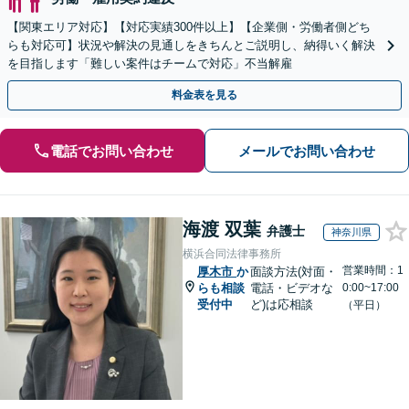
【関東エリア対応】【対応実績300件以上】【企業側・労働者側どち
らも対応可】状況や解決の見通しをきちんとご説明し、納得いく解決
を目指します「難しい案件はチームで対応」不当解雇
料金表を見る
電話でお問い合わせ
メールでお問い合わせ
海渡 双葉
弁護士
神奈川県
横浜合同法律事務所
営業時間：1
厚木市
か
面談方法(対面・
らも相談
電話・ビデオな
0:00~17:00
受付中
ど)は応相談
（平日）