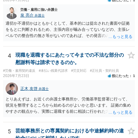
労働・雇用に強い弁護士
泉 亮介
弁護士
適切か不適切かはともかくとして、基本的には提出された書面や証拠
をもとに判断されるため、主張内容が噛み合ってないなどの、主張レ
ベルでの整合性の無さ等がないのであれば、その発言のみで大きく不
利になるということはないように思われます。
4
現職を退職するにあたって今までの不法な部分の
慰謝料等は請求できるのか。
#労働・雇用契約違反
#未払い残業代請求
#労災対応
#正社員・契約社員
2026年7月23日
役にたった
1
正木 友啓
弁護士
とりあえずは、お近くの弁護士事務所か、労働基準監督署に行って、
状況を整理するところから始めるのがよいかと思います。 証拠の集め
やすさの観点から、実際に退職する前に相談に行かれた方がよいかと
思います
5
芸能事務所との専属契約における中途解約時の違