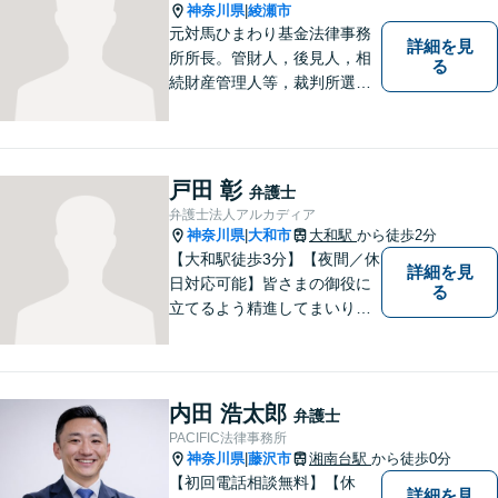
神奈川県
綾瀬市
|
元対馬ひまわり基金法律事務
詳細を見
所所長。管財人，後見人，相
る
続財産管理人等，裁判所選任
事件の実績も豊富です。
戸田 彰
弁護士
弁護士法人アルカディア
神奈川県
大和市
大和駅
から徒歩2分
|
【大和駅徒歩3分】【夜間／休
詳細を見
日対応可能】皆さまの御役に
る
立てるよう精進してまいりま
す。借金問題／刑事事件／相
続問題／離婚問題／企業法務
など、幅広く対応可能。【地
域に根ざした弁護士】法律ト
内田 浩太郎
弁護士
ラブルでお悩みの方は、お気
PACIFIC法律事務所
軽にご相談ください。
神奈川県
藤沢市
湘南台駅
から徒歩0分
|
【初回電話相談無料】【休
詳細を見