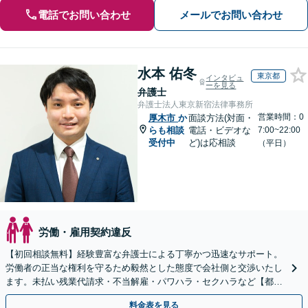
電話でお問い合わせ
メールでお問い合わせ
水本 佑冬
東京都
インタビュ
ーを見る
弁護士
弁護士法人東京新宿法律事務所
営業時間：0
厚木市
か
面談方法(対面・
らも相談
電話・ビデオな
7:00~22:00
受付中
ど)は応相談
（平日）
労働・雇用契約違反
【初回相談無料】経験豊富な弁護士による丁寧かつ迅速なサポート。
労働者の正当な権利を守るため毅然とした態度で会社側と交渉いたし
ます。未払い残業代請求・不当解雇・パワハラ・セクハラなど【都庁
前駅直結】【複数拠点あり】
料金表を見る