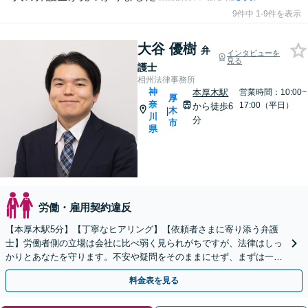
9件中 1-9件を表示
大谷 優樹
弁
インタビューを
見る
護士
相州法律事務所
神
本厚木駅
営業時間：10:00~
厚
奈
17:00（平日）
から徒歩6
木
|
川
分
市
県
労働・雇用契約違反
【本厚木駅5分】【丁寧なヒアリング】【依頼者さまに寄り添う弁護
士】労働者側の立場は会社に比べ弱く見られがちですが、法律はしっ
かりとあなたを守ります。不安や疑問をそのままにせず、まずは一度
弁護士にご相談ください。【休日・夜間も対応】
料金表を見る