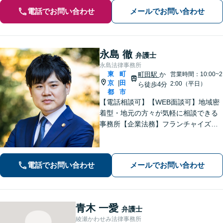
電話でお問い合わせ
メールでお問い合わせ
永島 徹
弁護士
永島法律事務所
東
町
町田駅
か
営業時間：10:00~2
京
田
|
2:00（平日）
ら徒歩4分
都
市
【電話相談可】【WEB面談可】地域密
着型・地元の方々が気軽に相談できる
事務所【企業法務】フランチャイズ・
ベンチャー企業・中小企業の法務に強
みあり【夜間・休日相談可】【完全個
室】【町田駅4分】
電話でお問い合わせ
メールでお問い合わせ
青木 一愛
弁護士
綾瀬かわせみ法律事務所