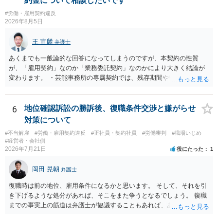
約金について相談したいです
#労働・雇用契約違反
2026年8月5日
王 宣麟
弁護士
あくまでも一般論的な回答になってしまうのですが、本契約の性質
が、「雇用契約」なのか「業務委託契約」なのかにより大きく結論が
変わります。 ・芸能事務所の専属契約では、残存期間や報酬額、投下
コストを基準に違約金や損害金を設定する例はあります。ただし、実
務上よくあるからといって当然に適法という意味ではなく、実際の損
害との対応関係や合理性が重要です。 ・違約金に上限がなくても、常
6
地位確認訴訟の勝訴後、復職条件交渉と嫌がらせ
に有効になるわけではありません。契約が労働契約に近い実態なら労
対策について
基法16条で無効となる余地があり、そうでなくても、金額が事務所の
#不当解雇
#労働・雇用契約違反
#正社員・契約社員
#労働審判
#職場いじめ
損害と比べて過大なら無効や減額が争点になります。 ・契約前の修正
#経営者・会社側
交渉は一般的です。 交渉の方向としては、上限額を設ける、実損害ベ
2026年7月21日
役にたった
1
ースにする、算定根拠を明確化する、違約金ではなく「合理的な実
費・未回収費用のみ」に限定する、などが典型です。 ・弁護士に契約
岡田 晃朝
弁護士
前に契約書の内容をレビューしてもらう価値は十分にあると思われま
す。 争点は、契約類型が雇用か業務委託か、実態として労働者性があ
復職時は前の地位、雇用条件になるかと思います。 そして、それを引
るか、解除事由が双方にどう定められているか、違約金の算定根拠が
き下げるような処分があれば、そこをまた争うとなるでしょう。 復職
合理的か、という複数論点に分かれます。契約前なら、交渉のパワー
までの事実上の筋道は弁護士が協議することもあれば、あなたがご自
バランスの問題もありますが、修正余地があるうえ、後から争うより
身で協議することもあります。 たいていは、訴訟判決までの依頼でし