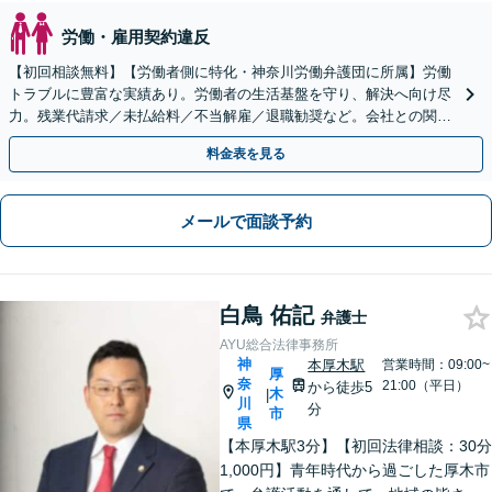
労働・雇用契約違反
【初回相談無料】【労働者側に特化・神奈川労働弁護団に所属】労働
トラブルに豊富な実績あり。労働者の生活基盤を守り、解決へ向け尽
力。残業代請求／未払給料／不当解雇／退職勧奨など。会社との関係
性も考慮し、ご意向を尊重しながら丁寧に対応いたします
料金表を見る
メールで面談予約
白鳥 佑記
弁護士
AYU総合法律事務所
神
本厚木駅
営業時間：09:00~
厚
奈
21:00（平日）
から徒歩5
木
|
川
分
市
県
【本厚木駅3分】【初回法律相談：30分
1,000円】青年時代から過ごした厚木市