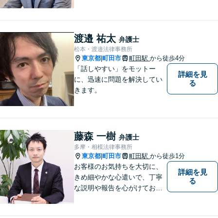
て、紛争を解決するお手伝い
をします。 どんなご相談にも
親身に対応し、皆さまの少し
でも明るい未来のために尽力
渡邉 祐太
弁護士
しますのでご安心ください。
松本・渡邉法律事務所
【駐車場有】
東京都
町田市
町田駅
から徒歩4分
|
「話しやすい」をモットー
詳細を見
に、迅速に問題を解決してい
る
きます。
藤森 一樹
弁護士
多摩・相模法律事務所
東京都
町田市
町田駅
から徒歩1分
|
お客様のお気持ちを大切に、
詳細を見
きめ細やかな心遣いで、丁寧
る
な説明や報告を心がけており
ます。【多くの経験と圧倒的
な法律知識】【強い交渉力】