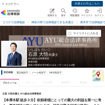
弁護士の方はこちら
ココナラへ
投稿する
探す
閲覧履歴
マイリスト
ログイン
ココナラ法律相談
神奈川県で法律相談できる弁護士
厚木市で法律相談
マイリストに入れる
いしはら だいご
石原 大悟
弁護士
AYU総合法律事務所
本厚木駅
神奈川県
厚木市中町4-14-6 パティオビル4階
対応体制
電話相談可
メール相談可
WEB面談可
インタビュー
注力分野
事例紹介
料金表
プロフィール
石原 大悟弁護士 AYU総合法律事務所
【本厚木駅 徒歩３分】依頼者様にとっての最大の利益を第一に考