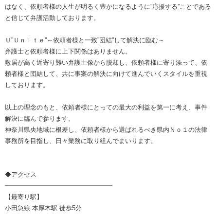
はなく、依頼者様の人生が明るく豊かになるように”応援する”ことである
と信じて弁護活動しております。
Ｕ”Ｕｎｉｔｅ”～依頼者様と一致”団結”して解決に臨む～
弁護士と依頼者様に上下関係はありません。
敷居が高く近寄り難い弁護士像から脱却し、依頼者様に寄り添って、依
頼者様と団結して、共に事案の解決に向けて進んでいくスタイルを重視
しております。
以上の理念のもと、依頼者様にとっての最大の利益を第一に考え、事件
解決に臨んで参ります。
神奈川県央地域に根差し、依頼者様から選ばれるべき県内Ｎｏ１の法律
事務所を目指し、日々業務に取り組んでまいります。
◆アクセス
━━━━━━━━━━━━━━━━━
【最寄り駅】
小田急線 本厚木駅 徒歩5分