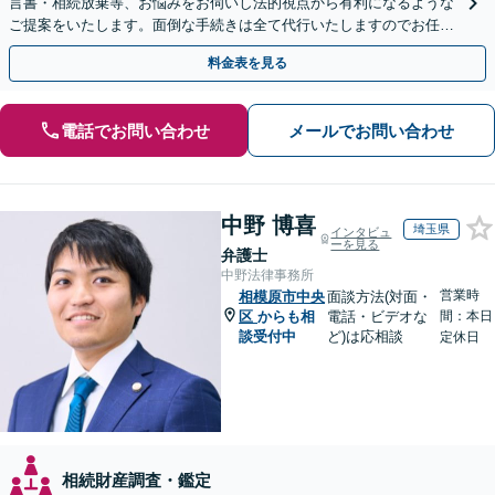
言書・相続放棄等、お悩みをお伺いし法的視点から有利になるような
ご提案をいたします。面倒な手続きは全て代行いたしますのでお任せ
ください！【JR相模原駅徒歩12分】
料金表を見る
電話でお問い合わせ
メールでお問い合わせ
中野 博喜
埼玉県
インタビュ
ーを見る
弁護士
中野法律事務所
営業時
相模原市中央
面談方法(対面・
区
からも相
電話・ビデオな
間：本日
談受付中
ど)は応相談
定休日
相続財産調査・鑑定