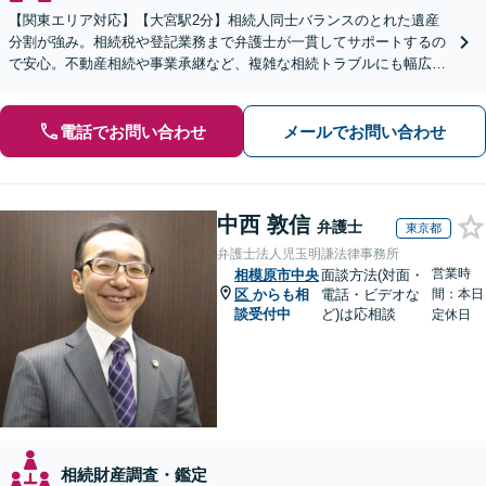
【関東エリア対応】【大宮駅2分】相続人同士バランスのとれた遺産
分割が強み。相続税や登記業務まで弁護士が一貫してサポートするの
で安心。不動産相続や事業承継など、複雑な相続トラブルにも幅広く
対応。【夜間・休日の相談可能】【オンライン相談可能】
電話でお問い合わせ
メールでお問い合わせ
中西 敦信
弁護士
東京都
弁護士法人児玉明謙法律事務所
営業時
相模原市中央
面談方法(対面・
区
からも相
電話・ビデオな
間：本日
談受付中
ど)は応相談
定休日
相続財産調査・鑑定