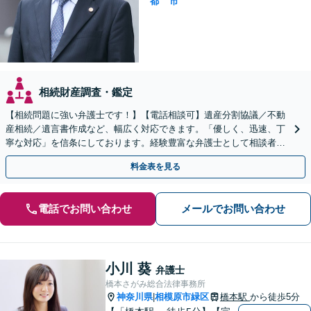
都
市
相続財産調査・鑑定
【相続問題に強い弁護士です！】【電話相談可】遺産分割協議／不動
産相続／遺言書作成など、幅広く対応できます。「優しく、迅速、丁
寧な対応」を信条にしております。経験豊富な弁護士として相談者様
のため全力を尽くします。お気軽にご相談ください。
料金表を見る
電話でお問い合わせ
メールでお問い合わせ
小川 葵
弁護士
橋本さがみ総合法律事務所
神奈川県
相模原市緑区
橋本駅
から徒歩5分
|