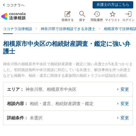
弁護士の方はこちら
ココナラへ
投稿する
探す
閲覧履歴
マイリスト
ログイン
ココナラ法律相談
神奈川県で法律相談できる弁護士
相模原市で法律相
相模原市中央区の相続財産調査・鑑定に強い弁
護士
神奈川県の相模原市中央区で相続財産調査・鑑定に強い弁護士が5名見つかりま
した。初回面談無料や休日面談に対応している弁護士、解決事例を持つ弁護士
なども掲載中。相続・遺言に関係する家族間の相続トラブルや認知症の相続、
遺産分割等の細かな分野での絞り込み検索もでき便利です。特に虎ノ門法律経
済事務所 相模原支店の原田 裕也弁護士や弁護士法人フォースクエア法律事務所
エリア
神奈川県、相模原市中央区
変更
の田中 孝佳弁護士、吉村法律事務所の吉村 浩太弁護士のプロフィール情報や弁
護士費用、強みなどが注目されています。『相模原市中央区で土日や夜間に発
相談内容
相続・遺言、相続財産調査・鑑定
変更
生した相続財産調査・鑑定のトラブルを今すぐに弁護士に相談したい』『相続
財産調査・鑑定のトラブル解決の実績豊富な近くの弁護士を検索したい』『初
回相談無料で相続財産調査・鑑定を法律相談できる相模原市中央区内の弁護士
詳細条件
未選択
変更
に相談予約したい』などでお困りの相談者さんにおすすめです。