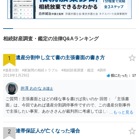
相続財産調査・鑑定の法律Q&Aランキング
1
遺産分割申し立て書の主張書面の書き方
#遺産分割
#家族間の相続トラブル
#相続財産調査・鑑定
#調停
2019年1月29日
役にたった
17
井澤 わかな
弁護士
ご質問：主張書面とはどの様な事を書けば良いのか 回答： 「主張書
面」は、今回であれば遺産分割調停事件ですので、この遺産分割事件
で主張したい事実、あかささんが裁判所に考慮してほしいと思う、亡
くなった方・あかささん・お姉さん間の事情などを記入することにな
ります。 もし、主張したい事実や考慮してほしい事情に関連して
資料を持っているようであれば、主張書面とは別で提出できます。も
2
連帯保証人が亡くなった場合
し、お姉さんに見られたくないような資料がある場合、「非開示の希