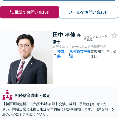
電話でお問い合わせ
メールでお問い合わせ
田中 孝佳
弁
インタビューを
見る
護士
弁護士法人フォースクエア法律事務所
神奈川
相模原市中央
営業時間：本日定
|
県
区
休日
相続財産調査・鑑定
【初回面談無料】【弁護士4名在籍】交渉、裁判、手続はお任せくだ
さい。関連士業と連携し迅速かつ的確に解決を目指します。円満な解
決のためにもご相談ください。