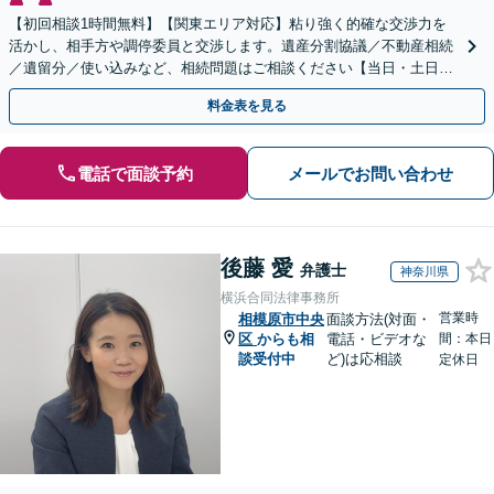
【初回相談1時間無料】【関東エリア対応】粘り強く的確な交渉力を
活かし、相手方や調停委員と交渉します。遺産分割協議／不動産相続
／遺留分／使い込みなど、相続問題はご相談ください【当日・土日対
応可】トラブル前の段階でも相談可。メール24時間受付
料金表を見る
電話で面談予約
メールでお問い合わせ
後藤 愛
弁護士
神奈川県
横浜合同法律事務所
営業時
相模原市中央
面談方法(対面・
区
からも相
電話・ビデオな
間：本日
談受付中
ど)は応相談
定休日