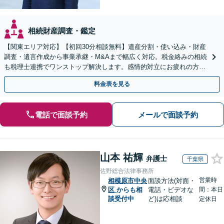
相続財産調査・鑑定
【関東エリア対応】【初回30分相談無料】遺産分割・使い込み・財産
調査・遺言作成から事業承継・M&Aまで幅広く対応。税金絡みの相続
も税理士連携でワンストップ解決します。感情的対立にお疲れの方や
紛争予防をご検討の方も、お気軽にご相談ください。
料金表を見る
電話で面談予約
メールで面談予約
山本 祐輝
弁護士
千葉県
佐野総合法律事務所
営業時
相模原市中央
面談方法(対面・
区
からも相
電話・ビデオな
間：本日
談受付中
ど)は応相談
定休日