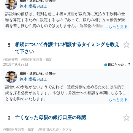
相続・遺言に強い弁護士
鈴木 崇裕
弁護士
訴訟物の価額は、裁判を起こす者＝原告が裁判所に支払う手数料の金
額を算定するために設定するものであって、裁判の相手方＝被告が疑
義を差し挟む性質のものではありません。 訴訟物の価額自体が裁判の
目的（審理の対象）となることもありませんので、上申書や証拠を出
したとしても、変更されることはありません。
8
相続について弁護士に相談するタイミングを教え
て下さい
#遺産分割
#相続財産調査・鑑定
2018年9月27日
役にたった
7
相続・遺言に強い弁護士
鈴木 崇裕
弁護士
話合いの余地がないようであれば，遺産分割を進めるためには法的手
続を採る必要があります。 やはり，弁護士への相談を早期になさるこ
とをお勧めいたします。
9
亡くなった母親の銀行口座の確認
#相続財産調査・鑑定
#家族間の相続トラブル