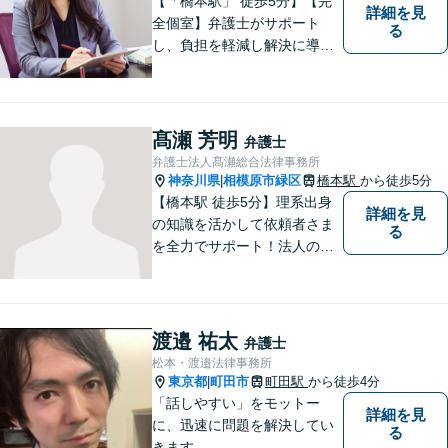
【「橋本駅」 徒歩5分】【完
詳細を見
全個室】弁護士がサポート
る
し、負担を軽減し解決に導き
ます。 お話をじっくり聞き、
お客様の気持ちを尊重しなが
ら解決策を提案します。 まず
はご相談いただき、今後の進
髙瀬 芳明
弁護士
め方を一緒に考えましょう。
弁護士法人髙瀬総合法律事務所
【法テラス利用可】
神奈川県
相模原市緑区
橋本駅
から徒歩5分
|
【橋本駅 徒歩5分】理系出身
詳細を見
の知識を活かして依頼者さま
る
を全力でサポート！法人のお
客様も、個人のお客様も、ま
ずはざっくばらんにお悩みを
お話ください。ご相談者の話
したいことを整理しながら導
渡邉 祐太
弁護士
き出します。
松本・渡邉法律事務所
東京都
町田市
町田駅
から徒歩4分
|
「話しやすい」をモットー
詳細を見
に、迅速に問題を解決してい
る
きます。