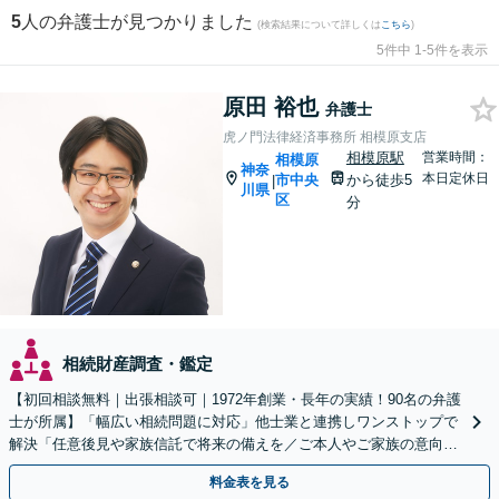
5
人の弁護士が見つかりました
(検索結果について詳しくは
こちら
)
5件中 1-5件を表示
原田 裕也
弁護士
虎ノ門法律経済事務所 相模原支店
相模原駅
営業時間：
相模原
神奈
本日定休日
市中央
から徒歩5
|
川県
区
分
相続財産調査・鑑定
【初回相談無料｜出張相談可｜1972年創業・長年の実績！90名の弁護
士が所属】「幅広い相続問題に対応」他士業と連携しワンストップで
解決「任意後見や家族信託で将来の備えを／ご本人やご家族の意向を
最大限尊重しご提案」【休日・夜間相談可】
料金表を見る