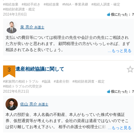
望に関する申出書」と共に提出することも考えられます。 ご質問：書
#相続放棄
#相続手続き
#相続放棄
#M&A・事業承継
#相続人調査・確定
いた方が良い事と書かない方が良い事 回答： お姉さんが申立書の「申
#相続財産調査・鑑定
2024年3月6日
役にたった
7
立ての趣旨」のところに書いている遺産の分け方に対して意見があれ
ば、まずそれを書くとよいです。 次に「申立ての理由」のところに、
泉 亮介
なぜ調停を申し立てたのか(例えば、あかささんと話合いが出来ない／
弁護士
決裂した、など)や亡くなった方・あかささん・お姉さん間の事情やい
支払いの費目等については税理士の先生や会計士の先生にご相談され
きさつなどが書かれていると思うので、あかささんから見てそれは違
た方が良いかと思われます。 顧問税理士の方がいらっしゃれば、まず
うと感じるところは、どのように違うのか、など書くとよいです。 そ
相談されてみると良いでしょう。
の他、お姉さんの申立書には書かれていないけど、どのように遺産を
分けるかを決めるについてあかささんが重要だと考える事情があれば
(例えば、○○のときにお姉さんは亡くなった方からお金を援助してもら
3
遺産相続協議に関して
った等)、それも書くとよいです。 書かない方が良いと思うことは、遺
産分割に関係ない(と思われる)いきさつを沢山盛り込むことだと考えま
#家族間の相続トラブル
#協議
#遺産分割
#相続財産調査・鑑定
す(あくまで遺産分割に関係することに留める方が、裁判所や調停委員
#相続トラブルの代理交渉
の方に事情を理解してもらいやすいと思います)。
2022年6月21日
役にたった
7
佐山 亮介
弁護士
本人の預貯金、本人名義の不動産、本人がもっていた株式や有価証
券、仮想通貨等が考えられます。会社の資産は遺産ではないのでそこ
は切り離してお考え下さい。 相手の弁護士や税理士に頼んでも守秘義
務を理由に断られる可能性が高いです。 資料は調停を起こしてから任