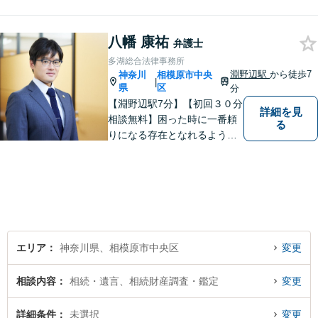
をご利用ください。解決に向
けて丁寧に、迅速に対応しま
す。住宅ローンの支払で悩ま
八幡 康祐
弁護士
れている方も一度ご相談くだ
多湖総合法律事務所
さい。最高の結果が出せるよ
淵野辺駅
から徒歩7
神奈川
相模原市中央
|
う自己研鑽を怠らず質の高い
県
区
分
仕事を目指します。
【淵野辺駅7分】【初回３０分
詳細を見
相談無料】困った時に一番頼
る
りになる存在となれるよう、
皆様のご事情に寄り添った問
題解決を心がけております。
お電話の際に『ココナラ経由
で八幡弁護士に相談希望』と
お伝え下さい。
エリア
神奈川県、相模原市中央区
変更
相談内容
相続・遺言、相続財産調査・鑑定
変更
詳細条件
未選択
変更