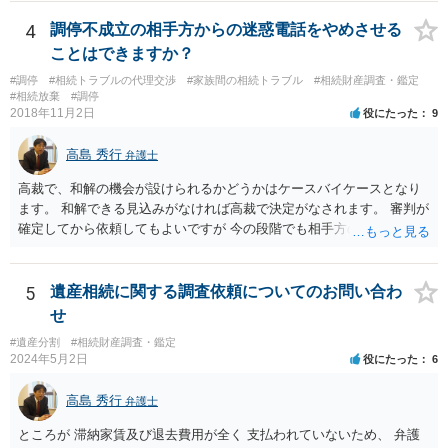
意に開示を求め、応じなければ「調査嘱託」という手続きを使って銀
行等に照会をかけることになるでしょう。 不動産は、相続登記が済ん
4
調停不成立の相手方からの迷惑電話をやめさせる
でいなければ市役所ないし区役所に、お子様と義父様のつながりがわ
ことはできますか？
かる戸籍一式を揃えてもちこみ、「名寄せ」という手続きをすると、
#調停
#相続トラブルの代理交渉
#家族間の相続トラブル
#相続財産調査・鑑定
分かると思います。遺産分割協議書の偽造等により既に相続登記され
#相続放棄
#調停
てしまっている場合は、住所などに当たりをつけて登記名義を調べて
2018年11月2日
役にたった
9
探すことになるでしょう。 代理人弁護士を立てられるのはおすすめで
すが、現代では、各々が自由に価格設定をしていますので、特に相場
高島 秀行
弁護士
はお示しできません。ただし、かつて日本弁護士連合会が設けていた
報酬基準を踏まえて価格設定している弁護士は一定数いると思います
高裁で、和解の機会が設けられるかどうかはケースバイケースとなり
ので、それが一応の目安となるでしょう。
ます。 和解できる見込みがなければ高裁で決定がなされます。 審判が
確定してから依頼してもよいですが 今の段階でも相手方の連絡が迷惑
であれば 弁護士に依頼してもよいと思います。
5
遺産相続に関する調査依頼についてのお問い合わ
せ
#遺産分割
#相続財産調査・鑑定
2024年5月2日
役にたった
6
高島 秀行
弁護士
ところが 滞納家賃及び退去費用が全く 支払われていないため、 弁護