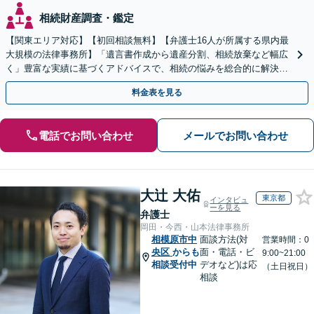
相続財産調査・鑑定
【関東エリア対応】【初回相談無料】【弁護士16人が所属する県内最
大規模の法律事務所】「遺言書作成から遺産分割、相続放棄など幅広
く」豊富な実績に基づくアドバイスで、相続の悩みを総合的に解決へ
導く「相続登記義務化に対応」【WEB面談対応】
料金表を見る
電話でお問い合わせ
メールでお問い合わせ
大辻 大佑
東京都
インタビュ
ーを見る
弁護士
岡田・今西・山本法律事務所
相模原市中
面談方法(対
営業時間：0
央区
からも
面・電話・ビ
9:00~21:00
相談受付中
デオなど)は応
（土日祝日）
相談