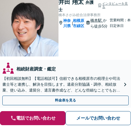
井田 翔太
弁護
インタビューを見
る
士
橋本さがみ総合法律事務所
橋本駅
か
営業時間：本
神奈
相模原
|
川県
市緑区
日定休日
ら徒歩5分
相続財産調査・鑑定
【初回相談無料】【電話相談可】信頼できる相模原市の税理士や司法
書士等と連携し、解決を目指します。遺産分割協議・調停、相続放
棄、使い込み、遺留分、遺言書作成など、どんな些細なことでもお気
軽にご相談ください【休日・夜間面談可】【橋本駅6分】
料金表を見る
電話でお問い合わせ
メールでお問い合わせ