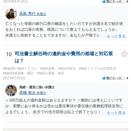
2025年6月18日
役にたった
4
高島 秀行
弁護士
亡くなった母親の銀行口座の確認をしたいのですが弁護士名で紹介状
をおくれば口座の有無、残高について教えてもらえるでしょうか。
弁護士に依頼することもできますが、あなたが戸籍でお母さんの相続
人であり、相続人本人であることなどを証明すれば、口座の有無や残
高は教えてくれると思います。 自分ではよくわからないということ
であれば、弁護士に相談し依頼されたら良いと思います。
10
司法書士解任時の違約金や費用の相場と対応策
は？
#家族間の相続トラブル
#相続放棄
#相続手続き
#相続トラブルの代理交渉
#相続財産調査・鑑定
#相続人調査・確定
2025年2月4日
役にたった
4
相続・遺言に強い弁護士
髙橋 俊太
弁護士
＞100万超えの違約金額はありえますか？ 一般的には考えにくいです
が、実際にあり得るかは否かは委任事項や委任後の業務処理状況等に
よるでしょう。 此方での当方回答は以上で終了となりますが、参考に
なりましたら幸いです。