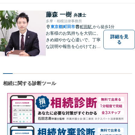
ポート。企業事案から、交通
事故、相続、成年後見、不動
藤森 一樹
弁護士
産など幅広く法律問題に対応
多摩・相模法律事務所
しますので、お気軽にご相談
東京都
町田市
町田駅
から徒歩1分
|
を。
お客様のお気持ちを大切に、
詳細を見
きめ細やかな心遣いで、丁寧
る
な説明や報告を心がけており
ます。【多くの経験と圧倒的
な法律知識】【強い交渉力】
難解な事案や対応がむずかし
い相手方でもスムーズに解決
にいたします。
相続に関する診断ツール