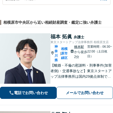
相模原市中央区から近い相続財産調査・鑑定に強い弁護士
福本 拓眞
弁護士
東京スタートアップ法律事務所 相模原支店
神
橋本駅
営業時間：06:30~
相模
奈
22:00（土日祝
から徒歩
原市
|
川
日）
2分
緑区
県
【離婚・不倫の慰謝料・刑事事件(加害
者側)・交通事故など】東京スタートア
ップ法律事務所は国内29拠点体制で全
国対応！【ご自宅からの電話相談にも
対応(法律相談は完全予約制)】各分野で
電話でお問い合わせ
メールでお問い合わせ
専門性の高い弁護士が寄り添い解決を
サポートします。