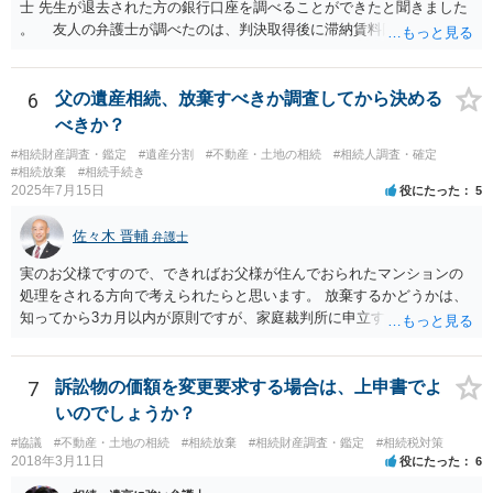
士 先生が退去された方の銀行口座を調べることができたと聞きました
。 友人の弁護士が調べたのは、判決取得後に滞納賃料回収のため
に、預金の有無及び残高の開示を求めたもので 判決を取るために、
預金の入出金履歴を調べたわけではありません。 残念ながら、事案
や目的も異なりますし、開示の内容も異なります。
6
父の遺産相続、放棄すべきか調査してから決める
べきか？
#相続財産調査・鑑定
#遺産分割
#不動産・土地の相続
#相続人調査・確定
#相続放棄
#相続手続き
2025年7月15日
役にたった
5
佐々木 晋輔
弁護士
実のお父様ですので、できればお父様が住んでおられたマンションの
処理をされる方向で考えられたらと思います。 放棄するかどうかは、
知ってから3カ月以内が原則ですが、家庭裁判所に申立すれば3カ月の
期間を伸長することができます。 その間に、財産の状況を調査して、
放棄するかどうか決めることができます。 銀行やサラ金が数年も放置
することはありませんので、数年後に借金が発見される可能性はほぼ
7
訴訟物の価額を変更要求する場合は、上申書でよ
ありません。 なお、私が扱った相続放棄を検討していた案件で、期間
いのでしょうか？
伸長して調査したところ、サラ金に対する過払金など相当な財産が見
#協議
#不動産・土地の相続
#相続放棄
#相続財産調査・鑑定
#相続税対策
つかったため相続したという事例がありました。
2018年3月11日
役にたった
6