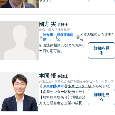
國方 実
弁護士
德永・國方法律事務所
相模大野駅
から徒歩7
神奈川
相模原市南
|
県
区
分
初回法律相談30分まで無料。
詳細を見
土日対応可能。
る
本間 悟
弁護士
弁護士法人本間総合法律事務所 多摩センターオフィス
東京都
多摩市
多摩センター駅
から徒歩4分
|
【多摩センター駅徒歩４分】
詳細を見
【無料駐車場あり】地域経済
る
支える経営者と企業の成長を
サポート。同時に地域住民の
安心を法律の専門家としてサ