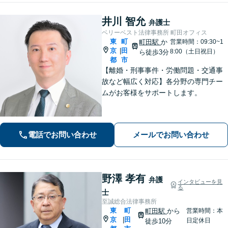
井川 智允
弁護士
ベリーベスト法律事務所 町田オフィス
東
町
町田駅
か
営業時間：09:30~1
京
田
|
8:00（土日祝日）
ら徒歩3分
都
市
【離婚・刑事事件・労働問題・交通事
故など幅広く対応】各分野の専門チー
ムがお客様をサポートします。
電話でお問い合わせ
メールでお問い合わせ
野澤 孝有
弁護
インタビューを見
る
士
至誠総合法律事務所
東
町
町田駅
から
営業時間：本
京
田
|
日定休日
徒歩10分