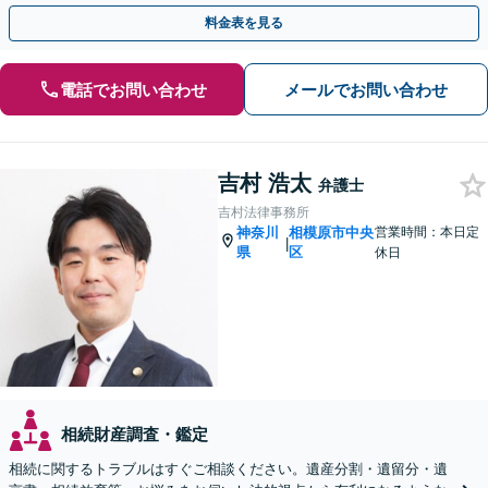
料金表を見る
電話でお問い合わせ
メールでお問い合わせ
吉村 浩太
弁護士
吉村法律事務所
神奈川
相模原市中央
営業時間：本日定
|
県
区
休日
相続財産調査・鑑定
相続に関するトラブルはすぐご相談ください。遺産分割・遺留分・遺