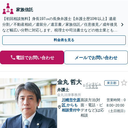
家族信託
【初回相談無料】身長197㎝の長身弁護士【弁護士歴10年以上】遺産
分割／不動産相続／遺留分／遺言書／家族信託／任意後見／成年後見
など幅広い分野に対応します。税理士や司法書士などの他士業とも連
携【出張相談】【夜間・休日面談】【横浜駅7分】
料金表を見る
電話でお問い合わせ
メールでお問い合わせ
金丸 哲大
東京都
インタビュ
ーを見る
弁護士
金丸法律事務所
川崎市中原
面談方法(対
営業時間：0
区
からも
面・電話・ビ
8:00~20:00
相談受付中
デオなど)は応
（土日祝日）
相談