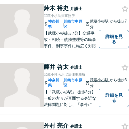
なんでも気軽に相談できる
鈴木 裕史
弁護士
「町のお医者さん」のような
武蔵小杉法律事務所
弁護士でありたいと思ってお
武蔵小杉駅
から徒歩7
神奈川
川崎市中原
|
ります。【電話相談可】
県
区
分
【武蔵小杉徒歩7分】交通事
詳細を見
故・相続・債務整理等の民事
る
事件、刑事事件に幅広く対応
藤井 啓太
弁護士
武蔵小杉あおば法律事務所
武蔵小杉駅
から徒歩3
神奈川
川崎市中原
|
県
区
分
【「武蔵小杉駅」 徒歩3分】
詳細を見
一般の方々が直面する身近な
る
法律問題に対し、「事件に大
きいも小さいもない」という
信念で対応しています。どん
なに小さな問題でも、真剣に
外村 亮介
弁護士