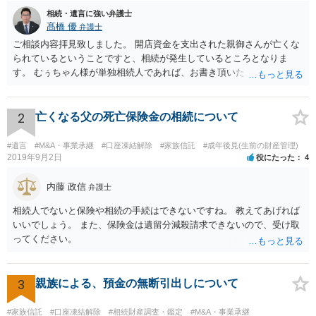
相続・遺言に強い弁護士
髙橋 優
弁護士
ご相談内容拝見致しました。 開店資金を支出された親御さんが亡くな
られているということですと、相続が発生しているところとなりま
す。 むぅちゃん様が単独相続人であれば、お書き頂いたような方法で
ご主人に書面を書いてもらうことで対応は可能かと思います。 他にも
相続人おられるということであれば、他の相続人との協議が必要とな
るところです。 また、当該点とは別にご主人から貸付ではなく贈与で
2
亡くなる父の死亡保険金の相続について
あると主張される可能性がございます。 その場合には、貸付であるこ
とを伺わせる事情をどれだけ積み重ねることが出来るか、というとこ
#遺言
#M&A・事業承継
#口座凍結解除
#家族信託
#成年後見(生前の財産管理)
ろとなります。 返済の事実や、返済を約束するメール等です。 金額の
2019年9月2日
役にたった
4
大きさや状況を考えると、一つ一つの問題を解決し、万が一に備えて
おく方が宜しいかと思います。 緊急という訳ではないかと思います
内藤 政信
弁護士
が、事前準備が早い方が有効な手段が増える傾向にありますので、早
相続人でないと保険や相続の手続はできないですね。 教えてあげれば
目に弁護士を入れられることを御検討頂くと良いかと思います。
いいでしょう。 また、保険金は遺留分減殺請求できないので、受け取
ってください。
3
親族による、預金の無断引出しについて
#家族信託
#口座凍結解除
#相続財産調査・鑑定
#M&A・事業承継