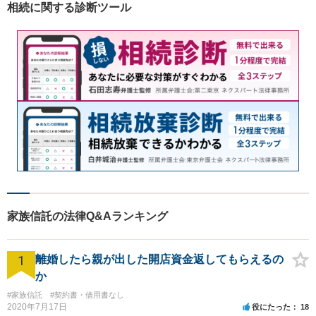
相続に関する診断ツール
家族信託の法律Q&Aランキング
1
離婚したら親が出した開店資金返してもらえるの
か
#家族信託
#契約書・借用書なし
2020年7月17日
役にたった
18