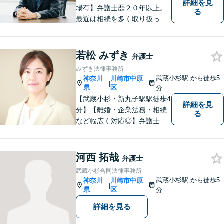
詳細を見
場有】弁護士歴２０年以上。
る
最近は相続を多く取り扱って
いますが、相続はどうしても
親族と争うところもあり、精
神的な負担が大きいところも
若松 みずき
弁護士
あります。早めに相談して頂
みずき法律事務所
き、一緒に問題解決に取り組
武蔵小杉駅
から徒歩5
神奈川
川崎市中原
|
んでいきたいと考えていま
県
区
分
す。
【武蔵小杉・新丸子駅駅徒歩4
詳細を見
分】【離婚・企業法務・相続
る
など幅広く対応◎】弁護士歴1
2年以上！お一人おひとりに寄
り添い、明るい未来へと導き
ます。皆様の人生の岐路に真
河西 拓哉
弁護士
摯に向き合います。まずはお
武蔵小杉合同法律事務所
気軽にご相談ください！
武蔵小杉駅
から徒歩5
神奈川
川崎市中原
|
県
区
分
詳細を見る