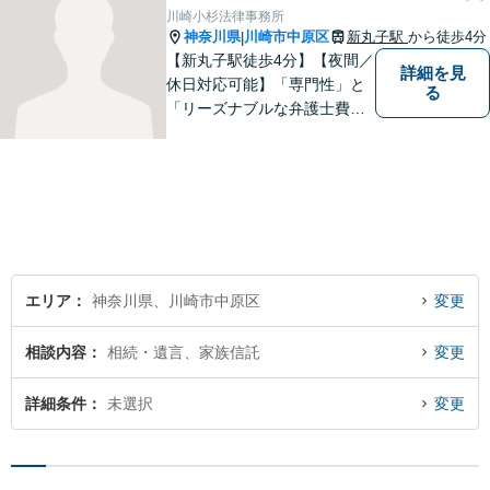
向き合い、最善の解決策をご
川崎小杉法律事務所
提案します。【近隣駐車場】
神奈川県
川崎市中原区
新丸子駅
から徒歩4分
|
【新丸子駅徒歩4分】【夜間／
詳細を見
休日対応可能】「専門性」と
る
「リーズナブルな弁護士費
用」の両立をポリシーにして
います。地域密着型の事務所
として、地域に愛される法律
事務所を目指しています。
【初回面談無料】法律トラブ
ルでお悩みの方は、お気軽に
ご相談ください。
エリア
神奈川県、川崎市中原区
変更
相談内容
相続・遺言、家族信託
変更
詳細条件
未選択
変更