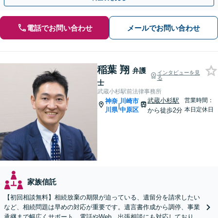
電話でお問い合わせ
メールでお問い合わせ
稲葉 翔
弁護
インタビューを見
る
士
武蔵小杉駅前法律事務所
武蔵小杉駅
営業時間：
神奈
川崎市
|
川県
中原区
本日定休日
から徒歩2分
家族信託
【初回相談無料】相続放棄の期限が迫っている、遺留分を請求したい
など、相続問題は早めの対応が重要です。遺言書作成から調停、事業
承継まで幅広くサポート。電話やWeb、出張相談にも対応しておりま