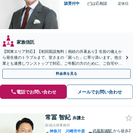
談受付中
ど)は応相談
定休日
家族信託
【関東エリア対応】【初回面談無料｜相続の共著あり】生前の備えか
ら発生後のトラブルまで、皆さまの「困った」に寄り添います。他士
業とも連携しワンストップで対応。ご年配の方のために、ご自宅やご
近所への出張相談も実施【秘密厳守｜休日・夜間相談可】
料金表を見る
電話でお問い合わせ
メールでお問い合わせ
常冨 智紀
弁護士
新城法律事務所
武蔵新城駅
から徒歩2
神奈川
川崎市中原