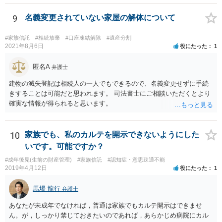
9
名義変更されていない家屋の解体について
#家族信託
#相続放棄
#口座凍結解除
#遺産分割
2021年8月6日
役にたった
1
匿名A
弁護士
建物の滅失登記は相続人の一人でもできるので、名義変更せずに手続
きすることは可能だと思われます。 司法書士にご相談いただくとより
確実な情報が得られると思います。
10
家族でも、私のカルテを開示できないようにした
いです。可能ですか？
#成年後見(生前の財産管理)
#家族信託
#認知症・意思疎通不能
2019年4月12日
役にたった
1
馬場 龍行
弁護士
あなたが未成年でなければ，普通は家族でもカルテ開示はできませ
ん。が，しっかり禁じておきたいのであれば，あらかじめ病院にカル