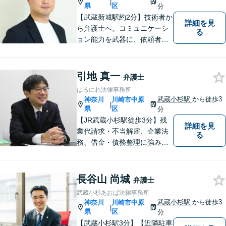
|
県
区
分
【武蔵新城駅約2分】技術者か
詳細を見
ら弁護士へ。コミュニケーシ
る
ョン能力を武器に、依頼者さ
まにとことん寄り添った解決
を目指します。【離婚・男女
問題】不貞慰謝料請求／財産
引地 真一
弁護士
分与・養育費など【相続】相
はるにれ法律事務所
続手続は他士業と連携してワ
武蔵小杉駅
から徒歩3
神奈川
川崎市中原
|
ンストップ解決
県
区
分
【JR武蔵小杉駅徒歩3分】残
詳細を見
業代請求・不当解雇、企業法
る
務、借金・債務整理に強み。
労働時間の証拠がメモだけで
も残業代の回収経験アリ。お
電話、メール関わらず素早い
長谷山 尚城
弁護士
レスポンスを心がけていま
武蔵小杉あおば法律事務所
す。【初回の面談無料】【営
武蔵小杉駅
から徒歩3
神奈川
川崎市中原
|
業時間外や土日の相談も可】
県
区
分
【武蔵小杉駅3分】【近隣駐車