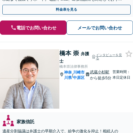
す。実績豊富な当事務所へ今すぐご連絡ください。
料金表を見る
電話でお問い合わせ
メールでお問い合わせ
橋本 崇
弁護
インタビューを見
る
士
橋本崇法律事務所
武蔵小杉駅
営業時間：
神奈
川崎市
|
川県
中原区
本日定休日
から徒歩5分
家族信託
遺産分割協議は弁護士の早期介入で、紛争の激化を抑止！相続人の