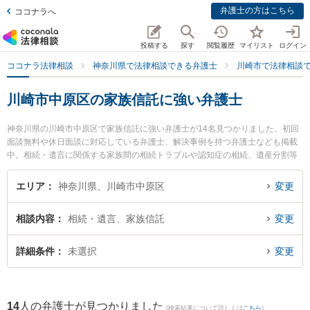
弁護士の方はこちら
ココナラへ
投稿する
探す
閲覧履歴
マイリスト
ログイン
ココナラ法律相談
神奈川県で法律相談できる弁護士
川崎市で法律相談
川崎市中原区の家族信託に強い弁護士
神奈川県の川崎市中原区で家族信託に強い弁護士が14名見つかりました。初回
面談無料や休日面談に対応している弁護士、解決事例を持つ弁護士なども掲載
中。相続・遺言に関係する家族間の相続トラブルや認知症の相続、遺産分割等
の細かな分野での絞り込み検索もでき便利です。特に三愛川崎法律事務所の原
雅紀弁護士や武蔵小杉つばき法律事務所の太田 彩佳弁護士、武蔵小杉駅前法律
エリア
神奈川県、川崎市中原区
変更
事務所の稲葉 翔弁護士のプロフィール情報や弁護士費用、強みなどが注目され
ています。『川崎市中原区で土日や夜間に発生した家族信託のトラブルを今す
相談内容
相続・遺言、家族信託
変更
ぐに弁護士に相談したい』『家族信託のトラブル解決の実績豊富な近くの弁護
士を検索したい』『初回相談無料で家族信託を法律相談できる川崎市中原区内
の弁護士に相談予約したい』などでお困りの相談者さんにおすすめです。
詳細条件
未選択
変更
14
人の弁護士が見つかりました
(検索結果について詳しくは
こちら
)