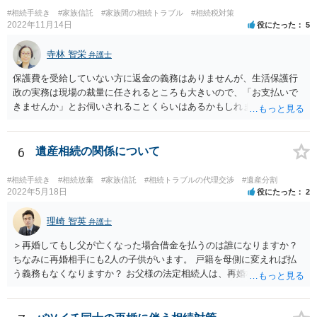
#相続手続き
#家族信託
#家族間の相続トラブル
#相続税対策
2022年11月14日
役にたった
5
寺林 智栄
弁護士
保護費を受給していない方に返金の義務はありませんが、生活保護行
政の実務は現場の裁量に任されるところも大きいので、「お支払いで
きませんか」とお伺いされることくらいはあるかもしれません。 通報
するかどうかは、あなたとお父さんの妹さんとの関係などを総合的に
考えてご判断いただくのが良いと思います。
6
遺産相続の関係について
#相続手続き
#相続放棄
#家族信託
#相続トラブルの代理交渉
#遺産分割
2022年5月18日
役にたった
2
理崎 智英
弁護士
＞再婚してもし父が亡くなった場合借金を払うのは誰になりますか？
ちなみに再婚相手にも2人の子供がいます。 戸籍を母側に変えれば払
う義務もなくなりますか？ お父様の法定相続人は、再婚相手とご相談
者様なので、お父様の借金はご相談者様も相続することになります。
戸籍がどこにあるのかは関係ありません。 ただし、お父様が亡くなっ
たことを知ってから３か月以内に家庭裁判所にて「相続放棄」の手続