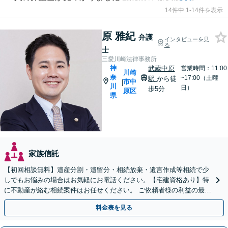
14件中 1-14件を表示
原 雅紀
弁護
インタビューを見
る
士
三愛川崎法律事務所
神
武蔵中原
営業時間：11:00
川崎
奈
~17:00（土曜
駅
から徒
市中
|
川
日）
歩5分
原区
県
家族信託
【初回相談無料】遺産分割・遺留分・相続放棄・遺言作成等相続で少
しでもお悩みの場合はお気軽にお電話ください。【宅建資格あり】特
に不動産が絡む相続案件はお任せください。 ご依頼者様の利益の最大
化のために最後まで寄り添いサポートいたします。
料金表を見る