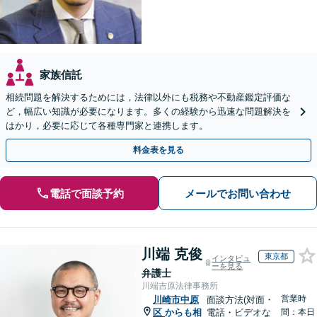
家族信託
相続問題を解決するためには，法律以外にも税務や不動産鑑定評価な
ど，幅広い知識が必要になります。多くの経験から迅速な問題解決を
はかり，必要に応じて各種専門家と連携します。
料金表を見る
電話で面談予約
メールでお問い合わせ
川端 克俊
東京都
インタビュ
ーを見る
弁護士
川端吉原法律事務所
営業時
川崎市中原
面談方法(対面・
区
からも相
電話・ビデオな
間：本日