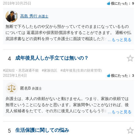
2018年10月25日
役にたった
9
高島 秀行
弁護士
無断で下ろしたものや父から預かっていてそのままになっているもの
については 返還請求や損害賠償請求をすることができます。 通帳や払
戻請求書などの資料を持って弁護士に面談で相談した方がよいと思い
ます。
4
成年後見人しか手立ては無いの？
#認知症・意思疎通不能
#家族信託
#成年後見(生前の財産管理)
2023年1月4日
役にたった
3
匿名B
弁護士
弁護士は、本人の依頼がないと動けません。つまり、家族の依頼では
無理ということになるかと思います。家族間争いごとがなければ、後
見人候補者をたてて、その方に後見人になってもらう手続をすすめた
ほうが、今後もいろいろやりやすくなると思います。
5
生活保護に関しての悩み