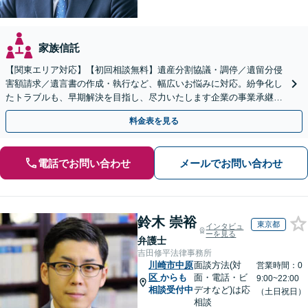
家族信託
【関東エリア対応】【初回相談無料】遺産分割協議・調停／遺留分侵
害額請求／遺言書の作成・執行など、幅広いお悩みに対応。紛争化し
たトラブルも、早期解決を目指し、尽力いたします企業の事業承継の
お悩みもご相談ください【夜間・休日面談】【電話相談可】
料金表を見る
電話でお問い合わせ
メールでお問い合わせ
鈴木 崇裕
東京都
インタビュ
ーを見る
弁護士
吉田修平法律事務所
川崎市中原
面談方法(対
営業時間：0
区
からも
面・電話・ビ
9:00~22:00
相談受付中
デオなど)は応
（土日祝日）
相談