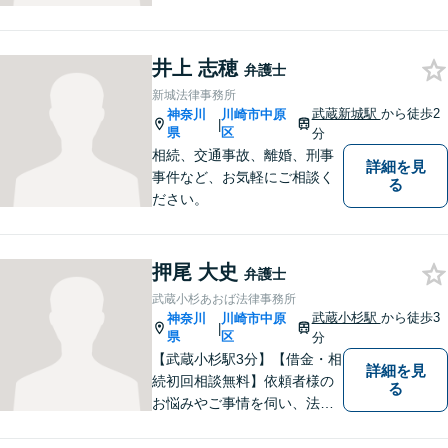
井上 志穂
弁護士
新城法律事務所
武蔵新城駅
から徒歩2
神奈川
川崎市中原
|
県
区
分
相続、交通事故、離婚、刑事
詳細を見
事件など、お気軽にご相談く
る
ださい。
押尾 大史
弁護士
武蔵小杉あおば法律事務所
武蔵小杉駅
から徒歩3
神奈川
川崎市中原
|
県
区
分
【武蔵小杉駅3分】【借金・相
詳細を見
続初回相談無料】依頼者様の
る
お悩みやご事情を伺い、法的
なアドバイス・今後の見通し
を丁寧にご説明いたします。