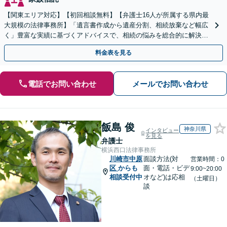
【関東エリア対応】【初回相談無料】【弁護士16人が所属する県内最
大規模の法律事務所】「遺言書作成から遺産分割、相続放棄など幅広
く」豊富な実績に基づくアドバイスで、相続の悩みを総合的に解決へ
導く「相続登記義務化に対応」【WEB面談対応】
料金表を見る
電話でお問い合わせ
メールでお問い合わせ
飯島 俊
神奈川県
インタビュー
を見る
弁護士
横浜西口法律事務所
川崎市中原
面談方法(対
営業時間：0
区
からも
面・電話・ビデ
9:00~20:00
相談受付中
オなど)は応相
（土曜日）
談