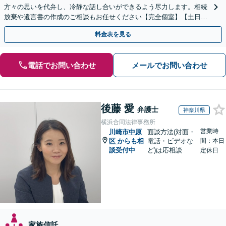
方々の思いを代弁し、冷静な話し合いができるよう尽力します。相続
放棄や遺言書の作成のご相談もお任せください【完全個室】【土日祝
日面談可】
料金表を見る
電話でお問い合わせ
メールでお問い合わせ
後藤 愛
弁護士
神奈川県
横浜合同法律事務所
営業時
川崎市中原
面談方法(対面・
区
からも相
電話・ビデオな
間：本日
談受付中
ど)は応相談
定休日
家族信託