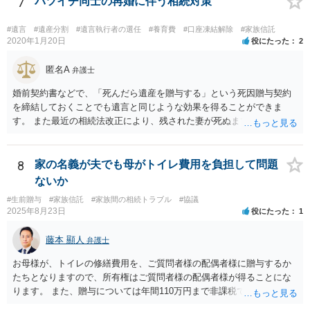
7
バツイチ同士の再婚に伴う相続対策
をすれば、ご相談者様はお父様の借金は相続しません。
#遺言
#遺産分割
#遺言執行者の選任
#養育費
#口座凍結解除
#家族信託
2020年1月20日
役にたった
2
匿名A
弁護士
婚前契約書などで、「死んだら遺産を贈与する」という死因贈与契約
を締結しておくことでも遺言と同じような効果を得ることができま
す。 また最近の相続法改正により、残された妻が死ぬまで家に住み続
けられる権利として「配偶者居住権」という制度が設けられましたの
で、その制度を活用する方法も考えられます。 もし契約書の作成まで
視野に入れておられる場合は、お近くの弁護士、できれば相続に強い
8
家の名義が夫でも母がトイレ費用を負担して問題
弁護士にご相談なさるとよいでしょう。
ないか
#生前贈与
#家族信託
#家族間の相続トラブル
#協議
2025年8月23日
役にたった
1
藤本 顯人
弁護士
お母様が、トイレの修繕費用を、ご質問者様の配偶者様に贈与するか
たちとなりますので、所有権はご質問者様の配偶者様が得ることにな
ります。 また、贈与については年間110万円まで非課税であり、トイ
レの修繕費であればこの枠内に収まると思います。