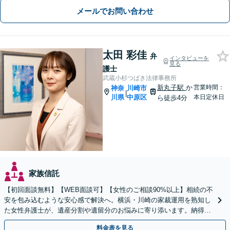
メールでお問い合わせ
太田 彩佳
弁
インタビューを
見る
護士
武蔵小杉つばき法律事務所
新丸子駅
か
営業時間：
神奈
川崎市
|
川県
中原区
本日定休日
ら徒歩4分
家族信託
【初回面談無料】【WEB面談可】【女性のご相談90%以上】相続の不
安を包み込むような安心感で解決へ。横浜・川崎の家裁運用を熟知し
た女性弁護士が、遺産分割や遺留分のお悩みに寄り添います。納得の
いく解決を共に目指しましょう。
料金表を見る