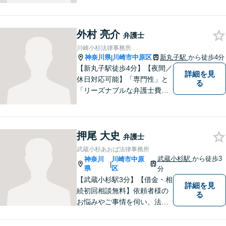
外村 亮介
弁護士
川崎小杉法律事務所
神奈川県
川崎市中原区
新丸子駅
から徒歩4分
|
【新丸子駅徒歩4分】【夜間／
詳細を見
休日対応可能】「専門性」と
る
「リーズナブルな弁護士費
用」の両立をポリシーにして
います。地域密着型の事務所
として、地域に愛される法律
押尾 大史
事務所を目指しています。
弁護士
【初回面談無料】法律トラブ
武蔵小杉あおば法律事務所
ルでお悩みの方は、お気軽に
武蔵小杉駅
から徒歩3
神奈川
川崎市中原
|
ご相談ください。
県
区
分
【武蔵小杉駅3分】【借金・相
詳細を見
続初回相談無料】依頼者様の
る
お悩みやご事情を伺い、法的
なアドバイス・今後の見通し
を丁寧にご説明いたします。