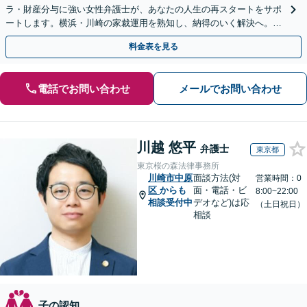
ラ・財産分与に強い女性弁護士が、あなたの人生の再スタートをサポ
ートします。横浜・川崎の家裁運用を熟知し、納得のいく解決へ。ま
ずは一人で抱え込まずにご相談ください。
料金表を見る
電話でお問い合わせ
メールでお問い合わせ
川越 悠平
弁護士
東京都
東京桜の森法律事務所
川崎市中原
面談方法(対
営業時間：0
区
からも
面・電話・ビ
8:00~22:00
相談受付中
デオなど)は応
（土日祝日）
相談
子の認知