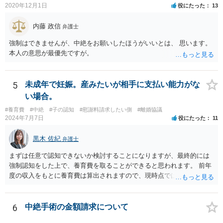
2020年12月1日
役にたった
13
内藤 政信
弁護士
強制はできませんが、中絶をお願いしたほうがいいとは、 思います。
本人の意思が最優先ですが。
5
未成年で妊娠。産みたいが相手に支払い能力がな
い場合。
#養育費
#中絶
#子の認知
#慰謝料請求したい側
#離婚協議
2024年7月7日
役にたった
11
黒木 佐紀
弁護士
まずは任意で認知できないか検討することになりますが、最終的には
強制認知をした上で、養育費を取ることができると思われます。 前年
度の収入をもとに養育費は算出されますので、現時点では少額しか取
れないとしても、相手が大学を卒業して就職したら、そこで再度、養
育費の増額調停を起こすこともできます。 仮に中絶する場合でも、相
手方が妊娠について話し合いをしっかりしてくれない場合には、慰謝
6
中絶手術の金額請求について
料請求などもできる可能性があります。 いずれにせよ、親御さんとの