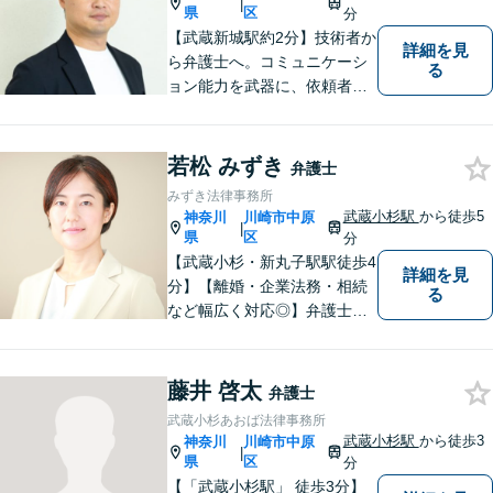
|
県
区
分
【武蔵新城駅約2分】技術者か
詳細を見
ら弁護士へ。コミュニケーシ
る
ョン能力を武器に、依頼者さ
まにとことん寄り添った解決
を目指します。【離婚・男女
問題】不貞慰謝料請求／財産
若松 みずき
弁護士
分与・養育費など【相続】相
みずき法律事務所
続手続は他士業と連携してワ
武蔵小杉駅
から徒歩5
神奈川
川崎市中原
|
ンストップ解決
県
区
分
【武蔵小杉・新丸子駅駅徒歩4
詳細を見
分】【離婚・企業法務・相続
る
など幅広く対応◎】弁護士歴1
2年以上！お一人おひとりに寄
り添い、明るい未来へと導き
ます。皆様の人生の岐路に真
藤井 啓太
弁護士
摯に向き合います。まずはお
武蔵小杉あおば法律事務所
気軽にご相談ください！
武蔵小杉駅
から徒歩3
神奈川
川崎市中原
|
県
区
分
【「武蔵小杉駅」 徒歩3分】