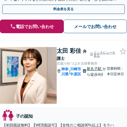
ために、まずはご相談ください。
料金表を見る
電話でお問い合わせ
メールでお問い合わせ
太田 彩佳
弁
インタビューを
見る
護士
武蔵小杉つばき法律事務所
新丸子駅
か
営業時間：
神奈
川崎市
|
川県
中原区
本日定休日
ら徒歩4分
子の認知
【初回面談無料】【WEB面談可】【女性のご相談90%以上】モラハ