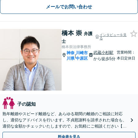
メールでお問い合わせ
橋本 崇
弁護
インタビューを見
る
士
橋本崇法律事務所
武蔵小杉駅
営業時間：
神奈
川崎市
|
川県
中原区
本日定休日
から徒歩5分
子の認知
熟年離婚やスピード離婚など、あらゆる期間の離婚のご相談に対応
し、適切なアドバイスを行います。不貞慰謝料を請求された場合も、
適切な金額かチェックいたしますので、お気軽にご相談ください【完
全個室】【土日祝日面談可】
料金表を見る