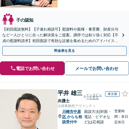
子の認知
【初回面談無料】【子連れ相談可】慰謝料や親権・養育費、財産分与
など一人ひとりに合った解決策をご提案。調停では粘り強く対応【不
貞の慰謝料請求】初回面談で有効な証拠を集めるためのアドバイスを
します。お気軽にご相談ください
料金表を見る
電話でお問い合わせ
メールでお問い合わせ
平井 雄三
東京都
インタビュ
ーを見る
弁護士
法律事務所アヴァンティ
営業時
川崎市中原
面談方法(対面・
区
からも相
電話・ビデオな
間：本日
談受付中
ど)は応相談
定休日