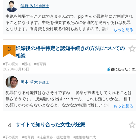
俣野 政紀
弁護士
中絶を強要することはできませんので、pipiさんが最終的にご判断され
ることになります。中絶を強要するために脅迫的な発言があれば犯罪
となります。養育費も受け取る権利もありますので、認知等につきお
相手がきちんと対応しないのであれば弁護士にご相談されることをお
勧めします。
3
妊娠後の相手特定と認知手続きの方法についての
相談
#子の認知
#親権
#養育費
2023年3月16日
役にたった
21
岡本 卓大
弁護士
犯罪になる可能性はなさそうですね。 警察が捜査をしてくれることは
無さそうです。 捜索願いを出す･･･うーん、これも難しいかな。 相手
の顔しかわからないとなると、なかなか特定は難しいですね。 お役に
立てず、すみません。
4
サイトで知り合った女性が妊娠
#子の認知
#養育費
#児童買春・援助交際
#離婚書類作成