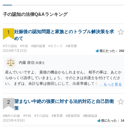
子の認知の法律Q&Aランキング
1
妊娠後の認知問題と家族とのトラブル解決策を求
めて
#子の認知
#中絶
#婚約破棄
#モラハラ
#養育費
2019年7月22日
役にたった
242
内藤 政信
弁護士
産んでいいですよ。 最後の機会かもしれません。 相手の事は、あとか
らゆっくり請求していきましょう。 そのときは弁護士を付けてくださ
い。 まずは、余計な事は後回しにして、出産準備してください。
2
望まない中絶の強要に対する法的対応と自己防衛
策
#婚外の妊娠
#中絶
#子の認知
#養育費
#親族関係
#離婚協議
2023年4月9日
役にたった
14