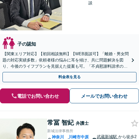
談
子の認知
【関東エリア対応】【初回相談無料】【WEB面談可】「離婚・男女問
題の対応実績多数」依頼者様の悩みに耳を傾け、共に問題解決を図
り、今後のライフプランを見据えた提案も可。「不貞慰謝料請求の減
額交渉の経験豊富」【休日・夜間相談可】【完全個室相談】
料金表を見る
電話でお問い合わせ
メールでお問い合わせ
常冨 智紀
弁護士
新城法律事務所
武蔵新城駅
から徒歩2
神奈川
川崎市中原