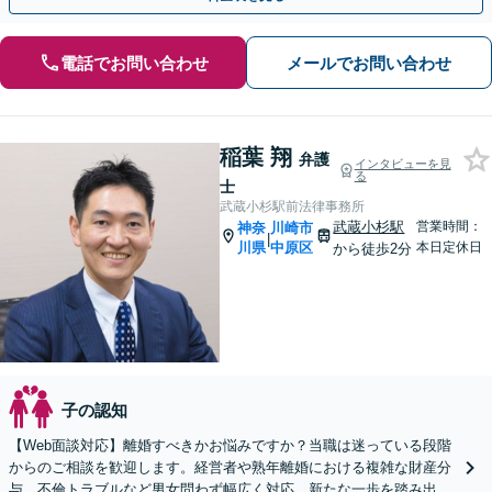
電話でお問い合わせ
メールでお問い合わせ
稲葉 翔
弁護
インタビューを見
る
士
武蔵小杉駅前法律事務所
武蔵小杉駅
営業時間：
神奈
川崎市
|
川県
中原区
本日定休日
から徒歩2分
子の認知
【Web面談対応】離婚すべきかお悩みですか？当職は迷っている段階
からのご相談を歓迎します。経営者や熟年離婚における複雑な財産分
与、不倫トラブルなど男女問わず幅広く対応。新たな一歩を踏み出す