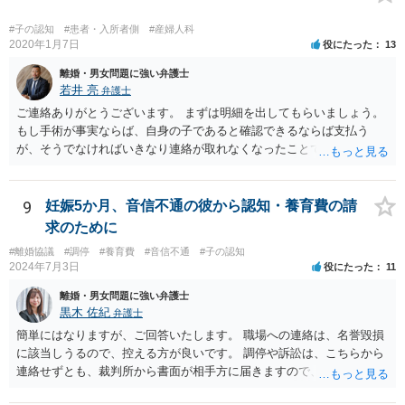
#子の認知
#患者・入所者側
#産婦人科
2020年1月7日
役にたった
13
離婚・男女問題に強い弁護士
若井 亮
弁護士
ご連絡ありがとうございます。 まずは明細を出してもらいましょう。
もし手術が事実ならば、自身の子であると確認できるならば支払う
が、そうでなければいきなり連絡が取れなくなったことで不信感もあ
るし、自身の子であるか疑問に残る点もあるので、支払えないと回答
してはいかがでしょうか。 代理人となる場合ですが、事務所ごとにま
ちまちです。 弊所の場合、交渉をお受けするとなると20万円くらいが
9
妊娠5か月、音信不通の彼から認知・養育費の請
多いかと思います。
求のために
#離婚協議
#調停
#養育費
#音信不通
#子の認知
2024年7月3日
役にたった
11
離婚・男女問題に強い弁護士
黒木 佐紀
弁護士
簡単にはなりますが、ご回答いたします。 職場への連絡は、名誉毀損
に該当しうるので、控える方が良いです。 調停や訴訟は、こちらから
連絡せずとも、裁判所から書面が相手方に届きますので、連絡不要で
す。 ご要望は認知や養育費の請求でしょうか？ 任意に応じてもらえな