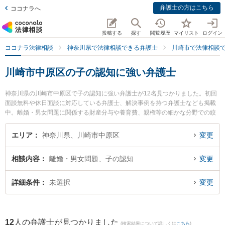
弁護士の方はこちら
ココナラへ
投稿する
探す
閲覧履歴
マイリスト
ログイン
ココナラ法律相談
神奈川県で法律相談できる弁護士
川崎市で法律相談
川崎市中原区の子の認知に強い弁護士
神奈川県の川崎市中原区で子の認知に強い弁護士が12名見つかりました。初回
面談無料や休日面談に対応している弁護士、解決事例を持つ弁護士なども掲載
中。離婚・男女問題に関係する財産分与や養育費、親権等の細かな分野での絞
り込み検索もでき便利です。特に三愛川崎法律事務所の原 雅紀弁護士や橋本崇
法律事務所の橋本 崇弁護士、武蔵小杉駅前法律事務所の稲葉 翔弁護士のプロフ
エリア
神奈川県、川崎市中原区
変更
ィール情報や弁護士費用、強みなどが注目されています。『川崎市中原区で土
日や夜間に発生した子の認知のトラブルを今すぐに弁護士に相談したい』『子
相談内容
離婚・男女問題、子の認知
変更
の認知のトラブル解決の実績豊富な近くの弁護士を検索したい』『初回相談無
料で子の認知を法律相談できる川崎市中原区内の弁護士に相談予約したい』な
どでお困りの相談者さんにおすすめです。
詳細条件
未選択
変更
12
人の弁護士が見つかりました
(検索結果について詳しくは
こちら
)