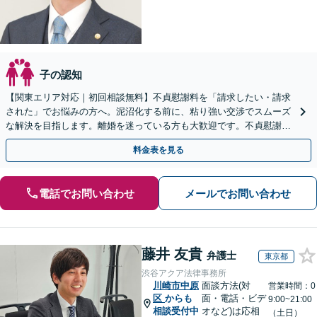
子の認知
【関東エリア対応｜初回相談無料】不貞慰謝料を「請求したい・請求
された」でお悩みの方へ。泥沼化する前に、粘り強い交渉でスムーズ
な解決を目指します。離婚を迷っている方も大歓迎です。不貞慰謝料
請求に強い弁護士にお任せください！【夜間や休日相談可】
料金表を見る
電話でお問い合わせ
メールでお問い合わせ
藤井 友貴
弁護士
東京都
渋谷アクア法律事務所
川崎市中原
面談方法(対
営業時間：0
区
からも
面・電話・ビデ
9:00~21:00
相談受付中
オなど)は応相
（土日）