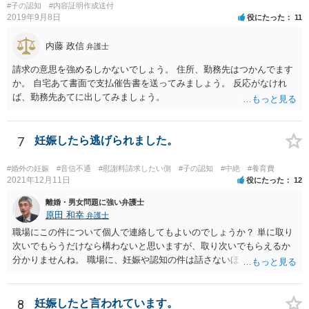
関わりが不可欠となると思われますので、一度話し合った上で、法律
#子の認知
#内容証明作成送付
事務所へ早めのご相談をされたほうがよろしいかと思います。
2019年9月8日
役にたった
11
内藤 政信
弁護士
請求の意思を強めるしかないでしょう。 住所、勤務先はつかんでます
か。 自宅あて書面で支払催告書を送ってみましょう。 反応がなけれ
ば、勤務先あてに出してみましょう。
7
妊娠したら逃げられました。
#婚外の妊娠
#音信不通
#慰謝料請求したい側
#子の認知
#中絶
#養育費
2021年12月11日
役にたった
12
離婚・男女問題に強い弁護士
原田 和幸
弁護士
職場にこの件について個人で連絡してもよいのでしょうか？ 単に取り
次いでもらうだけなら構わないと思いますが、取り次いでもらえるか
分かりませんね。 職場に、妊娠や認知の件は話さないほうがよいと思
います。 それとも弁護士を通すべきなのでしょうか？ 相談者で対応が
難しいと思われれば、弁護士に入ってもらうことも検討されてくださ
い。 一度、お近くの弁護士に相談されてみてもよいと思います。
8
妊娠したと言われています。