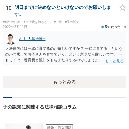
いのであれば、調停や訴訟をするしかないかと思います。
10
明日までに決めないといけないのでお願いしま
す。
#婚外の妊娠
#生活費を渡さない
#中絶
#子の認知
2022年3月11日
役にたった
6
村山 大基
弁護士
＞法律的には一緒に育てるのが厳しいですか？ 一緒に育てる、という
のが同居してお子さんを育てていく、という意味なら厳しいです。 ＞
もしくは、養育費と認知をもらえたりするのでしょうか、 相手が認知
を拒む場合、調停や裁判などの手続きで認知を求める必要がありま
す。 また、認知されたことを前提に、父親として子を養う義務があり
ますので、 養育費を請求できます。 ただ、極端な話相手に収入がなか
もっとみる
ったり、行方不明だったりすると、実際上の回収が難しい可能性はあ
ります。
子の認知に関連する法律相談コラム
離婚・男女問題