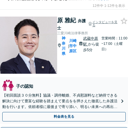
12件中 1-12件を表示
原 雅紀
弁護
インタビューを見
る
士
三愛川崎法律事務所
神
武蔵中原
営業時間：11:00
川崎
奈
~17:00（土曜
駅
から徒
市中
|
川
日）
歩5分
原区
県
子の認知
【初回面談３０分無料】協議・調停離婚、不貞慰謝料など納得できる
解決に向けて豊富な経験を踏まえて要点をを押さえた徹底した弁護活
動を行います。依頼者様に最後まで寄り添い、明るい未来への再出発
を全力でサポートします。まずは気軽にご相談ください。
料金表を見る