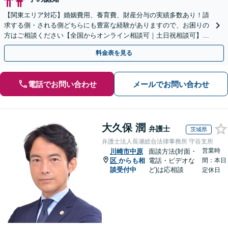
【関東エリア対応】婚姻費用、養育費、財産分与の実績多数あり！請
求する側・される側どちらにも豊富な経験がありますので、お困りの
方はご相談ください【全国からオンライン相談可｜土日祝相談可】
【サブスクプランあり／セカンドオピニオン可】
料金表を見る
電話でお問い合わせ
メールでお問い合わせ
大久保 潤
弁護士
茨城県
弁護士法人長瀬総合法律事務所 守谷支所
営業時
川崎市中原
面談方法(対面・
区
からも相
電話・ビデオな
間：本日
談受付中
ど)は応相談
定休日