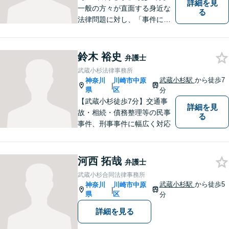
詳細を見
一般の方々が直面する身近な
る
法律問題に対し、「事件に大
きいも小さいもない」という
信念で対応しています。どん
なに小さな問題でも、真剣に
鈴木 裕史
弁護士
向き合い、最善の解決策をご
武蔵小杉法律事務所
提案します。【近隣駐車場】
武蔵小杉駅
から徒歩7
神奈川
川崎市中原
|
県
区
分
【武蔵小杉徒歩7分】交通事
詳細を見
故・相続・債務整理等の民事
る
事件、刑事事件に幅広く対応
河西 拓哉
弁護士
武蔵小杉合同法律事務所
武蔵小杉駅
から徒歩5
神奈川
川崎市中原
|
県
区
分
詳細を見る