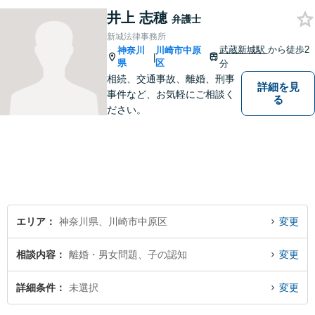
なんでも気軽に相談できる
井上 志穂
弁護士
「町のお医者さん」のような
新城法律事務所
弁護士でありたいと思ってお
武蔵新城駅
から徒歩2
神奈川
川崎市中原
|
ります。【電話相談可】
県
区
分
相続、交通事故、離婚、刑事
詳細を見
事件など、お気軽にご相談く
る
ださい。
エリア
神奈川県、川崎市中原区
変更
相談内容
離婚・男女問題、子の認知
変更
詳細条件
未選択
変更