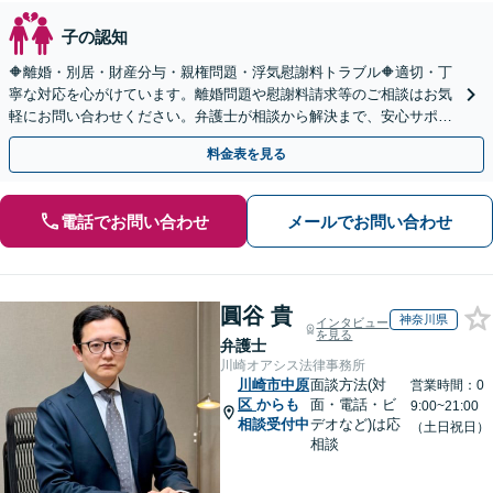
子の認知
🔶離婚・別居・財産分与・親権問題・浮気慰謝料トラブル🔶適切・丁
寧な対応を心がけています。離婚問題や慰謝料請求等のご相談はお気
軽にお問い合わせください。弁護士が相談から解決まで、安心サポー
トいたします。◤完全予約制・初回法律相談無料◢
料金表を見る
電話でお問い合わせ
メールでお問い合わせ
圓谷 貴
神奈川県
インタビュー
を見る
弁護士
川崎オアシス法律事務所
川崎市中原
面談方法(対
営業時間：0
区
からも
面・電話・ビ
9:00~21:00
相談受付中
デオなど)は応
（土日祝日）
相談