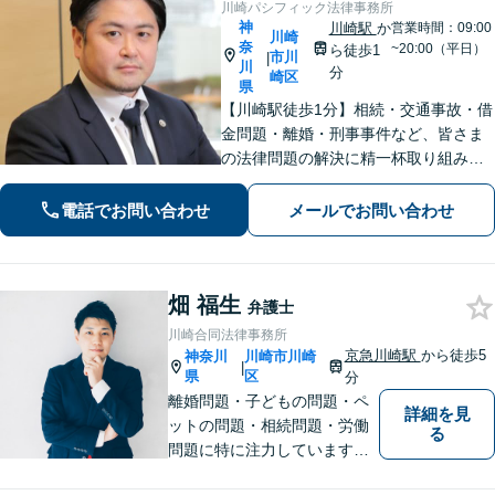
川崎パシフィック法律事務所
神
川崎駅
か
営業時間：09:00
川崎
奈
~20:00（平日）
ら徒歩1
市川
|
川
分
崎区
県
【川崎駅徒歩1分】相続・交通事故・借
金問題・離婚・刑事事件など、皆さま
の法律問題の解決に精一杯取り組みま
す。持ち前のバイタリティとフットワ
ークの軽さに自信あり。費用の負担を
電話でお問い合わせ
メールでお問い合わせ
最小限にするよう努めています。【地
元密着】クチコミ・リピーター多数。
畑 福生
弁護士
川崎合同法律事務所
京急川崎駅
から徒歩5
神奈川
川崎市川崎
|
県
区
分
離婚問題・子どもの問題・ペ
詳細を見
ットの問題・相続問題・労働
る
問題に特に注力しています。
お困りの際、お気軽にご相談