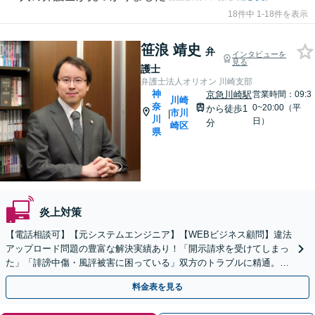
18件中 1-18件を表示
笹浪 靖史
弁
インタビューを
見る
護士
弁護士法人オリオン 川崎支部
神
京急川崎駅
営業時間：09:3
川崎
奈
0~20:00（平
から徒歩1
市川
|
川
日）
分
崎区
県
炎上対策
【電話相談可】【元システムエンジニア】【WEBビジネス顧問】違法
アップロード問題の豊富な解決実績あり！「開示請求を受けてしまっ
た」「誹謗中傷・風評被害に困っている」双方のトラブルに精通。迅
速対応で最短の解決を目指す【完全個室】【全国対応】
料金表を見る