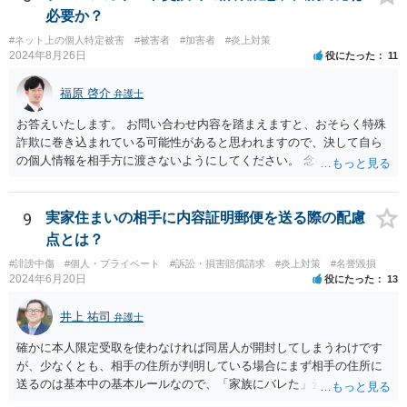
必要か？
#ネット上の個人特定被害
#被害者
#加害者
#炎上対策
2024年8月26日
役にたった
11
福原 啓介
弁護士
お答えいたします。 お問い合わせ内容を踏まえますと、おそらく特殊
詐欺に巻き込まれている可能性があると思われますので、決して自ら
の個人情報を相手方に渡さないようにしてください。 念のため、現在
のネットトラブルになっている客観的な資料を持参のうえ、最寄りの
法律事務所にて、真に応じるべき請求なのか等についてご相談いただ
くことをお勧めします。
9
実家住まいの相手に内容証明郵便を送る際の配慮
点とは？
#誹謗中傷
#個人・プライベート
#訴訟・損害賠償請求
#炎上対策
#名誉毀損
2024年6月20日
役にたった
13
井上 祐司
弁護士
確かに本人限定受取を使わなければ同居人が開封してしまうわけです
が、少なくとも、相手の住所が判明している場合にまず相手の住所に
送るのは基本中の基本ルールなので、「家族にバレた」云々の主張を
されたとしてもお門違いでしょう。 もっとも、弁護士同士で交渉を行