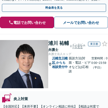
らのご相談にも対応【平日夜間面談可】
料金表を見る
電話でお問い合わせ
メールでお問い合わせ
浦川 祐輔
東京都
インタビュ
ーを見る
弁護士
弁護士法人エッグ
川崎市川崎
面談方法(対
営業時間：0
区
からも
面・電話・ビデ
0:00~23:59
相談受付中
オなど)は応相
（平日）
談
炎上対策
【全国対応】【来所不要】【オンライン相談に特化】【相談は何度で