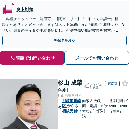
炎上対策
【各種チャットツール利用可】【関東エリア】「これって弁護士に相
談すべき？」と迷ったら、まずはネット法務に強い当職にご相談くだ
さい。最新の開示命令手続を駆使し、誹謗中傷や風評被害を根本から
解決します。最終的な終結を見据えて適切に対応します。
料金表を見る
電話でお問い合わせ
メールでお問い合わせ
杉山 成榮
東京都
インタビュ
ーを見る
弁護士
杉山法律事務所
川崎市川崎
面談方法(対
営業時間：0
区
からも
面・電話・ビデ
9:00~18:00
相談受付中
オなど)は応相
（平日）
談