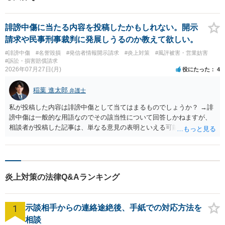
誹謗中傷に当たる内容を投稿したかもしれない。開示
請求や民事刑事裁判に発展しうるのか教えて欲しい。
#誹謗中傷
#名誉毀損
#発信者情報開示請求
#炎上対策
#風評被害・営業妨害
#訴訟・損害賠償請求
2026年07月27日(月)
役にたった
4
稲葉 進太郎
弁護士
私が投稿した内容は誹謗中傷として当てはまるものでしょうか？ →誹
謗中傷は一般的な用語なのでその該当性について回答しかねますが、
相談者が投稿した記事は、単なる意見の表明といえる可能性が高く、
権利侵害が認められる可能性は低いと存じます。 もし当てはまるとし
て、開示請求が認められたり、民事裁判や刑事裁判に発展しうるもの
でしょうか？ →権利侵害や、名誉毀損・侮辱に該当する可能性が低い
ため、民事裁判や刑事裁判に発展することはあまり考えられないよう
炎上対策の法律Q&Aランキング
に思われます。
1
示談相手からの連絡途絶後、手紙での対応方法を
相談