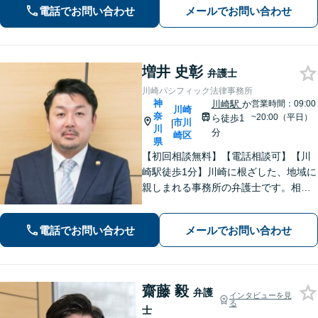
げる「レスポンスの速さ」と「二人三
電話でお問い合わせ
メールでお問い合わせ
脚」の姿勢で解決まで伴走いたします
ので安心してお任せください。【WEB
面談】
増井 史彰
弁護士
川崎パシフィック法律事務所
神
川崎駅
か
営業時間：09:00
川崎
奈
~20:00（平日）
ら徒歩1
市川
|
川
分
崎区
県
【初回相談無料】【電話相談可】【川
崎駅徒歩1分】川崎に根ざした、地域に
親しまれる事務所の弁護士です。相
続・交通事故・借金問題など親身にな
って対応致します。クチコミ・リピー
電話でお問い合わせ
メールでお問い合わせ
ターの方多数。お気軽にご相談くださ
い。
齋藤 毅
弁護
インタビューを見
る
士