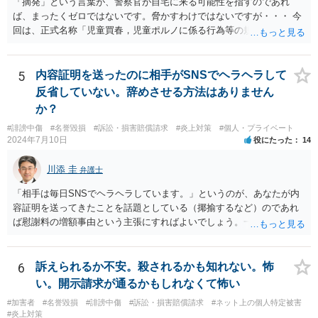
「摘発」という言葉が、警察官が自宅に来る可能性を指すのであれ
ば、まったくゼロではないです。脅かすわけではないですが・・・ 今
回は、正式名称「児童買春，児童ポルノに係る行為等の規制及び処罰
並びに児童の保護等に関する法律」の単純所持罪が成立する可能性が
あります。 自分の意思でダウンロードした時点で所持したことになる
ため、厳密に言えば動画を消去しても犯罪は既に成立してしまってい
5
内容証明を送ったのに相手がSNSでヘラヘラして
ます。また、捜査の過程で、販売履歴やダウンロードした先を警察が
反省していない。辞めさせる方法はありません
把握することもあり得ます。 ただし、現に動画を消去している場合
か？
は、自宅に警察官が来る・家宅捜索をされる可能性はあっても、逮捕
#誹謗中傷
#名誉毀損
#訴訟・損害賠償請求
#炎上対策
#個人・プライベート
や起訴されることはまずないでしょう。 したがって、「前歴」はつい
2024年7月10日
役にたった
14
ても「前科」がつくことはありません。
川添 圭
弁護士
「相手は毎日SNSでヘラヘラしています。」というのが、あなたが内
容証明を送ってきたことを話題としている（揶揄するなど）のであれ
ば慰謝料の増額事由という主張にすればよいでしょう。一方、単に内
容証明を送ってもこれまでと変わらず明るい態度で投稿を続けている
というだけである場合は精神的苦痛との因果関係が問題になってきま
す。いずれにせよ、弁護士へ依頼しておられるようですので、反省の
6
訴えられるか不安。殺されるかも知れない。怖
態度がないと感じるのであれば、すみやかに訴訟へ踏み切るべきでし
い。開示請求が通るかもしれなくて怖い
ょう。
#加害者
#名誉毀損
#誹謗中傷
#訴訟・損害賠償請求
#ネット上の個人特定被害
#炎上対策