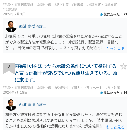
#訴訟・損害賠償請求
#誹謗中傷
#炎上対策
#被害者
#風評被害・営業妨害
#名誉毀損
2024年7月3日
役にたった
21
西浦 嘉博
弁護士
郵便局では、相手方の住所に郵便が配達されたか否かを確認すること
ができる配送方法が複数存在します（特定記録、配達記録、書留な
ど）。 郵便局の窓口で相談し、コストを踏まえて配送方法を選択され
てください。 また、付言しますが、相手方の実家に書面を送付する場
合、相手方本人以外の家族や親族等の目に触れる可能性があります。
書面の内容につき、そういった配慮を元に検討されてみてください。
2
内容証明を送ったら示談の条件について検討する
これで回答を終わります。
と言った相手がSNSでいつも通り生きている。頭
に来ます。
#訴訟・損害賠償請求
#誹謗中傷
#名誉毀損
#個人・プライベート
#炎上対策
2024年7月18日
役にたった
16
西浦 嘉博
弁護士
相手方が通常検討に要する十分な期間が経過したら、法的措置を講じ
ることを真剣に検討されてみてはいかがでしょうか。 請求原因が何か
分かりませんので概括的な説明になりますが、訴訟係属後、判決を得