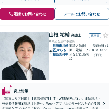
電話でお問い合わせ
メールでお問い合わせ
山根 祐輔
弁護士
東京都
片岡総合法律事務所
川崎市川崎
面談方法(対
営業時間：1
区
からも
面・電話・ビデ
0:00~18:00
相談受付中
オなど)は応相
（平日）
談
炎上対策
【関東エリア対応】【電話相談可】IT・WEB業界に強い。削除請求・
発信者情報開示請求はお任せ。Web・アプリ上のサービスを始める際
の法的なアドバイスに対応。Zoom、Teams、webexの使用で、全国か