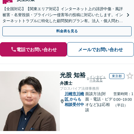
【全国対応】【関東エリア対応】インターネット上の誹謗中傷・風評
被害・名誉毀損・プライバシー侵害等の投稿に対応いたします。イン
ターネットトラブルに特化した顧問契約プラン有。法人・個人問わず
お気軽にご相談下さい。【オンライン相談可】
料金表を見る
電話でお問い合わせ
メールでお問い合わせ
光股 知裕
東京都
インタビュ
ーを見る
弁護士
プロスパイア法律事務所
川崎市川崎
面談方法(対
営業時間：1
区
からも
面・電話・ビデ
0:00~19:00
相談受付中
オなど)は応相
（平日）
談