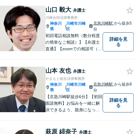
ください。
山口 毅大
弁護士
川崎合同法律事務所
京急川崎駅
から徒歩5
神奈川
川崎市川崎
|
県
区
分
初回電話相談無料（数分程度
詳細を見
の簡単なご相談）】【弁護士
る
直通】【zoomでの相談可（有
料）】【夜間，休日，年末年
始相談可】市民に寄り添った
「街医者」のような弁護士
山本 友也
弁護士
やまもと総合法律事務所
京急川崎駅
から徒歩8
神奈川
川崎市川崎
|
県
区
分
【京急川崎駅徒歩6分】【初回
詳細を見
面談無料】お悩みを一緒に解
る
決できるよう、親身になっ
て、丁寧にご対応させて頂く
よう心掛けております。交通
事故／相続／離婚／労働／債
萩原 緋奈子
弁護士