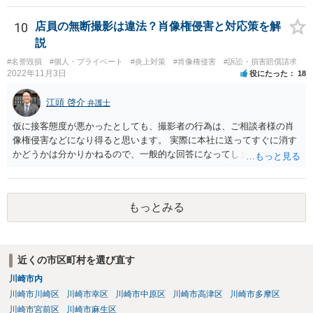
う場合、相手の自宅へ送ってトラブルが家人に発覚することを避ける
配慮から、代理人事務所へ要求内容をFAXしたりという工夫をするこ
10
店員の無断撮影は違法？肖像権侵害と対応策を解
ともありますが、内容証明郵便はそういうわけにはいかないため、原
説
則通りの対応で差し支えないと思います。
#名誉毀損
#個人・プライベート
#炎上対策
#肖像権侵害
#訴訟・損害賠償請求
2022年11月3日
役にたった
18
江頭 啓介
弁護士
仮に接客態度が悪かったとしても、撮影者の行為は、ご相談者様の肖
像権侵害などになり得ると思います。 実際に本社に送ってすぐに消す
かどうかは分かりかねるので、一般的な回答になってしまいますが、
本社に送ったり、SNSにあげたりした場合は慰謝料の請求もできる可
能性があります。そのようなことがあった場合には、お近くの弁護士
に相談するのがよいと思います。
もっとみる
近くの市区町村を選び直す
川崎市内
川崎市川崎区
川崎市幸区
川崎市中原区
川崎市高津区
川崎市多摩区
川崎市宮前区
川崎市麻生区