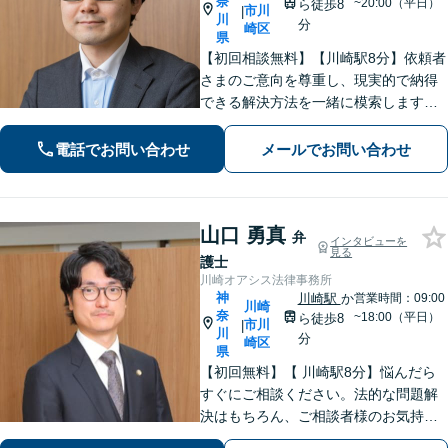
奈
~20:00（平日）
ら徒歩8
市川
|
川
分
崎区
県
【初回相談無料】【川崎駅8分】依頼者
さまのご意向を尊重し、現実的で納得
できる解決方法を一緒に模索します
【離婚問題】調停・訴訟対応に豊富な
実績あり。人生の再出発を全力で応援
電話でお問い合わせ
メールでお問い合わせ
いたします【借金問題】状況を整理
し、最適な解決方法を提案します【休
日面談可】
山口 勇真
弁
インタビューを
見る
護士
川崎オアシス法律事務所
神
川崎駅
か
営業時間：09:00
川崎
奈
~18:00（平日）
ら徒歩8
市川
|
川
分
崎区
県
【初回無料】【 川崎駅8分】悩んだら
すぐにご相談ください。法的な問題解
決はもちろん、ご相談者様のお気持ち
まで徹底サポートします。不安を和ら