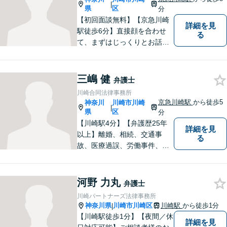
|
まずに、是非ご相談くださ
県
区
分
い。
【初回面談無料】【京急川崎
詳細を見
駅徒歩6分】直接顔を合わせ
る
て、まずはじっくりとお話を
伺います。個人・法人ともに
対応可能です。依頼者さまに
とって納得のいく最善の解決
三嶋 健
弁護士
を目指し、誠意を持って対応
川崎合同法律事務所
いたします。【土日祝対応/要
京急川崎駅
から徒歩5
神奈川
川崎市川崎
|
予約】
県
区
分
【川崎駅4分】【弁護歴25年
詳細を見
以上】離婚、相続、交通事
る
故、医療過誤、労働事件、会
社事件など、幅広い分野で実
績あり！日々勉強を怠らず、
皆様を守れるよう尽力してい
河野 力丸
弁護士
ます。人権を守りながら社会
川崎パートナーズ法律事務所
の役に立つことがやりがいで
神奈川県
川崎市川崎区
川崎駅
から徒歩1分
|
す。【後払いOK】
【川崎駅徒歩1分】【夜間／休
詳細を見