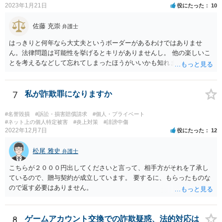
2023年1月21日
役にたった
10
佐藤 充崇
弁護士
はっきりと何年なら大丈夫というボーダーがあるわけではありませ
ん。法律問題は可能性を挙げるとキリがありませんし。 他の楽しいこ
とを考えるなどして忘れてしまったほうがいいかも知れませんね。
7
私が詐欺罪になりますか
#名誉毀損
#訴訟・損害賠償請求
#個人・プライベート
#ネット上の個人特定被害
#炎上対策
#誹謗中傷
2022年12月7日
役にたった
12
松尾 雅史
弁護士
こちらが２０００円出してくださいと言って、相手方がそれを了承し
ているので、贈与契約が成立しています。 要するに、もらったものな
ので返す必要はありません。
8
ゲームアカウント交換での詐欺疑惑、法的対応は