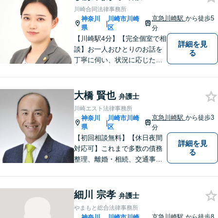
務整理／刑事事件／企業法務
川崎合同法律事務所
など、幅広く対応。【当日／
京急川崎駅
から徒歩5
神奈川
川崎市川崎
|
夜間／休日対応可能】お気軽
県
区
分
にご相談下さい。
【川崎駅4分】【完全個室で相
詳細を見
談】お一人おひとりのお話を
る
丁寧に伺い、状況に応じた解
決策を分かりやすくご提案し
ます。 環境やお金のことで、
これからの人生を諦めなくて
大橋 賢也
弁護士
済むよう、精一杯お手伝いさ
川崎エスト法律事務所
せていただきます。【休日・
京急川崎駅
から徒歩3
神奈川
川崎市川崎
|
夜間面談可】
県
区
分
【初回相談無料】【休日夜間
詳細を見
対応可】これまで多数の債務
る
整理、離婚・相続、交通事
故、消費者被害、刑事事件等
を扱ってきました。また、破
産管財人や成年後見人等、裁
細川 宗孝
弁護士
判所から依頼を受ける事件も
やまもと総合法律事務所
多数経験しています。1人で悩
京急川崎駅
から徒歩8
神奈川
川崎市川崎