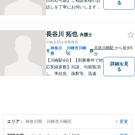
日対応可能】ご相談者様のお
る
話しを丁寧にお伺いします。
離婚問題／相続問題／交通事
故／借金問題／インターネッ
ト問題など、幅広い法律トラ
長谷川 拓也
ブルに対応可能。【明確な料
弁護士
金体系】法律トラブルでお悩
川崎合同法律事務所
みの方は、お気軽にご相談く
京急川崎駅
から徒歩5
神奈川
川崎市川崎
|
ださい。
県
区
分
【川崎駅4分】【刑事事件で対
詳細を見
応実績多数】示談、勾留取消
る
し、準抗告、保釈等、迅速な
社会復帰ができるよう、誠心
誠意努めます。否認事件や迅
速な対応が求められる場合に
は、複数名の弁護士で対応い
たします。まずはお気軽にご
相談を！
エリア
神奈川県、川崎市川崎区
変更