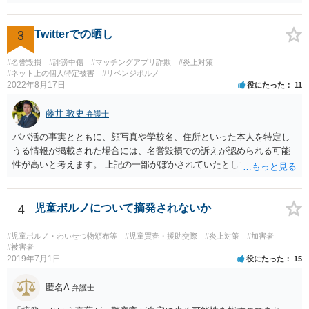
られたら強制執行を行うことも可能です。
3
Twitterでの晒し
#名誉毀損
#誹謗中傷
#マッチングアプリ詐欺
#炎上対策
#ネット上の個人特定被害
#リベンジポルノ
2022年8月17日
役にたった
11
藤井 敦史
弁護士
パパ活の事実とともに、顔写真や学校名、住所といった本人を特定し
うる情報が掲載された場合には、名誉毀損での訴えが認められる可能
性が高いと考えます。 上記の一部がぼかされていたとしても、その全
体から見て、本人を特定しうる情報が掲載されていると判断できる場
合には、同様に考えます。 よろしくお願いいたします。
4
児童ポルノについて摘発されないか
#児童ポルノ・わいせつ物頒布等
#児童買春・援助交際
#炎上対策
#加害者
#被害者
2019年7月1日
役にたった
15
匿名A
弁護士