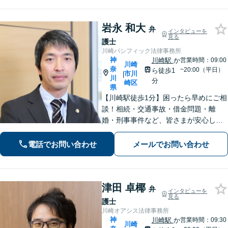
さい。
岩永 和大
弁
インタビューを
見る
護士
川崎パシフィック法律事務所
神
川崎駅
か
営業時間：09:00
川崎
奈
~20:00（平日）
ら徒歩1
市川
|
川
分
崎区
県
【川崎駅徒歩1分】困ったら早めにご相
談！相続・交通事故・借金問題・離
婚・刑事事件など、皆さまが安心して
暮らせるように問題解決に尽力しま
す。【地元密着】クチコミ・リピータ
電話でお問い合わせ
メールでお問い合わせ
ーの方も多数。「こんなことで」と思
わずにお気軽にお問い合わせ下さい。
津田 卓椰
弁
インタビューを
見る
護士
川崎オアシス法律事務所
神
川崎駅
か
営業時間：09:30
川崎