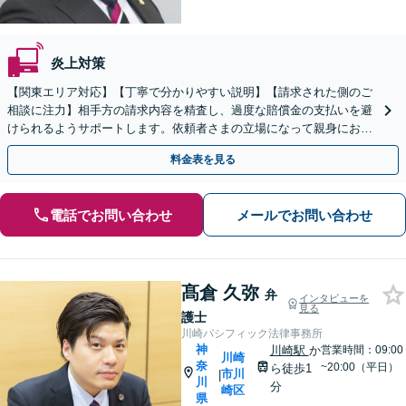
炎上対策
【関東エリア対応】【丁寧で分かりやすい説明】【請求された側のご
相談に注力】相手方の請求内容を精査し、過度な賠償金の支払いを避
けられるようサポートします。依頼者さまの立場になって親身にお話
を伺いますので、ぜひご相談ください。【WEB面談可】
料金表を見る
電話でお問い合わせ
メールでお問い合わせ
髙倉 久弥
弁
インタビューを
見る
護士
川崎パシフィック法律事務所
神
川崎駅
か
営業時間：09:00
川崎
奈
~20:00（平日）
ら徒歩1
市川
|
川
分
崎区
県