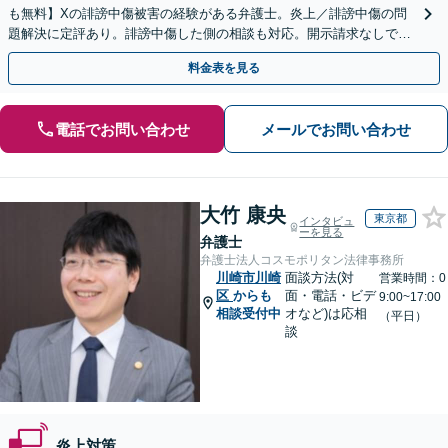
も無料】Xの誹謗中傷被害の経験がある弁護士。炎上／誹謗中傷の問
題解決に定評あり。誹謗中傷した側の相談も対応。開示請求なしで本
人の特定ができる場合もあり。
料金表を見る
電話でお問い合わせ
メールでお問い合わせ
大竹 康央
東京都
インタビュ
ーを見る
弁護士
弁護士法人コスモポリタン法律事務所
川崎市川崎
面談方法(対
営業時間：0
区
からも
面・電話・ビデ
9:00~17:00
相談受付中
オなど)は応相
（平日）
談
炎上対策