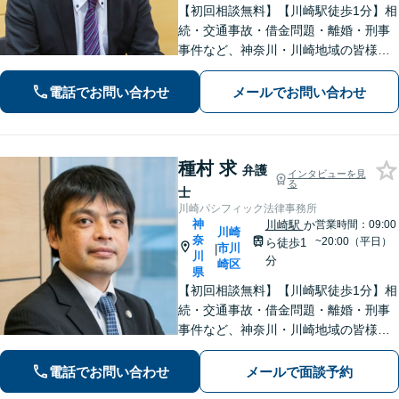
【初回相談無料】【川崎駅徒歩1分】相
続・交通事故・借金問題・離婚・刑事
事件など、神奈川・川崎地域の皆様の
法律問題を解決すべく、親身になって
取り組みます。クチコミ・リピーター
電話でお問い合わせ
メールでお問い合わせ
の方も多数。お気軽にお問い合わせ下
さい。
種村 求
弁護
インタビューを見
る
士
川崎パシフィック法律事務所
神
川崎駅
か
営業時間：09:00
川崎
奈
~20:00（平日）
ら徒歩1
市川
|
川
分
崎区
県
【初回相談無料】【川崎駅徒歩1分】相
続・交通事故・借金問題・離婚・刑事
事件など、神奈川・川崎地域の皆様の
法律問題を解決すべく、親身になって
取り組みます。クチコミ・リピーター
電話でお問い合わせ
メールで面談予約
の方も多数。お気軽にお問い合わせ下