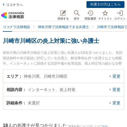
弁護士の方はこちら
ココナラへ
投稿する
探す
閲覧履歴
マイリスト
ログイン
ココナラ法律相談
神奈川県で法律相談できる弁護士
川崎市で法律相談
川崎市川崎区の炎上対策に強い弁護士
神奈川県の川崎市川崎区で炎上対策に強い弁護士が18名見つかりました。初回
面談無料や休日面談に対応している弁護士、解決事例を持つ弁護士なども掲載
中。インターネットに関係する誹謗中傷や名誉毀損、個人特定等の細かな分野
での絞り込み検索もでき便利です。特に弁護士法人オリオン 川崎支部の笹浪 靖
史弁護士や川崎パシフィック法律事務所の稲葉 進太郎弁護士、川崎パシフィッ
エリア
神奈川県、川崎市川崎区
変更
ク法律事務所の髙倉 久弥弁護士のプロフィール情報や弁護士費用、強みなどが
注目されています。『川崎市川崎区で土日や夜間に発生した炎上対策のトラブ
相談内容
インターネット、炎上対策
変更
ルを今すぐに弁護士に相談したい』『炎上対策のトラブル解決の実績豊富な近
くの弁護士を検索したい』『初回相談無料で炎上対策を法律相談できる川崎市
川崎区内の弁護士に相談予約したい』などでお困りの相談者さんにおすすめで
詳細条件
未選択
変更
す。
18
人の弁護士が見つかりました
(検索結果について詳しくは
こちら
)