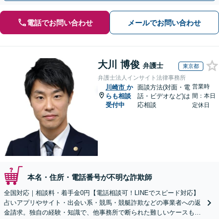
電話でお問い合わせ
メールでお問い合わせ
大川 博俊
弁護士
東京都
弁護士法人インサイト法律事務所
営業時
川崎市
か
面談方法(対面・電
らも相談
話・ビデオなど)は
間：本日
受付中
応相談
定休日
本名・住所・電話番号が不明な詐欺師
全国対応｜相談料・着手金0円【電話相談可！LINEでスピード対応】
占いアプリやサイト・出会い系・競馬・競艇詐欺などの事業者への返
金請求。独自の経験・知識で、他事務所で断られた難しいケースも解