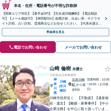
本名・住所・電話番号が不明な詐欺師
【関東エリア対応】【着手金0円】【完全成功報酬制】【電話相談
可】【メール相談可】【神田駅0分】副業詐欺、出会い系・サクラサ
イト詐欺、占い詐欺、霊感商法などお任せください。【代表弁護士が
対応】
料金表を見る
電話でお問い合わせ
メールでお問い合わせ
山﨑 倫樹
弁護士
川村篤志法律事務所
神
京急川崎
営業時間：10:00
川崎
奈
~18:00（土日祝
駅
から徒
市川
|
川
日）
歩6分
崎区
県
川崎市役所近く 【不動産】【遺産相
続・遺言】【離婚・家事事件】【中小
企業法務】を中心に取り扱っていま