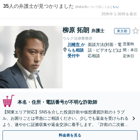
35
人の弁護士が見つかりました
(検索結果について詳しくは
こちら
)
35件中 1-30件を表示
柳原 拓朗
弁護士
東京都
ウルク法律事務所
営業時
川崎市
か
面談方法(対面・電
らも相談
話・ビデオなど)は
間：本日
受付中
応相談
定休日
本名・住所・電話番号が不明な詐欺師
【関東エリア対応】SNSを介した投資詐欺や仮想通貨詐欺のトラブ
ル、お困りごとは早急にご相談ください。少しでも返金を受けられる
よう、速やかに証拠収集や返金交渉に着手します。「詐欺の二次被
害」のご相談も対応します【初回相談無料】【Web相談可】
料金表を見る