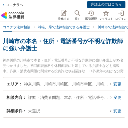
弁護士の方はこちら
ココナラへ
投稿する
探す
閲覧履歴
マイリスト
ログイン
ココナラ法律相談
神奈川県で法律相談できる弁護士
川崎市で法律相談
川崎市の本名・住所・電話番号が不明な詐欺師
に強い弁護士
神奈川県の川崎市で本名・住所・電話番号が不明な詐欺師に強い弁護士が35名
見つかりました。初回面談無料や休日面談に対応している弁護士なども掲載
中。詐欺・消費者問題に関係する投資詐欺や副業詐欺、FX詐欺等の細かな分野
での絞り込み検索もでき便利です。特に川村篤志法律事務所の山﨑 倫樹弁護士
や川崎オアシス法律事務所の山口 勇真弁護士、川崎パシフィック法律事務所の
エリア
神奈川県、川崎市川崎区、川崎市幸区、川崎市中原区、川崎市高津区、川崎市多摩区、川崎市宮前区、川崎市麻生区
変更
種村 求弁護士のプロフィール情報や弁護士費用、強みなどが注目されていま
す。『川崎市で土日や夜間に発生した本名・住所・電話番号が不明な詐欺師の
相談内容
詐欺・消費者問題、本名・住所・電話番号が不明
変更
トラブルを今すぐに弁護士に相談したい』『本名・住所・電話番号が不明な詐
欺師のトラブル解決の実績豊富な近くの弁護士を検索したい』『初回相談無料
で本名・住所・電話番号が不明な詐欺師を法律相談できる川崎市内の弁護士に
詳細条件
未選択
変更
相談予約したい』などでお困りの相談者さんにおすすめです。