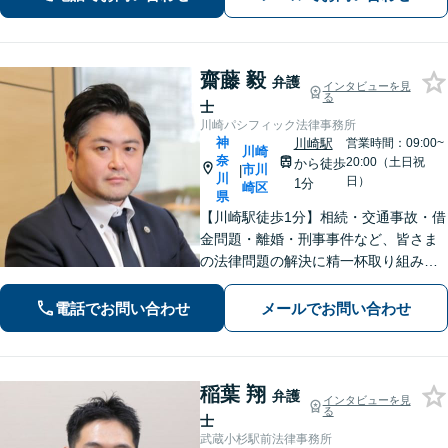
ーの方も多数。「こんなことで」と思
わずにお気軽にお問い合わせ下さい。
齋藤 毅
弁護
インタビューを見
る
士
川崎パシフィック法律事務所
神
川崎駅
営業時間：09:00~
川崎
奈
20:00（土日祝
から徒歩
市川
|
川
日）
1分
崎区
県
【川崎駅徒歩1分】相続・交通事故・借
金問題・離婚・刑事事件など、皆さま
の法律問題の解決に精一杯取り組みま
す。持ち前のバイタリティとフットワ
ークの軽さに自信あり。費用の負担を
電話でお問い合わせ
メールでお問い合わせ
最小限にするよう努めています。【地
元密着】クチコミ・リピーター多数。
稲葉 翔
弁護
インタビューを見
る
士
武蔵小杉駅前法律事務所