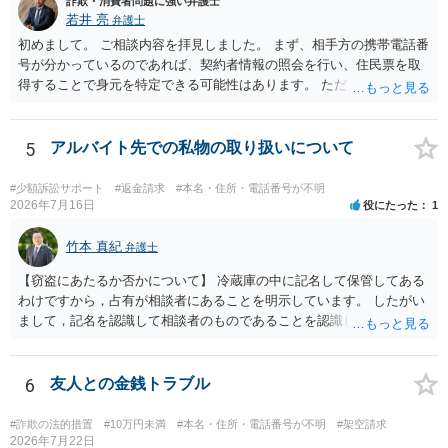
詐欺・消費者問題に強い弁護士
若井 亮
弁護士
初めまして。 ご相談内容を拝見しました。 まず、相手方の携帯電話番
号が分かっているのであれば、契約者情報の照会を行い、住民票を取
得することで身元を特定できる可能性はあります。 ただ、他人名義の
携帯電話であるなどした場合には特定に結びつけることは難しいとこ
ろです。 LINEについても、詐欺の事案であれば照会できる可能性はあ
りますが、携帯電話の番号を経由する方法より難しくなります。 身元
5
アルバイト先での私物の取り扱いについて
を特定した後は、返金の理屈があるかどうかを確認していきます。 基
本的に贈与に該当する場合には返金請求ができません。 詐欺を含め、
#少額訴訟サポート
#返金請求
#本名・住所・電話番号が不明
当方に返金の理屈があるかどうかを確認していきます。 さらに、渡し
2026年7月16日
役にたった
1
た金額について、裏付けがあるかどうかも精査します。 上記を経て、
身元の特定、返金の理屈があると判断できるのであれば、まずは交渉
竹本 真紀
弁護士
からスタートすることになるでしょう。 ご理解のとおり、詐欺である
【窃盗にあたるか否かについて】 冷蔵庫の中に記名して保管してある
ことの立証は簡単ではありません。 刑事事件化が出来るのであれば、
わけですから，占有が相談者にあることを明示しています。 したがい
返金交渉で有利になる可能性がありますが、民事上の詐欺の立証以上
まして，記名を認識して相談者のものであることを認識していながら
に難しいところがあります。 こちらについては、一度、最寄りの警察
持ち出した場合には，相談者の占有を奪ったことになりますから，窃
署に被害相談をするようにしてください。 具体的な見通しに関して
盗罪が成立します。 しかし，窃盗罪は，故意犯です。 過失犯の場合に
は、証拠を拝見する必要があるため、直接弁護士にご相談された方が
は，窃盗罪は成立しません。処罰規定がないからです。 おそらく，持
6
友人との金銭トラブル
良いかと思います。
ち出した方は，相談者の記名に気づかず，自分のものと間違えて持ち
出してしまったのでしょう。 残っているのが無記名（つまり，自分の
#詐欺の法的措置
#10万円未満
#本名・住所・電話番号が不明
#架空請求
物に記名していない）のようですから，記名を気にしていない方だと
2026年7月22日