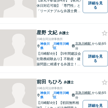
【新丸子駅徒歩4分】【夜間／
詳細を見
休日対応可能】「専門性」と
る
「リーズナブルな弁護士費
用」の両立をポリシーにして
います。地域密着型の事務所
として、地域に愛される法律
星野 文紀
事務所を目指しています。
弁護士
【初回面談無料】法律トラブ
川崎合同法律事務所
ルでお悩みの方は、お気軽に
京急川崎駅
から徒歩5
神奈川
川崎市川崎
|
ご相談ください。
県
区
分
【川崎駅4分】【5年間建設会
詳細を見
社勤務経験あり】不動産・建
る
築問題に精通する弁護士！依
頼者様の権利を守るために全
力を尽くします。これまで培
ってきた知見と交渉力で、納
前田 ちひろ
弁護士
得の解決を目指します！【弁
川崎合同法律事務所
護歴10年以上】
京急川崎駅
から徒歩5
神奈川
川崎市川崎
|
県
区
分
【川崎駅4分】【初回無料相
詳細を見