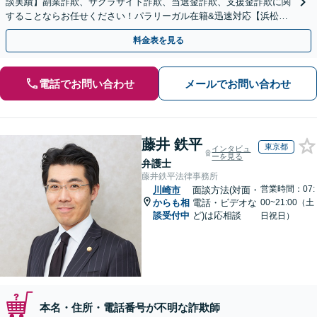
談実績】副業詐欺、サクラサイト詐欺、当選金詐欺、支援金詐欺に関
することならお任せください！パラリーガル在籍&迅速対応【浜松町
駅1分】※結婚詐欺・ロマンス詐欺に関するご相談はお断り
料金表を見る
電話でお問い合わせ
メールでお問い合わせ
藤井 鉄平
東京都
インタビュ
ーを見る
弁護士
藤井鉄平法律事務所
営業時間：07:
川崎市
面談方法(対面・
からも相
電話・ビデオな
00~21:00（土
談受付中
ど)は応相談
日祝日）
本名・住所・電話番号が不明な詐欺師