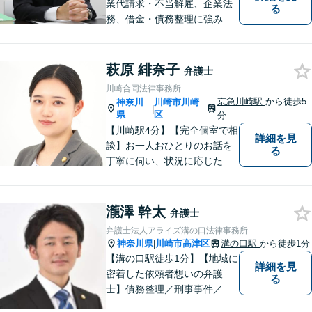
業代請求・不当解雇、企業法
る
務、借金・債務整理に強み。
労働時間の証拠がメモだけで
も残業代の回収経験アリ。お
電話、メール関わらず素早い
萩原 緋奈子
弁護士
レスポンスを心がけていま
川崎合同法律事務所
す。【初回の面談無料】【営
京急川崎駅
から徒歩5
神奈川
川崎市川崎
|
業時間外や土日の相談も可】
県
区
分
【川崎駅4分】【完全個室で相
詳細を見
談】お一人おひとりのお話を
る
丁寧に伺い、状況に応じた解
決策を分かりやすくご提案し
ます。 環境やお金のことで、
これからの人生を諦めなくて
瀧澤 幹太
弁護士
済むよう、精一杯お手伝いさ
弁護士法人アライズ溝の口法律事務所
せていただきます。【休日・
神奈川県
川崎市高津区
溝の口駅
から徒歩1分
|
夜間面談可】
【溝の口駅徒歩1分】【地域に
詳細を見
密着した依頼者想いの弁護
る
士】債務整理／刑事事件／離
婚／相続など、幅広い分野の