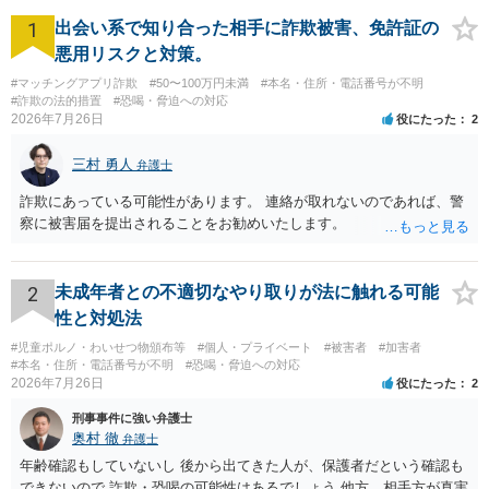
1
出会い系で知り合った相手に詐欺被害、免許証の
悪用リスクと対策。
#マッチングアプリ詐欺
#50〜100万円未満
#本名・住所・電話番号が不明
#詐欺の法的措置
#恐喝・脅迫への対応
2026年7月26日
役にたった
2
三村 勇人
弁護士
詐欺にあっている可能性があります。 連絡が取れないのであれば、警
察に被害届を提出されることをお勧めいたします。
2
未成年者との不適切なやり取りが法に触れる可能
性と対処法
#児童ポルノ・わいせつ物頒布等
#個人・プライベート
#被害者
#加害者
#本名・住所・電話番号が不明
#恐喝・脅迫への対応
2026年7月26日
役にたった
2
刑事事件に強い弁護士
奥村 徹
弁護士
年齢確認もしていないし 後から出てきた人が、保護者だという確認も
できないので 詐欺・恐喝の可能性はあるでしょう 他方、相手方が真実