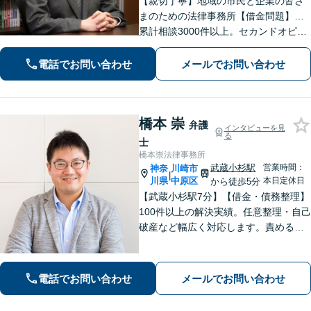
【親切丁寧】地域の市民と企業の皆さ
まのための法律事務所【借金問題】…
累計相談3000件以上。セカンドオピニ
オンもお任せ！【交通事故】…示談金
額の無料診断サービスあり！ご相談は
電話でお問い合わせ
メールでお問い合わせ
何度でも無料です。【夜間・土日面
談】【京急川崎駅1分】
橋本 崇
弁護
インタビューを見
る
士
橋本崇法律事務所
武蔵小杉駅
営業時間：
神奈
川崎市
|
川県
中原区
本日定休日
から徒歩5分
【武蔵小杉駅7分】【借金・債務整理】
100件以上の解決実績。任意整理・自己
破産など幅広く対応します。責めるこ
とは一切しません。些細なことでもお
話ください【労働・雇用】固定残業代
請求について裁判実績あり【完全個
電話でお問い合わせ
メールでお問い合わせ
室】【土日祝日面談可】