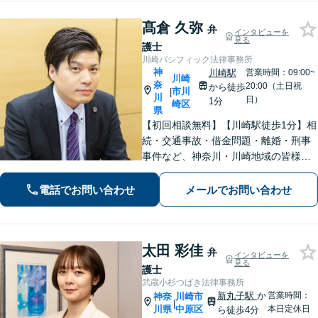
髙倉 久弥
弁
インタビューを
見る
護士
川崎パシフィック法律事務所
神
川崎駅
営業時間：09:00~
川崎
奈
20:00（土日祝
から徒歩
市川
|
川
日）
1分
崎区
県
【初回相談無料】【川崎駅徒歩1分】相
続・交通事故・借金問題・離婚・刑事
事件など、神奈川・川崎地域の皆様の
法律問題を解決すべく、親身になって
取り組みます。クチコミ・リピーター
電話でお問い合わせ
メールでお問い合わせ
の方も多数。お気軽にお問い合わせ下
さい。
太田 彩佳
弁
インタビューを
見る
護士
武蔵小杉つばき法律事務所
新丸子駅
か
営業時間：
神奈
川崎市
|
川県
中原区
本日定休日
ら徒歩4分