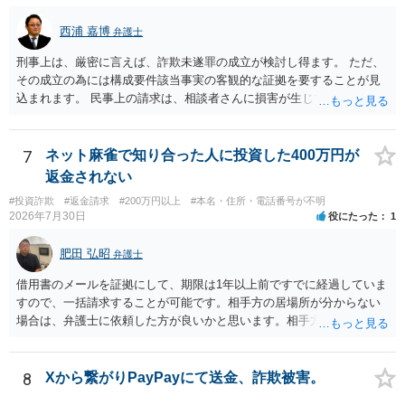
思います。 この場合は，過失にすぎませんから，窃盗罪は成立せず，
刑事的処罰を求めることはできません。 【弁償してもらうことは可能
西浦 嘉博
弁護士
か】 刑事ではなく民事の場合，不法行為に基づく損害賠償請求が問題
刑事上は、厳密に言えば、詐欺未遂罪の成立が検討し得ます。 ただ、
となります。 不法行為に基づく損害賠償請求は，故意だけではなく過
その成立の為には構成要件該当事実の客観的な証拠を要することが見
失も対象となります。 したがいまして，弁償してもらうことは可能で
込まれます。 民事上の請求は、相談者さんに損害が生じていない以
す。 ただし，間違えた方が誰かわかることが重要にはなります。
上、困難な様に思われます。 より詳細な事項についてお聞きになりた
い場合、最寄りの法律事務所での相談を検討ください。 上記、ご参考
ください。
7
ネット麻雀で知り合った人に投資した400万円が
返金されない
#投資詐欺
#返金請求
#200万円以上
#本名・住所・電話番号が不明
2026年7月30日
役にたった
1
肥田 弘昭
弁護士
借用書のメールを証拠にして、期限は1年以上前ですでに経過していま
すので、一括請求することが可能です。相手方の居場所が分からない
場合は、弁護士に依頼した方が良いかと思います。相手方の居場所が
分かるのであれば、個人でもできるかと思います。ご参考にしてくだ
さい。
8
Xから繋がりPayPayにて送金、詐欺被害。