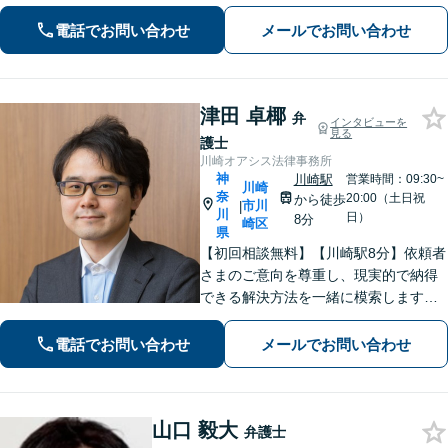
って対応致します。クチコミ・リピー
電話でお問い合わせ
メールでお問い合わせ
ターの方多数。お気軽にご相談くださ
い。
津田 卓椰
弁
インタビューを
見る
護士
川崎オアシス法律事務所
神
川崎駅
営業時間：09:30~
川崎
奈
20:00（土日祝
から徒歩
市川
|
川
日）
8分
崎区
県
【初回相談無料】【川崎駅8分】依頼者
さまのご意向を尊重し、現実的で納得
できる解決方法を一緒に模索します
【離婚問題】調停・訴訟対応に豊富な
実績あり。人生の再出発を全力で応援
電話でお問い合わせ
メールでお問い合わせ
いたします【借金問題】状況を整理
し、最適な解決方法を提案します【休
日面談可】
山口 毅大
弁護士