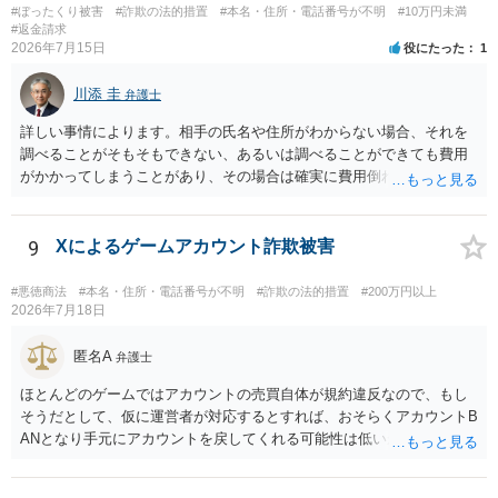
#ぼったくり被害
#詐欺の法的措置
#本名・住所・電話番号が不明
#10万円未満
#返金請求
2026年7月15日
役にたった
1
川添 圭
弁護士
詳しい事情によります。相手の氏名や住所がわからない場合、それを
調べることがそもそもできない、あるいは調べることができても費用
がかかってしまうことがあり、その場合は確実に費用倒れになりそう
です（調査費用は相手に請求できないのが原則だからです）。
9
Xによるゲームアカウント詐欺被害
#悪徳商法
#本名・住所・電話番号が不明
#詐欺の法的措置
#200万円以上
2026年7月18日
匿名A
弁護士
ほとんどのゲームではアカウントの売買自体が規約違反なので、もし
そうだとして、仮に運営者が対応するとすれば、おそらくアカウントB
ANとなり手元にアカウントを戻してくれる可能性は低いかもしれませ
ん。さらにいえば、最悪の場合、貴殿も運営者から出禁処分（登録拒
絶）を食らう可能性があります。RMTが許されているゲーム（海外の