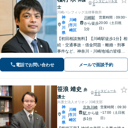
弁護
インタビューを見
る
士
川崎パシフィック法律事務所
神
川崎駅
営業時間：09:00~
川崎
奈
20:00（土日祝
から徒歩
市川
|
川
日）
1分
崎区
県
【初回相談無料】【川崎駅徒歩1分】相
続・交通事故・借金問題・離婚・刑事
事件など、神奈川・川崎地域の皆様の
法律問題を解決すべく、親身になって
取り組みます。クチコミ・リピーター
電話でお問い合わせ
メールで面談予約
の方も多数。お気軽にお問い合わせ下
さい。
笹浪 靖史
弁
インタビューを
見る
護士
弁護士法人オリオン 川崎支部
神
京急川崎
営業時間：09:30
川崎
奈
~17:00（土日祝
駅
から徒
市川
|
川
日）
歩1分
崎区
県