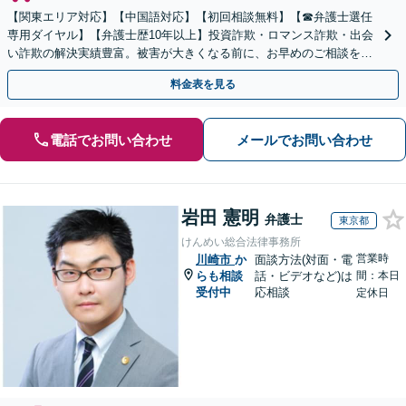
【関東エリア対応】【中国語対応】【初回相談無料】【☎︎弁護士選任
専用ダイヤル】【弁護士歴10年以上】投資詐欺・ロマンス詐欺・出会
い詐欺の解決実績豊富。被害が大きくなる前に、お早めのご相談を。
セカンドオピニオン・オンラインの対応も可能
料金表を見る
電話でお問い合わせ
メールでお問い合わせ
岩田 憲明
弁護士
東京都
けんめい総合法律事務所
営業時
川崎市
か
面談方法(対面・電
らも相談
話・ビデオなど)は
間：本日
受付中
応相談
定休日