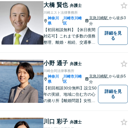
大橋 賢也
弁護士
川崎エスト法律事務所
京急川崎駅
から徒歩3
神奈川
川崎市川崎
|
県
区
分
【初回相談無料】【休日夜間
詳細を見
対応可】これまで多数の債務
る
整理、離婚・相続、交通事
故、消費者被害、刑事事件等
を扱ってきました。また、破
産管財人や成年後見人等、裁
小野 通子
弁護士
判所から依頼を受ける事件も
川崎合同法律事務所
多数経験しています。1人で悩
京急川崎駅
から徒歩5
神奈川
川崎市川崎
|
まずに、是非ご相談くださ
県
区
分
い。
【初回相談30分無料】設立50
詳細を見
年の実績、地域に住む方の心
る
の拠り所【離婚問題】女性弁
護士6名在籍 相談件数300件
以上の経験値に基づくアドバ
イスを【労働問題】労働者側
川口 彩子
弁護士
に特化 精神的なケアも視野