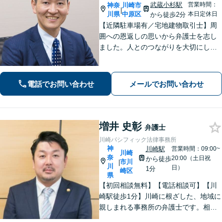
武蔵小杉駅
営業時間：
神奈
川崎市
|
川県
中原区
本日定休日
から徒歩2分
【近隣駐車場有／宅地建物取引士】周
囲への恩返しの思いから弁護士を志し
ました。人とのつながりを大切にし、
ご相談者様に丁寧に寄り添い、可能な
限り最良の結果を追求します。皆様の
力になれるよう尽力いたしますので、
電話でお問い合わせ
メールでお問い合わせ
一人で抱え込まず、まずはご相談くだ
さい。
増井 史彰
弁護士
川崎パシフィック法律事務所
神
川崎駅
営業時間：09:00~
川崎
奈
20:00（土日祝
から徒歩
市川
|
川
日）
1分
崎区
県
【初回相談無料】【電話相談可】【川
崎駅徒歩1分】川崎に根ざした、地域に
親しまれる事務所の弁護士です。相
続・交通事故・借金問題など親身にな