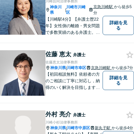
川崎合同法律事務所
に入れて、真摯に対応します
京急川崎駅
から徒歩5
神奈川
川崎市川崎
|
【京急川崎駅4分】【休日面談
県
区
分
OK】
【川崎駅4分】【弁護士歴22
詳細を見
年】女性側の離婚・男女問題
る
で多数実績のある弁護士。画
一的な対応ではなく、お一人
お一人の人生を背負っている
自覚を持ち、ご一緒に解決へ
佐藤 恵太
弁護士
の 道を考えてまいります。ま
佐藤恵太法律事務所
ずはお気軽にご相談くださ
神奈川県
川崎市幸区
京急川崎駅
から徒歩7分
|
い！【子連れ相談OK】
【初回相談無料】依頼者の方
詳細を見
のご相談に丁寧に対応し，納
る
得のいく解決を目指します。
まずはお気軽にご相談くださ
い。
外村 亮介
弁護士
川崎小杉法律事務所
神奈川県
川崎市中原区
新丸子駅
から徒歩4分
|