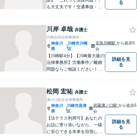
談】「これって法律問題？」
る
も大丈夫です！交通事故・債
務整理・離婚等、お困りごと
はなんでもご相談ください！
皆様が小さな違和感一つをも
川岸 卓哉
弁護士
覚えることなく、心からの笑
川崎合同法律事務所
顔とともに生活できる社会を
京急川崎駅
から徒歩5
神奈川
川崎市川崎
|
つくれるよう尽力いたしま
県
区
分
す。
【川崎駅4分】【川崎最大級の
詳細を見
法律事務所】労働事件／離婚
る
問題ならご相談ください！労
災認定や、交通事故の後遺症
認定、医療過誤事件では、医
師などとの研究会を行い、協
松岡 宏祐
弁護士
力医と連携した高いレベルで
溝の口総合法律事務所
の解決を目指します。【初回
武蔵溝ノ口駅
から徒歩5
神奈川
川崎市高津
|
面談無料】
県
区
分
【法テラス利用可】あなたの
詳細を見
お話に寄り添いながら、一緒
る
に安心できる未来を目指しま