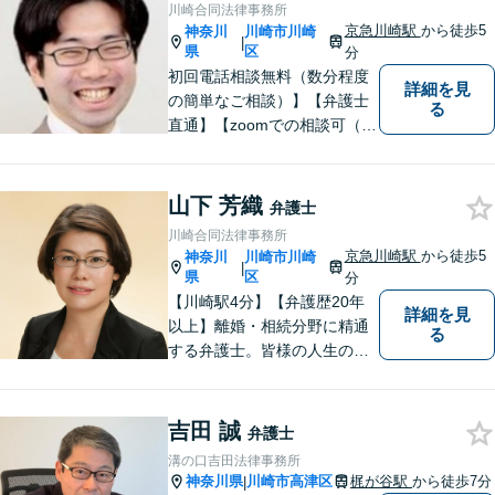
川崎合同法律事務所
京急川崎駅
から徒歩5
神奈川
川崎市川崎
|
県
区
分
初回電話相談無料（数分程度
詳細を見
の簡単なご相談）】【弁護士
る
直通】【zoomでの相談可（有
料）】【夜間，休日，年末年
始相談可】市民に寄り添った
「街医者」のような弁護士
山下 芳織
弁護士
川崎合同法律事務所
京急川崎駅
から徒歩5
神奈川
川崎市川崎
|
県
区
分
【川崎駅4分】【弁護歴20年
詳細を見
以上】離婚・相続分野に精通
る
する弁護士。皆様の人生の大
事な局面に立ち会う責任を感
じながら、日々納得の解決に
導けるよう尽力しています。
吉田 誠
弁護士
ご希望やご不安な点はお気軽
溝の口吉田法律事務所
にご相談ください。【初回無
神奈川県
川崎市高津区
梶が谷駅
から徒歩7分
|