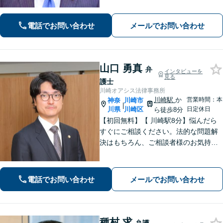
す。分かりやすい説明を心がけていま
す。ぜひご相談ください
電話でお問い合わせ
メールでお問い合わせ
山口 勇真
弁
インタビューを
見る
護士
川崎オアシス法律事務所
川崎駅
か
営業時間：本
神奈
川崎市
|
川県
川崎区
日定休日
ら徒歩8分
【初回無料】【 川崎駅8分】悩んだら
すぐにご相談ください。法的な問題解
決はもちろん、ご相談者様のお気持ち
まで徹底サポートします。不安を和ら
げる「レスポンスの速さ」と「二人三
脚」の姿勢で解決まで伴走いたします
電話でお問い合わせ
メールでお問い合わせ
ので安心してお任せください。【WEB
面談】
種村 求