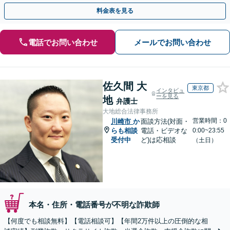
決に導いた実績あり。まずはお気軽にご相談ください
料金表を見る
電話でお問い合わせ
メールでお問い合わせ
佐久間 大
東京都
インタビュ
ーを見る
地
弁護士
大地総合法律事務所
営業時間：0
川崎市
か
面談方法(対面・
らも相談
電話・ビデオな
0:00~23:55
受付中
ど)は応相談
（土日）
本名・住所・電話番号が不明な詐欺師
【何度でも相談無料】【電話相談可】【年間2万件以上の圧倒的な相