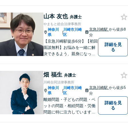
問題に精通しています。依頼
者様のお気持ちを大切にした
山本 友也
弁護を進めてまいります。ま
弁護士
ずはお気軽にご相談くださ
やまもと総合法律事務所
い。
京急川崎駅
から徒歩8
神奈川
川崎市川崎
|
県
区
分
【京急川崎駅徒歩6分】【初回
詳細を見
面談無料】お悩みを一緒に解
る
決できるよう、親身になっ
て、丁寧にご対応させて頂く
よう心掛けております。交通
事故／相続／離婚／労働／債
畑 福生
弁護士
務整理／刑事事件／企業法務
川崎合同法律事務所
など、幅広く対応。【当日／
京急川崎駅
から徒歩5
神奈川
川崎市川崎
|
夜間／休日対応可能】お気軽
県
区
分
にご相談下さい。
離婚問題・子どもの問題・ペ
詳細を見
ットの問題・相続問題・労働
る
問題に特に注力しています。
お困りの際、お気軽にご相談
ください。