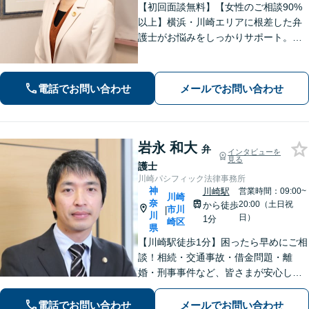
【初回面談無料】【女性のご相談90%
以上】横浜・川崎エリアに根差した弁
護士がお悩みをしっかりサポート。明
るい将来を切り拓く「あなたのパート
ナー」として、困難な時期を乗り越え
ませんか？
電話でお問い合わせ
メールでお問い合わせ
岩永 和大
弁
インタビューを
見る
護士
川崎パシフィック法律事務所
神
川崎駅
営業時間：09:00~
川崎
奈
20:00（土日祝
から徒歩
市川
|
川
日）
1分
崎区
県
【川崎駅徒歩1分】困ったら早めにご相
談！相続・交通事故・借金問題・離
婚・刑事事件など、皆さまが安心して
暮らせるように問題解決に尽力しま
す。【地元密着】クチコミ・リピータ
電話でお問い合わせ
メールでお問い合わせ