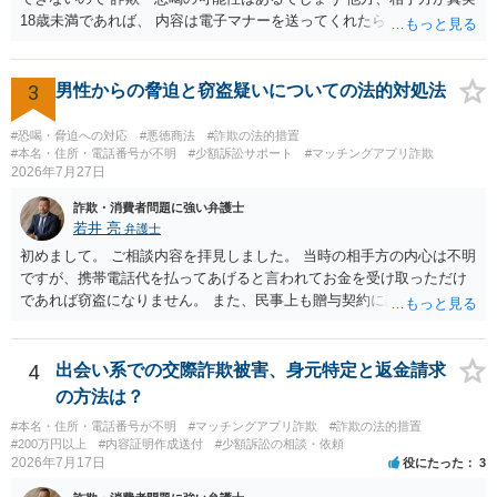
18歳未満であれば、 内容は電子マナーを送ってくれたら自慰行為など
の動画を要望通りに撮って送るよと言ったやりとりでした。 自分は動
画の尺は10分ほど、服を着たままで胸を触って欲しい、などの要望を
して、要求された金額(1000円程度)の電子マネーを送信してしまいま
3
男性からの脅迫と窃盗疑いについての法的対処法
した。 そこから、撮影するまで暇なので顔の雰囲気の写真を交換して
欲しい、住んでいる都道府県と区を教えてと言われたので教えたりと
#恐喝・脅迫への対応
#悪徳商法
#詐欺の法的措置
言ったやり取りをしていました。 というやりとりは、青少年条例違反
#本名・住所・電話番号が不明
#少額訴訟サポート
#マッチングアプリ詐欺
2026年7月27日
（わいせつ行為）の疑いがあります。18歳未満と知らなくても処罰可
能です。
詐欺・消費者問題に強い弁護士
若井 亮
弁護士
初めまして。 ご相談内容を拝見しました。 当時の相手方の内心は不明
ですが、携帯電話代を払ってあげると言われてお金を受け取っただけ
であれば窃盗になりません。 また、民事上も贈与契約に該当すると思
われるところ、返済の義務はありません。 これ以上のやり取りをせ
ず、可能であればブロックをするようにしてください。 ご不安であれ
ば、最寄りの警察署に相談をしても良いかもしれません。 以上、ご参
4
出会い系での交際詐欺被害、身元特定と返金請求
考になれば幸いです。
の方法は？
#本名・住所・電話番号が不明
#マッチングアプリ詐欺
#詐欺の法的措置
#200万円以上
#内容証明作成送付
#少額訴訟の相談・依頼
2026年7月17日
役にたった
3