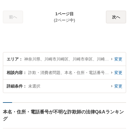
す。法律問題の解決だけでな
く、「その先の未来」も一緒
に考えてサポートいたしま
1ページ目
前へ
次へ
す。高齢者や障害のある方へ
(2ページ中)
のサポートの充実【武蔵溝ノ
口駅5分】【電話・メール・W
EB相談も対応】
エリア
神奈川県、川崎市川崎区、川崎市幸区、川崎市中原区、川崎市高津区、川崎市多摩区、川崎市宮前区、川崎市麻生区
変更
相談内容
詐欺・消費者問題、本名・住所・電話番号が不明
変更
詳細条件
未選択
変更
本名・住所・電話番号が不明な詐欺師の法律Q&Aランキン
グ