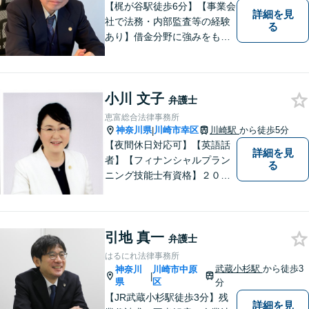
料相談】
【梶が谷駅徒歩6分】【事業会
詳細を見
社で法務・内部監査等の経験
る
あり】借金分野に強みをも
ち、幅広い分野に対応する弁
護士。敷居の低い法律事務所
を目指し、相談しやすい環境
小川 文子
作りに尽力しています。【初
弁護士
回無料相談】【東京・神奈川
恵富総合法律事務所
エリア】
神奈川県
川崎市幸区
川崎駅
から徒歩5分
|
【夜間休日対応可】【英語話
詳細を見
者】【フィナンシャルプラン
る
ニング技能士有資格】２０年
以上の事業所勤務経験があり
ます。中小企業診断士、証券
アナリスト検定会員も保有し
引地 真一
ております。
弁護士
はるにれ法律事務所
武蔵小杉駅
から徒歩3
神奈川
川崎市中原
|
県
区
分
【JR武蔵小杉駅徒歩3分】残
詳細を見