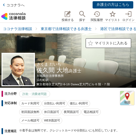
弁護士の方はこちら
ココナラへ
投稿する
探す
閲覧履歴
マイリスト
ログイン
ココナラ法律相談
東京都で法律相談できる弁護士
港区で法律相談でき
マイリストに入れる
さくま だいち
佐久間 大地
弁護士
大地総合法律事務所
浜松町駅
東京都
港区芝大門2-9-16 Daiwa芝大門ビル 6 階・7 階
注力分野
詐欺・消費者問題
対応体制
カード利用可
分割払い利用可
後払い利用可
初回面談無料
休日面談可
夜間面談可
電話相談可
メール相談可
WEB面談可
※着手金は無料です。クレジットカードや分割払いにも対応しています。
注意補足