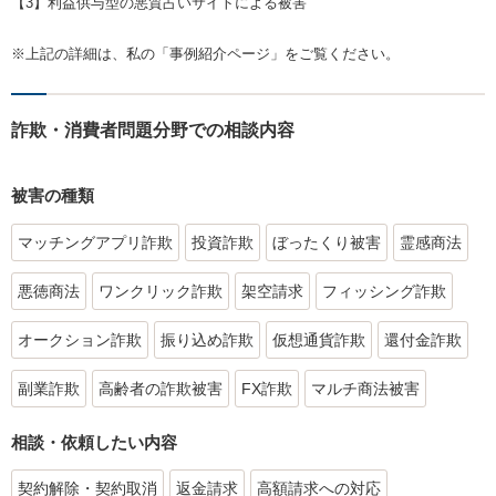
【3】利益供与型の悪質占いサイトによる被害
※上記の詳細は、私の「事例紹介ページ」をご覧ください。
詐欺・消費者問題分野での相談内容
被害の種類
マッチングアプリ詐欺
投資詐欺
ぼったくり被害
霊感商法
悪徳商法
ワンクリック詐欺
架空請求
フィッシング詐欺
オークション詐欺
振り込め詐欺
仮想通貨詐欺
還付金詐欺
副業詐欺
高齢者の詐欺被害
FX詐欺
マルチ商法被害
相談・依頼したい内容
契約解除・契約取消
返金請求
高額請求への対応