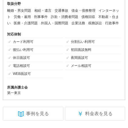
取扱分野
離婚・男女問題
相続・遺言
交通事故
借金・債務整理
インターネッ
ト
労働・雇用
刑事事件
詐欺・消費者問題
債権回収
不動産・住ま
い
医療・介護問題
外国人・国際問題
企業法務
税務訴訟
行政事件
対応体制
カード利用可
分割払い利用可
後払い利用可
初回面談無料
休日面談可
夜間面談可
電話相談可
メール相談可
WEB面談可
所属弁護士会
第一東京
￥
事例を見る
料金表を見る