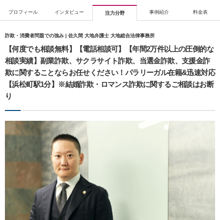
プロフィール
インタビュー
事例紹介
料金表
注力分野
詐欺・消費者問題での強み | 佐久間 大地弁護士 大地総合法律事務所
【何度でも相談無料】【電話相談可】【年間2万件以上の圧倒的な
相談実績】副業詐欺、サクラサイト詐欺、当選金詐欺、支援金詐
欺に関することならお任せください！パラリーガル在籍&迅速対応
【浜松町駅1分】※結婚詐欺・ロマンス詐欺に関するご相談はお断
り