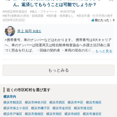
て行う必要があります。また、23条照会をかければ必ず住所が判明す
ん。返済してもらうことは可能でしょうか？
るとは限りません。どの情報を手掛かりに、どこに照会するか、照会
#内容証明作成送付
#個人・プライベート
#140万円超
先が回答に応じるかによって結果は変わります。したがって、支払督
#相手(債務者)の所在・財産調査
#契約書・借用書なし
#音信不通・行方不明の相手
促の段階でも利用は可能だが、成功するかは事案次第ということにな
2026年3月10日
役にたった
3
ります。 まずは、相手について現在わかっている情報を整理して、弁
護士に「支払督促申立てを前提に住所調査もお願いしたい」と相談す
井上 祐司
弁護士
るのがよいと思われます。
>携帯番号、車のナンバーなどはわかります。 携帯番号は4大キャリア
へ、車のナンバーは陸運局又は軽自動車検査協会へ弁護士法23条に基
づく照会を行えば、 ・回線の契約者 ・車両の現在の名義人 は、分か
ります。 その交際相手が回線の実の契約者であったり、車両の実の名
義人であれば住所の特定につながりますが、 ・元彼・元カノ名義の回
線を使用している ・友人の車を借りたり名義残りのまま使用している
もっとみる
場合が稀にあり、この場合は照会しても住所の特定ができない場合も
しばしば存在します。 なお、貸金返還請求事件の受任を前提とせず弁
護士法23条照会のみを受任する弁護士は基本的にいないと思われま
す。
近くの市区町村を選び直す
横浜市内
横浜市鶴見区
横浜市神奈川区
横浜市西区
横浜市中区
横浜市南区
横浜市保土ケ谷区
横浜市磯子区
横浜市金沢区
横浜市港北区
横浜市戸塚区
横浜市港南区
横浜市旭区
横浜市緑区
横浜市瀬谷区