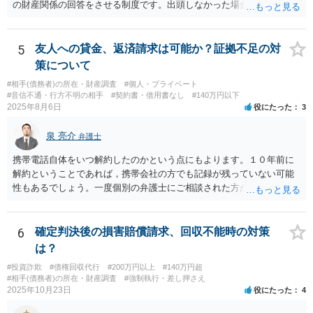
の財産関係の回答をさせる制度です。出頭しなかった場合や虚偽の回
答をした場合刑事罰の対象となります。したがって、財産開示手続き
で相手を呼び出して回答させることで勤務先を知ることができます。
財産開示手続きは確定判決があれば可能ですので、ご指摘のような請
5
友人への貸金、返済請求は可能か？証拠不足の対
求権がなければ利用できない制度というわけではありません。そのよ
策について
うな請求権がないと利用できないのは第三者に対する情報取得手続き
#相手(債務者)の所在・財産調査
#個人・プライベート
というものです。
#音信不通・行方不明の相手
#契約書・借用書なし
#140万円以下
2025年8月6日
役にたった
3
泉 亮介
弁護士
携帯電話自体をいつ解約したのかという点にもよります。１０年前に
解約ということであれば，携帯会社の方でも記録が残っていない可能
性もあるでしょう。一度個別の弁護士にご相談された方が良いかと思
われます。
6
確定判決後の損害賠償請求、回収不能時の対策
は？
#投資詐欺
#債権回収代行
#200万円以上
#140万円超
#相手(債務者)の所在・財産調査
#強制執行・差し押さえ
2025年10月23日
役にたった
4