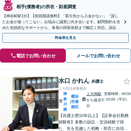
相手(債務者)の所在・財産調査
【神谷町駅1分】【初回面談無料】「取引先から入金がない」「貸し
たお金が返ってこない」お悩みに誠実に向き合います。顧問契約を含
めた包括的なサポートから、単発の回収依頼まで幅広く対応。訴訟や
交渉で、権利を守るために尽力【夜間相談可】
料金表を見る
電話でお問い合わせ
メールでお問い合わせ
水口 かれん
弁護士
上大岡法律事務所
神
上大岡駅
営業時間：09:00
横浜
奈
~20:00（平日）
から徒歩3
市港
|
川
分
南区
県
【弁護士歴10年以上】【証券会社勤務
経験有】多数の訴訟・交渉経験で得
た、先を見越した戦略・助言に自信が