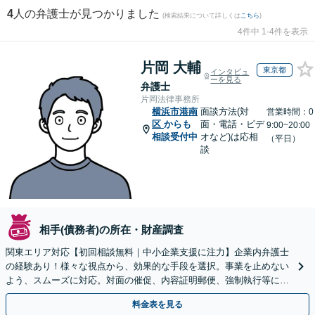
4
人の弁護士が見つかりました
(検索結果について詳しくは
こちら
)
4件中 1-4件を表示
片岡 大輔
東京都
インタビュ
ーを見る
弁護士
片岡法律事務所
横浜市港南
面談方法(対
営業時間：0
区
からも
面・電話・ビデ
9:00~20:00
相談受付中
オなど)は応相
（平日）
談
相手(債務者)の所在・財産調査
関東エリア対応【初回相談無料｜中小企業支援に注力】企業内弁護士
の経験あり！様々な視点から、効果的な手段を選択。事業を止めない
よう、スムーズに対応。対面の催促、内容証明郵便、強制執行等に精
通。お困りの方はすぐにご相談を【オンライン面談◎】
料金表を見る