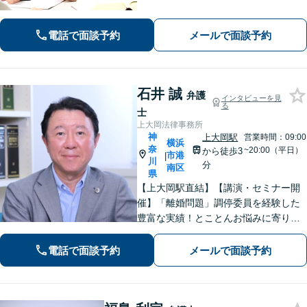
あります。依頼者に寄り添いながら的
確にアドバイスいたします【平日夜
電話で面談予約
メールで面談予約
間・土日祝相談可】【上大岡駅直結】
石井 誠
弁護
インタビューを見
る
士
上大岡法律事務所
神
上大岡駅
営業時間：09:00
横浜
奈
~20:00（平日）
から徒歩3
市港
|
川
分
南区
県
【上大岡駅直結】【講演・セミナー開
催】「離婚問題」調停委員を経験した
豊富な実績！とことんお悩みに寄り添
います！「交通事故」医学的知見・保
険制度の知識を活かしたトータルサポ
電話で面談予約
メールで面談予約
ートを実現【完全個室対応／子連れ相
談可】