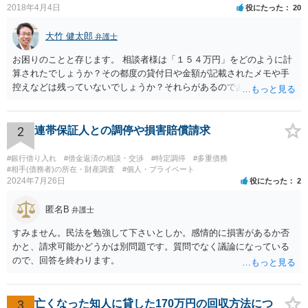
2018年4月4日
役にたった
20
大竹 健太郎
弁護士
お困りのことと存じます。 相談者様は「１５４万円」をどのように計
算されたでしょうか？その都度の貸付日や金額が記載されたメモや手
控えなどは残っていないでしょうか？それらがあるのであればメール
と共に証拠として用いることが可能です。メールについては内容次第
です。 彼の住所については住民票上の住所であれば調査することは可
能です。 弁護士に依頼した際の費用にいては現在弁護士費用が自由化
2
連帯保証人との調停や損害賠償請求
されており法律事務所によって異なりますので、あくまで目安となり
ますが、交渉を依頼すると①着手金が請求額×8％or10万円の高い方、
#銀行借り入れ
#借金返済の相談・交渉
#特定調停
#多重債務
②成功報酬が16％、③実費というところでしょうか。法律事務所によ
#相手(債務者)の所在・財産調査
#個人・プライベート
2024年7月26日
役にたった
2
っては別途日当を請求するところもあると思います。 勝訴の見込みや
回収の見込み、私にご依頼いただいた場合の費用については、詳細を
匿名B
お伺いできればお伝えさせていただきますので、宜しければ、個別に
弁護士
ご連絡頂けますと幸いです。 宜しくお願い致します。
すみません。民法を勉強して下さいとしか。感情的に損害があるか否
かと、請求可能かどうかは別問題です。質問でなく議論になっている
ので、回答を終わります。
3
亡くなった知人に貸した170万円の回収方法につ