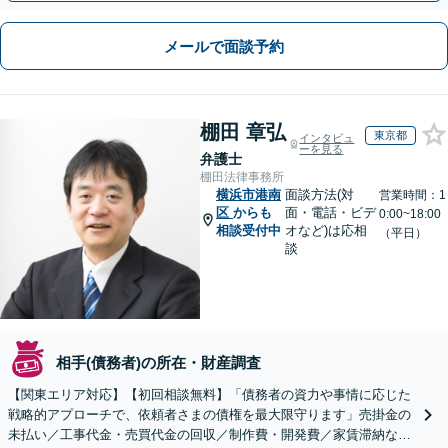
メールで面談予約
棚田 章弘
東京都
インタビュ
ーを見る
弁護士
棚田法律事務所
横浜市港南
面談方法(対
営業時間：1
区
からも
面・電話・ビデ
0:00~18:00
相談受付中
オなど)は応相
（平日）
談
相手(債務者)の所在・財産調査
【関東エリア対応】【初回相談無料】「債務者の資力や事情に応じた
戦略的アプローチで、依頼者さまの債権を最大限守ります」売掛金の
未払い／工事代金・売買代金の回収／制作費・開発費／家賃滞納な