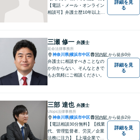
詳細を見
【電話・メール・オンライン
る
相談可】弁護士歴10年以上！
離婚分野に精通する弁護士。
神奈川県密着の事務所で、地
域の方のお困りごとを解決し
てまいります。まずはお気軽
三瀬 修一
弁護士
にご相談を！【法テラス対応
延命法律事務所
可】
神奈川県
横浜市中区
関内駅
から徒歩0分
|
弁護士に相談すべきことなの
詳細を見
か分からない、そんなときで
る
もお気軽にご相談ください。
三部 達也
弁護士
Utops法律事務所
神奈川県
横浜市中区
関内駅
から徒歩2分
|
【電話相談30分無料】【残業
詳細を見
代、管理監督者、労災／企業
る
法務に注力】【上場企業で社