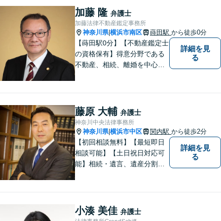
加藤 隆
弁護士
加藤法律不動産鑑定事務所
神奈川県
横浜市南区
蒔田駅
から徒歩0分
|
【蒔田駅0分】【不動産鑑定士
詳細を見
の資格保有】得意分野である
る
不動産、相続、離婚を中心に
様々な分野の業務を行なって
おります。 今まで培ってきた
経験も活かして、依頼者に寄
り添った弁護活動を目指しま
藤原 大輔
弁護士
す。 お困りの方はぜひご相談
神奈川中央法律事務所
ください。
神奈川県
横浜市中区
関内駅
から徒歩2分
|
【初回相談無料】【最短即日
詳細を見
相談可能】【土日祝日対応可
る
能】相続・遺言、遺産分割、
遺留分のご相談、離婚・男女
問題、不動産に関するご相談
等、お気軽にご連絡くださ
い。損のない、適切な、早期
小湊 美佳
弁護士
解決方法をご提案し、事件解