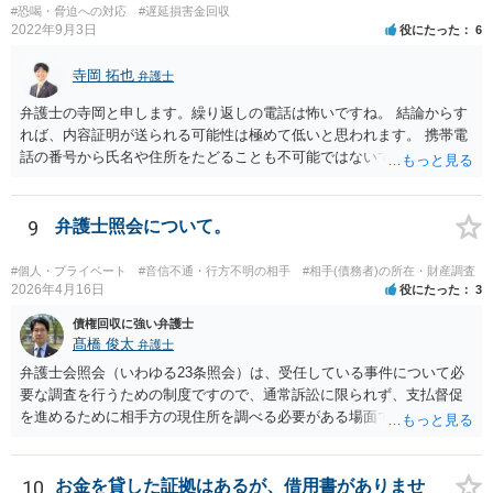
#恐喝・脅迫への対応
#遅延損害金回収
2022年9月3日
役にたった
6
寺岡 拓也
弁護士
弁護士の寺岡と申します。繰り返しの電話は怖いですね。 結論からす
れば、内容証明が送られる可能性は極めて低いと思われます。 携帯電
話の番号から氏名や住所をたどることも不可能ではないですが、発生
している「損害」がほとんどないに等しいと考えられます。 ですから
弁護士に依頼してそこまでしても結局のところ弁護士費用の方がかさ
み、費用倒れとなってしまいます。 おそらくはキャンセルされた腹い
9
弁護士照会について。
せとして一種の捨て台詞的に「弁護士」や「内容証明」という言葉を
使っているのでしょう。 可能性という言葉を使う以上、ゼロとは言え
#個人・プライベート
#音信不通・行方不明の相手
#相手(債務者)の所在・財産調査
ませんが、気に病む必要はないと思われます。
2026年4月16日
役にたった
3
債権回収に強い弁護士
髙橋 俊太
弁護士
弁護士会照会（いわゆる23条照会）は、受任している事件について必
要な調査を行うための制度ですので、通常訴訟に限られず、支払督促
を進めるために相手方の現住所を調べる必要がある場面でも利用が検
討されます。 もっとも、いくつか注意点があります。まず、23条照会
は「住所調査だけ単体」で依頼するものではなく、支払督促申立てな
どの事件そのものを弁護士に依頼した上で、その事件処理の一環とし
10
お金を貸した証拠はあるが、借用書がありませ