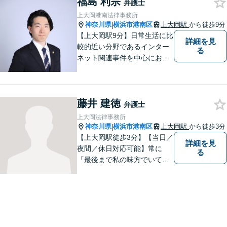
福島 利宗
弁護士
上大岡港南法律事務所
神奈川県
横浜市港南区
上大岡駅
から徒歩9分
|
【上大岡駅9分】日常生活に比
詳細を見
較的近い分野であるインター
る
ネット関連事件を中心にお取
り扱いしております。【掲載
情報の削除交渉】手数料３万
円から承ります。まずはメー
藤井 建徳
ルにて掲載情報のURL等をお
弁護士
送りください。見込み、費用
上大岡法律事務所
等をご案内させていただきま
神奈川県
横浜市港南区
上大岡駅
から徒歩3分
|
す。
【上大岡駅徒歩3分】【当日／
詳細を見
夜間／休日対応可能】常に
る
「最後まで私の味方でいてく
れる」と思っていただけるよ
うな弁護士でいられるように
心がけています。地域密着型
の法律事務所として皆様のお
力になれればと考えておりま
す。