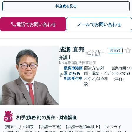
ど、事業活動で発生するあらゆる債権回収に実績あり
料金表を見る
電話でお問い合わせ
メールでお問い合わせ
成瀬 直邦
東京都
インタビュ
ーを見る
弁護士
NN赤坂溜池法律事務所
横浜市港南
面談方法(対
営業時間：0
区
からも
面・電話・ビデ
0:00~23:59
相談受付中
オなど)は応相
（平日）
談
相手(債務者)の所在・財産調査
【関東エリア対応】【弁護士直通】【弁護士歴10年以上】【オンライ