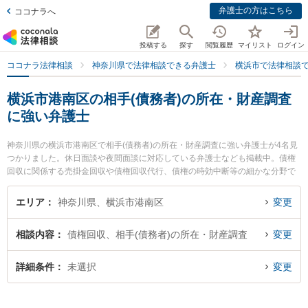
弁護士の方はこちら
ココナラへ
投稿する
探す
閲覧履歴
マイリスト
ログイン
ココナラ法律相談
神奈川県で法律相談できる弁護士
横浜市で法律相談
横浜市港南区の相手(債務者)の所在・財産調査
に強い弁護士
神奈川県の横浜市港南区で相手(債務者)の所在・財産調査に強い弁護士が4名見
つかりました。休日面談や夜間面談に対応している弁護士なども掲載中。債権
回収に関係する売掛金回収や債権回収代行、債権の時効中断等の細かな分野で
の絞り込み検索もでき便利です。特に上大岡法律事務所の水口 かれん弁護士や
上大岡法律事務所の石井 誠弁護士、上大岡港南法律事務所の福島 利宗弁護士の
エリア
神奈川県、横浜市港南区
変更
プロフィール情報や弁護士費用、強みなどが注目されています。『横浜市港南
区で土日や夜間に発生した相手(債務者)の所在・財産調査のトラブルを今すぐに
相談内容
債権回収、相手(債務者)の所在・財産調査
変更
弁護士に相談したい』『相手(債務者)の所在・財産調査のトラブル解決の実績豊
富な近くの弁護士を検索したい』『初回相談無料で相手(債務者)の所在・財産調
査を法律相談できる横浜市港南区内の弁護士に相談予約したい』などでお困り
詳細条件
未選択
変更
の相談者さんにおすすめです。