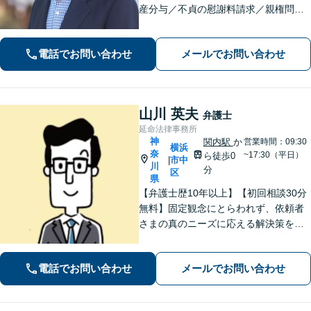
産分与／不貞の慰謝料請求／親権問題
などお任せください！「不動産オーナ
ーの顧問経験豊富」土地・建物の明渡
電話でお問い合わせ
メールでお問い合わせ
しや賃料回収など幅広くサポート【夜
間・休日面談可】【電話相談対応】
山川 英夫
弁護士
延命法律事務所
神
関内駅
か
営業時間：09:30
横浜
奈
~17:30（平日）
ら徒歩0
市中
|
川
分
区
県
【弁護士歴10年以上】【初回相談30分
無料】固定観念にとらわれず、依頼者
さまの真のニーズに応える解決策を導
きます！不動産会社の顧問経験や、他
士業との連携で不動産トラブルや相続
電話でお問い合わせ
メールでお問い合わせ
問題にワンストップの対応も可能【WE
B面談対応】【関内駅3分】