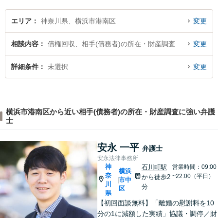
エリア
神奈川県、横浜市港南区
変更
相談内容
債権回収、相手(債務者)の所在・財産調査
変更
詳細条件
未選択
変更
横浜市港南区から近い相手(債務者)の所在・財産調査に強い弁護
士
安永 一平
弁護士
安永法律事務所
神
石川町駅
営業時間：09:00
横浜
奈
~22:00（平日）
から徒歩2
市中
|
川
分
区
県
【初回面談無料】「離婚の慰謝料を10
分の1に減額した実績」協議・調停／財