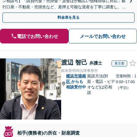
ン相談可】「請負代金・売掛金・貸金ほか幅広い債権回収に対応」銀
行口座・不動産・売掛先など、差押え可能な資産を丁寧に調査し、効
果的な手続きを選択します【休日・夜間相談可】
料金表を見る
電話でお問い合わせ
メールでお問い合わせ
渡辺 智己
弁護士
東京都
銀座新明和法律事務所
横浜市港南
面談方法(対
営業時間：1
区
からも
面・電話・ビデ
0:00~17:00
相談受付中
オなど)は応相
（平日）
談
相手(債務者)の所在・財産調査