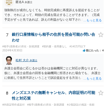
匿名A
弁護士
強制執行が成功しなくても、時効完成前に再度訴えを提起することが
でき、それによって、時効の完成を阻止することができます。（完成
予定がずっと先であれば、訴えの利益がないと却下されるので、その
点は注意してください。）再訴で勝訴できれば、その確定から１０年
になります。 手間であったり、忘れたり、諦めたりで情報が出回らな
いだけです。
7
銀行口座情報から相手の住所を照会可能か問い合
わせ
#相手(債務者)の所在・財産調査
#契約書・借用書なし
#140万円以下
2024年4月30日
役にたった
4
松村 大介
弁護士
弁護士会照会に応じるかは否かは金融機関ごとに対応が異なります。
仮に、弁護士会照会の回答を金融機関に拒否された場合でも、 弁護士
に依頼して住所不詳ということで訴訟提起をする方法もございます。
一度、弁護士にご相談された方がよろしいと思われます。
8
メンズエステの無断キャンセル、内容証明の可能
性と対応策
#内容証明作成送付
#相手(債務者)の所在・財産調査
#少額訴訟の相談・依頼