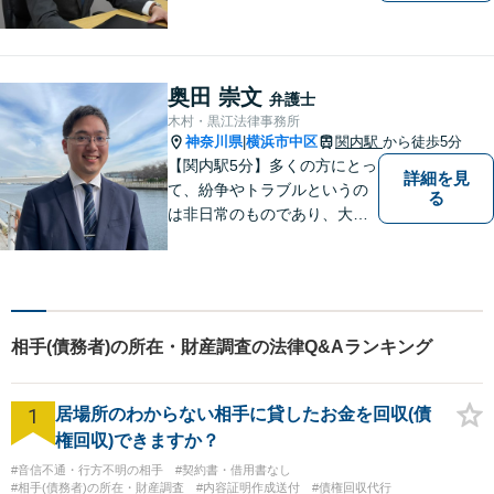
内弁護士を経験】経済産業省
へ出向していた弁護士を含む3
名の協力体制で多角的にサポ
ート！メーカー・建築・教育
奥田 崇文
弁護士
など幅広い業種への対応実績
木村・黒江法律事務所
あり！
神奈川県
横浜市中区
関内駅
から徒歩5分
|
【関内駅5分】多くの方にとっ
詳細を見
て、紛争やトラブルというの
る
は非日常のものであり、大き
な負担かと思います。 トラブ
ルによって、その原因や目指
すべき解決策は異なります。
私はご依頼者様ごとに最良の
解決策は何かを一緒に考えて
相手(債務者)の所在・財産調査の法律Q&Aランキング
まいります。
1
居場所のわからない相手に貸したお金を回収(債
権回収)できますか？
#音信不通・行方不明の相手
#契約書・借用書なし
#相手(債務者)の所在・財産調査
#内容証明作成送付
#債権回収代行