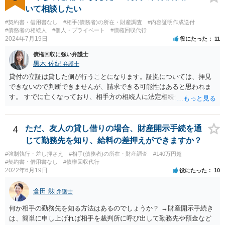
いて相談したい
#契約書・借用書なし
#相手(債務者)の所在・財産調査
#内容証明作成送付
#債務者の相続人
#個人・プライベート
#債権回収代行
2024年7月19日
役にたった
11
債権回収に強い弁護士
黒木 佐紀
弁護士
貸付の立証は貸した側が行うことになります。証拠については、拝見
できないので判断できませんが、請求できる可能性はあると思われま
す。 すでに亡くなっており、相手方の相続人に法定相続分に応じて請
求していくことになりますが、相続人が相続放棄すると請求すること
が難しくなります。 お早めに相続人に請求していくか、それが難しい
場合は、弁護士に相談されるのがよろしいかと思います。
4
ただ、友人の貸し借りの場合、財産開示手続を通
じて勤務先を知り、給料の差押えができますか？
#強制執行・差し押さえ
#相手(債務者)の所在・財産調査
#140万円超
#契約書・借用書なし
#債権回収代行
2022年6月19日
役にたった
10
倉田 勲
弁護士
何か相手の勤務先を知る方法はあるのでしょうか？ →財産開示手続き
は、簡単に申し上げれば相手を裁判所に呼び出して勤務先や預金など