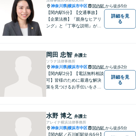
法律事務所GrandSchiff
決のため尽力いたします。
神奈川県
横浜市中区
関内駅
から徒歩5分
|
【関内駅5分】【交通事故】
詳細を見
【企業法務】『親身なヒアリ
る
ング』と『丁寧な説明』がモ
ットーです。アフターケアと
予防策を含めた「トータルサ
ポート」をお届けします！依
頼者様が安心して将来を過ご
岡田 忠智
弁護士
せるようになるための支援を
ソラナ法律事務所
いたします。
神奈川県
横浜市中区
関内駅
から徒歩2分
|
【関内駅2分】【電話無料相談
詳細を見
可】皆様のために最適な解決
る
策を見つけるお手伝いをさせ
ていただきます。様々な問題
や困難を抱える皆様のお手伝
いをし、温かみ溢れる法的サ
ポートを提供します。どうぞ
水野 博之
弁護士
お気軽にご相談ください。
アレイナ横浜法律事務所
神奈川県
横浜市中区
関内駅
から徒歩5分
|
【関内駅／石川町駅徒歩5分】