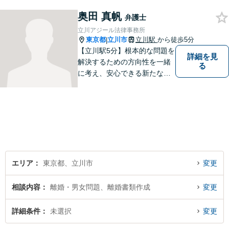
さい。
奥田 真帆
弁護士
立川アジール法律事務所
東京都
立川市
立川駅
から徒歩5分
|
【立川駅5分】根本的な問題を
詳細を見
解決するための方向性を一緒
る
に考え、安心できる新たなス
タートを切っていただけるよ
うお手伝いしたいと思ってい
ます。私が持つ知識と経験を
最大限に活かし、ご相談者様
の幸せな生活への道をサポー
トしていきます。
エリア
東京都、立川市
変更
相談内容
離婚・男女問題、離婚書類作成
変更
詳細条件
未選択
変更