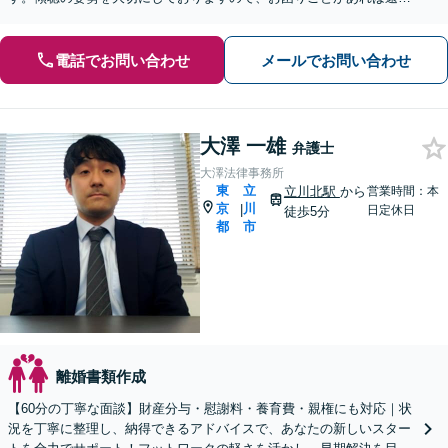
なくご相談ください。【電話相談可】【休日・夜間面談可】
電話でお問い合わせ
メールでお問い合わせ
大澤 一雄
弁護士
大澤法律事務所
東
立
立川北駅
から
営業時間：本
京
川
|
日定休日
徒歩5分
都
市
離婚書類作成
【60分の丁寧な面談】財産分与・慰謝料・養育費・親権にも対応｜状
況を丁寧に整理し、納得できるアドバイスで、あなたの新しいスター