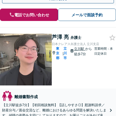
電話でお問い合わせ
メールで面談予約
芦澤 亮
弁護士
日本クレアス弁護士法人 立川支店
東
立
立川駅
から
営業時間：本
京
川
|
日定休日
徒歩7分
都
市
離婚書類作成
【立川駅徒歩7分】【初回相談無料】【話しやすさ◎】慰謝料請求／
財産分与／面会交流など、離婚におけるあらゆる問題を解決いたしま
す。傾聴の姿勢を大切にしておりますので、お困りごとがあれば遠慮