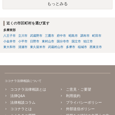
もっとみる
が生じます。
近くの市区町村を選び直す
多摩東部
八王子市
立川市
武蔵野市
三鷹市
府中市
昭島市
調布市
町田市
小金井市
小平市
日野市
東村山市
国分寺市
国立市
狛江市
東大和市
清瀬市
東久留米市
武蔵村山市
多摩市
稲城市
西東京市
ココナラ法律相談について
ココナラ法律相談とは
ご意見・ご要望
法律Q&A
利用規約
法律相談コラム
プライバシーポリシー
ココナラとは
外部送信ポリシー