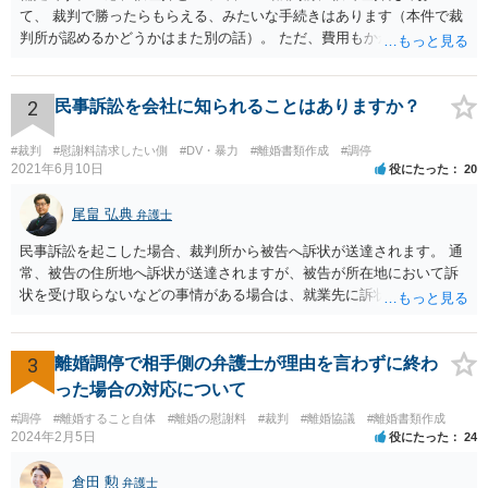
て、 裁判で勝ったらもらえる、みたいな手続きはあります（本件で裁
判所が認めるかどうかはまた別の話）。 ただ、費用もかかりますし、
必ず本件で認められるとも限りませんので、現時点で仮差押を考える
のであれば、 面談相談に行って詳しく話を聞いてみましょう。
2
民事訴訟を会社に知られることはありますか？
#裁判
#慰謝料請求したい側
#DV・暴力
#離婚書類作成
#調停
2021年6月10日
役にたった
20
尾畠 弘典
弁護士
民事訴訟を起こした場合、裁判所から被告へ訴状が送達されます。 通
常、被告の住所地へ訴状が送達されますが、被告が所在地において訴
状を受け取らないなどの事情がある場合は、就業先に訴状が送達され
る可能性があります。 また、例えば就業先におけるわいせつ行為が問
題となっているケースや、目撃者として就業先の従業員がおり、目撃
者に証言してもらうことが必要になるケースなどでは、裁判の追行
3
離婚調停で相手側の弁護士が理由を言わずに終わ
上、就業先に協力を仰がなければならない場合や、就業先の従業員に
った場合の対応について
協力を仰がなければならない場合があります。 また、仮に訴訟におい
#調停
#離婚すること自体
#離婚の慰謝料
#裁判
#離婚協議
#離婚書類作成
ていくらかの賠償が認められたとして、被告がこれを任意に支払わな
2024年2月5日
役にたった
24
い場合は、強制執行を申し立てることで債権の回収を図ることができ
ます。 例えば、被告の給料を差し押さえる場合には、裁判所から被告
倉田 勲
弁護士