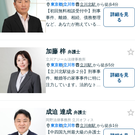
東京都
立川市
立川北駅
から徒歩4分
|
【初回無料相談受付中】刑事
詳細を見
事件、離婚、相続、債務整理
る
など、あなたが抱えている問
題の解決をサポートします。
加藤 梓
弁護士
立川アジール法律事務所
東京都
立川市
立川駅
から徒歩5分
|
【立川北駅徒歩２分】刑事事
詳細を見
件、離婚等の家事事件に特に
る
注力しています。法的なトラ
ブルに巻き込まれたら、早め
にご相談いただくことが最も
大切です。皆さまの安心を一
成迫 達成
日でも早く取り戻すため、誠
弁護士
心誠意を尽くします。
岡野法律事務所 立川オフィス
東京都
立川市
立川南駅
から徒歩1分
|
【中四国九州最大級の弁護士