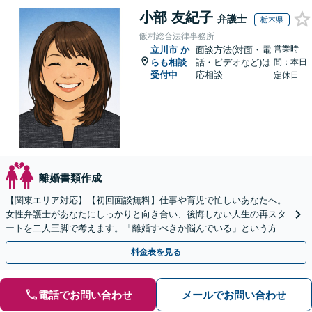
小部 友紀子
弁護士
栃木県
飯村総合法律事務所
営業時
立川市
か
面談方法(対面・電
らも相談
話・ビデオなど)は
間：本日
受付中
応相談
定休日
離婚書類作成
【関東エリア対応】【初回面談無料】仕事や育児で忙しいあなたへ。
女性弁護士があなたにしっかりと向き合い、後悔しない人生の再スタ
ートを二人三脚で考えます。「離婚すべきか悩んでいる」という方も
安心してお話しください【完全個室で対応・子連れ相談可】
料金表を見る
電話でお問い合わせ
メールでお問い合わせ