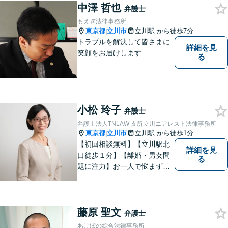
中澤 哲也
弁護士
もえぎ法律事務所
東京都
立川市
立川駅
から徒歩7分
|
トラブルを解決して皆さまに
詳細を見
笑顔をお届けします
る
小松 玲子
弁護士
弁護士法人TNLAW 支所立川ニアレスト法律事務所
東京都
立川市
立川駅
から徒歩1分
|
【初回相談無料】【立川駅北
詳細を見
口徒歩１分】【離婚・男女問
る
題に注力】お一人で悩まず、
お気軽にご相談ください。
藤原 聖文
弁護士
あけぼの綜合法律事務所