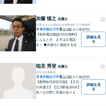
しを持って冷静に対処をする
ことが、次のステージをより
良いものにするために最も重
加藤 慎之
要な準備です。お困りの方は
弁護士
ぜひご相談ください。
弁護士法人大西総合法律事務所 立川事務所
東京都
立川市
立川駅
から徒歩5分
|
【初回電話相談(15分)無料】
詳細を見
こんなとき、まずはお電話
る
を！ ◆弁護士に相談するほど
のことか分からない（→まず
はご相談ください。ご自身で
対応できそうであれば、解決
稲見 秀登
法を指南します。） ◆弁護士
弁護士
に依頼したら、費用はいくら
稲見法律事務所
かかるのか。
東京都
立川市
立川駅
から徒歩5分
|
【夜間休日対応可能】【立川
詳細を見
の弁護士】【立川駅徒歩5分】
る
色々な分野に見識がありま
す。少しでもお悩みを抱えて
いる方は是非一度ご相談くだ