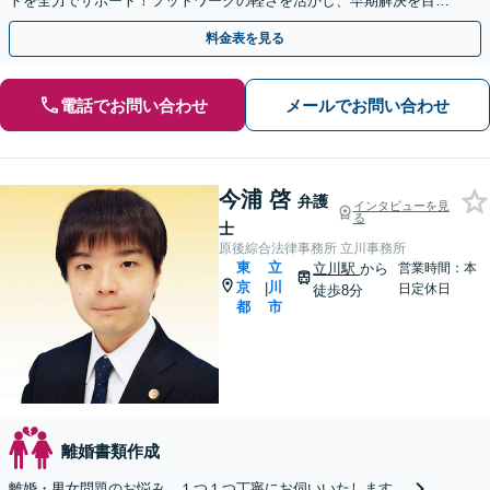
トを全力でサポート！フットワークの軽さを活かし、早期解決を目指
します！【立川駅7分：地域密着】
料金表を見る
電話でお問い合わせ
メールでお問い合わせ
今浦 啓
弁護
インタビューを見
る
士
原後綜合法律事務所 立川事務所
東
立
立川駅
から
営業時間：本
京
川
|
日定休日
徒歩8分
都
市
離婚書類作成
離婚・男女問題のお悩み、１つ１つ丁寧にお伺いいたします。