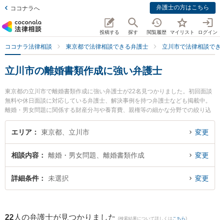
弁護士の方はこちら
ココナラへ
投稿する
探す
閲覧履歴
マイリスト
ログイン
ココナラ法律相談
東京都で法律相談できる弁護士
立川市で法律相談で
立川市の離婚書類作成に強い弁護士
東京都の立川市で離婚書類作成に強い弁護士が22名見つかりました。初回面談
無料や休日面談に対応している弁護士、解決事例を持つ弁護士なども掲載中。
離婚・男女問題に関係する財産分与や養育費、親権等の細かな分野での絞り込
み検索もでき便利です。特にネクスパート法律事務所 立川オフィスの白井 城治
弁護士や弁護士法人心 立川法律事務所の福島 晃太弁護士、日本クレアス弁護士
エリア
東京都、立川市
変更
法人 立川支店の芦澤 亮弁護士のプロフィール情報や弁護士費用、強みなどが注
目されています。『立川市で土日や夜間に発生した離婚書類作成のトラブルを
相談内容
離婚・男女問題、離婚書類作成
変更
今すぐに弁護士に相談したい』『離婚書類作成のトラブル解決の実績豊富な近
くの弁護士を検索したい』『初回相談無料で離婚書類作成を法律相談できる立
川市内の弁護士に相談予約したい』などでお困りの相談者さんにおすすめで
詳細条件
未選択
変更
す。
22
人の弁護士が見つかりました
(検索結果について詳しくは
こちら
)