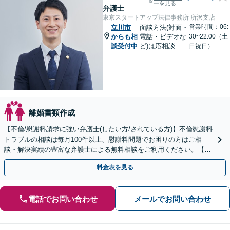
ーを見る
弁護士
東京スタートアップ法律事務所 所沢支店
営業時間：06:
立川市
面談方法(対面・
からも相
電話・ビデオな
30~22:00（土
談受付中
ど)は応相談
日祝日）
離婚書類作成
【不倫/慰謝料請求に強い弁護士(したい方/されている方)】不倫慰謝料
トラブルの相談は毎月100件以上、慰謝料問題でお困りの方はご相
談・解決実績の豊富な弁護士による無料相談をご利用ください。【不
倫相談は初回0円】【全国対応】
料金表を見る
電話でお問い合わせ
メールでお問い合わせ