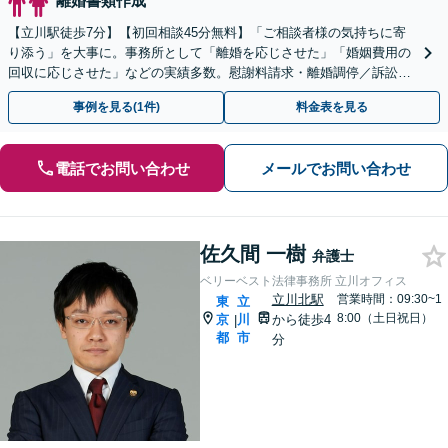
離婚書類作成
【立川駅徒歩7分】【初回相談45分無料】「ご相談者様の気持ちに寄
り添う」を大事に。事務所として「離婚を応じさせた」「婚姻費用の
回収に応じさせた」などの実績多数。慰謝料請求・離婚調停／訴訟・
養育費・親権・財産分与
事例を見る(1件)
料金表を見る
電話でお問い合わせ
メールでお問い合わせ
佐久間 一樹
弁護士
ベリーベスト法律事務所 立川オフィス
立川北駅
営業時間：09:30~1
東
立
8:00（土日祝日）
京
川
から徒歩4
|
都
市
分