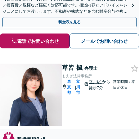
／養育費／親権など幅広く対応可能です。相談内容とアドバイスをレ
ジュメにしてお渡しします。不動産や株式などを含む財産分与や複雑
な事案も【立川駅10分】
料金表を見る
電話でお問い合わせ
メールでお問い合わせ
草皆 楓
弁護士
もえぎ法律事務所
東
立
立川駅
から
営業時間：本
京
川
|
日定休日
徒歩7分
都
市