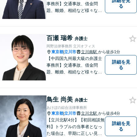
詳細を見
事務所】交通事故、借金問
る
題、離婚、相続など様々な問
題について、「何度でも無
料」の相談を行っています！
まずはお気軽にご相談くださ
百瀬 瑞希
い！
弁護士
岡野法律事務所 立川オフィス
東京都
立川市
立川南駅
から徒歩1分
|
【中四国九州最大級の弁護士
詳細を見
事務所】交通事故、借金問
る
題、離婚、相続など様々な問
題について、「何度でも無
料」の相談を行っています！
まずはお気軽にご相談くださ
鳥生 尚美
い！
弁護士
あけぼの綜合法律事務所
東京都
立川市
立川北駅
から徒歩4分
|
【立川北駅4分】【初回相談無
詳細を見
料】トラブルの当事者となっ
る
た場合は、早期に正しい見通