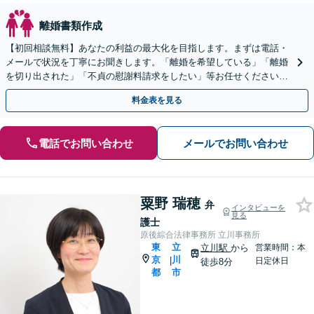
離婚書類作成
【初回相談無料】あなたの利益の最大化を目指します。まずは電話・
メールで状況を丁寧にお聞きします。「離婚を希望している」「離婚
を切り出された」「不貞の慰謝料請求をしたい」等お任せください。
【リーズナブルな料金設定】
料金表を見る
電話でお問い合わせ
メールでお問い合わせ
粟野 瑞穂
弁
インタビューを
見る
護士
原後綜合法律事務所 立川事務所
東
立
立川駅
から
営業時間：本
京
川
|
日定休日
徒歩8分
都
市