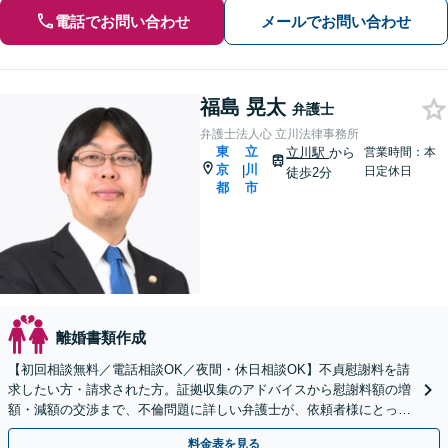
電話でお問い合わせ
メールでお問い合わせ
福島 晃太
弁護士
弁護士法人心 立川法律事務所
東
立
立川駅
から
営業時間：本
京
川
|
日定休日
徒歩2分
都
市
離婚書類作成
【初回相談無料／電話相談OK／夜間・休日相談OK】不貞慰謝料を請
求したい方・請求された方。証拠収集のアドバイスから慰謝料額の増
額・減額の交渉まで、不倫問題に詳しい弁護士が、依頼者様にとって
最善の解決策をご提案いたします。
料金表を見る