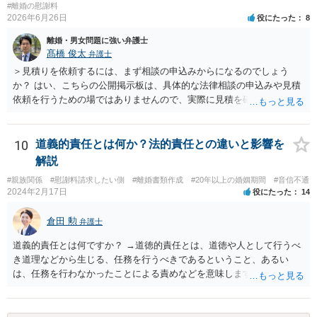
#離婚の慰謝料
2026年6月26日
役にたった
8
離婚・男女問題に強い弁護士
髙橋 俊太
弁護士
＞見積りを依頼するには、まず相談の申込みからになるのでしょう
か？ はい、こちらの公開掲示板は、具体的な法律相談の申込みや見積
依頼を行うための場ではありませんので、実際に見積を確認されたい
場合には、個別に法律事務所又は弁護士宛てに、相談申込みや問い合
わせをしていただく必要があります。
10
道義的責任とは何か？法的責任との違いと影響を
解説
#親族関係
#慰謝料請求したい側
#離婚書類作成
#20年以上の婚姻期間
#音信不通
2024年2月17日
役にたった
14
倉田 勲
弁護士
道義的責任とは何ですか？ →道徳的責任とは、道徳や人として行うべ
き道理などから生じる、任務を行うべきであるということ、あるい
は、任務を行わなかったことによる責めなどを意味します。 道義的責
任では、倫理ないし道徳上の責任のため法的責任のような強制力や罰
則はありませんが、道義的責任を果たさないことで、他人からの信用
を無くす、不遇を受けるなどの一般的にはそのような事実上の不利益