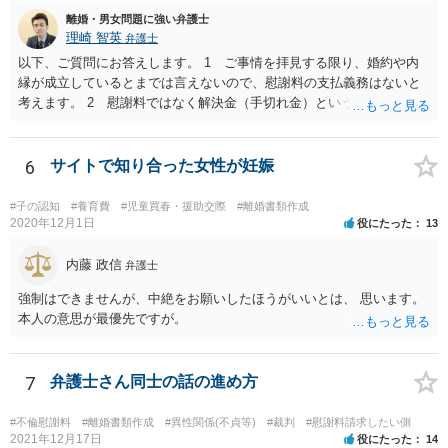
離婚・男女問題に強い弁護士
理崎 智英
弁護士
以下、ご質問にお答えします。 1 ご事情を拝見する限り、婚約や内
縁が成立しているとまでは言えないので、慰謝料の支払義務はないと
考えます。 2 慰謝料ではなく解決金（手切れ金）という名目で数十
万円支払えば良いと思います。 3 今後同じような請求をされないよ
うに合意書を取り交わす必要はあると思います。 4 合意書を取り交
わし、その中で精算条項（一切の債権債務のないことを確認する）を
6
サイトで知り合った女性が妊娠
設ければ、大丈夫です。
#子の認知
#養育費
#児童買春・援助交際
#離婚書類作成
2020年12月1日
役にたった
13
内藤 政信
弁護士
強制はできませんが、中絶をお願いしたほうがいいとは、 思います。
本人の意思が最優先ですが。
7
弁護士さん同士の話の進め方
#不倫慰謝料
#離婚書類作成
#異性関係(不貞等)
#裁判
#慰謝料請求したい側
2021年12月17日
役にたった
14