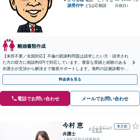
談受付中
ど)は応相談
日祝日）
離婚書類作成
【来所不要／全国対応】不倫の慰謝料問題は請求したい方・請求され
た方の双方に相談料0円で対応しています。豊富な実績と経験のある
弁護士が交渉から解決まで徹底サポートします。無料の証拠診断や着
手金の返還保証もありますので安心してご相談ください。
料金表を見る
電話でお問い合わせ
メールでお問い合わせ
今村 恵
東京都
インタビュー
を見る
弁護士
人形町恵和法律事務所