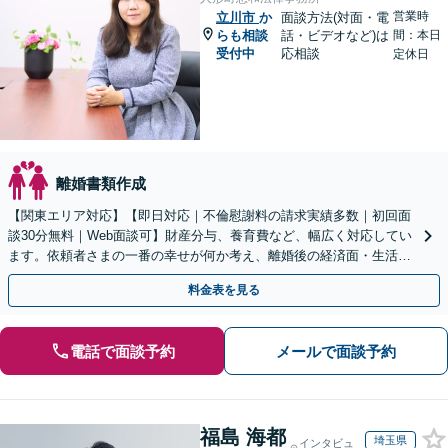
営業時
立川市
か
面談方法(対面・電
らも相談
話・ビデオなど)は
間：本日
受付中
応相談
定休日
離婚書類作成
【関東エリア対応】【即日対応｜不倫慰謝料の請求実績多数｜初回面
談30分無料｜Web面談可】財産分与、養育費など、幅広く対応してい
ます。依頼者さまの一番の幸せが何か考え、離婚後の経済面・生活面
を踏まえた最善の解決策をご提案【休日・夜間面談可】
料金表を見る
電話で面談予約
メールで面談予約
福島 海都
埼玉県
インタビュ