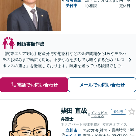
らも相談
話・ビデオなど)は
間：本日
受付中
応相談
定休日
離婚書類作成
【関東エリア対応】財産分与や慰謝料などの金銭問題からDVやモラハ
ラのお悩みまで幅広く対応。不安な心を少しでも軽くするため「レス
ポンスの速さ」を徹底しております。離婚を迷っている段階でもご相
談ください。【初回無料・WEB面談可】
電話でお問い合わせ
メールでお問い合わせ
柴田 直哉
愛知県
インタビュ
ーを見る
弁護士
ネクスパート法律事務所 名古屋オフィス
営業時間：09:
立川市
面談方法(対面・
からも相
電話・ビデオな
00~21:00（土