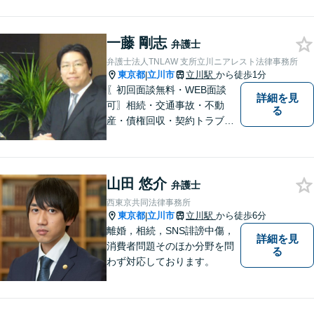
一藤 剛志
弁護士
弁護士法人TNLAW 支所立川ニアレスト法律事務所
東京都
立川市
立川駅
から徒歩1分
|
〖初回面談無料・WEB面談
詳細を見
可〗相続・交通事故・不動
る
産・債権回収・契約トラブル
に対応。事業と暮らしを守る
ため、早い段階から丁寧にサ
ポートします〖立川駅近く〗
山田 悠介
弁護士
西東京共同法律事務所
東京都
立川市
立川駅
から徒歩6分
|
離婚，相続，SNS誹謗中傷，
詳細を見
消費者問題そのほか分野を問
る
わず対応しております。