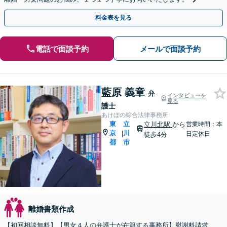
料金表を見る
電話で面談予約
メールで面談予約
藍原 義章
弁
インタビューを
見る
護士
あけぼの綜合法律事務所
東
立
立川北駅
から
営業時間：本
京
川
|
日定休日
徒歩4分
都
市
離婚書類作成
【初回相談無料】【男女４人の弁護士が在籍する事務所】慰謝料請求