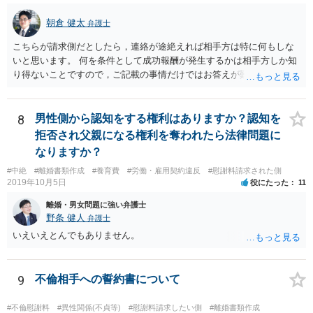
朝倉 健太
弁護士
こちらが請求側だとしたら，連絡が途絶えれば相手方は特に何もしな
いと思います。 何を条件として成功報酬が発生するかは相手方しか知
り得ないことですので，ご記載の事情だけではお答えが難しいです。
一年以上あけた場合に委任契約が終了していることも，明確に終了さ
せずに続いていることも，いずれもあり得ると思います。個々の弁護
士の考え方によります。
8
男性側から認知をする権利はありますか？認知を
拒否され父親になる権利を奪われたら法律問題に
なりますか？
#中絶
#離婚書類作成
#養育費
#労働・雇用契約違反
#慰謝料請求された側
2019年10月5日
役にたった
11
離婚・男女問題に強い弁護士
野条 健人
弁護士
いえいえとんでもありません。
9
不倫相手への誓約書について
#不倫慰謝料
#異性関係(不貞等)
#慰謝料請求したい側
#離婚書類作成