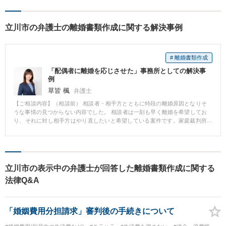
立川市の弁護士の離婚書類作成に関する解決事例
# 離婚書類作成
「配偶者に離婚を応じさせた」事務所としての解決事
例
草皆 楓
弁護士
【ご相談内容】（相談前） 相談者・相手方とともに特段の離婚原因となりそ
うな事情の見つからない内容でした。 相談者は一刻も早く離婚を希望してお
り、それに対し相手方はやり直したいと希望している案件です。家庭裁判所
の調停でも合意できず、相談に来られました。 （解決方法） 受任後、直ちに
相手方に通知を出し、面会をしました。 相手方は離婚を希望していなかった
のですが、条件次第では合意できそうな対応でした。 面会交流などに関し相
手方の希望を一定程度受け入れることで、最終的に離婚を前提とする合意を
することができました。
立川市の表示中の弁護士が回答した離婚書類作成に関する
法律Q&A
「婚姻費用分担請求」審判後の手続きについて