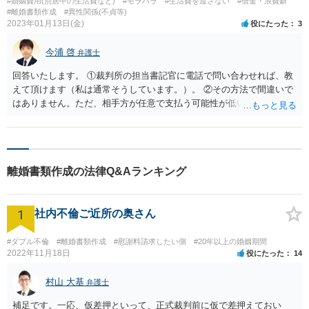
#婚姻費用(別居中の生活費など)
#モラハラ
#生活費を渡さない
#借金・浪費癖
#離婚書類作成
#異性関係(不貞等)
2023年01月13日(金)
役にたった
3
今浦 啓
弁護士
回答いたします。 ①裁判所の担当書記官に電話で問い合わせれば、教
えて頂けます（私は通常そうしています。）。 ②その方法で間違いで
はありません。ただ、相手方が任意で支払う可能性が低い場合、相手
方の勤務先をご存じであれば、給与を差し押さえる方が確実です（こ
の場合、裁判所に債権差押えの申立てを行います。）。
離婚書類作成の法律Q&Aランキング
1
社内不倫ご近所の奥さん
#ダブル不倫
#離婚書類作成
#慰謝料請求したい側
#20年以上の婚姻期間
2022年11月18日
役にたった
14
村山 大基
弁護士
補足です。一応、仮差押といって、正式裁判前に仮で差押えておい