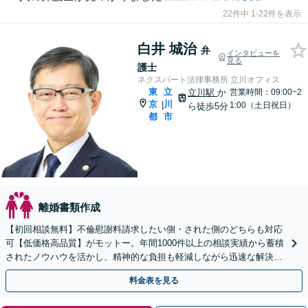
22件中 1-22件を表示
白井 城治
弁
インタビューを
見る
護士
ネクスパート法律事務所 立川オフィス
東
立
立川駅
か
営業時間：09:00~2
京
川
|
1:00（土日祝日）
ら徒歩5分
都
市
離婚書類作成
【初回相談無料】不倫慰謝料請求したい側・された側のどちらも対応
可【低価格高品質】がモットー。年間1000件以上の相談実績から蓄積
されたノウハウを活かし、精神的な負担も軽減しながら迅速な解決を
目指します。【休日・夜間相談あり】【ビデオ面談可】
料金表を見る