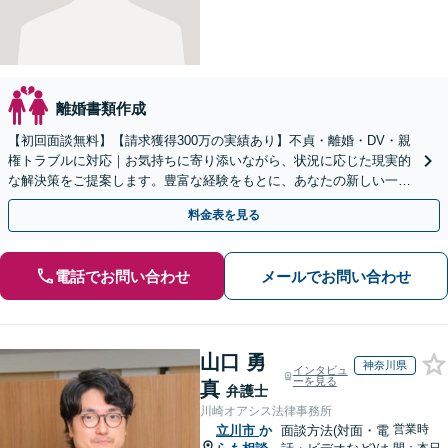
離婚書類作成
【初回面談無料】【請求獲得300万の実績あり】不貞・離婚・DV・親
権トラブルに対応｜お気持ちに寄り添いながら、状況に応じた現実的
な解決策をご提案します。豊富な経験をもとに、あなたの新しい一歩
を全力で支えます。【電話・オンライン面談可】
料金表を見る
電話でお問い合わせ
メールでお問い合わせ
山口 勇
神奈川県
インタビュ
ーを見る
真
弁護士
川崎オアシス法律事務所
営業時
立川市
か
面談方法(対面・電