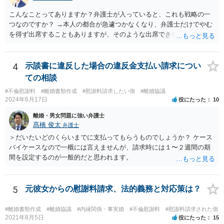
の就業先に文書が送付されますので、訴訟が起こったことを事後的に
就業先が覚知することになります。 警察への被害届の提出というの
こんなことってありますか？弁護士が入っていると、これも戦略の一
は、必須ではありません。 ただ、当然ながら強制わいせつを行ったこ
つなのですか？ →本人の都合が急遽つかなくなり、弁護士だけでやむ
との証拠がなければ、民事訴訟で勝訴することはできません。
を得ず出席することもありますが、そのような出席できない理由がな
ければ一般的には本人と弁護士が同席して進めるのが通常であり、あ
えて弁護士だけで出席する戦略は聞いたことはありません。
4
示談書に違反した場合の違反金支払い請求につい
ての相談
#不倫慰謝料
#離婚書類作成
#慰謝料請求したい側
#離婚協議
2024年6月17日
役にたった
10
離婚・男女問題に強い弁護士
髙橋 俊太
弁護士
＞だいたいどのくらいまでに支払ってもらうものでしょうか？ ケース
バイケースなので一概には言えませんが、請求時には１〜２週間の期
間を設定するのが一般的だと思われます。
5
元彼女からの慰謝料請求、法的義務と対応策は？
#離婚書類作成
#離婚協議
#内縁関係・事実婚
#不倫慰謝料
#慰謝料請求された側
2021年8月5日
役にたった
15