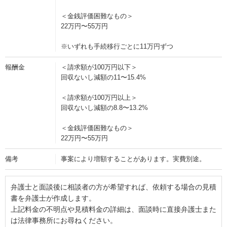
＜金銭評価困難なもの＞
22万円〜55万円
※いずれも手続移行ごとに11万円ずつ
報酬金
＜請求額が100万円以下＞
回収ないし減額の11〜15.4%
＜請求額が100万円以上＞
回収ないし減額の8.8〜13.2%
＜金銭評価困難なもの＞
22万円〜55万円
備考
事案により増額することがあります。実費別途。
弁護士と面談後に相談者の方が希望すれば、依頼する場合の見積
書を弁護士が作成します。
上記料金の不明点や見積料金の詳細は、面談時に直接弁護士また
は法律事務所にお尋ねください。