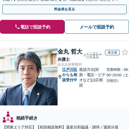
さい【メディア出演】【早朝・夜間・休日対応可】
料金表を見る
電話で面談予約
メールで面談予約
金丸 哲大
東京都
インタビュ
ーを見る
弁護士
金丸法律事務所
江戸川区
面談方法(対
営業時間：08:
からも相
面・電話・ビデ
00~20:00（土
談受付中
オなど)は応相
日祝日）
談
相続手続き
【関東エリア対応】【初回相談無料】遺産分割協議・調停／遺留分侵