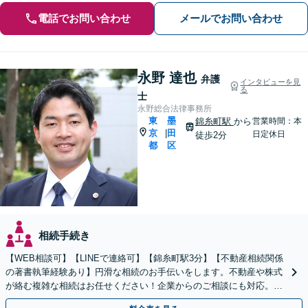
電話でお問い合わせ
メールでお問い合わせ
永野 達也
弁護
インタビューを見
る
士
永野総合法律事務所
東
墨
錦糸町駅
から
営業時間：本
京
田
|
日定休日
徒歩2分
都
区
相続手続き
【WEB相談可】【LINEで連絡可】【錦糸町駅3分】【不動産相続関係
の著書執筆経験あり】円滑な相続のお手伝いをします。不動産や株式
が絡む複雑な相続はお任せください！企業からのご相談にも対応。事
業承継も対応可能【休日・夜間対応】