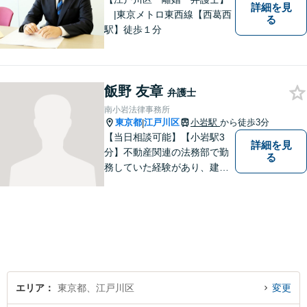
詳細を見
|東京メトロ東西線【西葛西
る
駅】徒歩１分
飯野 友章
弁護士
南小岩法律事務所
東京都
江戸川区
小岩駅
から徒歩3分
|
【当日相談可能】【小岩駅3
詳細を見
分】不動産関連の法務部で勤
る
務していた経験があり、建築
やリフォームに開ける瑕疵ト
ラブル、労働問題の対応経験
が多数あります。ご依頼者様
と一緒に考え、最適な解決策
をご提案いたします。 どんな
ことでもお気軽にご相談くだ
さい。
エリア
東京都、江戸川区
変更