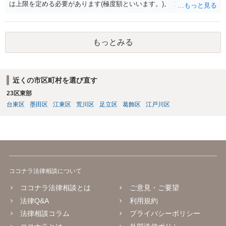
は上限を定める必要があります(極度額といいます。)。 この書式にサ
インしても、実際は連帯保証部分は民法465条の2②により無効とな
り、会社側は請求できない可能性が高そうです。
もっとみる
近くの市区町村を選び直す
23区東部
台東区
墨田区
江東区
荒川区
足立区
葛飾区
江戸川区
ココナラ法律相談について
ココナラ法律相談とは
ご意見・ご要望
法律Q&A
利用規約
法律相談コラム
プライバシーポリシー