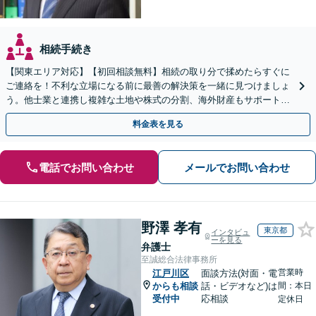
相続手続き
【関東エリア対応】【初回相談無料】相続の取り分で揉めたらすぐに
ご連絡を！不利な立場になる前に最善の解決策を一緒に見つけましょ
う。他士業と連携し複雑な土地や株式の分割、海外財産もサポート。
どんな些細な疑問でも構いません。お気軽にご相談ください
料金表を見る
電話でお問い合わせ
メールでお問い合わせ
野澤 孝有
東京都
インタビュ
ーを見る
弁護士
至誠総合法律事務所
営業時
江戸川区
面談方法(対面・電
からも相談
話・ビデオなど)は
間：本日
受付中
応相談
定休日