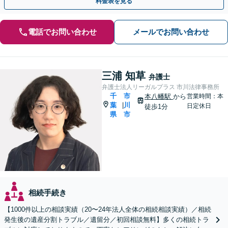
料金表を見る
電話でお問い合わせ
メールでお問い合わせ
三浦 知草
弁護士
弁護士法人リーガルプラス 市川法律事務所
千
市
本八幡駅
から
営業時間：本
葉
川
|
日定休日
徒歩1分
県
市
相続手続き
【1000件以上の相談実績（20〜24年法人全体の相続相談実績）／相続
発生後の遺産分割トラブル／遺留分／初回相談無料】多くの相続トラ