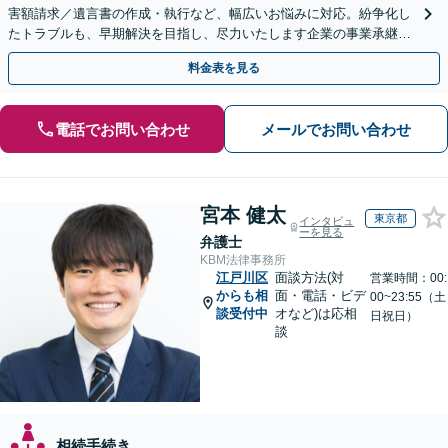
害額請求／遺言書の作成・執行など、幅広いお悩みに対応。紛争化し
たトラブルも、早期解決を目指し、尽力いたします企業の事業承継の
お悩みもご相談ください【夜間・休日面談】【電話相談可】
料金表を見る
電話でお問い合わせ
メールでお問い合わせ
宮本 健太
東京都
インタビュ
ーを見る
弁護士
KBM法律事務所
江戸川区
面談方法(対
営業時間：00:
からも相
面・電話・ビデ
00~23:55（土
談受付中
オなど)は応相
日祝日）
談
相続手続き