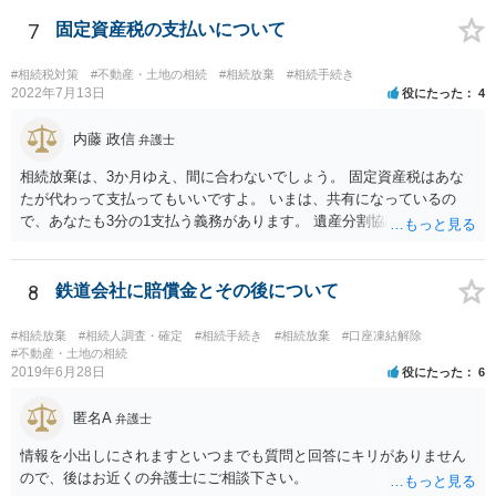
述の手続ということだと思いますが) ただ、葬儀費用ならいくらでもよ
いということではなく、身分相応の、社会的儀式として当然認められ
7
固定資産税の支払いについて
る程度の金額に留まると考えた方がよいです。 もし、相続人の皆さん
に葬儀費用を支出する経済力がなく、質素な葬儀を行った費用であれ
#相続税対策
#不動産・土地の相続
#相続放棄
#相続手続き
ば相続財産から支出しても単純承認と認められない可能性が高いの
2022年7月13日
役にたった
4
で、相続放棄申述が受理される可能性も高いと思います。
内藤 政信
弁護士
相続放棄は、3か月ゆえ、間に合わないでしょう。 固定資産税はあな
たが代わって支払ってもいいですよ。 いまは、共有になっているの
で、あなたも3分の1支払う義務があります。 遺産分割協議をして、不
動産取得者を決めて、相続登記する必要があります。 登記名義人に支
払い義務があります。
8
鉄道会社に賠償金とその後について
#相続放棄
#相続人調査・確定
#相続手続き
#相続放棄
#口座凍結解除
#不動産・土地の相続
2019年6月28日
役にたった
6
匿名A
弁護士
情報を小出しにされますといつまでも質問と回答にキリがありません
ので、後はお近くの弁護士にご相談下さい。