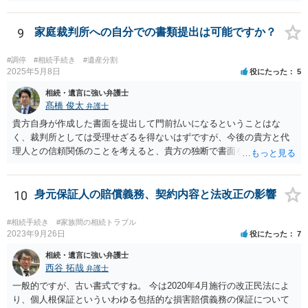
9
家庭裁判所への自分での書類提出は可能ですか？
#調停
#相続手続き
#遺産分割
2025年5月8日
役にたった
5
相続・遺言に強い弁護士
髙橋 俊太
弁護士
貴方自身が作成した書面を提出して門前払いになるということはな
く、裁判所としては受理せざるを得ないはずですが、今後の貴方と代
理人との信頼関係のことを考えると、貴方の独断で書面を提出したり
裁判所に電話したりするのはお勧めしにくいところです。 現在の弁護
士が主張書面の提出を渋っているようですが、弁護士として提出の実
益がないと考えている可能性もあると思いますので、そのあたりも含
10
身元保証人の賠償義務、契約内容と法改正の影響
めて、弁護士見解を確認等するためによく打ち合わせた方がよいと思
います。単に面倒臭いということで書面提出をしないということであ
#相続手続き
#家族間の相続トラブル
れば、当該弁護士との委任関係を修了した上で、貴方のほうで書面提
2023年9月26日
役にたった
7
出することを検討なさった方がよいでしょう。
相続・遺言に強い弁護士
西谷 拓哉
弁護士
一般的ですが、古い書式ですね。 今は2020年4月施行の改正民法によ
り、個人根保証といういわゆる包括的な損害賠償義務の保証について