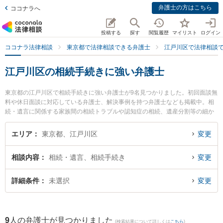
弁護士の方はこちら
ココナラへ
投稿する
探す
閲覧履歴
マイリスト
ログイン
ココナラ法律相談
東京都で法律相談できる弁護士
江戸川区で法律相談
江戸川区の相続手続きに強い弁護士
東京都の江戸川区で相続手続きに強い弁護士が9名見つかりました。初回面談無
料や休日面談に対応している弁護士、解決事例を持つ弁護士なども掲載中。相
続・遺言に関係する家族間の相続トラブルや認知症の相続、遺産分割等の細か
な分野での絞り込み検索もでき便利です。特に法律事務所Lapinの河井 浩志弁
護士や遠山法律事務所の遠山 泰夫弁護士、原田綜合法律事務所の原田 和幸弁護
エリア
東京都、江戸川区
変更
士のプロフィール情報や弁護士費用、強みなどが注目されています。『江戸川
区で土日や夜間に発生した相続手続きのトラブルを今すぐに弁護士に相談した
相談内容
相続・遺言、相続手続き
変更
い』『相続手続きのトラブル解決の実績豊富な近くの弁護士を検索したい』
『初回相談無料で相続手続きを法律相談できる江戸川区内の弁護士に相談予約
したい』などでお困りの相談者さんにおすすめです。
詳細条件
未選択
変更
9
人の弁護士が見つかりました
(検索結果について詳しくは
こちら
)