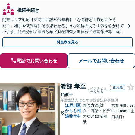
相続手続き
関東エリア対応【💬初回面談30分無料】「なるほど！確かにそう
だ！」相手や裁判官にそう思わせるような説得力ある主張を心がけて
います。遺産分割／相続放棄／財産調査／遺留分／遺言作成等、経験
豊富な事務所。複雑な手続を代行【年間相談100件以上】
料金表を見る
電話でお問い合わせ
メールでお問い合わせ
渡部 孝至
東京都
インタビュ
ーを見る
弁護士
弁護士法人はるかぜ総合法律事務所
江戸川区
面談方法(対
営業時間：09:
からも相
面・電話・ビデ
00~18:00（土
談受付中
オなど)は応相
日祝日）
談