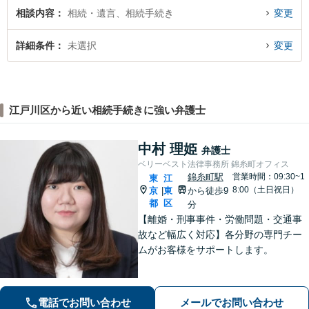
相談内容
相続・遺言、相続手続き
変更
詳細条件
未選択
変更
江戸川区から近い相続手続きに強い弁護士
中村 理姫
弁護士
ベリーベスト法律事務所 錦糸町オフィス
錦糸町駅
営業時間：09:30~1
東
江
8:00（土日祝日）
京
東
から徒歩9
|
都
区
分
【離婚・刑事事件・労働問題・交通事
故など幅広く対応】各分野の専門チー
ムがお客様をサポートします。
電話でお問い合わせ
メールでお問い合わせ