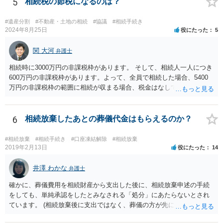
5
相続税の節税になるのは？
ありません。 なお、私が扱った相続放棄を検討していた案件で、期間
伸長して調査したところ、サラ金に対する過払金など相当な財産が見
#遺産分割
#不動産・土地の相続
#協議
#相続手続き
つかったため相続したという事例がありました。
2024年8月25日
役にたった
5
関 大河
弁護士
相続時に3000万円の非課税枠があります。 そして、相続人一人につき
600万円の非課税枠があります。よって、全員で相続した場合、5400
万円の非課税枠の範囲に相続が収まる場合、税金はなしです。 一人が
相続放棄すると、600万円の枠が一つ減ります。よって、4800万円の
範囲となります。 一般的には、全員で相続する方が税金はお得です。
また、全員で相続しても、話し合いの結果、親がすべて相続と決める
6
相続放棄したあとの葬儀代金はもらえるのか？
こともできます。この場合でも相続の非課税枠は、全員で相続した540
0万円分使えます。 父が亡くなり、母が全部相続すると、母から三人
#相続放棄
#相続手続き
#口座凍結解除
#相続放棄
で相続する際は、4800万円が非課税枠となります。 そうすると、母が
2019年2月13日
役にたった
14
亡くなってから相続すると、両親のどちらかが亡くなってから相続す
るより非課税の枠が減少します。 計画的に相続をするのがおすすめと
井澤 わかな
弁護士
いうことになります。これ以外にも気をつける点はあるかもしれませ
確かに、葬儀費用を相続財産から支出した後に、相続放棄申述の手続
んので、一度相談して想定するのがおすすめと思います。
をしても、単純承認をしたとみなされる「処分」にあたらないとされ
ています。 (相続放棄後に支出ではなく、葬儀の方が先に来るのが通常
だと思いますので、葬儀→葬儀費用を相続財産から支出→相続放棄申