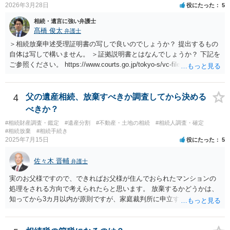
2026年3月28日
役にたった
5
相続・遺言に強い弁護士
髙橋 俊太
弁護士
＞相続放棄申述受理証明書の写しで良いのでしょうか？ 提出するもの
自体は写しで構いません。 ＞証拠説明書とはなんでしょうか？ 下記を
ご参照ください。 https://www.courts.go.jp/tokyo-s/vc-files/tokyo-s/file/
14-1kisairei.pdf
4
父の遺産相続、放棄すべきか調査してから決める
べきか？
#相続財産調査・鑑定
#遺産分割
#不動産・土地の相続
#相続人調査・確定
#相続放棄
#相続手続き
2025年7月15日
役にたった
5
佐々木 晋輔
弁護士
実のお父様ですので、できればお父様が住んでおられたマンションの
処理をされる方向で考えられたらと思います。 放棄するかどうかは、
知ってから3カ月以内が原則ですが、家庭裁判所に申立すれば3カ月の
期間を伸長することができます。 その間に、財産の状況を調査して、
放棄するかどうか決めることができます。 銀行やサラ金が数年も放置
することはありませんので、数年後に借金が発見される可能性はほぼ