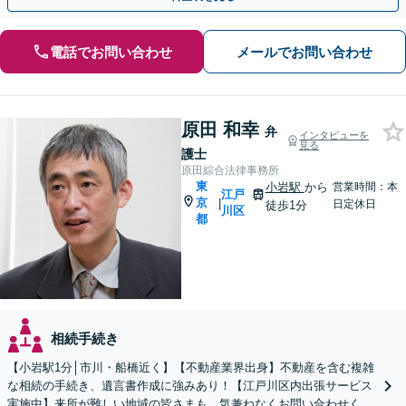
電話でお問い合わせ
メールでお問い合わせ
原田 和幸
弁
インタビューを
見る
護士
原田綜合法律事務所
東
小岩駅
から
営業時間：本
江戸
京
|
日定休日
徒歩1分
川区
都
相続手続き
【小岩駅1分│市川・船橋近く】【不動産業界出身】不動産を含む複雑
な相続の手続き、遺言書作成に強みあり！【江戸川区内出張サービス
実施中】来所が難しい地域の皆さまも、気兼ねなくお問い合わせくだ