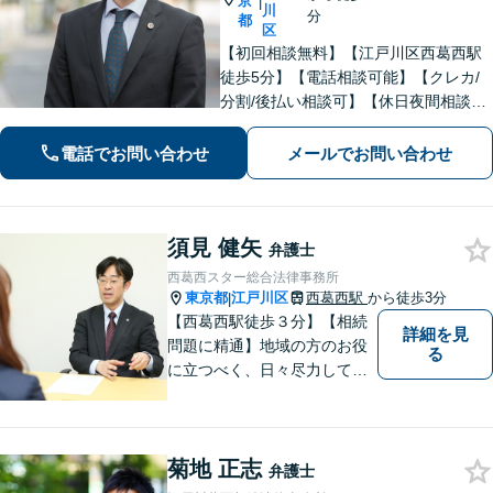
京
|
川
分
都
区
【初回相談無料】【江戸川区西葛西駅
徒歩5分】【電話相談可能】【クレカ/
分割/後払い相談可】【休日夜間相談可
能】地域密着型の事務所です。お悩み
の方はお気軽にご相談ください。実績
電話でお問い合わせ
メールでお問い合わせ
と経験が豊富な弁護士が、フットワー
ク軽く問題解決に尽力します。
須見 健矢
弁護士
西葛西スター総合法律事務所
東京都
江戸川区
西葛西駅
から徒歩3分
|
【西葛西駅徒歩３分】【相続
詳細を見
問題に精通】地域の方のお役
る
に立つべく、日々尽力してお
ります。勝ち負けではなく、
「その人にとってより良い解
決」を目指します。法律問題
菊地 正志
でお困りの方は、お一人で抱
弁護士
え込むことなく、お気軽にご