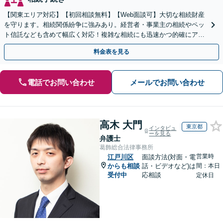
【関東エリア対応】【初回相談無料】【Web面談可】大切な相続財産
を守ります。相続関係紛争に強みあり。経営者・事業主の相続やペッ
ト信託なども含めて幅広く対応！複雑な相続にも迅速かつ的確にアド
バイスいたします。
料金表を見る
電話でお問い合わせ
メールでお問い合わせ
高木 大門
東京都
インタビュ
ーを見る
弁護士
葛飾総合法律事務所
営業時
江戸川区
面談方法(対面・電
からも相談
話・ビデオなど)は
間：本日
受付中
応相談
定休日