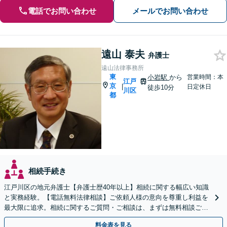
電話でお問い合わせ
メールでお問い合わせ
遠山 泰夫
弁護士
遠山法律事務所
東
小岩駅
から
営業時間：本
江戸
京
|
日定休日
徒歩10分
川区
都
相続手続き
江戸川区の地元弁護士【弁護士歴40年以上】相続に関する幅広い知識
と実務経験。【電話無料法律相談】ご依頼人様の意向を尊重し利益を
最大限に追求。相続に関するご質問・ご相談は、まずは無料相談ご利
用下さい。【JR小岩駅徒歩12分・駐車場完備】
料金表を見る