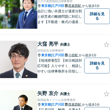
江戸川葛西相続法律事務所
相談ください。
東京都
江戸川区
西葛西駅
から徒歩1分
|
会計に強い弁護士が遺産分割
詳細を見
と経営者の離婚問題に対応し
る
ます【不動産・株式の遺産分
割、経営者離婚に注力】【日
本に150人程度しかいない弁
護士×税理士×日本公認会計士
大窪 亮平
協会準会員 トリプルライセ
弁護士
ンス】
原田綜合法律事務所
東京都
江戸川区
小岩駅
から徒歩1分
|
【地域密着型】【休日相談対
詳細を見
応可能】入りやすく、相談し
る
やすい法律事務所を目指して
います。離婚・男女問題／ 借
金・債務整理／交通事故／犯
罪・刑事事件など多数の分野
矢野 京介
に対応可能。是非一度お気軽
弁護士
にご相談ください。
葛西臨海ドリーム法律事務所
東京都
江戸川区
西葛西駅
から徒歩1分
|
【江戸川区 離婚 弁護士】