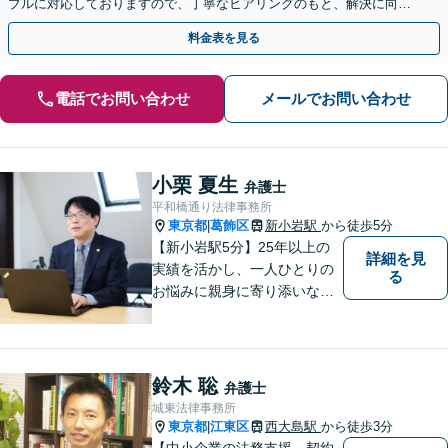
ブルに対応しておりますので、丁寧なヒアリングのもと、解決に向け
たアドバイス・ご提案をいたします。
料金表を見る
電話でお問い合わせ
メールでお問い合わせ
小栗 夏生
弁護士
平和橋通り法律事務所
東京都
葛飾区
新小岩駅
から徒歩5分
|
【新小岩駅5分】25年以上の
詳細を見
実績を活かし、一人ひとりの
る
お悩みに親身に寄り添いなが
ら、納得できる解決を全力で
目指します。法律問題の解決
だけでなく、その先の暮らし
や未来を見据えたサポートを
鈴木 聡
弁護士
大切にしています。【休日や
城東法律事務所
夜間相談も柔軟に対応】【WE
東京都
江東区
西大島駅
から徒歩3分
|
B相談可】
【中小企業の法務支援、契約