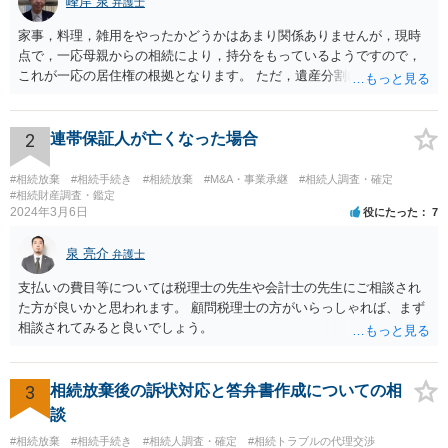
峰岸 泉
弁護士
家事，料理，雑用をやったかどうかはあまり関係ありませんが，現時
点で，一応母親からの相続により，持分をもっているようですので，
これが一応の居住権の根拠となります。 ただ，遺産分割により，母の
持分を父親が取得した場合，住み続けるのは難しいかも知れません。
2
連帯保証人が亡くなった場合
#相続放棄
#相続手続き
#相続放棄
#M&A・事業承継
#相続人調査・確定
#相続財産調査・鑑定
2024年3月6日
役にたった
7
泉 亮介
弁護士
支払いの費目等については税理士の先生や会計士の先生にご相談され
た方が良いかと思われます。 顧問税理士の方がいらっしゃれば、まず
相談されてみると良いでしょう。
3
相続放棄後の訴状対応と答弁書作成についての相
談
#相続放棄
#相続手続き
#相続人調査・確定
#相続トラブルの代理交渉