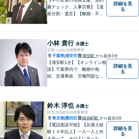
詳細を見
書チェック、人事労務】【遺
る
産分割・遺言】【離婚・不倫
慰謝料】【江東区で14年目の
弁護士】【Zoom相談可】【弁
護士が全て対応】【無料相談
分野あり】民間企業出身の弁
小林 貴行
弁護士
護士が、経営者・ビジネスパ
京葉つばめ法律事務所
ーソンの悩みに「速く・適切
千葉県
浦安市
浦安駅
から徒歩1分
|
に」対応。
【浦安駅1分】【オンライン相
詳細を見
談】千葉県内で、離婚や相
る
続、交通事故、労働問題な
ど、個人の方が直面する法律
トラブルに幅広く取り組んで
きました。「相談してよかっ
た」と思っていただけるよ
鈴木 淳也
弁護士
う、誠実に対応いたします。
鈴木淳也総合法律事務所
【相談しやすい法律事務所】
東京都
墨田区
錦糸町駅
から徒歩2分
|
【電話面談可能】【弁護士経
詳細を見
験１０年以上】一人一人と向
る
き合って、その人にあった解