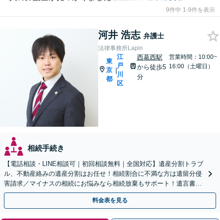
9件中 1-9件を表示
河井 浩志
弁護士
法律事務所Lapin
江
西葛西駅
営業時間：10:00~
東
戸
16:00（土曜日）
から徒歩5
京
|
川
分
都
区
相続手続き
【電話相談・LINE相談可｜初回相談無料｜全国対応】遺産分割トラブ
ル、不動産絡みの遺産分割はお任せ！相続割合に不満な方は遺留分侵
害請求／マイナスの相続にお悩みなら相続放棄もサポート！遺言書作
成も可【夜間・休日面談可｜来所不要｜西葛西駅5分】
料金表を見る