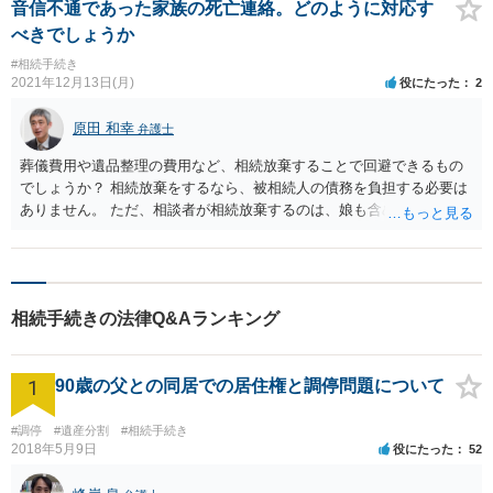
音信不通であった家族の死亡連絡。どのように対応す
べきでしょうか
#相続手続き
2021年12月13日(月)
役にたった
2
原田 和幸
弁護士
葬儀費用や遺品整理の費用など、相続放棄することで回避できるもの
でしょうか？ 相続放棄をするなら、被相続人の債務を負担する必要は
ありません。 ただ、相談者が相続放棄するのは、娘も含めた先順位の
相続人が相続放棄をした後になると思います。 なお、相続放棄をする
なら、被相続人の遺産を処分するようなことはしないでください。 ま
た費用を負担する場合は、娘を含めての費用負担となるのでしょう
か。 娘が相続人になるのであれば、娘が負担すればよいと思います。
相続手続きの法律Q&Aランキング
1
90歳の父との同居での居住権と調停問題について
#調停
#遺産分割
#相続手続き
2018年5月9日
役にたった
52