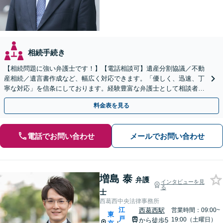
相続手続き
【相続問題に強い弁護士です！】【電話相談可】遺産分割協議／不動
産相続／遺言書作成など、幅広く対応できます。「優しく、迅速、丁
寧な対応」を信条にしております。経験豊富な弁護士として相談者様
のため全力を尽くします。お気軽にご相談ください。
料金表を見る
電話でお問い合わせ
メールでお問い合わせ
増島 泰
弁護
インタビューを見
る
士
西葛西中央法律事務所
江
西葛西駅
営業時間：09:00~
東
戸
19:00（土曜日）
から徒歩5