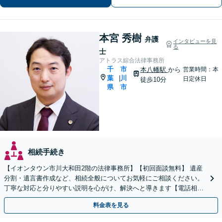
本宮 秀樹
弁護
インタビューを見
る
士
アトラス綜合法律事務所
千
市
本八幡駅
から
営業時間：本
葉
川
|
日定休日
徒歩10分
県
市
相続手続き
【イオンタウン市川大和田2階の法律事務所】【初回面談無料】 遺産
分割・遺言書作成など、相続全般についてお気軽にご相談ください。
丁寧な対応と分りやすい説明を心がけ、解決へと導きます【電話相談
可】
料金表を見る