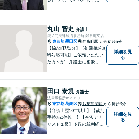
決策を一緒に考えていきたい
と思い仕事をしております。
離婚・男女問題／刑事事件／
借金・債務整理／相続などの
丸山 智史
弁護士
幅広い分野に対応可能。お気
虎ノ門法律経済事務所 錦糸町支店
軽にご相談ください。
東京都
墨田区
錦糸町駅
から徒歩5分
|
【錦糸町駅5分】【初回相談無
詳細を見
料対応可能】ご依頼いただい
る
た方々が「弁護士に相談して
よかった」とご満足いただけ
るよう、日々の精進を重ねな
がら、法律問題に真摯に向き
合います。お金にまつわるト
田口 泰規
弁護士
ラブルや終活に関するお悩み
法律事務所ｍａｒｕ
もお気軽にご相談ください。
東京都
葛飾区
お花茶屋駅
から徒歩3分
|
【弁護士歴10年以上】【裁判
詳細を見
手続250件以上】【交渉アナ
る
リスト１級】多数の裁判経験
を踏まえ、円満解決を目指し
ています。依頼者と充実した