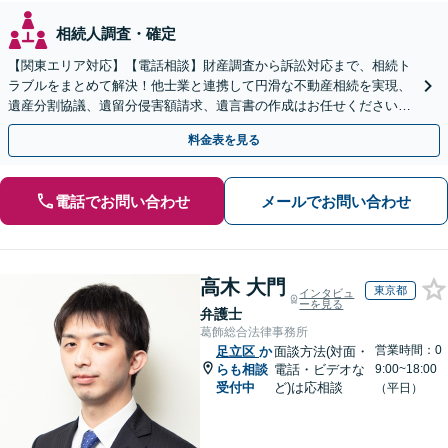
相続人調査・確定
【関東エリア対応】【電話相談】財産調査から訴訟対応まで、相続ト
ラブルをまとめて解決！他士業と連携して円滑な不動産相続を実現、
遺産分割協議、遺留分侵害額請求、遺言書の作成はお任せください。
明確な料金体系【オンライン面談可能】
料金表を見る
電話でお問い合わせ
メールでお問い合わせ
高木 大門
東京都
インタビュ
ーを見る
弁護士
葛飾総合法律事務所
営業時間：0
足立区
か
面談方法(対面・
らも相談
電話・ビデオな
9:00~18:00
受付中
ど)は応相談
（平日）