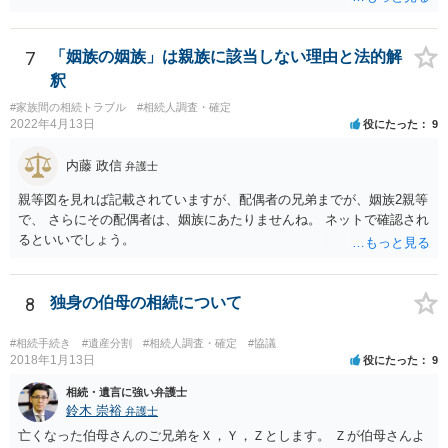
れません。
7
「姻族の姻族」は親族に該当しない理由と法的解
釈
#家族間の相続トラブル
#相続人調査・確定
2022年4月13日
役にたった
9
内藤 政信
弁護士
親等図を見れば記載されていますが、配偶者の兄弟までが、姻族2親等
で、 さらにその配偶者は、姻族にあたりませんね。 ネットで確認され
るといいでしょう。
8
独身の伯母の相続について
#相続手続き
#遺産分割
#相続人調査・確定
#協議
2018年1月13日
役にたった
9
相続・遺言に強い弁護士
鈴木 崇裕
弁護士
亡くなった伯母さんのご兄弟をＸ，Ｙ，Ｚとします。 Ｚが伯母さんよ