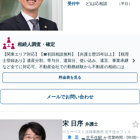
受付中
ど)は応相談
（平日）
相続人調査・確定
【関東エリア対応】【☎︎初回相談無料】【弁護士歴15年以上】【税理
士登録あり】遺産分割、寄与分、遺留分、使い込み、遺言、事業承継
など全てに対応可。不動産会社での勤務経験から不動産の相続には特
に的確に対応【出張サービス】【夜間・休日面談】
料金表を見る
メールでお問い合わせ
宋 日序
弁護士
ベリーベスト法律事務所 北千住オフィス
東
足
北千住駅
か
営業時間：09:00~