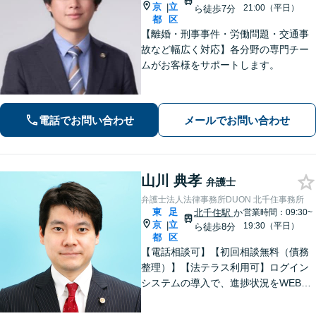
京
立
|
21:00（平日）
ら徒歩7分
都
区
【離婚・刑事事件・労働問題・交通事
故など幅広く対応】各分野の専門チー
ムがお客様をサポートします。
電話でお問い合わせ
メールでお問い合わせ
山川 典孝
弁護士
弁護士法人法律事務所DUON 北千住事務所
東
足
北千住駅
か
営業時間：09:30~
京
立
|
19:30（平日）
ら徒歩8分
都
区
【電話相談可】【初回相談無料（債務
整理）】【法テラス利用可】ログイン
システムの導入で、進捗状況をWEB上
でチェックできます。借金問題／債権
回収／行政事件に注力。その他、幅広