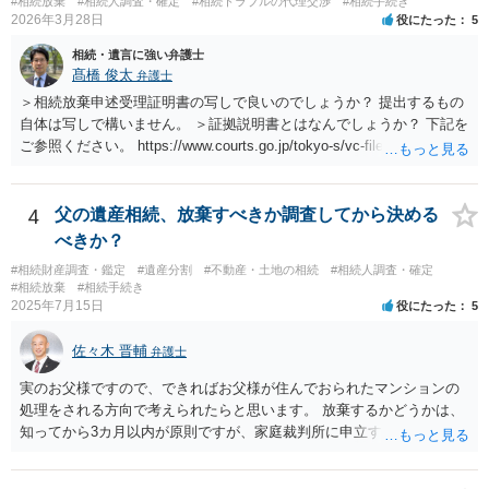
#相続放棄
#相続人調査・確定
#相続トラブルの代理交渉
#相続手続き
2026年3月28日
役にたった
5
相続・遺言に強い弁護士
髙橋 俊太
弁護士
＞相続放棄申述受理証明書の写しで良いのでしょうか？ 提出するもの
自体は写しで構いません。 ＞証拠説明書とはなんでしょうか？ 下記を
ご参照ください。 https://www.courts.go.jp/tokyo-s/vc-files/tokyo-s/file/
14-1kisairei.pdf
4
父の遺産相続、放棄すべきか調査してから決める
べきか？
#相続財産調査・鑑定
#遺産分割
#不動産・土地の相続
#相続人調査・確定
#相続放棄
#相続手続き
2025年7月15日
役にたった
5
佐々木 晋輔
弁護士
実のお父様ですので、できればお父様が住んでおられたマンションの
処理をされる方向で考えられたらと思います。 放棄するかどうかは、
知ってから3カ月以内が原則ですが、家庭裁判所に申立すれば3カ月の
期間を伸長することができます。 その間に、財産の状況を調査して、
放棄するかどうか決めることができます。 銀行やサラ金が数年も放置