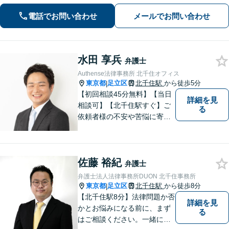
い事案に対応できます【夜間・休日面
電話でお問い合わせ
メールでお問い合わせ
談可】【完全個室】【新宿三丁目駅5
分】
水田 享兵
弁護士
Authense法律事務所 北千住オフィス
東京都
足立区
北千住駅
から徒歩5分
|
【初回相談45分無料】【当日
詳細を見
相談可】【北千住駅すぐ】ご
る
依頼者様の不安や苦悩に寄り
添いながら、納得の解決とな
るよう冷静かつ粘り強く交渉
します。離婚男女問題では問
佐藤 裕紀
題解決後の人生も見据えてサ
弁護士
ポートします。
弁護士法人法律事務所DUON 北千住事務所
東京都
足立区
北千住駅
から徒歩8分
|
【北千住駅8分】法律問題か否
詳細を見
かとお悩みになる前に、まず
る
はご相談ください。一緒に考