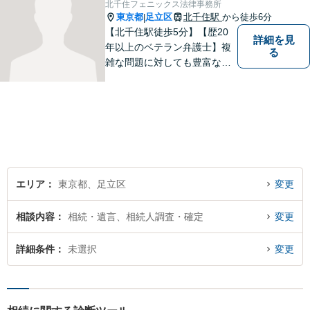
北千住フェニックス法律事務所
東京都
足立区
北千住駅
から徒歩6分
|
【北千住駅徒歩5分】【歴20
詳細を見
年以上のベテラン弁護士】複
る
雑な問題に対しても豊富な経
験から実現性の高い提案が可
能です。都心で弁護士をお探
しであればお気軽にご相談く
ださい。依頼者様の声を大切
にし、適切に対処して参りま
す。
エリア
東京都、足立区
変更
相談内容
相続・遺言、相続人調査・確定
変更
詳細条件
未選択
変更