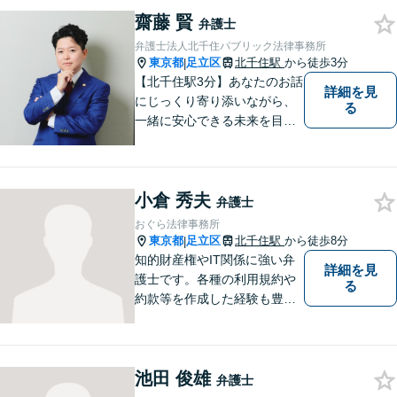
し合い、最も前向きになれる
齋藤 賢
解決を見つけ出すことを目指
弁護士
します。
弁護士法人北千住パブリック法律事務所
東京都
足立区
北千住駅
から徒歩3分
|
【北千住駅3分】あなたのお話
詳細を見
にじっくり寄り添いながら、
る
一緒に安心できる未来を目指
します。どんなに小さなお悩
みでも気軽にご相談いただけ
る「安心して頼れる弁護士」
小倉 秀夫
を目指しています。まずはお
弁護士
気軽にご相談ください【丁寧
おぐら法律事務所
なヒアリング】【完全個室で
東京都
足立区
北千住駅
から徒歩8分
|
相談】
知的財産権やIT関係に強い弁
詳細を見
護士です。各種の利用規約や
る
約款等を作成した経験も豊富
です。契約書のチェック等で
あれば、日本文のみならず英
文のものも対処できます。ネ
池田 俊雄
ット上での誹謗中傷対策も得
弁護士
意です。