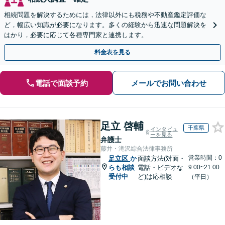
相続問題を解決するためには，法律以外にも税務や不動産鑑定評価な
ど，幅広い知識が必要になります。多くの経験から迅速な問題解決を
はかり，必要に応じて各種専門家と連携します。
料金表を見る
電話で面談予約
メールでお問い合わせ
足立 啓輔
千葉県
インタビュ
ーを見る
弁護士
藤井・滝沢綜合法律事務所
営業時間：0
足立区
か
面談方法(対面・
らも相談
電話・ビデオな
9:00~21:00
受付中
ど)は応相談
（平日）