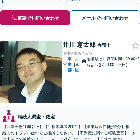
電話でお問い合わせ
メールでお問い合わせ
井川 憲太郎
弁護士
法律事務所イガワ
東
足
綾瀬駅
か
営業時間：09:00~2
京
立
|
0:00（平日）
ら徒歩2分
都
区
相続人調査・確定
【弁護士歴10年以上】【ご相談年間200件】【綾瀬駅西口徒歩2分】相
続でのトラブルはすぐご相談ください。【不動産に関する経験豊富】
他士業との連携でスピーディーに対応いたします。【子連れ相談可】