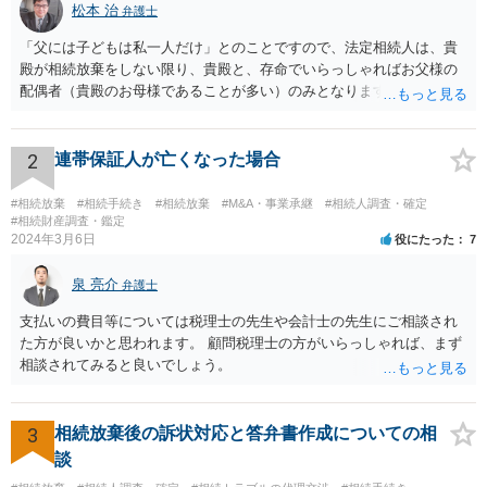
松本 治
弁護士
「父には子どもは私一人だけ」とのことですので、法定相続人は、貴
殿が相続放棄をしない限り、貴殿と、存命でいらっしゃればお父様の
配偶者（貴殿のお母様であることが多い）のみとなります。遺言がな
い限り、「次男」（お父様の弟）らの相続権は発生しません。
2
連帯保証人が亡くなった場合
#相続放棄
#相続手続き
#相続放棄
#M&A・事業承継
#相続人調査・確定
#相続財産調査・鑑定
2024年3月6日
役にたった
7
泉 亮介
弁護士
支払いの費目等については税理士の先生や会計士の先生にご相談され
た方が良いかと思われます。 顧問税理士の方がいらっしゃれば、まず
相談されてみると良いでしょう。
3
相続放棄後の訴状対応と答弁書作成についての相
談