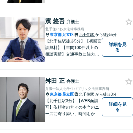
えましょう。 お悩み事を一人
で抱えることはありません。
ご遠慮なくご相談ください。
濱 悠吾
弁護士
北千住いわき法律事務所
東京都
足立区
北千住駅
から徒歩5分
|
【北千住駅徒歩5分】【初回面
詳細を見
談無料】【年間100件以上の
る
相談実績】交通事故に注力し
ています。事故に遭ったらす
ぐにご連絡ください。相続事
件にも対応可能。【当日／夜
舛田 正
間／休日対応可能】新たな生
弁護士
活へと導けるよう、尽力しま
弁護士法人北千住パブリック法律事務所
す。
東京都
足立区
北千住駅
から徒歩3分
|
【北千住駅3分】【WEB面談
詳細を見
可】依頼者の方々の本当のニ
る
ーズに寄り添い、時間をかけ
た適切な判決を求めるか、早
期解決を優先するかを共に話