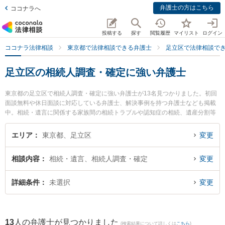
弁護士の方はこちら
ココナラへ
投稿する
探す
閲覧履歴
マイリスト
ログイン
ココナラ法律相談
東京都で法律相談できる弁護士
足立区で法律相談で
足立区の相続人調査・確定に強い弁護士
東京都の足立区で相続人調査・確定に強い弁護士が13名見つかりました。初回
面談無料や休日面談に対応している弁護士、解決事例を持つ弁護士なども掲載
中。相続・遺言に関係する家族間の相続トラブルや認知症の相続、遺産分割等
の細かな分野での絞り込み検索もでき便利です。特に石塚法律事務所の石塚 大
介弁護士や杉山法律事務所の杉山 成榮 弁護士、法律事務所イガワの井川 憲太
エリア
東京都、足立区
変更
郎弁護士のプロフィール情報や弁護士費用、強みなどが注目されています。
『足立区で土日や夜間に発生した相続人調査・確定のトラブルを今すぐに弁護
相談内容
相続・遺言、相続人調査・確定
変更
士に相談したい』『相続人調査・確定のトラブル解決の実績豊富な近くの弁護
士を検索したい』『初回相談無料で相続人調査・確定を法律相談できる足立区
内の弁護士に相談予約したい』などでお困りの相談者さんにおすすめです。
詳細条件
未選択
変更
13
人の弁護士が見つかりました
(検索結果について詳しくは
こちら
)