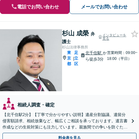
電話でお問い合わせ
メールでお問い合わせ
杉山 成榮
弁
インタビューを
見る
護士
杉山法律事務所
東
足
北千住駅
か
営業時間：09:00~
京
立
|
18:00（平日）
ら徒歩3分
都
区
相続人調査・確定
【北千住駅2分】【丁寧で分かりやすい説明】遺産分割協議、遺留分
侵害額請求、相続放棄など、幅広くご相談を承っております。遺言書
作成などの生前対策にも注力しています。親族間での争いを防ぐため
にも、ぜひ弁護士にご相談ください。【WEB面談可】
料金表を見る