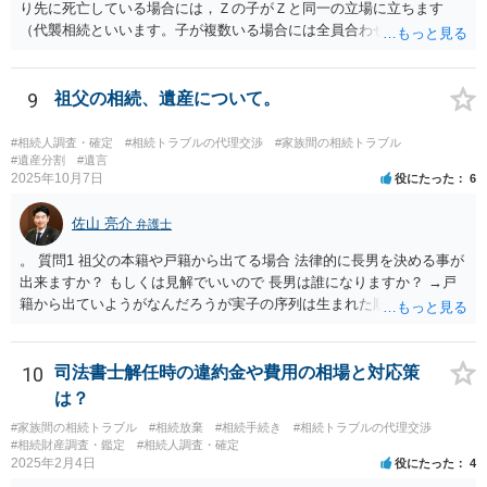
り先に死亡している場合には，Ｚの子がＺと同一の立場に立ちます
（代襲相続といいます。子が複数いる場合には全員合わせてＺと同一
の取り分です。）。 Ｘ，Ｙ，Ｚ（またＺの子）はそれぞれ３分の１ず
つの相続分を有していますので， そのことを前提として，遺産分割協
議をすることになります（必ずしも３分の１ずつにしなくても，合意
9
祖父の相続、遺産について。
ができれば構いません。）。 今後の対応としては， ①伯母さんの相続
財産（遺産）の全容を整理する（預貯金，有価証券，不動産等の有無
#相続人調査・確定
#相続トラブルの代理交渉
#家族間の相続トラブル
を調べることになります。） ②相続財産に照らし，相続税の申告の準
#遺産分割
#遺言
2025年10月7日
役にたった
6
備をする（税理士の先生にご相談ください。） ③遺産分割協議をする
（ご本人同士で行っても構いませんし，弁護士に相談することもよろ
佐山 亮介
しいと思います。） ことになります。
弁護士
。 質問1 祖父の本籍や戸籍から出てる場合 法律的に長男を決める事が
出来ますか？ もしくは見解でいいので 長男は誰になりますか？ →戸
籍から出ていようがなんだろうが実子の序列は生まれた順ですから、
先方が後から生まれたならばお父様がお祖父様の長男です。 質問2 遺
書が腹違いの長男に向けてある場合 書かれてる内容が最優先にされる
のですか？ →遺書というのが、法律上の遺言の形式を守っている限り
10
司法書士解任時の違約金や費用の相場と対応策
はそのとおりです。 質問3 父が腹違いの長男に法律的に優位になれそ
は？
うな事はありますか？ →遺言が有効な場合、優位に立つことはできま
#家族間の相続トラブル
#相続放棄
#相続手続き
#相続トラブルの代理交渉
せんが、お祖父様が認知症であるなどの「遺言が作れないはずの事
#相続財産調査・鑑定
#相続人調査・確定
情」があるならば①遺言無効確認の訴えを起こすのは一つの手です。
2025年2月4日
役にたった
4
それができない場合は②遺留分侵害額請求で争うほかありません。 質