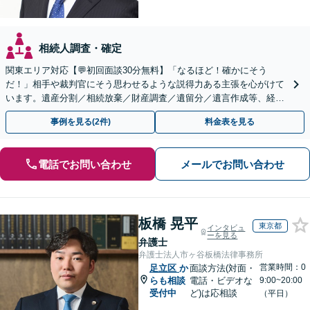
相続人調査・確定
関東エリア対応【💬初回面談30分無料】「なるほど！確かにそう
だ！」相手や裁判官にそう思わせるような説得力ある主張を心がけて
います。遺産分割／相続放棄／財産調査／遺留分／遺言作成等、経験
豊富な事務所。複雑な手続を代行【年間相談100件以上】
事例を見る(2件)
料金表を見る
電話でお問い合わせ
メールでお問い合わせ
板橋 晃平
東京都
インタビュ
ーを見る
弁護士
弁護士法人市ヶ谷板橋法律事務所
営業時間：0
足立区
か
面談方法(対面・
らも相談
電話・ビデオな
9:00~20:00
受付中
ど)は応相談
（平日）