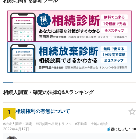
相続に関する診断ツール
相続人調査・確定の法律Q&Aランキング
1
相続権利の有無について
#相続人調査・確定
#家族間の相続トラブル
#不動産・土地の相続
2022年4月17日
役にたった
10