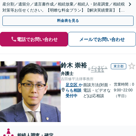
産分割／遺留分／遺言書作成／相続放棄／相続人・財産調査／相続税
対策等お任せください。【明瞭な料金プラン】【解決実績豊富】【電
話相談可】
料金表を見る
電話でお問い合わせ
メールでお問い合わせ
鈴木 崇裕
東京都
インタビュ
ーを見る
弁護士
吉田修平法律事務所
営業時間：0
足立区
か
面談方法(対面・
らも相談
電話・ビデオな
9:00~22:00
受付中
ど)は応相談
（平日）
相続人調査・確定