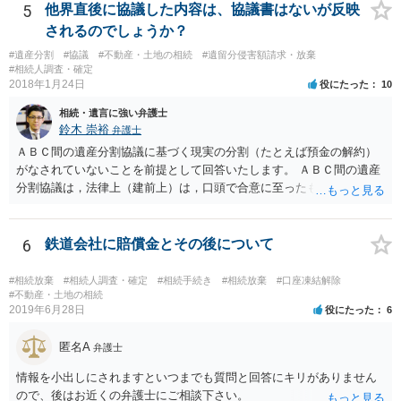
することはありませんので、数年後に借金が発見される可能性はほぼ
5
他界直後に協議した内容は、協議書はないが反映
ありません。 なお、私が扱った相続放棄を検討していた案件で、期間
されるのでしょうか？
伸長して調査したところ、サラ金に対する過払金など相当な財産が見
#遺産分割
#協議
#不動産・土地の相続
#遺留分侵害額請求・放棄
つかったため相続したという事例がありました。
#相続人調査・確定
2018年1月24日
役にたった
10
相続・遺言に強い弁護士
鈴木 崇裕
弁護士
ＡＢＣ間の遺産分割協議に基づく現実の分割（たとえば預金の解約）
がなされていないことを前提として回答いたします。 ＡＢＣ間の遺産
分割協議は，法律上（建前上）は，口頭で合意に至ったものであって
も有効です。 しかし，口頭で合意したことを立証する方法がありませ
ん。 また，不動産の名義を移転するためには，遺産分割協議書への署
名捺印を得る必要があります。 したがって，残念ながら，「ＡＢＣ間
6
鉄道会社に賠償金とその後について
の遺産分割協議が有効に成立している」という前提に基づく主張は困
難と思われます。 「ＡＢＣ間の遺産分割協議は未了のまま，ＡとＢが
#相続放棄
#相続人調査・確定
#相続手続き
#相続放棄
#口座凍結解除
死亡し，二次相続が発生した」という前提に基づいて協議を進める必
#不動産・土地の相続
2019年6月28日
役にたった
6
要があります。 もちろん，Ｃの立場としては，ＡＢＣ間の遺産分割協
議の内容を前提とした主張をすることが最も有利ですが，ＡＢの相続
匿名A
人は応じない姿勢を示していることから，実現は困難だと思います。
弁護士
主張としては維持しつつも，現実的な解決方法（遺産分割協議の落と
情報を小出しにされますといつまでも質問と回答にキリがありません
しどころ）としては，譲歩することを甘受しなければならないかもし
ので、後はお近くの弁護士にご相談下さい。