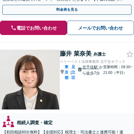
【初回面談無料】
料金表を見る
電話でお問い合わせ
メールでお問い合わせ
藤井 菜奈美
弁護士
ベリーベスト法律事務所 北千住オフィス
東
足
北千住駅
か
営業時間：09:30~
京
立
|
21:00（平日）
ら徒歩7分
都
区
相続人調査・確定
【初回相談60分無料】【全国対応】税理士・司法書士と連携可能！遺