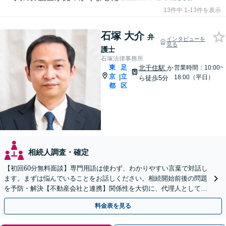
13件中 1-13件を表示
石塚 大介
弁
インタビューを
見る
護士
石塚法律事務所
東
足
北千住駅
か
営業時間：10:00~
京
立
|
18:00（平日）
ら徒歩5分
都
区
相続人調査・確定
【初回60分無料面談】専門用語は使わず、わかりやすい言葉で対話し
ます。まずは悩んでいることをお話しください。相続開始前後の問題
を予防・解決【不動産会社と連携】関係性を大切に、代理人としてあ
なたの利益を守ります【カード利用可】【北千住駅5分】
料金表を見る