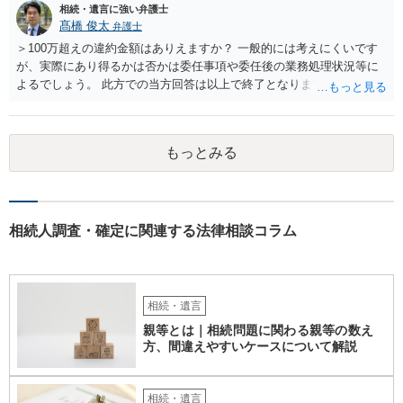
相続・遺言に強い弁護士
問4 相続トラブルの代理交渉は可能でしょうか。 →一般論としては可
髙橋 俊太
弁護士
能ですが、お伺いする内容ですとお祖父様が亡くなられた後に動くこ
とになるでしょう。
＞100万超えの違約金額はありえますか？ 一般的には考えにくいです
が、実際にあり得るかは否かは委任事項や委任後の業務処理状況等に
よるでしょう。 此方での当方回答は以上で終了となりますが、参考に
なりましたら幸いです。
もっとみる
相続人調査・確定に関連する法律相談コラム
相続・遺言
親等とは｜相続問題に関わる親等の数え
方、間違えやすいケースについて解説
相続・遺言