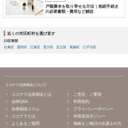
戸籍謄本を取り寄せる方法｜相続手続き
の必要書類・費用など解説
近くの市区町村を選び直す
23区東部
台東区
墨田区
江東区
荒川区
足立区
葛飾区
江戸川区
ココナラ法律相談について
ココナラ法律相談とは
ご意見・ご要望
法律Q&A
利用規約
法律相談コラム
プライバシーポリシー
ココナラとは
外部送信ポリシー
よくあるご質問
掲載をご検討の弁護士の方