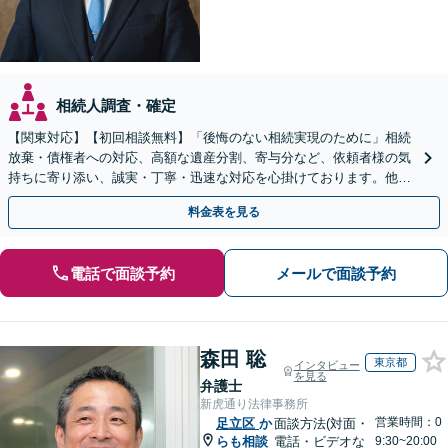
相続人調査・確定
【関東対応】【初回相談無料】「後悔のない相続実現のために」相続
放棄・債権者への対応、高額な遺産分割、寄与分など、依頼者様の気
持ちに寄り添い、誠実・丁寧・迅速な対応を心掛けております。他士
業とも連携し円滑な相続を目指します【夜間相談可】
料金表を見る
電話で面談予約
メールで面談予約
森田 聡
東京都
インタビュー
を見る
弁護士
新虎通り法律事務所
営業時間：0
足立区
か
面談方法(対面・
らも相談
電話・ビデオな
9:30~20:00