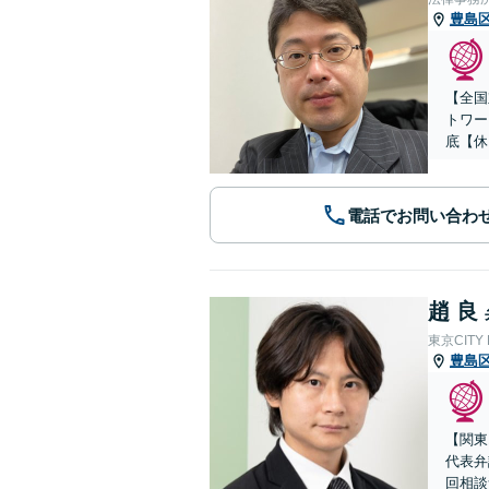
豊島
【全国
トワー
底【休
電話でお問い合わ
趙 良
東京CITY
豊島
【関東
代表弁
回相談