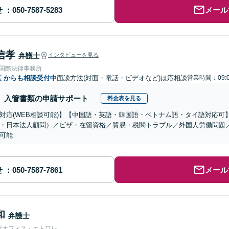
せ
メール
信孝
弁護士
インタビューを見る
RE国際法律事務所
区
からも相談受付中
面談方法(対面・電話・ビデオなど)は応相談
営業時間：09:0
入管書類の申請サポート
料金表を見る
対応(WEB相談可能)】【中国語・英語・韓国語・ベトナム語・タイ語対応可
・日本法人顧問）／ビザ・在留資格／貿易・税関トラブル／外国人労働問題
可能
せ
メール
和
弁護士
所オフィス・エトワレ