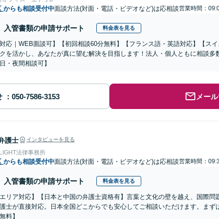
区
からも相談受付中
面談方法(対面・電話・ビデオなど)は応相談
営業時間：09:0
入管書類の申請サポート
料金表を見る
対応｜WEB面談可】【初回相談60分無料】【フランス語・英語対応】【ス
クを活かし、あなたが真に望む解決を目指します！法人・個人ともに相談多
日・夜間相談可】
せ
メール
弁護士
インタビューを見る
 LIGHT法律事務所
区
からも相談受付中
面談方法(対面・電話・ビデオなど)は応相談
営業時間：09:3
入管書類の申請サポート
料金表を見る
エリア対応】【日本と中国の弁護士資格有】言葉と文化の壁を越え、国際問
護士が直接対応。日本全国どこからでも安心してご相談いただけます。まず
無料】