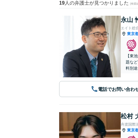
19
人の弁護士が見つかりました
(検索
永山 
エイト総
東京
【東池
題など
料別途
電話でお問い合わ
松村 
舟渡国際
東京