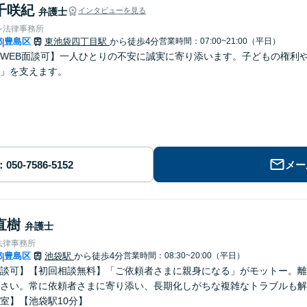
千咲紀
弁護士
インタビューを見る
レ法律事務所
都
豊島区
東池袋四丁目駅
から徒歩4分
営業時間：07:00~21:00（平日）
|
WEB面談可】一人ひとりの不安に誠実に寄り添います。子どもの権利
」を支えます。
メー
直樹
弁護士
法律事務所
都
豊島区
池袋駅
から徒歩4分
営業時間：08:30~20:00（平日）
|
談可】【初回相談無料】「ご依頼者さまに親身になる」がモットー。離
さい。常に依頼者さまに寄り添い、長期化しがちな複雑なトラブルも解
室】【池袋駅10分】