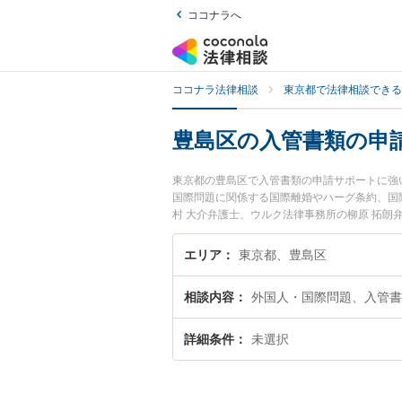
ココナラへ
ココナラ法律相談
東京都で法律相談できる
豊島区の入管書類の申
東京都の豊島区で入管書類の申請サポートに強
国際問題に関係する国際離婚やハーグ条約、国
村 大介弁護士、ウルク法律事務所の柳原 拓
のトラブルを今すぐに弁護士に相談したい』『
相談できる豊島区内の弁護士に相談予約したい
エリア
東京都、豊島区
相談内容
外国人・国際問題、入管書
詳細条件
未選択