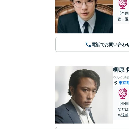
【全国
管・退
電話でお問い合わ
柳原 
ウルク法
東京
【外国
などは
も遠慮