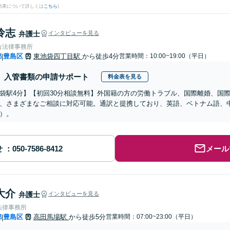
結果について詳しくは
こちら
)
怜志
弁護士
インタビューを見る
合法律事務所
都
豊島区
東池袋四丁目駅
から徒歩4分
営業時間：10:00~19:00（平日）
|
入管書類の申請サポート
料金表を見る
袋駅4分】【初回30分相談無料】外国籍の方の労働トラブル、国際離婚、国
、さまざまなご相談に対応可能。通訳と提携しており、英語、ベトナム語、
）。
せ
メール
大介
弁護士
インタビューを見る
法律事務所
都
豊島区
高田馬場駅
から徒歩5分
営業時間：07:00~23:00（平日）
|