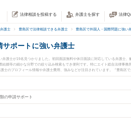
法律相談を投稿する
弁護士を探す
法律Q
弁護士
豊島区で法律相談できる弁護士
豊島区で外国人・国際問題に強い
請サポートに強い弁護士
い弁護士が19名見つかりました。初回面談無料や休日面談に対応している弁護士、
際結婚等の細かな分野での絞り込み検索もでき便利です。特にエイト総合法律事務所
朗弁護士のプロフィール情報や弁護士費用、強みなどが注目されています。『豊島区
入管書類の申請サポートのトラブル解決の実績豊富な近くの弁護士を検索したい』
』などでお困りの相談者さんにおすすめです。
類の申請サポート