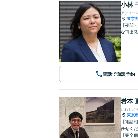
小林 
アディー
東京
【夜間・
な再出発
電話で面談予約
岩本 
いわもと
東京
【電話相
任せくだ
【完全個