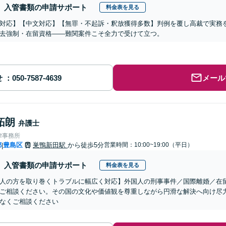
入管書類の申請サポート
料金表を見る
対応】【中文対応】【無罪・不起訴・釈放獲得多数】判例を覆し高裁で実務
去強制・在留資格——難関案件こそ全力で受けて立つ。
せ
メール
拓朗
弁護士
律事務所
都
豊島区
巣鴨新田駅
から徒歩5分
営業時間：10:00~19:00（平日）
|
入管書類の申請サポート
料金表を見る
人の方を取り巻くトラブルに幅広く対応】外国人の刑事事件／国際離婚／在
ご相談ください。その国の文化や価値観を尊重しながら円滑な解決へ向け尽
なくご相談ください