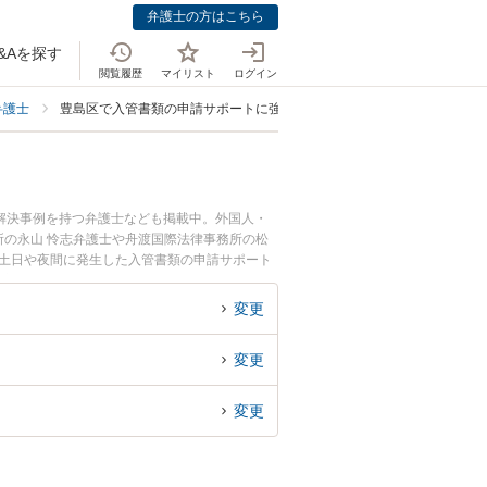
弁護士の方はこちら
&Aを探す
閲覧履歴
マイリスト
ログイン
弁護士
豊島区で入管書類の申請サポートに強い弁護士
解決事例を持つ弁護士なども掲載中。外国人・
の永山 怜志弁護士や舟渡国際法律事務所の松
で土日や夜間に発生した入管書類の申請サポート
『初回相談無料で入管書類の申請サポートを法律
変更
変更
変更