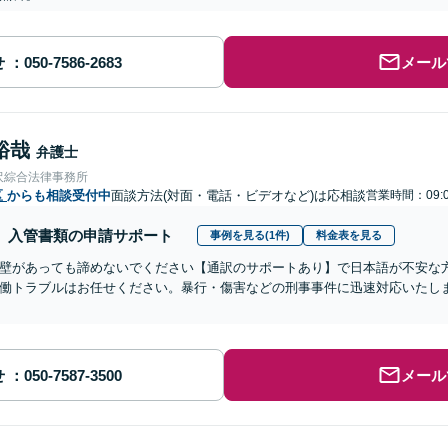
せ
メール
裕哉
弁護士
沢綜合法律事務所
区
からも相談受付中
面談方法(対面・電話・ビデオなど)は応相談
営業時間：09:0
入管書類の申請サポート
事例を見る(1件)
料金表を見る
壁があっても諦めないでください【通訳のサポートあり】で日本語が不安な
働トラブルはお任せください。暴行・傷害などの刑事事件に迅速対応いたし
せ
メール