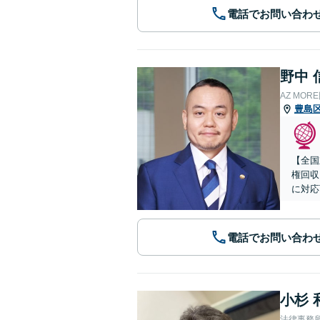
電話でお問い合わ
野中 
AZ MO
豊島
【全国
権回収
に対応
電話でお問い合わ
小杉 
法律事務