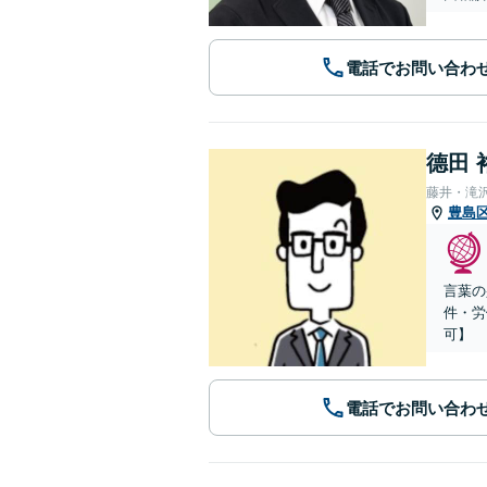
電話でお問い合わ
德田 
藤井・滝
豊島
言葉の
件・労
可】
電話でお問い合わ