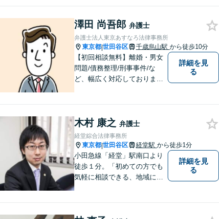
澤田 尚吾郎
弁護士
弁護士法人東京あすなろ法律事務所
東京都
世田谷区
千歳烏山駅
から徒歩10分
|
【初回相談無料】離婚・男女
詳細を見
問題/債務整理/刑事事件/な
る
ど、幅広く対応しておりま
す。お困りごとは、すぐにご
相談ください！依頼者さまの
意向を汲み取り、希望を尊重
木村 康之
した弁護活動を行います。
弁護士
【電話相談可】
経堂綜合法律事務所
東京都
世田谷区
経堂駅
から徒歩1分
|
小田急線「経堂」駅南口より
詳細を見
徒歩１分。「初めての方でも
る
気軽に相談できる、地域に根
差した法律事務所」です。 み
なさまの身近で起こり得る
様々な法的問題の解決に「誠