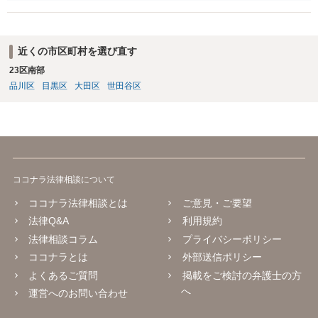
るのではないかと推察いたします。 長期間経過していれば、消滅時効
援用という方法も取れる可能性があるため、御主人に法律事務所に相
談にいくように説得されてはどうでしょうか。相談者様が一緒だと話
せない事情もあるかもしれないのでおひとりで行ってもらうほうがい
近くの市区町村を選び直す
いかもしれません。 配偶者の債務がある状態で配偶者が亡くなると債
23区南部
務を相談者様が相続するという状態になる（相続放棄などの亡くなっ
品川区
目黒区
大田区
世田谷区
てからの方法もありますが）ため、相談者様にも関係することだとし
て相談にいくようにお話してみてはどうでしょうか。
ココナラ法律相談について
ココナラ法律相談とは
ご意見・ご要望
法律Q&A
利用規約
法律相談コラム
プライバシーポリシー
ココナラとは
外部送信ポリシー
よくあるご質問
掲載をご検討の弁護士の方
へ
運営へのお問い合わせ