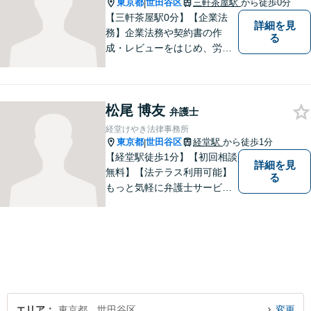
組んでいます。
東京都
世田谷区
三軒茶屋駅
から徒歩0分
|
【三軒茶屋駅0分】【企業法
詳細を見
務】企業法務や契約書の作
る
成・レビューをはじめ、労働
問題、資金調達、M&A、事業
再生など幅広い案件に対応。
一つひとつのご依頼に迅速か
松尾 博友
つ丁寧に取り組み、実務に即
弁護士
した的確な助言を行います。
経堂けやき法律事務所
東京都
世田谷区
経堂駅
から徒歩1分
|
【経堂駅徒歩1分】【初回相談
詳細を見
無料】【法テラス利用可能】
る
もっと気軽に弁護士サービス
をご利用いただきたいとの思
いから、さまざまなご相談に
幅広く対応いたします。日常
生活の法的トラブルは、基本
的にどのようなことでもご相
談に応じます。お気軽にご相
談ください。
エリア
東京都、世田谷区
変更