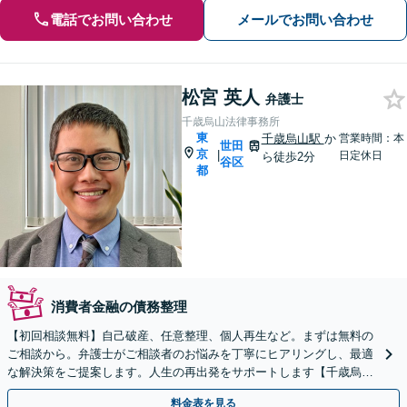
電話でお問い合わせ
メールでお問い合わせ
松宮 英人
弁護士
千歳烏山法律事務所
東
千歳烏山駅
か
営業時間：本
世田
京
|
日定休日
ら徒歩2分
谷区
都
消費者金融の債務整理
【初回相談無料】自己破産、任意整理、個人再生など。まずは無料の
ご相談から。弁護士がご相談者のお悩みを丁寧にヒアリングし、最適
な解決策をご提案します。人生の再出発をサポートします【千歳烏山
駅2分】【休日・夜間相談OK（要事前予約）】
料金表を見る