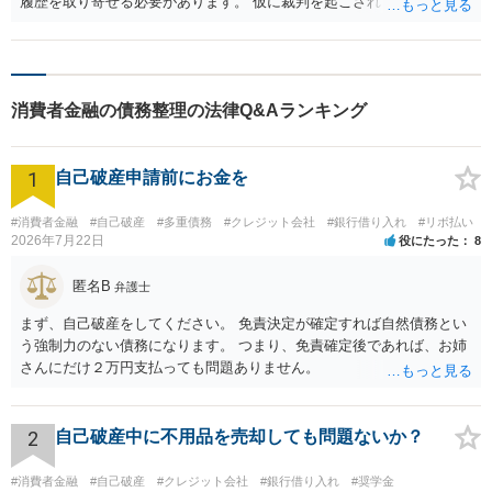
履歴を取り寄せる必要があります。 仮に裁判を起こされていて欠席で
負けていた場合、時効期間が判決確定から１０年になりますのでこの
点も注意です。 この辺りの手続きは弁護士にもお願いできるので最寄
りの法テラス法律相談などから弁護士にお願いしてみるというのも手
だと思います。
消費者金融の債務整理の法律Q&Aランキング
1
自己破産申請前にお金を
#消費者金融
#自己破産
#多重債務
#クレジット会社
#銀行借り入れ
#リボ払い
2026年7月22日
役にたった
8
匿名B
弁護士
まず、自己破産をしてください。 免責決定が確定すれば自然債務とい
う強制力のない債務になります。 つまり、免責確定後であれば、お姉
さんにだけ２万円支払っても問題ありません。
2
自己破産中に不用品を売却しても問題ないか？
#消費者金融
#自己破産
#クレジット会社
#銀行借り入れ
#奨学金