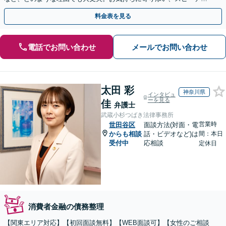
ーな解決を目指します【法テラス利用＆休日・夜間面談可】
料金表を見る
電話でお問い合わせ
メールでお問い合わせ
太田 彩
神奈川県
インタビュ
ーを見る
佳
弁護士
武蔵小杉つばき法律事務所
営業時
世田谷区
面談方法(対面・電
からも相談
話・ビデオなど)は
間：本日
受付中
応相談
定休日
消費者金融の債務整理
【関東エリア対応】【初回面談無料】【WEB面談可】【女性のご相談