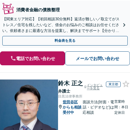
消費者金融の債務整理
【関東エリア対応】【初回相談30分無料】返済が難しい／取立てがス
トレス／住宅を残したいなど、借金のお悩みのご相談はお任せくださ
い。依頼者さまに最適な方法を提案し、解決までサポート【分かりや
すい費用体系】破産管財人の経験豊富な弁護士所属
料金表を見る
電話でお問い合わせ
メールでお問い合わせ
鈴木 正之
東京都
インタビュ
ーを見る
弁護士
目黒法律事務所
営業時
世田谷区
面談方法(対面・電
からも相談
話・ビデオなど)は
間：本日
受付中
応相談
定休日