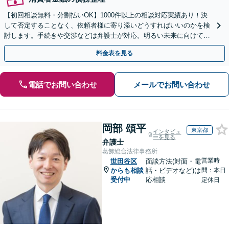
【初回相談無料・分割払いOK】1000件以上の相談対応実績あり！決
して否定することなく、依頼者様に寄り添いどうすればいいのかを検
討します。手続きや交渉などは弁護士が対応。明るい未来に向けて一
緒に頑張りましょう【休日・夜間相談可】【完全個室】
料金表を見る
電話でお問い合わせ
メールでお問い合わせ
岡部 頌平
東京都
インタビュ
ーを見る
弁護士
葛飾総合法律事務所
営業時
世田谷区
面談方法(対面・電
からも相談
話・ビデオなど)は
間：本日
受付中
応相談
定休日