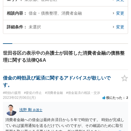
相談内容
借金・債務整理、消費者金融
変更
詳細条件
未選択
変更
世田谷区の表示中の弁護士が回答した消費者金融の債務整
理に関する法律Q&A
借金の時効及び返済に関するアドバイスが欲しいで
す。
#時効の援用
#督促の停止
#消費者金融
#借金返済の相談・交渉
2023年02月06日(月)
役にたった
2
浅野 剛
弁護士
消費者金融への借金は最終弁済日から５年で時効です。 時効が完成し
ていれば援用通知を送るだけでいいのですが、その確認のために取引