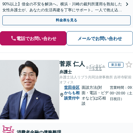
90%以上】借金の不安を解決へ。横浜・川崎の裁判所運用を熟知した
女性弁護士が、あなたの生活再建を丁寧にサポート。一人で抱え込ま
ず、新しい人生への一歩をここから踏み出しませんか。
料金表を見る
電話でお問い合わせ
メールでお問い合わせ
菅原 仁人
東京都
インタビュ
ーを見る
弁護士
弁護士法人リブラ共同法律事務所 吉祥寺駅前
オフィス
世田谷区
面談方法(対
営業時間：09:
からも相
面・電話・ビデ
00~20:00（土
談受付中
オなど)は応相
日祝日）
談
消費者金融の債務整理