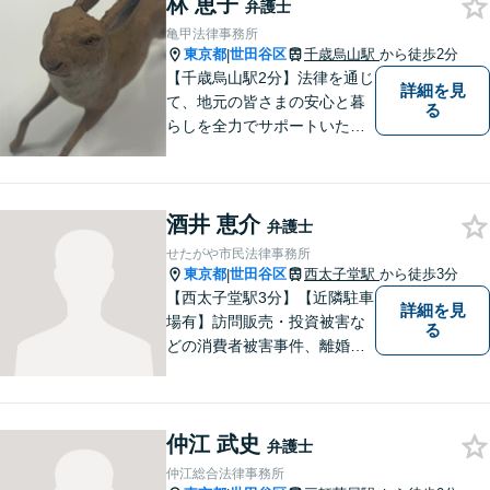
林 恵子
実に」「丁寧に」「迅速に」
弁護士
取り組みます。 （東京弁護士
亀甲法律事務所
会所属・代表弁護士木村康
東京都
世田谷区
千歳烏山駅
から徒歩2分
|
之）
【千歳烏山駅2分】法律を通じ
詳細を見
て、地元の皆さまの安心と暮
る
らしを全力でサポートいたし
ます！丁寧にお話をお伺い、
分かりやすくご説明すること
を大切にしています。どんな
酒井 恵介
に複雑なお悩みでも、安心し
弁護士
てご相談ください。※電話は
せたがや市民法律事務所
面談予約のみ。【地域密着型
東京都
世田谷区
西太子堂駅
から徒歩3分
|
の法律事務所】
【西太子堂駅3分】【近隣駐車
詳細を見
場有】訪問販売・投資被害な
る
どの消費者被害事件、離婚・
相続などの家事事件、任意整
理・ 破産・個人再生、ヤミ金
被害などの多重債務事件、生
仲江 武史
活保護の申請同行・審査請求
弁護士
など 幅広い案件に全力で取り
仲江総合法律事務所