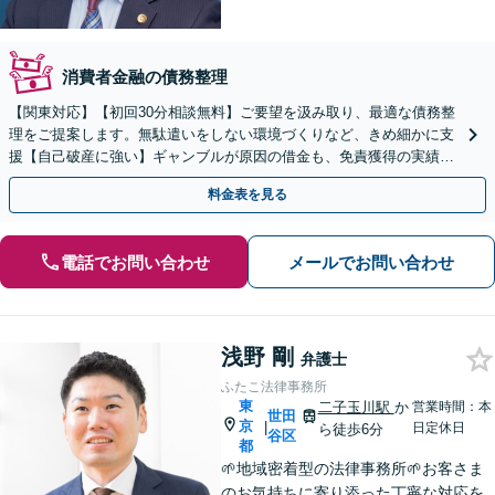
消費者金融の債務整理
【関東対応】【初回30分相談無料】ご要望を汲み取り、最適な債務整
理をご提案します。無駄遣いをしない環境づくりなど、きめ細かに支
援【自己破産に強い】ギャンブルが原因の借金も、免責獲得の実績あ
り【夜間・休日対応】
料金表を見る
電話でお問い合わせ
メールでお問い合わせ
浅野 剛
弁護士
ふたこ法律事務所
東
二子玉川駅
か
営業時間：本
世田
京
|
日定休日
ら徒歩6分
谷区
都
🌱地域密着型の法律事務所🌱お客さま
のお気持ちに寄り添った丁寧な対応を