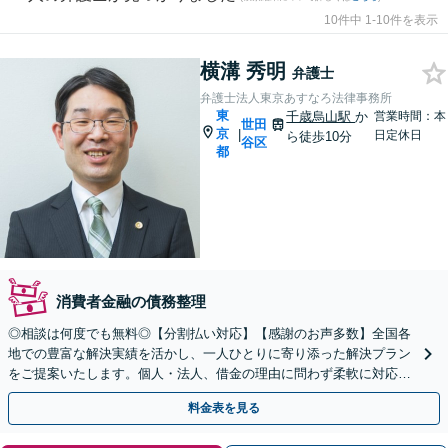
10件中 1-10件を表示
横溝 秀明
弁護士
弁護士法人東京あすなろ法律事務所
東
千歳烏山駅
か
営業時間：本
世田
京
|
日定休日
ら徒歩10分
谷区
都
消費者金融の債務整理
◎相談は何度でも無料◎【分割払い対応】【感謝のお声多数】全国各
地での豊富な解決実績を活かし、一人ひとりに寄り添った解決プラン
をご提案いたします。個人・法人、借金の理由に問わず柔軟に対応し
ますので、まずはお気軽にご相談を【千歳烏山駅15分】
料金表を見る