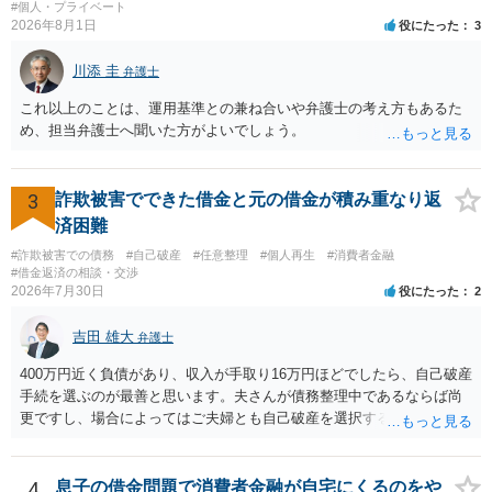
#個人・プライベート
2026年8月1日
役にたった
3
川添 圭
弁護士
これ以上のことは、運用基準との兼ね合いや弁護士の考え方もあるた
め、担当弁護士へ聞いた方がよいでしょう。
3
詐欺被害でできた借金と元の借金が積み重なり返
済困難
#詐欺被害での債務
#自己破産
#任意整理
#個人再生
#消費者金融
#借金返済の相談・交渉
2026年7月30日
役にたった
2
吉田 雄大
弁護士
400万円近く負債があり、収入が手取り16万円ほどでしたら、自己破産
手続を選ぶのが最善と思います。夫さんが債務整理中であるならば尚
更ですし、場合によってはご夫婦とも自己破産を選択する方法もある
と思います。
4
息子の借金問題で消費者金融が自宅にくるのをや