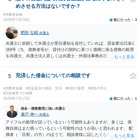
めさせる方法はないですか？
#消費者金融
2026年7月24日
役にたった
3
肥田 弘昭
弁護士
弁護士に依頼して弁護士が受任通知を送付していれば、貸金業法21条1
項9号（九 債務者等が、貸付けの契約に基づく債権に係る債務の処理
を弁護士、弁護士法人若しくは弁護士・外国法事務弁護士共同法人若
しくは司法書士若しくは司法書士法人（以下この号において「弁護士
等」という。）に委託し、又はその処理のため必要な裁判所における
民事事件に関する手続をとり、弁護士等又は裁判所から書面によりそ
5
完済した借金についての相談です
の旨の通知があつた場合において、正当な理由がないのに、債務者等
に対し、電話をかけ、電報を送達し、若しくはファクシミリ装置を用
#消費者金融
#借金返済の相談・交渉
#時効の援用
#督促の停止
いて送信し、又は訪問する方法により、当該債務を弁済することを要
#詐欺被害での債務
2026年7月17日
役にたった
1
求し、これに対し債務者等から直接要求しないよう求められたにもか
かわらず、更にこれらの方法で当該債務を弁済することを要求するこ
借金・債務整理に強い弁護士
と。）に違反しています。監督官庁に行政処分を求める、裁判所に仮
瀬戸 伸一
弁護士
処分申請、不退去罪が成立すれば警察に通報などの対応が考えられま
アイフルの処理が誤っているという可能性もありますが、多くは、債
す。ご参考にしてください。
権自体はまだ残っているという可能性のほうが高いと思われます。 配
偶者（「旦那」の方）のほうで、相談者様に話したくない事情等もあ