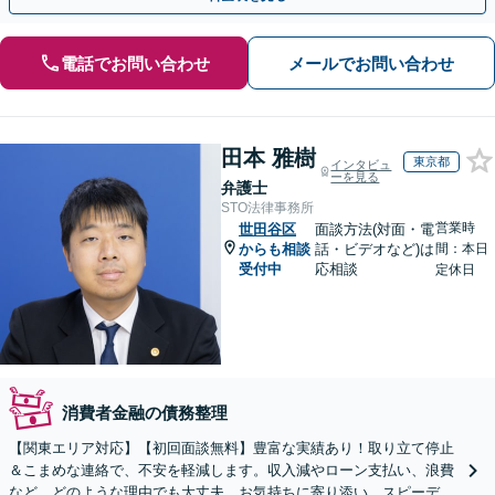
電話でお問い合わせ
メールでお問い合わせ
田本 雅樹
東京都
インタビュ
ーを見る
弁護士
STO法律事務所
営業時
世田谷区
面談方法(対面・電
からも相談
話・ビデオなど)は
間：本日
受付中
応相談
定休日
消費者金融の債務整理
【関東エリア対応】【初回面談無料】豊富な実績あり！取り立て停止
＆こまめな連絡で、不安を軽減します。収入減やローン支払い、浪費
など、どのような理由でも大丈夫。お気持ちに寄り添い、スピーディ