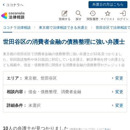
弁護士の方はこちら
ココナラへ
投稿する
探す
閲覧履歴
マイリスト
ログイン
ココナラ法律相談
東京都で法律相談できる弁護士
世田谷区で法律相談
世田谷区の消費者金融の債務整理に強い弁護士
東京都の世田谷区で消費者金融の債務整理に強い弁護士が10名見つかりまし
た。初回面談無料や休日面談に対応している弁護士、解決事例を持つ弁護士な
ども掲載中。借金・債務整理に関係する消費者金融の債務整理やクレジット会
社の債務整理、リボ払いの債務整理等の細かな分野での絞り込み検索もでき便
利です。特に弁護士法人東京あすなろ法律事務所の横溝 秀明弁護士や千歳烏山
エリア
東京都、世田谷区
変更
法律事務所の松宮 英人弁護士、ふたこ法律事務所の浅野 剛弁護士のプロフィー
ル情報や弁護士費用、強みなどが注目されています。『世田谷区で土日や夜間
相談内容
借金・債務整理、消費者金融
変更
に発生した消費者金融の債務整理のトラブルを今すぐに弁護士に相談したい』
『消費者金融の債務整理のトラブル解決の実績豊富な近くの弁護士を検索した
い』『初回相談無料で消費者金融の債務整理を法律相談できる世田谷区内の弁
詳細条件
未選択
変更
護士に相談予約したい』などでお困りの相談者さんにおすすめです。
10
人の弁護士が見つかりました
(検索結果について詳しくは
こちら
)