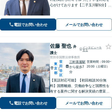
心がけております【二子玉川駅6分】個
人事務所だからこそ実現できる柔軟さ
◎誠心誠意サポートします。正式なご
契約後は「弁護士が全て対応いたしま
電話でお問い合わせ
メールでお問い合わせ
す」【交通事故・離婚】はお任せくだ
さい！
佐藤 聖也
弁
インタビューを
見る
護士
世田谷国際法律事務所
世
三軒茶屋駅
営業時間：09:00~
東
田
20:00（土曜日）
から徒歩7
京
|
谷
分
都
区
【英語対応可能】【初回相談30分無
料】国際離婚、労働紛争など国際性を
有する案件に関する解決実績の豊富な
弁護士が丁寧に対応いたします【夜
間・休日・オンライン対応も可】【三
電話でお問い合わせ
メールでお問い合わせ
軒茶屋駅徒歩7分】