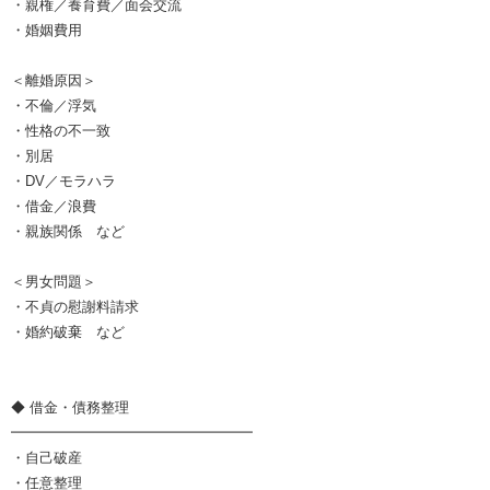
・親権／養育費／面会交流
・婚姻費用
＜離婚原因＞
・不倫／浮気
・性格の不一致
・別居
・DV／モラハラ
・借金／浪費
・親族関係 など
＜男女問題＞
・不貞の慰謝料請求
・婚約破棄 など
◆ 借金・債務整理
━━━━━━━━━━━━━━━━━
・自己破産
・任意整理