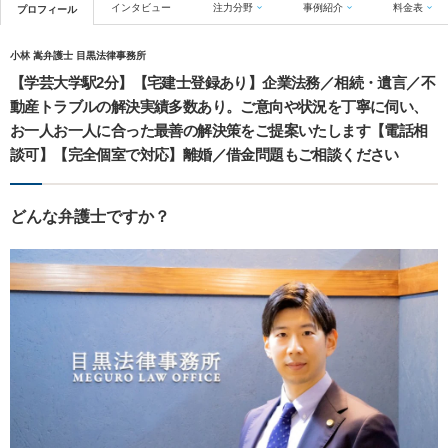
インタビュー
注力分野
事例紹介
料金表
プロフィール
小林 嵩弁護士 目黒法律事務所
【学芸大学駅2分】【宅建士登録あり】企業法務／相続・遺言／不
動産トラブルの解決実績多数あり。ご意向や状況を丁寧に伺い、
お一人お一人に合った最善の解決策をご提案いたします【電話相
談可】【完全個室で対応】離婚／借金問題もご相談ください
どんな弁護士ですか？