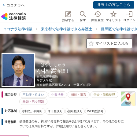
弁護士の方はこちら
ココナラへ
投稿する
探す
閲覧履歴
マイリスト
ログイン
ココナラ法律相談
東京都で法律相談できる弁護士
目黒区で法律相談で
マイリストに入れる
こばやし しゅう
小林 嵩
弁護士
目黒法律事務所
学芸大学駅
東京都
目黒区鷹番2-20-4 伊藤ビル2階
注力分野
不動産・住まい
企業法務
相続・遺言
借金・債務整理
離婚・男女問題
対応体制
分割払い利用可
休日面談可
夜間面談可
WEB面談可
債務整理のみ、初回30分無料で相談を受け付けております。その他の分野に
注意補足
ついては原則有料ですが、詳細はお問い合わせください。