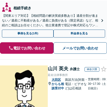
相続手続き
【関東エリア対応】【相続問題の解決実績多数あり】遺産分割が進ま
ない／遺産に不動産がある／遺産に負債がある（限定承認）など、相
続のご相談はお任せください。他士業連携で登記や株式対応もワンス
トップ対応します【土日祝対応可】【弁護士歴30年】
事例を見る(1件)
料金表を見る
電話でお問い合わせ
メールでお問い合わせ
山川 英夫
弁護士
神奈川県
延命法律事務所
営業時間：09:
大田区
面談方法(対面・
からも相
電話・ビデオな
30~17:30（土
談受付中
ど)は応相談
日祝日）