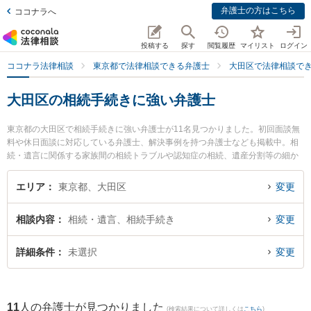
弁護士の方はこちら
ココナラへ
投稿する
探す
閲覧履歴
マイリスト
ログイン
ココナラ法律相談
東京都で法律相談できる弁護士
大田区で法律相談で
大田区の相続手続きに強い弁護士
東京都の大田区で相続手続きに強い弁護士が11名見つかりました。初回面談無
料や休日面談に対応している弁護士、解決事例を持つ弁護士なども掲載中。相
続・遺言に関係する家族間の相続トラブルや認知症の相続、遺産分割等の細か
な分野での絞り込み検索もでき便利です。特に法律事務所アヴァンティの平井
雄三弁護士や京浜蒲田法律事務所の豊田 進士弁護士、すみれ法律事務所の大串
エリア
東京都、大田区
変更
亮平弁護士のプロフィール情報や弁護士費用、強みなどが注目されています。
『大田区で土日や夜間に発生した相続手続きのトラブルを今すぐに弁護士に相
相談内容
相続・遺言、相続手続き
変更
談したい』『相続手続きのトラブル解決の実績豊富な近くの弁護士を検索した
い』『初回相談無料で相続手続きを法律相談できる大田区内の弁護士に相談予
約したい』などでお困りの相談者さんにおすすめです。
詳細条件
未選択
変更
11
人の弁護士が見つかりました
(検索結果について詳しくは
こちら
)