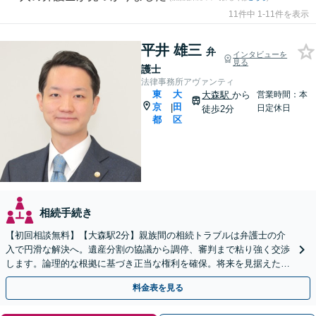
11件中 1-11件を表示
平井 雄三
弁
インタビューを
見る
護士
法律事務所アヴァンティ
東
大
大森駅
から
営業時間：本
京
田
|
日定休日
徒歩2分
都
区
相続手続き
【初回相談無料】【大森駅2分】親族間の相続トラブルは弁護士の介
入で円滑な解決へ。遺産分割の協議から調停、審判まで粘り強く交渉
します。論理的な根拠に基づき正当な権利を確保。将来を見据えた最
善案を提示します。【夜間や休日相談も対応可能】
料金表を見る