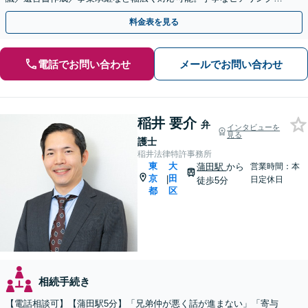
心がけております【蒲田駅2分】
料金表を見る
電話でお問い合わせ
メールでお問い合わせ
稲井 要介
弁
インタビューを
見る
護士
稲井法律特許事務所
東
大
蒲田駅
から
営業時間：本
京
田
|
日定休日
徒歩5分
都
区
相続手続き
【電話相談可】【蒲田駅5分】「兄弟仲が悪く話が進まない」「寄与