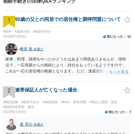
相続手続きの法律Q&Aランキング
1
90歳の父との同居での居住権と調停問題について
#調停
#遺産分割
#相続手続き
2018年5月9日
役にたった
52
峰岸 泉
弁護士
家事，料理，雑用をやったかどうかはあまり関係ありませんが，現時
点で，一応母親からの相続により，持分をもっているようですので，
これが一応の居住権の根拠となります。 ただ，遺産分割により，母の
持分を父親が取得した場合，住み続けるのは難しいかも知れません。
2
連帯保証人が亡くなった場合
#相続放棄
#相続手続き
#相続放棄
#M&A・事業承継
#相続人調査・確定
#相続財産調査・鑑定
2024年3月6日
役にたった
7
泉 亮介
弁護士