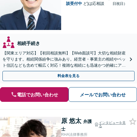
談受付中
ど)は応相談
日祝日）
相続手続き
【関東エリア対応】【初回相談無料】【Web面談可】大切な相続財産
を守ります。相続関係紛争に強みあり。経営者・事業主の相続やペッ
ト信託なども含めて幅広く対応！複雑な相続にも迅速かつ的確にアド
バイスいたします。
料金表を見る
電話でお問い合わせ
メールでお問い合わせ
原 悠太
弁護
インタビューを見
る
士
RHA法律事務所