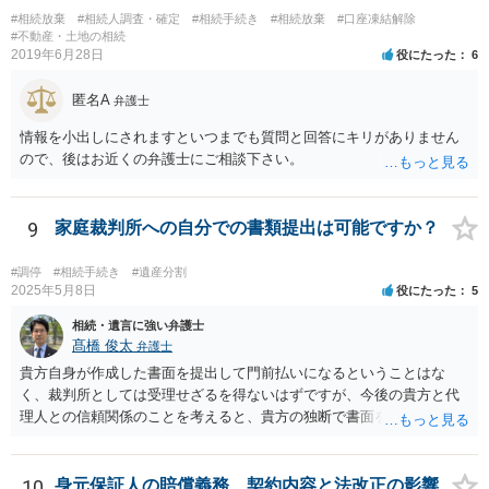
#相続放棄
#相続人調査・確定
#相続手続き
#相続放棄
#口座凍結解除
#不動産・土地の相続
2019年6月28日
役にたった
6
匿名A
弁護士
情報を小出しにされますといつまでも質問と回答にキリがありません
ので、後はお近くの弁護士にご相談下さい。
9
家庭裁判所への自分での書類提出は可能ですか？
#調停
#相続手続き
#遺産分割
2025年5月8日
役にたった
5
相続・遺言に強い弁護士
髙橋 俊太
弁護士
貴方自身が作成した書面を提出して門前払いになるということはな
く、裁判所としては受理せざるを得ないはずですが、今後の貴方と代
理人との信頼関係のことを考えると、貴方の独断で書面を提出したり
裁判所に電話したりするのはお勧めしにくいところです。 現在の弁護
士が主張書面の提出を渋っているようですが、弁護士として提出の実
益がないと考えている可能性もあると思いますので、そのあたりも含
10
身元保証人の賠償義務、契約内容と法改正の影響