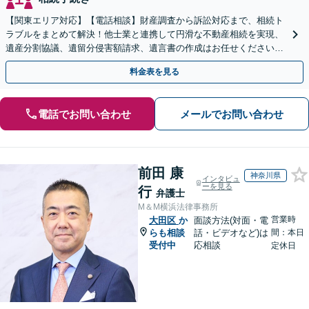
【関東エリア対応】【電話相談】財産調査から訴訟対応まで、相続ト
ラブルをまとめて解決！他士業と連携して円滑な不動産相続を実現、
遺産分割協議、遺留分侵害額請求、遺言書の作成はお任せください。
明確な料金体系【オンライン面談可能】
料金表を見る
電話でお問い合わせ
メールでお問い合わせ
前田 康
神奈川県
インタビュ
ーを見る
行
弁護士
M＆M横浜法律事務所
営業時
大田区
か
面談方法(対面・電
らも相談
話・ビデオなど)は
間：本日
受付中
応相談
定休日