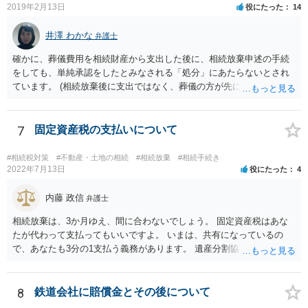
で相続する際は、4800万円が非課税枠となります。 そうすると、母が
2019年2月13日
役にたった
14
亡くなってから相続すると、両親のどちらかが亡くなってから相続す
るより非課税の枠が減少します。 計画的に相続をするのがおすすめと
井澤 わかな
弁護士
いうことになります。これ以外にも気をつける点はあるかもしれませ
確かに、葬儀費用を相続財産から支出した後に、相続放棄申述の手続
んので、一度相談して想定するのがおすすめと思います。
をしても、単純承認をしたとみなされる「処分」にあたらないとされ
ています。 (相続放棄後に支出ではなく、葬儀の方が先に来るのが通常
だと思いますので、葬儀→葬儀費用を相続財産から支出→相続放棄申
述の手続ということだと思いますが) ただ、葬儀費用ならいくらでもよ
いということではなく、身分相応の、社会的儀式として当然認められ
7
固定資産税の支払いについて
る程度の金額に留まると考えた方がよいです。 もし、相続人の皆さん
に葬儀費用を支出する経済力がなく、質素な葬儀を行った費用であれ
#相続税対策
#不動産・土地の相続
#相続放棄
#相続手続き
ば相続財産から支出しても単純承認と認められない可能性が高いの
2022年7月13日
役にたった
4
で、相続放棄申述が受理される可能性も高いと思います。
内藤 政信
弁護士
相続放棄は、3か月ゆえ、間に合わないでしょう。 固定資産税はあな
たが代わって支払ってもいいですよ。 いまは、共有になっているの
で、あなたも3分の1支払う義務があります。 遺産分割協議をして、不
動産取得者を決めて、相続登記する必要があります。 登記名義人に支
払い義務があります。
8
鉄道会社に賠償金とその後について