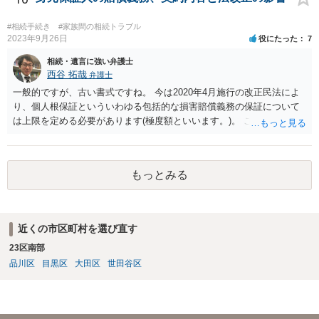
めて、弁護士見解を確認等するためによく打ち合わせた方がよいと思
います。単に面倒臭いということで書面提出をしないということであ
#相続手続き
#家族間の相続トラブル
れば、当該弁護士との委任関係を修了した上で、貴方のほうで書面提
2023年9月26日
役にたった
7
出することを検討なさった方がよいでしょう。
相続・遺言に強い弁護士
西谷 拓哉
弁護士
一般的ですが、古い書式ですね。 今は2020年4月施行の改正民法によ
り、個人根保証といういわゆる包括的な損害賠償義務の保証について
は上限を定める必要があります(極度額といいます。)。 この書式にサ
インしても、実際は連帯保証部分は民法465条の2②により無効とな
り、会社側は請求できない可能性が高そうです。
もっとみる
近くの市区町村を選び直す
23区南部
品川区
目黒区
大田区
世田谷区