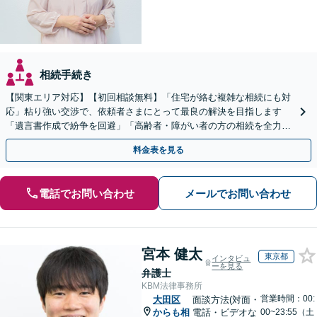
相続手続き
【関東エリア対応】【初回相談無料】「住宅が絡む複雑な相続にも対
応」粘り強い交渉で、依頼者さまにとって最良の解決を目指します
「遺言書作成で紛争を回避」「高齢者・障がい者の方の相続を全力サ
ポート」【全国出張】【完全個室制】【バリアフリー対応】
料金表を見る
電話でお問い合わせ
メールでお問い合わせ
宮本 健太
東京都
インタビュ
ーを見る
弁護士
KBM法律事務所
営業時間：00:
大田区
面談方法(対面・
からも相
電話・ビデオな
00~23:55（土