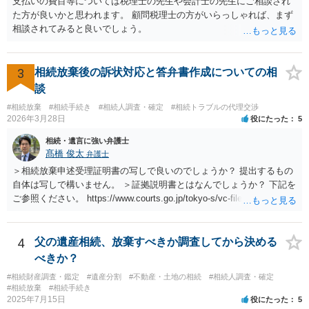
支払いの費目等については税理士の先生や会計士の先生にご相談され
た方が良いかと思われます。 顧問税理士の方がいらっしゃれば、まず
相談されてみると良いでしょう。
3
相続放棄後の訴状対応と答弁書作成についての相
談
#相続放棄
#相続手続き
#相続人調査・確定
#相続トラブルの代理交渉
2026年3月28日
役にたった
5
相続・遺言に強い弁護士
髙橋 俊太
弁護士
＞相続放棄申述受理証明書の写しで良いのでしょうか？ 提出するもの
自体は写しで構いません。 ＞証拠説明書とはなんでしょうか？ 下記を
ご参照ください。 https://www.courts.go.jp/tokyo-s/vc-files/tokyo-s/file/
14-1kisairei.pdf
4
父の遺産相続、放棄すべきか調査してから決める
べきか？
#相続財産調査・鑑定
#遺産分割
#不動産・土地の相続
#相続人調査・確定
#相続放棄
#相続手続き
2025年7月15日
役にたった
5