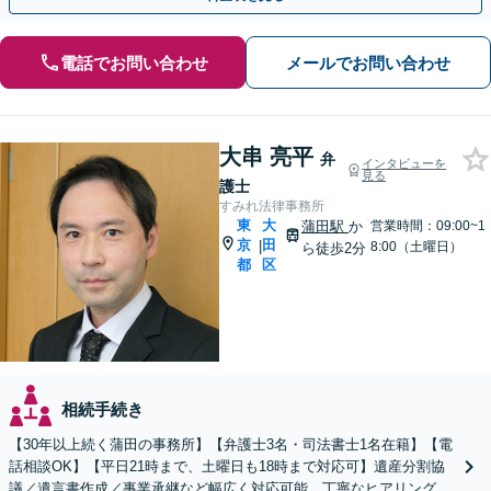
電話でお問い合わせ
メールでお問い合わせ
大串 亮平
弁
インタビューを
見る
護士
すみれ法律事務所
東
大
蒲田駅
か
営業時間：09:00~1
京
田
|
8:00（土曜日）
ら徒歩2分
都
区
相続手続き
【30年以上続く蒲田の事務所】【弁護士3名・司法書士1名在籍】【電
話相談OK】【平日21時まで、土曜日も18時まで対応可】遺産分割協
議／遺言書作成／事業承継など幅広く対応可能。丁寧なヒアリングを