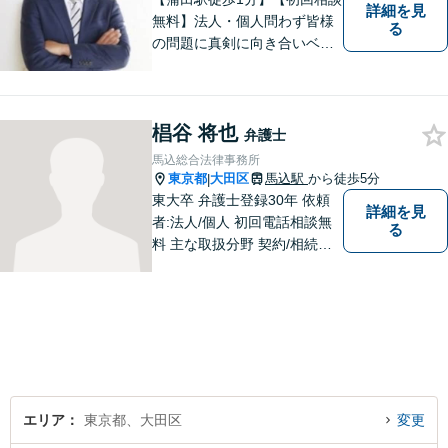
詳細を見
無料】法人・個人問わず皆様
る
の問題に真剣に向き合いベス
トな解決策をご提案致しま
す。
椙谷 将也
弁護士
馬込総合法律事務所
東京都
大田区
馬込駅
から徒歩5分
|
東大卒 弁護士登録30年 依頼
詳細を見
者:法人/個人 初回電話相談無
る
料 主な取扱分野 契約/相続・
遺言/離婚・男女問題/労働問
題/交通事故/不動産/刑事事件
エリア
東京都、大田区
変更