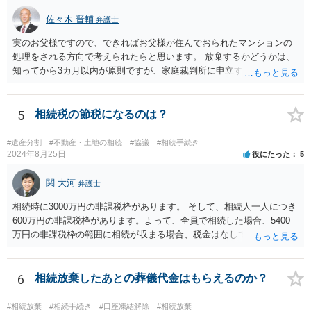
佐々木 晋輔
弁護士
実のお父様ですので、できればお父様が住んでおられたマンションの
処理をされる方向で考えられたらと思います。 放棄するかどうかは、
知ってから3カ月以内が原則ですが、家庭裁判所に申立すれば3カ月の
期間を伸長することができます。 その間に、財産の状況を調査して、
放棄するかどうか決めることができます。 銀行やサラ金が数年も放置
することはありませんので、数年後に借金が発見される可能性はほぼ
5
相続税の節税になるのは？
ありません。 なお、私が扱った相続放棄を検討していた案件で、期間
伸長して調査したところ、サラ金に対する過払金など相当な財産が見
#遺産分割
#不動産・土地の相続
#協議
#相続手続き
つかったため相続したという事例がありました。
2024年8月25日
役にたった
5
関 大河
弁護士
相続時に3000万円の非課税枠があります。 そして、相続人一人につき
600万円の非課税枠があります。よって、全員で相続した場合、5400
万円の非課税枠の範囲に相続が収まる場合、税金はなしです。 一人が
相続放棄すると、600万円の枠が一つ減ります。よって、4800万円の
範囲となります。 一般的には、全員で相続する方が税金はお得です。
また、全員で相続しても、話し合いの結果、親がすべて相続と決める
6
相続放棄したあとの葬儀代金はもらえるのか？
こともできます。この場合でも相続の非課税枠は、全員で相続した540
0万円分使えます。 父が亡くなり、母が全部相続すると、母から三人
#相続放棄
#相続手続き
#口座凍結解除
#相続放棄