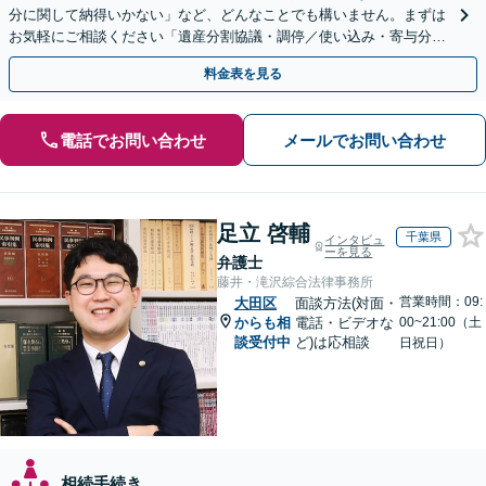
分に関して納得いかない」など、どんなことでも構いません。まずは
お気軽にご相談ください「遺産分割協議・調停／使い込み・寄与分／
遺留分侵害額請求／相続放棄／事業承継／遺言書作成など」
料金表を見る
電話でお問い合わせ
メールでお問い合わせ
足立 啓輔
千葉県
インタビュ
ーを見る
弁護士
藤井・滝沢綜合法律事務所
営業時間：09:
大田区
面談方法(対面・
からも相
電話・ビデオな
00~21:00（土
談受付中
ど)は応相談
日祝日）
相続手続き