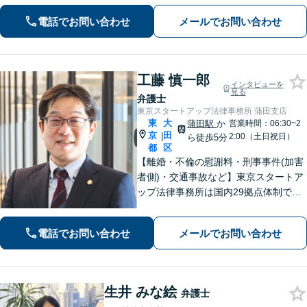
対応：遺産分割協議・調停から遺留分
電話でお問い合わせ
メールでお問い合わせ
侵害請求や相続放棄の手続きまで丁寧
にサポートいたします」【完全個室対
応】
工藤 慎一郎
インタビューを
見る
弁護士
東京スタートアップ法律事務所 蒲田支店
東
大
蒲田駅
か
営業時間：06:30~2
京
田
|
2:00（土日祝日）
ら徒歩5分
都
区
【離婚・不倫の慰謝料・刑事事件(加害
者側)・交通事故など】東京スタートア
ップ法律事務所は国内29拠点体制で全
国対応！【ご自宅からの電話相談にも
対応(法律相談は完全予約制)】各分野で
電話でお問い合わせ
メールでお問い合わせ
専門性の高い弁護士が寄り添い解決を
サポートします。
生井 みな絵
弁護士