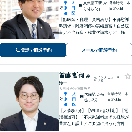
東
大
京急蒲田駅
か
営業時間：本
京
田
|
日定休日
ら徒歩6分
都
区
【獣医師・税理士資格あり】不倫慰謝
料請求・離婚調停の実績豊富！自己破
産／不当解雇・残業代請求など、幅広
い分野に対応。「相談しやすい」声多
数！温もりある対応をご提供します。
電話で面談予約
メールで面談予約
【中小企業顧問経験100社以上】不動産
問題、予防法務はお任せください。
首藤 哲伺
弁
インタビューを
見る
護士
大田総合法律事務所
東
大
大森駅
から
営業時間：本
京
田
|
日定休日
徒歩2分
都
区
【大森駅2分】【WEB面談対応】【電
話相談可】「不貞慰謝料請求の経験が
豊富な弁護士／ご要望に沿った方針を
一緒に検討します「幅広い相続案件に