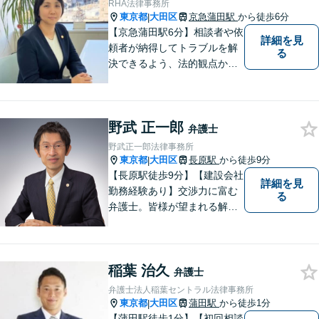
RHA法律事務所
東京都
大田区
京急蒲田駅
から徒歩6分
|
【京急蒲田駅6分】相談者や依
詳細を見
頼者が納得してトラブルを解
る
決できるよう、法的観点から
提案し、共に努力してきま
す。お客様の悩みに耳を傾
け、親しみやすさをもって最
野武 正一郎
善の解決策を共に検討したい
弁護士
と考えています。 是非お気軽
野武正一郎法律事務所
にお問合せください。
東京都
大田区
長原駅
から徒歩9分
|
【長原駅徒歩9分】【建設会社
詳細を見
勤務経験あり】交渉力に富む
る
弁護士。皆様が望まれる解決
へと尽力します。相続／遺言
書作成に注力！家族に苦労を
かけたくない方、老後が心配
稲葉 治久
な方はお気軽にお声掛けくだ
弁護士
さい。【電話・メール相談
弁護士法人稲葉セントラル法律事務所
可】
東京都
大田区
蒲田駅
から徒歩1分
|
【蒲田駅徒歩1分】【初回相談