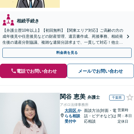
相続手続き
【弁護士歴10年以上】【初回無料】【関東エリア対応】ご高齢の方の
成年後見や任意後見などの財産管理、遺言書作成、死後事務、相続発
生後の遺産分割協議、複雑な遺留分請求まで、一貫して対応！他士業
との連携力を活かした最適解の追求【WEB面談対応】
料金表を見る
電話でお問い合わせ
メールでお問い合わせ
関谷 恵美
弁護士
千葉県
アポロ法律事務所
営業時
大田区
か
面談方法(対面・電
らも相談
話・ビデオなど)は
間：本日
受付中
応相談
定休日