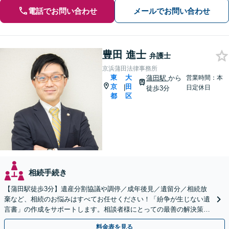
電話でお問い合わせ
メールでお問い合わせ
豊田 進士
弁護士
京浜蒲田法律事務所
東
大
蒲田駅
から
営業時間：本
京
田
|
日定休日
徒歩3分
都
区
相続手続き
【蒲田駅徒歩3分】遺産分割協議や調停／成年後見／遺留分／相続放
棄など、相続のお悩みはすべてお任せください！「紛争が生じない遺
言書」の作成をサポートします。相談者様にとっての最善の解決策を
ご提案いたします。
料金表を見る