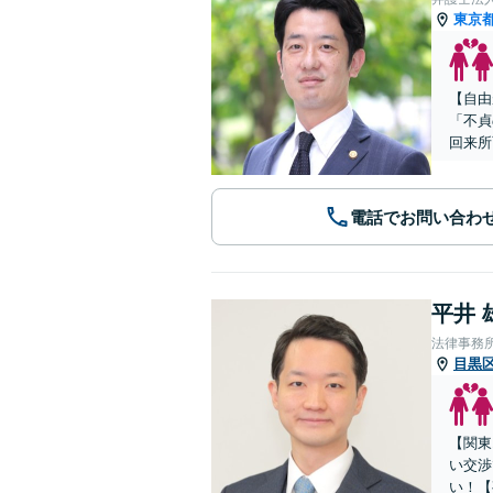
東京
【自由
「不貞
回来所
電話でお問い合わ
平井 
法律事務
目黒
【関東
い交渉
い！【