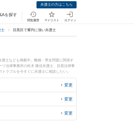
弁護士の方はこちら
&Aを探す
閲覧履歴
マイリスト
ログイン
護士
目黒区で審判に強い弁護士
弁護士なども掲載中。離婚・男女問題に関係す
ーツ法律事務所の松木 隆佳弁護士、目黒法律事
のトラブルを今すぐに弁護士に相談したい』
士に相談予約したい』などでお困りの相談者さん
変更
変更
変更