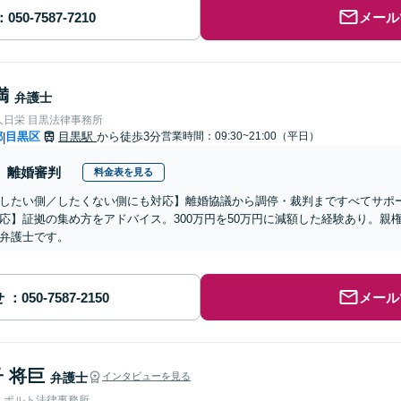
メール
満
弁護士
人日栄 目黒法律事務所
都
目黒区
目黒駅
から徒歩3分
営業時間：09:30~21:00（平日）
|
離婚審判
料金表を見る
したい側／したくない側にも対応】離婚協議から調停・裁判まですべてサポ
応】証拠の集め方をアドバイス。300万円を50万円に減額した経験あり。親
弁護士です。
せ
メール
 将巨
弁護士
インタビューを見る
人ポルト法律事務所