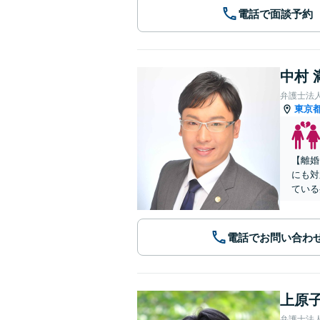
電話で面談予約
中村 
弁護士法
東京
【離婚
にも対
ている
電話でお問い合わ
上原子
弁護士法