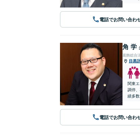
電話でお問い合わ
角 学
葛飾総合
目黒
関東エ
調停、
績多数
電話でお問い合わ