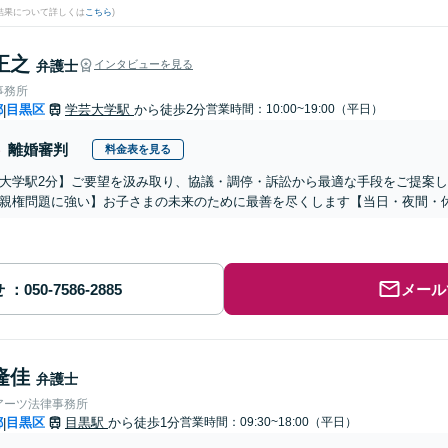
結果について詳しくは
こちら
)
正之
弁護士
インタビューを見る
事務所
都
目黒区
学芸大学駅
から徒歩2分
営業時間：10:00~19:00（平日）
|
離婚審判
料金表を見る
大学駅2分】ご要望を汲み取り、協議・調停・訴訟から最適な手段をご提案
親権問題に強い】お子さまの未来のために最善を尽くします【当日・夜間・
せ
メール
隆佳
弁護士
アーツ法律事務所
都
目黒区
目黒駅
から徒歩1分
営業時間：09:30~18:00（平日）
|