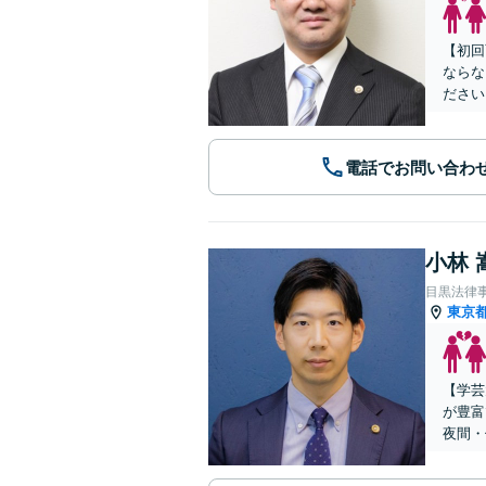
【初回
ならな
ださい
電話でお問い合わ
小林 
目黒法律
東京
【学芸
が豊富
夜間・