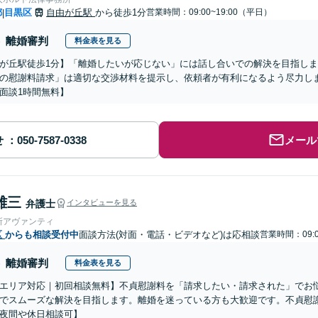
都
目黒区
自由が丘駅
から徒歩1分
営業時間：09:00~19:00（平日）
|
離婚審判
料金表を見る
が丘駅徒歩1分】「離婚したいが応じない」には話し合いでの解決を目指し
の慰謝料請求」は適切な交渉材料を提示し、依頼者が有利になるよう尽力し
面談1時間無料】
せ
メール
雄三
弁護士
インタビューを見る
所アヴァンティ
区
からも相談受付中
面談方法(対面・電話・ビデオなど)は応相談
営業時間：09:0
離婚審判
料金表を見る
エリア対応｜初回相談無料】不貞慰謝料を「請求したい・請求された」でお
でスムーズな解決を目指します。離婚を迷っている方も大歓迎です。不貞慰
夜間や休日相談可】