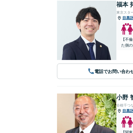
福本 
東京スタ
目黒
【不倫
た側の
電話でお問い合わ
小野 
谷根千つ
目黒
【関東