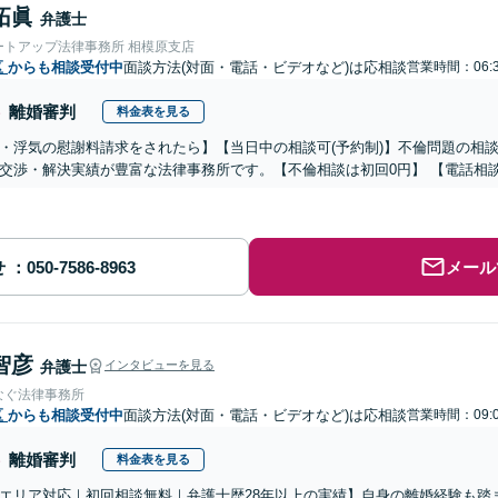
拓眞
弁護士
ートアップ法律事務所 相模原支店
区
からも相談受付中
面談方法(対面・電話・ビデオなど)は応相談
営業時間：06:3
離婚審判
料金表を見る
・浮気の慰謝料請求をされたら】【当日中の相談可(予約制)】不倫問題の相談
交渉・解決実績が豊富な法律事務所です。【不倫相談は初回0円】 【電話相
せ
メール
智彦
弁護士
インタビューを見る
なぐ法律事務所
区
からも相談受付中
面談方法(対面・電話・ビデオなど)は応相談
営業時間：09:0
離婚審判
料金表を見る
エリア対応｜初回相談無料｜弁護士歴28年以上の実績】自身の離婚経験も踏