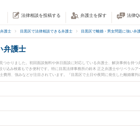
法律相談を投稿する
弁護士を探す
法律Q
弁護士
目黒区で法律相談できる弁護士
目黒区で離婚・男女問題に強い弁
い弁護士
名見つかりました。初回面談無料や休日面談に対応している弁護士、解決事例を持つ
絞り込み検索もでき便利です。特に目黒法律事務所の鈴木 正之弁護士やリベラルア
護士費用、強みなどが注目されています。『目黒区で土日や夜間に発生した離婚審判
弁護士を検索したい』『初回相談無料で離婚審判を法律相談できる目黒区内の弁護