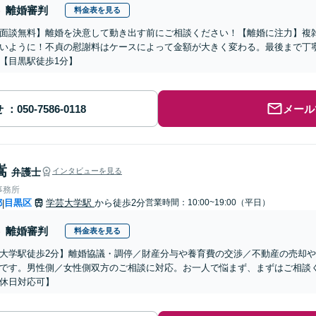
離婚審判
料金表を見る
面談無料】離婚を決意して動き出す前にご相談ください！【離婚に注力】複
いように！不貞の慰謝料はケースによって金額が大きく変わる。最後まで丁
【目黒駅徒歩1分】
せ
メール
嵩
弁護士
インタビューを見る
事務所
都
目黒区
学芸大学駅
から徒歩2分
営業時間：10:00~19:00（平日）
|
離婚審判
料金表を見る
大学駅徒歩2分】離婚協議・調停／財産分与や養育費の交渉／不動産の売却
です。男性側／女性側双方のご相談に対応。お一人で悩まず、まずはご相談
休日対応可】