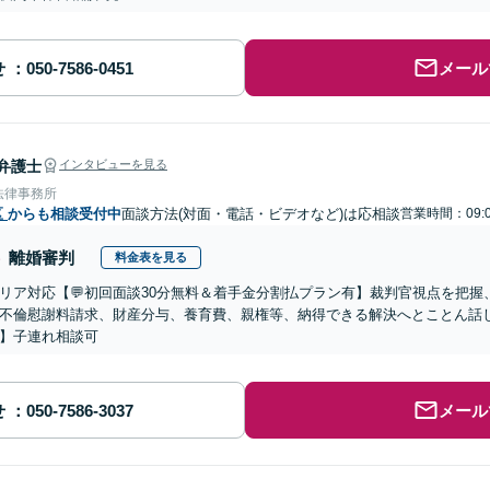
せ
メール
弁護士
インタビューを見る
法律事務所
区
からも相談受付中
面談方法(対面・電話・ビデオなど)は応相談
営業時間：09:0
離婚審判
料金表を見る
リア対応【💬初回面談30分無料＆着手金分割払プラン有】裁判官視点を把
不倫慰謝料請求、財産分与、養育費、親権等、納得できる解決へとことん話
】子連れ相談可
せ
メール