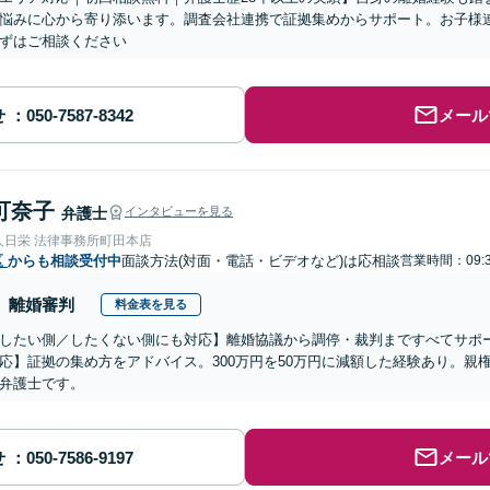
悩みに心から寄り添います。調査会社連携で証拠集めからサポート。お子様
ずはご相談ください
せ
メール
可奈子
弁護士
インタビューを見る
人日栄 法律事務所町田本店
区
からも相談受付中
面談方法(対面・電話・ビデオなど)は応相談
営業時間：09:3
離婚審判
料金表を見る
したい側／したくない側にも対応】離婚協議から調停・裁判まですべてサポ
応】証拠の集め方をアドバイス。300万円を50万円に減額した経験あり。親
弁護士です。
せ
メール