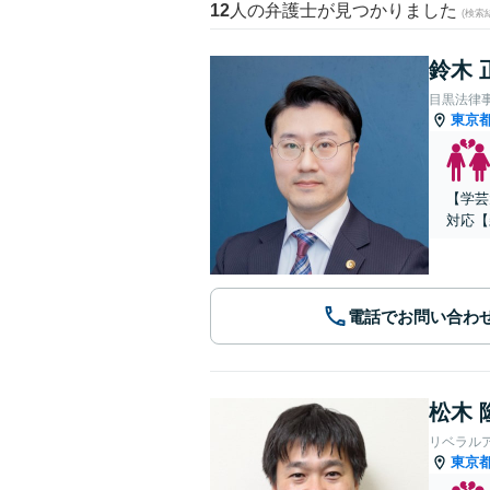
12
人の弁護士が見つかりました
(検索
鈴木 
目黒法律
東京
【学芸
対応【
電話でお問い合わ
松木 
リベラル
東京