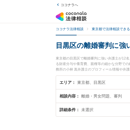
ココナラへ
ココナラ法律相談
東京都で法律相談できる
目黒区の離婚審判に強
東京都の目黒区で離婚審判に強い弁護士が12
る財産分与や養育費、親権等の細かな分野での
務所の小林 嵩弁護士のプロフィール情報や弁
『離婚審判のトラブル解決の実績豊富な近くの
におすすめです。
エリア
東京都、目黒区
相談内容
離婚・男女問題、審判
詳細条件
未選択